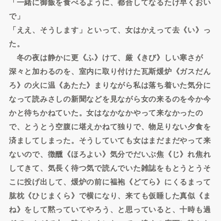
「一緒に御飯を食べるように、都合してなるたけ早くおい
で」
「ええ、そうします」といって、女はかえって去《い》っ
た。
冬の夜は静かに更《ふ》けて、厳《きび》しい寒さが
深々と加わるのを、室内に取り付けた瓦斯煖炉《ガスだん
ろ》の火に温《あたた》まりながら私は落ち着いた気分に
なって読みさしの新聞などを見ながら女の来るのを今か今
かと待ちかねていた。女はなかなかやって来なかったの
で、とうとう空腹に堪えかねて独りで、物足りない夕食を
済ましてしまった。そうしていても女はまだまだやって来
ないので、徴醺《ほろよい》気分でだいぶ焦《じ》れ焦れ
してきて、気長く待つ気で読んでいた雑誌をもとうとうそ
こに投げ出して、煖炉の前に褞袍《どてら》にくるまって
肱枕《ひじまくら》で横になり、来ても仮睡した真似《ま
ね》をして黙っていてやろう、と思っていると、十時も過