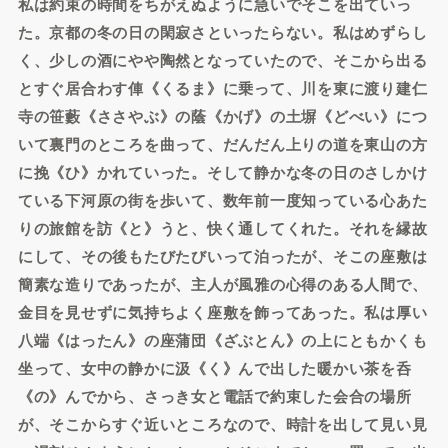
私は約束の時間をちがえぬように急いでそこを出ていっ
た。京都の冬の日の閑寂さといったらない。私はめずらし
く、少しの酒にやや陶然となっていたので、そこから出る
とすぐ居合わす俥《くるま》に乗って、川を東に渡り建仁
寺の笹藪《ささやぶ》の蔭《かげ》の土塀《どべい》につ
いて裏門のところを曲って、だんだん上りの道を東山の方
に挽《ひ》かれていった。そして静かな冬の日のさしかけ
ている下河原の街を歩いて、数年前一度知っている心あた
りの旅館を訪《と》うと、快く通してくれた。それを縁故
にして、その後もたびたびいって泊ったが、そこの座敷は
簡素な造りであったが、主人が風雅の心得のある人間で、
金目を見せずに気持ちよく座敷を飾ってあった。私は厚い
八端《はったん》の座蒲団《ざぶとん》の上にともかくも
坐って、女中の静かに汲《く》んで出した暖かい茶を呑
《の》んでから、さっき女と電話で約束した会合の場所
が、そこからすぐ近いところなので、時計を出して見い見