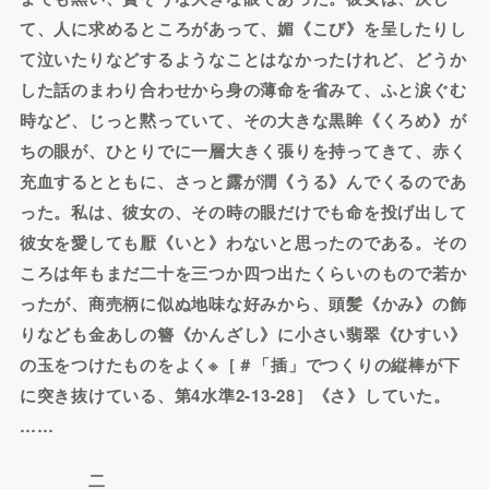
て、人に求めるところがあって、媚《こび》を呈したりし
て泣いたりなどするようなことはなかったけれど、どうか
した話のまわり合わせから身の薄命を省みて、ふと涙ぐむ
時など、じっと黙っていて、その大きな黒眸《くろめ》が
ちの眼が、ひとりでに一層大きく張りを持ってきて、赤く
充血するとともに、さっと露が潤《うる》んでくるのであ
った。私は、彼女の、その時の眼だけでも命を投げ出して
彼女を愛しても厭《いと》わないと思ったのである。その
ころは年もまだ二十を三つか四つ出たくらいのもので若か
ったが、商売柄に似ぬ地味な好みから、頭髪《かみ》の飾
りなども金あしの簪《かんざし》に小さい翡翠《ひすい》
の玉をつけたものをよく※［＃「插」でつくりの縦棒が下
に突き抜けている、第4水準2-13-28］《さ》していた。
……
二