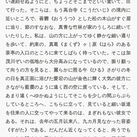
い遅刻せぬようにと、ちょっとそこまでといい置いて、出
て行った。そこらは、もう高台寺《こうだいじ》の境内に
近いところで、蓊欝《おううつ》とした松の木山がすぐ眉
に迫り、節のすなおな、真青な竹林が家のうしろに続いて
いたりした。私は、山の方に上がってゆく静かな細い通り
を歩いて、約束の、真葛《まくず》ヶ｜原《はら》のある
茶亭の入口のところに来てしばらく待っていた。そこは加
茂川ぞいの低地から大分高みになっているので、振り顧っ
て向うの方を見ると、麗らかに照る午《ひる》さがりの冬
の日を真正面に浴びた愛宕の山が金色に輝く大気の彼方に
さながら藍霞のように遠く西の空に渡っている。そして、
あまり遠くへゆかぬようにしてそこらを少しの間ぶらぶら
しているところへ、こちらに立って、見ていると細い坂道
を往来の人に交ってやって来るのは、まぎれもない彼女で
ある。それは、去年の五月以来八、九カ月見なかった容姿
《すがた》である。だんだん近くなってくると、向うでも