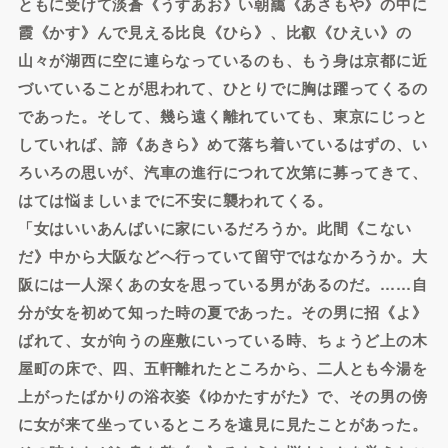
ともに受けて淡蒼《うすあお》い朝靄《あさもや》の中に
霞《かす》んで見える比良《ひら》、比叡《ひえい》の
山々が湖西に空に連らなっているのも、もう身は京都に近
づいていることが思われて、ひとりでに胸は躍ってくるの
であった。そして、幾ら遠く離れていても、東京にじっと
していれば、諦《あきら》めて落ち着いているはずの、い
ろいろの思いが、汽車の進行につれて次第に募ってきて、
はては悩ましいまでに不安に襲われてくる。
「女はいいあんばいに家にいるだろうか。此間《こない
だ》中から大阪などへ行っていて留守ではなかろうか。大
阪には一人深くあの女を思っている男があるのだ。……自
分が女を初めて知った時の夏であった。その男に招《よ》
ばれて、女が向うの座敷にいっている時、ちょうど上の木
屋町の床で、四、五軒離れたところから、二人とも今湯を
上がったばかりの浴衣姿《ゆかたすがた》で、その男の傍
に女が来て坐っているところを遠見に見たことがあった。