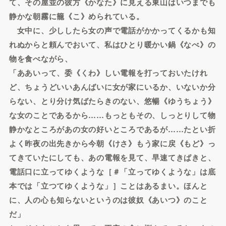
て、その屋並の彼方《かなた》に見える東山はいつまでも
静かな朝霧に籠《こ》められている。
女中に、少ししたら女の声で電話がかかってくるかも知
れぬからと頼んでおいて、私はひとり暖かい鍋《なべ》の
物を食べながら、
「ああいって、委《くわ》しい電報を打っておいたけれ
ど、ちょうどいいあんばいに女が家にいるか、いないか分
らない、とり分け気ばたらきのない、悠暢《ゆうちょう》
な女のことであるから……もっともその、しっとりして物
静かなところがあの女の好いところであるが……たとい折
よく昨夜の出先きから今朝《けさ》もう家に戻《もど》っ
てきていたにしても、あの電報を見て、早速てきぱきと、
電話口に立ってゆくような［＃「立ってゆくような」は底
本では「立つてゆくような」］ことはあるまい。ほんと
に、人の心も知らないというのは彼奴《あいつ》のこと
だ」