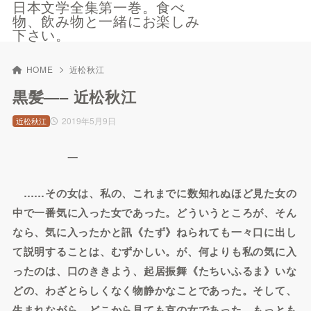
日本文学全集第一巻。食べ
物、飲み物と一緒にお楽しみ
下さい。
HOME
近松秋江
黒髪—– 近松秋江
2019年5月9日
近松秋江
一
……その女は、私の、これまでに数知れぬほど見た女の
中で一番気に入った女であった。どういうところが、そん
なら、気に入ったかと訊《たず》ねられても一々口に出し
て説明することは、むずかしい。が、何よりも私の気に入
ったのは、口のききよう、起居振舞《たちいふるま》いな
どの、わざとらしくなく物静かなことであった。そして、
生まれながら、どこから見ても京の女であった。もっとも