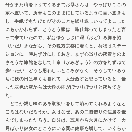
分がまた山を下りてくるまでお母さんは、やっぱりここの
家へ置いて、所帯もこのままにしているように言い置きも
し、手紙でもたびたびそのことを繰り返しいってよこした
にもかかわらず、とうとう家は一時仕舞ってしまったと言
って来ていたので、私は懐かしさに躍《おど》る胸を抱
《いだ》きながら、その晩方京都に着くと、荷物はステー
ションに一時あずけにしておき、まず心当りの落着きのよ
さそうな旅館を志して上京《かみぎょう》の方をたずねて
歩いたが、どうも思わしいところがなく、そうしているう
ちに秋の日は早くも暮れて、大分蒸すと思っていると、曇
った灰色の空からは大粒の雨がぽつりぽつりと落ちてき
た。
どこか親し味のある取扱いをして泊めてくれるようなと
ころはないだろうか。女はなぜ、あの二階借りの住居を畳
んでしまっただろう。自分は、五月から六月にかけて一カ
月ばかり彼女のところにいる間に健康を増して、いくらか