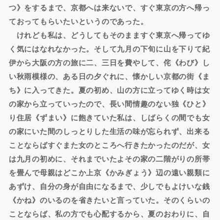
つ》をするまで、京都へは来ないで、すぐ東京の方へ帰っ
ておってもらいたいというのであった。
けれども私は、どうしてもそのまますぐ東京へ帰ってゆ
く気にはなれなかった。そして九月の下旬に山を下りて紀
伊から大阪の方の旅に二、三日を費やして、侘《わび》し
い秋雨模様の、ある日の夕ぐれに、懐かしい京都の街《ま
ち》に入ってきた。夏の初め、山の方に立ってゆく時は女
の家から立っていったので、長い間情趣のない独《ひと》
り住居《ずまい》に飽きていた私は、しばらくの間でも女
の家にいた間のしっとりした生活の味が忘られず、出来る
ことならばすぐまた女のところへ行きたかったのだが、女
は九月の初めに、それまでいたよその家の二階がりの所帯
を畳んで母親はどこか上京《かみぎょう》辺の遠い親類に
あずけ、自分の身が自由になるまで、少しでもよけいな銭
《かね》のいるのを省きたいと言っていた。そのくらいの
ことならば、私の方でも心配するから、夏のおわりに、自