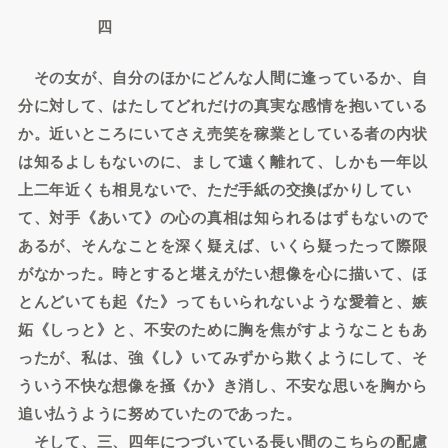
四
その女が、自分のほかにどんな人間に逢っているか、自
分に対して、はたしてどれだけの真実な感情を抱いている
か。近いところにいてさえ売笑を稼業としている者の内状
は知るよしもないのに、まして遠く離れて、しかも一年以
上二年近くも相見ないで、ただ手紙の交換ばかりしてい
て、対手《あいて》の心の真相は知られるはずもないので
あるが、そんなことを深く疑えば、いくら疑ったって際限
がなかった。時とすると堪えがたい想像を心に描いて、ほ
とんどいても起《た》ってもいられないような愛着と、嫉
妬《しっと》と、不安のために胸を焦がすようなこともあ
ったが、私は、強《し》いてみずから欺くようにして、そ
ういう不快な想像を掻《か》き消し、不安な思いを胸から
追い払うように努めていたのであった。
そして、三、四年につづいている長い間のこちらの配慮