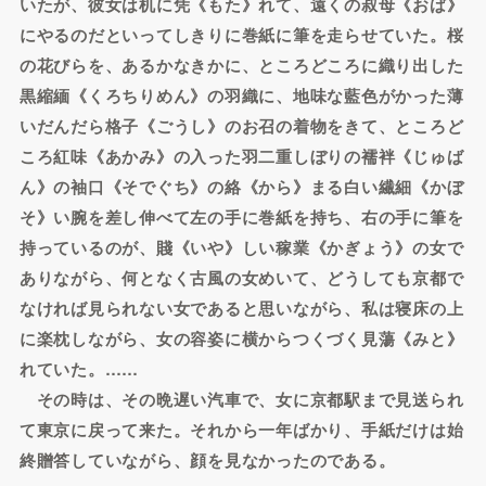
いたが、彼女は机に凭《もた》れて、遠くの叔母《おば》
にやるのだといってしきりに巻紙に筆を走らせていた。桜
の花びらを、あるかなきかに、ところどころに織り出した
黒縮緬《くろちりめん》の羽織に、地味な藍色がかった薄
いだんだら格子《ごうし》のお召の着物をきて、ところど
ころ紅味《あかみ》の入った羽二重しぼりの襦袢《じゅば
ん》の袖口《そでぐち》の絡《から》まる白い繊細《かぼ
そ》い腕を差し伸べて左の手に巻紙を持ち、右の手に筆を
持っているのが、賤《いや》しい稼業《かぎょう》の女で
ありながら、何となく古風の女めいて、どうしても京都で
なければ見られない女であると思いながら、私は寝床の上
に楽枕しながら、女の容姿に横からつくづく見蕩《みと》
れていた。……
その時は、その晩遅い汽車で、女に京都駅まで見送られ
て東京に戻って来た。それから一年ばかり、手紙だけは始
終贈答していながら、顔を見なかったのである。