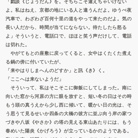
「戯談《じょうだん》を。そちらこそ違えちゃいけない
よ。私はねえ、京都の地にいる人と違うんだよ。ゆうべ夜
汽車で、わざわざ百何十里の道をやって来たのだよ。気の
長い人だから、時間が当てにならない。待たしたら怒る
よ」そういうと、電話口で、ほほと笑う声だけして、電話
は切れた。
やがてもとの座敷に戻ってくると、女中はくたくた煮え
る鍋の傍に付いていたが、
「来やはりしまへんのどすか」と訊《き》く。
「ここへは来ないようだ」
そういって、私はそこそこに御飯にしてしまった。南に
向いた窓から河原の方に眼を放すと、短い冬の日はその時
もう頭の真うえから少し西に傾いて、暖かい日の光は、そ
う思うて見るせいか四条の大橋の彼方に並ぶ向う岸の家つ
づきや八坂《やさか》の塔の見える東山あたりには、もう
春めいた陽炎《かげろう》が立っているかのようである。