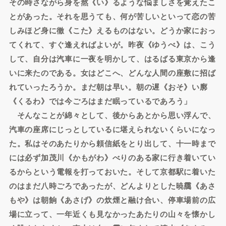
その時さながら身を熬《い》るような悩ましさを覚えたこ
とがあった。それを思うても、何が苦しいといって恋の苦
しみほど身に徹《こた》えるものはない。どうか家におっ
てくれて、すぐ逢えればよいが。昨夜《ゆうべ》は、こう
して、自分は汽車に一夜を明かして、はるばる東京から逢
いに来たのである。女はどこへ、どんな人間の座敷に招ば
れていったろうか。まだ朝は早い。朝の遅《おそ》い廓
《くるわ》では今ごろはまだ眠っているであろう」
そんなことが綿々として、後からあとから思い浮んで、
汽車の座席にじっとしているに堪えられないくらいになっ
た。私はそのあたりから頼信紙をとり出して、十一時まで
には必ず加茂川《かもがわ》べりのある家に行き着いてい
るからという電報を打っておいた。そして京都駅に着いた
のはまだ八時ごろであったが、どんよりとした暁靄《あさ
もや》は朝餉《あさげ》の炊煙と融け合い、停車場前の広
場に立って、一年近くも見なかったあたりの山々を懐かし