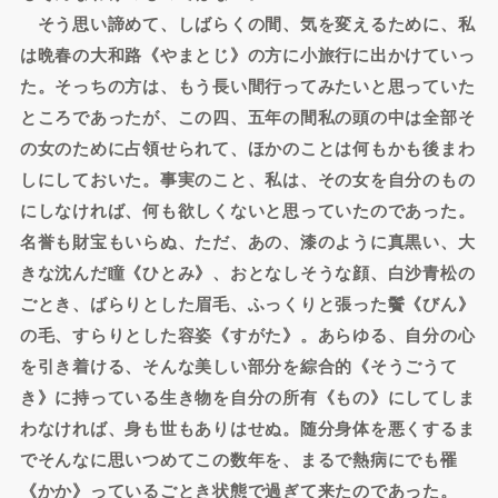
そう思い諦めて、しばらくの間、気を変えるために、私
は晩春の大和路《やまとじ》の方に小旅行に出かけていっ
た。そっちの方は、もう長い間行ってみたいと思っていた
ところであったが、この四、五年の間私の頭の中は全部そ
の女のために占領せられて、ほかのことは何もかも後まわ
しにしておいた。事実のこと、私は、その女を自分のもの
にしなければ、何も欲しくないと思っていたのであった。
名誉も財宝もいらぬ、ただ、あの、漆のように真黒い、大
きな沈んだ瞳《ひとみ》、おとなしそうな顔、白沙青松の
ごとき、ばらりとした眉毛、ふっくりと張った鬢《びん》
の毛、すらりとした容姿《すがた》。あらゆる、自分の心
を引き着ける、そんな美しい部分を綜合的《そうごうて
き》に持っている生き物を自分の所有《もの》にしてしま
わなければ、身も世もありはせぬ。随分身体を悪くするま
でそんなに思いつめてこの数年を、まるで熱病にでも罹
《かか》っているごとき状態で過ぎて来たのであった。