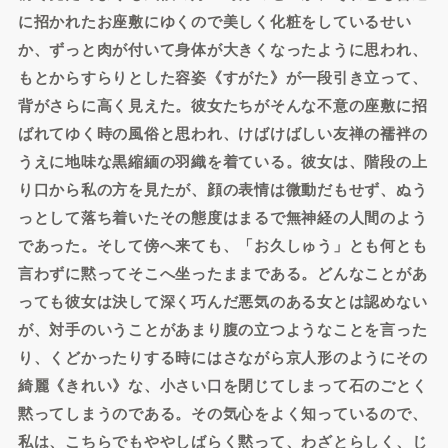
に招かれたお座敷にゆくので美しく化粧をしているせい
か、ずっと肉が付いて身体が大きくなったように思われ、
もとからすらりとした容姿《すがた》が一段引き立って、
背がさらに高く見えた。彼女たちがそんな不意の座敷に招
ばれてゆく時の風俗と思われ、けばけばしい友禅の襦袢の
うえに地味な黒縮緬の羽織を着ている。彼女は、階段の上
り口から私の方を見たが、顔の表情は微動だもせず、ぬう
っとして落ち着いたその態度はまるで無神経の人間のよう
であった。そして傍へ来ても、「お久しゅう」とも何とも
言わずに黙ってそこへ坐ったままである。どんなことがあ
っても彼女は決して深く巧んだ悪気のある女とは認めない
が、対手のいうことがあまり腹の立つようなことを言った
り、くどかったりする時にはさながら京人形のようにその
綺麗《きれい》な、小さい口を閉じてしまって石のごとく
黙ってしまうのである。その気心をよく知っているので、
私は、こちらでもややしばらく黙って、わざとらしく、じ