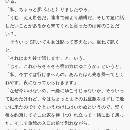
いる。
「私、ちょっと肥《ふと》りましたやろ」
「うむ、ええ血色だ。達者で何より結構だ。そして急に話
したいことがあるから来てくれと言ったのは何のことだ
い？」
そういって訊いても女は黙って答えない。重ねて訊く
と、
「それはまた後で話します」と、いう。
「じゃ、これからそろそろ宿の方にゆこうか」というと、
「私、今すぐは行けまへんの。あんたはん先き帰ってとく
れやす。夜になってから行きます」
「なぜ今いけないの。一緒にゆこうじゃないか」そういっ
て勧めたけれど、今はちょっとよそのお座敷をはずして逢
いに来たのですぐというわけにはいかぬというので、堅く
後を約束してそこの家を伴《つ》れ立って一緒に出て戻っ
た。そして旅館の入口の前で別れながら、