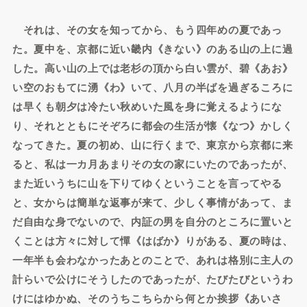
それは、その女を知ってから、もう四年めの夏であっ
た。夏中を、京都に近い畿内《きない》のある山の上に過
した。高い山の上では老杉の頂から白い雲が、碧《あお》
い空のおもてに湧《わ》いて、八月の半ばを過ぎるころに
は早くも朝夕は冷たい秋めいた風を身に覚えるようにな
り、それとともにそぞろに都会の生活が懐《なつ》かしく
なってきた。夏の初め、山に行くまで、東京から京都に来
ると、私は一カ月あまりその女の家にいたのであったが、
また近いうちに山を下りてゆくということを言ってやる
と、女からは簡単な返事が来て、少しく事情があって、ま
だ自由な身でないので、内証の男を自分のところに置いと
くことは方々に対して憚《はばか》りがある、夏の時は、
一年半も会わなかったあとのことで、あれは格別に主人の
計らいで公けにそうしたのであったが、たびたびというわ
けにはゆかぬ、そのうちこちらから何とか挨拶《あいさ