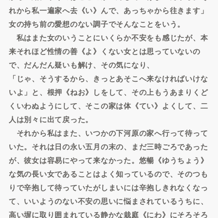
れから私一遍家へ去《い》んで、あっちゃから往きます」
女の持ち前の愛想のない調子でそんなことをいう。
私はまた女のいうことにいくらか不安をも感じたが、本
来それほど性情の善《よ》くない女とは思っていないの
で、だんだん疑いも解け、その気になり、
「じゃ、そうするから、きっとあそこへ来なければいけな
いよ」と、根押《ねお》しをして、その上もうあまりくど
くいわぬようにして、そこの家は体《てい》よくして、二
人は別々に出て戻った。
それから私はまた、いつかの下河原の家へ行って待って
いた。それは日の永い五月の末の、まだ三時ごろであった
が、彼女は容易にやって来なかった。悠暢《ゆうちょう》
な気の長い女であることはよく知っているので、そのつも
りで辛抱して待っていたがしまいには辛抱しきれなくなっ
て、いいようのない不安の思いに悩まされているうちに、
高い塀に取り囲まれている静かな栽庭《にわ》にそろそろ