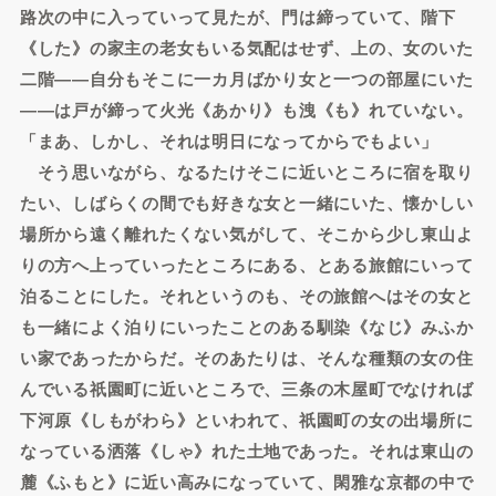
路次の中に入っていって見たが、門は締っていて、階下
《した》の家主の老女もいる気配はせず、上の、女のいた
二階――自分もそこに一カ月ばかり女と一つの部屋にいた
――は戸が締って火光《あかり》も洩《も》れていない。
「まあ、しかし、それは明日になってからでもよい」
そう思いながら、なるたけそこに近いところに宿を取り
たい、しばらくの間でも好きな女と一緒にいた、懐かしい
場所から遠く離れたくない気がして、そこから少し東山よ
りの方へ上っていったところにある、とある旅館にいって
泊ることにした。それというのも、その旅館へはその女と
も一緒によく泊りにいったことのある馴染《なじ》みふか
い家であったからだ。そのあたりは、そんな種類の女の住
んでいる祇園町に近いところで、三条の木屋町でなければ
下河原《しもがわら》といわれて、祇園町の女の出場所に
なっている洒落《しゃ》れた土地であった。それは東山の
麓《ふもと》に近い高みになっていて、閑雅な京都の中で