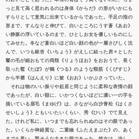
っと見て高く思われるのは身体《からだ》の形がいかにも
すらりとして意気に出来ているからであった。手足の指の
形まで、すんなりと伸びて、白いところにうす蒼《あお》
い静脈の浮いているのまで、ひとしお女を優しいものにし
てみせた。冬など蒼白いほど白い顔の色が一層さびしく沈
んで、いつも銀杏《いちょう》がえしに結った房々とした
鬢の毛が細おもての両頬《りょうほお》をおおうて、長く
取った髱《たぼ》が鶴《つる》のような頸筋《くびすじ》
から半襟《はんえり》に被《おお》いかぶさっていた。
それは物のいい振りや起居と同じように柔和な表情の顔
であったが、白い額に、いかつくないほどに濃い一の字を
描いている眉毛《まゆげ》は、さながら白沙青松《はくさ
せいしょう》ともいいたいくらい、秀《ひい》でて見え
た。けれど私に、いつまでも忘れられぬのはその眼であっ
た。いくらか神経質な、二重瞼《ふたえまぶた》の、あく
までも黒い、賢そうな大きな眼であった。彼女は、決し