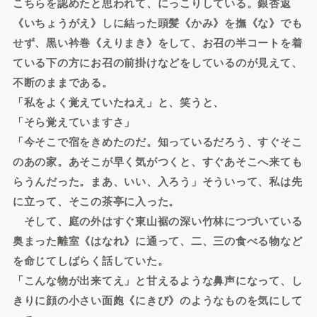
こちらを認めたと思われて、にっこりしている。銀杏返
《いちょうがえ》しに結った頭髪《かみ》を撫《な》でも
せず、黒い衿巻《えりまき》をして、お召の半コートを着
ている下の方にお召の前掛けなどをしているのが見えて、
不断のままである。
「私をよく覚えていたねえ」と、笑うと、
「そら覚えていますさ」
「今そこで宿をきめたのだ。知っているだろう、すぐそこ
のあの家。あそこが早く気がつくと、すぐあそこへ来ても
らうんだった。まあ、いい、入ろう」そういって、私は先
に立って、そこの茶亭に入った。
そして、庭の外はすぐ東山裾の深い竹林につづいている
奥まった離室《はなれ》に通って、二、三の食べる物など
を命じてしばらく話していた。
「こんな物が出来てえ」と甘えるような鼻声になって、し
きりに顔の小さい面皰《にきび》のようなものを気にして