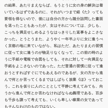
の結果、あたりまえならば、もうとうに女の身の解決は着
いているはずであるのに、それがいつまで経《た》っても
要領を得ないので、後には自分の方から随分詰問した書面
を送ったこともあったが、女はそれについては、少しも、
こっちを満足せしめるようなはっきりした返事をよこさな
かった。とうとうまた、ようやく一年半ぶりに女に逢うべ
く京都の地に来ていながら、私はただ、あたりまえの習慣
に従って女に逢うのが物足りなくなって、この前の時のよ
うに手紙や電報で合図をしても、それに対して一向満足な
手紙をよこさないのであった。ただ普通の習慣に従って逢
おうとすればすぐにでもあえるのであるが、女の方から進
んで何とか言ってくるまではしばらく放棄《ほ》っておこ
う。これを仮りに人のこととして平静に考えてみても、向
うから進んで何とか言わなければならぬ義理である。百歩
も千歩も譲って考えても、いくら卑しい稼業の女であって
もそんなわけのものではない。