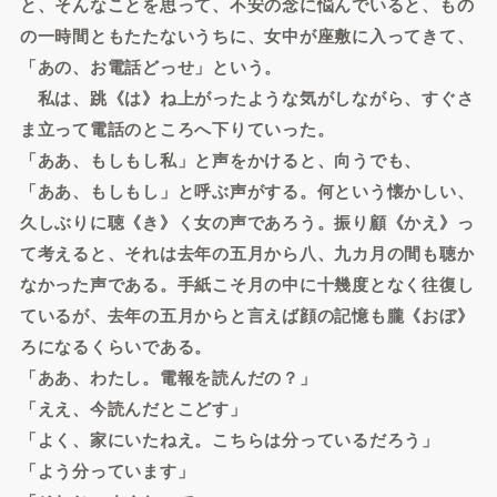
と、そんなことを思って、不安の念に悩んでいると、もの
の一時間ともたたないうちに、女中が座敷に入ってきて、
「あの、お電話どっせ」という。
私は、跳《は》ね上がったような気がしながら、すぐさ
ま立って電話のところへ下りていった。
「ああ、もしもし私」と声をかけると、向うでも、
「ああ、もしもし」と呼ぶ声がする。何という懐かしい、
久しぶりに聴《き》く女の声であろう。振り顧《かえ》っ
て考えると、それは去年の五月から八、九カ月の間も聴か
なかった声である。手紙こそ月の中に十幾度となく往復し
ているが、去年の五月からと言えば顔の記憶も朧《おぼ》
ろになるくらいである。
「ああ、わたし。電報を読んだの？」
「ええ、今読んだとこどす」
「よく、家にいたねえ。こちらは分っているだろう」
「よう分っています」