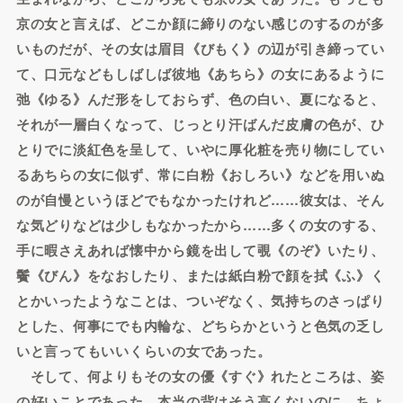
京の女と言えば、どこか顔に締りのない感じのするのが多
いものだが、その女は眉目《びもく》の辺が引き締ってい
て、口元などもしばしば彼地《あちら》の女にあるように
弛《ゆる》んだ形をしておらず、色の白い、夏になると、
それが一層白くなって、じっとり汗ばんだ皮膚の色が、ひ
とりでに淡紅色を呈して、いやに厚化粧を売り物にしてい
るあちらの女に似ず、常に白粉《おしろい》などを用いぬ
のが自慢というほどでもなかったけれど……彼女は、そん
な気どりなどは少しもなかったから……多くの女のする、
手に暇さえあれば懐中から鏡を出して覗《のぞ》いたり、
鬢《びん》をなおしたり、または紙白粉で顔を拭《ふ》く
とかいったようなことは、ついぞなく、気持ちのさっぱり
とした、何事にでも内輪な、どちらかというと色気の乏し
いと言ってもいいくらいの女であった。
そして、何よりもその女の優《すぐ》れたところは、姿
の好いことであった。本当の背はそう高くないのに、ちょ