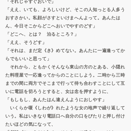
「それじゃすぐおいで」
「ええ、いても、よろしいけど、そこの人知っとる人多う
おすさかい。私顔がさすといけまへんよって。あんたは
ん、今日そこからどこへおいでやすのどす」
「どこへ、とは？ 泊るところ？」
「ええ、そうどす」
「それは、まだ定《き》めてない。あんたに一遍逢ってか
らでもいいと思って」
それから、ともかくそんなら東山の方のとある、小隠れ
た料理屋で一応逢ってからのことにしよう。二時から三時
までの間に両方でそこまで行って待ち合わすことにして互
いに電話を切ろうとすると、女は念を押すように、
「もしもし、あんたはん違えんようにおしやす」
いくらか嗄《しわが》れたような女の地声で繰り返して
いう。私はいきなり電話口へ自分の口をぴたりと押し付け
たいほどの気になって、