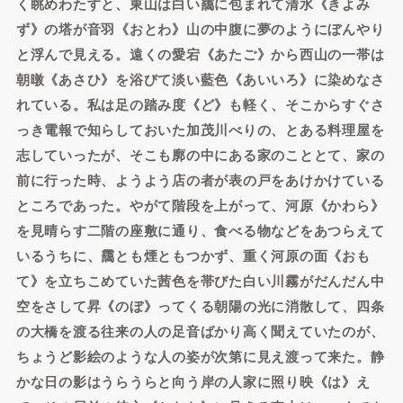
く眺めわたすと、東山は白い靄に包まれて清水《きよみ
ず》の塔が音羽《おとわ》山の中腹に夢のようにぼんやり
と浮んで見える。遠くの愛宕《あたご》から西山の一帯は
朝暾《あさひ》を浴びて淡い藍色《あいいろ》に染めなさ
れている。私は足の踏み度《ど》も軽く、そこからすぐさ
っき電報で知らしておいた加茂川べりの、とある料理屋を
志していったが、そこも廓の中にある家のこととて、家の
前に行った時、ようよう店の者が表の戸をあけかけている
ところであった。やがて階段を上がって、河原《かわら》
を見晴らす二階の座敷に通り、食べる物などをあつらえて
いるうちに、靄とも煙ともつかず、重く河原の面《おも
て》を立ちこめていた茜色を帯びた白い川霧がだんだん中
空をさして昇《のぼ》ってくる朝陽の光に消散して、四条
の大橋を渡る往来の人の足音ばかり高く聞えていたのが、
ちょうど影絵のような人の姿が次第に見え渡って来た。静
かな日の影はうらうらと向う岸の人家に照り映《は》え