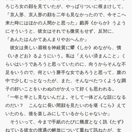
ろじろ女の顔を見ていたが、やっぱりついに根まけして、
「京人形、京人形の顔を二年も見なかったので、今そこへ
来た時にはほかの人間かと思った」戯弄《からか》うよう
にそういうと、彼女はそれでも微笑もせず、反対に、
「あんたはんかてあんまりやおへんか」
彼女は美しい眉根を神経質に顰《しか》めながら、憤
《いきどお》るようにいう。私は「えらい済まんこと」く
らいはいうであろうと思っていたのに、向うからそんな不
足をいうので、何という勝手な女であろうと思って、腹の
中で少しむっとなったが、また、そんなぺたつくような調
子の好いことをいわぬのがかえって好くも思われる。
「一年と半とし見ないんだよ。そして一体どんな話になる
のだい？ こんなに長い間顔を見たいのを堪《こら》えて
いたのも、後を楽しみにしているからじゃないか」
そういって、今まで手紙のたびに幾度となく訊《たず》
ねている彼女の境遇の解放について重ねて訊ねたが、女