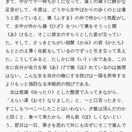
ぎて、やがて十一時ちかくになって、遠くの廊下に静かな
足音がして、今度は、どうやら女中ばかりの歩くのとは違
うと思っていると、襖《ふすま》の外で何かいう気配がし
て、女中が外から膝《ひざ》をついて襖をそうっと開
《あ》けると、そこに彼女のすらりとした姿が立ってい
た。そして、さっきとちがい頭髪《かみ》の容《かたち》
もととのえ薄く化粧をしているのでずっと引き立って見え
た。こうしてみると、たしかに佳《い》い女である。この
女に自分が全力を挙《あ》げて惚《ほ》れているのは無理
はない。こんな女を自分の物にする悦びは一国を所有する
よりもっと強烈なる本能的の悦びである。
女は悠揚《ゆったり》とした態度で入ってきながら、
「えらい遅《おそ》なりました」と、一と口言ったきり、
すこしもつべこべしたことはいわない。夕飯は済んだのか
と訊くと、食べて来たから、何も欲《ほ》しくないとい
う。翌日は一日、寒さを恐れて外にも出ずにそこで遊んで