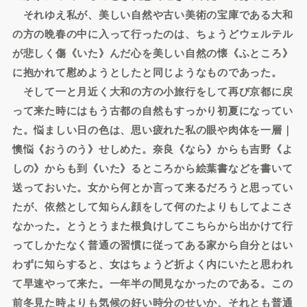
それゆえ私が、美しい自然や古い美術の宝庫である大和
の方の晩春の中に入って行ったのは、ちょうどウェルテル
が悲しく傷《いた》んだ心を美しい自然の懐《ふところ》
に抱かれて慰めようとしたと同じようなものであった。
そして一と月近く大和の方の小旅行をして再び京都に戻
って来た時にはもう古都の自然もすっかり初夏になってい
た。悩ましい日の色は、思い疲れた私の眼や肉体を一層｜
懊悩《おうのう》せしめた。奈良《なら》からも吉野《よ
しの》からも到《いた》るところから絵葉書などを書いて
送っておいた。女から何とか言って来るだろうと思ってい
たが、依然として知らん顔をして何のたよりもしてよこさ
なかった。とうとうまた根負けしてこちらから出かけて行
ってしかたなく普通の習慣に従ってある家から自分とはい
わずに知らすると、女はちょうど折よく内にいたと思われ
て早速やって来た。一年半の間見なかったのである。この
前冬見た時よりも気候の好い時分のせいか、それとも普通