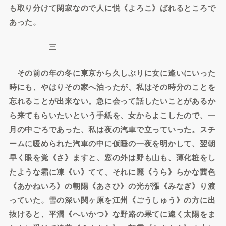
も取り分けて閑寂なので人に悦《よろこ》ばれるところで
あった。
三
その前の年の冬に東京から久しぶりに女に逢いにいった
時にも、やはりその家へ泊ったが、私はその時分のことを
忘れることが出来ない。急に会って話したいことがあるか
ら来てもらいたいという手紙を、女からよこしたので、一
月の中ごろであった、私は夜の汽車で立っていった。スチ
ームに暖められた汽車の中に仮睡の一夜を明かして、翌朝
早く眼を覚《さ》ますと、窓の外は野も山も、薄化粧をし
たような霜に凍《い》てて、それに麗《うら》らかな茜色
《あかねいろ》の朝陽《あさひ》の光が漲《みなぎ》り渡
っていた。雪の深い関ヶ原を江州《ごうしゅう》の方に出
抜けると、平濶《へいかつ》な野路の果てに遠く太陽をま