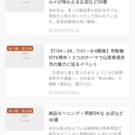
ルメが味わえるお店など20選
清水寺は、多くの観光客が訪れる中でも、
屈指の人気スポットとして知られていま
す。歴史的価値が高い建物…
2024年7月21日
食べ物。飲み物
【7/24～28、7/31～8/4開催】市制施
行70周年！２つのテーマで山形県長井
市の魅力に迫るイベント
『天然水と食と祭りのまち ようこそ山形県
長井市の夏旅へ』を白金台「MuSuBu」で
開催 1週目は「豊かでお…
2024年7月20日
食べ物。飲み物
絶品モーニング！早朝OKな お店など
30選
今日は私が住んでいる福岡県の博多周辺で
絶品モーニング！早朝OKな お店など30選