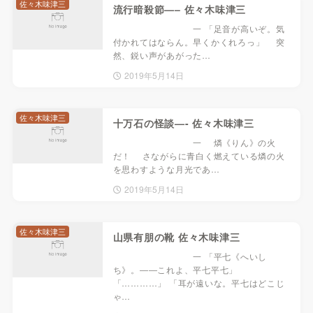
佐々木味津三
流行暗殺節—– 佐々木味津三
一 「足音が高いぞ。気
付かれてはならん。早くかくれろっ」 突
然、鋭い声があがった…
2019年5月14日
佐々木味津三
十万石の怪談—- 佐々木味津三
一 燐《りん》の火
だ！ さながらに青白く燃えている燐の火
を思わすような月光であ…
2019年5月14日
佐々木味津三
山県有朋の靴 佐々木味津三
一 「平七《へいし
ち》。――これよ、平七平七」
「…………」 「耳が遠いな。平七はどこじ
ゃ…