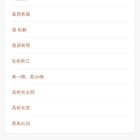
葛西善蔵
蒲 松齢
蒲原有明
近松秋江
食べ物。飲み物
高村光太郎
高村光雲
黒島伝治