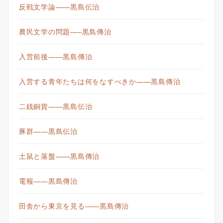
反戦文学論——黒島伝治
農民文学の問題—–黒島傳治
入営前後——黒島傳治
入営する青年たちは何をなすべきか——黒島傳治
二銭銅貨——黒島伝治
豚群——黒島伝治
土鼠と落盤——黒島傳治
電報——黒島傳治
田舎から東京を見る——黒島傳治