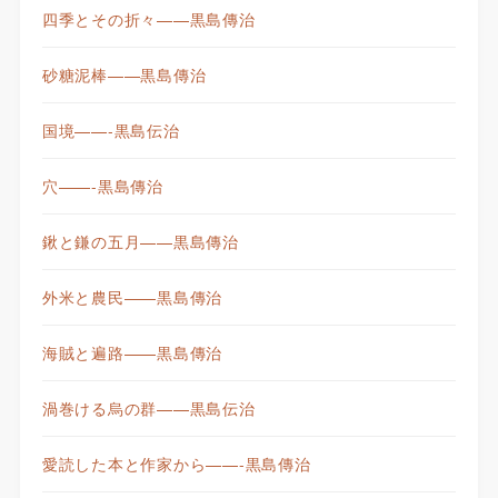
四季とその折々——黒島傳治
砂糖泥棒——黒島傳治
国境——-黒島伝治
穴——-黒島傳治
鍬と鎌の五月——黒島傳治
外米と農民——黒島傳治
海賊と遍路——黒島傳治
渦巻ける烏の群——黒島伝治
愛読した本と作家から——-黒島傳治