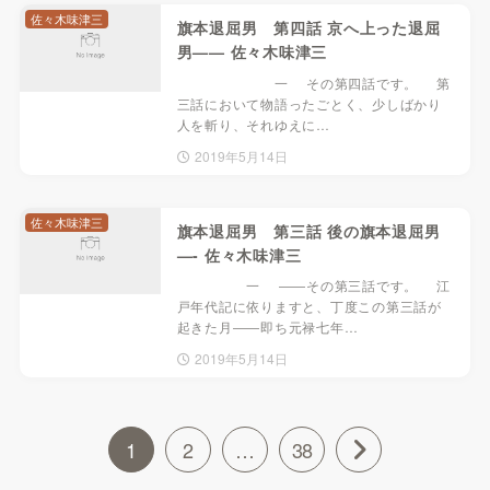
佐々木味津三
旗本退屈男 第四話 京へ上った退屈
男—— 佐々木味津三
一 その第四話です。 第
三話において物語ったごとく、少しばかり
人を斬り、それゆえに…
2019年5月14日
佐々木味津三
旗本退屈男 第三話 後の旗本退屈男
—- 佐々木味津三
一 ――その第三話です。 江
戸年代記に依りますと、丁度この第三話が
起きた月――即ち元禄七年…
2019年5月14日
1
2
…
38