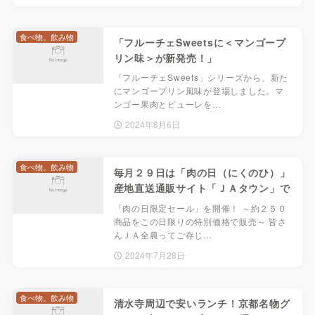
食べ物。飲み物
「フルーチェSweetsに＜マンゴープ
リン味＞が新発売！」
「フルーチェSweets」シリーズから、新た
にマンゴープリン風味が登場しました。マ
ンゴー果肉とピューレを…
2024年8月6日
食べ物。飲み物
毎月２９日は「肉の日（にくのひ）」
産地直送通販サイト「ＪＡタウン」で
「肉の日限定セール」を開催！ ～約２５０
商品をこの日限りの特別価格で販売～ 皆さ
んＪＡ全農ってご存じ…
2024年7月28日
食べ物。飲み物
清水寺周辺で安いランチ！京都名物グ