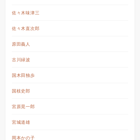
佐々木味津三
佐々木直次郎
原田義人
古川緑波
国木田独歩
国枝史郎
宮原晃一郎
宮城道雄
岡本かの子