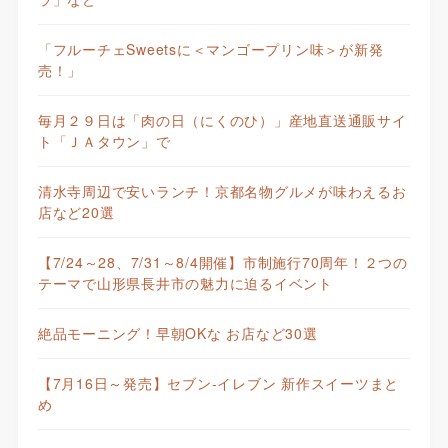
「フルーチェSweetsに＜マンゴープリン味＞が新発
売！」
毎月２９日は「肉の日（にくのひ）」産地直送通販サイ
ト「ＪＡタウン」で
清水寺周辺で安いランチ！京都名物グルメが味わえるお
店など20選
【7/24～28、7/31～8/4開催】市制施行70周年！２つの
テーマで山形県長井市の魅力に迫るイベント
絶品モーニング！早朝OKな お店など30選
【7月16日～発売】セブン-イレブン 新作スイーツまと
め