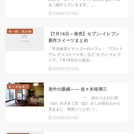
をご紹介していきます。 …
2024年7月18日
食べ物。飲み物
【7月16日～発売】セブン-イレブン
新作スイーツまとめ
「宇治抹茶とマンゴーのパフェ」「7プレミ
アム チョコレート氷」など セブン-イレブ
ンで、7月16日から順次…
2024年7月16日
佐々木味津三
老中の眼鏡—— 佐々木味津三
一 ゆらりとひと揺
《ゆ》れ大きく灯《ほ》ざしが揺れたかと
見るまに、突然パッと灯《…
2019年5月14日