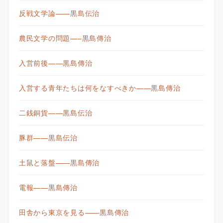
反戦文学論——黒島伝治
農民文学の問題—–黒島傳治
入営前後——黒島傳治
入営する青年たちは何をなすべきか——黒島傳治
二銭銅貨——黒島伝治
豚群——黒島伝治
土鼠と落盤——黒島傳治
電報——黒島傳治
田舎から東京を見る——黒島傳治