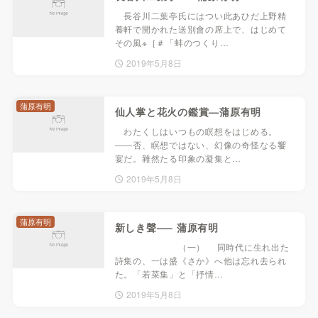
長谷川二葉亭氏にはつい此あひだ上野精
養軒で開かれた送別會の席上で、はじめて
その風※［＃「蚌のつくり…
2019年5月8日
蒲原有明
仙人掌と花火の鑑賞—蒲原有明
わたくしはいつもの瞑想をはじめる。
――否、瞑想ではない、幻像の奇怪なる饗
宴だ。雜然たる印象の凝集と…
2019年5月8日
蒲原有明
新しき聲—– 蒲原有明
（一） 同時代に生れ出た
詩集の、一は盛《さか》へ他は忘れ去られ
た。「若菜集」と「抒情…
2019年5月8日