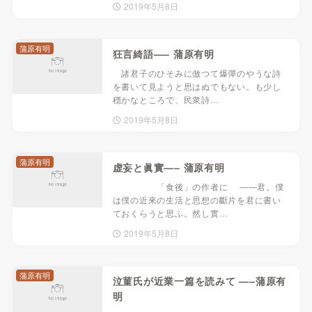
2019年5月8日
蒲原有明
狂言綺語—– 蒲原有明
諸君子のひそみに倣つて爆彈のやうな詩
を書いて見ようと思はぬでもない。も少し
穩かなところで、民衆詩…
2019年5月8日
蒲原有明
虚妄と眞實—– 蒲原有明
「食後」の作者に ――君。僕
は僕の近來の生活と思想の斷片を君に書い
ておくらうと思ふ。然し實…
2019年5月8日
蒲原有明
泣菫氏が近業一篇を読みて —–蒲原有
明