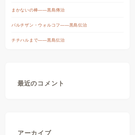
まかないの棒——黒島傳治
パルチザン・ウォルコフ——黒島伝治
チチハルまで——黒島伝治
最近のコメント
アーカイブ