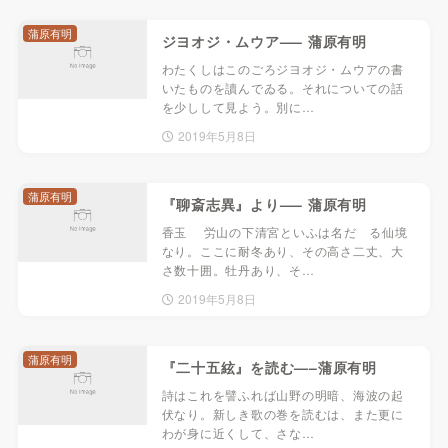
蒲原有明
ジヨオジ・ムウア—– 蒲原有明
わたくしはこのごろジヨオジ・ムウアの書
いたものを讀んでゐる。それについての話
を少しして見よう。別に…
2019年5月8日
蒲原有明
『聊斎志異』より—– 蒲原有明
香玉 労山の下清宮といふは名だゝる仙境
なり。ここに耐冬あり、その高さ二丈、大
さ数十囲。牡丹あり、そ…
2019年5月8日
蒲原有明
『二十五絃』を読む—–蒲原有明
詩はこれを譬ふれば山野の明暗、海波の起
伏なり。新しき歌の巻を読むは、また更に
わが身に近くして、さな…