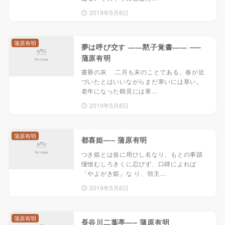
2019年5月8日
蒲原有明
夢は呼び交す ――黙子覚書―― —–
蒲原有明
書冊の灰 二月も末のことである。春が近
づいたとはいいながらまだ寒いには寒い。
老年になった鶴見には寒…
2019年5月8日
蒲原有明
都喜姫—– 蒲原有明
つき姫とは仮に用ひし名なり、もとの事蹟
悽愴むしろきくに忍びず、口碑によれば
「やよがき姫」な り、領主…
2019年5月8日
蒲原有明
長谷川二葉亭—– 蒲原有明