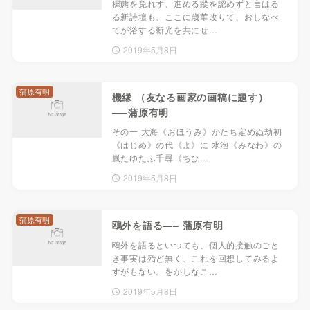
穉態を免れず、進める蹤を認めずと言はる
る新詩壇も、ここに歳華改りて、おしなべ
てが浴する新光を共にせ…
2019年5月8日
蒲原有明
機縁 （友なる画家の画稿に題す）
—–蒲原有明
その一 大海《おほうみ》かたち定めぬ劫初
《はじめ》の代《よ》に 水泡《みなわ》の
嵐たゆたふ千尋《ちひ…
2019年5月8日
蒲原有明
鴎外を語る—– 蒲原有明
鴎外を語るといつても、個人的接触のごと
き事実は殆ど無く、これを回想してみるよ
すがもない。をかしなこ…
2019年5月8日