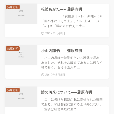
蒲原有明
松浦あがた—– 蒲原有明
一 「黄櫨成［＃レ］列隴※［＃
「縢の糸に代えて土」、107-上-4］［＃
「※［＃「縢の糸に代えて土…
2019年5月8日
蒲原有明
小山内謝豹—– 蒲原有明
小山内君は一時謝豹といふ雅號を用ゐて
ゐました。それをおぼえてゐる人は恐らく
稀でせう。もう十五六年…
2019年5月8日
蒲原有明
詩の將來について—–蒲原有明
こゝに掲げた標題が私に課せられた難問
である。私は答案に窮するより外はない。
近頃は社會萬般に亙つ…