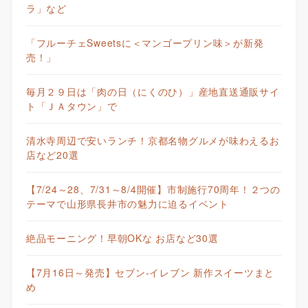
ラ」など
「フルーチェSweetsに＜マンゴープリン味＞が新発
売！」
毎月２９日は「肉の日（にくのひ）」産地直送通販サイ
ト「ＪＡタウン」で
清水寺周辺で安いランチ！京都名物グルメが味わえるお
店など20選
【7/24～28、7/31～8/4開催】市制施行70周年！２つの
テーマで山形県長井市の魅力に迫るイベント
絶品モーニング！早朝OKな お店など30選
【7月16日～発売】セブン-イレブン 新作スイーツまと
め