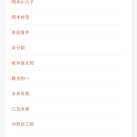
岡本かの子
岡本綺堂
幸田露伴
未分類
梶井基次郎
横光利一
永井荷風
江見水蔭
沖野岩三郎