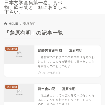
日本文学全集第一巻。食べ
物、飲み物と一緒にお楽しみ
下さい。
HOME
蒲原有明
「蒲原有明」の記事一覧
蒲原有明
緑蔭叢書創刊期—– 蒲原有明
藤村君のこれまでの文壇的生涯を時代わ
けにして、みんなが分擔して書きたいこと
を書きとめておくのもよ…
2019年5月8日
蒲原有明
龍土會の記—– 蒲原有明
龍土會といつても誰も知る人のないぐら
ゐに、いつしか影も形もひそめてしまつて
ゐる。そのやうに會はた…