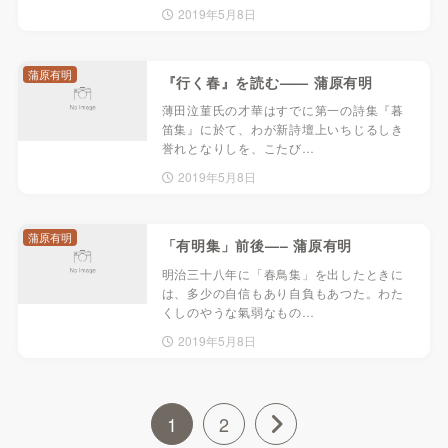
2019年5月8日
蒲原有明
『行く春』を読む—— 蒲原有明
薄田泣菫氏の才華はすでに第一の詩集『暮
笛集』に於て、わが新詩壇上いちじるしき
誉れとなりしを、こたび…
2019年5月8日
蒲原有明
「有明集」前後—– 蒲原有明
明治三十八年に「春鳥集」を出したときに
は、多少の自信もあり自負もあつた。わた
くしのやうな氣弱なもの…
2019年5月8日
1
2