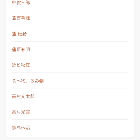
甲賀三郎
葛西善蔵
蒲 松齢
蒲原有明
近松秋江
食べ物。飲み物
高村光太郎
高村光雲
黒島伝治