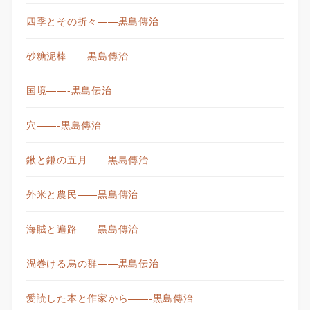
四季とその折々——黒島傳治
砂糖泥棒——黒島傳治
国境——-黒島伝治
穴——-黒島傳治
鍬と鎌の五月——黒島傳治
外米と農民——黒島傳治
海賊と遍路——黒島傳治
渦巻ける烏の群——黒島伝治
愛読した本と作家から——-黒島傳治