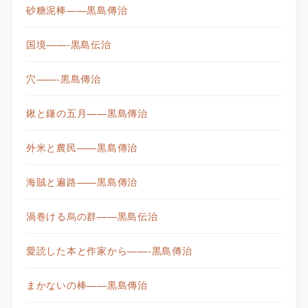
砂糖泥棒——黒島傳治
国境——-黒島伝治
穴——-黒島傳治
鍬と鎌の五月——黒島傳治
外米と農民——黒島傳治
海賊と遍路——黒島傳治
渦巻ける烏の群——黒島伝治
愛読した本と作家から——-黒島傳治
まかないの棒——黒島傳治