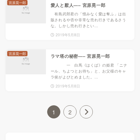
宮原晃一郎
愛人と厭人—– 宮原晃一郎
有島武郎君の「惜みなく愛は奪ふ」は出
版されるや否や非常な売れ行きであるさう
な。しかし売れ行きとい…
2019年5月8日
宮原晃一郎
ラマ塔の秘密—– 宮原晃一郎
一 白馬《はくば》の姫君 「ニナ
ール、ちよつとお待ち」と、お父様のキャ
ラ侯がよびとめました。…
2019年5月8日
1
2