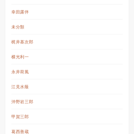
幸田露伴
未分類
梶井基次郎
横光利一
永井荷風
江見水蔭
沖野岩三郎
甲賀三郎
葛西善蔵