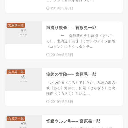
2019年5月8日
宮原晃一郎
熊捕り競争—– 宮原晃一郎
一 御維新の少し前頃《まへご
ろ》、北海道｜有珠《うす》のアイヌ部落
《コタン》にキクッタとチ…
2019年5月8日
宮原晃一郎
漁師の冒険—– 宮原晃一郎
いつの頃《ころ》でしたか、九州の果の
或《ある》海岸に、仙蔵《せんざう》と次
郎作《じろさく》といふ…
2019年5月8日
宮原晃一郎
怪艦ウルフ号—– 宮原晃一郎