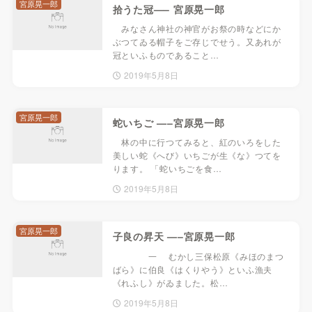
宮原晃一郎
拾うた冠—– 宮原晃一郎
みなさん神社の神官がお祭の時などにか
ぶつてゐる帽子をご存じでせう。又あれが
冠といふものであること…
2019年5月8日
宮原晃一郎
蛇いちご —–宮原晃一郎
林の中に行つてみると、紅のいろをした
美しい蛇《へび》いちごが生《な》つてを
ります。 「蛇いちごを食…
2019年5月8日
宮原晃一郎
子良の昇天 —–宮原晃一郎
一 むかし三保松原《みほのまつ
ばら》に伯良《はくりやう》といふ漁夫
《れふし》がゐました。松…
2019年5月8日