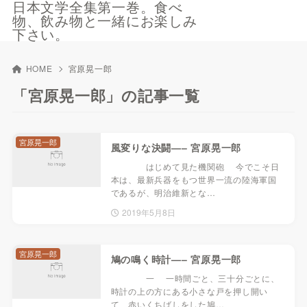
日本文学全集第一巻。食べ
物、飲み物と一緒にお楽しみ
下さい。
HOME
宮原晃一郎
「宮原晃一郎」の記事一覧
宮原晃一郎
風変りな決闘—– 宮原晃一郎
はじめて見た機関砲 今でこそ日
本は、最新兵器をもつ世界一流の陸海軍国
であるが、明治維新とな…
2019年5月8日
宮原晃一郎
鳩の鳴く時計—– 宮原晃一郎
一 一時間ごと、三十分ごとに、
時計の上の方にある小さな戸を押し開い
て、赤いくちばしをした鳩…