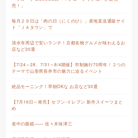
売！」
毎月２９日は「肉の日（にくのひ）」産地直送通販サイ
ト「ＪＡタウン」で
清水寺周辺で安いランチ！京都名物グルメが味わえるお
店など20選
【7/24～28、7/31～8/4開催】市制施行70周年！２つの
テーマで山形県長井市の魅力に迫るイベント
絶品モーニング！早朝OKな お店など30選
【7月16日～発売】セブン-イレブン 新作スイーツまと
め
老中の眼鏡—— 佐々木味津三