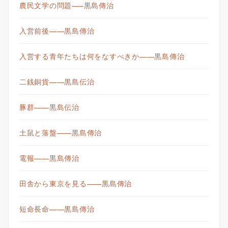
農民文学の問題—–黒島傳治
入営前後——黒島傳治
入営する青年たちは何をなすべきか——黒島傳治
二銭銅貨——黒島伝治
豚群——黒島伝治
土鼠と落盤——黒島傳治
電報——黒島傳治
田舎から東京を見る——黒島傳治
短命長命——黒島傳治