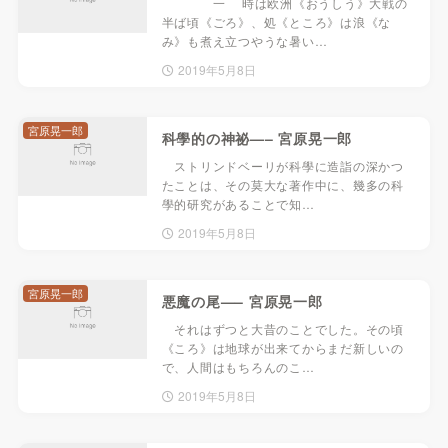
一 時は欧洲《おうしう》大戦の
半ば頃《ごろ》、処《ところ》は浪《な
み》も煮え立つやうな暑い…
2019年5月8日
宮原晃一郎
科學的の神祕—– 宮原晃一郎
ストリンドベーリが科學に造詣の深かつ
たことは、その莫大な著作中に、幾多の科
學的研究があることで知…
2019年5月8日
宮原晃一郎
悪魔の尾—– 宮原晃一郎
それはずつと大昔のことでした。その頃
《ころ》は地球が出来てからまだ新しいの
で、人間はもちろんのこ…
2019年5月8日