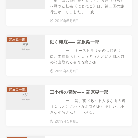
へ帰つた虹猫《にじねこ》は、第二回の旅
行にかゝりました。 或…
2019年5月8日
宮原晃一郎
動く海底—– 宮原晃一郎
一 オーストラリヤの大陸近く
に、木曜島《もくえうとう》といふ真珠貝
の沢山取れる有名な島があ…
2019年5月8日
宮原晃一郎
豆小僧の冒険—– 宮原晃一郎
一 昔、或《あ》る大きな山の麓
《ふもと》に小さなお寺がありました。小
さな和尚さんと、小さな…
2019年5月8日