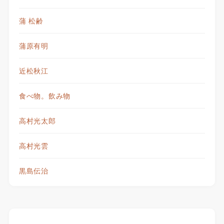
蒲 松齢
蒲原有明
近松秋江
食べ物。飲み物
高村光太郎
高村光雲
黒島伝治