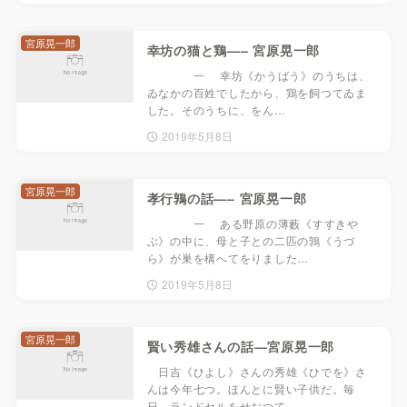
宮原晃一郎
幸坊の猫と鶏—– 宮原晃一郎
一 幸坊《かうばう》のうちは、
ゐなかの百姓でしたから、鶏を飼つてゐま
した。そのうちに、をん…
2019年5月8日
宮原晃一郎
孝行鶉の話—– 宮原晃一郎
一 ある野原の薄藪《すすきや
ぶ》の中に、母と子との二匹の鶉《うづ
ら》が巣を構へてをりました…
2019年5月8日
宮原晃一郎
賢い秀雄さんの話—宮原晃一郎
日吉《ひよし》さんの秀雄《ひでを》さ
んは今年七つ。ほんとに賢い子供だ。毎
日、ランドセルをせおつて…