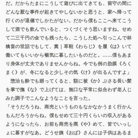
だ。だからたまにこうして遊びに出てきても、留守の間に
どんな厭な事件が起きてやしないかと思うと、家へ帰って
行くのが退儀でしかたがない。だから僕もここへ来てこう
して酒でも飲んでいると、つくづくそう思いますね。せめ
て二三千円の金でも残ったら、こうした処へ引っこんで林
檎畠の世話でもして、糞｜草鞋《わらじ》を履《は》いて
働いてもいいから暢気に暮したいものだと。……僕もあま
り身体が丈夫でありませんからね。今でも例の肋膜《ろく
まく》が、冬になると少しその気《け》が出るんですよ」
惣治も酔でも廻ってくると、額に被《か》ぶさる長い髪
を掌で撫《な》で上げては、無口な平常に似合わず老人じ
みた調子でこんなようなことを言った。
「そうだろうね、商売というものもなかなかうまく行かん
もんだろうからね。僕もせめて三十円くらいの収入がある
ようになったら、お前も商売を廃《や》めて、皆でいっし
ょに暮すがなあ。どうせ姨《おば》さんには子供はあるま