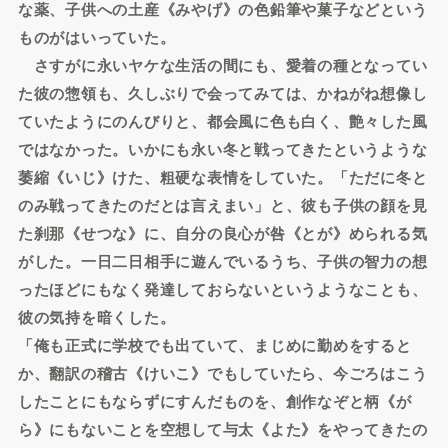
な薬、子供への土産《みやげ》の色鉛筆や菓子などという
ものがはいっていた。
さすがに永いヤケな生活の間にも、愛着の種となってい
た彼の惣領も、久しぶりで会ってみては、かねがね想像し
ていたようにのんびりと、都会風に色も白く、艶々した風
ではなかった。いかにも永い冬と戦ってきたというような
萎縮《いじ》けた、粗硬な表情をしていた。「ただに冬と
のみ戦ってきたのだとは言えまい」と、彼も子供の顔を見
た刹那《せつな》に、自分の良心が咎《とが》められる気
がした。一日二日相手に遊んでいるうち、子供の智力の想
ったほどにもなく発達しておらないというようなことも、
彼の気持を暗くした。
「俺も正式に学校でも出ていて、まじめに勤めをすると
か、翻訳の稽古《けいこ》でもしていたら、今ごろはこう
したことにもならずにすんだものを、創作なぞと柄《が
ら》にもないことを空想して与太《よた》をやってきたの