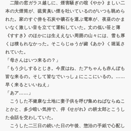
二階の窓ガラス越しに、煙害騒ぎの喧《やか》ましい二
本の大煙筒が、硫黄臭い煙を吐いているのがいつも眺めら
れた。家のすぐ傍を石炭や礦石を運ぶ電車が、夜昼のかま
いなく激しい音を立てて運転していた。丈の低い笹と薄
《すすき》のほかには生ええない周囲の山々には、雪も厚
くは積もれなかった。そこらじゅうが赭《あか》く堀返さ
れていた。
「母さんはいつ来るの？」
「もう少しするとじき。今度はね、たアちゃんも赤んぼも
皆な来るの。そして皆なでいっしょにここにいるの。……
早く来るといいねえ」
「あア……」
こうした不健康な土地に妻子供を呼び集めねばならぬこ
とかと、多少暗い気持で、倅《せがれ》の耕太郎とこうし
た会話を交わしていた。
こうした二三日の続いた日の午後、惣治の手紙で心配し