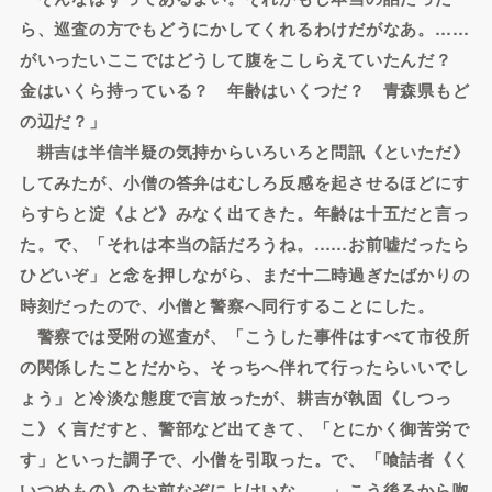
ら、巡査の方でもどうにかしてくれるわけだがなあ。……
がいったいここではどうして腹をこしらえていたんだ？
金はいくら持っている？ 年齢はいくつだ？ 青森県もど
の辺だ？」
耕吉は半信半疑の気持からいろいろと問訊《といただ》
してみたが、小僧の答弁はむしろ反感を起させるほどにす
らすらと淀《よど》みなく出てきた。年齢は十五だと言っ
た。で、「それは本当の話だろうね。……お前嘘だったら
ひどいぞ」と念を押しながら、まだ十二時過ぎたばかりの
時刻だったので、小僧と警察へ同行することにした。
警察では受附の巡査が、「こうした事件はすべて市役所
の関係したことだから、そっちへ伴れて行ったらいいでし
ょう」と冷淡な態度で言放ったが、耕吉が執固《しつっ
こ》く言だすと、警部など出てきて、「とにかく御苦労で
す」といった調子で、小僧を引取った。で、「喰詰者《く
いつめもの》のお前なぞによけいな……」こう後ろから呶