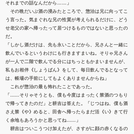
それまでの話なんだから……」
その晩だいぶ酒の浸みたところで、惣治は兄に向ってこ
う言った。気まぐれな兄の性質が考えられるだけに、どう
せ老父の家へ帰ったって居つけるものではないと思ったの
だ。
「しかし酒だけは、先も永いことだから、兄さんと一緒に
飲んでいるというわけにも行きますまいね。そりゃ兄さん
が一人で二階で飲んでる分にはちっともかまいませんが、
私もお相伴《しょうばん》をして、毎日飲んでるとなって
は、帳場の手前にしてもよくありませんからね」
これが惣治の最も怖れたことであった。
「……そりゃそうとも、僕も今度はまったく禁酒のつもり
で帰ってきたのだ」と耕吉は答えた。「じつはね、僕も酒
さえ禁《や》めると、田舎へ帰ったらまだ活《い》きて行
く余地もあろうかと思ってね……」
耕吉はついこうつけ加えたが、さすがに顔の赤くなるの