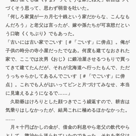
づくそう思って、思わず弱音を吐いた。
「何しろ家賃が一カ月七十銭という家だからな、こんなも
んだろう」と老父は言ったが、嫁や孫たちが可哀想だとい
う口吻《くちぶり》でもあった。
「古いには古い家でごいす［＃「ごいす」に傍点］。俺が
子供の時分の寺小屋だったでなあ。何度も建てなおされた
家で、ここでは次男《おじ》に鍛冶屋させるつもりで買っ
てきて建てたんだが、それが北海道へ行ったもんで、ただ
うっちゃらかしてあるんでごいす［＃「でごいす」に傍
点］。これでも人がはいってピンと片づけてみなせ、本当
に見違えるようになるで……」
久助爺はけろりとした顔つきでこう繰返すので、耕吉は
気乗りはしなかったが、結局これに極めるほかなかった。
……
月々十円ばかしの金が、借金の利息やら老父の飲代やら
として、惣治から送られていたのであった。それを老父は