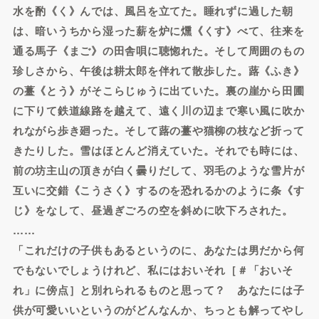
水を酌《く》んでは、風呂を立てた。睡れずに過した朝
は、暗いうちから湿った薪を炉に燻《くす》べて、往来を
通る馬子《まご》の田舎唄に聴惚れた。そして周囲のもの
珍しさから、午後は耕太郎を伴れて散歩した。蕗《ふき》
の薹《とう》がそこらじゅうに出ていた。裏の崖から田圃
に下りて鉄道線路を越えて、遠く川の辺まで寒い風に吹か
れながら歩き廻った。そして蕗の薹や猫柳の枝など折って
きたりした。雪はほとんど消えていた。それでも時には、
前の坊主山の頂きが白く曇りだして、羽毛のような雪片が
互いに交錯《こうさく》するのを恐れるかのように条《す
じ》をなして、昼過ぎごろの空を斜めに吹下ろされた。
……
「これだけの子供もあるというのに、あなたは男だから何
でもないでしょうけれど、私にはおいそれ［＃「おいそ
れ」に傍点］と別れられるものと思って？ あなたには子
供が可愛いいというのがどんなんか、ちっとも解ってやし