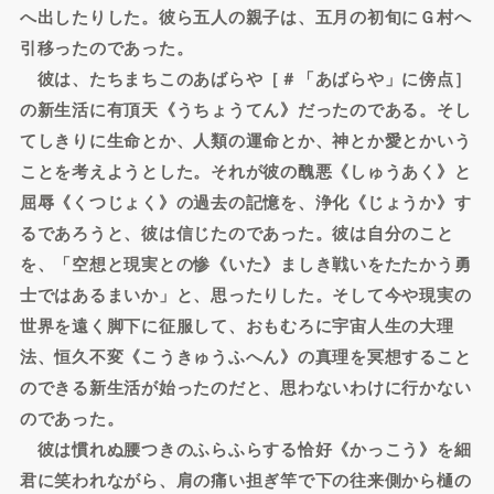
へ出したりした。彼ら五人の親子は、五月の初旬にＧ村へ
引移ったのであった。
彼は、たちまちこのあばらや［＃「あばらや」に傍点］
の新生活に有頂天《うちょうてん》だったのである。そし
てしきりに生命とか、人類の運命とか、神とか愛とかいう
ことを考えようとした。それが彼の醜悪《しゅうあく》と
屈辱《くつじょく》の過去の記憶を、浄化《じょうか》す
るであろうと、彼は信じたのであった。彼は自分のこと
を、「空想と現実との惨《いた》ましき戦いをたたかう勇
士ではあるまいか」と、思ったりした。そして今や現実の
世界を遠く脚下に征服して、おもむろに宇宙人生の大理
法、恒久不変《こうきゅうふへん》の真理を冥想すること
のできる新生活が始ったのだと、思わないわけに行かない
のであった。
彼は慣れぬ腰つきのふらふらする恰好《かっこう》を細
君に笑われながら、肩の痛い担ぎ竿で下の往来側から樋の