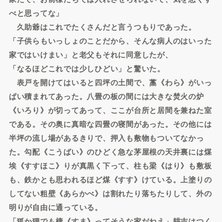
べと思ってな」
久助爺はこれでたくさんだと言うつもりであった。
「子供らもいっしょのことだから、そんな病人のはいった
家ではいけまい」と老父もそれに同意したが、
「なるほどこれでは少しひどい」と驚いた。
表戸を開けてはいると四坪の土間で、藁《わら》がいっ
ぱい積まれてあった。八畳の板の間には大きな焚火の炉
《いろり》が切ってあって、ここが台所と居間を兼ねた室
である。その奥に真暗な四畳の寝間があった。その他には
半坪の流し場があるきりで、押入も敷物もついてなかっ
た。勾配《こうばい》のひどく急な茅屋根の天井裏には煤
埃《すすほこ》りが真黒く下って、柱も梁《はり》も敷板
も、鉄かとも思われるほど煤《すす》けている。上塗りの
してない粗壁《あらかべ》は割れたり落ちたりして、外の
明りが自由に通っている。
「狐か狸でも棲《すま》ってそうな家だねえ」耕吉はつく