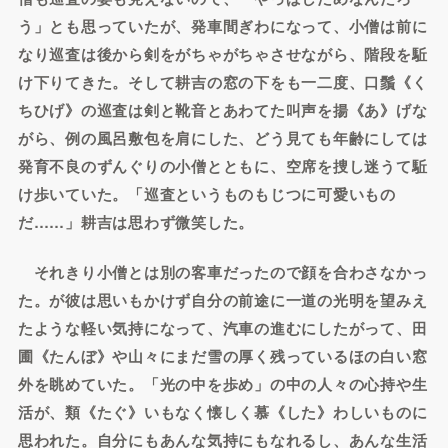
う」とも思っていたが、発車間ぎわになって、小僧は前に
なり巡査は後から剣をがちゃがちゃさせながら、階段を駈
け下りてきた。そして耕吉の窓の下をも一二度、口鬚《く
ちひげ》の巡査は剣と靴音とあわてた叫声を揚《あ》げな
がら、例の風呂敷包を肩にした、どう見ても年齢にしては
発育不良のずんぐりの小僧とともに、空席を捜し迷うて駈
け歩いていた。「巡査というものもじつに可愛いもの
だ……」耕吉は思わず微笑した。
それきり小僧とは別の客車だったので顔を合わさなかっ
た。が彼は思いもかけず自分の前途に一道の光明を望みえ
たような軽い気持になって、汽車の進むにしたがって、田
圃《たんぼ》や山々にまだ雪の厚く残っているほの白い窓
外を眺めていた。「光の中を歩め」の中の人々の心持や生
活が、類《たぐ》いもなく懐しく慕《した》わしいものに
思われた。自分にもあんな気持にもなれるし、あんな生活