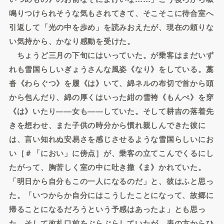
鳴りつけられそうな気もされてきて、そこそこに待合室へ
引返して「光の中を歩め」を読みおえたが、現在の頼りな
い気持から、かなり感動を受けた。
ちょうど三月の下旬にはいっていた。が乗客はまだいず
れも雪国らしいぎょうさんな風姿《なり》をしている。藁
沓《わらぐつ》を履《は》いて、綿ネルの布切で首から頭
から包んだり、綿の厚くはいった紺の雪袴《もんぺ》を穿
《は》いたり――女も――していた。そして耕吉の落着先
きを想わせ、また子供の時分から慣れ親しんできた彼に
は、言い知れぬ安易さを感じさせるような雪国らしいにお
い［＃「におい」に傍点］が、乗客の立てこんでくるにし
たがって、胸苦しく室の中に吐き撒《ま》かれていた。
「明日から自分もこの一人になるのだ」と、彼はふと思っ
た。「いつからか自分にはこうしたことになって、故郷に
帰ることになるだろうという予感はあったよ」とも思っ
た。そして改札口前をぶらぶらしていたが、表の方からひ