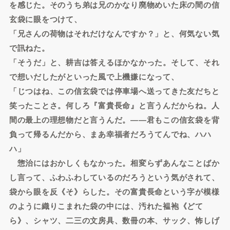
を感じた。そのうち弟は兄のかなり廃物めいた床の間の信
玄袋に眼をつけて、
「兄さんの荷物はそれだけなんですか？」と、何気ない気
で訊ねた。
「そうだ」と、耕吉は答えるほかなかった。そして、それ
で想いだしたがといった風で上機嫌になって、
「じつはね、この信玄袋では停車場へ送ってきた友だちと
笑ったことさ。何しろ『富貴長命』と言うんだからね。人
間の最上の理想物だと言うんだ。――君もこの信玄袋を背
負って帰るんだから、まあ幸福者だろうてんでね、ハハ
ハ」
惣治にはおかしくもなかった。相変らずあんなことばか
し言って、ふわふわしているのだろうという気がされて、
袋から眼を反《そ》らした。その富貴長命という字が模様
のように織りこまれた袋の中には、汚れた褞袍《どて
ら》、シャツ、二三の文房具、数冊の本、サック、怖しげ