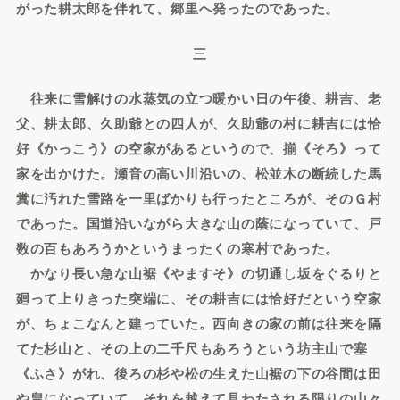
がった耕太郎を伴れて、郷里へ発ったのであった。
三
往来に雪解けの水蒸気の立つ暖かい日の午後、耕吉、老
父、耕太郎、久助爺との四人が、久助爺の村に耕吉には恰
好《かっこう》の空家があるというので、揃《そろ》って
家を出かけた。瀬音の高い川沿いの、松並木の断続した馬
糞に汚れた雪路を一里ばかりも行ったところが、そのＧ村
であった。国道沿いながら大きな山の蔭になっていて、戸
数の百もあろうかというまったくの寒村であった。
かなり長い急な山裾《やますそ》の切通し坂をぐるりと
廻って上りきった突端に、その耕吉には恰好だという空家
が、ちょこなんと建っていた。西向きの家の前は往来を隔
てた杉山と、その上の二千尺もあろうという坊主山で塞
《ふさ》がれ、後ろの杉や松の生えた山裾の下の谷間は田
や畠になっていて、それを越えて見わたされる限りの山々