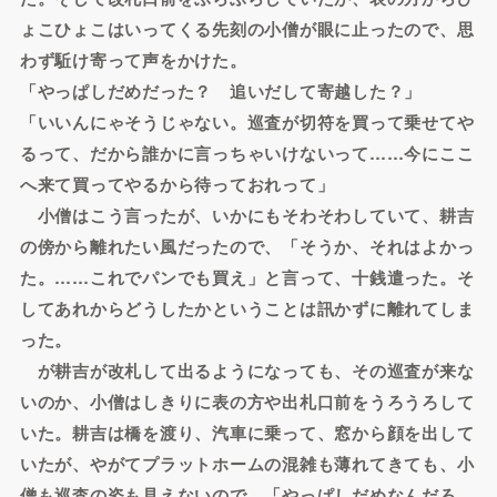
ょこひょこはいってくる先刻の小僧が眼に止ったので、思
わず駈け寄って声をかけた。
「やっぱしだめだった？ 追いだして寄越した？」
「いいんにゃそうじゃない。巡査が切符を買って乗せてや
るって、だから誰かに言っちゃいけないって……今にここ
へ来て買ってやるから待っておれって」
小僧はこう言ったが、いかにもそわそわしていて、耕吉
の傍から離れたい風だったので、「そうか、それはよかっ
た。……これでパンでも買え」と言って、十銭遣った。そ
してあれからどうしたかということは訊かずに離れてしま
った。
が耕吉が改札して出るようになっても、その巡査が来な
いのか、小僧はしきりに表の方や出札口前をうろうろして
いた。耕吉は橋を渡り、汽車に乗って、窓から顔を出して
いたが、やがてプラットホームの混雑も薄れてきても、小
僧も巡査の姿も見えないので、「やっぱしだめなんだろ