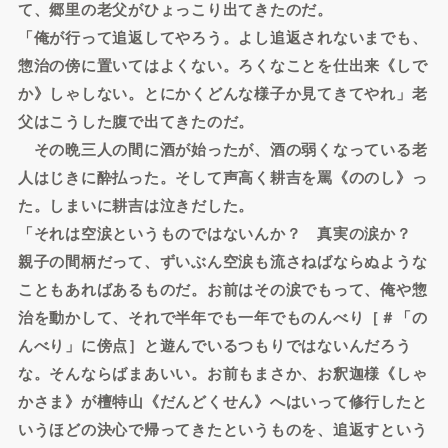
て、郷里の老父がひょっこり出てきたのだ。
「俺が行って追返してやろう。よし追返されないまでも、
惣治の傍に置いてはよくない。ろくなことを仕出来《しで
か》しゃしない。とにかくどんな様子か見てきてやれ」老
父はこうした腹で出てきたのだ。
その晩三人の間に酒が始ったが、酒の弱くなっている老
人はじきに酔払った。そして声高く耕吉を罵《ののし》っ
た。しまいに耕吉は泣きだした。
「それは空涙というものではないんか？ 真実の涙か？
親子の間柄だって、ずいぶん空涙も流さねばならぬような
こともあればあるものだ。お前はその涙でもって、俺や惣
治を動かして、それで半年でも一年でものんべり［＃「の
んべり」に傍点］と遊んでいるつもりではないんだろう
な。そんならばまあいい。お前もまさか、お釈迦様《しゃ
かさま》が檀特山《だんどくせん》へはいって修行したと
いうほどの決心で帰ってきたというものを、追返すという