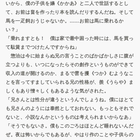
いから、僕の子供を嬶《かかあ》と二人で世話するとし
て、お前は畠を作ったり本を読んだりするんだね。そして
馬を一疋飼おうじゃないか。……お前は馬に乗れるか
い？」
「乗れますとも！ 僕は家で最中困った時には、馬を買っ
て駄賃までつけたんですからね」
惣治は今に始まらぬ兄の言うことのばかばかしさに腹が
立つよりも、いつになったらその創作というものができて
収入の道が開けるのか、まるで雲を攫《つか》むようなこ
とを言ってすましていられる兄の性格が、羨《うらや》ま
しくもあり憎々しくもあるような気がされた。
「兄さんとは性分が違うというんでしょうね。僕にはとて
も兄さんのようには泰然としておれない。もっともそれで
ないと、小説なんかというものは考えられまいからなあ」
「そうでもないさ。僕もこのごろはほとんど睡れないんだ
ぜ。夜は怖いからでもあるが、やはり作のことや子供らの