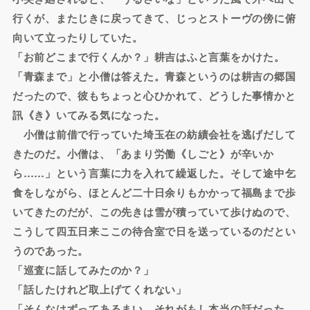
行くが、またじきに戻ってきて、じっとストーヴの傍に俯
向いて立ったりしていた。
「お前どこまで行くんか？」耕吉はふと言葉をかけた。
「青森まで」と小僧は答えた。青森というのは耕吉の郷国
だったので、彼もちょっと心ひかれて、どうした事情かと
訊《き》いてみる気になった。
小僧は前借で行っていた埼玉在の紡績会社を逃げだして
きたのだ。小僧は、「あまり労働《しごと》が辛いか
ら……」という言葉に力を入れて繰返した。そして途中乞
食をしながら、ほとんど二十日余りもかかって福島まで歩
いてきたのだが、この先きは雪が積っていて歩けぬので、
こうして四五日来ここの待合室で日を送っているのだとい
うのであった。
「巡査に話してみたのか？」
「話したけれど取上げてくれない」
「そんなはずってあるまい。それがもし本当の話だった