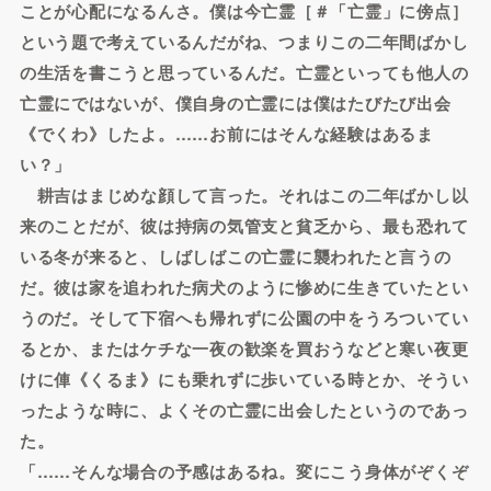
ことが心配になるんさ。僕は今亡霊［＃「亡霊」に傍点］
という題で考えているんだがね、つまりこの二年間ばかし
の生活を書こうと思っているんだ。亡霊といっても他人の
亡霊にではないが、僕自身の亡霊には僕はたびたび出会
《でくわ》したよ。……お前にはそんな経験はあるま
い？」
耕吉はまじめな顔して言った。それはこの二年ばかし以
来のことだが、彼は持病の気管支と貧乏から、最も恐れて
いる冬が来ると、しばしばこの亡霊に襲われたと言うの
だ。彼は家を追われた病犬のように惨めに生きていたとい
うのだ。そして下宿へも帰れずに公園の中をうろついてい
るとか、またはケチな一夜の歓楽を買おうなどと寒い夜更
けに俥《くるま》にも乗れずに歩いている時とか、そうい
ったような時に、よくその亡霊に出会したというのであっ
た。
「……そんな場合の予感はあるね。変にこう身体がぞくぞ