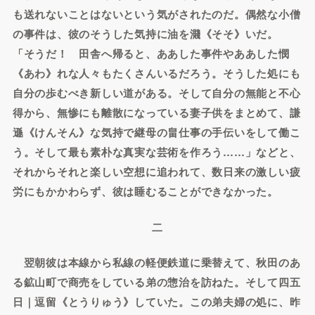
も送れないことはないという気がされたのだ。偶然な小僧
の事件は、彼のそうした気持に油を濺《そそ》いだ。
「そうだ！ 田舎へ帰ると、ああした事件やああした憫
《あわ》れな人々もたくさんいるだろう。そうした処にも
自分の歩むべき新しい道がある。そして自分の無能と不心
得から、無惨にも離散になっている妻子供をまとめて、謙
遜《けんそん》な気持で継母の畠仕事の手伝いをして働こ
う。そして最も素朴な真実な芸術を作ろう……」などと、
それからそれと楽しい空想に追われて、数日来の激しい疲
労にもかかわらず、彼は睡むることができなかった。
二
翌朝彼は本線から私線の軽便鉄道に乗替えて、秋田のあ
る鉱山町で商売をしている弟の惣治を訪ねた。そして四五
日｜逗留《とうりゅう》していた。この弟夫婦の処に、昨