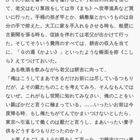
て、老父はむり算段をしては市《まち》へ世帯道具など買
いに行った。手桶の担ぎ竿とか、鍋敷板とかいうものは自
分の手で拵えた。大工に家を手入れをさせる時も、粗壁に
古新聞を張る時も、従妹を伴れては老父が出かけて行っ
た。そしてそういう費用のすべては、耕吉の収入を当て
に、「Ｇの通《かよい》」といったような帳面を拵《こし
ら》えてつけておいた。
ある晩酒を飲みながら老父は耕吉に向って、
「俺はこうしてまあできるだけお前には尽しているつもり
だが、よその親たちのことを考えてみろ、そんなもんでは
ないぜ。これがもし世間に知れてみなさい、俺のことをい
い親ばかだと言うに極まっている。……いったいお前は今
度帰る時、もし俺たちがてんでかまいつけないとしたら、
東京へ引返して働くのは厭だと言うし、まあいったい妻子
供をどうするつもりだったのか？」
と索《さぐ》るような眼をして言った。で耕吉はつい東