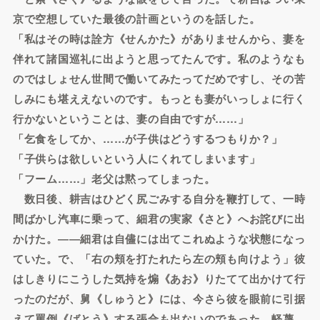
京で空想していた最後の計画というのを話した。
「私はその時は詮方《せんかた》がありませんから、妻を
伴れて諸国巡礼に出ようと思ってたんです。私のようなも
のではしょせん世間で働いてみたってだめですし、その苦
しみにも堪ええないのです。もっとも妻がいっしょに行く
行かないということは、妻の自由ですが……」
「乞食をしてか、……が子供はどうするつもりか？」
「子供らは欲しいという人にくれてしまいます」
「フーム……」老父は黙ってしまった。
数日後、耕吉はひどく尻ごみする自分を鞭打して、一時
間ばかし汽車に乗って、細君の実家《さと》へお詫びに出
かけた。――細君は自儘には出てこれぬような状態になっ
ていた。で、「右の頬を打たれたら左の頬も向けよう」彼
はしきりにこうした気持を煽《あお》りたてて出かけて行
ったのだが、舅《しゅうと》には、今さら彼を眼前に引据
えて罵倒《ばとう》する張合も出ないのであった。軽蔑