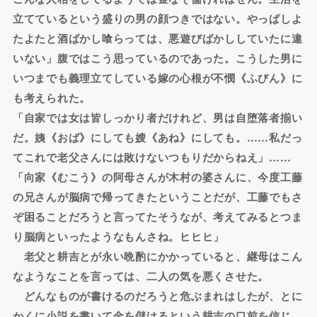
立てているという盛りの男の顔つきではない。やっぱしよ
たよたと酒ばかし喰らっては、悪遊びばかししていたに違
いない」腹ではこう思っているのであった。こうした男に
いつまでも義理立てしている嫁の心根が不憫《ふびん》に
も考えられた。
「自家では女は皆しっかり者だけれど、男は自堕落者揃い
だ。姨《おば》にしても嫂《あね》にしても。……私だっ
てこれで老父さんには敗けないつもりだからねえ」……
「向家《むこう》の阿母さんが木村の婆さんに、今度工藤
の兄さんが脳病で帰ってきたということだが、工藤でもさ
ぞ困ることだろうと言ってたそうなが、考えてみるとつま
り脳病といったようなもんさね。ヒヒヒ」
老父と耕吉とが永い晩酌にかかっていると、継母はこん
なようなことを言っては、二人の気を悪くさせた。
どんなものが書けるのだろうと危ぶまれはしたが、とに
かくに小説を書いて金を儲けるという耕吉の口前を信じ