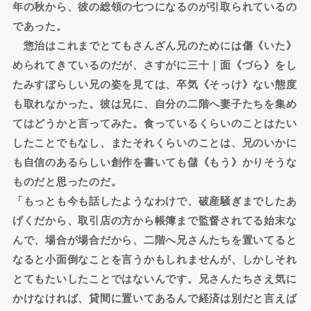
年の秋から、彼の総領の七つになるのが引取られているの
であった。
惣治はこれまでとてもさんざん兄のためには傷《いた》
められてきているのだが、さすがに三十｜面《づら》をし
たみすぼらしい兄の姿を見ては、卒気《そっけ》ない態度
も取れなかった。彼は兄に、自分の二階へ妻子たちを集め
てはどうかと言ってみた。食っているくらいのことはたい
したことでもなし、またそれくらいのことは、兄のいかに
も自信のあるらしい創作を書いても儲《もう》かりそうな
ものだと思ったのだ。
「もっとも今も話したようなわけで、破産騒ぎまでしたあ
げくだから、取引店の方から帳簿まで監督されてる始末な
んで、場合が場合だから、二階へ兄さんたちを置いてると
なると小面倒なことを言うかもしれませんが、しかしそれ
とてもたいしたことではないんです。兄さんたちさえ気に
かけなければ、貸間に置いてあるんで経済は別だと言えば