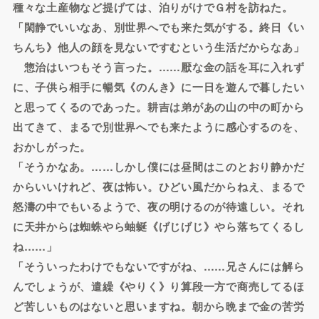
種々な土産物など提げては、泊りがけでＧ村を訪ねた。
「閑静でいいなあ、別世界へでも来た気がする。終日《い
ちんち》他人の顔を見ないですむという生活だからなあ」
惣治はいつもそう言った。……厭な金の話を耳に入れず
に、子供ら相手に暢気《のんき》に一日を遊んで暮したい
と思ってくるのであった。耕吉は弟があの山の中の町から
出てきて、まるで別世界へでも来たように感心するのを、
おかしがった。
「そうかなあ。……しかし僕には昼間はこのとおり静かだ
からいいけれど、夜は怖い。ひどい風だからねえ、まるで
怒濤の中でもいるようで、夜の明けるのが待遠しい。それ
に天井からは蜘蛛やら蚰蜒《げじげじ》やら落ちてくるし
ね……」
「そういったわけでもないですがね、……兄さんには解ら
んでしょうが、遣繰《やりく》り算段一方で商売してるほ
ど苦しいものはないと思いますね。朝から晩まで金の苦労