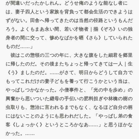
が間違いだったかしれん。どうせ俺のような能なし者に
は、妻子四人という家族を背負って都会生活のできようは
ずがない。田舎へ帰ってきたのは当然の径路というもんだ
ろう。よくもまあ永い間、若い才物者｜揃《ぞろ》いの独
身者の間に交って、惨めなばかを晒《さら》していられた
ものだ……」
彼はこの惣領の三つの年に、大きな腹をした細君を郷里
に帰したのだ。その後またちょっと帰ってきては一人｜生
《う》ましたのだ。……がさて、明日からどうして自力で
もってこれだけの妻子どもを養って行こうかという当は、
やっぱしつかなかった。小僧事件と、「光の中を歩め」の
興奮から思いついた継母の手伝いの肥料担ぎや林檎の樹の
虫取りも、惣治に言われるまでもなく、なるほど自分の柄
にはないことのようにも思われだした。「やっぱし弟の食
客《しょっかく》というところかなあ……」と思うほかな
かった。……