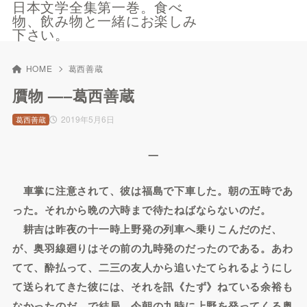
日本文学全集第一巻。食べ
物、飲み物と一緒にお楽しみ
下さい。
HOME
葛西善蔵
贋物 —–葛西善蔵
2019年5月6日
葛西善蔵
一
車掌に注意されて、彼は福島で下車した。朝の五時であ
った。それから晩の六時まで待たねばならないのだ。
耕吉は昨夜の十一時上野発の列車へ乗りこんだのだ、
が、奥羽線廻りはその前の九時発のだったのである。あわ
てて、酔払って、二三の友人から追いたてられるようにし
て送られてきた彼には、それを訊《たず》ねている余裕も
なかったのだ。で結局、今朝の九時に上野を発ってくる奥