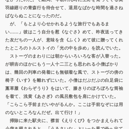
羽線廻りの青森行を待合せて、退屈なばかな時間を過さね
ばならぬことになったのだ。
が、「もとより心せかれるような旅行でもあるま
い……」彼はこう自分を慰《なぐさ》めて、昨夜送ってき
た友だちの一人が、意味を含《ふく》めて彼に贈ってくれ
たところのトルストイの「光の中を歩め」を読んでいた。
ストーヴのまわりには朝からいろいろな客が入替った。
が耕吉のほかにもう一人十二三とも思われる小僧ばかり
は、幾回の列車の発着にも無頓着な風で、ストーヴの傍の
椅子《いす》を離れずにいた。小僧はだぶだぶの白足袋に
藁草履《わらぞうり》をはいて、膝きりのぼろぼろな筒袖
を着て、浅黄《あさぎ》の風呂敷包を肩にかけていた。
「こらこら手前まだいやがるんか。ここは手前なぞには用
のないところなんだぜ。出て行け！」
掃除に来た駅夫に、襟首《えりくび》をつかまえられて
小突き廻されると、「うるさいな」といった風で外へ出て