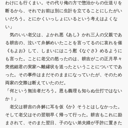
わけにも行くまい。その代り俺の方で惣治からの仕送りを
断るから、それでお前は別に生計を立てることにしたがい
いだろう。とにかくいっしょにいるという考えはよくな
い」
気のいい老父は、よかれ悪《あし》かれ三人の父親であ
る耕吉の、泣いて弁解めいたことを言ってるのに哀れを催
《もよお》して、しまいにはこう慰《なぐさ》めるように
も言った。ことに老父の怒ったのは、耕吉がこの正月早々
突然細君の実家へ離縁状を送ったということについてであ
った。その事件はまだそのままになっていたが、そのため
両家の交際は断えていたのだ。
「何という無法者だろう。恩も義理も知らぬ仕打ではない
か！」
老父は耕吉の弁解に耳を仮《か》そうとはしなかった。
そして老父はその翌朝早く帰って行った。耕吉もこれに励
まされて、そのまた翌日、子のない弟夫婦が手許に置きた