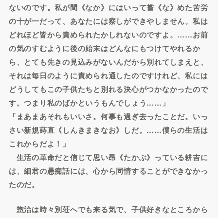
ないのです。私が間《なか》にはいって嘗《な》めた苦労
の十が一だって、あなたには察しができやしません。私は
どれほど皆から責められたかしれないのですよ。……お前
の気のすむように後の始末はどんなにもつけてやれるか
ら、とても先きの見込みがないんだから別れてしまえと、
それは毎日のように責められ通したのですけれど、私には
どうしてもこの子供たちと別れる決心がつかなかったので
す。つまり私のばかというもんでしょう……」
「まあまあそれもいいさ。何事も過ぎ去ったことだ。いっ
さい新規蒔直《しんきまきなお》しだ。……僕らの生活は
これからだよ！」
生活の革命だと信じて思い昂《たかぶ》っている耕吉に
は、細君の愚痴話には、心から同情することができなかっ
たのだ。
惣治は時々別荘へでも来る気で、子供好きなところから