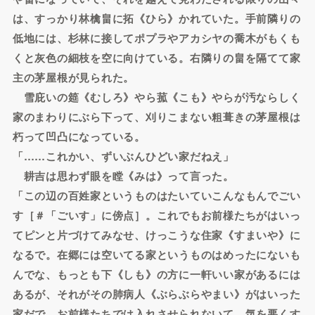
は、すっかり林檎畠に拓《ひら》かれていた。手前隣りの
低地には、杉林に接してポプラやアカシヤの喬木がもくも
くと灰色の細枝を空に向けている。右隣りの畠を隔てて家
主の茅屋根が見られた。
雪庇いの筵《むしろ》やら菰《こも》やらが汚ならしく
家のまわりにぶら下って、刈りこまない粗葺きの茅屋根は
朽って凹凸になっている。
「……これかい、ずいぶんひどい家だねえ」
耕吉は思わず眼を瞠《みは》って言った。
「この辺の百姓家というものはたいていこんなもんでごい
す［＃「ごいす」に傍点］。これでもお前様たちがはいっ
てピンと片づけてみなせ、けっこうな住家《すまいや》に
なるで。在郷には空いてる家というものはめったにないも
んでな、もっとも下《しも》の方に一軒いい家があるには
あるが、それがその肺病人《ぶらぶらやまい》がはいった
家だで、お前様たちでは入れさせられないて、気を悪くす