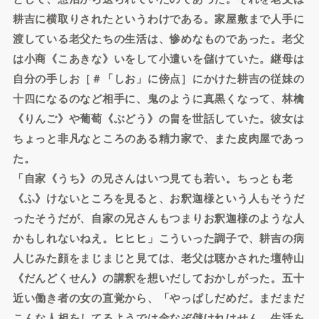
耕吉に横取りされたというわけである。家屋敷まで人手に
渡している老父たちの生活は、惨めなものであった。老父
は小商《こあきな》いをして小遣いを儲けていた。継母は
自分の手しお［＃「しお」に傍点］にかけた耕吉の従妹の
十四になるのなど相手に、鬼のように真黒くなって、林檎
《りんご》や葡萄《ぶどう》の畠を世話していた。彼女は
ちょっと非凡なところのある精力家で、また皮肉屋であっ
た。
「自家《うち》の兄さんはいつ見ても若い。ちっとも老
《ふ》けないところを見ると、お釈迦様という人もそうだ
ったそうだが、自家の兄さんもつまりお釈迦様のような人
かもしれないねえ。ヒヒヒ」こういった調子で、耕吉の病
人じみた顔をまじまじと見ては、老父は聴かされた壇特山
《だんどくせん》の講釈を想いだしておかしがった。五十
近い働き者の女の直覚から、「やっぱしだめだ。まだまだ
こんな人相をしてるようでは金なぞ儲けれはせん。生活を