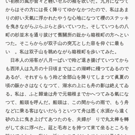
い初秋の風が習々と輕いセルの袖を吹いた。九月になつて
からはその方には長く降りてゆかなかつたので、私はあま
りの好い天氣に浮かれたやうな心地になつて櫻のステッキ
を曳きながらぶらぶらと歩いていつた。そしていつもの八
町の杉並木を通り拔けて舊關所の趾から箱根町の方へとい
つた。そこらからが双子山の突兀とした容を仰ぐに最も
いゝ。私は双子山を眺めながら箱根町を歩いてみた。
日本人の浴客が八月一ぱいで殆ど退き揚げていつてから
も西洋人は九月の十日頃まではこの湖畔に殘つてゐるので
あるが、それすらもう殆ど全部山を降りてしまつて眞夏の
頃の賑かさはなくなつて、湖水の上にも舟の影は絶えてゐ
る。私は、ふと歸途は舟で元箱根までかへつてみる氣にな
つて、船頭を呼んだ。船頭は、この間からの雨で、もう舟
などに乘る客はないだらうといつて舟は悉く水涯から遠く
砂の上に曳き上げてあつたのを、夫婦がゝりで丸太棒を轉
がして水に浮べた。莚と毛布とを持つて來て坐るところを