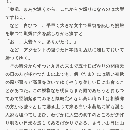
て、
「奧樣、まあお遲くから。これからお歸りになるのは大變
ですねえ。」
などゝ言ひつゝ、手早く大きな文字で屋號を記した提燈
を取つて蝋燭に火を點しながら渡すと、
「おゝ、大變々々。ありがたう。」
などゝアクセントの違つた日本語を店頭に殘しておいて
歸つてゆく。
その時分からずつと九月の末まで五十日ばかりの間雨天
の日の方が多かつた山の上でも、偶《たま》には清い初秋
の風が習々と高原を吹いてゆくやうな美しい日に出會ふこ
とがあつた。この模樣なら明日もまた雨であらうとおもつ
てゐて翌朝起きてみると陰晴定めない高い山の上は相模灘
の方から朦々として湧き上つて來る白い水蒸氣に峯も溪も
人家も埋つてしまひ、わづかに大空の眞中のところが少許
り明るい日光を洩してゐるばかりである。さういふ日は山