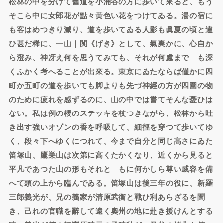
松林の中を分けて舊道を小涌谷の方に歩いて來ると、もう
そこら中に女郎花が點々黄色い花をつけてゐる。湯の宿に
も客はめつきり減り、道を歩いてゐる人影も眞夏の頃と違
ひ甚だ稀に、一山｜闃《げき》として、氣爽かに、心自か
ら澄み、神冴え何を思うてみても、それが何處までゞも深
くふかく考へることが出來る。東京にゐたならば僅かに四
町か五町の道を歩いても脚よりも先づ神經の方が四圍の物
のために疲れを感ずるのに、山の中では嘗てそんな憂ひは
ない。私は例の櫻のステッキを杖つきながら、松林から吐
き出す強いオゾンの香を呼吸して、細徑を穿つて歩いてゆ
く、段々下へゆくにつれて、今まで自分と同じ高さにゐた
笛塚山、鷹巣山は次第に高くたかくなり、近くから見ると
平凡であつた山の形もそれとゝもに何かしら尊い威容を備
へて頭の上から臨んでゐる。笛塚山は後三年の役に、新羅
三郎義光が、兄の義家が清原武衡と戰ひ利あらざるを聞
き、己れの官職を辭して遠く奧州の地に赴き援けんとする