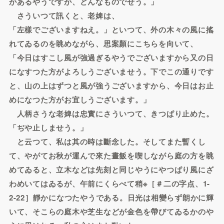
があるやうですが、どんなものでせう。」
さういつて訊くと、老婢は、
「左樣でございますねえ。」といつて、外の木々の風に搖
れてゐるのを眺めながら、思案顏にこちらを向いて、
「今日はすこし風が強過ぎるやうでございますから又の日
になすつた方がよろしうございませう。下でこの通りです
と、山の上はずつと風が強うございますから、今日はお止
めになつた方がお宜しうございます。」
人柄さうな老婢は忠實にさういつて、きつぱり止めた。
「ぢや止しませう。」
と云つて、私は其の時は斷念した。そしてまた暫くし
て、やがてお秋が運んで來た晝飯を喫しながら庭の方を眺
めてゐると、立木などは先刻と同じやうにやつぱり風にざ
わめいてはゐるが、午前にくらべて稍※［＃二の字点、1-
2-22］靜かになつたやうである。日光は相變らず朗かに輝
いて、そこらの庭木や芝生などが金色を帶びてゐるかのや