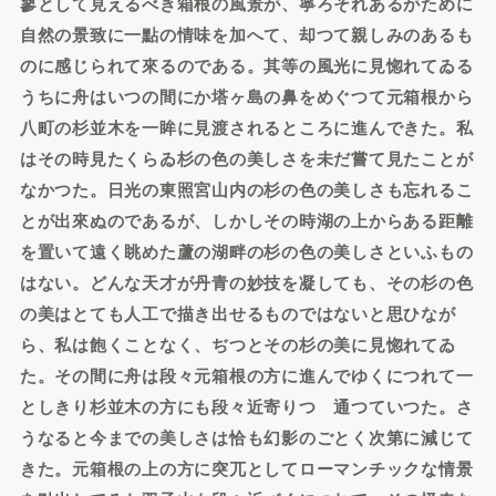
蓼として見えるべき箱根の風景が、寧ろそれあるがために
自然の景致に一點の情味を加へて、却つて親しみのあるも
のに感じられて來るのである。其等の風光に見惚れてゐる
うちに舟はいつの間にか塔ヶ島の鼻をめぐつて元箱根から
八町の杉並木を一眸に見渡されるところに進んできた。私
はその時見たくらゐ杉の色の美しさを未だ嘗て見たことが
なかつた。日光の東照宮山内の杉の色の美しさも忘れるこ
とが出來ぬのであるが、しかしその時湖の上からある距離
を置いて遠く眺めた蘆の湖畔の杉の色の美しさといふもの
はない。どんな天才が丹青の妙技を凝しても、その杉の色
の美はとても人工で描き出せるものではないと思ひなが
ら、私は飽くことなく、ぢつとその杉の美に見惚れてゐ
た。その間に舟は段々元箱根の方に進んでゆくにつれて一
としきり杉並木の方にも段々近寄りつゝ通つていつた。さ
うなると今までの美しさは恰も幻影のごとく次第に減じて
きた。元箱根の上の方に突兀としてローマンチックな情景