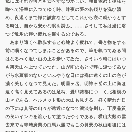
私にはそれが何とも云へずなつかしい。朝目覺めて楊枝を
啣へて浴室に入つてゆく時、昨夜の夢の名殘りを洗ひ清
め、夜遲くまで靜に讀書などしてこれから寢に就かうとす
る時は、自から安かな眠を誘ふ。……さうして私は湯に浴
つて散歩の輕い疲れを醫するのである。
あまり遠くへ散歩すると心地よく疲れて、書き物をする
前に眠くなつてしまふことがあるので、筆を執つてゐる間
はなるべく近い山の上を歩いてゐた。さういう時にはいつ
も辨天山へ上つていつた。山が雨のあとで靜に濕つてゐな
がら水蒸氣のないといふやうな日には殊に遠くの山の色が
濃く美しくなつて見えた。明星ヶ岳、明神ヶ岳の上に尚ほ
遠く高く見えてゐるのは足柄、愛甲諸郡につゞく北相模の
山々である。ヘルメット形の大山も見える。好く晴れた日
の下には其等の山々が遠近になつて濃淡を劃し、丁度品質
の良いインキを溶かして塗つたやうである。横山大觀の雲
去來でも寺崎廣業の白馬八題でもこの眞景の秋山雨後には