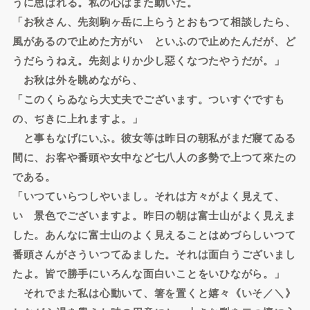
うに思はれる。私の心はまた動いた。
「お秋さん、先刻駒ヶ岳に上らうとおもつて相談したら、
風があるので止めた方がいゝといふので止めたんだが、ど
うだらうねえ。先刻よりか少し惡くなつたやうだが。」
お秋は外を眺めながら、
「このくらゐなら大丈夫でございます。ついすぐですも
の、ぢきに上れますよ。」
と事もなげにいふ。彼女等は昨日の朝私がまだ寢てゐる
間に、お客や番頭や女中など七八人の多勢で上つて來たの
である。
「いつていらつしやいまし。それは方々がよく見えて、
いゝ景色でございますよ。昨日の朝は富士山がよく見えま
した。あんなに富士山のよく見えることはめづらしいつて
番頭さんがさういつてゐました。それは面白うございまし
たよ。皆で勝手にいろんな面白いことをいひながら。」
それでまた私は心動いて、箸を置くと嬉々《いそ／＼》