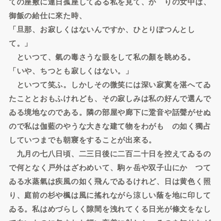
ての座敷に連日孤座してゐる私を見て、かゝりの女中は、
御飯の給仕に來た時、
「旦那、お寂しくはないんですか、ひとりぽつんとし
て。」
といつて、氣の毒さうな眼をして私の顏を眺める。
「いや、ちつとも寂しくはない。」
といつて笑ふ。しかしその微笑には深い寂寞を湛へてゐ
たこととおもふけれども、その寂しみは私の好んで選んで
ゐる境地なのである。隣の部屋や廊下に跫音や話聲がせぬ
ので私は伽藍のやうな大きな建て物をわがもゝの如く獨占
していつまでも朝寢をすることが出來る。
九月の七八日頃、二三日後に二百二十日を控えてゐるの
で何となく戸外はざわめいて、駒ヶ岳や双子山にかゝつて
ゐる水蒸氣は疾風の如く飛んでゐるけれど、日は黄色く照
り、庭前の杉や楓は風に搖れながら涼しい蔭を地に印して
ゐる。私はめづらしく隙間を洩れてくる日光が條文をなし