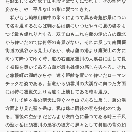
を點出してゐた双子山も段々近づくにつれて、その怪奇な
姿から、やゝ平凡な山の形に變つてきた。
私がもし箱根山彙中の峯々によつて異る奇趣妙景につい
て名を選するならば駒ヶ岳は前にいつたやうに夏の姿をも
つて最も優れりとする。双子山もこれを蘆の湯の方の西北
から仰いだのでは何等の奇景がない。それに反して南面舊
街道の溪谷から見上げるか、或は蘆の湯より鷹巣山の方に
向つて降つてゆく時、道の右側須雲川の大溪谷に面して長
く裾根を曳いてゐる方面が最も雄偉の感じを與へる。それ
と箱根町の湖畔からやゝ遠く距離を置いて仰いだローマン
チックな姿である。新道から須雲川の大溪谷に向つた方面
には特に雲嵐矢よりも速く上騰してゐる時を選ぶ。
そして駒ヶ岳の晴天に仰ぐべき山であるに反し、蘆の湯
方面より見た聖ヶ岳は、私は殊に雨後の景を好むのであ
る。雨後の空がまだどんより灰白色に曇つてゐる時三千尺
の聖ヶ岳は須雲川の溪谷の彼方に屏々として眞鯉の背の如