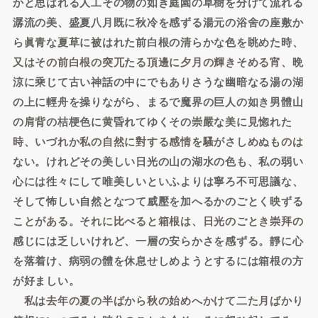
かと思はれる人工その物の如き庭園の草樹を分けて流れる
潺流の美、盛夏八月既に秋冷を感ずる湯元の浴舍の座敷か
ら眞青な夏草に被はれた前白根の清らかな色を眺めた時、
又はその前白根の突兀たる頂邊に夕月の輝きそめる宵、晩
涼に乘じて古い神話の中にでもありさうな幽暗なる湯の湖
の上に輕舟を操りながら、まるで魔界の巨人の如き男體山
の肩背の桔梗色に黄昏れてゆくその崇嚴な美に見惚れた
時、いづれか私の自然に對する感情を騷がさしめぬものは
ない。けれどその美しい日光の山の湖水の色も、私の弱い
心には徃々にして唯美しいといふよりは寧ろ不可思議な、
そして怖しい自然となつて威壓を加へるかのごとく映ずる
ことがある。それに比べると箱根は、日光のごとき崇拜の
感じには乏しいけれど、一層の安らかさを感ずる。靜に心
を落着け、病弱の體を休息せしめようとするには箱根の方
が好ましい。
私は去年の夏の半ばから秋の始めへかけて二た月ばかり