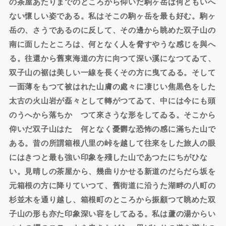
の茶屋あたりまでのところから仰いだ駒ヶ岳は何ともいへ
ない懷しい姿である。私はそこの駒ヶ岳を最も好む。駒ヶ
岳の、さうであるのに反して、その邊から眺めた双子山の
南に面したところは、何となく人を脅すやうな感じを與へ
る。往還から舊東海道の方に向つて深い溪になつてゐて、
双子山の裾は美しい一線を長くその方に曳てゐる。そして
一面薄をもつて被はれた山膚の處々に凄じい焦黒色をした
太古の火山岩が磊々として轉がつてゐて、中には今にも頭
のうへから落ちかゝつて來さうな形をしてゐる。そこから
仰いだ双子山はたゞ何となく憂欝な恐怖の感に滿ちた山で
ある。昔の所謂箱根八里の峠を越して往來をした旅人の眼
にはきつと最も強い印象を殘した山であつたにちがひな
い。見晴しの茶屋から、幾曲りかせる新道のだらだら坂を
元箱根の方に降りていつて、舊街道に沿うた湖畔の八町の
杉並木を通り越し、箱根町のところから振顧つて眺めた双
子山の形も亦た印象深い容をしてゐる。私は蘆の湯からい