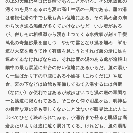
の上の天氣は今日は好晴であることが分る。その水蒸氣の
湧くのを見てゐるのも夏の高山生活の一興である。蘆の湯
は箱根七湯の中でも最も高い位地にある。その爲め蘆の湖
から吹き送る濕氣が多くていけないなどゝいふ者がある
が、併しその相模灘から湧き上つてくる水煮氣が刻々千變
萬化の奇趣妙景を盡しつゝやがて雲となり溪を埋め、峯を
這ひ大空を蔽うてゆく有樣を見ようとすれば蘆の湯に足を
逗めてゐなければならぬ。それは蘆の湯のある處が箱根山
彙中の最も展望に都合の好い位地にあるからだ。蘆の湯か
ら一里ばかり下の中腹にある小涌谷《こわくだに》や底
倉、宮の下などは旅館も完備してゐて入湯するには何斯
《なにか》が便利ではあるが散歩はいつも溪の底の單調な
一と筋道に限られてゐる。そこから仰ぐ明星ヶ岳、明神岳
の眞青な夏の姿も美しくないことはないが眼界は上の方に
比べてひどく狹められてゐる。小涌谷まで登ると眺望は底
倉あたりよりは遙に遠く展けてくる。けれども、蘆の湯附