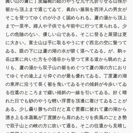
圓い山の膚に丁度編靴の紐のやうな九十九折りせる山徑が
裾から頂上まで通じてゐて、眞白い服裝を西洋人の男女が
そこを登つてゆくのが小さく認められる。蘆の湯から頂上
まで一里半。婦人や子供でも午前中に行つて來られる。少
しの危險のない、優しい山である。そこに登ると展望は更
に大きい。富士山は手に取るやうにすぐ西北の空に聳つて
ゐる。眼の下には蘆の湖の水が碧く湛へてゐる。が、駒ヶ
岳は東に向いた方を小涌谷から登つて來る道から眺めたよ
りも、蘆の湯から双子山の裾をめぐつて蘆の湖の方におり
てゆくその途上より仰ぐのが最も優れてゐる。丁度蘆の湖
の東岸に沿うて長く裾を曳いてゐるその傾斜が今歩いてゐ
る往還のところまで緩い傾斜の一線を引いてゐる。好く晴
れた日でも紗のやうな輕い浮雲を頂邊に着けてゐることが
ある。少し曇り勝ちの日だと直ぐ雲霧に被れて蘆の湖から
湧き上る水蒸氣が丁度腰から肩のあたりを疾風のごとき勢
で双子山との峽の方に吹いて通る。そこの往還から見晴し