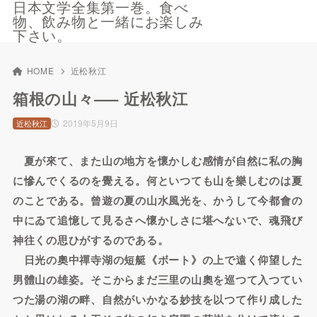
日本文学全集第一巻。食べ
物、飲み物と一緒にお楽しみ
下さい。
HOME
近松秋江
箱根の山々—– 近松秋江
2019年5月9日
近松秋江
夏が來て、また山の地方を懷かしむ感情が自然に私の胸
に慘んでくるのを覺える。何といつても山を樂しむのは夏
のことである。曾遊の夏の山水風光を、かうして今都會の
中にゐて追憶して見るさへ懷かしさに堪へないで、魂飛び
神往くの思ひがするのである。
日光の奧中禪寺湖の短艇《ボート》の上で遠く仰望した
男體山の雄姿。そこからまだ三里の山奧を巡つて入つてい
つた湯の湖の畔、自然がいかなる妙技を以つて作り成した