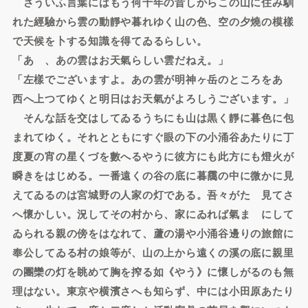
さういふ言葉にはもう何十年の昔しからこの山に住み馴
れた經驗から雲の動靜や暮れゆく山の色、空の夕燒の模樣
で天候を卜する知識を得てゐるらしい。
「あゝ、あの雲はお天氣らしい雲だねえ。」
「左樣でございますよ。あの雲が明神ヶ岳のところをあゝ
西へ上つてゆくと明日はお天氣がよろしうございます。」
そんな話を交はしてゐるうちにも山は黒く靜に暮色に包
まれてゆく。それとともにすぐ眼の下の小涌谷あたりに丁
度夏の宵の星くづを數へるやうに彼方にも此方にも燈火が
瞬きをはじめる。一番遠くの谷の底に暮靄の中に微かに見
えてゐるのは宮城野の人家の灯である。吾々がたゞ見てさ
へ懷かしい。況してその村から、家にゐれば氣まゝにして
ゐられる親の傍をはなれて、蘆の湯や小涌谷邊りの旅館に
奉公してゐる村の娘等が、山の上から遠くの溪の底に親里
の團欒の灯を眺めて胸を搾る如《やう》に懷しがるのも無
理はない。東京や横濱さへも知らず、中には小田原あたり