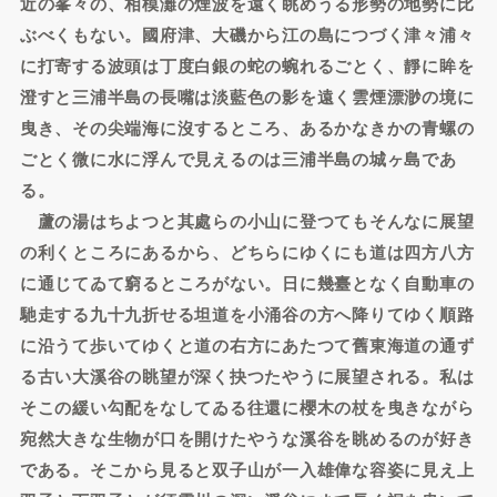
近の峯々の、相模灘の煙波を遠く眺めうる形勢の地勢に比
ぶべくもない。國府津、大磯から江の島につづく津々浦々
に打寄する波頭は丁度白銀の蛇の蜿れるごとく、靜に眸を
澄すと三浦半島の長嘴は淡藍色の影を遠く雲煙漂渺の境に
曳き、その尖端海に沒するところ、あるかなきかの青螺の
ごとく微に水に浮んで見えるのは三浦半島の城ヶ島であ
る。
蘆の湯はちよつと其處らの小山に登つてもそんなに展望
の利くところにあるから、どちらにゆくにも道は四方八方
に通じてゐて窮るところがない。日に幾臺となく自動車の
馳走する九十九折せる坦道を小涌谷の方へ降りてゆく順路
に沿うて歩いてゆくと道の右方にあたつて舊東海道の通ず
る古い大溪谷の眺望が深く抉つたやうに展望される。私は
そこの緩い勾配をなしてゐる往還に櫻木の杖を曳きながら
宛然大きな生物が口を開けたやうな溪谷を眺めるのが好き
である。そこから見ると双子山が一入雄偉な容姿に見え上