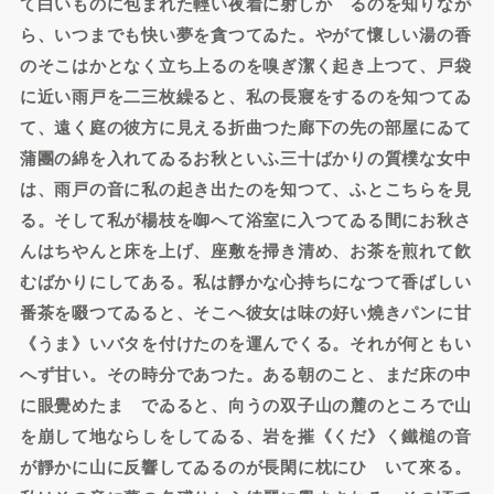
て白いものに包まれた輕い夜着に射しかゝるのを知りなが
ら、いつまでも快い夢を貪つてゐた。やがて懷しい湯の香
のそこはかとなく立ち上るのを嗅ぎ潔く起き上つて、戸袋
に近い雨戸を二三枚繰ると、私の長寢をするのを知つてゐ
て、遠く庭の彼方に見える折曲つた廊下の先の部屋にゐて
蒲團の綿を入れてゐるお秋といふ三十ばかりの質樸な女中
は、雨戸の音に私の起き出たのを知つて、ふとこちらを見
る。そして私が楊枝を啣へて浴室に入つてゐる間にお秋さ
んはちやんと床を上げ、座敷を掃き清め、お茶を煎れて飮
むばかりにしてある。私は靜かな心持ちになつて香ばしい
番茶を啜つてゐると、そこへ彼女は味の好い燒きパンに甘
《うま》いバタを付けたのを運んでくる。それが何ともい
へず甘い。その時分であつた。ある朝のこと、まだ床の中
に眼覺めたまゝでゐると、向うの双子山の麓のところで山
を崩して地ならしをしてゐる、岩を摧《くだ》く鐵槌の音
が靜かに山に反響してゐるのが長閑に枕にひゞいて來る。