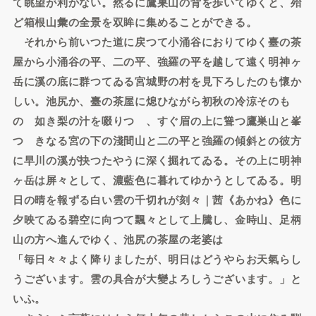
て眺望が利かない。然るに鷹巣山の背を歩いてゆくと、殆
ど箱根山彙の全景を双眸に集めることができる。
それから前いつた道に戻つて小涌谷におりてゆく臺の茶
屋から小涌谷の平、二の平、強羅の平を越して遠く明神ヶ
岳に溪の底に群つてゐる宮城野の村を見下ろしたのも懷か
しい。池尻か、臺の茶屋に熄ひながら初秋の冷涼そのも
のゝ如き梨の汁を啜りつゝ、すぐ眉の上に聳つ鷹巣山と峯
つゞきなる宮の下の淺間山と二の平と強羅の傾斜との彼方
に早川の溪が抉つたやうに深く掘れてゐる。その上に明神
ヶ岳は屏々として、濃藍色に暮れてゆかうとしてゐる。明
日の晴を報ずる白い雲の千切れが刻々｜茜《あかね》色に
夕映てゐる碧空に向つて飄々として上騰し、金時山、足柄
山の方へ進んでゆく、池尻の茶屋の老婆は
「毎日々々よく降りましたが、明日はどうやらお天氣らし
うございます。雲の具合が大變よろしうございます。」と
いふ。