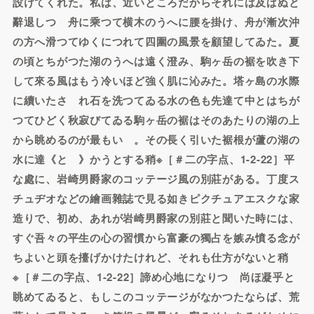
設けてくれた。私は、近いところだからそれには及ばぬと
辭退しつゝ舟に乘つて横木のうへに腰を掛け、舟が漸次沖
の方へ滑つてゆくにつれて四圍の風景を顧望してゐた。夏
の頃とちがつた湖のうへは遠く澄み、駒ヶ岳の裾を吹き下
して來る風はもう冷いほど強く肌に沁みた。塔ヶ島の水際
に續いたさゞれ石を洗つてゐる水の色も先達て中とはちが
つてひどく秋寂びてゐる駒ヶ岳の裾はそのあたりの湖の上
から眺めるのが最もいゝ。その長く引いた裾根が蘆の湖の
水に達《とゞ》かうとする稍※［＃二の字点、1-2-22］平
な處に、岩崎男爵家のコッテージ風の別莊がある。丁度ス
チュヂオなどの繪画雜誌で見る如きピクチュアエスクな家
造りで、初め、あれが岩崎男爵家の別莊と聞いた時には、
すぐ吾々の平生の心の習慣から富豪の獨占を嫉み憤る念が
ちよいと頭を擡げかけたけれど、それも仕方がないと稍
※［＃二の字点、1-2-22］諦め心地になりつゝ尚ほ凝乎と
眺めてゐると、もしこのコッテージがなかつたならば、荒