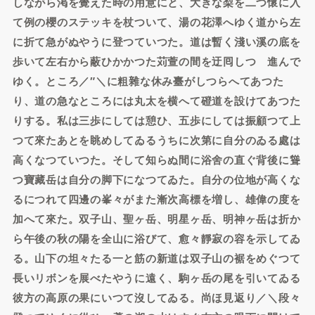
しながら渇を覺えた時の用意にと、大きな梨を二つ懷に入
て例の櫻のステッキを杖ついて、湯の花澤へゆく道から左
に折て急がぬやうに登つていつた。道は暫く淺い溪の底を
歩いて左右から蔽ひかかつた苅萱の間を迂囘しつゝ進んで
ゆく。ところ／″＼に粗雜な休み臺がしつらへてあつた
り、道の急なところには丸太を横へて磴道を設けてあつた
りする。私は三歩にしては憩ひ、五歩にしては振顧つて上
つて來たあとを眺めしてゐるうちに次第に自分のゐる處は
高くなつていつた。そして知らぬ間に浴舍の直ぐ背後に聳
つ寶藏岳は自分の脚下になつてゐた。自分の位地が高くな
るにつれて四邊の峯々がまた漸次高標を増し、雄偉の度を
加へて來た。双子山、聖ヶ岳、明星ヶ岳、明神ヶ岳は折か
ら午後の秋の陽を全山に浴びて、愈々靜寂の容を示してゐ
る。山下の坦々たる一と筋の新道は双子山の裾をめぐつて
長いリボンを展べたやうに遠く、駒ヶ岳の尾を引いてゐる
彼方の高原の果にいつて沒してゐる。尚ほ見返り／＼段々