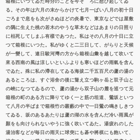
箱根にいつてゐた時分のことを今そゞろに想ひ起してゐ
る。その年は六月の末からかけて七月一ぱい八月の初十日
ごろまで息をも次がさぬほどの炎暑で、東京などでは屋敷
の隅に生えた桃の若木のやうな草木などはあまりの日照り
に枯死してしまふ有樣であつた。私はその八月の十日に立
つて箱根にいつた。私がゆくと二三日して、がらりと天候
が一變して、連日駿河灣の方から箱根山彙を越して吹いて
來る西南の風は涼しいといふよりも寒いほどの雨氣を含ん
でゐた。殊に私の滯在してゐる海拔二千五百尺の蘆の湯の
あるところは、すぐ浴舍の後に聳え立つ駒ヶ岳と双子山と
の峽になつてゐるので、蘆の湯から双子山の麓を巡つて元
箱根の町のある方に降りてゆく一と筋の坦道、鶯坂といつ
て八月の半ばまで箱根竹の叢藪の中で一日鶯の鳴きしきつ
てゐる、坂のあるあたりは蘆の湖の水を含んだ冷い雨風が
顏をも向けられないやうに強く吹いてゐた。湯疲れのした
湯治客などが毎日の雨天に球突にも碁や將棋にも飽いて、