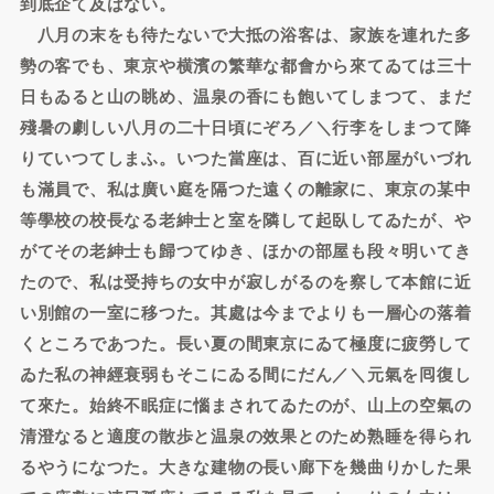
到底企て及ばない。
八月の末をも待たないで大抵の浴客は、家族を連れた多
勢の客でも、東京や横濱の繁華な都會から來てゐては三十
日もゐると山の眺め、温泉の香にも飽いてしまつて、まだ
殘暑の劇しい八月の二十日頃にぞろ／＼行李をしまつて降
りていつてしまふ。いつた當座は、百に近い部屋がいづれ
も滿員で、私は廣い庭を隔つた遠くの離家に、東京の某中
等學校の校長なる老紳士と室を隣して起臥してゐたが、や
がてその老紳士も歸つてゆき、ほかの部屋も段々明いてき
たので、私は受持ちの女中が寂しがるのを察して本館に近
い別館の一室に移つた。其處は今までよりも一層心の落着
くところであつた。長い夏の間東京にゐて極度に疲勞して
ゐた私の神經衰弱もそこにゐる間にだん／＼元氣を囘復し
て來た。始終不眠症に惱まされてゐたのが、山上の空氣の
清澄なると適度の散歩と温泉の效果とのため熟睡を得られ
るやうになつた。大きな建物の長い廊下を幾曲りかした果