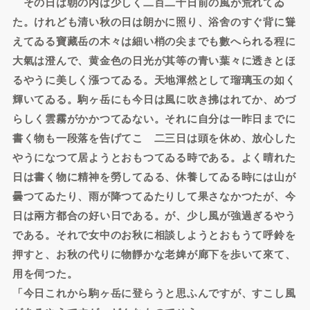
その日は朝の内は少しく二百二十日前の風が荒れてゐ
た。けれども清い秋の日は朗かに照り、浴舍のすぐ背に聳
えてゐる寶藏岳の木々は細い梢の尖までも數へられる程に
大氣は澄んで、黄金色の日光が其等の青い葉々に透きとほ
るやうに美しく漲つてゐる。天地渾然として瑠璃玉の如く
輝いてゐる。駒ヶ岳にも今日は風に吹き拂はれてか、めづ
らしく雲霧がかかつてゐない。それに自分は一昨日までに
書く物も一段落を告げてこゝ二三日は頭を休め、放心した
やうになつて居ようとおもつてゐる時である。よく晴れた
日は書く物に精神を勞してゐる、休養してゐる時には山が
曇つてゐたり、雨が降つてゐたりして果さなかつたが、今
日は兩方都合の好い日である。が、少し風が強過ぎるやう
である。それで女中のお秋に相談しようとおもうて呼鈴を
押すと、お秋の代りに物靜かな老婢が廊下を歩いて來て、
用を伺つた。
「今日これから駒ヶ岳に登らうと思ふんですが、すこし風