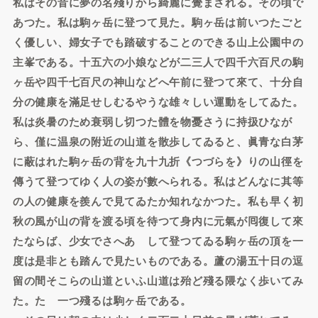
私はその音に夢の名殘りから綺麗に覺まされる。その頃で
あつた。私は駒ヶ岳に登つて見た。駒ヶ岳は前いつたごと
く優しい、婦女子でも踏破することのできる山上公園中の
主峯である。十五六の小娘などが二三人で四千六百尺の駒
ヶ岳や四千七百尺の神山などへ午前に登つて來て、十分自
分の健康を滿足せしむるやうな雄々しい運動をしてゐた。
私は炎暑のため衰弱し切つた體を物憂さうに持扱ひなが
ら、僅に温泉の附近の山道を散歩してゐると、眞青な白茅
に蔽はれた駒ヶ岳の背を九十九折《つづらを》りの山徑を
傳うて登つてゆく人の姿が數へられる。私はどんなに其等
の人の健康を羨んで見てゐたか知れなかつた。私も早く初
秋の風が山の背を渡る頃を待つて身内に元氣が囘復して來
たならば、少女でさへあゝして登つてゐる駒ヶ岳の頂を一
度は是非とも踏んで見たいものである。蘆の湯五十日の逗
留の間そこらの山道といふ山道は殆ど殘る隈なく歩いてみ
た。たゞ一つ殘るは駒ヶ岳である。