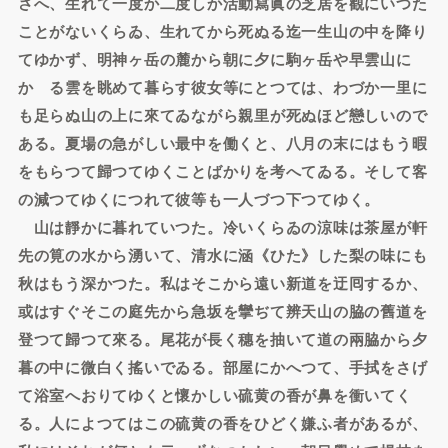
さへ、生れて一度か二度しか活動寫眞の芝居を觀にいつた
ことがないくらゐ、生れてから死ぬる迄一生山の中を降り
てゆかず、明神ヶ岳の麓から朝に夕に駒ヶ岳や早雲山に
かゝる雲を眺めて暮らす彼女等にとつては、わづか一里に
も足らぬ山の上に來てゐながら親里が死ぬほど戀しいので
ある。夏場の急がしい最中を働くと、八月の末にはもう暇
をもらつて歸つてゆくことばかりを考へてゐる。そして客
の減つてゆくにつれて彼等も一人づつ下つてゆく。
山は靜かに暮れていつた。冷いくらゐの涼味は茶屋が軒
先の筧の水から湧いて、清水に涵《ひた》した梨の味にも
秋はもう深かつた。私はそこから遠い新道を迂囘するか、
或はすぐそこの庭先から急坂を攣ぢて辨天山の脇の舊道を
登つて歸つて來る。尾花が長く穗を抽いて道の兩脇から夕
暮の中に微白く搖いでゐる。部屋にかへつて、手拭をさげ
て浴室へおりてゆくと懷かしい硫黄の香が鼻を衝いてく
る。人によつてはこの硫黄の香をひどく嫌ふ者があるが、