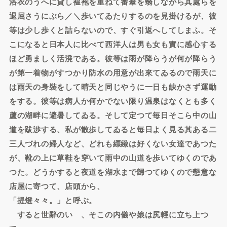
浴衣のうへに貸し褞袍を重ねて番傘を翳しながら其處らを
退屈さうにぶら／＼歩いてゐたりするのを見掛けるが、彼
等は少し歩くと詰らないので、すぐ引返へしてしまふ。そ
こになると日本人に比べて西洋人は男も女も實に感心する
ほど勇ましく活溌である。彼等は雨が降らうが何が降らう
が第一着物がすつかり防水の用意が出來てゐるので雨天に
は雨天の身裝をして晴天と同じやうに一日も缺かさず運動
をする。彼等は病人か何かでない限り温泉はなくとも多く
蘆の湖畔に避暑してゐる。そして定つて毎日そこら中の山
道を跋渉する、私が散歩してゐると毎日よく見る其ある二
三人づれの婦人など、どれも縹緻は好くない女達であつた
が、靴の上に草鞋を穿いて雨中の山道を歩いてゆくのであ
つた。どうかすると夜道を湖水まで歸つてゆくので懇意な
店屋に寄つて、店頭から、
「提燈々々。」と呼ぶ。
すると世辭のいゝ、そこの内儀や娘は尻輕に立ち上つ