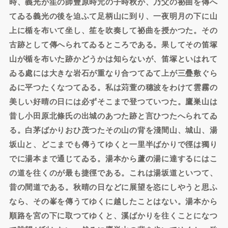
時、義光が笙の師豐原時元の子時秋が、乃父の祕曲を傳へ
てゐる義光の後を迫ふて足柄山に到り、一夜明月の下に山
上に楯を布いて坐し、笙を吹奏して祕曲を授かつた。その
古跡として傳へられてゐるところである。果してその笛塚
山が楯を布いた跡かどうかは知らないが、笛塚といはれて
ゐる處には大きな岩石が重なり合つてゐて上が三疊敷ぐら
ゐに平つたくなつてゐる。私は苅萱の穗波をわけて雲霧の
美しい好晴の日には必ずそこまで登つていつた。鷹巣山は
昔し小田原北條氏の出城のあつた跡と言ひつたへられてゐ
る。白茅ばかりおひ茂つたその山の背を淺間山、城山、湯
坂山と、どこまでも傳うてゆくと一里半ばかりで徑は獨り
でに湯本まで通じてゐる。湯本から蘆の湯に達するにはこ
の道を往くのが最も捷徑である。これは湯坂道といつて、
昔の間道である。秋晴の日などに展望を恣にしやうと思ふ
なら、その峯を傳うてゆくに越したことはない。湯本から
順路を宮の下に取つてゆくと、溪ばかりを往くことになつ