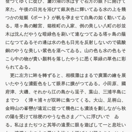
登つてゆくに從ひ、蘆の湖の水はすぐ右方の眼下に開けて
來た。午後の日光を浴びて銀灰色に輝いてゐる水の上を幾
つかの短艇《ボート》が帆を孕ませて白鳥の如く動いてゐ
る。塔ヶ島の離宮、箱根町の人家、例の美しい八町の杉並
木は沈んだやうな暗緑色を刷いて連なつてゐる塔ヶ島の蔭
になつてゐるその邊は水の色も日光を反射しないので硫酸
銅のやうな美しい紫色を湛へてゐる。山の色も水の色もそ
こら中の物が貴い顏料を落したやうに悉く翠緑の單色に彩
られてゐる。
更に左方に眸を轉ずると、相模灘はまるで廣重の繪を展
いたやうな濃藍色をして眼界に擴がつてゐる。小田原、國
府津、大磯、それから江の島から逗子、葉山、三浦半島に
までつゞく津々浦々が双眸に集つてくる。大山、足柄山、
金時山の峯巒が遠近に從つて幾色にも濃淡を劃しながら秋
の陽を受けて桔梗のやうな色さま／″＼に浮びいでゝゐ
る。私はまたぢつと其等の遠景に眼を遊ばして一と息吐い