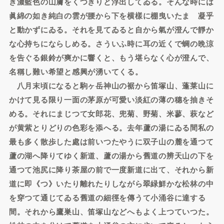
き濃藍色の山膚をくつきりと浮出してゐる。そんな時には
眞綿の如き純白の雲が腰から下を横樣に棚曳いたまゝ凝乎
と動かずにゐる。それを見てゐると自から氣が澄んで靜か
な心持ちにならしめる。さういふ時に耳の近くで蜩の晩涼
を告ぐる銀鈴が爽かに響くと、もう堪らなく心が澄んで、
名稱し難い希望と感興が湧いてくる。
八月末頃になると駒ヶ岳神山の裾から笛塚山、蓬莱山に
かけて見る限り一面の茅原が可愛い淡紅の薄の穗を抽きそ
める。それにまじつて女郎花、兜菊、野菊、米蓼、萩など
が黄紫とりどりの色彩を添へる。去年蘆の湯にゐる間私の
最も多く散歩した處は前いつたやうに双子山の麓を通つて
蘆の湖へ降りてゆく新道、蘆の湯から舊道の辨天山の下を
通つて池尻に降り茶屋の前で一度新道に出て、それから新
道に即《つ》いたり離れたりしながら翠緑鮮かな松林の中
を穿つて通じてゐる舊道の細徑を傳うて小涌谷に達する
間。それから鷹巣山、笛塚山などへもよく上つていつた。