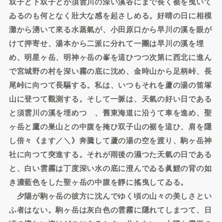
双子と下双子とが須雲川の深い溪谷にまで長く裾を曳いて
ゐるのも何となく壯大な感を起さしめる。好晴の日に相模
灘から湧いて來る水蒸氣が、小田原口から早川の溪を眼が
けて押寄せ、湯本から二派に分れて一團は早川の溪を埋
め、明星ヶ岳、明神ヶ岳の峯を這ひつつ次第に西北に進ん
で宮城野の村を深い霧の底に沈め、金時山から足柄峠、長
尾峠に向つて長驅する。私は、いつもそれを蘆の湯の笛塚
山に登つて觀測する。そして一脈は、天氣の好い日である
と須雲川の溪を埋めつゝ、舊東海道に沿うて車を進め、聖
ヶ岳と鷹の巣山との中腹を掩ひ双子山の裾を這ひ、肩を隱
し倍々《ます／＼》奔騰して蘆の湯の空を渡り、駒ヶ岳神
社に向つて突進する。それが雨後の濕つた天氣の日である
と、白い雲霧は丁度深い水の底に澄んでゐる眞鯉の背の如
き濃藍色をした聖ヶ岳の中腹を靜に搖曳してゐる。
夕陽が駒ヶ岳の彼方に沈んでゆく頃の山々の美しさとい
ふ者はない。駒ヶ岳は灰白色の雲霧に隱れてしまつて、日