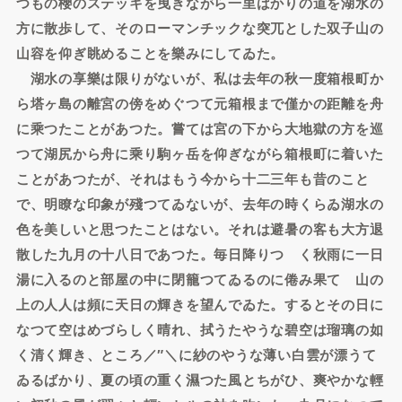
つもの櫻のステッキを曳きながら一里ばかりの道を湖水の
方に散歩して、そのローマンチックな突兀とした双子山の
山容を仰ぎ眺めることを樂みにしてゐた。
湖水の享樂は限りがないが、私は去年の秋一度箱根町か
ら塔ヶ島の離宮の傍をめぐつて元箱根まで僅かの距離を舟
に乘つたことがあつた。嘗ては宮の下から大地獄の方を巡
つて湖尻から舟に乘り駒ヶ岳を仰ぎながら箱根町に着いた
ことがあつたが、それはもう今から十二三年も昔のこと
で、明瞭な印象が殘つてゐないが、去年の時くらゐ湖水の
色を美しいと思つたことはない。それは避暑の客も大方退
散した九月の十八日であつた。毎日降りつゞく秋雨に一日
湯に入るのと部屋の中に閉籠つてゐるのに倦み果てゝ山の
上の人人は頻に天日の輝きを望んでゐた。するとその日に
なつて空はめづらしく晴れ、拭うたやうな碧空は瑠璃の如
く清く輝き、ところ／″＼に紗のやうな薄い白雲が漂うて
ゐるばかり、夏の頃の重く濕つた風とちがひ、爽やかな輕