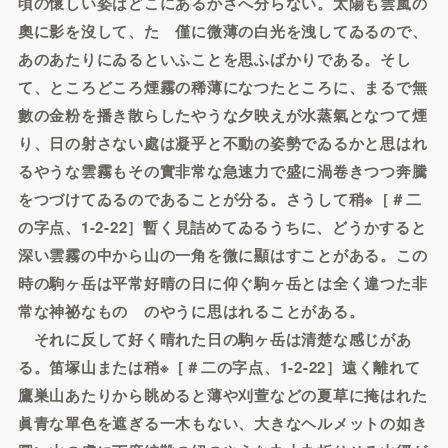
頃の懷しい姿はどこにあるかさへ分らない。太陽も雲嵐の
奧に影を沒して、たゞ僅に微薄の白光を洩してゐるので、
あのあたりにゐるといふことを思ふばかりである。そし
て、ところどころ煙霧の稀薄になつたところに、まるで無
數の金粉を播き散らしたやうな夕映えが水蒸氣となつて煙
り、日の射さない處は凝乎と不動の姿勢でゐるかと思はれ
るやうな雲霧もその實非常な急速力で盛に渦卷きつつ奔騰
をつづけてゐるのであることが分る。さうして稍※［＃二
の字点、1-2-22］暫く見詰めてゐるうちに、どうかすると
深い雲霧の中から山の一角を微に顯はすことがある。この
時の駒ヶ岳は平常好晴の日に仰ぐ駒ヶ岳とは全く違つた非
常な神祕なものゝのやうに思はれることがある。
それに反して好く晴れた日の駒ヶ岳は清楚な感じがあ
る。笛塚山または稍※［＃二の字点、1-2-22］遠く離れて
鷹巣山あたりから眺めると薄や刈萱などの夏草に掩はれた
眞青な單色を遮ぎる一木もない、大きなヘルメットの如き