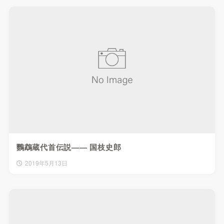
鸚鵡蔵代首伝説—— 国枝史郎
2019年5月13日