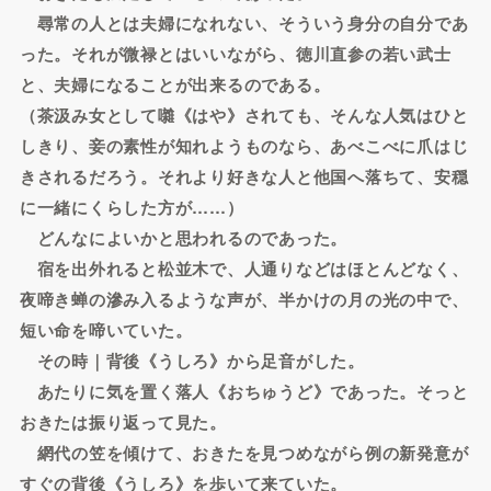
尋常の人とは夫婦になれない、そういう身分の自分であ
った。それが微禄とはいいながら、徳川直参の若い武士
と、夫婦になることが出来るのである。
（茶汲み女として囃《はや》されても、そんな人気はひと
しきり、妾の素性が知れようものなら、あべこべに爪はじ
きされるだろう。それより好きな人と他国へ落ちて、安穏
に一緒にくらした方が……）
どんなによいかと思われるのであった。
宿を出外れると松並木で、人通りなどはほとんどなく、
夜啼き蝉の滲み入るような声が、半かけの月の光の中で、
短い命を啼いていた。
その時｜背後《うしろ》から足音がした。
あたりに気を置く落人《おちゅうど》であった。そっと
おきたは振り返って見た。
網代の笠を傾けて、おきたを見つめながら例の新発意が
すぐの背後《うしろ》を歩いて来ていた。