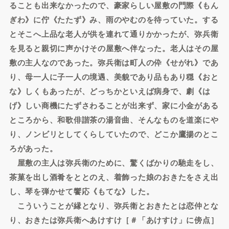
ることも出来なかったので、豪家らしい屋敷の門際《もん
ぎわ》に佇《たたず》み、雨のやむのを待っていた。する
とそこへ上品な老人が供を連れて通りかかったが、弥兵衛
を見ると親切に声かけその屋敷へ伴なった。老人はその屋
敷の主人なのであった。弥兵衛は町人の伜《せがれ》であ
り、母一人に子一人の境遇、美貌であり品もあり穏《おと
な》しくもあったが、どっちかといえば病身で、劇《は
げ》しい商機にたずさわることが出来ず、家に小金がある
ところから、和歌俳諧茶の湯音曲、そんなものを道楽にや
り、ノンビリとしてくらしていたので、どこか鷹揚のとこ
ろがあった。
屋敷の主人は弥兵衛のために、驚くばかりの馳走をし、
茶菓を出し酒肴をととのえ、着飾った娘のおきたをさえ出
し、琴を弾かせて饗応《もてな》した。
こういうことが縁となり、弥兵衛とおきたとは恋仲とな
り、おきたは弥兵衛へあけすけ［＃「あけすけ」に傍点］