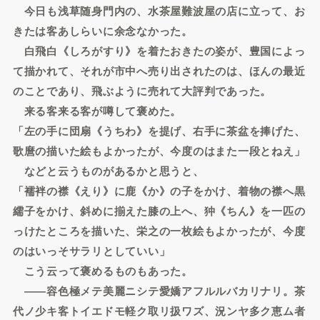
今日も浅草随身門内の、水茶屋難波屋の店に立って、お
きたは客あしらいに余念なかった。
白飛白《しろがすり》を着たおきたの姿が、豊国によっ
て描かれて、それが市中へ売り出されたのは、ほんの最近
のことであり、飛ぶように売れて大評判であった。
来る客来る客が噂して褒めた。
「左の手に団扇《うちわ》を提げ、右手に茶盆を捧げた、
歌麿の描いた絵もよかったが、今度のはまた一段とねえ」
などと云うものがあるかと思うと、
「襦袢の襟《えり》に鹿《か》の子をかけ、着物の襟へ黒
繻子をかけ、斜めに揃えた膝の上へ、狆《ちん》を一匹の
っけたところを描いた、栄之の一枚絵もよかったが、今度
のはいっそサラリとしていい」
こう云って褒めるものもあった。
――容色極メテ美麗ニシテ愛嬌アフルルバカリナリ。茶
代ノ少キ客トイエドモ軽ク取リ扱ワズ、況ンヤ多ク恵ム者