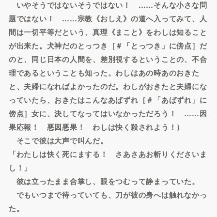
いやそうではないそうではない！ ……そんな小さな問
題ではない！ ……宗教《おしえ》の道へ入ってみて、人
間は一切平等だという、真理《まこと》をわしは知ること
が出来た。犬神だのとっつき［＃「とっつき」に傍点］だ
のと、同じ日本の人間を、差別視するということの、不合
理であるということも知った。わしはあの時あのおきた
と、夫婦になればよかったのだ。わしがおきたと夫婦にな
っていたら、おきたはこんなあばずれ［＃「あばずれ」に
傍点］女に、決してなってはいなかっただろう！ ……因
果応報！ 悪因悪果！ わしは快く殺されよう！）
そこで彼は大声で叫んだ。
「わたしは快く死にまする！ さあさあお斬りくださいま
し！」
彼は立ったまま合掌し、眼をつむって静まっていた。
でもいつまで待っていても、刀が彼の身へは触れなかっ
た。