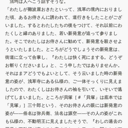
法均は人へこう話すそうな。
「わたしが難波屋おきたといって、浅草の境内におりまし
た頃、あるお侍さんに誘われて、道行きをしたことがござ
いました。するとわたしたちの後をつけて、それ以前にわ
たくしと縁のありました、若い新発意が追って参りまし
た。そこでわたしはお侍さんに勧めて、新発意を殺させよ
うといたしました。ところがどうでしょうその新発意は、
街道に立って合掌し、『わたしは快く死にまする。どうぞ
お斬りくださいまし』と、こう申したではありませんか。
それはまアどうでもよいとして、そう云いました時の新発
意の姿が、浅草寺にある仏様の、ご一体そっくりに見えま
したので、わたくしはお侍さんの袖を引いて、いそいで逃
げてしまいました。ところが貝塚［＃「貝塚」は底本では
「見塚」］三十郎という、そのお侍さんの眼には新発意の
姿が――俗名は弥兵衛、法名は源空――その人の姿がこれ
も仏様の、不動明王に見えましたそうで、『わしの過去の