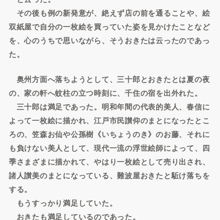
その後も例の新発意が、絶えず店の前を通ることや、絵
双紙屋で自分の一枚絵を買っていた姿を見かけたことなど
を、心のうちで思いながら、そうおきたは云ったのであっ
た。
奥州方面へ落ちようとして、三十郎とおきたとは夏の夜
の、家の軒へ蚊柱の立つ時刻に、千住の宿を出外れた。
三十郎は満足であった。明和年間の代表的美人、春信に
よって一枚絵に描かれ、江戸市民讃仰のまとになったとこ
ろの、笠森お仙や公孫樹《いちょうのき》のお藤、それに
も負けない美人として、現代一流の浮世絵師によって、四
季さまざまに描かれて、やはり一枚絵として売り出され、
諸人讃美のまとになっている、難波屋おきたと駈け落ちを
する。
もうすっかり満足していた。
おきたも満足しているのであった。