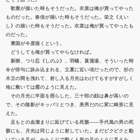
歌麿が描いた時もそうだった。衣裳は俺が買ってやった
ものだった。春信が描いた時もそうだった。栄之《えい
し》の描いた時もそうだった。衣裳は俺が買ってやったも
のだった。
豊国が今度描くという。
どうしても俺が買ってやらなければ。
新樹、つり忍《しのぶ》、羽蟻、菖蒲湯、そういった時
令が俳句に詠み込まれる、立夏に近い頃だったので、杉の
木立の間を洩れて、射し入る月光はわけてもすがすがしく
地に敷いては霜のように見えた。
その月光に半面を照らした、三十郎の顔は鼻が高いの
で、その陰影がキッパリとつき、美男だのに変に畸形に見
えた。
足もとの血溜まりに延びている死骸――手代風の男の死
骸にも、月光は同じように射していた。まだビクビクと動
いている足が、からくりで動く人形の足のように見えた。