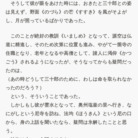
そうして彼が眼をあけた時には、おきたと三十郎との姿
は見えず、野面《のづら》の芒《すすき》を風がそよが
し、月が照っているばかりであった。
このことが絶好の教訓《いましめ》となって、源空は仏
道に精進し、そのため次第に位置も進み、やがて一箇寺の
住職となり、老年となるや高僧として、諸人に渇仰《かつ
ごう》されるようになったが、そうなってからも疑問だっ
たのは、
（あの時どうして三十郎のために、わしは命を取られなか
ったのだろう？）
という、そういうことであった。
しかしもし彼が雲水となって、奥州塩釜の里へ行き、な
にがしという尼寺を訪ね、法均《ほうきん》という尼の口
から、身の上話を聞いたなら、疑問は氷解したことと思
う。