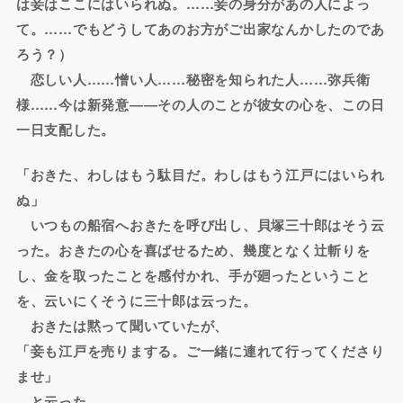
は妾はここにはいられぬ。……妾の身分があの人によっ
て。……でもどうしてあのお方がご出家なんかしたのであ
ろう？）
恋しい人……憎い人……秘密を知られた人……弥兵衛
様……今は新発意――その人のことが彼女の心を、この日
一日支配した。
「おきた、わしはもう駄目だ。わしはもう江戸にはいられ
ぬ」
いつもの船宿へおきたを呼び出し、貝塚三十郎はそう云
った。おきたの心を喜ばせるため、幾度となく辻斬りを
し、金を取ったことを感付かれ、手が廻ったということ
を、云いにくそうに三十郎は云った。
おきたは黙って聞いていたが、
「妾も江戸を売りまする。ご一緒に連れて行ってくださり
ませ」
と云った。