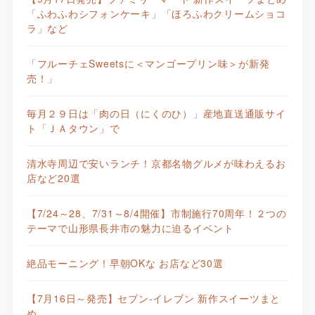
「ふわふわシフォンケーキ」「ほろふわクリームショコ
ラ」など
「フルーチェSweetsに＜マンゴープリン味＞が新発
売！」
毎月２９日は「肉の日（にくのひ）」産地直送通販サイ
ト「ＪＡタウン」で
清水寺周辺で安いランチ！京都名物グルメが味わえるお
店など20選
【7/24～28、7/31～8/4開催】市制施行70周年！２つの
テーマで山形県長井市の魅力に迫るイベント
絶品モーニング！早朝OKな お店など30選
【7月16日～発売】セブン-イレブン 新作スイーツまと
め