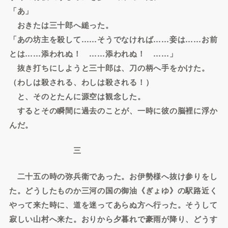
「あ」
おきたは三十郎へ縋った。
「あの坊主を殺して……そうでなければ……妾は……お前
とは……添われぬ！ ……添われぬ！ ……」
抜き打ちにしようと三十郎は、刀の柄へ手をかけた。
（わしは殺される、わしは殺される！）
と、そのとたんに源空は観念した。
するとその瞬間に過去のことが、一時に彼の脳裡に浮か
んだ。
三
二十五の時の弥兵衛であった。お伊勢様へ抜け参りをし
た。どうしたものか三河の国の御油《ぎょゆ》の駅路近く
やって来た時に、道を迷ってあらぬ方へ行った。そうして
寂しい山村へ来た。おりから夕暮れで豪雨が降り、どうす