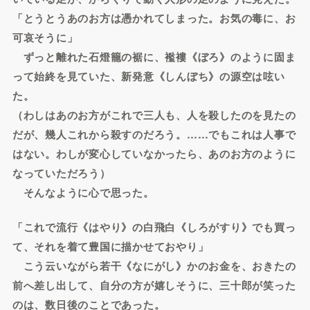
「とうとうあのお方は憑かれてしまった。お気の毒に、お
可哀そうに」
ずっと離れた石燈籠の裾に、襤褸《ぼろ》のように固ま
って始終を見ていた、新発意《しんぼち》の源空は呟い
た。
（わしはあのお方がこれで三人も、人を殺したのを見たの
だが、幾人これから殺すのだろう。……でもこれは人事で
はない。わしが変心していなかったら、あのお方のように
なっていただろう）
そんなように心で思った。
「これで流行《はやり》の白飛白《しろがすり》でも買っ
て、それを着て豊国に描かせておやり」
こう云いながら若干《なにがし》かのお金を、おきたの
前へ差し出して、自分の方が嬉しそうに、三十郎が笑った
のは、数日後のことであった。