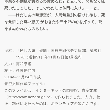
罪業を不動様が責めるわ責めるわ』と云って、間もなく狂
死いたしました。そこでわたしは仏門に入り」……と。
――けだしあの時源空が、人間無差別の悟りに徹し、死
を覚悟した尊い態度
がおきたや三十郎の心を打って、死
をまぬかれたものらしい。
底本：「怪しの館 短編」国枝史郎伝奇文庫28、講談社
1976（昭和51）年11月12日第1刷発行
入力：阿和泉拓
校正：多羅尾伴内
2004年11月24日作成
青空文庫作成ファイル：
このファイルは、インターネットの図書館、青空文庫
（http://www.aozora.gr.jp/）で作られました。入力、校
正、制作にあたったのは、ボランティアの皆さんです。