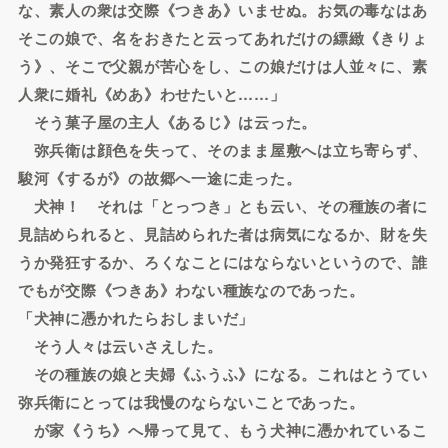
な、素人の衆は交際《つきあ》いませぬ。お気の毒なはあ
そこの娘で、名をおきたと云ってあれだけの縹緻《きりょ
う》、そこで父親が苦心をし、この娘だけは人並々に、素
人衆に婚礼《めあ》わせたいと……」
そう菓子屋の主人《あるじ》は云った。
弥兵衛は顔色を失って、そのまま屋敷へは立ち寄らず、
駿河《するが》の故郷へ一途に走った。
犬神！ それは「とっつき」とも云い、その種族の者に
見詰められると、見詰められた者は病気になるか、財を失
うか発狂するか、ろくなことにはならないというので、誰
でもが交際《つきあ》わない種族なのであった。
「犬神に憑かれたらおしまいだ」
そう人々は云いさえした。
その種族の娘と夫婦《ふうふ》になる。これはとうてい
弥兵衛にとっては我慢のならないことであった。
が家《うち》へ帰って見て、もう犬神に憑かれているこ