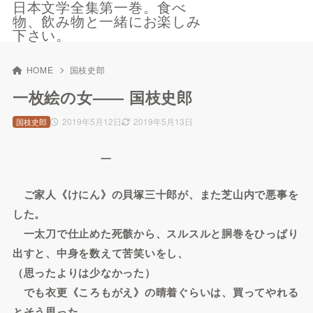
日本文学全集第一巻。食べ
物、飲み物と一緒にお楽しみ
下さい。
HOME
国枝史郎
一枚絵の女—— 国枝史郎
2019年5月12日
2019年5月13日
国枝史郎
一
ご家人《けにん》の貝塚三十郎が、また芝山内で悪事を
した。
一太刀で仕止めた死骸から、スルスルと胴巻をひっぱり
出すと、中身を数えて苦笑いをし、
（思ったよりは少なかった）
でも衣更《ころもがえ》の晴着ぐらいは、買ってやれる
とそう思った。