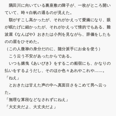
隅田川に向いている裏座敷の障子が、一枚がところ開い
ていて、時々白帆の通るのが見えた。
額がすこし高かったが、それがかえって愛嬌になり、眼
が眠たげに細かったが、それがかえって情的でもある、難
波屋《なんばや》おきたは小判を見ながら、辞儀をしたも
のの眉をひそめた。
（この人微禄の身分だのに、随分派手にお金を使う）
こう云う不安があったからである。
いつも媾曳《あいびき》をするこの船宿にも、かなりの
払いをするようだし、そのほか色々あれやこれや……。
「ねえ」
とおきたは甘えた声の中へ真面目さをこめて男へ云っ
た。
「無理な算段などなされずにねえ」
「大丈夫だよ、大丈夫だよ」