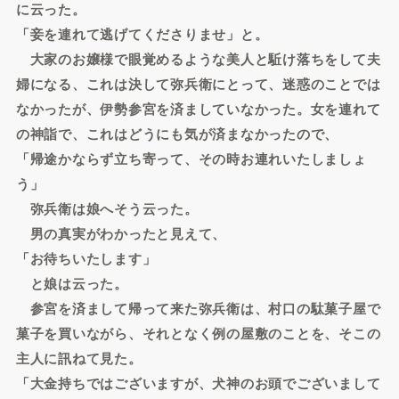
に云った。
「妾を連れて逃げてくださりませ」と。
大家のお嬢様で眼覚めるような美人と駈け落ちをして夫
婦になる、これは決して弥兵衛にとって、迷惑のことでは
なかったが、伊勢参宮を済ましていなかった。女を連れて
の神詣で、これはどうにも気が済まなかったので、
「帰途かならず立ち寄って、その時お連れいたしましょ
う」
弥兵衛は娘へそう云った。
男の真実がわかったと見えて、
「お待ちいたします」
と娘は云った。
参宮を済まして帰って来た弥兵衛は、村口の駄菓子屋で
菓子を買いながら、それとなく例の屋敷のことを、そこの
主人に訊ねて見た。
「大金持ちではございますが、犬神のお頭でございまして