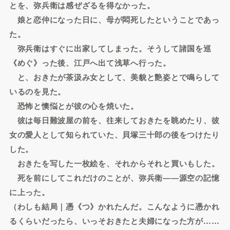
とを、弥兵衛は感ぜざるを得なかった。
娘と恋仲になった日に、母が悶死したということであっ
た。
弥兵衛はすぐに出家してしまった。そうして諸国を巡
《めぐ》った後、江戸へ出て浅草へ行った。
と、おきたが茶汲み女として、美貌と艶姿とで鳴らして
いるのを見た。
恐怖と懊悩とが彼の心を焼いた。
彼は毎日難波屋の前を、往来しておきたを眺めたり、彼
女の愛人として知られていた、貝塚三十郎の後をつけたり
した。
おきたを写した一枚絵を、それからそれと買いもした。
死を前にしてこれだけのことが、弥兵衛――源空の記憶
に上った。
（わしも結局｜憑《つ》かれたんだ。こんなように憑かれ
るくらいだったら、いっそおきたと夫婦になった方が……