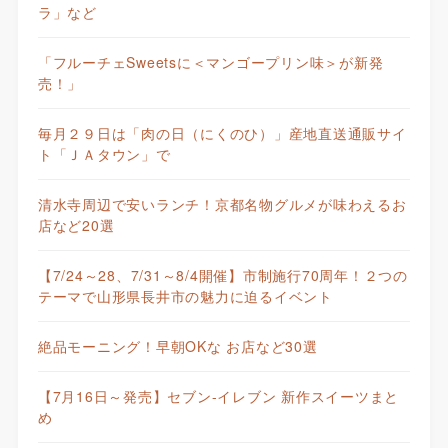
ラ」など
「フルーチェSweetsに＜マンゴープリン味＞が新発
売！」
毎月２９日は「肉の日（にくのひ）」産地直送通販サイ
ト「ＪＡタウン」で
清水寺周辺で安いランチ！京都名物グルメが味わえるお
店など20選
【7/24～28、7/31～8/4開催】市制施行70周年！２つの
テーマで山形県長井市の魅力に迫るイベント
絶品モーニング！早朝OKな お店など30選
【7月16日～発売】セブン-イレブン 新作スイーツまと
め