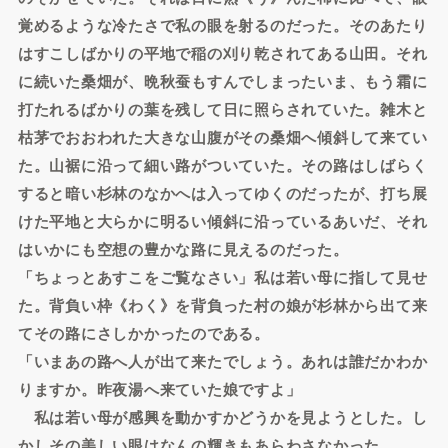
覚めるような冷たさで私の眼を射るのだった。そのあたり
はすこしばかりの平地で稲の刈り乾されてある山田。それ
に続いた桑畑が、晩秋蚕もすんでしまったいま、もう霜に
打たれるばかりの葉を残して日に照らされていた。雑木と
枯茅でおおわれた大きな山腹がその桑畑へ傾斜して来てい
た。山裾に沿って細い路がついていた。その路はしばらく
すると暗い杉林のなかへは入ってゆくのだったが、打ち展
けた平地と大らかに明るい傾斜に沿っているあいだ、それ
はいかにも空想の豊かな路に見えるのだった。
「ちょっとあすこをご覧なさい」私は若い母に指して見せ
た。背負い枠《わく》を背負った村の娘が杉林から出て来
てその路にさしかかったのである。
「いまあの路へ人が出て来たでしょう。あれは誰だかわか
りますか。昨夜湯へ来ていた娘ですよ」
私は若い母が感興を動かすかどうかを見ようとした。し
かしその美しい眼はなんの輝きもあらわさなかった。