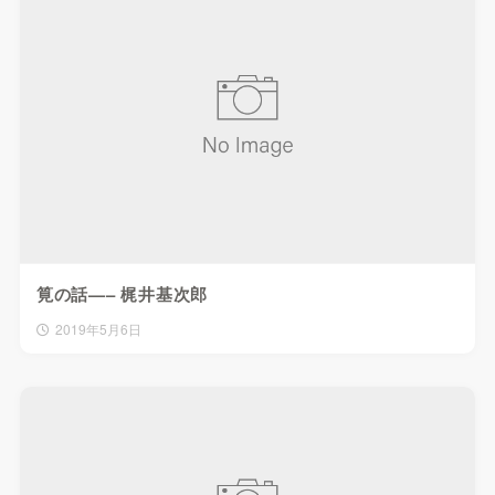
筧の話—– 梶井基次郎
2019年5月6日