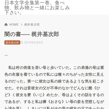
日本文学全集第一巻。食べ
物、飲み物と一緒にお楽しみ
下さい。
HOME
梶井基次郎
闇の書—– 梶井基次郎
2019年5月6日
梶井基次郎
一
私は村の街道を若い母と歩いていた。この弟達の母は紫
色の衣服を着ているので私には種々のちがった女性に見え
るのだった。第一に彼女は私の娘であるような気を起こさ
せた。それは昔彼女の父が不幸のなかでどんなに酷《ひ
ど》く彼女を窘《いじ》めたか、母はよくその話をするの
であるが、すると私は穉《おさな》い母の姿を空想しなが
ら涙を流し、しまいには私がその昔の彼女の父であったか