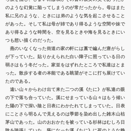
のような幻覚に陥ってしまうのが常だったから。母はまた
私に兄のような、ときには弟のような気を起こさせること
があった。そして私は母が姉であり得るような空間や妹で
あり得るような時間を、空を見るときや海を見るときにい
つも想い描くのだった。
燕のいなくなった街道の家の軒には藁で編んだ唐がらし
が下っていた。貼りかえられた白い障子に照っている日の
弱さはもう冬だった。家並をはずれたところで私達はとま
った。散歩する者の本能である眺望がそこに打ち展けてい
たのである。
遠い山々からわけ出て来た二つの溪《たに》が私達の眼
の下で落ち合っていた。溪にせまっている山々はもう傾い
た陽の下で深い陰と日表にわかたれてしまっていた。日表
にことさら明るんで見えるのは季節を染め出した雑木山枯
茅山であった。山のおおかたを被っている杉林はむしろ日
陰を誇張していた。蔭になった溪《たに》に死のような静