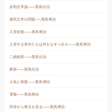
反戦文学論——黒島伝治
農民文学の問題—–黒島傳治
入営前後——黒島傳治
入営する青年たちは何をなすべきか——黒島傳治
二銭銅貨——黒島伝治
豚群——黒島伝治
土鼠と落盤——黒島傳治
電報——黒島傳治
田舎から東京を見る——黒島傳治