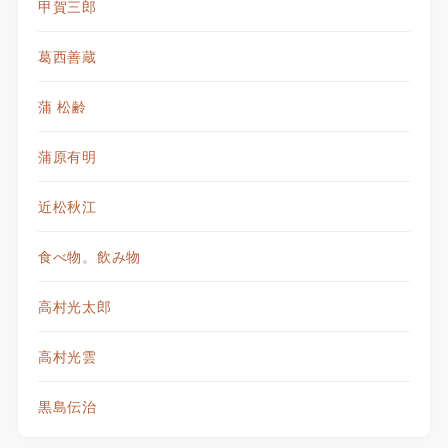
甲賀三郎
葛西善蔵
蒲 松齢
蒲原有明
近松秋江
食べ物。飲み物
高村光太郎
高村光雲
黒島伝治