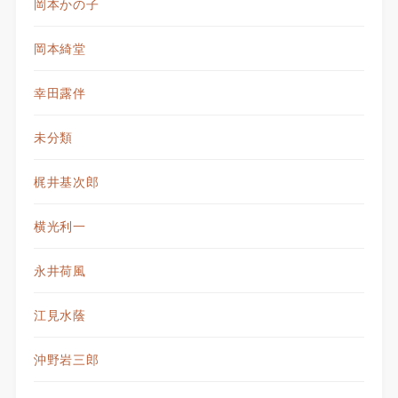
岡本かの子
岡本綺堂
幸田露伴
未分類
梶井基次郎
横光利一
永井荷風
江見水蔭
沖野岩三郎