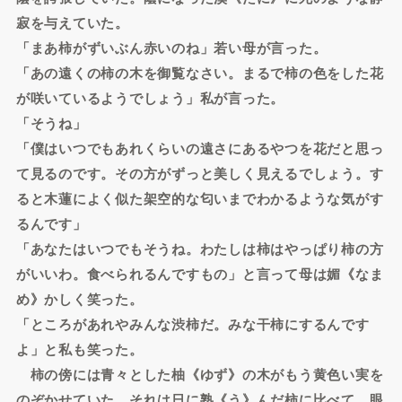
寂を与えていた。
「まあ柿がずいぶん赤いのね」若い母が言った。
「あの遠くの柿の木を御覧なさい。まるで柿の色をした花
が咲いているようでしょう」私が言った。
「そうね」
「僕はいつでもあれくらいの遠さにあるやつを花だと思っ
て見るのです。その方がずっと美しく見えるでしょう。す
ると木蓮によく似た架空的な匂いまでわかるような気がす
るんです」
「あなたはいつでもそうね。わたしは柿はやっぱり柿の方
がいいわ。食べられるんですもの」と言って母は媚《なま
め》かしく笑った。
「ところがあれやみんな渋柿だ。みな干柿にするんです
よ」と私も笑った。
柿の傍には青々とした柚《ゆず》の木がもう黄色い実を
のぞかせていた。それは日に熟《う》んだ柿に比べて、眼