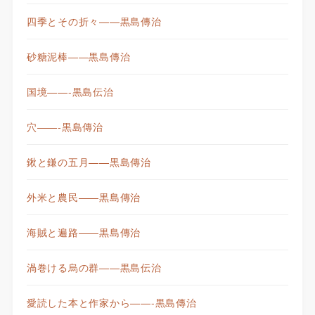
四季とその折々——黒島傳治
砂糖泥棒——黒島傳治
国境——-黒島伝治
穴——-黒島傳治
鍬と鎌の五月——黒島傳治
外米と農民——黒島傳治
海賊と遍路——黒島傳治
渦巻ける烏の群——黒島伝治
愛読した本と作家から——-黒島傳治