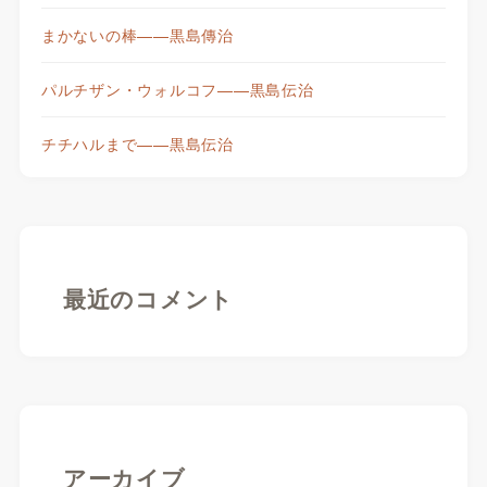
まかないの棒——黒島傳治
パルチザン・ウォルコフ——黒島伝治
チチハルまで——黒島伝治
最近のコメント
アーカイブ