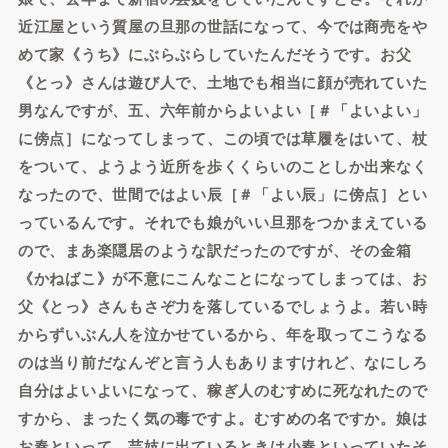
近江屋という質屋の旦那の世話になって、今では商売をや
めて家《うち》にぶらぶらしていたんだそうです。お父
《とっ》さんは遊び人で、土地でも相当に顔が売れていた
男なんですが、五、六年前からよいよい［＃「よいよい」
に傍点］になってしまって、この頃では草履をはいて、杖
をついて、ようよう近所を歩くくらいのことしか出来なく
なったので、世間ではよい辰［＃「よい辰」に傍点］とい
っているんです。それでも娘がいい旦那をつかまえている
ので、まあ楽隠居のような訳だったのですが、その金箱
《かねばこ》が不意にこんなことになってしまっては、お
父《とっ》さんもさぞ力を落しているでしょうよ。若い時
からずいぶん人を泣かせているから、年を取ってこうなる
のは当り前だなんぞと言う人もありますけれど、なにしろ
自分はよいよいになって、稼ぎ人のむすめに死なれたので
すから、まったく気の毒ですよ。むすめの名ですか。娘は
お春といって、芸妓に出ているときは小春といっていたそ