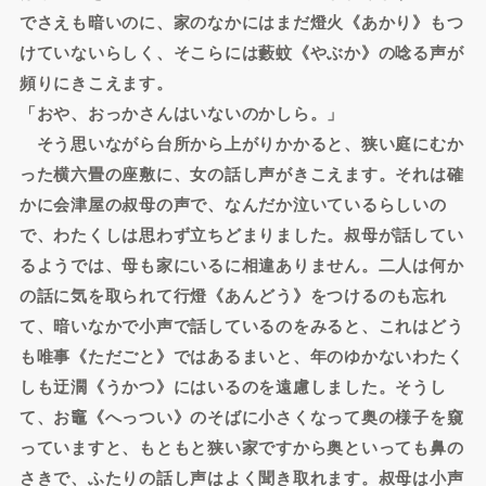
でさえも暗いのに、家のなかにはまだ燈火《あかり》もつ
けていないらしく、そこらには藪蚊《やぶか》の唸る声が
頻りにきこえます。
「おや、おっかさんはいないのかしら。」
そう思いながら台所から上がりかかると、狭い庭にむか
った横六畳の座敷に、女の話し声がきこえます。それは確
かに会津屋の叔母の声で、なんだか泣いているらしいの
で、わたくしは思わず立ちどまりました。叔母が話してい
るようでは、母も家にいるに相違ありません。二人は何か
の話に気を取られて行燈《あんどう》をつけるのも忘れ
て、暗いなかで小声で話しているのをみると、これはどう
も唯事《ただごと》ではあるまいと、年のゆかないわたく
しも迂濶《うかつ》にはいるのを遠慮しました。そうし
て、お竈《へっつい》のそばに小さくなって奥の様子を窺
っていますと、もともと狭い家ですから奥といっても鼻の
さきで、ふたりの話し声はよく聞き取れます。叔母は小声