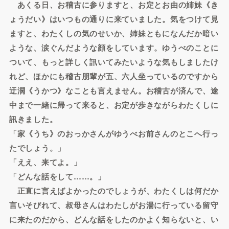
あくる日、お稽古に参りますと、お定とお由の姉妹《き
ょうだい》はいつもの通りに来ていました。気をつけて見
ますと、わたくしの気のせいか、姉妹ともになんだか暗い
ような、涙ぐんだような顔をしています。ゆうべのことに
ついて、もっと詳しく訊いてみたいような気もしましたけ
れど、ほかにも稽古朋輩が五、六人坐っているのですから
迂濶《うかつ》なことも言えません。お稽古が済んで、途
中まで一緒に帰って来ると、お定が歩きながらわたくしに
訊きました。
「家《うち》のおっかさんがゆうべお前さんのとこへ行っ
たでしょう。」
「ええ、来てよ。」
「どんな話をして……。」
正直に言えばよかったのでしょうが、わたくしは何だか
言いそびれて、叔母さんはわたしがお湯に行っている留守
に来たのだから、どんな話をしたのかよく知らないと、い