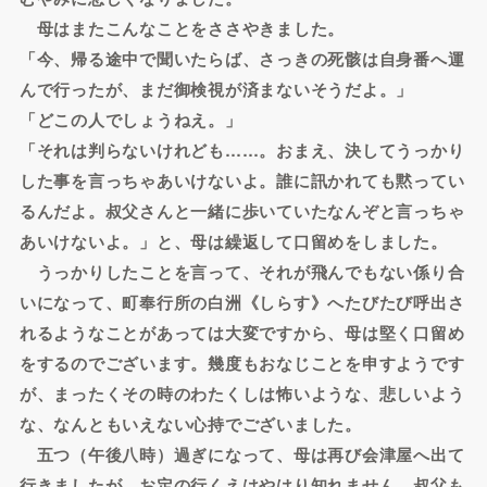
母はまたこんなことをささやきました。
「今、帰る途中で聞いたらば、さっきの死骸は自身番へ運
んで行ったが、まだ御検視が済まないそうだよ。」
「どこの人でしょうねえ。」
「それは判らないけれども……。おまえ、決してうっかり
した事を言っちゃあいけないよ。誰に訊かれても黙ってい
るんだよ。叔父さんと一緒に歩いていたなんぞと言っちゃ
あいけないよ。」と、母は繰返して口留めをしました。
うっかりしたことを言って、それが飛んでもない係り合
いになって、町奉行所の白洲《しらす》へたびたび呼出さ
れるようなことがあっては大変ですから、母は堅く口留め
をするのでございます。幾度もおなじことを申すようです
が、まったくその時のわたくしは怖いような、悲しいよう
な、なんともいえない心持でございました。
五つ（午後八時）過ぎになって、母は再び会津屋へ出て
行きましたが、お定の行くえはやはり知れません。叔父も