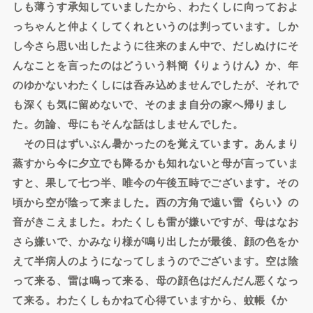
しも薄うす承知していましたから、わたくしに向っておよ
っちゃんと仲よくしてくれというのは判っています。しか
し今さら思い出したように往来のまん中で、だしぬけにそ
んなことを言ったのはどういう料簡《りょうけん》か、年
のゆかないわたくしには呑み込めませんでしたが、それで
も深くも気に留めないで、そのまま自分の家へ帰りまし
た。勿論、母にもそんな話はしませんでした。
その日はずいぶん暑かったのを覚えています。あんまり
蒸すから今に夕立でも降るかも知れないと母が言っていま
すと、果して七つ半、唯今の午後五時でございます。その
頃から空が陰って来ました。西の方角で遠い雷《らい》の
音がきこえました。わたくしも雷が嫌いですが、母はなお
さら嫌いで、かみなり様が鳴り出したが最後、顔の色をか
えて半病人のようになってしまうのでございます。空は陰
って来る、雷は鳴って来る、母の顔色はだんだん悪くなっ
て来る。わたくしもかねて心得ていますから、蚊帳《か