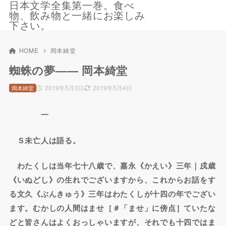
日本文学全集第一巻。食べ
物、飲み物と一緒にお楽しみ
下さい。
HOME
岡本綺堂
蜘蛛の夢—— 岡本綺堂
2019年5月3日
2019年5月4日
岡本綺堂
一
Ｓ未亡人は語る。
わたくしは当年七十八歳で、嘉永《かえい》三年｜戌歳
《いぬどし》の生れでございますから、これからお話をす
る文久《ぶんきゅう》三年はわたくしが十四の年でござい
ます。むかしの人間はませ［＃「ませ」に傍点］ていたな
どと皆さんはよくおっしゃいますが、それでも十四ではま