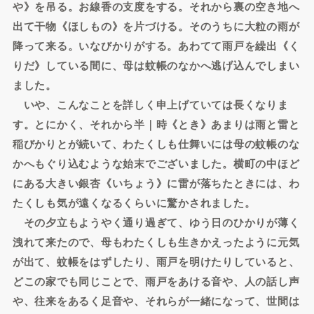
や》を吊る。お線香の支度をする。それから裏の空き地へ
出て干物《ほしもの》を片づける。そのうちに大粒の雨が
降って来る。いなびかりがする。あわてて雨戸を繰出《く
りだ》している間に、母は蚊帳のなかへ逃げ込んでしまい
ました。
いや、こんなことを詳しく申上げていては長くなりま
す。とにかく、それから半｜時《とき》あまりは雨と雷と
稲びかりとが続いて、わたくしも仕舞いには母の蚊帳のな
かへもぐり込むような始末でございました。横町の中ほど
にある大きい銀杏《いちょう》に雷が落ちたときには、わ
たくしも気が遠くなるくらいに驚かされました。
その夕立もようやく通り過ぎて、ゆう日のひかりが薄く
洩れて来たので、母もわたくしも生きかえったように元気
が出て、蚊帳をはずしたり、雨戸を明けたりしていると、
どこの家でも同じことで、雨戸をあける音や、人の話し声
や、往来をあるく足音や、それらが一緒になって、世間は