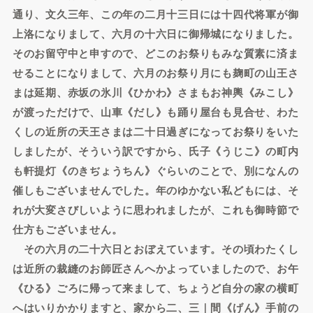
通り、文久三年、この年の二月十三日には十四代将軍が御
上洛になりまして、六月の十六日に御帰城になりました。
そのお留守中と申すので、どこのお祭りもみな質素に済ま
せることになりまして、六月のお祭り月にも麹町の山王さ
まは延期、赤坂の氷川《ひかわ》さまもお神輿《みこし》
が渡っただけで、山車《だし》も踊り屋台も見合せ、わた
くしの近所の天王さまは二十日過ぎになってお祭りをいた
しましたが、そういう訳ですから、氏子《うじこ》の町内
も軒提灯《のきぢょうちん》ぐらいのことで、別になんの
催しもございませんでした。年のゆかない私どもには、そ
れが大変さびしいように思われましたが、これも御時節で
仕方もございません。
その六月の二十六日とおぼえています。その頃わたくし
は近所の裁縫のお師匠さんへかよっていましたので、お午
《ひる》ごろに帰って来まして、ちょうど自分の家の横町
へはいりかかりますと、家から二、三｜間《げん》手前の