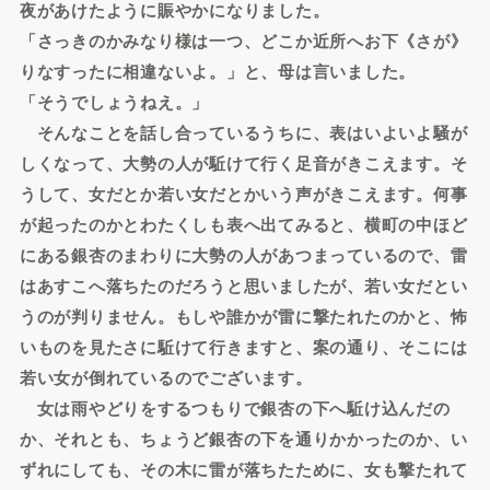
夜があけたように賑やかになりました。
「さっきのかみなり様は一つ、どこか近所へお下《さが》
りなすったに相違ないよ。」と、母は言いました。
「そうでしょうねえ。」
そんなことを話し合っているうちに、表はいよいよ騒が
しくなって、大勢の人が駈けて行く足音がきこえます。そ
うして、女だとか若い女だとかいう声がきこえます。何事
が起ったのかとわたくしも表へ出てみると、横町の中ほど
にある銀杏のまわりに大勢の人があつまっているので、雷
はあすこへ落ちたのだろうと思いましたが、若い女だとい
うのが判りません。もしや誰かが雷に撃たれたのかと、怖
いものを見たさに駈けて行きますと、案の通り、そこには
若い女が倒れているのでございます。
女は雨やどりをするつもりで銀杏の下へ駈け込んだの
か、それとも、ちょうど銀杏の下を通りかかったのか、い
ずれにしても、その木に雷が落ちたために、女も撃たれて