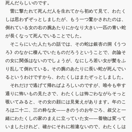
死んだらしいのです。
雷に撃たれて死んだ人を生れてから初めて見て、わたく
しは思わずぞっとしましたが、もう一つ驚かされたのは、
倒れている女の右の腕あたりにかなり大きい一匹の青い蛇
が長くなって死んでいることでした。
そこらにいた人たちの話では、その蛇は銀杏の洞《うつ
ろ》のなかに棲んでいたものだろうということで、勿論そ
の女に関係はないのでしょうが、なにしろ若い女が髪をふ
り乱して倒れている。その腕のあたりに長い蛇が死んでい
るというわけですから、わたくしはまたぞっとしました。
それだけで逃げて帰ればよろしいのですが、唯今も申す
通りに怖いもの見たさで、わたくしは怖ごわながらそっと
覗いてみると、その女の顔には見覚えがあります。年のこ
ろは二十二、三の粋な女――きのうのお午ごろ、叔父と一
緒にわたくしの家のまえに立っていた女――着物は変って
いましたけれど、確かにそれに相違ないので、わたくしは