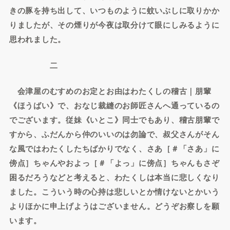
きの豚を持ち出して、いつものように蚊いぶしに取りかか
りましたが、その煙りが今夜は取分けて眼にしみるように
思われました。
二
会津屋のむすめのお定とお由はわたくしの稽古｜朋輩
《ほうばい》で、おなじ裁縫のお師匠さんへ通っているの
でございます。従妹《いとこ》同士でもあり、稽古朋輩で
すから、ふだんから仲のいいのは勿論で、叔父さんがそん
な風ではわたくしたちばかりでなく、さあ［＃「さあ」に
傍点］ちゃんやおよっ［＃「よっ」に傍点］ちゃんもさぞ
困るだろうなどと考えると、わたくしは本当に悲しくなり
ました。こういう時の心持は悲しいとか情けないとかいう
よりほかに申上げようはございません。どうぞお察しを願
います。