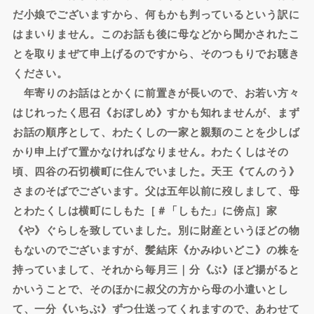
だ小娘でございますから、何もかも判っているという訳に
はまいりません。このお話も後に母などから聞かされたこ
とを取りまぜて申上げるのですから、そのつもりでお聴き
ください。
年寄りのお話はとかくに前置きが長いので、お若い方々
はじれったく思召《おぼしめ》すかも知れませんが、まず
お話の順序として、わたくしの一家と親類のことを少しば
かり申上げて置かなければなりません。わたくしはその
頃、四谷の石切横町に住んでいました。天王《てんのう》
さまのそばでございます。父は五年以前に歿しまして、母
とわたくしは横町にしもた［＃「しもた」に傍点］家
《や》ぐらしを致していました。別に財産というほどの物
もないのでございますが、髪結床《かみゆいどこ》の株を
持っていまして、それから毎月三｜分《ぶ》ほど揚がると
かいうことで、そのほかに叔父の方から母の小遣いとし
て、一分《いちぶ》ずつ仕送ってくれますので、あわせて