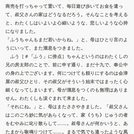
商売を打っちゃって置いて、毎日遊び歩いてお金を遣っ
て、叔父さんの家はどうなるだろう。そんなことを考える
と、わたくしはいよいよ心細いような、悲しいような心持
になりました。
「ふうちゃんもまだ若いからね。」と、母はひとり言のよ
うにいって、また溜息をつきました。
ふう［＃「ふう」に傍点］ちゃんというのはわたくしの
兄の房太郎のことで、前に申す通り、まだ十九で、奉公中
の身の上でございます。何につけても頼りにするのは会津
屋の叔父ひとり、その叔父がそういう始末ではまったく心
細くなってしまいます。母が溜息をつくのも無理はありま
せん。わたくしも涙ぐまれて来ました。
「それにね。」と、母はまたささやきました。「叔父さん
はこのごろ妙に気があらくなって、家《うち》じゅうの者
をむやみに叱り散らして……。叔母さんが何かいうと、あ
たまから呶鳴りつけて……。まるで気でも違ったような風