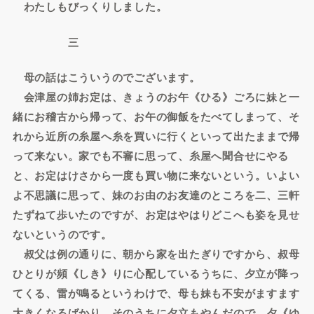
わたしもびっくりしました。
三
母の話はこういうのでございます。
会津屋の姉お定は、きょうのお午《ひる》ごろに妹と一
緒にお稽古から帰って、お午の御飯をたべてしまって、そ
れから近所の糸屋へ糸を買いに行くといって出たままで帰
って来ない。家でも不審に思って、糸屋へ聞合せにやる
と、お定はけさから一度も買い物に来ないという。いよい
よ不思議に思って、妹のお由のお友達のところを二、三軒
たずねて歩いたのですが、お定はやはりどこへも姿を見せ
ないというのです。
叔父は例の通りに、朝から家を出たぎりですから、叔母
ひとりが頻《しき》りに心配しているうちに、夕立が降っ
てくる、雷が鳴るというわけで、母も妹も不安がますます
大きくなるばかり。そのうちに夕立もやんだので、夕《ゆ