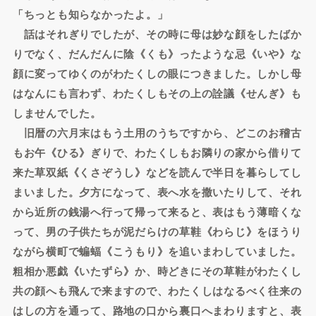
「ちっとも知らなかったよ。」
話はそれぎりでしたが、その時に母は妙な顔をしたばか
りでなく、だんだんに陰《くも》ったような忌《いや》な
顔に変ってゆくのがわたくしの眼につきました。しかし母
はなんにも言わず、わたくしもその上の詮議《せんぎ》も
しませんでした。
旧暦の六月末はもう土用のうちですから、どこのお稽古
もお午《ひる》ぎりで、わたくしもお隣りの家から借りて
来た草双紙《くさぞうし》などを読んで半日を暮らしてし
まいました。夕方になって、表へ水を撒いたりして、それ
から近所の銭湯へ行って帰って来ると、表はもう薄暗くな
って、男の子供たちが泥だらけの草鞋《わらじ》をほうり
ながら横町で蝙蝠《こうもり》を追いまわしていました。
粗相か悪戯《いたずら》か、時どきにその草鞋がわたくし
共の顔へも飛んで来ますので、わたくしはなるべく往来の
はしの方を通って、路地の口から裏口へまわりますと、表