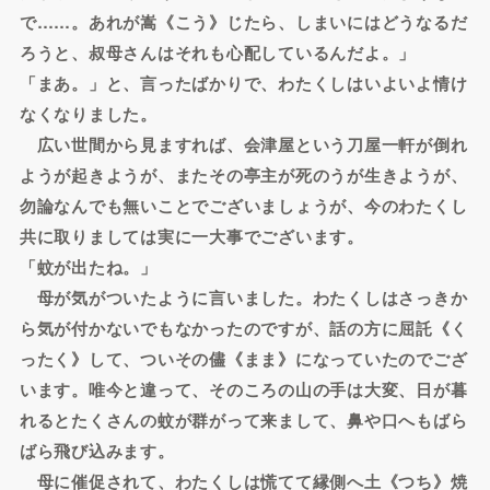
で……。あれが嵩《こう》じたら、しまいにはどうなるだ
ろうと、叔母さんはそれも心配しているんだよ。」
「まあ。」と、言ったばかりで、わたくしはいよいよ情け
なくなりました。
広い世間から見ますれば、会津屋という刀屋一軒が倒れ
ようが起きようが、またその亭主が死のうが生きようが、
勿論なんでも無いことでございましょうが、今のわたくし
共に取りましては実に一大事でございます。
「蚊が出たね。」
母が気がついたように言いました。わたくしはさっきか
ら気が付かないでもなかったのですが、話の方に屈託《く
ったく》して、ついその儘《まま》になっていたのでござ
います。唯今と違って、そのころの山の手は大変、日が暮
れるとたくさんの蚊が群がって来まして、鼻や口へもばら
ばら飛び込みます。
母に催促されて、わたくしは慌てて縁側へ土《つち》焼