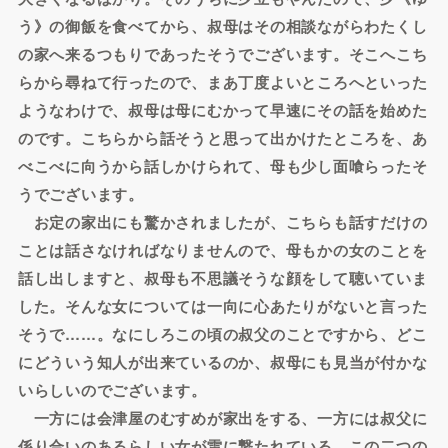
う》の御飯を食べてから、叔母はその相談ながらわたくし
の家へ来るつもりであったそうでございます。そこへこち
らから尋ねて行ったので、まあ丁度よいところへといった
ようなわけで、叔母は母にむかって早速にその話を始めた
のです。こちらから話そうと思って出かけたところを、あ
べこべに向うから話しかけられて、母も少し面喰らったそ
うでございます。
お定の家出にも驚かされましたが、こちらも話すだけの
ことは話さなければなりませんので、母もかの女のことを
話し出しますと、叔母も不思議そうな顔をして聴いていま
した。そんな女については一向に心あたりがないと言った
そうで……。なにしろこの頃の叔父のことですから、どこ
にどういう知人が出来ているのか、叔母にも見当が付かな
いらしいのでございます。
一方には会津屋のむすめが家出をする、一方には叔父に
係り合いのあるらしい女が雷に撃たれている。この二つの