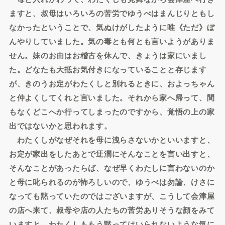
ますと、叔母はいろいろの苦労でゆうべはまんじりともし
なかったということで、気ぬけがしたように唯《ただ》ぼ
んやりしていました。気の毒とも何とも言いようがありま
せん。妹のお由はお稽古を休んで、きょうは家にいまし
た。どなたも大抵お気付きになっていることと存じます
が、きのうお定がわたくしと別れるときに、およっちゃん
と仲よくしてくれと言いました。それから家へ帰って、間
もなくどこへか行ってしまったのですから、覚悟の上の家
出ではないかと思われます。
わたくしがなぜそれを母に洩らさないかといいますと、
お定が家出をしたあとで迂濶にそんなことを言い出すと、
そんなことがあったらば、なぜ早くわたしに言わないのか
と母に叱られるのが怖ろしいので、ゆうべは勿論、けさに
なっても黙っていたのではございますが、こうして会津屋
の店へ来て、叔母や店の人たちの苦労ありそうな顔をみて
いますと、わたくしももう黙ってはいられないような気に