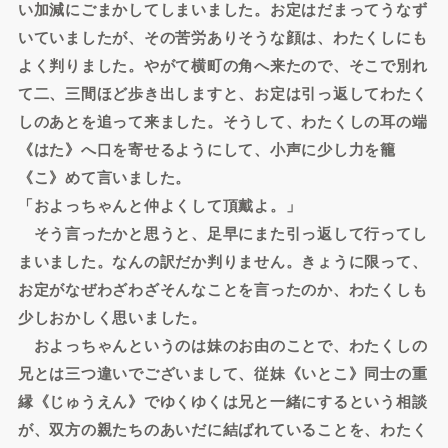
い加減にごまかしてしまいました。お定はだまってうなず
いていましたが、その苦労ありそうな顔は、わたくしにも
よく判りました。やがて横町の角へ来たので、そこで別れ
て二、三間ほど歩き出しますと、お定は引っ返してわたく
しのあとを追って来ました。そうして、わたくしの耳の端
《はた》へ口を寄せるようにして、小声に少し力を籠
《こ》めて言いました。
「およっちゃんと仲よくして頂戴よ。」
そう言ったかと思うと、足早にまた引っ返して行ってし
まいました。なんの訳だか判りません。きょうに限って、
お定がなぜわざわざそんなことを言ったのか、わたくしも
少しおかしく思いました。
およっちゃんというのは妹のお由のことで、わたくしの
兄とは三つ違いでございまして、従妹《いとこ》同士の重
縁《じゅうえん》でゆくゆくは兄と一緒にするという相談
が、双方の親たちのあいだに結ばれていることを、わたく