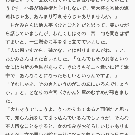
うです。小春が治兵衛と心中しないで、青大将を冥途の道
連れじゃあ、あんまり可哀そうじゃありませんか。」
おかみさんは他人事《ひとごと》だと思って、笑いなが
ら話していましたが、わたくしはその一言一句を聞きはず
すまいと、一生懸命に耳を引っ立てていました。
「人の噂ですから、確かなことは判りませんがね。」と、
おかみさんはまた言いました。「なんでもそのお春という
女には内所の色男があって、きのうもそこへ逢いに行く途
中で、あんなことになったらしいというんですよ。」
「それじゃあ、その男というのがこの辺にいるんでしょう
か。」と、となりの左官《さかん》屋のむすめが訊きまし
た。
「大方そうでしょうよ。うっかり出て来ると面倒だと思っ
て、知らん顔をして引っ込んでいるんでしょうが、そんな
不人情なことをすると、女の恨みがおそろしいじゃありま
せんか。女の思いが蛇と一緒になって執りつかれた日にゃ