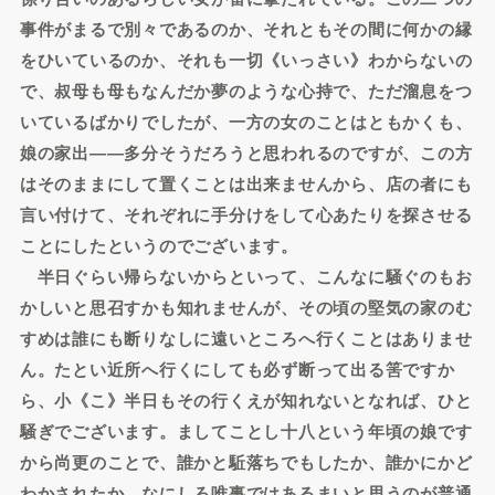
事件がまるで別々であるのか、それともその間に何かの縁
をひいているのか、それも一切《いっさい》わからないの
で、叔母も母もなんだか夢のような心持で、ただ溜息をつ
いているばかりでしたが、一方の女のことはともかくも、
娘の家出――多分そうだろうと思われるのですが、この方
はそのままにして置くことは出来ませんから、店の者にも
言い付けて、それぞれに手分けをして心あたりを探させる
ことにしたというのでございます。
半日ぐらい帰らないからといって、こんなに騒ぐのもお
かしいと思召すかも知れませんが、その頃の堅気の家のむ
すめは誰にも断りなしに遠いところへ行くことはありませ
ん。たとい近所へ行くにしても必ず断って出る筈ですか
ら、小《こ》半日もその行くえが知れないとなれば、ひと
騒ぎでございます。ましてことし十八という年頃の娘です
から尚更のことで、誰かと駈落ちでもしたか、誰かにかど
わかされたか、なにしろ唯事ではあるまいと思うのが普通