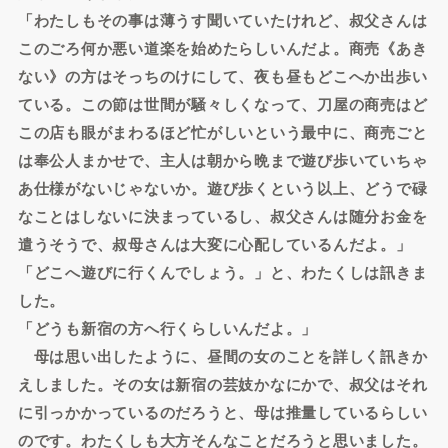
「わたしもその事は薄うす聞いていたけれど、叔父さんは
このごろ何か悪い道楽を始めたらしいんだよ。商売《あき
ない》の方はそっちのけにして、夜も昼もどこへか出歩い
ている。この節は世間が騒々しくなって、刀屋の商売はど
この店も眼がまわるほど忙がしいという最中に、商売ごと
は奉公人まかせで、主人は朝から晩まで遊び歩いていちゃ
あ仕様がないじゃないか。遊び歩くという以上、どうで碌
なことはしないに決まっているし、叔父さんは随分お金を
遣うそうで、叔母さんは大変に心配しているんだよ。」
「どこへ遊びに行くんでしょう。」と、わたくしは訊きま
した。
「どうも新宿の方へ行くらしいんだよ。」
母は思い出したように、昼間の女のことを詳しく訊きか
えしました。その女は新宿の芸妓かなにかで、叔父はそれ
に引っかかっているのだろうと、母は推量しているらしい
のです。わたくしも大方そんなことだろうと思いました。