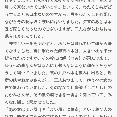
帰って来ないのでございます。といって、わたくし共がど
うすることも出来ないのですから、母もわたくしも心配し
ながらその晩は遅く寝床にはいりました。夕立のあとは余
ほど涼しくなったのでございますが、二人ながらおちおち
眠られませんでした。
寝苦しい一夜を明かすと、あしたは晴れていて朝から暑
くなりました。雷に撃たれた銀杏の木は、大きい枝を半分
折られたのですが、その幹には蝉《せみ》が飛んで来て、
ゆうべの事なんぞはなんにも知らないように朝からそうぞ
うしく鳴いていました。裏の井戸へ水を汲みに出ると、近
所の娘やおかみさんが二、三人あつまって、ゆうべの女の
噂で賑わっていました。そのなかで仕事師《しごとし》の
おかみさんが、その後の成行きを一番よく知っていて、み
んなに話して聞かせました。
「あの女はよい辰［＃「よい辰」に傍点］という遊び人の
娘で、去年まで新宿の芸妓をしていたんですとさ。それが