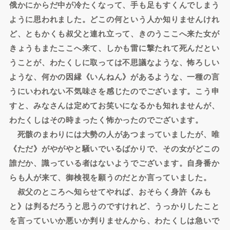
俄かにからだ中が冷たくなって、手も足もすくんでしまう
ように思われました。どこの何という人か知りませんけれ
ど、ともかくも叔父と連れ立って、きのうここへ来た女が
きょうもまたここへ来て、しかも雷に撃たれて死んだとい
うことが、わたくしに取っては不思議なような、怖ろしい
ような、何かの因縁《いんねん》があるような、一種の言
うにいわれない不気味さを感じたのでございます。こう申
すと、みなさんは定めてお笑いになるかも知れませんが、
わたくしはその時まったく怖かったのでございます。
死骸のまわりには大勢の人があつまっていましたが、唯
《ただ》がやがやと騒いでいるばかりで、その女がどこの
誰だか、識っている者はないようでございます。自身番か
らも人が来て、御検視を願うのだとか言っていました。
叔父のところへ知らせてやれば、おそらく身許《みも
と》は判るだろうと思うのですけれど、うっかりしたこと
を言っていいか悪いか判りませんから、わたくしは急いで