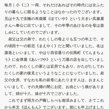
毎月｜小《こ》一両、それだけあればその時代には女ふた
りの暮らしに困るようなことはなかったのでございます。
兄は十九で京橋の布袋屋《ほていや》という大きい呉服屋
さんへ奉公に出ていまして、その年季のあけるのを母は楽
しみにしていたのでございます。
叔父は父の弟で、わたくしの母よりも五つの年上で、そ
の頃四十一の前厄《まえやく》だと聞いていました。名は
源造といいまして、やはり四谷通りの伝馬町《てんまちょ
う》に会津屋《あいづや》という刀屋の店を出していまし
たので、わたくしの家とは近所でもあり、かたがたしてわ
たくしの家の後見というようなことになっていました。叔
父の女房、すなわち私の叔母にあたります人は、おまんと
いいまして、その夫婦の間にお定、お由という娘がありま
して、姉が十八、妹が十六でございました。
これでまず両方の戸籍しらべも相済みまして、さてこれ
から本文《ほんもん》でございます。前にも申上げました