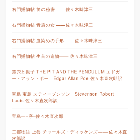
右門捕物帖 笛の秘密 ——佐々木味津三
右門捕物帖 青眉の女 ——佐々木味津三
右門捕物帖 血染めの手形—— 佐々木味津三
右門捕物帖 生首の進物—— 佐々木味津三
落穴と振子 THE PIT AND THE PENDULUM エドガ
ー・アラン・ポー Edgar Allan Poe 佐々木直次郎訳
宝島 宝島 スティーブンソン Stevenson Robert
Louis-佐々木直次郎訳
宝島—–序–佐々木直次郎
二都物語 上巻 チャールズ・ディッケンズ——-佐々木直
次郎訳