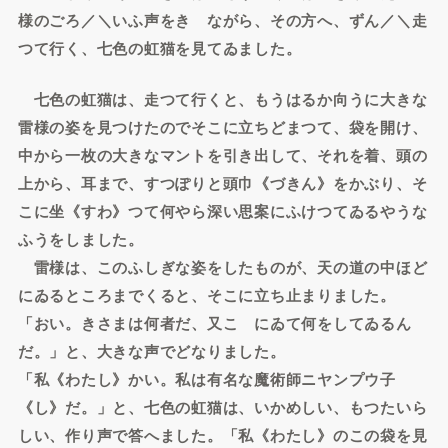
様のごろ／＼いふ声をきゝながら、その方へ、ずん／＼走
つて行く、七色の虹猫を見てゐました。
七色の虹猫は、走つて行くと、もうはるか向うに大きな
雷様の姿を見つけたのでそこに立ちどまつて、袋を開け、
中から一枚の大きなマントを引き出して、それを着、頭の
上から、耳まで、すつぽりと頭巾《づきん》をかぶり、そ
こに坐《すわ》つて何やら深い思案にふけつてゐるやうな
ふうをしました。
雷様は、このふしぎな姿をしたものが、天の道の中ほど
にゐるところまでくると、そこに立ち止まりました。
「おい。きさまは何者だ、又こゝにゐて何をしてゐるん
だ。」と、大きな声でどなりました。
「私《わたし》かい。私は有名な魔術師ニヤンプウ子
《し》だ。」と、七色の虹猫は、いかめしい、もつたいら
しい、作り声で答へました。「私《わたし》のこの袋を見