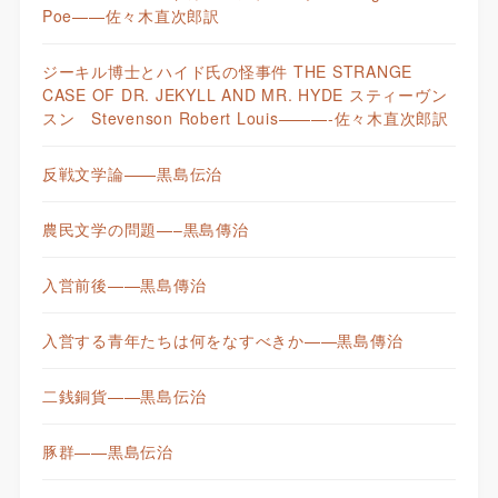
Poe——佐々木直次郎訳
ジーキル博士とハイド氏の怪事件 THE STRANGE
CASE OF DR. JEKYLL AND MR. HYDE スティーヴン
スン Stevenson Robert Louis———-佐々木直次郎訳
反戦文学論——黒島伝治
農民文学の問題—–黒島傳治
入営前後——黒島傳治
入営する青年たちは何をなすべきか——黒島傳治
二銭銅貨——黒島伝治
豚群——黒島伝治