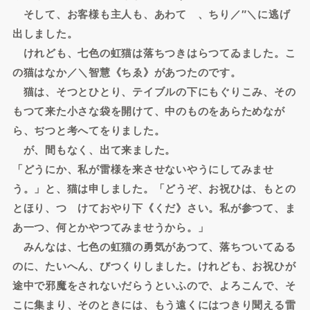
そして、お客様も主人も、あわてゝ、ちり／″＼に逃げ
出しました。
けれども、七色の虹猫は落ちつきはらつてゐました。こ
の猫はなか／＼智慧《ちゑ》があつたのです。
猫は、そつとひとり、テイブルの下にもぐりこみ、その
もつて来た小さな袋を開けて、中のものをあらためなが
ら、ぢつと考へてをりました。
が、間もなく、出て来ました。
「どうにか、私が雷様を来させないやうにしてみませ
う。」と、猫は申しました。「どうぞ、お祝ひは、もとの
とほり、つゞけておやり下《くだ》さい。私が参つて、ま
あ一つ、何とかやつてみませうから。」
みんなは、七色の虹猫の勇気があつて、落ちついてゐる
のに、たいへん、びつくりしました。けれども、お祝ひが
途中で邪魔をされないだらうといふので、よろこんで、そ
こに集まり、そのときには、もう遠くにはつきり聞える雷