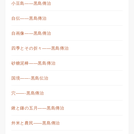
小豆島——黒島傳治
自伝——黒島傳治
自画像——黒島傳治
四季とその折々——黒島傳治
砂糖泥棒——黒島傳治
国境——-黒島伝治
穴——-黒島傳治
鍬と鎌の五月——黒島傳治
外米と農民——黒島傳治