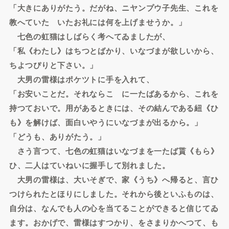
「大きにありがたう。だがね、ニヤンプウ子先生、これを
教へていたゞいたお礼には何を上げませうか。」
七色の虹猫はしばらく考へてゐましたが、
「私《わたし》はちつとばかり、いなづまが欲しいから、
ちよつぴりと下さい。」
大男の雷様はポケツトに手を入れて、
「お安いことだ。それならこゝに一たばあるから、これを
持つておいで。用があるときには、その結んである紐《ひ
も》を解けば、面白いやうにいなづまが出るから。」
「どうも、ありがたう。」
さう言つて、七色の虹猫はいなづまを一たば貰《もら》
ひ、二人はていねいに握手して別れました。
大男の雷様は、大いそぎで、家《うち》へ帰ると、言ひ
つけられたとほりにしました。それから後といふものは、
自分は、なんでも人の心を当てることができると信じてゐ
ます。おかげで、雷様はすつかり、をさまりかへつて、も