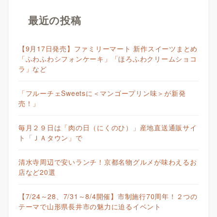
最近の投稿
【9月17日発売】ファミリーマート 新作スイーツまとめ
「ふわふわシフォンケーキ」「ほろふわクリームショコ
ラ」など
「フルーチェSweetsに＜マンゴープリン味＞が新発
売！」
毎月２９日は「肉の日（にくのひ）」産地直送通販サイ
ト「ＪＡタウン」で
清水寺周辺で安いランチ！京都名物グルメが味わえるお
店など20選
【7/24～28、7/31～8/4開催】市制施行70周年！２つの
テーマで山形県長井市の魅力に迫るイベント