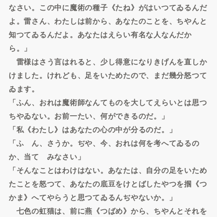
なさい。この中に魔術の種子《たね》がはいつてゐるんだ
よ。雷さん、わたしは前から、あなたのことを、ちやんと
知つてゐるんだよ。あなたはえらい有名な人なんだか
ら。」
雷様はさう言はれると、少し得意になりきげんを直しか
けました。けれども、足をいためたので、まだ幾分怒つて
ゐます。
「ふん、おれは魔術師なんてものを大してえらいとは思つ
ちやゐない。お前一たい、何ができるのだ。」
「私《わたし》はあなたの心の中が分るのだ。」
「ふゝん、さうか。ぢや、今、おれは何を考へてゐるの
か、当てゝみなさい」
「そんなことはわけはない。あなたは、自分の足をいため
たことを怒つて、あなたの底豆をけとばしたやつを掴《つ
かま》へてやらうと思つてゐるんぢやないか。」
七色の虹猫は、前に燕《つばめ》から、ちやんとそれを