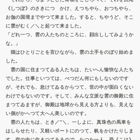
《しつぽ》のさきにつゝかけ、えつちやら、おつちやら、
お伽の国境までやつて来ました。すると、ちやうど、そこ
に雲がむく／＼と起つて来ました。
「どれ一つ、雲の人たちのところに、顔出ししてみようか
な。」
猫はひとりごとを言ひながら、雲の土手をのぼり始めま
した。
雲の国に住まつてゐる人たちは、たいへん愉快な人たち
でした。仕事といつては、べつだん何にもしないのです
が、それでも、怠けてゐるからつて、世の中が面白くない
わけでもないのです。そして、みんな立派な雲の御殿に住
まつてゐますが、御殿は地球から見える方よりも、見えな
い側がかへつて大へん美しいのです。
雲の人たちは、とき／″＼、一しよに、真珠色の馬車を
はしらせたり、又軽いボートにのつて、帆をかけたりしま
す。空の中に住まつてゐるので、たつた一人、恐《こは》