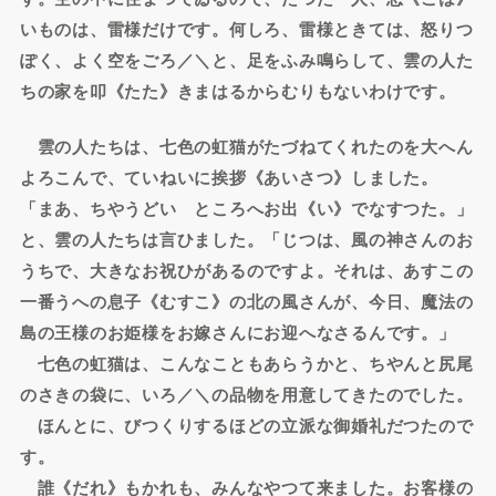
いものは、雷様だけです。何しろ、雷様ときては、怒りつ
ぽく、よく空をごろ／＼と、足をふみ鳴らして、雲の人た
ちの家を叩《たた》きまはるからむりもないわけです。
雲の人たちは、七色の虹猫がたづねてくれたのを大へん
よろこんで、ていねいに挨拶《あいさつ》しました。
「まあ、ちやうどいゝところへお出《い》でなすつた。」
と、雲の人たちは言ひました。「じつは、風の神さんのお
うちで、大きなお祝ひがあるのですよ。それは、あすこの
一番うへの息子《むすこ》の北の風さんが、今日、魔法の
島の王様のお姫様をお嫁さんにお迎へなさるんです。」
七色の虹猫は、こんなこともあらうかと、ちやんと尻尾
のさきの袋に、いろ／＼の品物を用意してきたのでした。
ほんとに、びつくりするほどの立派な御婚礼だつたので
す。
誰《だれ》もかれも、みんなやつて来ました。お客様の