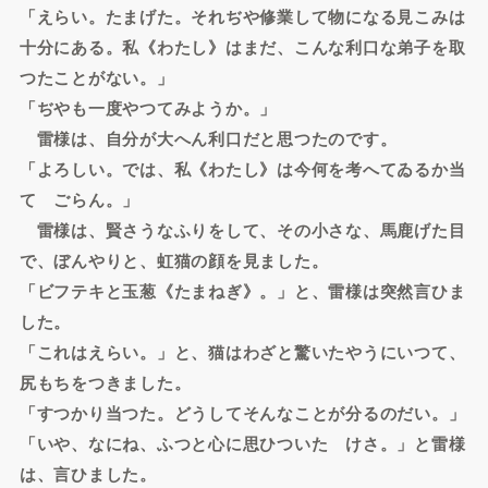
「えらい。たまげた。それぢや修業して物になる見こみは
十分にある。私《わたし》はまだ、こんな利口な弟子を取
つたことがない。」
「ぢやも一度やつてみようか。」
雷様は、自分が大へん利口だと思つたのです。
「よろしい。では、私《わたし》は今何を考へてゐるか当
てゝごらん。」
雷様は、賢さうなふりをして、その小さな、馬鹿げた目
で、ぼんやりと、虹猫の顔を見ました。
「ビフテキと玉葱《たまねぎ》。」と、雷様は突然言ひま
した。
「これはえらい。」と、猫はわざと驚いたやうにいつて、
尻もちをつきました。
「すつかり当つた。どうしてそんなことが分るのだい。」
「いや、なにね、ふつと心に思ひついたゞけさ。」と雷様
は、言ひました。