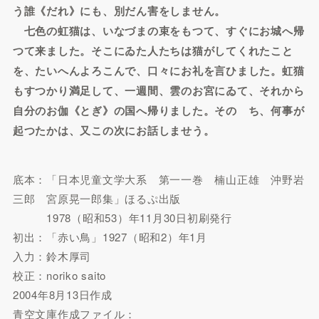
う誰《だれ》にも、別だん害をしません。
七色の虹猫は、いなづまの束をもつて、すぐにお城へ帰
つて来ました。そこにゐた人たちは猫がしてくれたこと
を、たいへんよろこんで、口々にお礼を言ひました。虹猫
もすつかり満足して、一週間、雲のお宮にゐて、それから
自分のお伽《とぎ》の国へ帰りました。そのゝち、何事が
起つたかは、又この次にお話しませう。
底本：「日本児童文学大系 第一一巻 楠山正雄 沖野岩
三郎 宮原晃一郎集」ほるぷ出版
1978（昭和53）年11月30日初刷発行
初出：「赤い鳥」1927（昭和2）年1月
入力：鈴木厚司
校正：noriko saito
2004年8月13日作成
青空文庫作成ファイル：