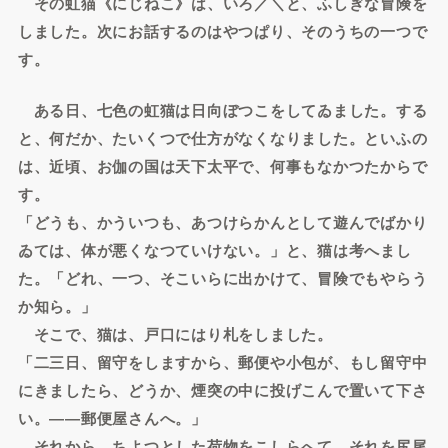
その虹猫《にじねこ》は、いろ／＼と、ふしぎな冒険を
しました。次にお話するのはやつぱり、そのうちの一つで
す。
ある日、七色の虹猫は日向ぼつこをしてゐました。する
と、何だか、たいくつで仕方がなくなりました。といふの
は、近頃、お伽の国は天下太平で、何事もなかつたからで
す。
「どうも、かういつも、あつけらかんとして遊んでばかり
ゐては、体が悪くなつていけない。」と、猫は考へまし
た。「どれ、一つ、そこいらに出かけて、冒険でもやらう
か知ら。」
そこで、猫は、戸口にはり札をしました。
「二三日、留守をしますから、郵便や小包が、もし留守中
にきましたら、どうか、煙突の中に投げこんで置いて下さ
い。――郵便屋さんへ。」
それから、ちよつとした荷物をこしらへて、それを尻尾