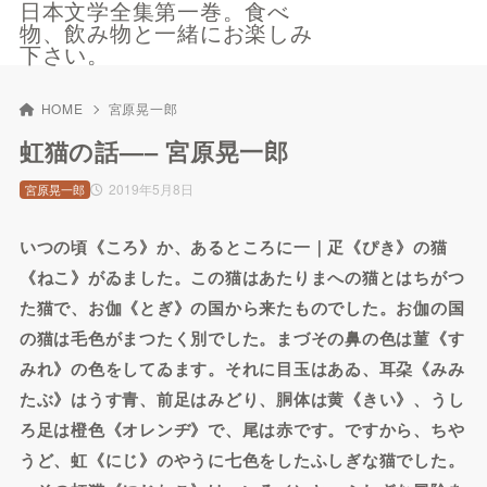
日本文学全集第一巻。食べ
物、飲み物と一緒にお楽しみ
下さい。
HOME
宮原晃一郎
虹猫の話—– 宮原晃一郎
2019年5月8日
宮原晃一郎
いつの頃《ころ》か、あるところに一｜疋《ぴき》の猫
《ねこ》がゐました。この猫はあたりまへの猫とはちがつ
た猫で、お伽《とぎ》の国から来たものでした。お伽の国
の猫は毛色がまつたく別でした。まづその鼻の色は菫《す
みれ》の色をしてゐます。それに目玉はあゐ、耳朶《みみ
たぶ》はうす青、前足はみどり、胴体は黄《きい》、うし
ろ足は橙色《オレンヂ》で、尾は赤です。ですから、ちや
うど、虹《にじ》のやうに七色をしたふしぎな猫でした。