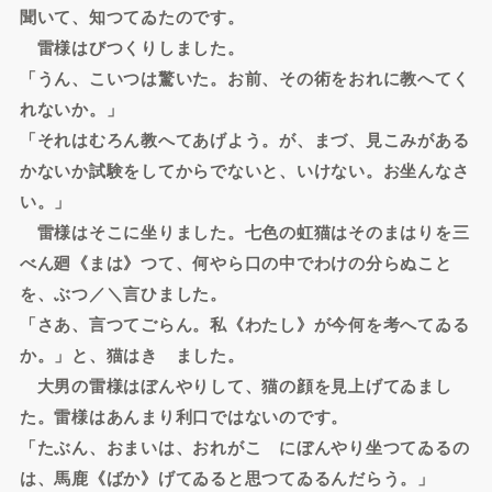
聞いて、知つてゐたのです。
雷様はびつくりしました。
「うん、こいつは驚いた。お前、その術をおれに教へてく
れないか。」
「それはむろん教へてあげよう。が、まづ、見こみがある
かないか試験をしてからでないと、いけない。お坐んなさ
い。」
雷様はそこに坐りました。七色の虹猫はそのまはりを三
べん廻《まは》つて、何やら口の中でわけの分らぬこと
を、ぶつ／＼言ひました。
「さあ、言つてごらん。私《わたし》が今何を考へてゐる
か。」と、猫はきゝました。
大男の雷様はぼんやりして、猫の顔を見上げてゐまし
た。雷様はあんまり利口ではないのです。
「たぶん、おまいは、おれがこゝにぼんやり坐つてゐるの
は、馬鹿《ばか》げてゐると思つてゐるんだらう。」