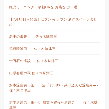
絶品モーニング！早朝OKな お店など30選
【7月16日～発売】セブン-イレブン 新作スイーツまと
め
老中の眼鏡—— 佐々木味津三
流行暗殺節—– 佐々木味津三
十万石の怪談—- 佐々木味津三
山県有朋の靴 佐々木味津三
旗本退屈男 第十一話 千代田城へ乗り込んだ退屈男—-
佐々木味津三
旗本退屈男 第十話 幽霊を買った退屈男—— 佐々木味
津三