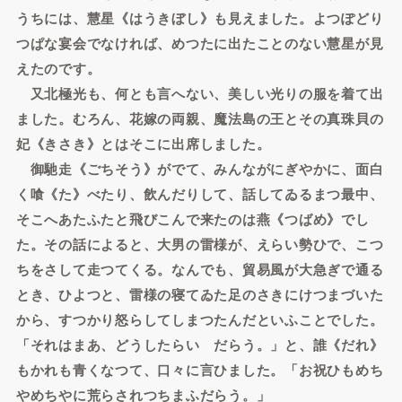
うちには、慧星《はうきぼし》も見えました。よつぽどり
つぱな宴会でなければ、めつたに出たことのない慧星が見
えたのです。
又北極光も、何とも言へない、美しい光りの服を着て出
ました。むろん、花嫁の両親、魔法島の王とその真珠貝の
妃《きさき》とはそこに出席しました。
御馳走《ごちそう》がでて、みんながにぎやかに、面白
く喰《た》べたり、飲んだりして、話してゐるまつ最中、
そこへあたふたと飛びこんで来たのは燕《つばめ》でし
た。その話によると、大男の雷様が、えらい勢ひで、こつ
ちをさして走つてくる。なんでも、貿易風が大急ぎで通る
とき、ひよつと、雷様の寝てゐた足のさきにけつまづいた
から、すつかり怒らしてしまつたんだといふことでした。
「それはまあ、どうしたらいゝだらう。」と、誰《だれ》
もかれも青くなつて、口々に言ひました。「お祝ひもめち
やめちやに荒らされつちまふだらう。」