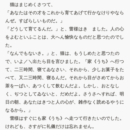
猫はまじめくさつて、
「あなたはその才をこれから育てあげて行かなけりやなら
んぜ。すばらしいものだ。」
「どうして育てるんだ。」と、雷様はきゝました。人の心
をよむといふことは、大へん愉快なものだと思つたのでし
た。
「なんでもないさ。」と、猫は、もうしめたと思つたの
で、いよ／＼出たら目を言ひました。「家《うち》へ行つ
て、二三時間、寝てゐなさい、それから、少しお菓子をた
べて、又二三時間、寝るんだ。それから目がさめてからお
茶を一ぱい、あつくして飲むんだよ。しかし、おとなし
く、ぢつとしてゐないと、だめだよ。さうさへすれば、明
日の朝、あなたはきつと人の心が、雑作なく読めるやうに
なるから。」
雷様はすぐにも家《うち》へ走つて行きたいのでした。
けれども、さすがに礼儀だけは忘れません。