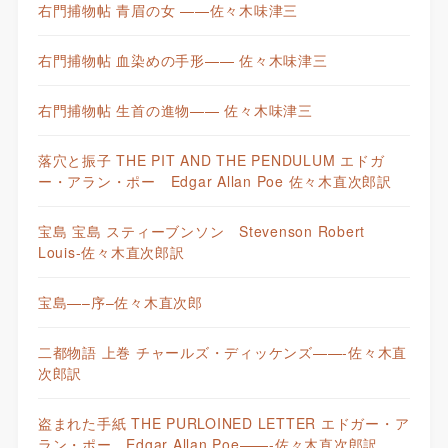
右門捕物帖 青眉の女 ——佐々木味津三
右門捕物帖 血染めの手形—— 佐々木味津三
右門捕物帖 生首の進物—— 佐々木味津三
落穴と振子 THE PIT AND THE PENDULUM エドガ
ー・アラン・ポー Edgar Allan Poe 佐々木直次郎訳
宝島 宝島 スティーブンソン Stevenson Robert
Louis-佐々木直次郎訳
宝島—–序–佐々木直次郎
二都物語 上巻 チャールズ・ディッケンズ——-佐々木直
次郎訳
盗まれた手紙 THE PURLOINED LETTER エドガー・ア
ラン・ポー Edgar Allan Poe——-佐々木直次郎訳