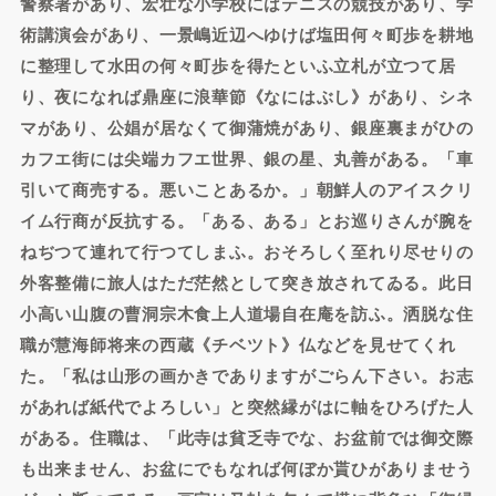
警察署があり、宏壮な小学校にはテニスの競技があり、学
術講演会があり、一景嶋近辺へゆけば塩田何々町歩を耕地
に整理して水田の何々町歩を得たといふ立札が立つて居
り、夜になれば鼎座に浪華節《なにはぶし》があり、シネ
マがあり、公娼が居なくて御蒲焼があり、銀座裏まがひの
カフエ街には尖端カフエ世界、銀の星、丸善がある。「車
引いて商売する。悪いことあるか。」朝鮮人のアイスクリ
イム行商が反抗する。「ある、ある」とお巡りさんが腕を
ねぢつて連れて行つてしまふ。おそろしく至れり尽せりの
外客整備に旅人はただ茫然として突き放されてゐる。此日
小高い山腹の曹洞宗木食上人道場自在庵を訪ふ。洒脱な住
職が慧海師将来の西蔵《チベツト》仏などを見せてくれ
た。「私は山形の画かきでありますがごらん下さい。お志
があれば紙代でよろしい」と突然縁がはに軸をひろげた人
がある。住職は、「此寺は貧乏寺でな、お盆前では御交際
も出来ません、お盆にでもなれば何ぼか貰ひがありませう