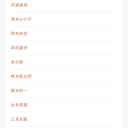
宮城道雄
岡本かの子
岡本綺堂
幸田露伴
未分類
梶井基次郎
横光利一
永井荷風
江見水蔭