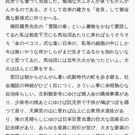
此所でも遭つて当惑した。勉強な大工さんが夜でもかんか
んやるのである。さうして在来の建方を「改良」して都会
風な新様式に作りかへる。
柳田國男先生の「雪国の春」といふ書物をかねて愛読し
てゐた私は粗忽千万にも気仙沼あたりに来ればもうそろそ
ろ「金のベココ」式な遠い日本の、私等の細胞の中にしか
今は無いやうな何かしらがまだ生きてゐるかも知れないな
どと思つてゐた。気仙沼には近年大火があつたといふ。大
火はほんとに業をする。
翌日は朝からがんがん暑い此新時代の町を歩き廻る。社
会施設の神経がひどく目につく。さういふ事に余程熱心な
自治体らしい。古刹観音寺にゆけば婦人会の隣保事業があ
り、少林寺の焼あとにゆけば託児所で子供が鳩ぽつぽを踊
つて居り、天満宮の山に登れば山上に公衆用水道栓があ
り、海の見晴らしにゆけば日本百景当選の巨大な花崗石の
記念碑があり、あらゆる道路に街灯が並び、大きな新築の