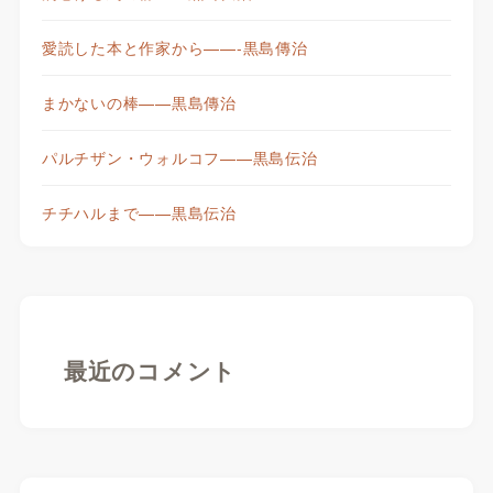
愛読した本と作家から——-黒島傳治
まかないの棒——黒島傳治
パルチザン・ウォルコフ——黒島伝治
チチハルまで——黒島伝治
最近のコメント