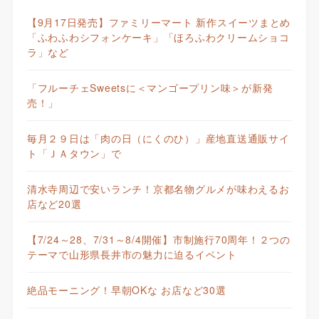
【9月17日発売】ファミリーマート 新作スイーツまとめ
「ふわふわシフォンケーキ」「ほろふわクリームショコ
ラ」など
「フルーチェSweetsに＜マンゴープリン味＞が新発
売！」
毎月２９日は「肉の日（にくのひ）」産地直送通販サイ
ト「ＪＡタウン」で
清水寺周辺で安いランチ！京都名物グルメが味わえるお
店など20選
【7/24～28、7/31～8/4開催】市制施行70周年！２つの
テーマで山形県長井市の魅力に迫るイベント
絶品モーニング！早朝OKな お店など30選