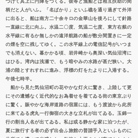
つけて其上に円陣をつくる。彼等と漁船とは相互扶助の間
柄だと人がいふ。「名ばかり」といふ礁を通り過ぎて外洋
に出ると、船は南方二十余キロの金華山を後ろにして針路
一直線に北に向ふ。水温二〇度、気温二七度、東方右舷の
水平線に有るか無しかの遠洋航路の船が数分間置きに一定
の煙を空に残してゆく。この水平線上の電信記号がいつま
でも消えない。暮かかる頃、岩井崎から奥深い気仙沼湾に
はひる。湾内は浅瀬で、もう暗やみの水路が甚だ狭い。大
浦の陸とすれすれに進み、浮標の灯をたよりに入港する。
午後七時半。
船から見た気仙沼町の花やかな灯火に驚き、上陸して更
にその遺憾なく近代的なお為着せを着てゐる街の東京ぶり
に驚く。賑やかな海岸道路の宿屋には、もう渡波から此所
に来てゐる虎丸一行御宿の大きな立札が出てゐる。玉錦一
行の割当人名が出てゐる。私は或る静かな家に泊つたが、
夏に旅行する者の必ず出会ふ旅館の普請手入といふものに