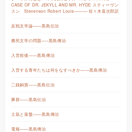
CASE OF DR. JEKYLL AND MR. HYDE スティーヴン
スン Stevenson Robert Louis———-佐々木直次郎訳
反戦文学論——黒島伝治
農民文学の問題—–黒島傳治
入営前後——黒島傳治
入営する青年たちは何をなすべきか——黒島傳治
二銭銅貨——黒島伝治
豚群——黒島伝治
土鼠と落盤——黒島傳治
電報——黒島傳治