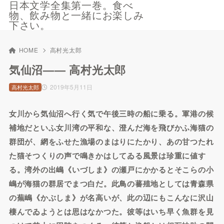
日本文学全集第一巻。食べ
物、飲み物と一緒にお楽しみ
下さい。
HOME
高村光太郎
気仙沼—— 高村光太郎
2019年5月11日
高村光太郎
女川から気仙沼へ行く気で午後三時の船に乗る。軍港の候
補地だといふ女川湾の平和な、澄んだ海を飛びかふ海猫の
群団が、網をふせた漁場のまはりにたかり、あの甘つたれ
た猫そつくりの声で鳴きかはしてゐる風景は珍重に値す
る。湾外の出嶋《いづしま》の瀬戸にかかるとそこらの小
嶋が海猫の群居でまつ白だ。此鳥の蕃殖地としては青森県
の蕪嶋《かぶしま》が名高いが、此の辺にもこんなに沢山
棲んでゐようとは思はなかつた。彼等はいち早く魚群を見