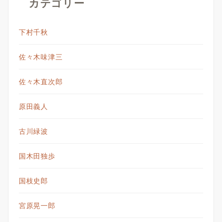
カテゴリー
下村千秋
佐々木味津三
佐々木直次郎
原田義人
古川緑波
国木田独歩
国枝史郎
宮原晃一郎