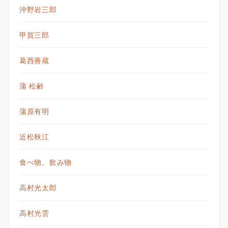
沖野岩三郎
甲賀三郎
葛西善蔵
蒲 松齢
蒲原有明
近松秋江
食べ物。飲み物
高村光太郎
高村光雲