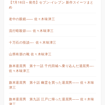
【7月16日～発売】セブン-イレブン 新作スイーツまと
め
老中の眼鏡—— 佐々木味津三
流行暗殺節—– 佐々木味津三
十万石の怪談—- 佐々木味津三
山県有朋の靴 佐々木味津三
旗本退屈男 第十一話 千代田城へ乗り込んだ退屈男—-
佐々木味津三
旗本退屈男 第十話 幽霊を買った退屈男—— 佐々木味
津三
旗本退屈男 第九話 江戸に帰った退屈男—— 佐々木味
津三