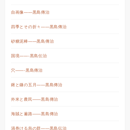
自画像——黒島傳治
四季とその折々——黒島傳治
砂糖泥棒——黒島傳治
国境——-黒島伝治
穴——-黒島傳治
鍬と鎌の五月——黒島傳治
外米と農民——黒島傳治
海賊と遍路——黒島傳治
渦巻ける烏の群——黒島伝治