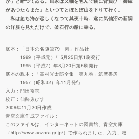
が」と断つてゐる。画家は又軸を包んで横に背負ひ「御縁
があつたらまた」といつてとぼとぼ山を下りて行く。
私は忽ち海が恋しくなつて其夜十時、遂に気仙沼の新調
の洋服を見ただけで、釜石行の船に乗る。
底本：「日本の名随筆79 港」作品社
1989（平成元）年5月25日第1刷発行
1995（平成7）年8月20日第5刷発行
底本の親本：「高村光太郎全集 第九巻」筑摩書房
1957（昭和32）年11月発行
入力：門田裕志
校正：仙酔ゑびす
2006年11月20日作成
青空文庫作成ファイル：
このファイルは、インターネットの図書館、青空文庫
（http://www.aozora.gr.jp/）で作られました。入力、校