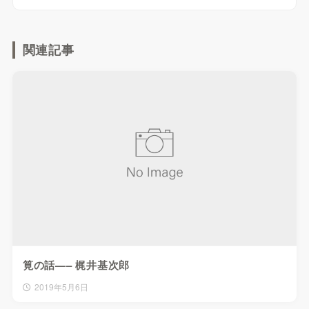
関連記事
筧の話—– 梶井基次郎
2019年5月6日