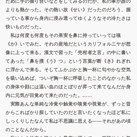
ために手の握り合いなどをしてみるのだが、私の掌が誰の
よりも熱かった。その熱い故《せい》だったのだろう、握
っている掌から身内に浸み透ってゆくようなその冷たさは
快いものだった。
私は何度も何度もその果実を鼻に持っていっては嗅
《か》いでみた。それの産地だというカリフォルニヤが想
像に上って来る。漢文で習った「売柑者之言」の中に書い
てあった「鼻を撲《う》つ」という言葉が断《き》れぎれ
に浮かんで来る。そしてふかぶかと胸一杯に匂やかな空気
を吸い込めば、ついぞ胸一杯に呼吸したことのなかった私
の身体や顔には温い血のほとぼりが昇って来てなんだか身
内に元気が目覚めて来たのだった。……
実際あんな単純な冷覚や触覚や嗅覚や視覚が、ずっと昔
からこればかり探していたのだと言いたくなったほど私に
しっくりしたなんて私は不思議に思える――それがあの頃
のことなんだから。