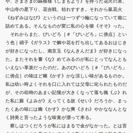
や、さまざまの縞模様《しまもよう》を持った花火の束、
中山寺の星下り、花合戦、枯れすすき。それから鼠花火
《ねずみはなび》というのは一つずつ輪になっていて箱に
詰めてある。そんなものが変に私の心を唆《そそ》った。
それからまた、びいどろ［＃「びいどろ」に傍点］とい
う色｜硝子《ガラス》で鯛や花を打ち出してあるおはじき
が好きになったし、南京玉《なんきんだま》が好きになっ
た。またそれを嘗《な》めてみるのが私にとってなんとも
いえない享楽だったのだ。あのびいどろ［＃「びいどろ」
に傍点］の味ほど幽《かす》かな涼しい味があるものか。
私は幼い時よくそれを口に入れては父母に叱られたものだ
が、その幼時のあまい記憶が大きくなって落ち魄《ぶ》れ
た私に蘇《よみが》えってくる故《せい》だろうか、まっ
たくあの味には幽《かす》かな爽《さわ》やかななんとな
く詩美と言ったような味覚が漂って来る。
察しはつくだろうが私にはまるで金がなかった。とは言