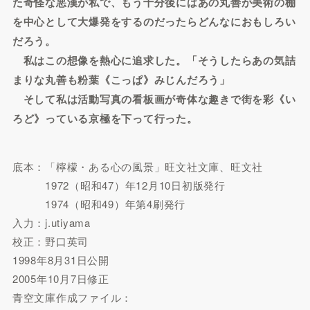
た奇怪な悪漢が私で、もう十分後にはあの丸善が美術の棚
を中心として大爆発をするのだったらどんなにおもしろい
だろう。
私はこの想像を熱心に追求した。「そうしたらあの気詰
まりな丸善も粉葉《こっぱ》みじんだろう」
そして私は活動写真の看板画が奇体な趣きで街を彩《い
ろど》っている京極を下って行った。
底本：「檸檬・ある心の風景」旺文社文庫、旺文社
1972（昭和47）年12月10日初版発行
1974（昭和49）年第4刷発行
入力：j.utiyama
校正：野口英司
1998年8月31日公開
2005年10月7日修正
青空文庫作成ファイル：