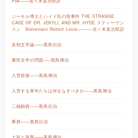
Poe——佐々木直次郎訳
ジーキル博士とハイド氏の怪事件 THE STRANGE
CASE OF DR. JEKYLL AND MR. HYDE スティーヴン
スン Stevenson Robert Louis———-佐々木直次郎訳
反戦文学論——黒島伝治
農民文学の問題—–黒島傳治
入営前後——黒島傳治
入営する青年たちは何をなすべきか——黒島傳治
二銭銅貨——黒島伝治
豚群——黒島伝治
土鼠と落盤——黒島傳治