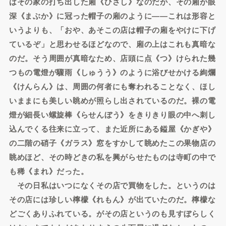
はその家の打ち出した廂《ひさし》なのだが、その廂が眼
深《まぶか》に冠った帽子の廂のように――これは形容と
いうよりも、「おや、あそこの店は帽子の廂をやけに下げ
ているぞ」と思わせるほどなので、廂の上はこれも真暗な
のだ。そう周囲が真暗なため、店頭に点《つ》けられた幾
つもの電燈が驟雨《しゅうう》のように浴びせかける絢爛
《けんらん》は、周囲の何者にも奪われることなく、ほし
いままにも美しい眺めが照らし出されているのだ。裸の電
燈が細長い螺旋棒《らせんぼう》をきりきり眼の中へ刺し
込んでくる往来に立って、また近所にある鎰屋《かぎや》
の二階の硝子《ガラス》窓をすかして眺めたこの果物店の
眺めほど、その時どきの私を興がらせたものは寺町の中で
も稀《まれ》だった。
その日私はいつになくその店で買物をした。というのは
その店には珍しい檸檬《れもん》が出ていたのだ。檸檬な
どごくありふれている。がその店というのも見すぼらしく