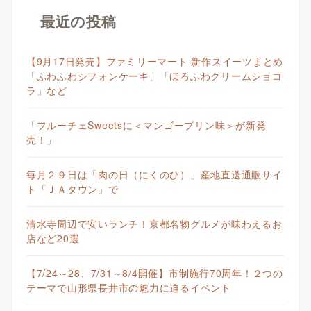
最近の投稿
【9月17日発売】ファミリーマート 新作スイーツまとめ
「ふわふわシフォンケーキ」「ほろふわクリームショコ
ラ」など
「フルーチェSweetsに＜マンゴープリン味＞が新発
売！」
毎月２９日は「肉の日（にくのひ）」産地直送通販サイ
ト「ＪＡタウン」で
清水寺周辺で安いランチ！京都名物グルメが味わえるお
店など20選
【7/24～28、7/31～8/4開催】市制施行70周年！２つの
テーマで山形県長井市の魅力に迫るイベント