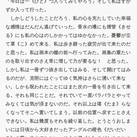
「今日は一《ひと》つ入ってみてやろう」そして私はずか
ずか入って行った。
しかしどうしたことだろう、私の心を充たしていた幸福
な感情はだんだん逃げていった。香水の壜にも煙管《きせ
る》にも私の心はのしかかってはゆかなかった。憂鬱が立
て罩《こ》めて来る、私は歩き廻った疲労が出て来たのだ
と思った。私は画本の棚の前へ行ってみた。画集の重たい
のを取り出すのさえ常に増して力が要るな！ と思った。
しかし私は一冊ずつ抜き出してはみる、そして開けてはみ
るのだが、克明にはぐってゆく気持はさらに湧いて来な
い。しかも呪われたことにはまた次の一冊を引き出して来
る。それも同じことだ。それでいて一度バラバラとやって
みなくては気が済まないのだ。それ以上は堪《たま》らな
くなってそこへ置いてしまう。以前の位置へ戻すことさえ
できない。私は幾度もそれを繰り返した。とうとうおしま
いには日頃から大好きだったアングルの橙色《だいだい