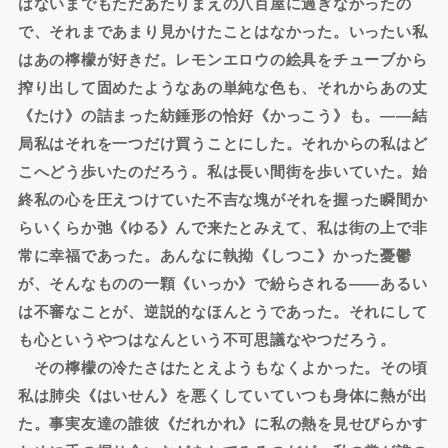
はないまでもただあたりまえの八百屋に過ぎなかったの
で、それまであまり見かけたことはなかった。いったい私
はあの檸檬が好きだ。レモンエロウの絵具をチューブから
搾り出して固めたようなあの単純な色も、それからあの丈
《たけ》の詰まった紡錘形の恰好《かっこう》も。――結
局私はそれを一つだけ買うことにした。それからの私はど
こへどう歩いたのだろう。私は長い間街を歩いていた。始
終私の心を圧えつけていた不吉な塊がそれを握った瞬間か
らいくらか弛《ゆる》んで来たとみえて、私は街の上で非
常に幸福であった。あんなに執拗《しつこ》かった憂鬱
が、そんなものの一顆《いっか》で紛らされる――あるい
は不審なことが、逆説的なほんとうであった。それにして
も心というやつはなんという不可思議なやつだろう。
その檸檬の冷たさはたとえようもなくよかった。その頃
私は肺尖《はいせん》を悪くしていていつも身体に熱が出
た。事実友達の誰彼《だれかれ》に私の熱を見せびらかす