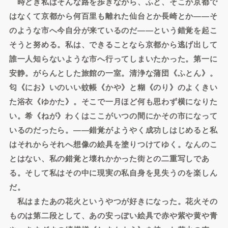
時どき私はそんな路を歩きながら、ふと、そこが京都で
はなくて京都から何百里も離れた仙台とか長崎とか――そ
のような市へ今自分が来ているのだ――という錯覚を起こ
そうと努める。私は、できることなら京都から逃げ出して
誰一人知らないような市へ行ってしまいたかった。第一に
安静。がらんとした旅館の一室。清浄な蒲団《ふとん》。
匂《にお》いのいい蚊帳《かや》と糊《のり》のよくきい
た浴衣《ゆかた》。そこで一月ほど何も思わず横になりた
い。希《ねが》わくはここがいつの間にかその市になって
いるのだったら。――錯覚がようやく成功しはじめると私
はそれからそれへ想像の絵具を塗りつけてゆく。なんのこ
とはない、私の錯覚と壊れかかった街との二重写しであ
る。そして私はその中に現実の私自身を見失うのを楽しん
だ。
私はまたあの花火というやつが好きになった。花火その
ものは第二段として、あの安っぽい絵具で赤や紫や黄や青