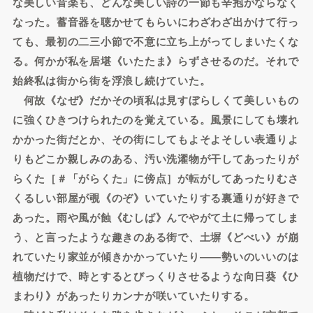
な美しい音楽も、どんな美しい詩の一節も辛抱がならなく
なった。蓄音器を聴かせてもらいにわざわざ出かけて行っ
ても、最初の二三小節で不意に立ち上がってしまいたくな
る。何かが私を居堪《いたたま》らずさせるのだ。それで
始終私は街から街を浮浪し続けていた。
何故《なぜ》だかその頃私は見すぼらしくて美しいもの
に強くひきつけられたのを覚えている。風景にしても壊れ
かかった街だとか、その街にしてもよそよそしい表通りよ
りもどこか親しみのある、汚い洗濯物が干してあったりが
らくた［＃「がらくた」に傍点］が転がしてあったりむさ
くるしい部屋が覗《のぞ》いていたりする裏通りが好きで
あった。雨や風が蝕《むしば》んでやがて土に帰ってしま
う、と言ったような趣きのある街で、土塀《どべい》が崩
れていたり家並が傾きかかっていたり――勢いのいいのは
植物だけで、時とするとびっくりさせるような向日葵《ひ
まわり》があったりカンナが咲いていたりする。