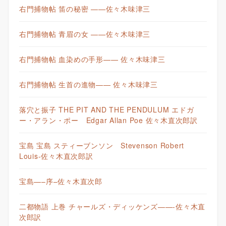
右門捕物帖 笛の秘密 ——佐々木味津三
右門捕物帖 青眉の女 ——佐々木味津三
右門捕物帖 血染めの手形—— 佐々木味津三
右門捕物帖 生首の進物—— 佐々木味津三
落穴と振子 THE PIT AND THE PENDULUM エドガ
ー・アラン・ポー Edgar Allan Poe 佐々木直次郎訳
宝島 宝島 スティーブンソン Stevenson Robert
Louis-佐々木直次郎訳
宝島—–序–佐々木直次郎
二都物語 上巻 チャールズ・ディッケンズ——-佐々木直
次郎訳