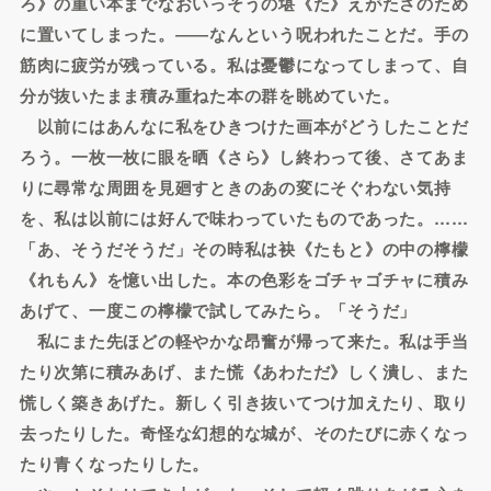
ろ》の重い本までなおいっそうの堪《た》えがたさのため
に置いてしまった。――なんという呪われたことだ。手の
筋肉に疲労が残っている。私は憂鬱になってしまって、自
分が抜いたまま積み重ねた本の群を眺めていた。
以前にはあんなに私をひきつけた画本がどうしたことだ
ろう。一枚一枚に眼を晒《さら》し終わって後、さてあま
りに尋常な周囲を見廻すときのあの変にそぐわない気持
を、私は以前には好んで味わっていたものであった。……
「あ、そうだそうだ」その時私は袂《たもと》の中の檸檬
《れもん》を憶い出した。本の色彩をゴチャゴチャに積み
あげて、一度この檸檬で試してみたら。「そうだ」
私にまた先ほどの軽やかな昂奮が帰って来た。私は手当
たり次第に積みあげ、また慌《あわただ》しく潰し、また
慌しく築きあげた。新しく引き抜いてつけ加えたり、取り
去ったりした。奇怪な幻想的な城が、そのたびに赤くなっ
たり青くなったりした。