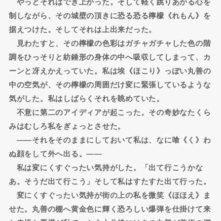
やっとそれはでき上がった。そして軽く跳りあがる心を
制しながら、その城壁の頂きに恐る恐る檸檬《れもん》を
据えつけた。そしてそれは上出来だった。
見わたすと、その檸檬の色彩はガチャガチャした色の階
調をひっそりと紡錘形の身体の中へ吸収してしまって、カ
ーンと冴えかえっていた。私は埃《ほこり》っぽい丸善の
中の空気が、その檸檬の周囲だけ変に緊張しているような
気がした。私はしばらくそれを眺めていた。
不意に第二のアイディアが起こった。その奇妙なたくら
みはむしろ私をぎょっとさせた。
――それをそのままにしておいて私は、なに喰《く》わ
ぬ顔をして外へ出る。――
私は変にくすぐったい気持がした。「出て行こうかな
あ。そうだ出て行こう」そして私はすたすた出て行った。
変にくすぐったい気持が街の上の私を微笑《ほほえ》ま
せた。丸善の棚へ黄金色に輝く恐ろしい爆弾を仕掛けて来