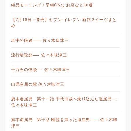
絶品モーニング！早朝OKな お店など30選
【7月16日～発売】セブン-イレブン 新作スイーツまと
め
老中の眼鏡—— 佐々木味津三
流行暗殺節—– 佐々木味津三
十万石の怪談—- 佐々木味津三
山県有朋の靴 佐々木味津三
旗本退屈男 第十一話 千代田城へ乗り込んだ退屈男—-
佐々木味津三
旗本退屈男 第十話 幽霊を買った退屈男—— 佐々木味
津三