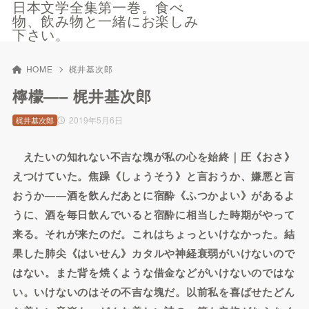
日本文学全集第一巻。食べ
物、飲み物と一緒にお楽しみ
下さい。
HOME
梶井基次郎
檸檬—– 梶井基次郎
2019年5月6日
梶井基次郎
えたいの知れない不吉な塊が私の心を始終｜圧《おさ》
えつけていた。焦躁《しょうそう》と言おうか、嫌悪と言
おうか――酒を飲んだあとに宿酔《ふつかよい》があるよ
うに、酒を毎日飲んでいると宿酔に相当した時期がやって
来る。それが来たのだ。これはちょっといけなかった。結
果した肺尖《はいせん》カタルや神経衰弱がいけないので
はない。また背を焼くような借金などがいけないのではな
い。いけないのはその不吉な塊だ。以前私を喜ばせたどん