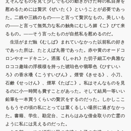
えそんなものを見て少しでも心の動きかけた時の私自身を
慰めるためには贅沢《ぜいたく》ということが必要であっ
た。二銭や三銭のもの――と言って贅沢なもの。美しいも
の――と言って無気力な私の触角にむしろ媚《こ》びて来
るもの。――そう言ったものが自然私を慰めるのだ。
生活がまだ蝕《むしば》まれていなかった以前私の好き
であった所は、たとえば丸善であった。赤や黄のオードコ
ロンやオードキニン。洒落《しゃれ》た切子細工や典雅な
ロココ趣味の浮模様を持った琥珀色や翡翠色《ひすいい
ろ》の香水壜《こうすいびん》。煙管《きせる》、小刀、
石鹸《せっけん》、煙草《たばこ》。私はそんなものを見
るのに小一時間も費すことがあった。そして結局一等いい
鉛筆を一本買うくらいの贅沢をするのだった。しかしここ
ももうその頃の私にとっては重くるしい場所に過ぎなかっ
た。書籍、学生、勘定台、これらはみな借金取りの亡霊の
ように私には見えるのだった。