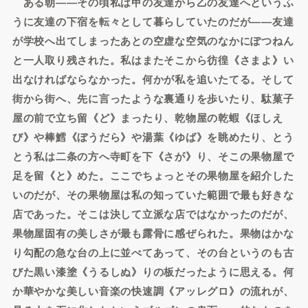
ある朝――その頃私は甲の友達から乙の友達へというふ
うに友達の下宿を転々として暮らしていたのだが――友達
が学校へ出てしまったあとの空虚な空気のなかにぽつねん
と一人取り残された。私はまたそこから彷徨《さまよ》い
出なければならなかった。何かが私を追いたてる。そして
街から街へ、先に言ったような裏通りを歩いたり、駄菓子
屋の前で立ち留《ど》まったり、乾物屋の乾蝦《ほしえ
び》や棒鱈《ぼうだら》や湯葉《ゆば》を眺めたり、とう
とう私は二条の方へ寺町を下《さが》り、そこの果物屋で
足を留《と》めた。ここでちょっとその果物屋を紹介した
いのだが、その果物屋は私の知っていた範囲で最も好きな
店であった。そこは決して立派な店ではなかったのだが、
果物屋固有の美しさが最も露骨に感ぜられた。果物はかな
り勾配の急な台の上に並べてあって、その台というのも古
びた黒い漆塗《うるしぬ》りの板だったように思える。何
か華やかな美しい音楽の快速調《アッレグロ》の流れが、