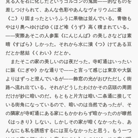
見る人を石に化したというゴルゴンの鬼面――的なものを
差しつけられて、あんな色彩やあんなヴォリウムに凝
《こ》り固まったというふうに果物は並んでいる。青物も
やはり奥へゆけばゆくほど堆《うず》高く積まれている。
――実際あそこの人参葉《にんじんば》の美しさなどは素
晴《すばら》しかった。それから水に漬《つ》けてある豆
だとか慈姑《くわい》だとか。
またそこの家の美しいのは夜だった。寺町通はいったい
に賑《にぎや》かな通りで――と言って感じは東京や大阪
よりはずっと澄んでいるが――飾窓の光がおびただしく街
路へ流れ出ている。それがどうしたわけかその店頭の周囲
だけが妙に暗いのだ。もともと片方は暗い二条通に接して
いる街角になっているので、暗いのは当然であったが、そ
の隣家が寺町通にある家にもかかわらず暗かったのが瞭然
《はっきり》しない。しかしその家が暗くなかったら、あ
んなにも私を誘惑するには至らなかったと思う。もう一つ