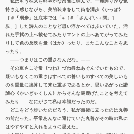
私はもう往来を軽やかな昂奮に弾んで、一種誇りかな気
持さえ感じながら、美的装束をして街を濶歩《かっぽ》
［＃「濶歩」は底本では「※［＃「さんずい＋闊」］
歩」］した詩人のことなど思い浮かべては歩いていた。汚
れた手拭の上へ載せてみたりマントの上へあてがってみた
りして色の反映を量《はか》ったり、またこんなことを思
ったり、
――つまりはこの重さなんだな。――
その重さこそ常《つね》づね尋ねあぐんでいたもので、
疑いもなくこの重さはすべての善いものすべての美しいも
のを重量に換算して来た重さであるとか、思いあがった諧
謔心《かいぎゃくしん》からそんな馬鹿げたことを考えて
みたり――なにがさて私は幸福だったのだ。
どこをどう歩いたのだろう、私が最後に立ったのは丸善
の前だった。平常あんなに避けていた丸善がその時の私に
はやすやすと入れるように思えた。