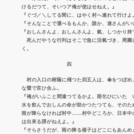
けるだつて、そいつア俺が使はせねえ。』
『ぐづ／＼してる間に、はやく村へ連れて行けよ
『そんなことで運べるもんか、誰か、達さんがい
『おしんさんよ、おしんさんよ、氣、しつかり持
死んだやうな行列はそこで急に活氣づき、周圍
く。
四
村の入口の樹蔭に殘つた四五人は、傘をつぼめ
な聲で言ひ合ふ。
『俺がいふこと間違つてるかよ。雨乞ひにいたゞ
水を飮んでおしんの命が助かつたつても、そのた
雨が降らなければ村中……村中どころか、日本中
は出來る譯がねえよ。』
『そらさうだが、雨の降る樣子はどこにもあんめ