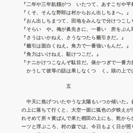
『二年や三年飢饉がつゞいたつて、あすこぢや平
『くそ、そんな野郎は村からおん出しちまへ。』
『おん出しちまつて、田地をみんなで分けつこし
『そらいゝや。俺が眞先きに、一番いゝ所をぶん
『さうはいかねえ、さうなつたら籤引きだ。』
『籤引は面白くねえ。角力で一番強いもんだ。』
『角力はいけねえ、駈けつこだ。』
『ナニかけつこなんぞ駄目だ。俵かつぎで一番力
かうして彼等の話は果しなくつゞく。頭の上で
五
中天に焦げついたやうな太陽もいつか傾いた。
の上に落ちて行くと、大空一面に狐色の夕映えが
れそめて所々黄ばんで來た稻田の上にも、乾から
ーツと浮ぶころ、村の森では、今日もよく日が照