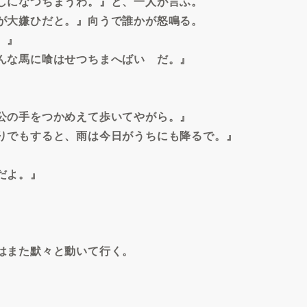
しになつちまうわ。』と、一人が言ふ。
が大嫌ひだと。』向うで誰かが怒鳴る。
。』
んな馬に喰はせつちまへばいゝだ。』
公の手をつかめえて歩いてやがら。』
りでもすると、雨は今日がうちにも降るで。』
だよ。』
はまた默々と動いて行く。