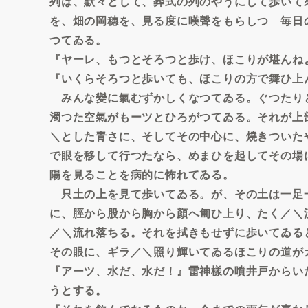
列は、默々として、葬式の列のやうにして歩いて
を、畑の岡穗を、見る度に嘆聲をもらしつゝ毎日
つてゐる。
『ヤーレ、もつとそろつと歩け、ほこりが堪んね
『いくらそろつと歩いても、ほこりの方で舞ひ上
みんな變に氣むずかしくなつてゐる。ぐつたり
濁つた空氣がもーツとひろがつてゐる。それが上
＼とした青さに、そしてその中心に、燒きついた
で眼を移して行つたなら、めまひを起してその場
陽を見ることを病的に怖れてゐる。
只土の上を見て歩いてゐる。が、その土は一足
に、脛から股から胸から顏へ匍ひ上り、たく／＼
／＼流れ落ちる。それを拭きもせずに歩いてゐる
その眼に、ギラ／＼照り輝いてゐるほこりの道が
『アーツ、水だ、水だ！』雷神樣の噴井戸からい
うとする。