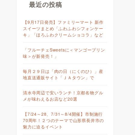
最近の投稿
【9月17日発売】ファミリーマート 新作
スイーツまとめ「ふわふわシフォンケー
キ」「ほろふわクリームショコラ」など
「フルーチェSweetsに＜マンゴープリン
味＞が新発売！」
毎月２９日は「肉の日（にくのひ）」産
地直送通販サイト「ＪＡタウン」で
清水寺周辺で安いランチ！京都名物グル
メが味わえるお店など20選
【7/24～28、7/31～8/4開催】市制施行
70周年！２つのテーマで山形県長井市の
魅力に迫るイベント