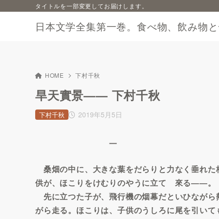
タイトルを一部変更してお届けします。
日本文学全集第一巻。食べ物、飲み物と
HOME
下村千秋
旱天實景—— 下村千秋
2019年5月5日
下村千秋
一
桑畑の中に、大きな葉をだらりと力なく垂れた
供が、ほこりをけむりのやうに立てゝ來る――。
先に立つた子が、飛行機の烟幕だといひながら
がら走る。ほこりは、子供のうしろに尾を引いて