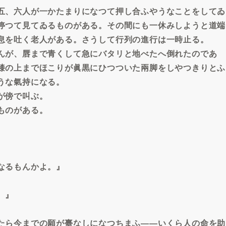
五、六人が一かたまりになつて押し合ふやうなことをしてゐ
停つて見てゐるものがある。その間にも一休みしようと道端
息を吐く老人がある。さうして行列の進行は一時止る。
んが、唇まで青くして急にバタリと地べたへ倒れたのであ
膝の上までほこりが眞黒にひつついた兩脚をしやつきりとふ
うな氣持になる。
が傍で叫ぶ。
ものがある。
なるもんかよ。』
。』
たら今までの願が臺なしになつちまふ――いくら人の命を助