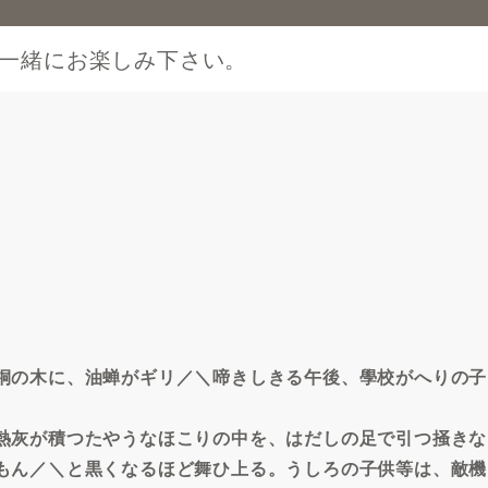
一緒にお楽しみ下さい。
桐の木に、油蝉がギリ／＼啼きしきる午後、學校がへりの子
熱灰が積つたやうなほこりの中を、はだしの足で引つ掻きな
もん／＼と黒くなるほど舞ひ上る。うしろの子供等は、敵機