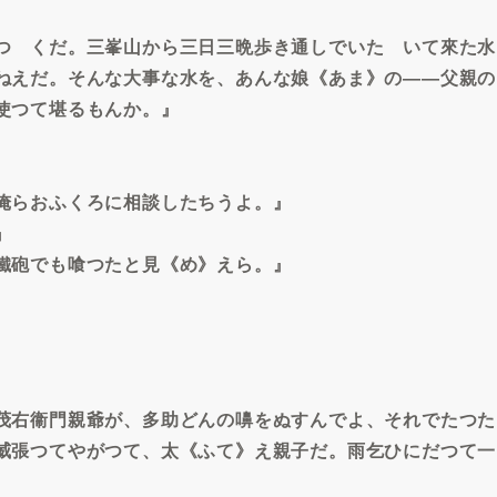
つゞくだ。三峯山から三日三晩歩き通しでいたゞいて來た水
ねえだ。そんな大事な水を、あんな娘《あま》の――父親の
使つて堪るもんか。』
俺らおふくろに相談したちうよ。』
』
鐵砲でも喰つたと見《め》えら。』
茂右衞門親爺が、多助どんの嚊をぬすんでよ、それでたつた
威張つてやがつて、太《ふて》え親子だ。雨乞ひにだつて一