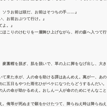
。ソラお前は頭だ、お前はそつちの手……』
い、お前おぶつて行け。』
てよ。』
にほこりのけむりを一層舞ひ上げながら、村の森へ入つて行
、麥藁帽を脱ぎ、肌を脱いで、草の上に脚をなげ出し、大き
いて來た水が、人の命を助ける譯はあんめえ。萬が一、あの
めに五日もやつた雨乞ひがペケになつたらどうするんだい。
の人の命が助かるめえ。おしん一人が命のためにそんなこと
え。俺等が死ぬまで願をかけたつて、降らねえ時は降らねえ