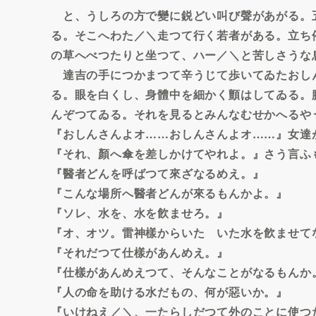
と、うしろの方で變に鋭どい叫び聲があがる。
る。そこへわた／＼走つて行く若者がある。立ち
の草へべつたりと坐つて、ハー／＼と苦しさうな
達吉の手につかまつて辛うじて歩いてゐたおし
る。眼を白くし、身體中を細かく顫はしてゐる。
んぞつてゐる。それを見るとみんなむせかへるや
『おしんさんよオ……おしんさんよオ……』女達
『それ、顏へ傘を差しかけてやれよ。』さう言ふ
『醫者どんを呼ばつて來ざなるめえ。』
『こんな場所へ醫者どんが來るもんかよ。』
『ソレ、水を、水を飮ませろ。』
『オ、オツ。雷神樣からいたゞいた水を飮ませて
『それだつて仕樣があんめえ。』
『仕樣があんめえつて、そんなことがなるもんか
『人の命を助ける水だもの、何が惡いか。』
『いけねえ／＼、一たらしだつて外のことに使つ