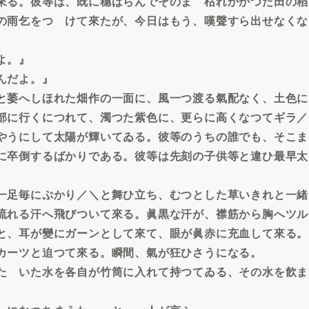
來る。彼等は、既に穗ばらんでそのまゝ枯れかかつた田の稻
の雨乞をつゞけて來たが、今日はもう、嘆聲すら出せなくな
よ。』
んだよ。』
と萎へしほれた畑作の一面に、風一つ渡る氣配なく、土色に
部に行くにつれて、濁つた紫色に、更らに高くなつてギラ／
やうにして太陽が輝いてゐる。彼等のうちの誰でも、そこま
に卒倒するばかりである。彼等は先刻の子供等と違ひ最早太
一足毎にぷかり／＼と舞ひ立ち、むつとした草いきれと一緒
流れる汗へ飛びついて來る。眞黒な汗が、襟筋から胸へツル
と、耳が變にガーンとして來て、眼が眞赤に充血して來る。
カーツと迫つて來る。瞬間、氣が狂ひさうになる。
たゞいた水を各自が竹筒に入れて持つてゐる、その水を飮ま