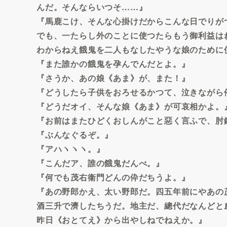
んだ。そんならいつそ……』
『馬鹿こけ、そんな心掛けだからこんな日でりが
でも、一たらし外のことに使つたらもう御利益は
わからねえ餓鬼を二人もなしたやうな娘のために
『また誰かの餓鬼を孕んでんだとよ。』
『さうか、あの娘《あま》が、また！』
『どうしたら子供をおろせるかつて、泣きながら
『どうだオイ、そんな娘《あま》が可哀相かよ。
『お前はまたひどくおしんがこと惡く言ふで、肘
『ぶんなぐるぞ。』
『アハヽヽヽ。』
『こんだア、誰の餓鬼だんべ。』
『何でも茂右衞門どんの伜だちうよ。』
『あの野郎かえ、太い野郎だ。四五年前にやあの
酒三升で濟したちうだ。地主だ、總代だなんどと
昨日《おとてえ》から出やしねでねえか。』