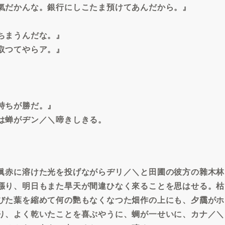
氣だかんな。銀行にしこたま預けてあんだから。』
ちまうんだな。』
取つてやらア。』
持ちが勝だ。』
は蝉がヂン／＼啼きしきる。
眞赤に溶けた光を投げながらヂリ／＼と田圃の彼方の雜木林
漲り、明日もまた旱天が間違ひなく來ることを思はせる。枯
びた葉を縮めて何の艷もなくなつた畑作の上にも、夕靄がホ
り、よく乾いたことを喜ぶやうに、蜩が一せいに、カナ／＼