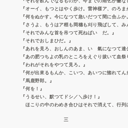
『それを飮んでなるものか、今までの雨乞が臺な
『オーイ、もつとはやく歩け。雷神樣ア、のろま
『何をぬかす。今になつて急いだつて間に合ふか
『さうよ、もうはア稻も岡穗も刈り飛ばして、み
『それでみんな首を吊つて死ねばいゝだ。』
『それでおしまひだ。』
『あれを見ろ、おしんのあま、いゝ氣になつて達
『あの肥つちよの乳のところをえぐり拔いて血祭
『われがそれをやつて見ろ。』
『何が出來るもんか、こいつ、あいつに惚れてん
『馬鹿野郎。』
『何を！』
『うるせい、默つてドシ／＼歩け！』
ほこりの中のわめき合ひはそれで消えて、行列
三