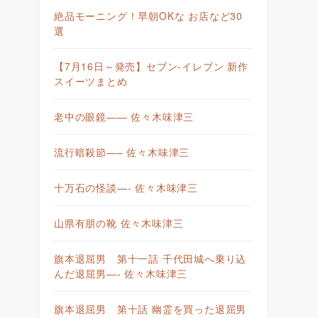
絶品モーニング！早朝OKな お店など30
選
【7月16日～発売】セブン-イレブン 新作
スイーツまとめ
老中の眼鏡—— 佐々木味津三
流行暗殺節—– 佐々木味津三
十万石の怪談—- 佐々木味津三
山県有朋の靴 佐々木味津三
旗本退屈男 第十一話 千代田城へ乗り込
んだ退屈男—- 佐々木味津三
旗本退屈男 第十話 幽霊を買った退屈男