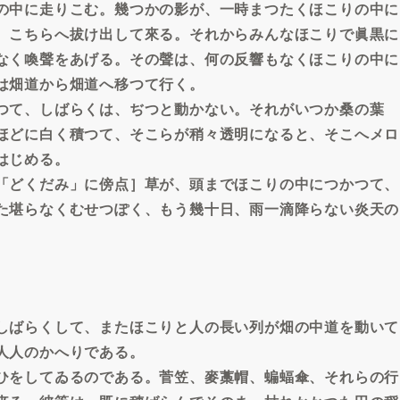
の中に走りこむ。幾つかの影が、一時まつたくほこりの中に
、こちらへ拔け出して來る。それからみんなほこりで眞黒に
なく喚聲をあげる。その聲は、何の反響もなくほこりの中に
は畑道から畑道へ移つて行く。
つて、しばらくは、ぢつと動かない。それがいつか桑の葉
ほどに白く積つて、そこらが稍々透明になると、そこへメロ
はじめる。
「どくだみ」に傍点］草が、頭までほこりの中につかつて、
た堪らなくむせつぽく、もう幾十日、雨一滴降らない炎天の
しばらくして、またほこりと人の長い列が畑の中道を動いて
人人のかへりである。
ひをしてゐるのである。菅笠、麥藁帽、蝙蝠傘、それらの行