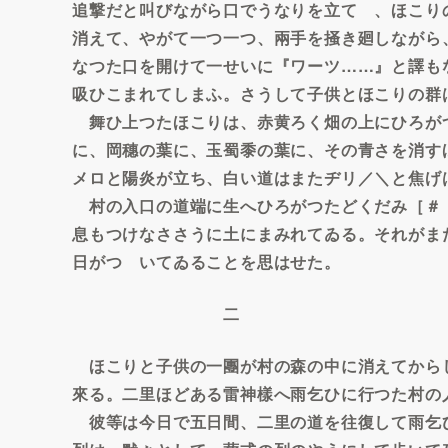
追撃だと叫びながら口でうなりを立てゝ、ほこり
消えて、やがて一つ一つ、兩手を掻き廻しながら
なつた口を開けて一せいに『ワーツ……』と譯も
吸ひこまれてしまふ。さうして子供とほこりの群
舞ひ上つたほこりは、赤黄ろく畑の上にひろが
に、岡穗の葉に、玉蜀黍の葉に、その青さを消す
メロと陽炎が立ち、白い道はまたヂリ／＼と焦げ
村の入口の道端に生へひろがつたどくだみ［＃
息もつけなささうに土にまみれてゐる。それがま
日がつゞいてゐることを思はせた。
二
ほこりと子供の一團が村の森の中に消えてから
來る。二里ほどある雷神樣へ雨乞ひに行つた村の
彼等は今日で五日間、二里の道を往復して雨乞