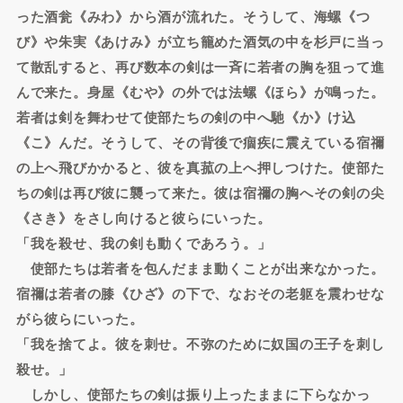
った酒瓮《みわ》から酒が流れた。そうして、海螺《つ
び》や朱実《あけみ》が立ち籠めた酒気の中を杉戸に当っ
て散乱すると、再び数本の剣は一斉に若者の胸を狙って進
んで来た。身屋《むや》の外では法螺《ほら》が鳴った。
若者は剣を舞わせて使部たちの剣の中へ馳《か》け込
《こ》んだ。そうして、その背後で痼疾に震えている宿禰
の上へ飛びかかると、彼を真菰の上へ押しつけた。使部た
ちの剣は再び彼に襲って来た。彼は宿禰の胸へその剣の尖
《さき》をさし向けると彼らにいった。
「我を殺せ、我の剣も動くであろう。」
使部たちは若者を包んだまま動くことが出来なかった。
宿禰は若者の膝《ひざ》の下で、なおその老躯を震わせな
がら彼らにいった。
「我を捨てよ。彼を刺せ。不弥のために奴国の王子を刺し
殺せ。」
しかし、使部たちの剣は振り上ったままに下らなかっ