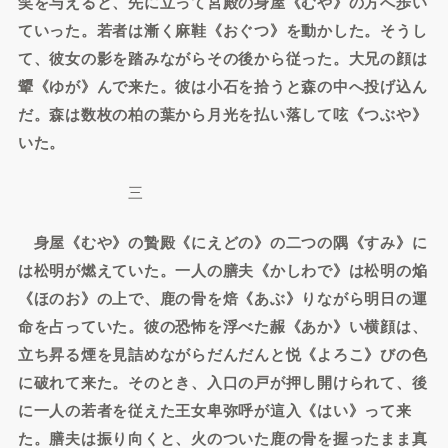
笑を与えると、先に立って宮殿の身屋《むや》の方へ歩い
ていった。若者は漸く麻鞋《おぐつ》を動かした。そうし
て、彼女の影を踏みながらその後から従った。大兄の顔は
顰《ゆが》んで来た。彼は小石を拾うと森の中へ投げ込ん
だ。森は数枚の柏の葉から月光を払い落して呟《つぶや》
いた。
三
身屋《むや》の贄殿《にえどの》の二つの隅《すみ》に
は松明が燃えていた。一人の膳夫《かしわで》は松明の焔
《ほのお》の上で、鹿の骨を焙《あぶ》りながら明日の運
命を占っていた。彼の恐怖を浮べた赧《あか》い横顔は、
立ち昇る煙を見詰めながらだんだんと悦《よろこ》びの色
に破れて来た。そのとき、入口の戸が押し開けられて、後
に一人の若者を従えた王女卑弥呼が這入《はい》って来
た。膳夫は振り向くと、火のついた鹿の骨を握ったまま真