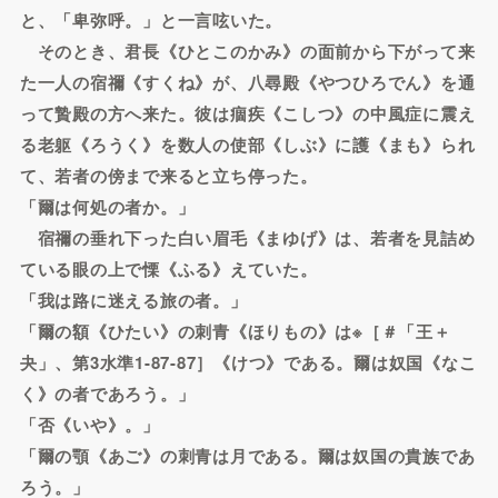
と、「卑弥呼。」と一言呟いた。
そのとき、君長《ひとこのかみ》の面前から下がって来
た一人の宿禰《すくね》が、八尋殿《やつひろでん》を通
って贄殿の方へ来た。彼は痼疾《こしつ》の中風症に震え
る老躯《ろうく》を数人の使部《しぶ》に護《まも》られ
て、若者の傍まで来ると立ち停った。
「爾は何処の者か。」
宿禰の垂れ下った白い眉毛《まゆげ》は、若者を見詰め
ている眼の上で慄《ふる》えていた。
「我は路に迷える旅の者。」
「爾の額《ひたい》の刺青《ほりもの》は※［＃「王＋
夬」、第3水準1-87-87］《けつ》である。爾は奴国《なこ
く》の者であろう。」
「否《いや》。」
「爾の顎《あご》の刺青は月である。爾は奴国の貴族であ
ろう。」