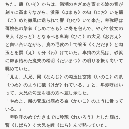
ちた。磯《いそ》からは、満潮のさざめき寄せる波の音が
刻々に高まりながら、浜藻《はまも》の匂《にお》いを籠
《こ》めた微風に送られて響《ひび》いて来た。卑弥呼は
薄桃色の染衣《しめごろも》に身を包んで、やがて彼女の
良人《おっと》となるべき卑狗《ひこ》の大兄《おおえ》
と向い合いながら、鹿の毛皮の上で管玉《くだだま》と勾
玉とを撰《え》り分《わ》けていた。卑狗の大兄は、砂浜
に輝き始めた漁夫の松明《たいまつ》の明りを振り向いて
眺めていた。
「見よ、大兄、爾《なんじ》の勾玉は玄猪《いのこ》の爪
《つめ》のように穢《けが》れている。」と、卑弥呼はい
って、大兄の勾玉を彼の方へ差し示した。
「やめよ、爾の管玉は病める蚕《かいこ》のように曇って
いる。」
卑弥呼のめでたきまでに玲瓏《れいろう》とした顔は、
暫《しばら》く大兄を睥《にら》んで黙っていた。