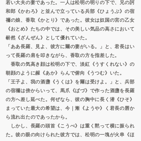
若い大夫の妻であった。一人は松明の明りの下で、兄の訶
和郎《かわろ》と並んで立っている兵部《ひょうぶ》の宿
禰の娘、香取《かとり》であった。彼女は奴国の宮の乙女
《おとめ》たちの中では、その美しい気品の高さにおいて
嶄然《ざんぜん》として優れていた。
「ああ長羅、見よ、彼方に爾の妻がいる。」と、君長はい
って長羅の肩を叩きながら、香取の方を指差した。
香取の気高き顔は松明の下で、淡紅《うすくれない》の
朝顔のように赧《あか》らんで俯向《うつむ》いた。
「王子よ、我の酒盞《うくは》を爾は受けよ。」と、兵部
の宿禰は傍からいって、馬爪《ばづ》で作った酒盞を長羅
の方へ差し延べた。何ぜなら、彼の胸中に長く潜《ひそ》
まっていた最大の希望は、今｜漸《ようや》く君長の唇か
ら流れ出たのであったから。
しかし、長羅の頭首《こうべ》は重く黙って横に振られ
た。彼の眼の向けられた彼方では、松明の一塊が火串《ほ