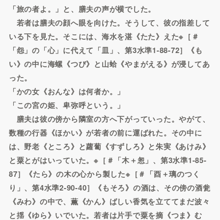
「旅の者よ。」と、膳夫の声が横でした。
若者は膳夫の顔へ眼を向けた。そうして、彼の指差して
いる下を見た。そこには、海水を湛《たた》えた※［＃
「怨」の「心」に代えて「皿」、第3水準1-88-72］《も
い》の中に海螺《つび》と山蛤《やまがえる》が浸してあ
った。
「かの女《おんな》は何者か。」
「この宮の姫、卑弥呼という。」
膳夫は彼の傍から隣室の方へ下がっていった。やがて、
数種の行器《ほかい》が若者の前に運ばれた。その中に
は、野老《ところ》と蘿蔔《すずしろ》と朱実《あけみ》
と粟とがはいっていた。※［＃「木＋怱」、第3水準1-85-
87］《たら》の木の心から製した※［＃「酉＋璃のつく
り」、第4水準2-90-40］《もそろ》の酒は、その傍の酒瓮
《みわ》の中で、薫《かん》ばしい香気を立ててまだ波々
と揺《ゆら》いでいた。若者は片手で粟を摘《つま》む