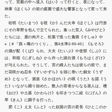
って、宮殿の中へ這入《はい》って行くと、夜になって、
神庫《ほくら》の前の庭園で盛大な饗宴となって変って来
た。
松明《たいまつ》を咬《か》んだ火串《ほぐし》は円形
にその草野を包んで立てられた。集った宮人《みやびと》
たちには、鹿の肉片と、松葉で造った麁酒《そしゅ》や
※［＃「酉＋璃のつくり」、第4水準2-90-40］《もそろ》
の酒が配《くば》られ、大夫《たいぶ》や使部《しぶ》に
は、和稲《にぎしね》から作った諸白酒《もろはくざけ》
が与えられた。そうして、宮の婦人たちは彼らの前で、ま
だ花咲かぬ忍冬《すいかずら》を頭に巻いた鈿女《うず
め》となって、酒楽《さかほがい》の唄《うた》を謡《う
た》いながら踊り始めた。数人の若者からなる楽人は、槽
《おけ》や土器《かわらけ》を叩きつつ二絃《にげん》の
琴《きん》に調子を打った。
肥《こ》え太《ふと》った奴国の宮の君長《ひとこのか