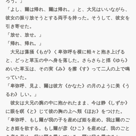
ろう。」
「よし、爾は帰れ、爾は帰れ。」と、大兄はいいながら、
彼女の振り放そうとする両手を持った。そうして、彼女を
引き寄せた。
「放せ、放せ。」
「帰れ、帰れ。」
大兄は藻掻《もが》く卑弥呼を横に軽々と抱き上げる
と、どっと草玉の中へ身を落した。さらさらと揺《ゆら》
めいた草玉は、その実《み》を擦《す》って二人の上で鳴
っていた。
「卑弥呼、見よ、爾は彼方《かなた》の月のように美《う
るわ》しい。」
彼女は大兄の腕の中に抱かれたまま、今は静《しずか》
に眼を瞑《と》じて彼の胸の上へ頬《ほお》をつけた。
「卑弥呼、もし爾が我の子を産めば姫を産め。我は爾のご
とき姫を欲する。もし爾が彦《ひこ》を産めば、我のごと