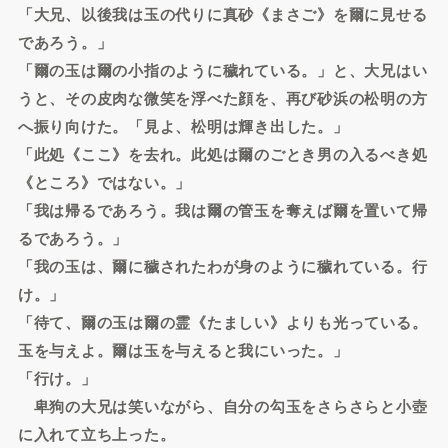
「大兄、以後我は玉の代りに真砂《まさご》を爾に見せる
であろう。」
「爾の玉は爾の小指のように穢れている。」と、大兄はい
うと、その皮肉な微笑を浮べた顔を、再び砂浜の松明の方
へ振り向けた。「見よ、松明は輝き出した。」
「此処《ここ》を去れ。此処は爾のごとき男の入るべき処
《ところ》ではない。」
「我は帰るであろう。我は爾の管玉を奪えば爾を置いて帰
るであろう。」
「我の玉は、爾に穢されたわが身のように穢れている。行
け。」
「待て、爾の玉は爾の霊《たましい》よりも光っている。
玉を与えよ。爾は玉を与えると我にいった。」
「行け。」
卑狗の大兄は笑いながら、自分の勾玉をさらさらと小壺
に入れて立ち上った。