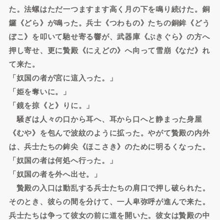
た。法螺はただ一つますます高く月の下を鳴り続けた。銅
鑼《どら》が鳴った。兵士《つわもの》たちの銅鉾《どう
ぼこ》を叩いて馳せ寄る響が、武器庫《ぶきぐら》の方へ
押し寄せ、更に贄殿《にえどの》へ向って雪崩《なだ》れ
て来た。
「奴国の者が宮に這入った。」
「姫を奪いに。」
「鏡を掠《と》りに。」
騒ぎは人々の口から耳へ、耳から口へと静まった身屋
《むや》を包んで波紋のように拡った。やがて贄殿の内外
は、兵士たちの鉾尖《ほこさき》のために明るくなった。
「奴国の者は何処へ行った。」
「奴国の者を外へ出せ。」
贄殿の入口は動乱する兵士たちの肩口で押し破られた。
そのとき、彼らの間を分けて、一人卑弥呼が進んで来た。
兵士たちは争って彼女の前に道を開いた。彼女は贄殿の中