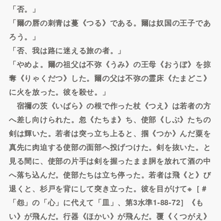
「否。」
「爾の唇の刺青は蔓《つる》である。爾は奴国の王子であ
ろう。」
「否、我は路に迷える旅の者。」
「やめよ。爾の祖父は不弥《うみ》の王母《おうぼ》を掠
奪《りゃくだつ》した。爾の父は不弥の霊床《たまどこ》
に火を放った。彼を殺せ。」
宿禰の茨《いばら》の根で作った杖《つえ》は若者の方
へ差し向けられた。忽《たちま》ち、使部《しぶ》たちの
剣は輝いた。若者は突っ立ち上ると、掴《つか》んだ粟を
真先に肉迫する使部の面部へ投げつけた。剣を抜いた。と
見る間に、使部の片手は剣を握ったまま胴を放れて酒の中
へ落ち込んだ。使部たちは立ち停った。若者は飛《と》び
退くと、杉戸を背にして突き立った。彼を目がけて※［＃
「怨」の「心」に代えて「皿」、第3水準1-88-72］《も
い》が飛んだ。行器《ほかい》が飛んだ。覆《くつがえ》