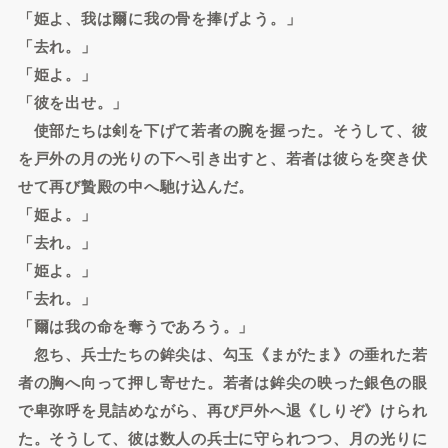
「姫よ、我は爾に我の骨を捧げよう。」
「去れ。」
「姫よ。」
「彼を出せ。」
使部たちは剣を下げて若者の腕を握った。そうして、彼
を戸外の月の光りの下へ引き出すと、若者は彼らを突き伏
せて再び贄殿の中へ馳け込んだ。
「姫よ。」
「去れ。」
「姫よ。」
「去れ。」
「爾は我の命を奪うであろう。」
忽ち、兵士たちの鉾尖は、勾玉《まがたま》の垂れた若
者の胸へ向って押し寄せた。若者は鉾尖の映った銀色の眼
で卑弥呼を見詰めながら、再び戸外へ退《しりぞ》けられ
た。そうして、彼は数人の兵士に守られつつ、月の光りに