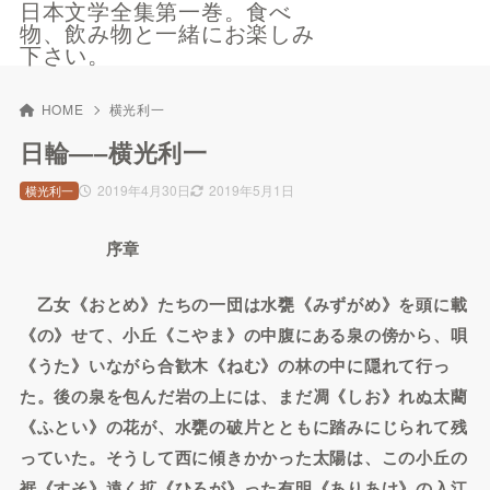
日本文学全集第一巻。食べ
物、飲み物と一緒にお楽しみ
下さい。
HOME
横光利一
日輪—–横光利一
2019年4月30日
2019年5月1日
横光利一
序章
乙女《おとめ》たちの一団は水甕《みずがめ》を頭に載
《の》せて、小丘《こやま》の中腹にある泉の傍から、唄
《うた》いながら合歓木《ねむ》の林の中に隠れて行っ
た。後の泉を包んだ岩の上には、まだ凋《しお》れぬ太藺
《ふとい》の花が、水甕の破片とともに踏みにじられて残
っていた。そうして西に傾きかかった太陽は、この小丘の
裾《すそ》遠く拡《ひろが》った有明《ありあけ》の入江