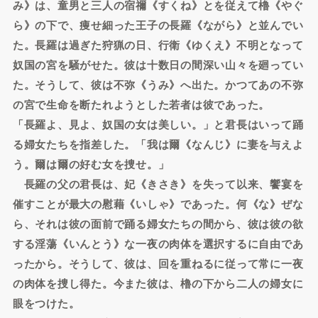
み》は、童男と三人の宿禰《すくね》とを従えて櫓《やぐ
ら》の下で、痩せ細った王子の長羅《ながら》と並んでい
た。長羅は過ぎた狩猟の日、行衛《ゆくえ》不明となって
奴国の宮を騒がせた。彼は十数日の間深い山々を廻ってい
た。そうして、彼は不弥《うみ》へ出た。かつてあの不弥
の宮で生命を断たれようとした若者は彼であった。
「長羅よ、見よ、奴国の女は美しい。」と君長はいって踊
る婦女たちを指差した。「我は爾《なんじ》に妻を与えよ
う。爾は爾の好む女を捜せ。」
長羅の父の君長は、妃《きさき》を失って以来、饗宴を
催すことが最大の慰藉《いしゃ》であった。何《な》ぜな
ら、それは彼の面前で踊る婦女たちの間から、彼は彼の欲
する淫蕩《いんとう》な一夜の肉体を選択するに自由であ
ったから。そうして、彼は、回を重ねるに従って常に一夜
の肉体を捜し得た。今また彼は、櫓の下から二人の婦女に
眼をつけた。