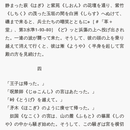
静まった萩《はぎ》と紫苑《しおん》の花壇を通り、紫竹
《しちく》の茂った玉垣の間を白洲《しらす》へぬけて、
磯まで来ると、兵士たちの嘲笑とともに※［＃「革＋
堂」、第3水準1-93-80］《ど》ッと浜藻の上へ投げ出され
た。一連の波が襲って来た。そうして、彼の頭の上を乗り
越えて消えて行くと、彼は漸《ようや》く半身を起して宮
殿の方を見続けた。
四
「王子は帰った。」
「呪禁師《じゅこんし》の言はあたった。」
「峠《とうげ》を越えて。」
「矛木《ほこぎ》のように痩せて帰った。」
奴国《なこく》の宮は、山の麓《ふもと》の篠屋《しの
や》の中から騒ぎ始めた。そうして、この騒ぎは宮を横切