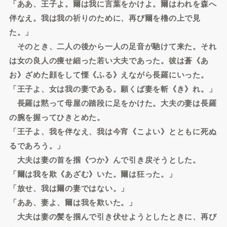
「ああ、王子よ。爾は我に言葉をかけよ。爾はわれを森へ
伴なえ。我は我の祈りのために、再び爾を櫓の上で見
た。」
そのとき、二人の後から一人の足音が馳けて来た。それ
は女の良人の痩せ細った若い大夫であった。彼は蒼《あ
お》ざめた顔をして慄《ふる》えながら長羅にいった。
「王子よ、女は我の妻である。願くば妻を斬《き》れ。」
長羅は黙って母屋の踏段に足をかけた。大夫の妻は長羅
の腕を握ってひきとめた。
「王子よ、我を伴なえ、我は今宵《こよい》とともに死ぬ
るであろう。」
大夫は妻の首を掴《つか》んで引き戻そうとした。
「爾は我を欺《あざむ》いた。爾は狂った。」
「放せ、我は爾の妻ではない。」
「ああ、妻よ、爾は我を欺いた。」
大夫は妻の髪を掴んで引き伏せようとしたときに、再び