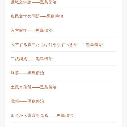
反戦文学論——黒島伝治
農民文学の問題—–黒島傳治
入営前後——黒島傳治
入営する青年たちは何をなすべきか——黒島傳治
二銭銅貨——黒島伝治
豚群——黒島伝治
土鼠と落盤——黒島傳治
電報——黒島傳治
田舎から東京を見る——黒島傳治