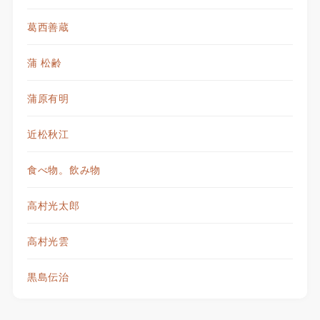
葛西善蔵
蒲 松齢
蒲原有明
近松秋江
食べ物。飲み物
高村光太郎
高村光雲
黒島伝治