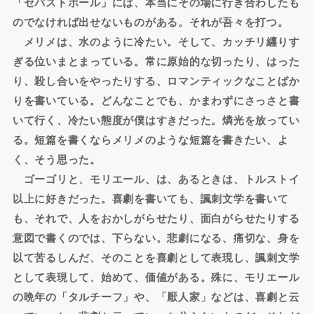
「セバストポール」には、本当にその場に行き合わしたも
のでなければ出せないものがある。それが吾々を打つ。
メリメは、水のように冷たい。そして、カッチリ纒りす
ぎる位いまとまっている。常に原始的な切ったり、はった
り、殺し合いをやったりする、ロマンティックなことばか
りを書いている。どんなことでも、かまわずにさっさと書
いて行く、冷たい態度が僕はすきだった。燐光を放ってい
る。短篇を書くならメリメのような短篇を書きたい、よ
く、そう思った。
ゴーゴリと、モリエール、は、あるときは、トルストイ
以上に好きだった。喜劇を書いても、諷刺文学を書いて
も、それで、人をおかしがらせたり、面白がらせたりする
意図で書くのでは、下らない。悲劇になる、痛切な、身を
以て苦るしんだ、そのことを喜劇として表現し、諷刺文学
として表現して、始めて、価値がある。殊に、モリエール
の晩年の「タルチーフ」や、「厭人家」などは、喜劇と云