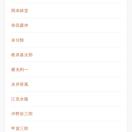
岡本綺堂
幸田露伴
未分類
梶井基次郎
横光利一
永井荷風
江見水蔭
沖野岩三郎
甲賀三郎