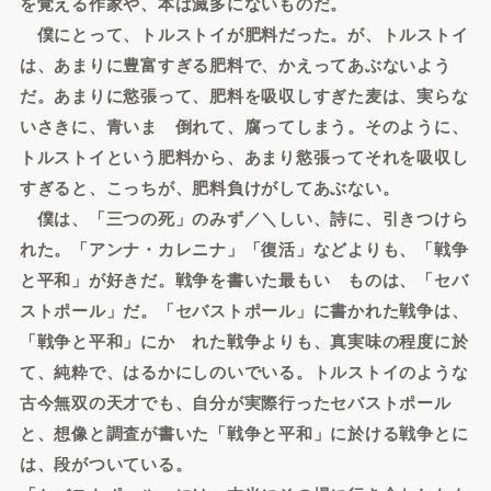
を覚える作家や、本は滅多にないものだ。
僕にとって、トルストイが肥料だった。が、トルストイ
は、あまりに豊富すぎる肥料で、かえってあぶないよう
だ。あまりに慾張って、肥料を吸収しすぎた麦は、実らな
いさきに、青いまゝ倒れて、腐ってしまう。そのように、
トルストイという肥料から、あまり慾張ってそれを吸収し
すぎると、こっちが、肥料負けがしてあぶない。
僕は、「三つの死」のみず／＼しい、詩に、引きつけら
れた。「アンナ・カレニナ」「復活」などよりも、「戦争
と平和」が好きだ。戦争を書いた最もいゝものは、「セバ
ストポール」だ。「セバストポール」に書かれた戦争は、
「戦争と平和」にかゝれた戦争よりも、真実味の程度に於
て、純粋で、はるかにしのいでいる。トルストイのような
古今無双の天才でも、自分が実際行ったセバストポール
と、想像と調査が書いた「戦争と平和」に於ける戦争とに
は、段がついている。