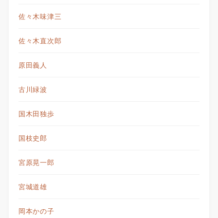
佐々木味津三
佐々木直次郎
原田義人
古川緑波
国木田独歩
国枝史郎
宮原晃一郎
宮城道雄
岡本かの子