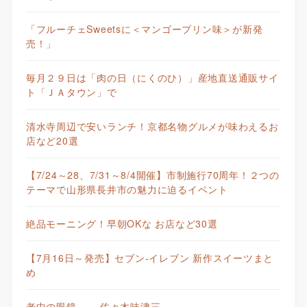
「フルーチェSweetsに＜マンゴープリン味＞が新発
売！」
毎月２９日は「肉の日（にくのひ）」産地直送通販サイ
ト「ＪＡタウン」で
清水寺周辺で安いランチ！京都名物グルメが味わえるお
店など20選
【7/24～28、7/31～8/4開催】市制施行70周年！２つの
テーマで山形県長井市の魅力に迫るイベント
絶品モーニング！早朝OKな お店など30選
【7月16日～発売】セブン-イレブン 新作スイーツまと
め
老中の眼鏡—— 佐々木味津三