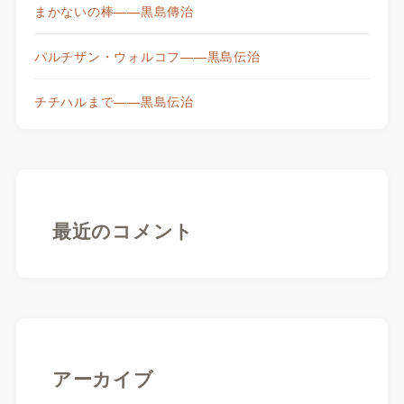
まかないの棒——黒島傳治
パルチザン・ウォルコフ——黒島伝治
チチハルまで——黒島伝治
最近のコメント
アーカイブ