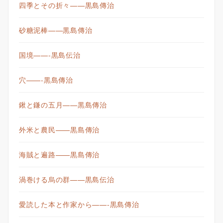
四季とその折々——黒島傳治
砂糖泥棒——黒島傳治
国境——-黒島伝治
穴——-黒島傳治
鍬と鎌の五月——黒島傳治
外米と農民——黒島傳治
海賊と遍路——黒島傳治
渦巻ける烏の群——黒島伝治
愛読した本と作家から——-黒島傳治