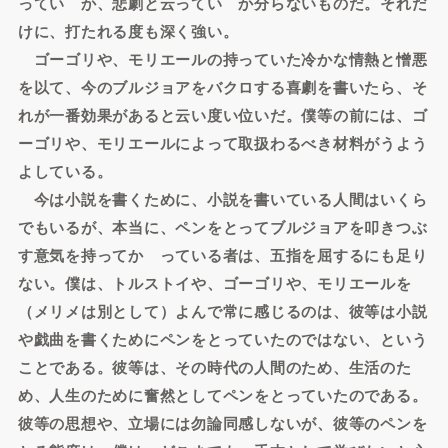
っていゝか、悲劇と云っていゝか分らないものだ。それだ
けに、打たれる度も深く強い。
ゴーゴリや、モリエールの持っていた冷かな情熱と憎悪
を以て、今のブルジョアをバクロする喜劇を書いたら、そ
れが一番効果があると云い度い位いだ。僕等の前には、ゴ
ーゴリや、モリエールによって取扱わるべき材料がうよう
よしている。
今は小説を書くために、小説を書いている人間はいくら
でもいるが、本当に、ペンをとってブルジョアを叩きつぶ
す意気を持ってかゝっている者は、五指を屈するにも足り
ない。僕は、トルストイや、ゴーゴリや、モリエールを
（メリメは別として）よんで常に感じるのは、彼等は小説
や戯曲を書くためにペンをとっていたのではない、という
ことである。彼等は、その時代の人間のため、生活のた
め、人生のために奮然としてペンをとっていたのである。
彼等の思想や、立場には勿論同感しないが、彼等のペンを