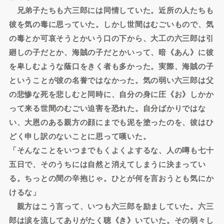
兄弟子たちも六三郎には同情していた。近所の人たちも
彼を気の毒に思っていた。しかし世間はむごいもので、気
の毒とか可哀そうとかいう口の下から、大工の六三郎は引
廻しの子だとか、海賊の子だとかいって、暗《あん》に彼
を卑しむような蔭口をきく者も多かった。実際、海賊の子
ということが彼の名誉ではなかった。気の弱い六三郎は父
の悲惨な死を悲しむと同時に、自分の身に圧《お》しかか
って来る世間のむごい迫害を恐れた。自分ばかりではな
い、大恩のある親方の顔にまでも泥を塗ったのを、彼はひ
どく申し訳のないことに思って嘆いた。
「そんなことをいつまでもくよくよするな、人の噂も七十
五日で、そのうちには自然と消えてしまうに決まってい
る。ちっとの間の辛抱じゃ。ひとが何を言おうとも気にか
けるな」
親方はこう言って、いつも六三郎を励ましていた。六三
郎は涙を流してありがたく聴《き》いていた。その弱々し