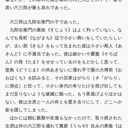
若い六三郎が最も哀れであった。
六三郎は九郎右衛門の子であった。
九郎右衛門の素姓《すじょう》はよく判っていない。な
んでも長町《ながまち》辺で小さい商いをしていたらしい
が、太い胆《きも》をもって生まれた彼は小さい商人《あ
きんど》に不適当であった。彼は細かい十露盤《そろば
ん》の珠《たま》をせせっているのをもどかしく思って、
堂島《どうじま》の米あきないに濡れ手で粟の大博奕《お
おばくち》を試みると、その目算はがらり［＃「がらり」
に傍点］と狂って、小さい身代の有りたけを投げ出しても
まだ足りないような破滅に陥った。もう夜逃げよりほかは
ない。彼は女房と一人の伜とを置き去りにして、どこへか
姿を隠してしまった。
ほかには頼む親類や友達もなかったので、取り残された
女房は伜の六三郎を連れて裏家《うらや》住みの果敢《は