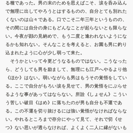
る種であった。男の末のためを思えばこそ、涙を呑み込ん
で無理に出してやろうとはするものの、自分とても別れた
くないのは山々である。口でこそ二年三年というものの、
その間には自分の身にもどんなことが起らないとも限らな
い。今夜が顔の見納めで、もう二度と逢われないようにな
るかも知れない。そんなことを考えると、お園も男に釣り
込まれたように心が少し弱って来た。
そうかといって今更どうなるものではない。こうなった
ら、どうしても男を励まして、無理にも江戸へやるより他
《ほか》はない。弱いながらも男はもうその覚悟をしてい
る。ここで自分がもろい涙を見せて、男の覚悟をにぶらせ
るような事があってはならない。所詮《しょせん》こうい
う苦しい破目《はめ》に落ちたのが男も自分も不運であ
る。この不運を切り抜けるには強い覚悟がなければならな
い。やれるところまで存分にやって見て、それで切《せ
つ》ない思いが透らなければ、よくよく二人に縁がないも