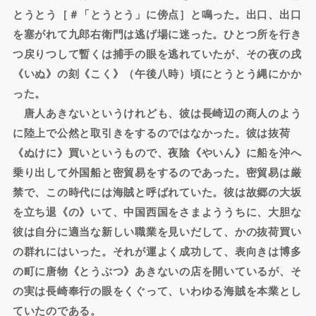
とうとう［＃「とうとう」に傍点］と鳴った。出口、出口
を塞がれて九郎右衛門は逃げ場に迷った。ひとつ所を行き
つ戻りつして暫くは捕手の眼を逃れていたが、その夜の戌
《いぬ》の刻《こく》（午後八時）頃にとうとう縄にかか
った。
唐人あきないというけれども、彼は長崎辺の商人のよう
に陸上で公然と取引きをするのではなかった。彼は抜荷
《ぬけに》買いというもので、夜陰《やいん》に船を沖へ
乗り出して外国船と密貿易をするのであった。密貿易は厳
禁で、この時代には海賊と呼ばれていた。彼は故郷の大坂
を立ち退《の》いて、中国西国をさまよううちに、大胆な
彼は自分に適当な新しい職業を見いだして、かの抜荷買い
の群れにはいった。それが運よく成功して、表向きは博多
の町に唐物《とうぶつ》あきないの店を開いているが、そ
の実は長崎奉行の眼をくぐって、いわゆる海賊を本業とし
ていたのである。