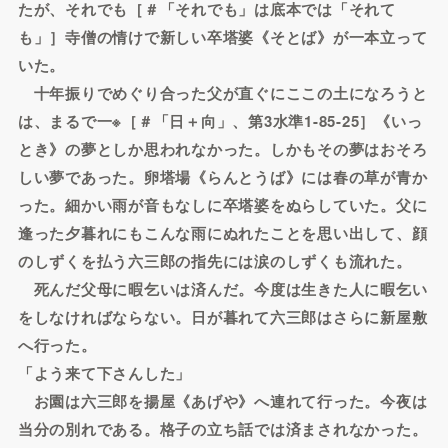
たが、それでも［＃「それでも」は底本では「それて
も」］寺僧の情けで新しい卒塔婆《そとば》が一本立って
いた。
十年振りでめぐり合った父が直ぐにここの土になろうと
は、まるで一※［＃「日＋向」、第3水準1-85-25］《いっ
とき》の夢としか思われなかった。しかもその夢はおそろ
しい夢であった。卵塔場《らんとうば》には春の草が青か
った。細かい雨が音もなしに卒塔婆をぬらしていた。父に
逢った夕暮れにもこんな雨にぬれたことを思い出して、顔
のしずくを払う六三郎の指先には涙のしずくも流れた。
死んだ父母に暇乞いは済んだ。今度は生きた人に暇乞い
をしなければならない。日が暮れて六三郎はさらに新屋敷
へ行った。
「よう来て下さんした」
お園は六三郎を揚屋《あげや》へ連れて行った。今夜は
当分の別れである。格子の立ち話では済まされなかった。