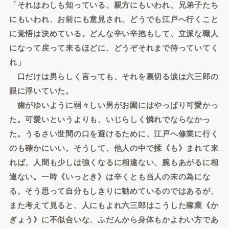
「それはわしも知っている。親方にもいわれ、兄弟子たち
にもいわれ、お前にも意見され、どうでも江戸へ行くこと
に覚悟は決めている。どんな辛い辛抱もして、立派な職人
になって戻って来るほどに、どうぞそれまで待っていてく
れ」
口だけは男らしく言っても、それを裏切る涙は六三郎の
眼に浮いていた。
歯がゆいように弱々しい男がお園にはやっぱり可愛かっ
た。可愛いというよりも、いじらしく憐れでならなかっ
た。うるさい世間の口を避けるために、江戸へ修業に行く
のも確かにいい。そうして、他人の中で揉《も》まれて来
れば、人間も少しは強くなるに相違ない、腕もあがるに相
違ない。一時《いっとき》は辛くとも当人の末の為にな
る。そう思って自分もしきりに勧めているのではあるが、
また考えて見ると、人にもよれ六三郎はこうした稼業《か
ぎょう》に不似合いな、ふだんから身体もかよわい方であ