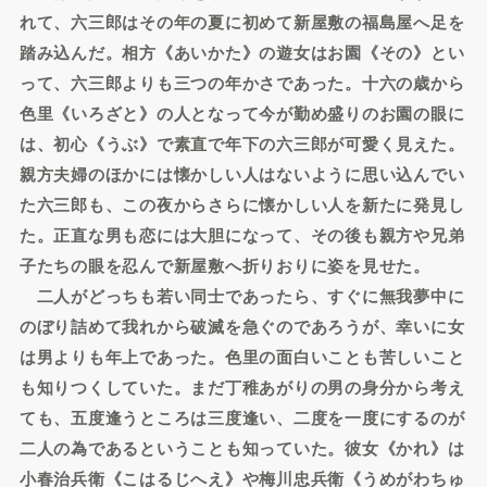
れて、六三郎はその年の夏に初めて新屋敷の福島屋へ足を
踏み込んだ。相方《あいかた》の遊女はお園《その》とい
って、六三郎よりも三つの年かさであった。十六の歳から
色里《いろざと》の人となって今が勤め盛りのお園の眼に
は、初心《うぶ》で素直で年下の六三郎が可愛く見えた。
親方夫婦のほかには懐かしい人はないように思い込んでい
た六三郎も、この夜からさらに懐かしい人を新たに発見し
た。正直な男も恋には大胆になって、その後も親方や兄弟
子たちの眼を忍んで新屋敷へ折りおりに姿を見せた。
二人がどっちも若い同士であったら、すぐに無我夢中に
のぼり詰めて我れから破滅を急ぐのであろうが、幸いに女
は男よりも年上であった。色里の面白いことも苦しいこと
も知りつくしていた。まだ丁稚あがりの男の身分から考え
ても、五度逢うところは三度逢い、二度を一度にするのが
二人の為であるということも知っていた。彼女《かれ》は
小春治兵衛《こはるじへえ》や梅川忠兵衛《うめがわちゅ