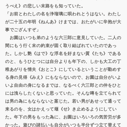
うべえ》の悲しい末路をも知っていた。
「お前とわたしの名を浄瑠璃に唄われとうはない。わたし
が二十五の年明《ねんあ》けまでは、おたがいに辛抱が大
事でござんすぞ」
お園はいつも弟のような六三郎に意見していた。二人の
間にもう行く末の約束が固く取り結ばれていたのであっ
た。しかし艶《はで》な浮名を好まない質《たち》である
のと、もうひとつには自分よりも年下の、しかも大工の丁
稚あがりを情夫《おとこ》にしているということが勤めす
る身の見得《みえ》にもならないので、お園は自分がいよ
いよ自由の身になるまでは、なるべく六三郎との仲をひと
には洩らしたくないと思っていた。そんな噂を立てられて
は男の為にもならないと案じた。若い男があせって通って
来るのを、女はかえって堰《せ》き止めるようにしてい
た。年下の男をもった為に、お園はいろいろの気苦労が多
かった。遊びの諸払いも自分がいつも半分ずつ立て替えて