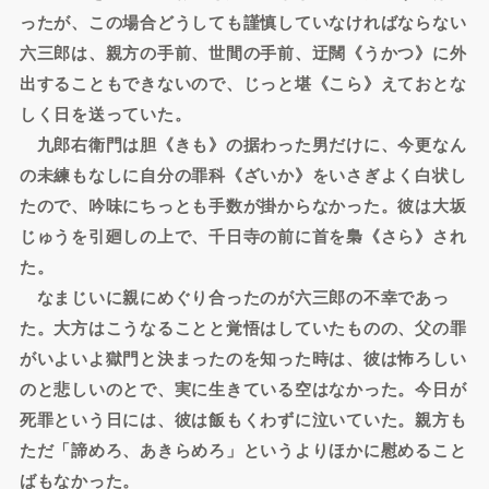
ったが、この場合どうしても謹慎していなければならない
六三郎は、親方の手前、世間の手前、迂闊《うかつ》に外
出することもできないので、じっと堪《こら》えておとな
しく日を送っていた。
九郎右衛門は胆《きも》の据わった男だけに、今更なん
の未練もなしに自分の罪科《ざいか》をいさぎよく白状し
たので、吟味にちっとも手数が掛からなかった。彼は大坂
じゅうを引廻しの上で、千日寺の前に首を梟《さら》され
た。
なまじいに親にめぐり合ったのが六三郎の不幸であっ
た。大方はこうなることと覚悟はしていたものの、父の罪
がいよいよ獄門と決まったのを知った時は、彼は怖ろしい
のと悲しいのとで、実に生きている空はなかった。今日が
死罪という日には、彼は飯もくわずに泣いていた。親方も
ただ「諦めろ、あきらめろ」というよりほかに慰めること
ばもなかった。