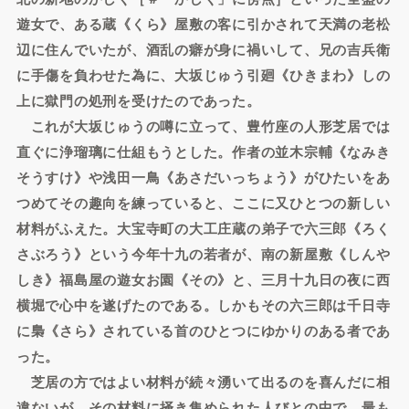
遊女で、ある蔵《くら》屋敷の客に引かされて天満の老松
辺に住んでいたが、酒乱の癖が身に禍いして、兄の吉兵衛
に手傷を負わせた為に、大坂じゅう引廻《ひきまわ》しの
上に獄門の処刑を受けたのであった。
これが大坂じゅうの噂に立って、豊竹座の人形芝居では
直ぐに浄瑠璃に仕組もうとした。作者の並木宗輔《なみき
そうすけ》や浅田一鳥《あさだいっちょう》がひたいをあ
つめてその趣向を練っていると、ここに又ひとつの新しい
材料がふえた。大宝寺町の大工庄蔵の弟子で六三郎《ろく
さぶろう》という今年十九の若者が、南の新屋敷《しんや
しき》福島屋の遊女お園《その》と、三月十九日の夜に西
横堀で心中を遂げたのである。しかもその六三郎は千日寺
に梟《さら》されている首のひとつにゆかりのある者であ
った。
芝居の方ではよい材料が続々湧いて出るのを喜んだに相
違ないが、その材料に掻き集められた人びとの中で、最も