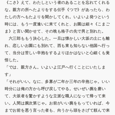
《こさ》えて、わたしという者のあることを忘れてくれる
な。親方の所へたよりをする伝手《つで》があったら、わ
たしの方へもたよりを聞かしてくれ。いよいよ発つという
時には、もう一度逢いに来てくれと、お園は細々《こまご
ま》と言い聞かせて、その晩も格子の先で男と別れた。
六三郎ももう決心した。一旦は懐かしい大坂の土にも離
れ、恋しいお園にも別れて、西も東も知らない他国へ行っ
て、当分は苦しい辛抱をするよりほかはないと心細くも覚
悟した。
「では、親方さん。いよいよ江戸へ行くことにいたしま
す」
「それがいい。なに、多寡が二年か三年の辛抱じゃ。いい
時分には俺の方から呼び戻してやる。せいぜい腕を磨い
て、大坂者を驚かすような立派な職人になって帰って来
い。人間は腕次第じゃ。お前がいい腕をもっていれば、今
までお前を悪う言った者も、向うから頭をさげて頼んで来