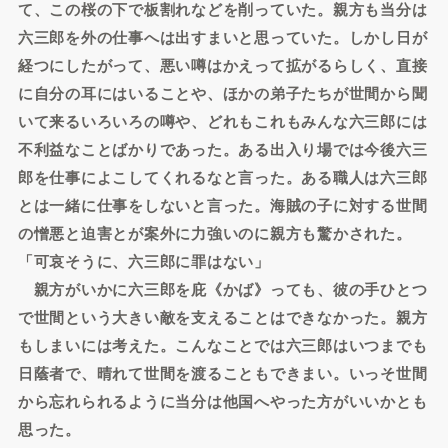
て、この桜の下で板割れなどを削っていた。親方も当分は
六三郎を外の仕事へは出すまいと思っていた。しかし日が
経つにしたがって、悪い噂はかえって拡がるらしく、直接
に自分の耳にはいることや、ほかの弟子たちが世間から聞
いて来るいろいろの噂や、どれもこれもみんな六三郎には
不利益なことばかりであった。ある出入り場では今後六三
郎を仕事によこしてくれるなと言った。ある職人は六三郎
とは一緒に仕事をしないと言った。海賊の子に対する世間
の憎悪と迫害とが案外に力強いのに親方も驚かされた。
「可哀そうに、六三郎に罪はない」
親方がいかに六三郎を庇《かば》っても、彼の手ひとつ
で世間という大きい敵を支えることはできなかった。親方
もしまいには考えた。こんなことでは六三郎はいつまでも
日蔭者で、晴れて世間を渡ることもできまい。いっそ世間
から忘れられるように当分は他国へやった方がいいかとも
思った。