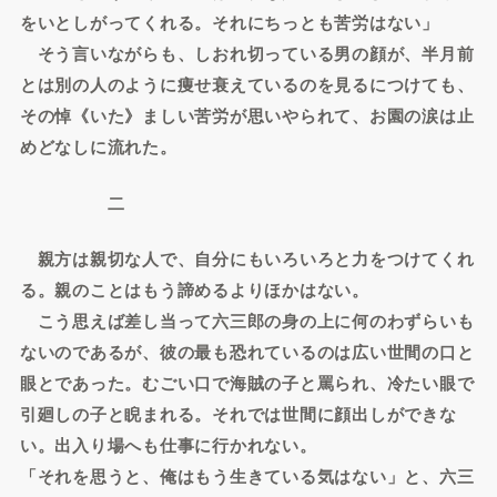
をいとしがってくれる。それにちっとも苦労はない」
そう言いながらも、しおれ切っている男の顔が、半月前
とは別の人のように痩せ衰えているのを見るにつけても、
その悼《いた》ましい苦労が思いやられて、お園の涙は止
めどなしに流れた。
二
親方は親切な人で、自分にもいろいろと力をつけてくれ
る。親のことはもう諦めるよりほかはない。
こう思えば差し当って六三郎の身の上に何のわずらいも
ないのであるが、彼の最も恐れているのは広い世間の口と
眼とであった。むごい口で海賊の子と罵られ、冷たい眼で
引廻しの子と睨まれる。それでは世間に顔出しができな
い。出入り場へも仕事に行かれない。
「それを思うと、俺はもう生きている気はない」と、六三