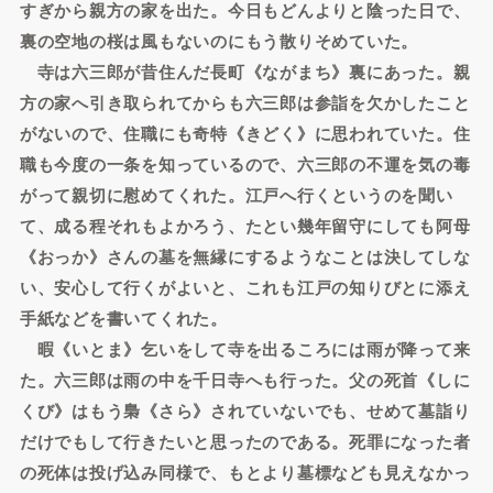
すぎから親方の家を出た。今日もどんよりと陰った日で、
裏の空地の桜は風もないのにもう散りそめていた。
寺は六三郎が昔住んだ長町《ながまち》裏にあった。親
方の家へ引き取られてからも六三郎は参詣を欠かしたこと
がないので、住職にも奇特《きどく》に思われていた。住
職も今度の一条を知っているので、六三郎の不運を気の毒
がって親切に慰めてくれた。江戸へ行くというのを聞い
て、成る程それもよかろう、たとい幾年留守にしても阿母
《おっか》さんの墓を無縁にするようなことは決してしな
い、安心して行くがよいと、これも江戸の知りびとに添え
手紙などを書いてくれた。
暇《いとま》乞いをして寺を出るころには雨が降って来
た。六三郎は雨の中を千日寺へも行った。父の死首《しに
くび》はもう梟《さら》されていないでも、せめて墓詣り
だけでもして行きたいと思ったのである。死罪になった者
の死体は投げ込み同様で、もとより墓標なども見えなかっ