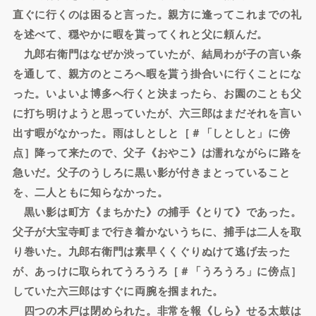
直ぐに行くのは困ると言った。親方に逢ってこれまでの礼
を述べて、穏やかに暇を貰ってくれと父に頼んだ。
九郎右衛門はなぜか渋っていたが、結局わが子の言い条
を通して、親方のところへ暇を貰う掛合いに行くことにな
った。いよいよ博多へ行くと決まったら、お園のことも父
に打ち明けようと思っていたが、六三郎はまだそれを言い
出す暇がなかった。雨はしとしと［＃「しとしと」に傍
点］降って来たので、父子《おやこ》は濡れながらに路を
急いだ。父子のうしろに黒い影が付きまとっていること
を、二人ともに知らなかった。
黒い影は町方《まちかた》の捕手《とりて》であった。
父子が大宝寺町まで行き着かないうちに、捕手は二人を取
り巻いた。九郎右衛門は素早くくぐりぬけて逃げ去った
が、あっけに取られてうろうろ［＃「うろうろ」に傍点］
していた六三郎はすぐに両腕を掴まれた。
四つの木戸は閉められた。非常を報《しら》せる太鼓は