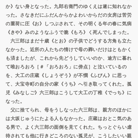
か》ない身となった。九郎右衛門のゆくえは遂に知れなか
った。さなきだにふだんからかよわいからだの女房は苦労
の重荷に圧《お》しつぶされて、その明くる年の春に気病
《きや》みのようなふうで脆《もろ》く死んでしまった。
六三郎はまだ十歳《とお》の子供でどうする方角も立た
なかった。近所の人たちの情けで母の葬いだけはともかく
も済ましたが、これから先どうしていいのか、途方に暮れ
て唯おろおろ［＃「おろおろ」に傍点］と泣いているの
を、大工の庄蔵《しょうぞう》が不憫《ふびん》に思っ
て、大宝寺町の自分の家《うち》へ引き取ってくれた。孤
児《みなしご》六三郎はこうして大工の丁稚《でっち》に
なった。
父に捨てられ、母をうしなった六三郎は、親方のほかに
は大坂じゅうにたよる人もなかった。庄蔵はおとこ気のあ
る男で、よく六三郎の面倒を見てくれた。ちっとぐらい虐
待されても他に行きどころのない孤児が、こうしたいい親