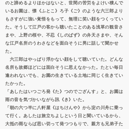
のと諦めるよりほかはないと、世間の苦労をよけい積んで
いるお園は、懐《ふとこ》ろ子《ご》のような六三郎より
もさすがに強い覚悟をもって、無理に笑い顔をつくってい
た。そうして江戸の客から聴いたことのある浅草の観音さ
まや、上野の桜や、不忍《しのばず》の弁天さまや、そん
な江戸名所のうわさなどを面白そうに男に話して聞かせ
た。
六三郎はやっぱり浮かない顔をして聴いていた。どんな
名所も故郷ほどには面白そうに思えなかった。たとい毎日
逢われないでも、お園の生きている土地に同じく生きてい
たかった。
「あしたはいつごろ発《た》つのでござんす」と、お園は
雨の音を気づかいながら訊《き》いた。
「朝の六つ半に八軒屋《はちけんや》から淀の川舟に乗っ
て行く。あしたは旅立ちよしという日と聞いているから、
大抵の雨ならば思い切って発つつもりで、親方も兄弟子た