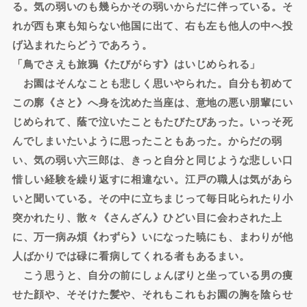
る。気の弱いのも幾らかその弱いからだに伴っている。そ
れが西も東も知らない他国に出て、右も左も他人の中へ投
げ込まれたらどうであろう。
「鳥でさえも旅鴉《たびがらす》はいじめられる」
お園はそんなことも悲しく思いやられた。自分も初めて
この廓《さと》へ身を沈めた当座は、意地の悪い朋輩にい
じめられて、蔭で泣いたこともたびたびあった。いっそ死
んでしまいたいように思ったこともあった。からだの弱
い、気の弱い六三郎は、きっと自分と同じような悲しい口
惜しい経験を繰り返すに相違ない。江戸の職人は気があら
いと聞いている。その中に立ちまじって毎日叱られたり小
突かれたり、散々《さんざん》ひどい目に会わされた上
に、万一病み煩《わずら》いになった暁にも、まわりが他
人ばかりでは碌に看病してくれる者もあるまい。
こう思うと、自分の前にしょんぼりと坐っている男の痩
せた顔や、そそけた髪や、それもこれもお園の胸を陰らせ