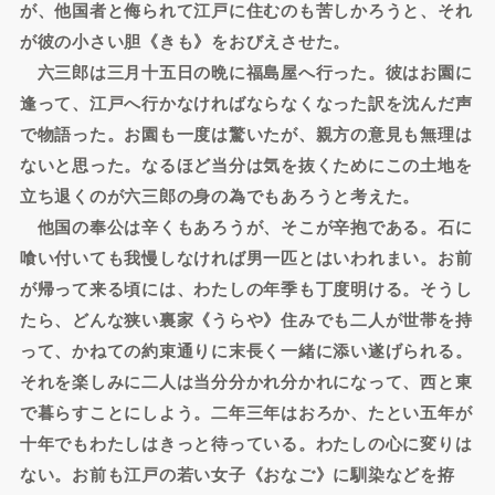
が、他国者と侮られて江戸に住むのも苦しかろうと、それ
が彼の小さい胆《きも》をおびえさせた。
六三郎は三月十五日の晩に福島屋へ行った。彼はお園に
逢って、江戸へ行かなければならなくなった訳を沈んだ声
で物語った。お園も一度は驚いたが、親方の意見も無理は
ないと思った。なるほど当分は気を抜くためにこの土地を
立ち退くのが六三郎の身の為でもあろうと考えた。
他国の奉公は辛くもあろうが、そこが辛抱である。石に
喰い付いても我慢しなければ男一匹とはいわれまい。お前
が帰って来る頃には、わたしの年季も丁度明ける。そうし
たら、どんな狭い裏家《うらや》住みでも二人が世帯を持
って、かねての約束通りに末長く一緒に添い遂げられる。
それを楽しみに二人は当分分かれ分かれになって、西と東
で暮らすことにしよう。二年三年はおろか、たとい五年が
十年でもわたしはきっと待っている。わたしの心に変りは
ない。お前も江戸の若い女子《おなご》に馴染などを拵