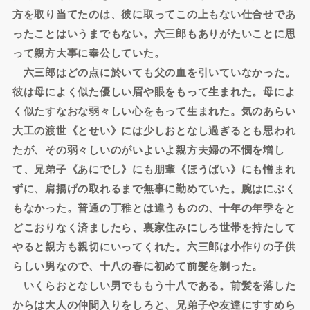
方を取り当てたのは、彼に取ってこの上もない仕合せであ
ったことはいうまでもない。六三郎もありがたいことに思
って親方大事に奉公していた。
六三郎はどの点に於いても父の血を引いていなかった。
彼は母によく似た優しい眉や眼をもって生まれた。母によ
く似たすなおな弱々しい心をもって生まれた。気のあらい
大工の渡世《とせい》には少しおとなし過ぎるとも思われ
たが、その弱々しいのがいよいよ親方夫婦の不憫を増し
て、兄弟子《あにでし》にも朋輩《ほうばい》にも憎まれ
ずに、肩揚げの取れるまで無事に勤めていた。腕はにぶく
もなかった。普通の丁稚とは違うものの、十年の年季をと
どこおりなく済ましたら、裏家住みにしろ世帯を持たして
やると親方も親切にいってくれた。六三郎は小作りの子供
らしい男なので、十八の春に初めて前髪を剃った。
いくらおとなしい男でももう十八である。前髪を落した
からは大人の仲間入りをしろと、兄弟子や友達にすすめら