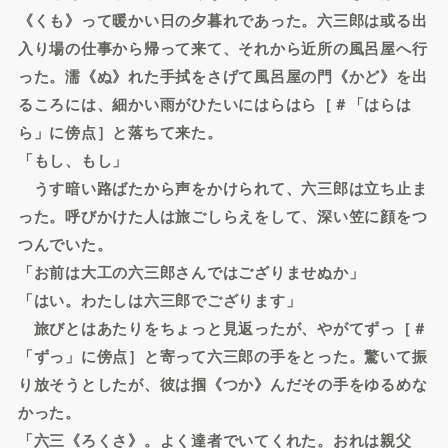
《くも》って暖かい日の夕暮れであった。六三郎は或る出
入り場の仕事から帰って来て、それから近所の風呂屋へ行
った。濡《ぬ》れた手拭をさげて風呂屋の門《かど》を出
るころには、細かい雨がひたいにはらはら［＃「はらは
ら」に傍点］と落ちて来た。
「もし、もし」
うす暗い路ばたから声をかけられて、六三郎は立ち止ま
った。呼びかけた人は旅ごしらえをして、深い笠に顔をつ
つんでいた。
「お前は大工の六三郎さんではござりませぬか」
「はい。わたしは六三郎でござります」
旅びとはあたりをちょっと見返ったが、やがてずっ［＃
「ずっ」に傍点］と寄って六三郎の手をとった。驚いて振
り放そうとしたが、彼は掴《つか》んだその手をゆるめな
かった。
「六三《ろくさ》。よく達者でいてくれた。おれは親父