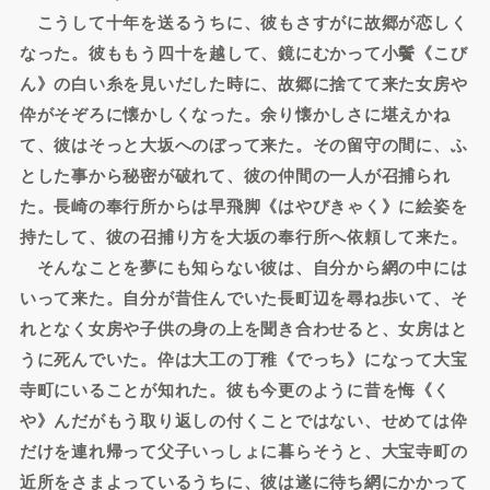
こうして十年を送るうちに、彼もさすがに故郷が恋しく
なった。彼ももう四十を越して、鏡にむかって小鬢《こび
ん》の白い糸を見いだした時に、故郷に捨てて来た女房や
伜がそぞろに懐かしくなった。余り懐かしさに堪えかね
て、彼はそっと大坂へのぼって来た。その留守の間に、ふ
とした事から秘密が破れて、彼の仲間の一人が召捕られ
た。長崎の奉行所からは早飛脚《はやびきゃく》に絵姿を
持たして、彼の召捕り方を大坂の奉行所へ依頼して来た。
そんなことを夢にも知らない彼は、自分から網の中には
いって来た。自分が昔住んでいた長町辺を尋ね歩いて、そ
れとなく女房や子供の身の上を聞き合わせると、女房はと
うに死んでいた。伜は大工の丁稚《でっち》になって大宝
寺町にいることが知れた。彼も今更のように昔を悔《く
や》んだがもう取り返しの付くことではない、せめては伜
だけを連れ帰って父子いっしょに暮らそうと、大宝寺町の
近所をさまよっているうちに、彼は遂に待ち網にかかって