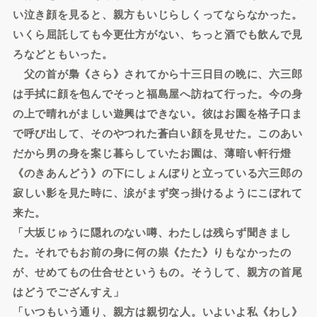
い泣き顔を見ると、親方もいじらしくってならなかった。
いくら屈託しても今更仕方がない、ちっと酒でも飲んで見
ろなどともいった。
父の首が梟《さら》されてから十三日目の晩に、六三郎
は手拭に顔を包んでそっと福島屋へ訪ねて行った。今の身
の上で晴れがましい遊興はできない。彼はお園を格子口ま
で呼び出して、そのやつれた蒼白い顔を見せた。このあい
だから男の身を案じ暮らしていたお園は、薄暗い軒行燈
《のきあんどう》の下にしょんぼりと立っている六三郎の
寂しい影を見た時に、涙がまず突っ掛けるようにこぼれて
来た。
「大坂じゅうに隠れのない噂、わたしは残らず聞きまし
た。それでもお前の身に何の祟《たた》りもなかったの
が、せめてもの仕合せというもの。そうして、親方の首尾
はどうでござんすえ」
「いつもいう通り、親方は親切な人。いよいよ私《わし》