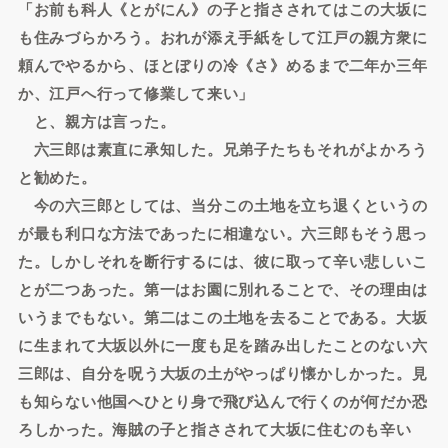
「お前も科人《とがにん》の子と指さされてはこの大坂に
も住みづらかろう。おれが添え手紙をして江戸の親方衆に
頼んでやるから、ほとぼりの冷《さ》めるまで二年か三年
か、江戸へ行って修業して来い」
と、親方は言った。
六三郎は素直に承知した。兄弟子たちもそれがよかろう
と勧めた。
今の六三郎としては、当分この土地を立ち退くというの
が最も利口な方法であったに相違ない。六三郎もそう思っ
た。しかしそれを断行するには、彼に取って辛い悲しいこ
とが二つあった。第一はお園に別れることで、その理由は
いうまでもない。第二はこの土地を去ることである。大坂
に生まれて大坂以外に一度も足を踏み出したことのない六
三郎は、自分を呪う大坂の土がやっぱり懐かしかった。見
も知らない他国へひとり身で飛び込んで行くのが何だか恐
ろしかった。海賊の子と指さされて大坂に住むのも辛い