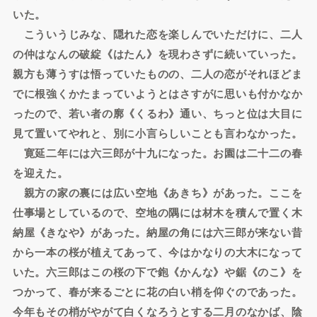
いた。
こういうじみな、隠れた恋を楽しんでいただけに、二人
の仲はなんの破綻《はたん》を現わさずに続いていった。
親方も薄うすは悟っていたものの、二人の恋がそれほどま
でに根強くかたまっていようとはさすがに思いも付かなか
ったので、若い者の廓《くるわ》通い、ちっと位は大目に
見て置いてやれと、別に小言らしいことも言わなかった。
寛延二年には六三郎が十九になった。お園は二十二の春
を迎えた。
親方の家の裏には広い空地《あきち》があった。ここを
仕事場としているので、空地の隅には材木を積んで置く木
納屋《きなや》があった。納屋の角には六三郎が来ない昔
から一本の桜が植えてあって、今はかなりの大木になって
いた。六三郎はこの桜の下で鉋《かんな》や鋸《のこ》を
つかって、春が来るごとに花の白い梢を仰ぐのであった。
今年もその梢がやがて白くなろうとする二月のなかば、陰