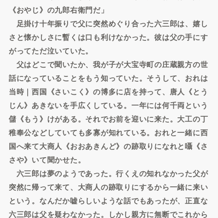
《おやじ》の九郎右衛門だ」
足掛け十年振りで父に突然めぐり合った六三郎は、嬉し
さと懐かしさに暫くは口も利けなかった。彼は父の手にす
がってただ泣いていた。
父はどこで聞いたか、我が子が大宝寺町の庄蔵親方の世
話になっていることをもう知っていた。そうして、おれは
当時｜西国《さいこく》の博多に店を持って、唐人《とう
じん》あきないを手広くしている。一年には何千両という
儲《もう》けがある。それでお前を迎いに来た。大工の丁
稚奉公などしていても多寡が知れている。おれと一緒に西
国へ来て大商人《おおあきんど》の跡取りになれと囁《さ
さや》いて聞かせた。
六三郎は夢のようであった。行くえの知れなかった父が
突然に帰って来て、大商人の跡取りにするから一緒に来い
という。なんだか嘘らしいような話でもあったが、正直な
六三郎は父を疑わなかった。しかし親方に無断でこれから