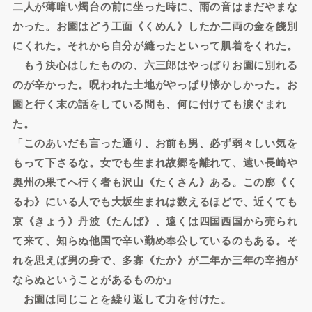
二人が薄暗い燭台の前に坐った時に、雨の音はまだやまな
かった。お園はどう工面《くめん》したか二両の金を餞別
にくれた。それから自分が縫ったといって肌着をくれた。
もう決心はしたものの、六三郎はやっぱりお園に別れる
のが辛かった。呪われた土地がやっぱり懐かしかった。お
園と行く末の話をしている間も、何に付けても涙ぐまれ
た。
「このあいだも言った通り、お前も男、必ず弱々しい気を
もって下さるな。女でも生まれ故郷を離れて、遠い長崎や
奥州の果てへ行く者も沢山《たくさん》ある。この廓《く
るわ》にいる人でも大坂生まれは数えるほどで、近くても
京《きょう》丹波《たんば》、遠くは四国西国から売られ
て来て、知らぬ他国で辛い勤め奉公しているのもある。そ
れを思えば男の身で、多寡《たか》が二年か三年の辛抱が
ならぬということがあるものか」
お園は同じことを繰り返して力を付けた。