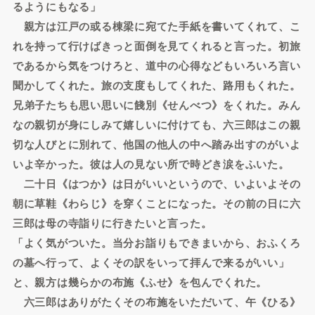
るようにもなる」
親方は江戸の或る棟梁に宛てた手紙を書いてくれて、こ
れを持って行けばきっと面倒を見てくれると言った。初旅
であるから気をつけろと、道中の心得などもいろいろ言い
聞かしてくれた。旅の支度もしてくれた、路用もくれた。
兄弟子たちも思い思いに餞別《せんべつ》をくれた。みん
なの親切が身にしみて嬉しいに付けても、六三郎はこの親
切な人びとに別れて、他国の他人の中へ踏み出すのがいよ
いよ辛かった。彼は人の見ない所で時どき涙をふいた。
二十日《はつか》は日がいいというので、いよいよその
朝に草鞋《わらじ》を穿くことになった。その前の日に六
三郎は母の寺詣りに行きたいと言った。
「よく気がついた。当分お詣りもできまいから、おふくろ
の墓へ行って、よくその訳をいって拝んで来るがいい」
と、親方は幾らかの布施《ふせ》を包んでくれた。
六三郎はありがたくその布施をいただいて、午《ひる》