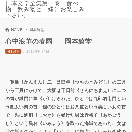
日本文学全集第一巻。食べ
物、飲み物と一緒にお楽しみ
下さい。
HOME
岡本綺堂
心中浪華の春雨—– 岡本綺堂
2019年5月4日
岡本綺堂
一
寛延《かんえん》二｜己巳年《つちのとみどし》の二月
から三月にかけて、大坂は千日前《せんにちまえ》に二つ
の首が獄門に梟《か》けられた。ひとつは九郎右衛門とい
う図太い男の首、他のひとつはお八重という美しい女の首
で、先に処刑《しおき》を受けた男は赤格子《あかごう
し》という異名《いみょう》を取った海賊であった。女は
北の新地のかしく［＃「かしく」に傍点］といった全盛の