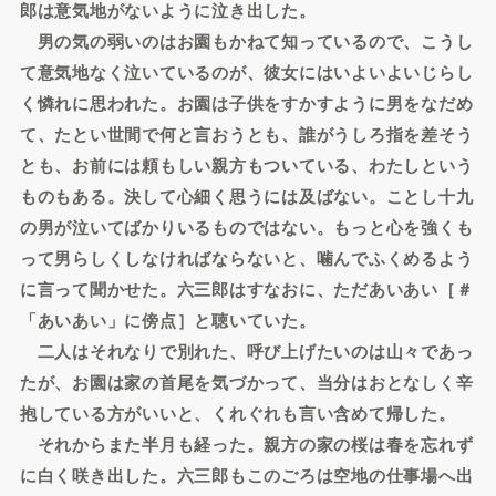
郎は意気地がないように泣き出した。
男の気の弱いのはお園もかねて知っているので、こうし
て意気地なく泣いているのが、彼女にはいよいよいじらし
く憐れに思われた。お園は子供をすかすように男をなだめ
て、たとい世間で何と言おうとも、誰がうしろ指を差そう
とも、お前には頼もしい親方もついている、わたしという
ものもある。決して心細く思うには及ばない。ことし十九
の男が泣いてばかりいるものではない。もっと心を強くも
って男らしくしなければならないと、噛んでふくめるよう
に言って聞かせた。六三郎はすなおに、ただあいあい［＃
「あいあい」に傍点］と聴いていた。
二人はそれなりで別れた、呼び上げたいのは山々であっ
たが、お園は家の首尾を気づかって、当分はおとなしく辛
抱している方がいいと、くれぐれも言い含めて帰した。
それからまた半月も経った。親方の家の桜は春を忘れず
に白く咲き出した。六三郎もこのごろは空地の仕事場へ出