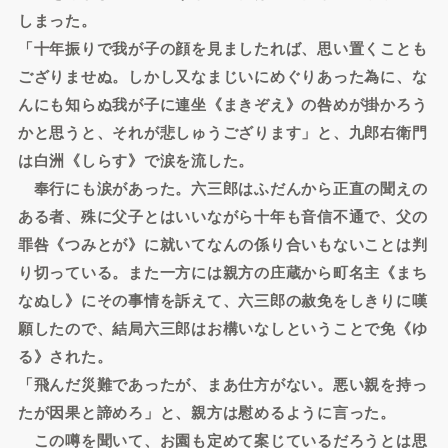
しまった。
「十年振りで我が子の顔を見ましたれば、思い置くことも
ござりませぬ。しかし又なまじいにめぐりあった為に、な
んにも知らぬ我が子に連坐《まきぞえ》の咎めが掛かろう
かと思うと、それが悲しゅうござります」と、九郎右衛門
は白洲《しらす》で涙を流した。
奉行にも涙があった。六三郎はふだんから正直の聞えの
ある者、殊に父子とはいいながら十年も音信不通で、父の
罪咎《つみとが》に就いてなんの係り合いもないことは判
り切っている。また一方には親方の庄蔵から町名主《まち
なぬし》にその事情を訴えて、六三郎の赦免をしきりに嘆
願したので、結局六三郎はお構いなしということで免《ゆ
る》された。
「飛んだ災難であったが、まあ仕方がない。悪い親を持っ
たが因果と諦めろ」と、親方は慰めるように言った。
この噂を聞いて、お園も定めて案じているだろうとは思