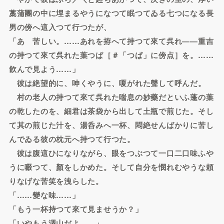
藁蒲團の中に埋まるやうになつて眠つてゐる七つになる長
男の傍へ這入つて行つたが、
「あゝ苦しい。……あれを拵へて持つて來て呉れ――重吉
の持つて來て呉れた葉つぱ［＃「つぱ」に傍点］を。……
飮んで見よう……」
彼は絶望的に、呻くやうに、嗄がれた聲して呼んだ。
村の老人の持つて來て呉れた喘息の妙藥だといふ蓬の葉
の乾したのを、細君は茶袋から出して土瓶で煎じた。そし
て其の煎じた汁を、湯呑みへ一杯、悶絶せんばかりに苦し
んでゐる彼の枕元へ持つて行つた。
彼は腹這ひになりながら、眼をつぶつて一口二口味ふや
うに啜つて、顏をしかめた。そして自分を憫れむやうな頼
りなげな苦笑を洩らした。
「……變な味……」
「もう一杯持つて來て見ませうか？」
「いやもう澤山だよ……」