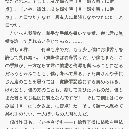
つたと思ふ。そして、君が歸る時［＃「歸る時」に傍
点］、（いや、彼は、君を歸す時［＃「歸す時」に傍
点］、と云つた）なぜ一應友人に相談しなかつたのだ、と
云つた。
たいへん我儘な、勝手な手紙を書いて失禮。併し君は無
禮を許して呉れると信じてゐる。……
併しＳ君、――何事も序でだ、もう少し僕にお喋舌りを
許して呉れ給へ。（實際僕はお喋舌りだ）が僕もまた、こ
の手紙が、一方ならず君に憤懣と侮辱を與へることになる
だらうと云ふことも、僕は考へて居る。また奧さんや子供
さん達のことを思うては、實際罪惡感にすら責められる。
けれども、僕の方のことも、察して貰ひたいものだ。僕も
また君と同じ程度に貧乏なんですぞ！ そして僕ははにか
み屋［＃「はにかみ屋」に傍点］だ、そして誰一人慰めて
呉れ手のない、一人ぼつちの人間なんだ。
僕は昨日も、（いや今でも――）餘程平松に借款を申込