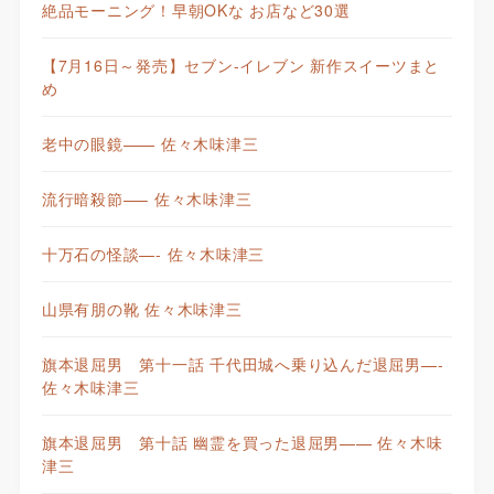
絶品モーニング！早朝OKな お店など30選
【7月16日～発売】セブン-イレブン 新作スイーツまと
め
老中の眼鏡—— 佐々木味津三
流行暗殺節—– 佐々木味津三
十万石の怪談—- 佐々木味津三
山県有朋の靴 佐々木味津三
旗本退屈男 第十一話 千代田城へ乗り込んだ退屈男—-
佐々木味津三
旗本退屈男 第十話 幽霊を買った退屈男—— 佐々木味
津三