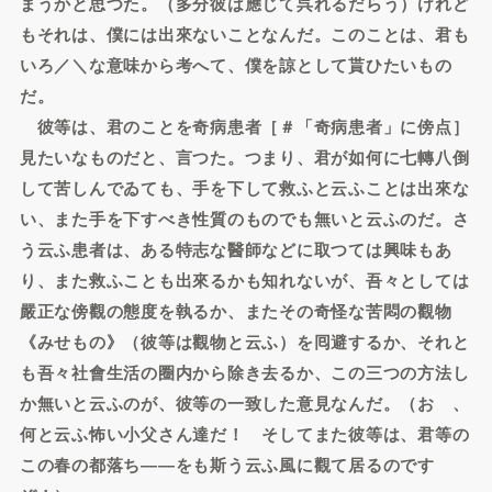
まうかと思つた。（多分彼は應じて呉れるだらう）けれど
もそれは、僕には出來ないことなんだ。このことは、君も
いろ／＼な意味から考へて、僕を諒として貰ひたいもの
だ。
彼等は、君のことを奇病患者［＃「奇病患者」に傍点］
見たいなものだと、言つた。つまり、君が如何に七轉八倒
して苦しんでゐても、手を下して救ふと云ふことは出來な
い、また手を下すべき性質のものでも無いと云ふのだ。さ
う云ふ患者は、ある特志な醫師などに取つては興味もあ
り、また救ふことも出來るかも知れないが、吾々としては
嚴正な傍觀の態度を執るか、またその奇怪な苦悶の觀物
《みせもの》（彼等は觀物と云ふ）を囘避するか、それと
も吾々社會生活の圈内から除き去るか、この三つの方法し
か無いと云ふのが、彼等の一致した意見なんだ。（おゝ、
何と云ふ怖い小父さん達だ！ そしてまた彼等は、君等の
この春の都落ち――をも斯う云ふ風に觀て居るのです