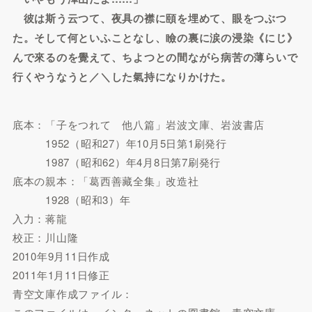
彼は斯う云つて、夜具の襟に頤を埋めて、眼をつぶつ
た。そして何といふことなし、瞼の裏に涙の浸染《にじ》
んで來るのを覺えて、ちよつとの間ながら病苦の薄らいで
行くやうなうと／＼した氣持になりかけた。
底本：「子をつれて 他八篇」岩波文庫、岩波書店
1952（昭和27）年10月5日第1刷発行
1987（昭和62）年4月8日第7刷発行
底本の親本：「葛西善藏全集」改造社
1928（昭和3）年
入力：蒋龍
校正：川山隆
2010年9月11日作成
2011年1月11日修正
青空文庫作成ファイル：