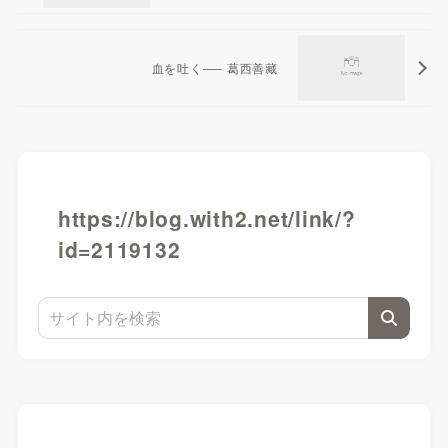
血を吐く—– 葛西善藏
https://blog.with2.net/link/?
id=2119132