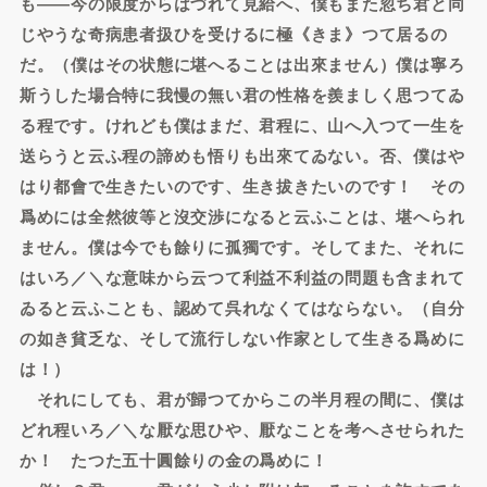
も――今の限度からはづれて見給へ、僕もまた忽ち君と同
じやうな奇病患者扱ひを受けるに極《きま》つて居るの
だ。（僕はその状態に堪へることは出來ません）僕は寧ろ
斯うした場合特に我慢の無い君の性格を羨ましく思つてゐ
る程です。けれども僕はまだ、君程に、山へ入つて一生を
送らうと云ふ程の諦めも悟りも出來てゐない。否、僕はや
はり都會で生きたいのです、生き拔きたいのです！ その
爲めには全然彼等と沒交渉になると云ふことは、堪へられ
ません。僕は今でも餘りに孤獨です。そしてまた、それに
はいろ／＼な意味から云つて利益不利益の問題も含まれて
ゐると云ふことも、認めて呉れなくてはならない。（自分
の如き貧乏な、そして流行しない作家として生きる爲めに
は！）
それにしても、君が歸つてからこの半月程の間に、僕は
どれ程いろ／＼な厭な思ひや、厭なことを考へさせられた
か！ たつた五十圓餘りの金の爲めに！