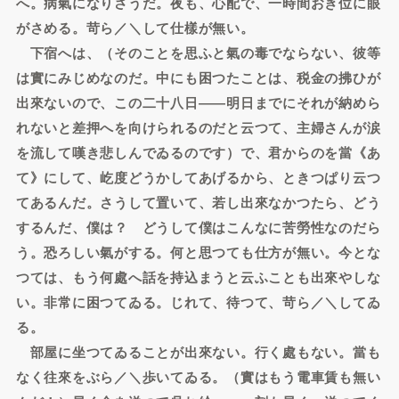
へ。病氣になりさうだ。夜も、心配で、一時間おき位に眼
がさめる。苛ら／＼して仕樣が無い。
下宿へは、（そのことを思ふと氣の毒でならない、彼等
は實にみじめなのだ。中にも困つたことは、税金の拂ひが
出來ないので、この二十八日――明日までにそれが納めら
れないと差押へを向けられるのだと云つて、主婦さんが涙
を流して嘆き悲しんでゐるのです）で、君からのを當《あ
て》にして、屹度どうかしてあげるから、ときつぱり云つ
てあるんだ。さうして置いて、若し出來なかつたら、どう
するんだ、僕は？ どうして僕はこんなに苦勞性なのだら
う。恐ろしい氣がする。何と思つても仕方が無い。今とな
つては、もう何處へ話を持込まうと云ふことも出來やしな
い。非常に困つてゐる。じれて、待つて、苛ら／＼してゐ
る。
部屋に坐つてゐることが出來ない。行く處もない。當も
なく往來をぶら／＼歩いてゐる。（實はもう電車賃も無い