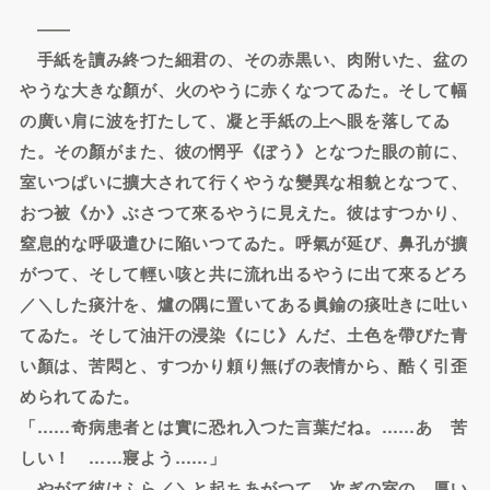
――
手紙を讀み終つた細君の、その赤黒い、肉附いた、盆の
やうな大きな顏が、火のやうに赤くなつてゐた。そして幅
の廣い肩に波を打たして、凝と手紙の上へ眼を落してゐ
た。その顏がまた、彼の惘乎《ぼう》となつた眼の前に、
室いつぱいに擴大されて行くやうな變異な相貌となつて、
おつ被《か》ぶさつて來るやうに見えた。彼はすつかり、
窒息的な呼吸遣ひに陥いつてゐた。呼氣が延び、鼻孔が擴
がつて、そして輕い咳と共に流れ出るやうに出て來るどろ
／＼した痰汁を、爐の隅に置いてある眞鍮の痰吐きに吐い
てゐた。そして油汗の浸染《にじ》んだ、土色を帶びた青
い顏は、苦悶と、すつかり頼り無げの表情から、酷く引歪
められてゐた。
「……奇病患者とは實に恐れ入つた言葉だね。……あゝ苦
しい！ ……寢よう……」
やがて彼はふら／＼と起ちあがつて、次ぎの室の、厚い