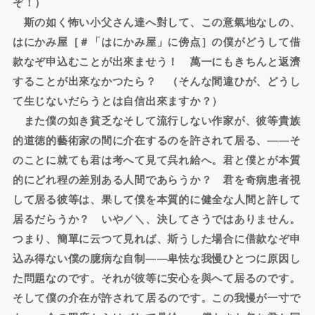
ぞ！）
斯の如く怖い小父さん達へ對して、この意氣地なしの、
はにかみ屋［＃「はにかみ屋」に傍点］の僕がどうして借
款なぞ申込むことが出來ませう！ 萬一にもきちんと返濟
することが出來なかつたら？ （そんな間違ひが、どうし
て生じないだらうとは自信出來ますか？）
また僕の如き貧乏なそして流行しない作家が、彼等貴族
的道徳的藝術家の間に介在するのを許されて居る、――そ
のことに就ても君は考へて見て呉れ給へ。君と僕とが本質
的にどれ程の差別ある人間であらうか？ 君を奇病患者視
して居る彼等は、果して僕を本質的に健全な人間と許して
居るだらうか？ いや／＼、決してさうではありません。
つまり、簡單に云つて見れば、斯うした場合に借款なぞ申
込み得ない僕の臆病な自制――卑怯な我慢ひとつに原因し
た問題なのです。それが彼等に安心を與へて居るのです。
そして僕の介在が許されて居るのです。この我慢が一寸で