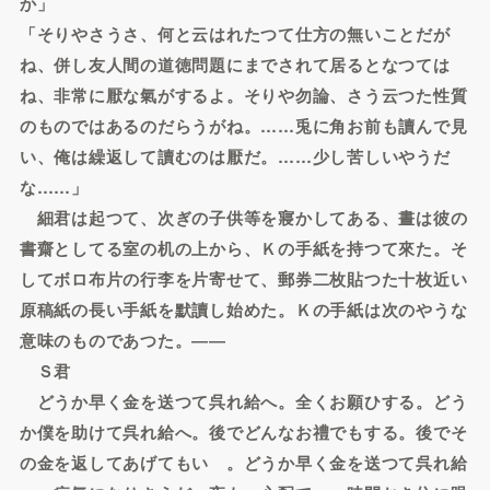
か」
「そりやさうさ、何と云はれたつて仕方の無いことだが
ね、併し友人間の道徳問題にまでされて居るとなつては
ね、非常に厭な氣がするよ。そりや勿論、さう云つた性質
のものではあるのだらうがね。……兎に角お前も讀んで見
い、俺は繰返して讀むのは厭だ。……少し苦しいやうだ
な……」
細君は起つて、次ぎの子供等を寢かしてある、晝は彼の
書齋としてる室の机の上から、Ｋの手紙を持つて來た。そ
してボロ布片の行李を片寄せて、郵券二枚貼つた十枚近い
原稿紙の長い手紙を默讀し始めた。Ｋの手紙は次のやうな
意味のものであつた。――
Ｓ君
どうか早く金を送つて呉れ給へ。全くお願ひする。どう
か僕を助けて呉れ給へ。後でどんなお禮でもする。後でそ
の金を返してあげてもいゝ。どうか早く金を送つて呉れ給