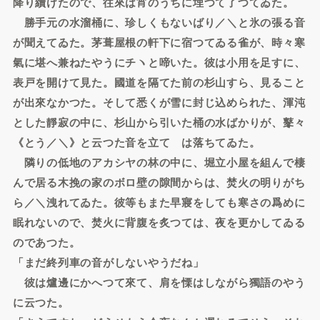
降り續けたので、往來は宵のうちに埋つて了つてゐた。
勝手元の水溜桶に、珍しくもないばり／＼と氷の張る音
が聞えてゐた。茅葺屋根の軒下に宿つてゐる雀が、時々寒
氣に堪へ兼ねたやうにチヽと啼いた。彼は小用を足すに、
表戸を開けて見た。國道を隔てた前の杉山すら、見ること
が出來なかつた。そして悉くが雪に封じ込められた、渾沌
とした靜寂の中に、杉山から引いた桶の水ばかりが、鼕々
《とう／＼》と云つた音を立てゝは落ちてゐた。
隣りの低地のアカシヤの林の中に、堀立小屋を組んで棲
んで居る木挽の家のボロ壁の隙間からは、焚火の明りがち
ら／＼洩れてゐた。彼等もまた早寢をしても寒さの爲めに
眠れないので、焚火に背腹を炙つては、夜を更かしてゐる
のであつた。
「まだ終列車の音がしないやうだね」
彼は爐邊にかへつて來て、肩を慄はしながら獨語のやう
に云つた。