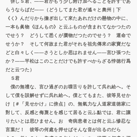
併しＳ君、――君がもう少し附け加へることを許すであ
らうならばだ――（どうしてまた君が遙々と奧州｜下
《く》んだりから擔ぎ出して來たあれだけの懸物の中に、
一本も眞物《ほんもの》と云ふものが含まれてなかつたの
でせう？ どうして悉くが贋物だつたのでせう？ 運命で
せうか？ そして何故また君がそれを祖先傳來の家寶だな
どと白々しく――さうとしか思はれません――言ひ張つた
か？――平松はこのことだけでも許すべからざる悖徳行爲
だと云つた）
Ｓ君
僕の無禮な、言ひ過ぎのお喋舌りを許して呉れ給へ。そ
して僕を誤解せずに呉れ給へ。僕とてもまた、彼等見せか
け［＃「見せかけ」に傍点］の、無氣力な人道家道徳家に
對して、反感と侮蔑とを感じて居ると云ふ點では、君に讓
りたいとは思ひません。おゝ奇病患者とは何と云ふ慘忍な
言葉だ！ 彼等の何處を押せばそんな音が出るのだら