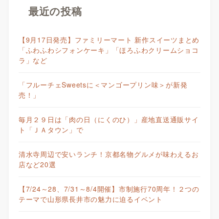
最近の投稿
【9月17日発売】ファミリーマート 新作スイーツまとめ
「ふわふわシフォンケーキ」「ほろふわクリームショコ
ラ」など
「フルーチェSweetsに＜マンゴープリン味＞が新発
売！」
毎月２９日は「肉の日（にくのひ）」産地直送通販サイ
ト「ＪＡタウン」で
清水寺周辺で安いランチ！京都名物グルメが味わえるお
店など20選
【7/24～28、7/31～8/4開催】市制施行70周年！２つの
テーマで山形県長井市の魅力に迫るイベント