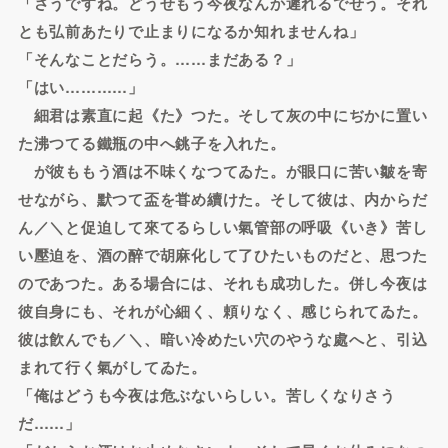
「さうですね。どうせもう今夜なんか遲れるでせう。それ
とも弘前あたりで止まりになるか知れませんね」
「そんなことだらう。……まだある？」
「はい…………」
細君は素直に起《た》つた。そして灰の中にぢかに置い
た沸つてる鐵瓶の中へ銚子を入れた。
が彼ももう酒は不味くなつてゐた。が眼口に苦い皺を寄
せながら、默つて盃を甞め續けた。そして彼は、内からだ
ん／＼と促迫して來てるらしい氣管部の呼吸《いき》苦し
い壓迫を、酒の醉で胡麻化して了ひたいものだと、思つた
のであつた。ある場合には、それも成功した。併し今夜は
彼自身にも、それが心細く、頼りなく、感じられてゐた。
彼は飮んでも／＼、暗い冷めたい穴のやうな處へと、引込
まれて行く氣がしてゐた。
「俺はどうも今夜は危ぶないらしい。苦しくなりさう
だ……」