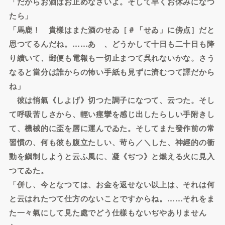
「だからお酒はお止めなさいよ。そして早くお休みになつ
たら」
「馬鹿！ 貴樣はまた酒のせゐ［＃「せゐ」に傍点］だと
思つてるんだね。……あゝ、どうかして十日も二十日も降
り續いて、郵便も電報も一切止まつて呉れないかな。さう
なると當分は誰からの怖い手紙も見ずに濟むつて譯だから
ね」
彼は悄氣《しよげ》切つた調子になつて、云つた。そし
て呼吸苦しさから、輕い痙攣を感じ出したらしい手附きし
て、機械的に盃を唇に運んでゐた。そしてまた發作前の常
習慣の、何も彼も腹立たしい、苛ら／＼した、神經的の衝
動を鎭制しようと云ふ風に、凝《ぢつ》と燃える火に見入
つてゐた。
「併し、今となつては、お金を返せない以上は、それは何
と云はれたつて仕方のないことですからね。……それをま
た一々氣にして見た處でどう仕樣もないぢやありません