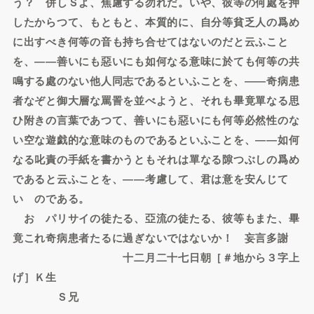
う？ 併しＳよ、焦慮する勿れだ。いや、彼等の何處を押
したからつて、もともと、本質的に、自分等貧乏人の爲め
に出すべき何等の音も持ち合せてはないのだと云ふこと
を、――善いにも惡いにも如何なる意味に於ても何等の共
鳴する處のない他人同志であるといふことを、――奇病患
者なぞと御大層な罵詈を並べようと、それも畢竟單なる思
ひ附きの言葉であつて、善いにも惡いにも何等必然性のな
い空な遊戯的な意味のものであるといふことを、――如何
なる叱責の手紙を書かうともそれは單なる隙つぶしの爲め
であると云ふことを、――考慮して、君は意を安んじて
いゝのである。
おゝパリサイの徒たる、亞流の徒たる、彼等もまた、畢
竟これ奇病患者たるに過ぎないではないか！ 妄言多謝
十二月二十七日朝［＃地から３字上
げ］Ｋ生
Ｓ兄