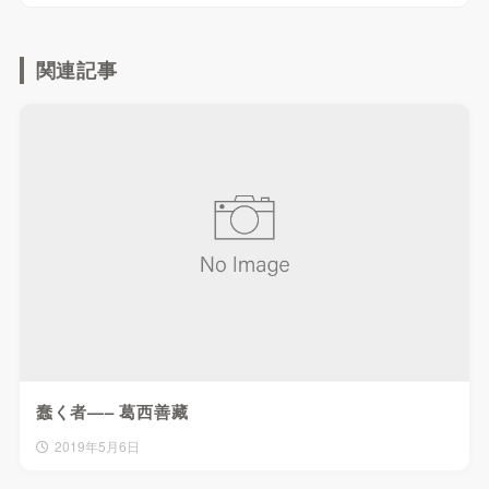
関連記事
蠢く者—– 葛西善藏
2019年5月6日