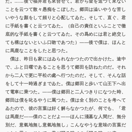
た。……後で福井君も來合せて。君から金を送つて來ない
ことを云つて散々愚痴をこぼした。郷田は澁いやうな苦し
いやうな顏をして頻りと心配してゐた。そして、直ぐ、君
に手紙を書くと云つてゐた。（自己の責任といふことで徹
底的な手紙を書くと云つてゐた。その爲めには君と絶交し
ても構はないといふ口吻であつた）――後で僕は、ほんと
に馬鹿なことをしたと思つた。
僕は、昨日も家にはゐられなかつたので出かけた。途中
で、ふと日曜であることを思うて郷田を訪ねたのだ。それ
から二人で更に平松の處へ行つたのだ。そして、そんな話
をして十一時過ぎまでゐた。僕は郷田と歩いて山王下へ出
て電車に乘つた。――僕は郷田と二人つきりになつた時、
郷田は僕を叱るやうに罵つた。僕は全く別のことを考へて
ゐたので、彼の言葉は好く解らなかつたが、何でも、「君
は馬鹿だ――僕のことだよ――ほんに淺墓な人間だ、無分
別だ、意氣地無し意氣地無し」こんなやうな意味の言葉だ