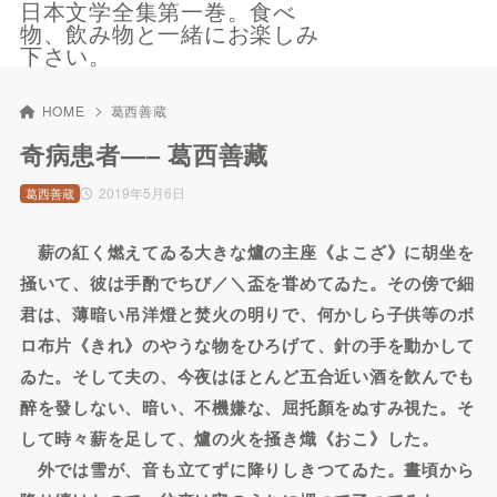
日本文学全集第一巻。食べ
物、飲み物と一緒にお楽しみ
下さい。
HOME
葛西善蔵
奇病患者—– 葛西善藏
2019年5月6日
葛西善蔵
薪の紅く燃えてゐる大きな爐の主座《よこざ》に胡坐を
掻いて、彼は手酌でちび／＼盃を甞めてゐた。その傍で細
君は、薄暗い吊洋燈と焚火の明りで、何かしら子供等のボ
ロ布片《きれ》のやうな物をひろげて、針の手を動かして
ゐた。そして夫の、今夜はほとんど五合近い酒を飮んでも
醉を發しない、暗い、不機嫌な、屈托顏をぬすみ視た。そ
して時々薪を足して、爐の火を掻き熾《おこ》した。
外では雪が、音も立てずに降りしきつてゐた。晝頃から