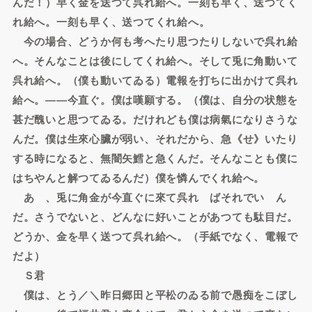
んだ！）早く金を送つて呉れ給へ。一刻も早く、送つてく
れ給へ。一刻も早く、送つてくれ給へ。
今の場合、どうか何も考へたり思つたりしないで呉れ給
へ。そんなことは後にしてくれ給へ。そして兎に角動いて
呉れ給へ。（僕も動いてゐる）電報を打ちに出かけて呉れ
給へ。――今直ぐ。僕は嘆願する。（僕は、自分の状態を
甚だ醜いと思つてゐる。だけれども僕は病氣になりさうな
んだ。僕は生來心臟が弱い、それだから、急《せ》いたり
する時になると、無闇矢鱈と急くんだ。そんなことも僕に
はちやんと解つてゐるんだ）僕を憐んでくれ給へ。
あゝ、兎に角金が今直ぐに來て呉れゝばそれでいゝん
だ。さうでないと、どんなに好いことがあつても駄目だ。
どうか、金を早く送つて呉れ給へ。（手紙でなく、電報で
だよ）
Ｓ君
僕は、とう／＼昨日郷田と平松のゐる前で愚痴をこぼし