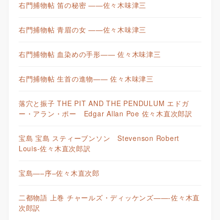
右門捕物帖 笛の秘密 ——佐々木味津三
右門捕物帖 青眉の女 ——佐々木味津三
右門捕物帖 血染めの手形—— 佐々木味津三
右門捕物帖 生首の進物—— 佐々木味津三
落穴と振子 THE PIT AND THE PENDULUM エドガ
ー・アラン・ポー Edgar Allan Poe 佐々木直次郎訳
宝島 宝島 スティーブンソン Stevenson Robert
Louis-佐々木直次郎訳
宝島—–序–佐々木直次郎
二都物語 上巻 チャールズ・ディッケンズ——-佐々木直
次郎訳