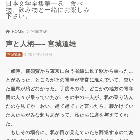
日本文学全集第一巻。食べ
物、飲み物と一緒にお楽しみ
下さい。
HOME
宮城道雄
声と人柄—– 宮城道雄
2019年5月8日
宮城道雄
或時、横須賀から東京に向う省線に逗子駅から乗ったこ
とがあった。ところがその電車が非常に混んでいて、空い
た座席が殆どなかった。丁度その時、どこかの地方の青年
団の人々が乗っていたが、その中の一人が、私の乗り込ん
だのを見てか「おい、起て起て」と言ったら、腰かけてい
た人たちがみな起ちあがって、私たちに席を与えてくれ
た。
もしその場合に、私が目が見えていたら辞退するのであ