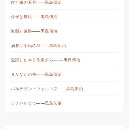
鍬と鎌の五月——黒島傳治
外米と農民——黒島傳治
海賊と遍路——黒島傳治
渦巻ける烏の群——黒島伝治
愛読した本と作家から——-黒島傳治
まかないの棒——黒島傳治
パルチザン・ウォルコフ——黒島伝治
チチハルまで——黒島伝治