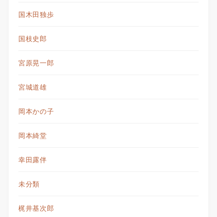
国木田独歩
国枝史郎
宮原晃一郎
宮城道雄
岡本かの子
岡本綺堂
幸田露伴
未分類
梶井基次郎