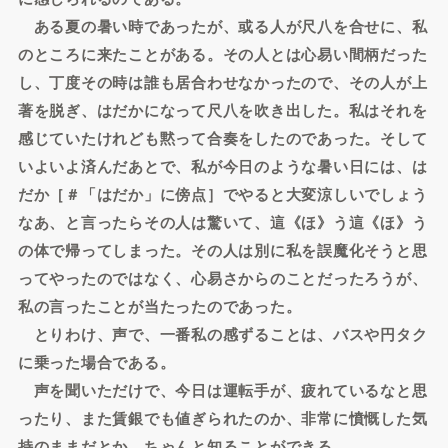
ある夏の暑い時であったが、或る人が尺八を合せに、私
のところに来たことがある。その人とは心易い間柄だった
し、丁度その時は誰も居合わせなかったので、その人が上
著を脱ぎ、はだかになって尺八を吹き出した。私はそれを
感じていたけれども黙って合奏をしたのであった。そして
いよいよ済んだあとで、私が今日のような暑い日には、は
だか［＃「はだか」に傍点］でやると大変涼しいでしょう
なあ、と言ったらその人は驚いて、這《ほ》う這《ほ》う
の体で帰ってしまった。その人は別に私を誤魔化そうと思
ってやったのではなく、心易さからのことだったろうが、
私の言ったことが当たったのであった。
とりわけ、声で、一番私の感ずることは、バスや円タク
に乗った場合である。
声を聞いただけで、今日は運転手が、疲れているなと思
ったり、また賃銀でも値ぎられたのか、非常に憤慨した気
持のままだとか、ちゃんと知ることができる。