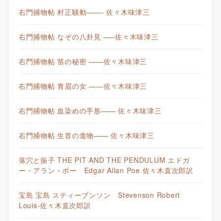
右門捕物帖 村正騒動——- 佐々木味津三
右門捕物帖 なぞの八卦見 —–佐々木味津三
右門捕物帖 笛の秘密 ——佐々木味津三
右門捕物帖 青眉の女 ——佐々木味津三
右門捕物帖 血染めの手形—— 佐々木味津三
右門捕物帖 生首の進物—— 佐々木味津三
落穴と振子 THE PIT AND THE PENDULUM エドガ
ー・アラン・ポー Edgar Allan Poe 佐々木直次郎訳
宝島 宝島 スティーブンソン Stevenson Robert
Louis-佐々木直次郎訳