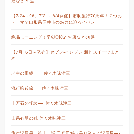
店など20選
【7/24～28、7/31～8/4開催】市制施行70周年！２つの
テーマで山形県長井市の魅力に迫るイベント
絶品モーニング！早朝OKな お店など30選
【7月16日～発売】セブン-イレブン 新作スイーツまと
め
老中の眼鏡—— 佐々木味津三
流行暗殺節—– 佐々木味津三
十万石の怪談—- 佐々木味津三
山県有朋の靴 佐々木味津三
旗本退屈男 第十一話 千代田城へ乗り込んだ退屈男—-