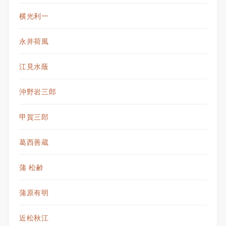
横光利一
永井荷風
江見水蔭
沖野岩三郎
甲賀三郎
葛西善蔵
蒲 松齢
蒲原有明
近松秋江