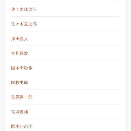
佐々木味津三
佐々木直次郎
原田義人
古川緑波
国木田独歩
国枝史郎
宮原晃一郎
宮城道雄
岡本かの子