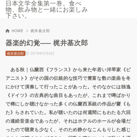
日本文学全集第一巻。食べ
物、飲み物と一緒にお楽しみ
下さい。
HOME
梶井基次郎
器楽的幻覚—– 梶井基次郎
2019年5月6日
梶井基次郎
ある秋｜仏蘭西《フランス》から来た年若い洋琴家《ピ
アニスト》がその国の伝統的な技巧で豊富な数の楽曲を冬
にかけて演奏して行ったことがあった。そのなかには独逸
《ドイツ》の古典的な曲目もあったが、これまで噂ばかり
で稀にしか聴けなかった多くの仏蘭西系統の作品が齎《も
た》らされていた。私が聴いたのは何週間にもわたる六回
の連続音楽会であったが、それはホテルのホールが会場だ
ったので聴衆も少なく、そのため静かなこんもりした感じ