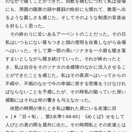
のなかで聴くことができた。回数を積むにつれて私は会場
にも、周囲の聴衆の頭や横顔の恰好にも慣れて、教室へ出
るような親しさを感じた。そしてそのような制度の音楽会
を好もしく思った。
その終わりに近いあるアーベントのことだった。その日
私はいつもにない落ちつきと頭の澄明を自覚しながら会場
へはいった。そして第一部の長いソナタを一小節も聴き落
すまいとしながら聴き続けていった。それが終わったと
き、私は自分をそのソナタの全感情のなかに没入させるこ
とができたことを感じた。私はその夜床へはいってからの
不眠や、不眠のなかで今の幸福に倍する苦痛をうけなけれ
ばならないことを予感したが、その時私の陥っていた深い
感動にはそれは何の響きも与えなかった。
休憩の時間が来たとき私は離れた席にいる友達に目
※［＃「目＋旬」、第3水準1-88-80］《めくば》せをして
人びとの肩の間を屋外に出た。その時間私とその友達とは