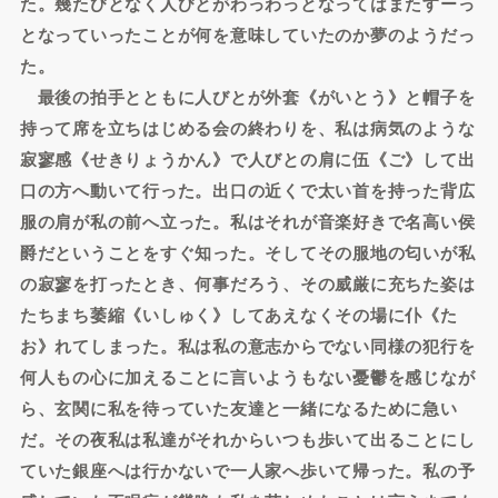
た。幾たびとなく人びとがわっわっとなってはまたすーっ
となっていったことが何を意味していたのか夢のようだっ
た。
最後の拍手とともに人びとが外套《がいとう》と帽子を
持って席を立ちはじめる会の終わりを、私は病気のような
寂寥感《せきりょうかん》で人びとの肩に伍《ご》して出
口の方へ動いて行った。出口の近くで太い首を持った背広
服の肩が私の前へ立った。私はそれが音楽好きで名高い侯
爵だということをすぐ知った。そしてその服地の匂いが私
の寂寥を打ったとき、何事だろう、その威厳に充ちた姿は
たちまち萎縮《いしゅく》してあえなくその場に仆《た
お》れてしまった。私は私の意志からでない同様の犯行を
何人もの心に加えることに言いようもない憂鬱を感じなが
ら、玄関に私を待っていた友達と一緒になるために急い
だ。その夜私は私達がそれからいつも歩いて出ることにし
ていた銀座へは行かないで一人家へ歩いて帰った。私の予