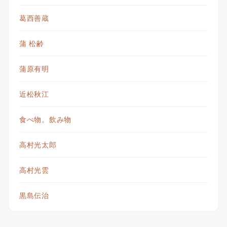
葛西善蔵
蒲 松齢
蒲原有明
近松秋江
食べ物。飲み物
高村光太郎
高村光雲
黒島伝治