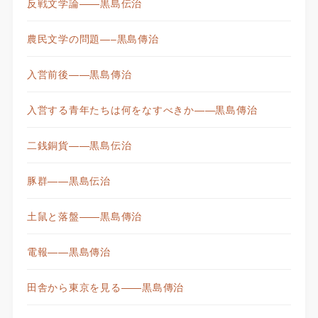
反戦文学論——黒島伝治
農民文学の問題—–黒島傳治
入営前後——黒島傳治
入営する青年たちは何をなすべきか——黒島傳治
二銭銅貨——黒島伝治
豚群——黒島伝治
土鼠と落盤——黒島傳治
電報——黒島傳治
田舎から東京を見る——黒島傳治