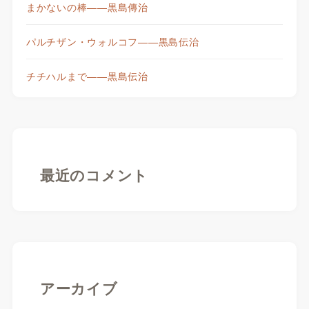
まかないの棒——黒島傳治
パルチザン・ウォルコフ——黒島伝治
チチハルまで——黒島伝治
最近のコメント
アーカイブ