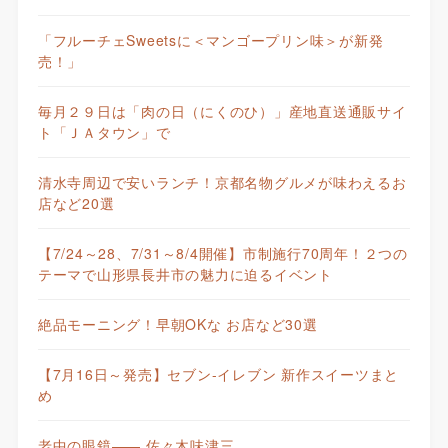
「フルーチェSweetsに＜マンゴープリン味＞が新発
売！」
毎月２９日は「肉の日（にくのひ）」産地直送通販サイ
ト「ＪＡタウン」で
清水寺周辺で安いランチ！京都名物グルメが味わえるお
店など20選
【7/24～28、7/31～8/4開催】市制施行70周年！２つの
テーマで山形県長井市の魅力に迫るイベント
絶品モーニング！早朝OKな お店など30選
【7月16日～発売】セブン-イレブン 新作スイーツまと
め
老中の眼鏡—— 佐々木味津三