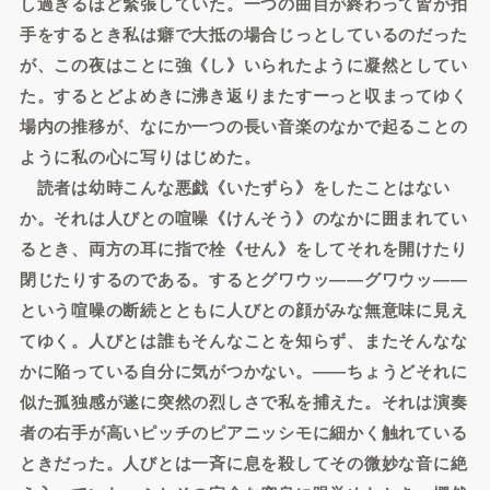
し過ぎるほど緊張していた。一つの曲目が終わって皆が拍
手をするとき私は癖で大抵の場合じっとしているのだった
が、この夜はことに強《し》いられたように凝然としてい
た。するとどよめきに沸き返りまたすーっと収まってゆく
場内の推移が、なにか一つの長い音楽のなかで起ることの
ように私の心に写りはじめた。
読者は幼時こんな悪戯《いたずら》をしたことはない
か。それは人びとの喧噪《けんそう》のなかに囲まれてい
るとき、両方の耳に指で栓《せん》をしてそれを開けたり
閉じたりするのである。するとグワウッ――グワウッ――
という喧噪の断続とともに人びとの顔がみな無意味に見え
てゆく。人びとは誰もそんなことを知らず、またそんなな
かに陥っている自分に気がつかない。――ちょうどそれに
似た孤独感が遂に突然の烈しさで私を捕えた。それは演奏
者の右手が高いピッチのピアニッシモに細かく触れている
ときだった。人びとは一斉に息を殺してその微妙な音に絶