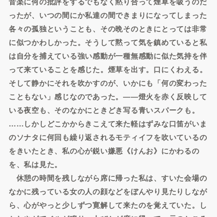
音楽に何の批評をするでもなく黙り合って煙草を吸うのだ
ったが、いつの間にか私達の間できまりになってしまった
各々の孤独ということも、その晩そのときにとっては非常
に似つかわしかった。そうして黙って気を鎮めていると私
は自分を捕えている強い感動が一種無感動に似た気持を伴
って来ていることを感じた。煙草を出す。口にくわえる。
そして静かにそれを吹かすのが、いかにも「何の変わった
こともない」感じなのであった。――燈火を赤く反映して
いる夜空も、そのなかにときどき写る青いスパークも。
……しかしどこかからきこえて来た軽はずみな口笛がいま
のソナタに何回も繰り返されるモティイフを吹いているの
をきいたとき、私の心が鋭い嫌悪《けんお》にかわるの
を、私は見た。
休憩の時間を残しながら席に帰った私は、すいた会場の
なかに残っている女の人の顔などをぼんやり見たりしなが
ら、心がやっと少しずつ寛解して来たのを覚えていた。し