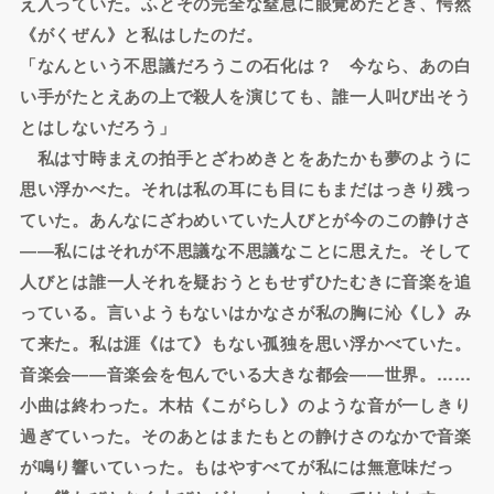
え入っていた。ふとその完全な窒息に眼覚めたとき、愕然
《がくぜん》と私はしたのだ。
「なんという不思議だろうこの石化は？ 今なら、あの白
い手がたとえあの上で殺人を演じても、誰一人叫び出そう
とはしないだろう」
私は寸時まえの拍手とざわめきとをあたかも夢のように
思い浮かべた。それは私の耳にも目にもまだはっきり残っ
ていた。あんなにざわめいていた人びとが今のこの静けさ
――私にはそれが不思議な不思議なことに思えた。そして
人びとは誰一人それを疑おうともせずひたむきに音楽を追
っている。言いようもないはかなさが私の胸に沁《し》み
て来た。私は涯《はて》もない孤独を思い浮かべていた。
音楽会――音楽会を包んでいる大きな都会――世界。……
小曲は終わった。木枯《こがらし》のような音が一しきり
過ぎていった。そのあとはまたもとの静けさのなかで音楽
が鳴り響いていった。もはやすべてが私には無意味だっ