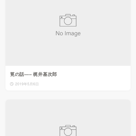
筧の話—– 梶井基次郎
2019年5月6日