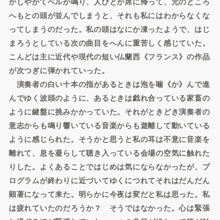
かしやがてベルが鳴り、人びとが席に帰って、元のところ
へもとの頭が並んでしまうと、それも私にはわからなくな
ってしまうのだった。私の頭はなにか凍ったようで、はじ
まろうとしている次の曲目をへんに重苦しく感じていた。
こんどは主に近代や現代の短い仏蘭西《フランス》の作品
が次つぎに弾かれていった。
演奏者の白い十本の指があるときは泡を噛《か》んで進
んでゆく波頭のように、あるときは戯れ合っている家畜の
ように鍵盤に挑みかかっていた。それがときどき演奏者の
意志からも鳴り響いている音楽からも遊離して動いている
ように感じられた。そうかと思うと私の耳は不意に音楽を
離れて、息を凝らして聴き入っている会場の空気に触れた
りした。よくあることではじめは気にならなかったが、プ
ログラムが終わりに近づいてゆくにつれてそれはだんだん
顕著になって来た。明らかに今夜は変だと私は思った。私
は疲れていたのだろうか？ そうではなかった。心は緊張