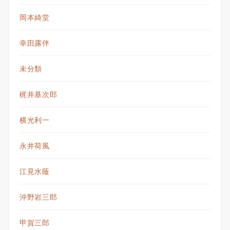
岡本綺堂
幸田露伴
未分類
梶井基次郎
横光利一
永井荷風
江見水蔭
沖野岩三郎
甲賀三郎