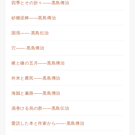
四季とその折々——黒島傳治
砂糖泥棒——黒島傳治
国境——-黒島伝治
穴——-黒島傳治
鍬と鎌の五月——黒島傳治
外米と農民——黒島傳治
海賊と遍路——黒島傳治
渦巻ける烏の群——黒島伝治
愛読した本と作家から——-黒島傳治