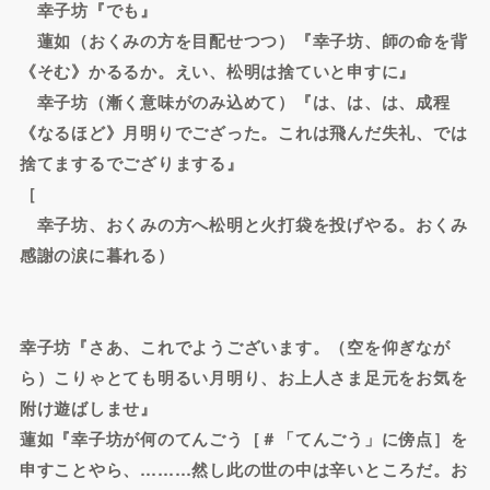
幸子坊『でも』
蓮如（おくみの方を目配せつつ）『幸子坊、師の命を背
《そむ》かるるか。えい、松明は捨ていと申すに』
幸子坊（漸く意味がのみ込めて）『は、は、は、成程
《なるほど》月明りでござった。これは飛んだ失礼、では
捨てまするでござりまする』
［
幸子坊、おくみの方へ松明と火打袋を投げやる。おくみ
感謝の涙に暮れる）
幸子坊『さあ、これでようございます。（空を仰ぎなが
ら）こりゃとても明るい月明り、お上人さま足元をお気を
附け遊ばしませ』
蓮如『幸子坊が何のてんごう［＃「てんごう」に傍点］を
申すことやら、………然し此の世の中は辛いところだ。お