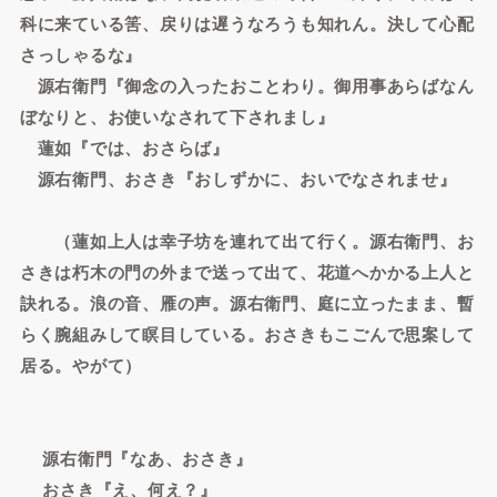
科に来ている筈、戻りは遅うなろうも知れん。決して心配
さっしゃるな』
源右衛門『御念の入ったおことわり。御用事あらばなん
ぼなりと、お使いなされて下されまし』
蓮如『では、おさらば』
源右衛門、おさき『おしずかに、おいでなされませ』
（蓮如上人は幸子坊を連れて出て行く。源右衛門、お
さきは朽木の門の外まで送って出て、花道へかかる上人と
訣れる。浪の音、雁の声。源右衛門、庭に立ったまま、暫
らく腕組みして瞑目している。おさきもこごんで思案して
居る。やがて）
源右衛門『なあ、おさき』
おさき『え、何え？』