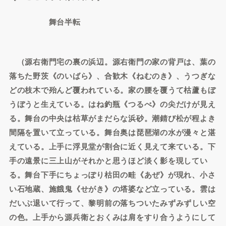
舞台半転
（源右衛門宅の裏の浜辺。源右衛門の家の背戸は、葉の
落ちた野茨《のいばら》、合歓木《ねむのき》、うつぎな
どの枝木で殆んど覆われている。家の腰を覆うて枯蘆もぼ
うぼうと生えている。はね釣瓶《つるべ》の尖だけが見え
る。舞台の中央は枯草がまだらな浜砂。潮錆び松が程よき
間隔を置いて立っている。舞台奥は琵琶湖の水が漫々と湛
えている。上手に浮見堂が割合に近く見えて来ている。下
手の遠景に三上山がそれかと思うほど淡く影を現してい
る。舞台下手にちょっぽり枯田の畦《あぜ》が現れ、小さ
い石地蔵、施餓鬼《せがき》の塔婆など立っている。雲は
だいぶ退いて行って、黎明前の落ちついたみずみずしい空
の色。上手から源兵衛とおくみは肩をすり合うようにして