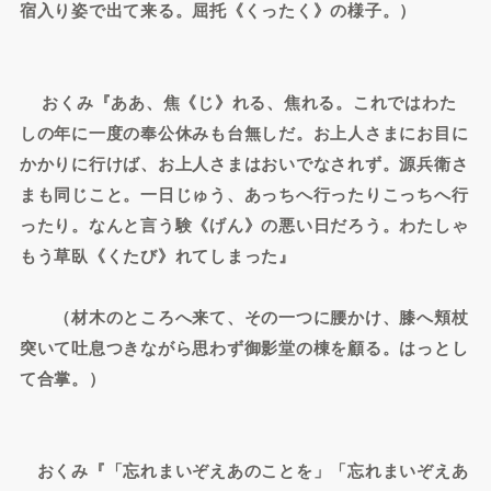
宿入り姿で出て来る。屈托《くったく》の様子。）
おくみ『ああ、焦《じ》れる、焦れる。これではわた
しの年に一度の奉公休みも台無しだ。お上人さまにお目に
かかりに行けば、お上人さまはおいでなされず。源兵衛さ
まも同じこと。一日じゅう、あっちへ行ったりこっちへ行
ったり。なんと言う験《げん》の悪い日だろう。わたしゃ
もう草臥《くたび》れてしまった』
（材木のところへ来て、その一つに腰かけ、膝へ頬杖
突いて吐息つきながら思わず御影堂の棟を顧る。はっとし
て合掌。）
おくみ『「忘れまいぞえあのことを」「忘れまいぞえあ