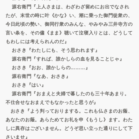
源右衛門『上人さまは、わざわざ留めにお出でなされ
たが、末世の時に叶《かな》い、潮に乗った御門徒衆の、
今日此頃の勢い、御同行衆のみんな、やみやみ三井寺方の
言い条を、その儘《まま》聴いて泣寝入りとは、どうして
もわしには考えられんのだ』
おさき『わたしにも、そう思われます』
源右衛門『すれば、誰かしらの血を見ることじゃ』
おさき『おお、誰かしらの………』
源右衛門『なあ、おさき』
おさき『はい』
源右衛門『おまえと夫婦で暮したのも三十年あまり。
不仕合せなおまえでもなかったと思うが』
おさき『よう判っておりまする。これも仏さまのお蔭、
あなたのお蔭。あらためてお礼を申《もうし》ます。わた
しに異存はございません。どうぞ思い立った通りにして下
さいませ』