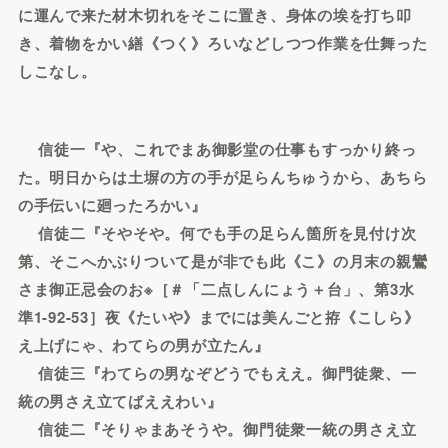
に運んで来た材木切れをそこに置き、身体の埃を打ち叩
き、着物をかい繕《つく》ろいなどしつつ作業を仕舞った
しこなし。
信徒一『や、これでまあ御影堂の仕事もすっかり終っ
た。明日からは土塀の方の手が足らんちゅうから、あちら
の手伝いに廻ったろかい』
信徒二『そやそや。何でも手の足らん箇所を見付け次
第、そこへかぶりついて是が非でも此《こ》の月末の親鸞
さま御正忌会のお※［＃「二点しんにょう＋台」、第3水
準1-92-53］夜《たいや》までには美んごと拵《こしら》
え上げにゃ、わてらの男が立たん』
信徒三『わてらの男なぞどうでもええ。御門徒衆、一
統の男さえ立てばええわい』
信徒二『そりゃまあそうや。御門徒衆一統の男さえ立