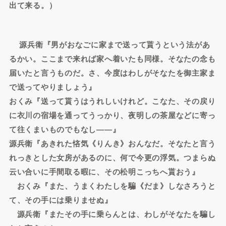
出て来る。）
源兵衛『男がおなごに家まで送って貰うという法があ
るかい。ここまで来れば家へ着いたも同様。そなたの念も
届いたと言うものだ。さ、今度はわしがそなたを御主家ま
で送ってやりましょう』
おくみ『送って貰うはうれしいけれど。こなた、その戻り
に衣川の宿場を通ってうっかり、夜明しの茶屋などに寄っ
て往くまいものでもなし――』
源兵衛『あきれた悋気《りんき》おんなだ。そなたと言う
れっきとした女房があるのに、何で今更の浮気。つまらぬ
云い合いに手間取る暇に、その松明こっちへ貰おう』
おくみ『また、うまくわたしを騙《だま》しなさろうと
て、その手には乗りませぬ』
源兵衛『またその手に乗らんとは、わしがそなたを騙し