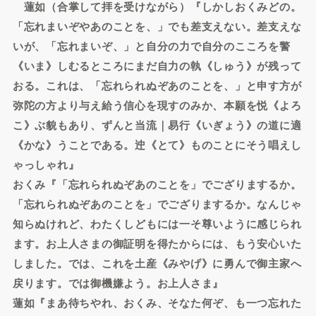
蓮如（合掌して拝を受けながら）『しかしおくみどの。
「忘れまいぞやあのことを、」でも差支えない。差支えな
いが、「忘れまいぞ、」と自分の力で自分のこころを警
《いま》しむるところにまだ自力の執《しゅう》が残って
おる。これは、「忘れられぬぞあのことを、」と申す方が
弥陀の方より与え給う信心を現すのみか、本願を悦《よろ
こ》ぶ貌もあり、ずんと当流｜易行《いぎょう》の道に適
《かな》うことである。迚《とて》ものことにそう唱えし
ゃっしゃれ』
おくみ『「忘れられぬぞあのことを」でござりまするか。
「忘れられぬぞあのことを」でござりまするか。なんじゃ
知らぬけれど、わたくしどもには一そ尊いように感じられ
ます。お上人さまの御証明を得たからには、もう安心いた
しました。では、これを土産《みやげ》に勇んで御主家へ
戻ります。では御機嫌よう。お上人さま』
蓮如『まあ待ちやれ、おくみ、そなた何ぞ、も一つ忘れた