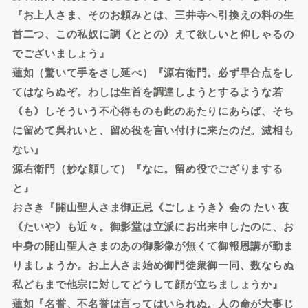
『お上人さま、そのお頼みとは、三井寺へ引換えの料の生
首二つ、この私奴に調《ととの》えて欲しいと仰しゃるの
でございましょう』
蓮如（驚いて手をさし延べ）『源右衛門。必ず早合点をし
てはならぬぞ。わしは生首を調達しようとするような若
《も》しそういう不心得ものも此のあたりにあらば、そち
に留めて呉れいと、留め役を言い付けに来たのだ。滅相も
ない』
源右衛門（妙な顔して）『なに。留め役でござりまする
と』
おさき『開山聖人さま御正忌《ごしょうき》会の たい 夜
《たいや》も近々。御影堂は立派にお出来申したのに、お
中身の開山聖人さまのあの御影像が無くて御報恩講が勤ま
りましょうか。お上人さま始め御門徒衆御一同、数ならぬ
私どもまで他宗に対してどうして顔が立ちましょうか』
蓮如『名誉、不名誉は言ってはいられぬ。人の命が大事じ