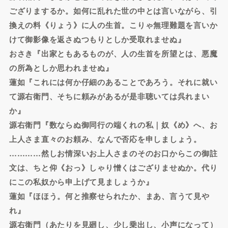
ござりまするか。如何に乱れた世の中とは言いながら、引
換えの料《りょう》に人の生首。こりゃ無理難題を言いか
けて御影像を返さぬつもりとしか受取れませぬ』
おさき『出家ともあるものが、人の生首を所望とは、悪魔
の所為としか思われませぬ』
蓮如『これには何か仔細のあることであろう。それに就い
て源右衛門、そちに頼みがあるが是非聴いては呉れまい
か』
源右衛門『数ならぬ御同行の端くれの私｜奴《め》へ、お
上人さま直々のお頼み、なんで否応を申しましょう。
…………然しお情深いお上人さまのそのお口からこの御註
文は、ちと仰《おっ》しゃり憎くはござりませぬか。代り
にこの私奴から申上げて見ましょうか』
蓮如『ほほう。何と推察せられたか、まあ、言うて見や
れ』
源右衛門（あたりを見廻し、少し乗出し、小声になって）