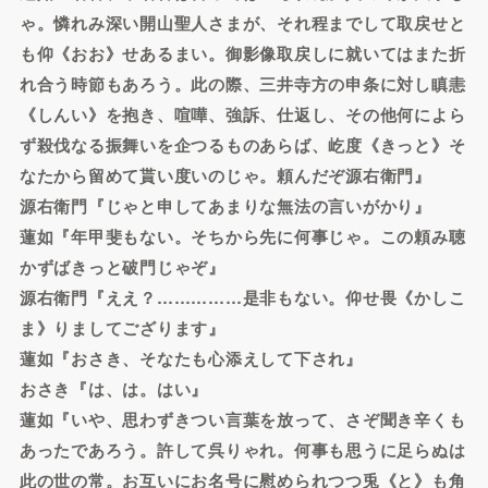
ゃ。憐れみ深い開山聖人さまが、それ程までして取戻せと
も仰《おお》せあるまい。御影像取戻しに就いてはまた折
れ合う時節もあろう。此の際、三井寺方の申条に対し瞋恚
《しんい》を抱き、喧嘩、強訴、仕返し、その他何によら
ず殺伐なる振舞いを企つるものあらば、屹度《きっと》そ
なたから留めて貰い度いのじゃ。頼んだぞ源右衛門』
源右衛門『じゃと申してあまりな無法の言いがかり』
蓮如『年甲斐もない。そちから先に何事じゃ。この頼み聴
かずばきっと破門じゃぞ』
源右衛門『ええ？……………是非もない。仰せ畏《かしこ
ま》りましてござります』
蓮如『おさき、そなたも心添えして下され』
おさき『は、は。はい』
蓮如『いや、思わずきつい言葉を放って、さぞ聞き辛くも
あったであろう。許して呉りゃれ。何事も思うに足らぬは
此の世の常。お互いにお名号に慰められつつ兎《と》も角