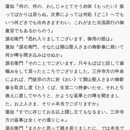
蓮如『何の、何の、わしじゃとてそう勿体《もったい》振
ってばかりは居らぬ。次第によっては何処《どこ》へでも
いつ何どきでも出向きますわい。これがまた当流易行の御
趣旨でもあるからのう』
源右衛門『恐れ入りましてございます。御用の筋は』
蓮如『源右衛門。そなたは開山聖人さまの御影像に就いて
何か噂を聞き込みはせぬか』
源右衛門『そのことでございます。只今もばばと話して歯
噛みをして居ったところでござりました。三井寺方の申条
によれば、門徒宗の方に於《おい》て開山聖人さまの御影
像を取戻し度《た》くば、生首二つ持参いたせ。それと引
換えに渡してやろうと、かような返事との噂を聞きまし
た。お上人さま、そりゃ本当でござりますか』
蓮如『すでに存じておる以上隠し立てもなるまい。三井寺
方の返事は全くその通りじゃ』
源右衛門『まさかと思って聴き居りましたに、では本当で