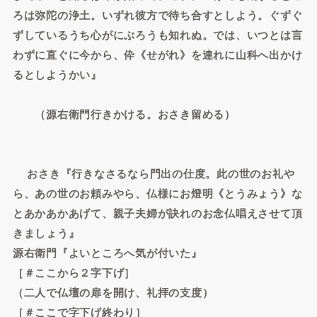
ろは弥陀の浄土。いずれ彼方で待ち合すとしよう。ぐずぐ
ずしているうち心がにぶろうも知れぬ。では、いつとは言
わずに直ぐに今から、伜《せがれ》を連れに山科へ出かけ
るとしようかい』
（源右衛門行きかける。おさき留める）
おさき『行きなさるなら門出の仕度。此の世のお礼や
ら、あの世のお頼みやら、仏様にお燈明《とうみょう》な
とあかあかあげて、親子夫婦が訣れのお念仏唱えさせて頂
きましょう』
源右衛門『よいところへ気が付いた』
［＃ここから２字下げ］
（二人で仏壇の扉を開け、礼拝の支度）
［＃ここで字下げ終わり］