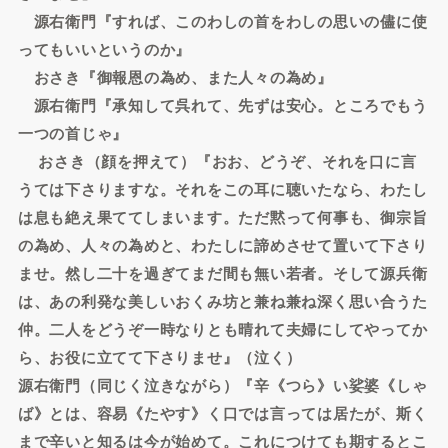
源右衛門『すれば、このわしの首をわしの思いの儘に使
ってもいいというのか』
おさき『御報恩の為め、また人々の為め』
源右衛門『承知して呉れて、先ずは安心。ところでもう
一つの首じゃ』
おさき（顔を押えて）『おお、どうぞ、それを口に言
うては下さりますな。それをこの耳に聴いたなら、わたし
は息も絶え果ててしまいます。ただ黙って何事も、御宗旨
の為め、人々の為めと、わたしに諦めさせて置いて下さり
ませ。然し二十を過ぎてまだ間も無い若者。そして源兵衛
は、あの利発な美しいおくみ坊と兼ね兼ね深く思い合うた
仲。二人をどうぞ一時なりとも晴れて夫婦にしてやってか
ら、お役に立てて下さりませ』（泣く）
源右衛門（同じく泣きながら）『辛《つら》い娑婆《しゃ
ば》とは、容易《たやす》く口では言っては居たが、斯く
まで辛いと知るは今が始めて。これにつけても期するとこ