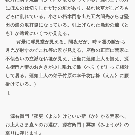
にほんの仕切りしただけの垣があり、枯れ秋草がしどろも
どろに乱れている。小さい朽木門を出た五六間先からは堅
田の浦の浪打際になっている。引上げられた漁船の艫《と
も》が遠近にいくつか見える。
背景に浮見堂が見える。闇夜だが、時々雲の隙から
月光が射すのでこれ等の景が見える。座敷の正面に荒家に
不似合いの立派な仏壇が見え、正座に蓮如上人を据え、源
右衛門と妻のおさきが少し離れて遜《へりくだ》って相対
して居る。蓮如上人の弟子竹原の幸子坊は椽《えん》に腰
掛けている。）
［
源右衛門『夜更《よふ》けといい斯《か》かる荒家へ、
お上人さま直々のお運び、源右衛門｜冥加《みょうが》の
至りに存じます』