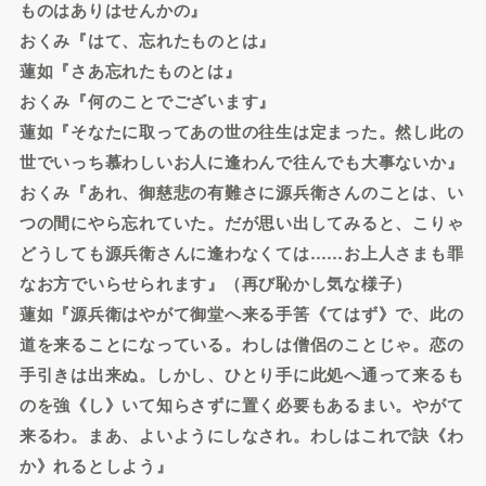
ものはありはせんかの』
おくみ『はて、忘れたものとは』
蓮如『さあ忘れたものとは』
おくみ『何のことでございます』
蓮如『そなたに取ってあの世の往生は定まった。然し此の
世でいっち慕わしいお人に逢わんで往んでも大事ないか』
おくみ『あれ、御慈悲の有難さに源兵衛さんのことは、い
つの間にやら忘れていた。だが思い出してみると、こりゃ
どうしても源兵衛さんに逢わなくては……お上人さまも罪
なお方でいらせられます』（再び恥かし気な様子）
蓮如『源兵衛はやがて御堂へ来る手筈《てはず》で、此の
道を来ることになっている。わしは僧侶のことじゃ。恋の
手引きは出来ぬ。しかし、ひとり手に此処へ通って来るも
のを強《し》いて知らさずに置く必要もあるまい。やがて
来るわ。まあ、よいようにしなされ。わしはこれで訣《わ
か》れるとしよう』