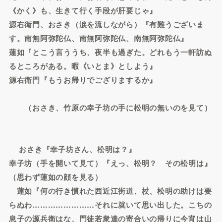
《かく》も、生きて行く手段が肝要じゃ』
源右衛門、おさき（涙を流しながら）『有難うございま
す。南無阿弥陀仏、南無阿弥陀仏、南無阿弥陀仏』
蓮如『とこう言ううち、夜半も過ぎた。どれもう一軒訪ぬ
るところがある。暇《いとま》としよう』
源右衛門『もうお帰りでござりまするか』
（おさき、竹原の幸子坊の手に松明の無いのを見て）
おさき『幸子坊さん、松明は？』
幸子坊（手を開いて見て）『えっ、松明？ その松明は』
（思わず蓮如の顔を見る）
蓮如『何の行き慣れた西近江街道、杖、松明の助けは要
らぬわ……………………それに就いて思い出した。こちの
息子の源兵衛はな、門徒若衆達の寄合いの帰りに今宵は山