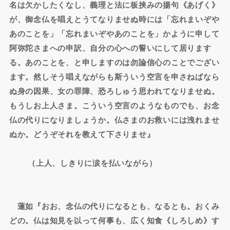
名は欠かしたくなし、義理と法に板挟みの揚句《あげく》
が、御念仏を唱えとうてなりませぬ時には「忘れまいぞや
あのことを」「忘れまいぞやあのことを」かように申して
阿弥陀さまへの申訳、自分の心への誓いにして居ります
る。あのことを、と申しますのは勿論信心のことでござい
ます。然しそう唱えながらも斯ういう空言を申さねばなら
ぬ身の因果、女の罪障、恐ろしゅう思われてなりませぬ。
もうしお上人さま。こういう空言のようなものでも、お念
仏の代りになりましょうか。仏さまのお救いには洩れませ
ぬか。どうぞそれを教えて下さりませ』
（上人、しきりに涙を払いながら）
蓮如『おお、念仏の代りになるとも、なるとも。おくみ
どの。仏は知見を以って何事も、広く知食《しろしめ》す