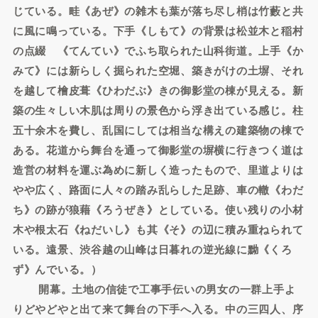
じている。畦《あぜ》の雑木も葉が落ち尽し梢は竹藪と共
に風に鳴っている。下手《しもて》の背景は松並木と稲村
の点綴 《てんてい》でふち取られた山科街道。上手《か
みて》には新らしく掘られた空堀、築きがけの土塀、それ
を越して檜皮葺《ひわだぶ》きの御影堂の棟が見える。新
築の生々しい木肌は周りの景色から浮き出ている感じ。柱
五十余木を費し、乱国にしては相当な構えの建築物の棟で
ある。花道から舞台を通って御影堂の塀横に行きつく道は
造営の材料を運ぶ為めに新しく造ったもので、里道よりは
やや広く、路面に人々の踏み乱らした足跡、車の轍《わだ
ち》の跡が狼藉《ろうぜき》としている。使い残りの小材
木や根太石《ねだいし》も其《そ》の辺に積み重ねられて
いる。遠景、渋谷越の山峰は日暮れの逆光線に黝《くろ
ず》んでいる。）
開幕。土地の信徒で工事手伝いの男女の一群上手よ
りどやどやと出て来て舞台の下手へ入る。中の三四人、序