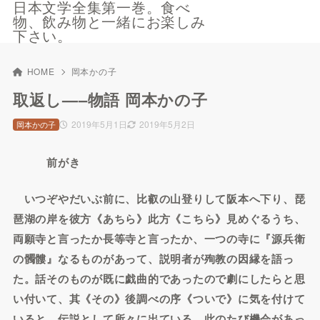
日本文学全集第一巻。食べ
物、飲み物と一緒にお楽しみ
下さい。
HOME
岡本かの子
取返し—–物語 岡本かの子
2019年5月1日
2019年5月2日
岡本かの子
前がき
いつぞやだいぶ前に、比叡の山登りして阪本へ下り、琵
琶湖の岸を彼方《あちら》此方《こちら》見めぐるうち、
両願寺と言ったか長等寺と言ったか、一つの寺に『源兵衛
の髑髏』なるものがあって、説明者が殉教の因縁を語っ
た。話そのものが既に戯曲的であったので劇にしたらと思
い付いて、其《その》後調べの序《ついで》に気を付けて
いると、伝説として所々に出ている。此のたび機会があっ