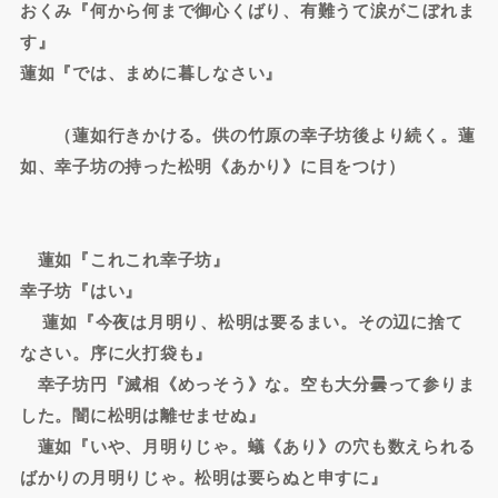
おくみ『何から何まで御心くばり、有難うて涙がこぼれま
す』
蓮如『では、まめに暮しなさい』
（蓮如行きかける。供の竹原の幸子坊後より続く。蓮
如、幸子坊の持った松明《あかり》に目をつけ）
蓮如『これこれ幸子坊』
幸子坊『はい』
蓮如『今夜は月明り、松明は要るまい。その辺に捨て
なさい。序に火打袋も』
幸子坊円『滅相《めっそう》な。空も大分曇って参りま
した。闇に松明は離せませぬ』
蓮如『いや、月明りじゃ。蟻《あり》の穴も数えられる
ばかりの月明りじゃ。松明は要らぬと申すに』