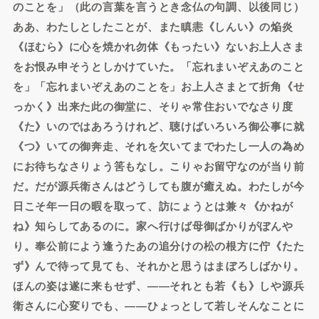
のことを」（此の言葉を言うとき念仏の句調、以後同じ）
ああ、わたしとしたことが、また瞋恚《しんい》の焔炎
《ほむら》に心を焼かれ勿体《もったい》ないお上人さま
をお恨み申そうとしかけていた。「忘れまいぞえあのこと
を」「忘れまいぞえあのことを」お上人さまとて折角《せ
っかく》出来た此の御堂に、そりゃ常住おいでなさり度
《た》いのではあろうけれど、聴けばいろいろ御公事に就
《つ》いての御奔走、それを欠いてまでわたし一人の為め
にお待ちなさりょう筈もなし。こりゃお留守なのが当り前
だ。だが源兵衛さんはどうしても腹が癒えぬ。わたしが今
日こそ年一日の暇を取って、訪にょうとは兼々《かねが
ね》知らしてあるのに。家へ行けば母御ばかりがぼんや
り。奉公前によう逢うたあの追分けの松の根方に佇《たた
ず》んで待って見ても、それかと思うはまぼろしばかり。
ほんの姿は遂に来もせず、――それとも若《も》しや源兵
衛さんに心変りでも、――ひょっとして若しそんなことに