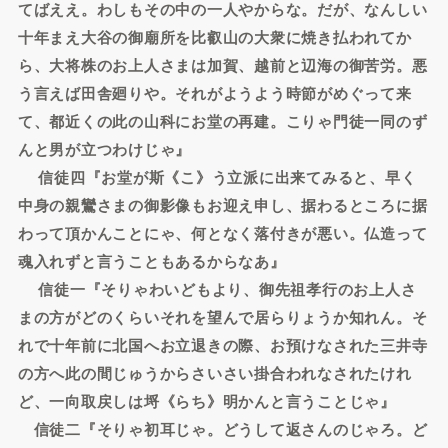
てばええ。わしもその中の一人やからな。だが、なんしい
十年まえ大谷の御廟所を比叡山の大衆に焼き払われてか
ら、大将株のお上人さまは加賀、越前と辺海の御苦労。悪
う言えば田舎廻りや。それがようよう時節がめぐって来
て、都近くの此の山科にお堂の再建。こりゃ門徒一同のず
んと男が立つわけじゃ』
信徒四『お堂が斯《こ》う立派に出来てみると、早く
中身の親鸞さまの御影像もお迎え申し、据わるところに据
わって頂かんことにゃ、何となく落付きが悪い。仏造って
魂入れずと言うこともあるからなあ』
信徒一『そりゃわいどもより、御先祖孝行のお上人さ
まの方がどのくらいそれを望んで居らりょうか知れん。そ
れで十年前に北国へお立退きの際、お預けなされた三井寺
の方へ此の間じゅうからさいさい掛合われなされたけれ
ど、一向取戻しは埒《らち》明かんと言うことじゃ』
信徒二『そりゃ初耳じゃ。どうして返さんのじゃろ。ど