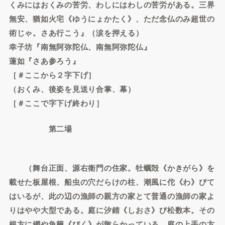
くみにはおくみの苦労、わしにはわしの苦労がある。三界
無安、猶如火宅《ゆうにょかたく》、ただ念仏のみ超世の
術じゃ。さあ行こう』（涙を押える）
幸子坊『南無阿弥陀仏、南無阿弥陀仏』
蓮如『さあ参ろう』
［＃ここから２字下げ］
（おくみ、後姿を見送り合掌、幕）
［＃ここで字下げ終わり］
第二場
（舞台正面、源右衛門の住家。牡蠣殻《かきがら》を
載せた板屋根、船虫の穴だらけの柱、潮風に佗《わ》びて
はいるが、此の辺の漁師の親方の家とて普通の漁師の家よ
りはやや大型である。庭に汐錆《しおさ》び松数本。その
根方に網や魚籠《びく》が散らかっている。庭の上手の方