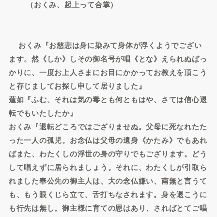
（おくみ、起上って合掌）
おくみ『お慈悲は身に染みて身体が浮くようでござい
ます。然《しか》しその御名号が唱《とな》えられぬばっ
かりに、一度お上人さまにお目にかかってお教えを頂こう
と存じましてお探し申して居りました』
蓮如『ふむ、それは気の毒とも何ともはや、さては信心退
転でもいたしたか』
おくみ『退転どころではござりませぬ。父母に死なれたた
った一人の孤児。お念仏は父母の遺身《かたみ》でもあれ
ばまた、わたくしの浮世の身の守りでもござります。どう
して唱えずに居られましょう。それに、わたくしが引取ら
れました奉公先の御主人は、大の念仏嫌い、南無と言うて
も、もう眼くじら立て、舌打ちなされます。身を退こうに
も行先は無し。御主様に育ての恩はあり、さればとてご唱