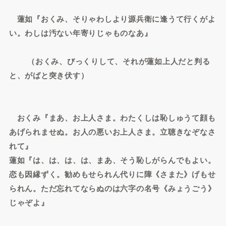
蓮如『おくみ、そりゃわしより源兵衛に逢うて行くがよ
い。わしは汚ない年寄りじゃものなあ』
（おくみ、びっくりして、それが蓮如上人だと判る
と、がばと突き伏す）
おくみ『まあ、お上人さま。わたくしは恥しゅうて顔も
あげられませぬ。お人の悪いお上人さま。立聴きなぞなさ
れて』
蓮如『は、は、は、は、まあ、そう恥しがらんでもよい。
恋も因縁ずく。勧めもせられん代りに障《さまた》げもせ
られん。ただ忘れてならぬのは六字の名号《みょうごう》
じゃぞよ』