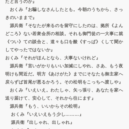
たと言うのか』
おくみ『お騙しなさんしたとも。今朝のうちから、さっ
きのいままで』
源兵衛『そなたが来るのを留守にしたのは、拠所《よん
どころ》ない若衆会所の相談。それも御門徒の一大事に就
《つい》ての談合と、道々も口を酸《すっぱ》くして聞か
してやったではないか』
おくみ『それがほんとなら、大事ないけれど』
源兵衛『言いがかりもいい加減にしやれ、さあ、もう夜
明けも間近だ。明方《あけがた》までにそなたも御主家へ
戻らずば首尾が悪るかろう。その松明をこっちへ渡しや』
おくみ『いえいえ。わたしゃ、矢っ張り、あなたを家へ
送り届けて、安心して、それから往にます』
源兵衛『もう、いいからその松明』
おくみ『いえいえもう少し………』
源兵衛『出しゃれ、出しゃれ』