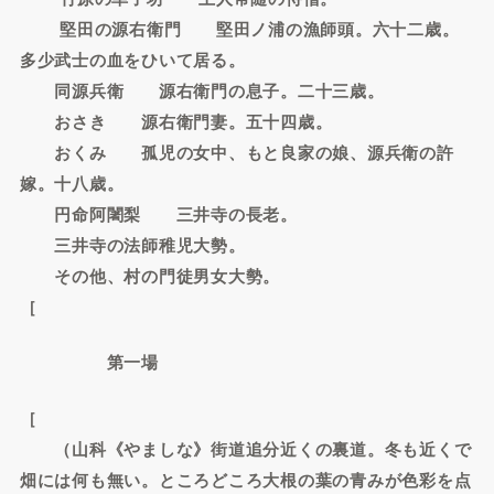
堅田の源右衛門 堅田ノ浦の漁師頭。六十二歳。
多少武士の血をひいて居る。
同源兵衛 源右衛門の息子。二十三歳。
おさき 源右衛門妻。五十四歳。
おくみ 孤児の女中、もと良家の娘、源兵衛の許
嫁。十八歳。
円命阿闍梨 三井寺の長老。
三井寺の法師稚児大勢。
その他、村の門徒男女大勢。
［
第一場
［
（山科《やましな》街道追分近くの裏道。冬も近くで
畑には何も無い。ところどころ大根の葉の青みが色彩を点