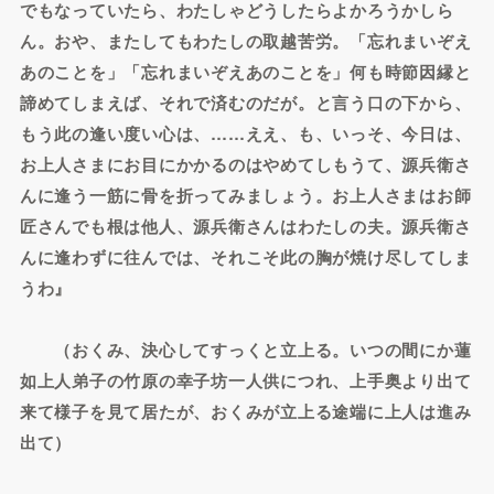
でもなっていたら、わたしゃどうしたらよかろうかしら
ん。おや、またしてもわたしの取越苦労。「忘れまいぞえ
あのことを」「忘れまいぞえあのことを」何も時節因縁と
諦めてしまえば、それで済むのだが。と言う口の下から、
もう此の逢い度い心は、……ええ、も、いっそ、今日は、
お上人さまにお目にかかるのはやめてしもうて、源兵衛さ
んに逢う一筋に骨を折ってみましょう。お上人さまはお師
匠さんでも根は他人、源兵衛さんはわたしの夫。源兵衛さ
んに逢わずに往んでは、それこそ此の胸が焼け尽してしま
うわ』
（おくみ、決心してすっくと立上る。いつの間にか蓮
如上人弟子の竹原の幸子坊一人供につれ、上手奥より出て
来て様子を見て居たが、おくみが立上る途端に上人は進み
出て）