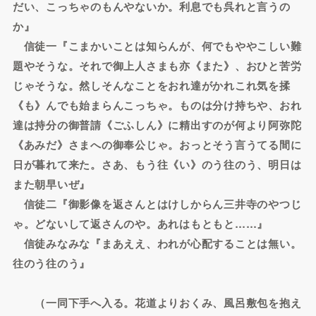
だい、こっちゃのもんやないか。利息でも呉れと言うの
か』
信徒一『こまかいことは知らんが、何でもややこしい難
題やそうな。それで御上人さまも亦《また》、おひと苦労
じゃそうな。然しそんなことをおれ達がかれこれ気を揉
《も》んでも始まらんこっちゃ。ものは分け持ちや、おれ
達は持分の御普請《ごふしん》に精出すのが何より阿弥陀
《あみだ》さまへの御奉公じゃ。おっとそう言うてる間に
日が暮れて来た。さあ、もう往《い》のう往のう、明日は
また朝早いぜ』
信徒二『御影像を返さんとはけしからん三井寺のやつじ
ゃ。どないして返さんのや。あれはもともと……』
信徒みなみな『まあええ、われが心配することは無い。
往のう往のう』
（一同下手へ入る。花道よりおくみ、風呂敷包を抱え