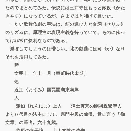
たのでまとめてみた。伝説には三井寺はもっと敵役《かた
きやく》になっているが、さまではと和げて置いた。
一たい歌舞伎劇の手法は、筋の運び方と台詞《せりふ》
のリズムに、原理性の表現主義を持っていて、ものに依っ
ては非常に便利なものである。
滅ぼしてしまうのは惜しい。此の戯曲には可《か》なり
それを活用してみた。
時
文明十一年十一月（室町時代末期）
処
近江《おうみ》国琵琶湖東南岸
人
蓮如《れんにょ》上人 浄土真宗の開祖親鸞聖人
より八代目の法主にして、宗門中興の偉僧。世に言う「御
文章」の筆者。六十九歳。
竹原の幸子坊 上人常随の侍僧。