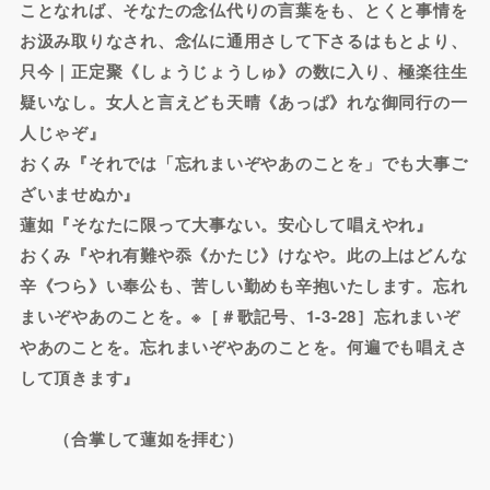
ことなれば、そなたの念仏代りの言葉をも、とくと事情を
お汲み取りなされ、念仏に通用さして下さるはもとより、
只今｜正定聚《しょうじょうしゅ》の数に入り、極楽往生
疑いなし。女人と言えども天晴《あっぱ》れな御同行の一
人じゃぞ』
おくみ『それでは「忘れまいぞやあのことを」でも大事ご
ざいませぬか』
蓮如『そなたに限って大事ない。安心して唱えやれ』
おくみ『やれ有難や忝《かたじ》けなや。此の上はどんな
辛《つら》い奉公も、苦しい勤めも辛抱いたします。忘れ
まいぞやあのことを。※［＃歌記号、1-3-28］忘れまいぞ
やあのことを。忘れまいぞやあのことを。何遍でも唱えさ
して頂きます』
（合掌して蓮如を拝む）