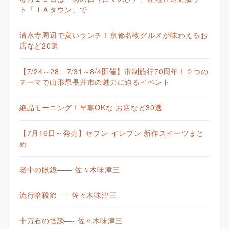
ト「ＪＡタウン」で
清水寺周辺で安いランチ！京都名物グルメが味わえるお
店など20選
【7/24～28、7/31～8/4開催】市制施行70周年！２つの
テーマで山形県長井市の魅力に迫るイベント
絶品モーニング！早朝OKな お店など30選
【7月16日～発売】セブン-イレブン 新作スイーツまと
め
老中の眼鏡—— 佐々木味津三
流行暗殺節—– 佐々木味津三
十万石の怪談—- 佐々木味津三