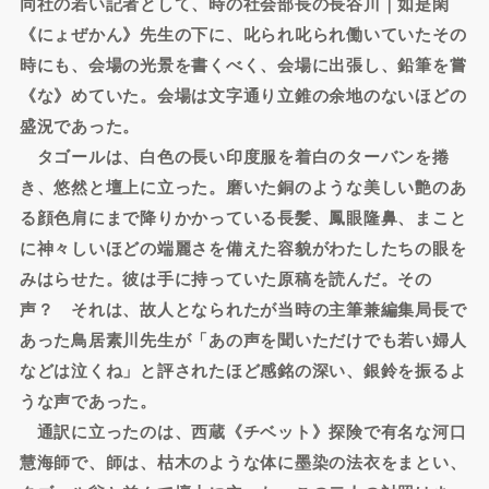
同社の若い記者として、時の社会部長の長谷川｜如是閑
《にょぜかん》先生の下に、叱られ叱られ働いていたその
時にも、会場の光景を書くべく、会場に出張し、鉛筆を嘗
《な》めていた。会場は文字通り立錐の余地のないほどの
盛況であった。
タゴールは、白色の長い印度服を着白のターバンを捲
き、悠然と壇上に立った。磨いた銅のような美しい艶のあ
る顔色肩にまで降りかかっている長髪、鳳眼隆鼻、まこと
に神々しいほどの端麗さを備えた容貌がわたしたちの眼を
みはらせた。彼は手に持っていた原稿を読んだ。その
声？ それは、故人となられたが当時の主筆兼編集局長で
あった鳥居素川先生が「あの声を聞いただけでも若い婦人
などは泣くね」と評されたほど感銘の深い、銀鈴を振るよ
うな声であった。
通訳に立ったのは、西蔵《チベット》探険で有名な河口
慧海師で、師は、枯木のような体に墨染の法衣をまとい、