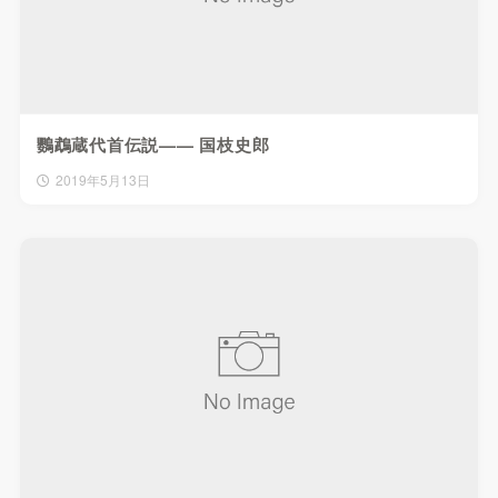
鸚鵡蔵代首伝説—— 国枝史郎
2019年5月13日