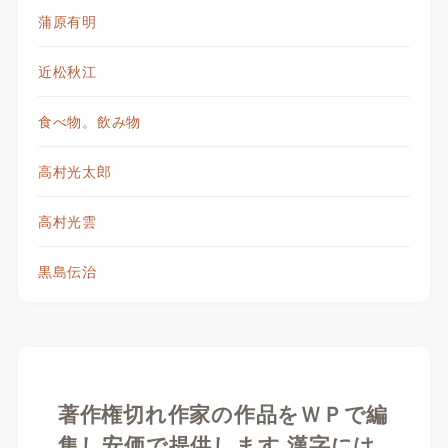
蒲原有明
近松秋江
食べ物。飲み物
高村光太郎
高村光雲
黒島伝治
著作権切れ作家の作品をＷＰで編
集し安価で提供します 漢字には