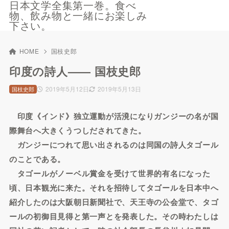
日本文学全集第一巻。食べ
物、飲み物と一緒にお楽しみ
下さい。
HOME
国枝史郎
印度の詩人—— 国枝史郎
2019年5月12日
2019年5月13日
国枝史郎
印度《インド》独立運動が活溌になりガンジーの名が国
際舞台へ大きくうつしだされてきた。
ガンジーにつれて思い出されるのは同国の詩人タゴール
のことである。
タゴールがノーベル賞金を受けて世界的有名になった
頃、日本観光に来た。それを招待してタゴールを日本中へ
紹介したのは大阪朝日新聞社で、天王寺の公会堂で、タゴ
ールの初御目見得と第一声とを発表した。その時わたしは