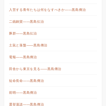
入営する青年たちは何をなすべきか——黒島傳治
二銭銅貨——黒島伝治
豚群——黒島伝治
土鼠と落盤——黒島傳治
電報——黒島傳治
田舎から東京を見る——黒島傳治
短命長命——黒島傳治
前哨——黒島傳治
選挙漫談——黒島傳治