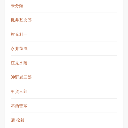
未分類
梶井基次郎
横光利一
永井荷風
江見水蔭
沖野岩三郎
甲賀三郎
葛西善蔵
蒲 松齢