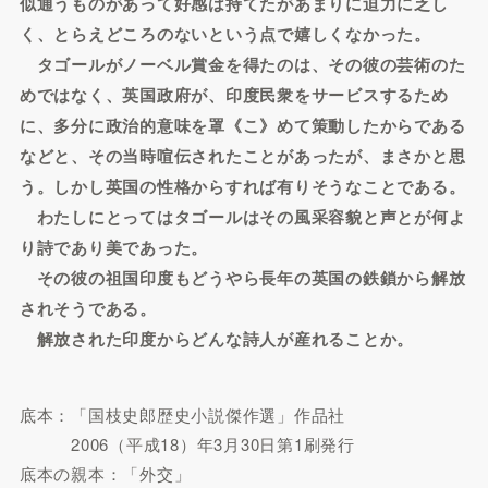
似通うものがあって好感は持てたがあまりに迫力に乏し
く、とらえどころのないという点で嬉しくなかった。
タゴールがノーベル賞金を得たのは、その彼の芸術のた
めではなく、英国政府が、印度民衆をサービスするため
に、多分に政治的意味を罩《こ》めて策動したからである
などと、その当時喧伝されたことがあったが、まさかと思
う。しかし英国の性格からすれば有りそうなことである。
わたしにとってはタゴールはその風采容貌と声とが何よ
り詩であり美であった。
その彼の祖国印度もどうやら長年の英国の鉄鎖から解放
されそうである。
解放された印度からどんな詩人が産れることか。
底本：「国枝史郎歴史小説傑作選」作品社
2006（平成18）年3月30日第1刷発行
底本の親本：「外交」