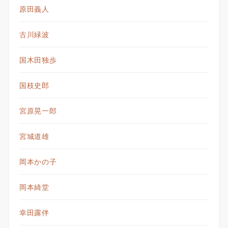
原田義人
古川緑波
国木田独歩
国枝史郎
宮原晃一郎
宮城道雄
岡本かの子
岡本綺堂
幸田露伴