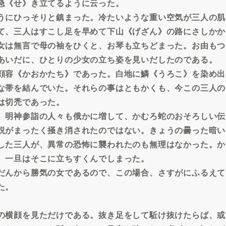
急《せ》き立てるように云った。
うにひっそりと鎮まった。冷たいような重い空気が三人の肌
て、三人はすこし足を早めて下山《げざん》の路にさしかか
女は無言で母の袖をひくと、お琴も立ちどまった。お由もつ
あいだに、ひとりの少女の立ち姿を見いだしたのである。
顔容《かおかたち》であった。白地に鱗《うろこ》を染め出
な帯を結んでいた。それらの事はともかくも、今この三人の
は切禿であった。
、明神参詣の人々も俄かに増して、かむろ蛇のおそろしい伝
説がまったく掻き消されたのではない。きょうの曇った暗い
した三人が、異常の恐怖に襲われたのも無理はなかった。か
、一旦はそこに立ちすくんでしまった。
だんから勝気の女であるので、この場合、さすがにふるえて
た。
の横顔を見ただけである。抜き足をして駈け抜けたらば、或