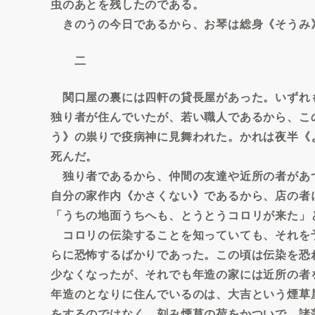
虫のあとを残したのである。
きのうの今日であるから、お琴は総身《そうみ
二
関口屋の裏には四軒の貸長屋があった。いずれ
独り者が住んでいたが、若い職人であるから、こ
う》の祟りで疫病神に見舞われた。かれは夜半《
死んだ。
独り者であるから、仲間の友達や近所の者があ
自分の家作内《かさくない》であるから、店の者
「うちの地面うちへも、とうとうコロリが来た」
コロリの伝染することを知っていても、それを
らに恐怖するばかりであった。この頃は伝染を恐
少なくなったが、それでも年造の家には近所の者
年造のとなりに住んでいるのは、大吉という煙草
をするのではなく、刻み煙草の荷をかついで、諸