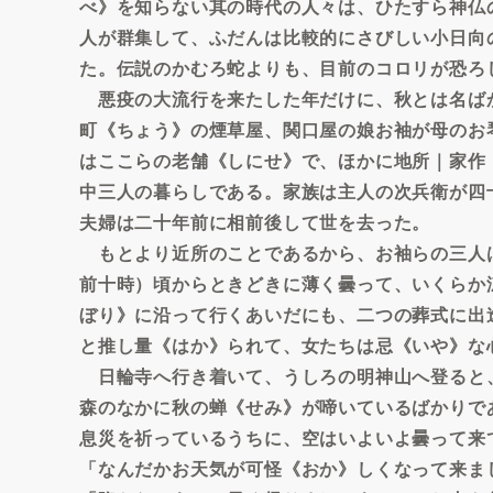
べ》を知らない其の時代の人々は、ひたすら神仏
人が群集して、ふだんは比較的にさびしい小日向
た。伝説のかむろ蛇よりも、目前のコロリが恐ろ
悪疫の大流行を来たした年だけに、秋とは名ば
町《ちょう》の煙草屋、関口屋の娘お袖が母のお
はここらの老舗《しにせ》で、ほかに地所｜家作
中三人の暮らしである。家族は主人の次兵衛が四
夫婦は二十年前に相前後して世を去った。
もとより近所のことであるから、お袖らの三人
前十時）頃からときどきに薄く曇って、いくらか
ぼり》に沿って行くあいだにも、二つの葬式に出
と推し量《はか》られて、女たちは忌《いや》な
日輪寺へ行き着いて、うしろの明神山へ登ると
森のなかに秋の蝉《せみ》が啼いているばかりで
息災を祈っているうちに、空はいよいよ曇って来
「なんだかお天気が可怪《おか》しくなって来ま