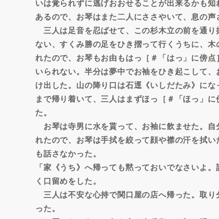
いは覚られずに逃げおおせることが出来るかも知
あるので、お琴はまた二人にささやいて、息の声
三人は足音を忍ばせて、この杉木立の前を通り
ない、すくみ勝の足をひき摺って行くうちに、木
れたので、お琴もお由もはっ［＃「はっ」に傍点
いられない。半分は夢中でお袖をひき起こして、
け出した。山の降り口は石逕《いしだたみ》にな
まで帰り着いて、三人はまずほっ［＃「ほっ」に
た。
お琴は寺男に水を貰って、お袖に飲ませた。自
れたので、お琴は手拭を絞って顔や襟の汗を拭い
も話さなかった。
「家《うち》へ帰っても黙っておいでなさいよ。
く口留めをした。
三人は不安な心持で関口屋の店へ帰った。取り
った。