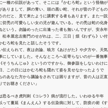
に一種の伝説があって、そこには『かむろ蛇』という怪物が
がありまして、胴の青い、頭の黒い蛇、それが昔の子どもの
うのだと、見て来たように講釈する者もあります。また一説
に切禿の可愛らしい女の児が遊んでいる。その禿は蛇の化身
ぬという。勿論めったに出逢った者も無いんですが、安永年
、松本屋忠左衛門のせがれは、二、三日｜煩《わずら》い付
かむろ蛇を見たと話したそうです。
い伝えられて、夜は勿論、暁方《あけがた》や夕方や、天気
事にしていました。そんなところへ近寄らないのが一番無事
《そうちんじゅ》というのですから、御参詣をしないわけに
日、この日にはかむろ蛇も隠れて姿を見せなかったようで
ちのあなた方から議論をされては困りますが、昔の人は正直
りでお聴きください」
は恐るべき虎列剌《コレラ》病が流行した。いわゆる午年
以って蔓延《まんえん》する伝染病に対して、防疫の術《す