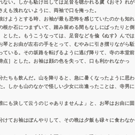
れない。しかも駈け出しては足音を聴かれる虞《おそ》れが
さえも洩れないように、両袖で口を掩った。
抜けようとする時、お袖が最も恐怖を感じていたのかも知れ
の根か石につまずいて、踏み留める間もなしにばったりと倒
］とした。もうこうなっては、足音などを偸《ぬす》んでは
お琴とお由が左右の手をとって、むやみに引き摺りながら駈
っている。その坂路を転げるように逃げ降りて、寺の本堂前
傍点］とした。お袖は顔の色を失って、口も利かれなかっ
分たちも飲んだ。山を降りると、急に暑くなったように思わ
た。しかも山のなかで怪しい少女に出逢ったことは、寺男に
誰にも決して云うのじゃありませんよ」と、お琴はお由に固
分けてお袖はぼんやりして、その晩は夕飯も碌々に食わなか