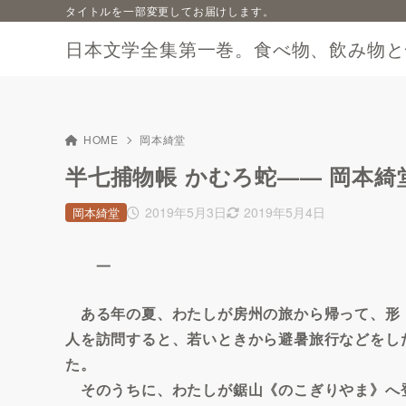
タイトルを一部変更してお届けします。
日本文学全集第一巻。食べ物、飲み物と
HOME
岡本綺堂
半七捕物帳 かむろ蛇—— 岡本綺
2019年5月3日
2019年5月4日
岡本綺堂
一
ある年の夏、わたしが房州の旅から帰って、形
人を訪問すると、若いときから避暑旅行などをし
た。
そのうちに、わたしが鋸山《のこぎりやま》へ