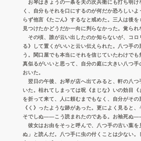
お琴はきょうの一条を夫の次兵衛にも打ち明け
く、自分もそれを口にするのが何だか恐ろしいよ
らず他言《たごん》するなと戒めた。三人は後を
見つけたかどうだか一向に判らなかった。覚られ
その頃、誰が云い出したのか知らないが、コロ
る》して置くがいいと云い伝えられた。八つ手の
う。関口屋でも本当にそれを信じていたわけでも
真似るがいいと思って、自分の庭に大きい八つ手
おいた。
翌日の午後、お琴が店へ出てみると、軒の八つ
いた。枯れてしまっては呪《まじな》いの効目《
を折って来て、人に頼むまでもなく、自分がその
《く》ったような跡があった。更によく見ると、
そでしぬ――こう読まれたのである。お袖死ぬ―
彼女はお由をそっと呼んで、八つ手の古い葉を
ぬ」と読んだ。八つ手に虫の付くことは少ない。