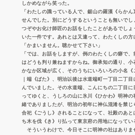
しかめながら笑った。
「わたしの識っている人で、鋸山の羅漢《らかん
せんでした。別にどうするということも無いでし
つぞやお化け師匠のお話をしたことがあるでしょ
いた一件です。あれとは又違って、わたくしの方
「かまいません。聴かせて下さい」
「では、お話をしますが、例のわたくしの癖で、
はどうも判り兼ねますからね。御承知の通り、小
かなか区域が広く、そのうちにいろいろの小名《
｜端《ばた》、明治以後は水道端町一丁目二丁目
んでいました。その水道端、こんにちの二丁目に
ってゆくと、うしろの山に氷川《ひかわ》明神の
緒でありましたが、明治の初年に神仏混淆を禁じ
合祀《ごうし》されることになって、社殿のあと
ち木を伐《き》り払って東京府の用地になってい
そういうわけで、今日そこに明神の社はありま