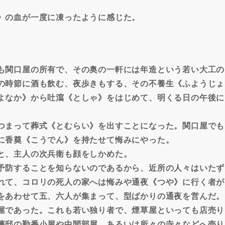
》の血が一度に凍ったように感じた。
も関口屋の所有で、その奥の一軒には年造という若い大工の
の時節に酒も飲む、夜歩きもする、その不養生《ふようじょ
よなか》から吐瀉《としゃ》をはじめて、明くる日の午後に
つまって葬式《とむらい》を出すことになった。関口屋でも
に香奠《こうでん》を持たせて悔みにやった。
と、主人の次兵衛も顔をしかめた。
予防することを知らないのであるから、近所の人々はいたず
れて、コロリの死人の家へは悔みや通夜《つや》に行く者が
をあわせて五、六人が集まって、型ばかりの通夜を営んだ。
屋であった。これも若い独り者で、煙草屋といっても店売り
藩邸の勤番小屋や中間部屋、あるいは所々の寺々などへ売り