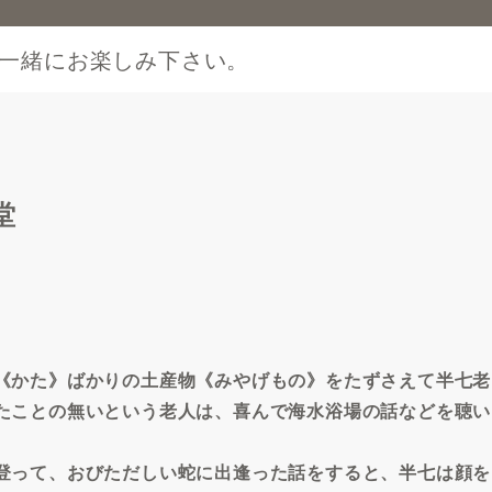
一緒にお楽しみ下さい。
堂
《かた》ばかりの土産物《みやげもの》をたずさえて半七老
たことの無いという老人は、喜んで海水浴場の話などを聴い
登って、おびただしい蛇に出逢った話をすると、半七は顔を