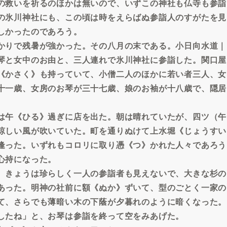
の救いを祈るのほかは無いので、いずこの神社も仏寺も参詣
の氷川神社にも、この頃は時をえらばぬ参詣人のすがたを見
しかったのであろう。
かりで残暑が強かった。その八月の末である。小日向水道｜
琴と女中のお由と、三人連れで氷川神社に参詣した。関口屋
《かさく》も持っていて、小僧二人のほかに若い者三人、女
十一歳、女房のお琴が三十七歳、娘のお袖が十八歳で、隠居
は午《ひる》過ぎに店を出た。朝は晴れていたが、四ツ（午
涼しい風が吹いていた。町を通りぬけて上水堀《じょうすい
逢った。いずれもコロリに取り憑《つ》かれた人々であろう
心持になった。
、きょうは珍らしく一人の参詣者も見えないで、大きな杉の
あった。明神の社前に額《ぬか》ずいて、型のごとく一家の
て、さらでも薄暗い木の下蔭が夕暮れのように暗くなった。
したね」と、お琴は参詣を終って空をみあげた。