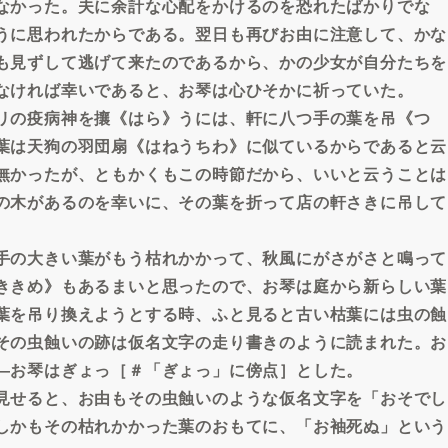
なかった。夫に余計な心配をかけるのを恐れたばかりでな
うに思われたからである。翌日も再びお由に注意して、かな
も見ずして逃げて来たのであるから、かの少女が自分たちを
なければ幸いであると、お琴は心ひそかに祈っていた。
リの疫病神を攘《はら》うには、軒に八つ手の葉を吊《つ
葉は天狗の羽団扇《はねうちわ》に似ているからであると云
無かったが、ともかくもこの時節だから、いいと云うことは
の木があるのを幸いに、その葉を折って店の軒さきに吊して
手の大きい葉がもう枯れかかって、秋風にがさがさと鳴って
ききめ》もあるまいと思ったので、お琴は庭から新らしい葉
葉を吊り換えようとする時、ふと見ると古い枯葉には虫の蝕
その虫蝕いの跡は仮名文字の走り書きのように読まれた。お
―お琴はぎょっ［＃「ぎょっ」に傍点］とした。
見せると、お由もその虫蝕いのような仮名文字を「おそでし
しかもその枯れかかった葉のおもてに、「お袖死ぬ」という