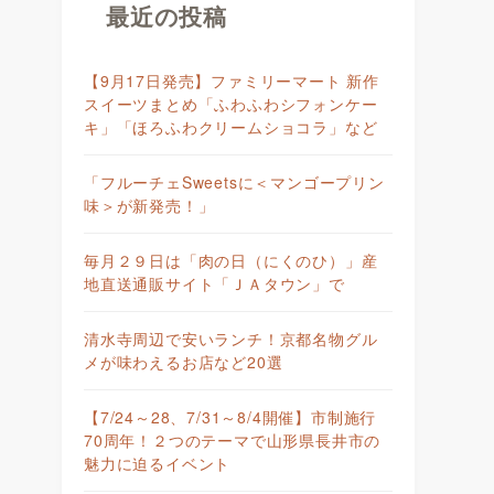
最近の投稿
【9月17日発売】ファミリーマート 新作
スイーツまとめ「ふわふわシフォンケー
キ」「ほろふわクリームショコラ」など
「フルーチェSweetsに＜マンゴープリン
味＞が新発売！」
毎月２９日は「肉の日（にくのひ）」産
地直送通販サイト「ＪＡタウン」で
清水寺周辺で安いランチ！京都名物グル
メが味わえるお店など20選
【7/24～28、7/31～8/4開催】市制施行
70周年！２つのテーマで山形県長井市の
魅力に迫るイベント