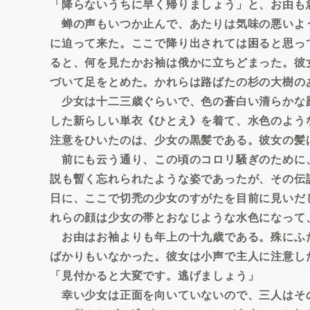
「降らないうちに早く帰りましょう」と、お由も
蝉の声もいつか止んで、あたりは気味の悪いよ
に迫って来た。ここで降り出されては困ると思っ
ると、何を見たかお袖は俄かに立ちどまった。彼
づいて足をとめた。かれらは路ばたの杉の大樹の
少女は十二三歳ぐらいで、色の蒼白い清らかな
した新らしい単衣《ひとえ》を着て、水色のよう
注意をひいたのは、少女の黒髪である。彼女の髪
前にも云う通り、この頃のコロリ騒ぎのために
説も暫く忘れられたような姿であったが、その伝
日に、ここで切禿の少女のすがたを目前に見いだ
れらの顔は少女の帯とおなじような水色になって
お由はお袖よりも年上の十九歳である。殊にふ
ばかりもいなかった。彼女は小声で主人に注意し
「見付かると大変です。逃げましょう」
幸い少女は正面を向いていないので、三人はそ