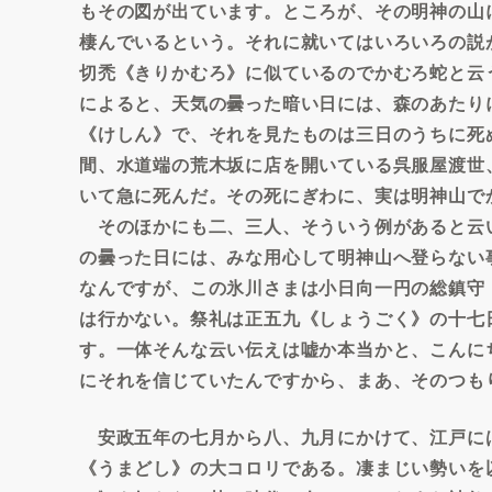
もその図が出ています。ところが、その明神の山
棲んでいるという。それに就いてはいろいろの説
切禿《きりかむろ》に似ているのでかむろ蛇と云
によると、天気の曇った暗い日には、森のあたり
《けしん》で、それを見たものは三日のうちに死
間、水道端の荒木坂に店を開いている呉服屋渡世
いて急に死んだ。その死にぎわに、実は明神山で
そのほかにも二、三人、そういう例があると云
の曇った日には、みな用心して明神山へ登らない
なんですが、この氷川さまは小日向一円の総鎮守
は行かない。祭礼は正五九《しょうごく》の十七
す。一体そんな云い伝えは嘘か本当かと、こんに
にそれを信じていたんですから、まあ、そのつも
安政五年の七月から八、九月にかけて、江戸に
《うまどし》の大コロリである。凄まじい勢いを