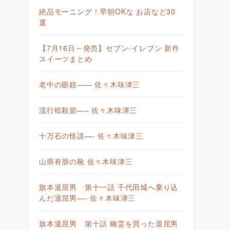
絶品モーニング！早朝OKな お店など30
選
【7月16日～発売】セブン-イレブン 新作
スイーツまとめ
老中の眼鏡—— 佐々木味津三
流行暗殺節—– 佐々木味津三
十万石の怪談—- 佐々木味津三
山県有朋の靴 佐々木味津三
旗本退屈男 第十一話 千代田城へ乗り込
んだ退屈男—- 佐々木味津三
旗本退屈男 第十話 幽霊を買った退屈男