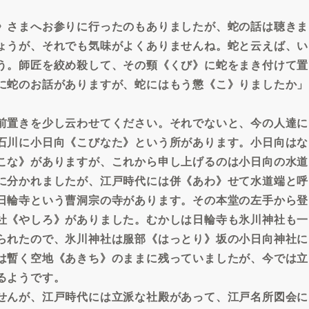
》さまへお参りに行ったのもありましたが、蛇の話は聴きま
ょうが、それでも気味がよくありませんね。蛇と云えば、い
う。師匠を絞め殺して、その頸《くび》に蛇をまき付けて置
に蛇のお話がありますが、蛇にはもう懲《こ》りましたか」
前置きを少し云わせてください。それでないと、今の人達に
石川に小日向《こびなた》という所があります。小日向はな
こな》がありますが、これから申し上げるのは小日向の水道
に分かれましたが、江戸時代には併《あわ》せて水道端と呼
日輪寺という曹洞宗の寺があります。その本堂の左手から登
社《やしろ》がありました。むかしは日輪寺も氷川神社も一
られたので、氷川神社は服部《はっとり》坂の小日向神社に
は暫く空地《あきち》のままに残っていましたが、今では立
るようです。
せんが、江戸時代には立派な社殿があって、江戸名所図会に