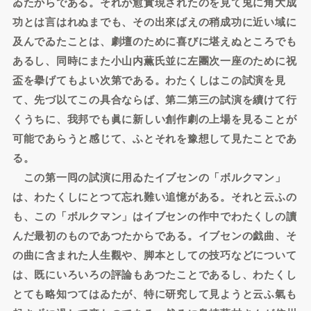
ゐたからである。それが愈實現されたのを見て兎に角大成
功とは言はれぬまでも、その出來ばえの稍成功に近い域に
及んでゐたことは、劇壇のために喜びに堪えぬところでも
あるし、同時にまた小山内薫氏並に左團次一座のために祝
盃を擧げてもよい次第である。わたくしはこの試演を見
て、先づ以てこの具合ならば、第二第三の試演を續けて行
くうちに、我邦でも眞に新しい創作劇の上場を見ることが
可能であらうと感じて、ふとそれを豫想して見たことであ
る。
この第一囘の試演に用ゐたイブセンの「ボルクマン」
は、わたくしにとつて忘れ難い追憶がある。それと云ふの
も、この「ボルクマン」はイブセンの作中でわたくしの讀
んだ最初のものであつたからである。イブセンの戯曲、そ
の曲に含まれた人生觀や、脚本としての技巧などについて
は、既にいろいろの評論もあつたことであるし、わたくし
とても略知つてはゐたが、特に研究して見ようと云ふ氣も