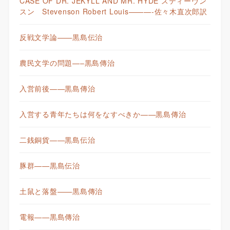
CASE OF DR. JEKYLL AND MR. HYDE スティーヴン
スン Stevenson Robert Louis———-佐々木直次郎訳
反戦文学論——黒島伝治
農民文学の問題—–黒島傳治
入営前後——黒島傳治
入営する青年たちは何をなすべきか——黒島傳治
二銭銅貨——黒島伝治
豚群——黒島伝治
土鼠と落盤——黒島傳治
電報——黒島傳治