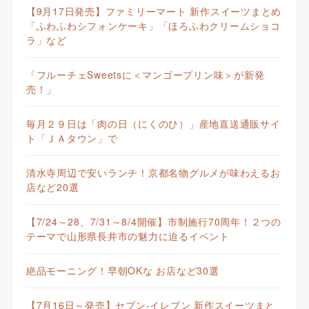
【9月17日発売】ファミリーマート 新作スイーツまとめ
「ふわふわシフォンケーキ」「ほろふわクリームショコ
ラ」など
「フルーチェSweetsに＜マンゴープリン味＞が新発
売！」
毎月２９日は「肉の日（にくのひ）」産地直送通販サイ
ト「ＪＡタウン」で
清水寺周辺で安いランチ！京都名物グルメが味わえるお
店など20選
【7/24～28、7/31～8/4開催】市制施行70周年！２つの
テーマで山形県長井市の魅力に迫るイベント
絶品モーニング！早朝OKな お店など30選
【7月16日～発売】セブン-イレブン 新作スイーツまと