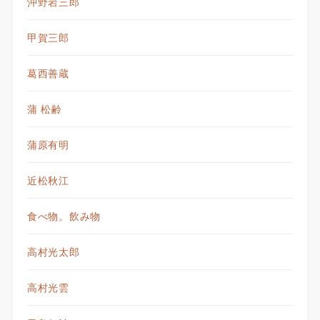
沖野岩三郎
甲賀三郎
葛西善蔵
蒲 松齢
蒲原有明
近松秋江
食べ物。飲み物
高村光太郎
高村光雲