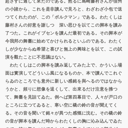
起さずに過して來たのである。然るに島崎藤村さんが信州
の小諸から、これを是非讀んで見ろと、わざわざ小包で送
つてくれたのが、この「ボルクマン」である。わたくしは
藤村さんの好意を謝しつゝ深い思ひを以てこの脚本を讀み
了つた。これがイブセンを讀んだ最初である。その脚本が
今我邦の舞臺に始めてかけられるといふのである。わたく
しが少なからぬ希望と喜びと無上の興味とを以て、この試
演を觀たことに不思議はない。
わたくしはこの脚本を讀み返してみた上で、かういふ場
面は實演してどういふ風になるものか、本で讀んでこれぐ
らゐのところでも意外に新しい感銘を與へるのではなから
うかと、頻りに想像を逞くして、出來るだけ注意を拂つ
て、舞臺を見詰てゐた。例へば第四幕目で、人々が戸口の
ところに立つてゐると、寒い空に橇の鈴の音が聞えてく
る。その音を聞いて銘々が異つた感慨に沈む。その橇の鈴
の音が脚本を讀んだ時からわたくしの胸に沁み込んでゐた