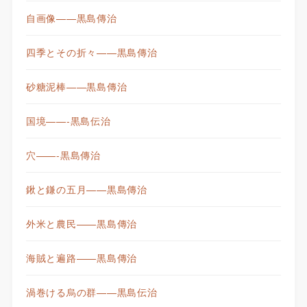
自画像——黒島傳治
四季とその折々——黒島傳治
砂糖泥棒——黒島傳治
国境——-黒島伝治
穴——-黒島傳治
鍬と鎌の五月——黒島傳治
外米と農民——黒島傳治
海賊と遍路——黒島傳治
渦巻ける烏の群——黒島伝治