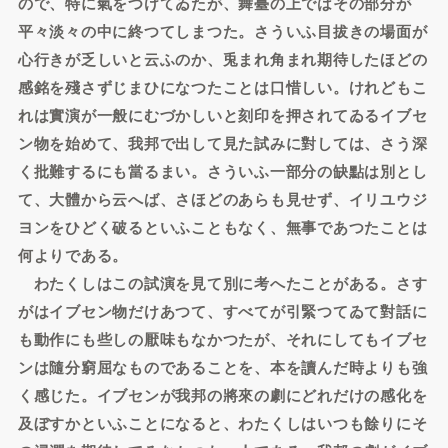
ので、特に氣をつけてゐたが、舞臺の上ではその部分が
平々淡々の中に終つてしまつた。さういふ目拔きの場面が
心行きが乏しいと云ふのか、兎まれ角まれ期待したほどの
感銘を殘さずじまひになつたことは口惜しい。けれどもこ
れは實演が一般にむづかしいと刻印を押されてゐるイブセ
ン物を始めて、我邦で出して見た試みに對しては、さう深
く批難するにも當るまい。さういふ一部分の缺點は別とし
て、大體から云へば、さほどのあらも見せず、イリユウジ
ヨンをひどく破るといふこともなく、無事であつたことは
何よりである。
わたくしはこの試演を見て別に考へたことがある。さす
がはイブセン物だけあつて、すべてが引緊つてゐて對話に
も動作にも些しの厭味もなかつたが、それにしてもイブセ
ンは隨分窮屈なものであることを、本を讀んだ時よりも強
く感じた。イブセンが我邦の將來の劇にどれだけの感化を
及ぼすかといふことになると、わたくしはいつも餘りにそ