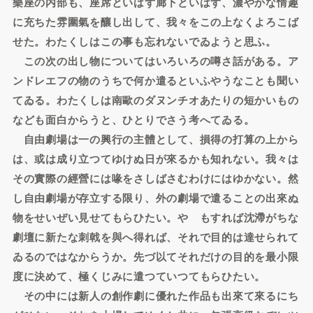
樂座の内部も、座席といはず廊下といはず、濃やかな情趣
に充ちた雰圍氣を釀し出して、我々をこの上なくよろこば
せた。わたくしはこの事も忘れないでゐようと思ふ。
この次の出し物についてはいろいろの噂さ話がある。ア
ンドレエフの物のうちで何か遣るといふやうなことも聞い
てゐる。わたくしは南歐のダヌンチオあたりの短かいもの
なども面白からうと、ひとりでさう考へてゐる。
自由劇場は一の興行の主體として、損得の打算の上から
は、或は成り立つてゆけぬ日が來るかも知れない。我々は
その實際の經營には喙をさしばさむわけにはゆかない。然
し自由劇場が存立する限り、外の劇場で遣ることの出來ぬ
物をせいぜい見せてもらひたい。やゝもすれば沈滯がちな
劇壇に新たな刺戟を與へ得れば、それで目的は達せられて
ゐるのではなからうか。先づ以てそれだけの目的を最小限
度に決めて、極くじみに遣つていつてもらひたい。
その中には新人の創作劇に優れた作品も出來て來るにち