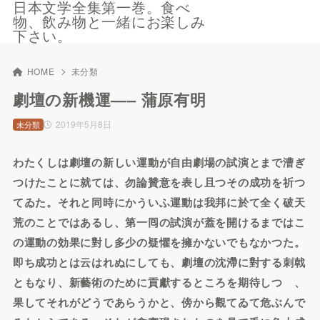
日本文学全集第一巻。食べ
物、飲み物と一緒にお楽しみ
下さい。
HOME
未分類
劇壇の新機運—– 蒲原有明
2019年5月8日
未分類
わたくしは劇壇の新しい運動が自由劇場の試演とまで漕ぎ
つけたことに就ては、勿論贊意を表し且つその成功を祈つ
てゐた。それと同時にかういふ運動は我邦に於て全く破天
荒のことではあるし、第一囘の試演が蓋を開けるまではこ
の運動の効果に對し多少の疑懼を擁かないでもなかつた。
即ち成功とは云はれぬにしても、劇壇の沈滯に對する刺戟
ともなり、新藝術のために貢獻するところを期待しつゝ、
果してそれがどうであらうかと、傍から觀てゐて危ぶんで