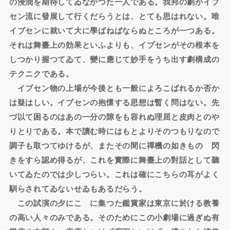
の浸潤を期待してゐなかつた一人である。我邦の劇がイブ
セン流に發展して行くだらうとは、とても思はれない。唯
イブセンに就いて大に學ばねばならぬところが一つある。
それは舞臺上の効果といふよりも、イブセンがその根本を
しつかり握つてゐて、變に應じて妙手をうち出す劇構成の
テクニクである。
イブセン物の上場が今後とも一般によろこばれるか否か
は疑はしい。イブセンの抱懷する思想は暫く問はない。先
づ以て困るのはあの一分の隙をも容れぬ理屈と皮肉とのや
りとりである。本で讀む時にはもとよりそのつもりなので
調子も取つてゆけるが、またその間に禪機の如きものゝ閃
きをすら認め得るが、これを實際に舞臺上の對話として聽
いてゐたのでは少しつらい。これは確にこちらの耳がよく
馴らされてゐないせゐもあるだらう。
この試演の夕にこゝに集つた鑑賞家は東京に於ける教養
の高い人々のみである。そのためにこの小劇場に過ぎぬ有