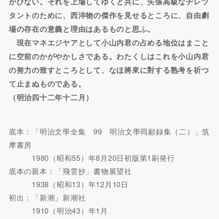
がひない。それを上場してゆくと共に、矢張高級なヂレツ
タントのために、西洋物の傑作を見せるところに、自由劇
場の存在の意義と理由はあるものと思ふ。
現在マネエジヤアとして小山内君の占める地位はまこと
に空前のかがやかしさである。わたくしはこれを小山内君
の努力の致すところとして、なほ將來に對する熟考を祈つ
て止まぬものである。
（明治四十二年十二月）
底本：「明治文學全集 99 明治文學囘顧録集（二）」筑
摩書房
1980（昭和55）年8月20日初版第1刷発行
底本の親本：「飛雲抄」書物展望社
1938（昭和13）年12月10日
初出：「新潮」新潮社
1910（明治43）年1月