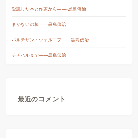
愛読した本と作家から——-黒島傳治
まかないの棒——黒島傳治
パルチザン・ウォルコフ——黒島伝治
チチハルまで——黒島伝治
最近のコメント