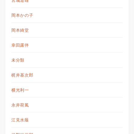
宮城道雄
岡本かの子
岡本綺堂
幸田露伴
未分類
梶井基次郎
横光利一
永井荷風
江見水蔭