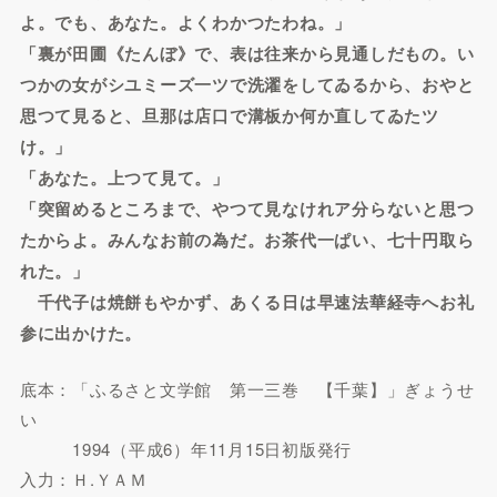
よ。でも、あなた。よくわかつたわね。」
「裏が田圃《たんぼ》で、表は往来から見通しだもの。い
つかの女がシユミーズ一ツで洗濯をしてゐるから、おやと
思つて見ると、旦那は店口で溝板か何か直してゐたツ
け。」
「あなた。上つて見て。」
「突留めるところまで、やつて見なけれア分らないと思つ
たからよ。みんなお前の為だ。お茶代一ぱい、七十円取ら
れた。」
千代子は焼餅もやかず、あくる日は早速法華経寺へお礼
参に出かけた。
底本：「ふるさと文学館 第一三巻 【千葉】」ぎょうせ
い
1994（平成6）年11月15日初版発行
入力：Ｈ.ＹＡＭ