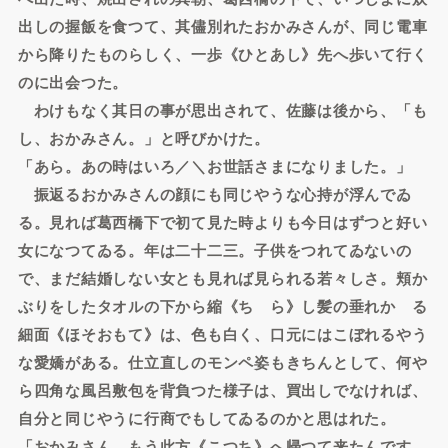
出しの握飯を食つて、其儘別れたおかみさんが、同じ電車
から降りたものらしく、一歩《ひとあし》先へ歩いて行く
のに出会つた。
わけもなく其日の事が思出されて、佐藤は後から、「も
し、おかみさん。」と呼びかけた。
「あら。あの時はいろ／＼お世話さまになりました。」
振返るおかみさんの顔にも同じやうな心持が浮んでゐ
る。見れば葛西橋下で初て見た時よりも今日はずつと好い
女になつてゐる。年は二十二三。子供をつれてゐないの
で、まだ結婚しない女とも見れば見られる若々しさ。頬か
ぶりをしたタオルの下から縮《ちゞら》し髪の垂れかゝる
細面《ほそおもて》は、色も白く、口元にはこぼれるやう
な愛嬌がある。仕立直しのモンペ姿もきちんとして、何や
ら四角な風呂敷包を背負つた様子は、買出しでなければ、
自分と同じやうに行商でもしてゐるのかと思はれた。
「おかみさん、もう此方《こつち》へ帰つて来たんです