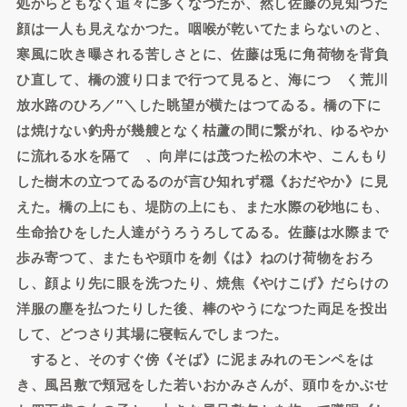
処からともなく追々に多くなつたが、然し佐藤の見知つた
顔は一人も見えなかつた。咽喉が乾いてたまらないのと、
寒風に吹き曝される苦しさとに、佐藤は兎に角荷物を背負
ひ直して、橋の渡り口まで行つて見ると、海につゞく荒川
放水路のひろ／″＼した眺望が横たはつてゐる。橋の下に
は焼けない釣舟が幾艘となく枯蘆の間に繋がれ、ゆるやか
に流れる水を隔てゝ、向岸には茂つた松の木や、こんもり
した樹木の立つてゐるのが言ひ知れず穏《おだやか》に見
えた。橋の上にも、堤防の上にも、また水際の砂地にも、
生命拾ひをした人達がうろうろしてゐる。佐藤は水際まで
歩み寄つて、またもや頭巾を刎《は》ねのけ荷物をおろ
し、顔より先に眼を洗つたり、焼焦《やけこげ》だらけの
洋服の塵を払つたりした後、棒のやうになつた両足を投出
して、どつさり其場に寝転んでしまつた。
すると、そのすぐ傍《そば》に泥まみれのモンペをは
き、風呂敷で頬冠をした若いおかみさんが、頭巾をかぶせ