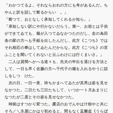
「わかつてるよ。それならおれの方にも考があるんだ。ち
やんと訳を話して断るからいゝ。」
「断つて、おとなしく承知してくれるか知ら。」
「承知しない訳にや行かないだらう。第一、お前とは子供
ができてゐても、籍が入つてゐなかつたのだし、念の為田
舎の家の方へも手紙を出したんだし、此方《こつち》では
それ相応の事はしてゐたんだからな。此方《こつち》の言
ふことを聞いてくれないと云ふわけには行くまいさ。」
二人は貸間へかへる道々も、先夫の申出を退ける方法と
して、一日も早く佐藤の方へ千代子の籍を入れるやうに話
しをしつゞけた。
次の日、一日一夜、待ちかまへてゐたが其男は姿を見せ
なかつた。二日たち三日たちして、いつか一ト月あまりに
なつたが二度とその姿を見せなかつた。
時候はすつかり変つた。露店のおでんやは汁粉やと共に
そろ／＼氷屋にかはり初めると、間もなく盂蘭盆《うらぼ