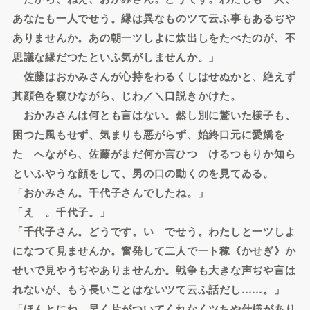
あなたも一人でせう。縁は異なものツて云ふ事もあるぢや
ありませんか。あの朝一ツしよに炊出しをたべたのが、不
思議な縁だつたといふ気がしませんか。」
佐藤はおかみさんが心持をわるくしはせぬかと、絶えず
其顔色を窺ひながら、じわ／＼口説きかけた。
おかみさんは何とも言はない。然し別に驚いた様子も、
困つた風もせず、気まりも悪がらず、始終口元に愛嬌を
たゝへながら、佐藤がまだ何か言ひつゞけるつもりか知ら
といふやうな顔をして、男の口の動くのを見てゐる。
「おかみさん。千代子さんでしたね。」
「えゝ。千代子。」
「千代子さん。どうです。いゝでせう。わたしと一ツしよ
になつて見ませんか。奮発して二人で一ト稼《かせぎ》か
せいで見やうぢやありませんか。戦争も大きな声ぢや言は
れないが、もう長いことはないツて云ふ話だし……。」
「ほんとにね、早く片がついてくれなくツちや仕様があり