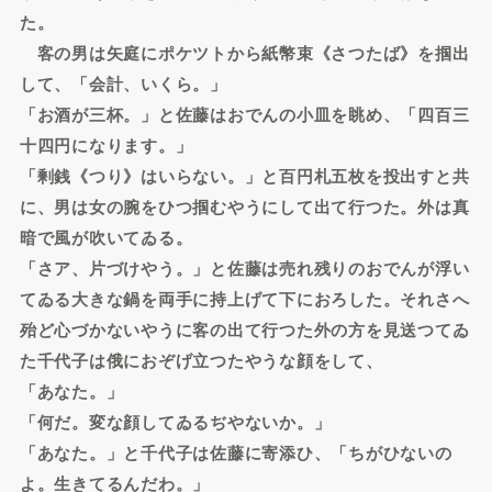
た。
客の男は矢庭にポケツトから紙幣束《さつたば》を掴出
して、「会計、いくら。」
「お酒が三杯。」と佐藤はおでんの小皿を眺め、「四百三
十四円になります。」
「剰銭《つり》はいらない。」と百円札五枚を投出すと共
に、男は女の腕をひつ掴むやうにして出て行つた。外は真
暗で風が吹いてゐる。
「さア、片づけやう。」と佐藤は売れ残りのおでんが浮い
てゐる大きな鍋を両手に持上げて下におろした。それさへ
殆ど心づかないやうに客の出て行つた外の方を見送つてゐ
た千代子は俄におぞげ立つたやうな顔をして、
「あなた。」
「何だ。変な顔してゐるぢやないか。」
「あなた。」と千代子は佐藤に寄添ひ、「ちがひないの
よ。生きてるんだわ。」