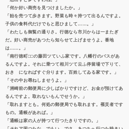
「何か好い商売を見つけましたか。」
「飴を売つて歩きます。野菜も時々持つて出るんですよ。
子供の食料代だけでもと思ひまして……。」
「わたしも御覧の通りさ。行徳なら市川からは一またぎ
だ。好い商売があつたら知らせて上げませうよ。番地
は……。」
「南行徳町□□の藤田ツていふ家です。八幡行のバスがあ
るんですよ。それに乗つて相川ツて云ふ停留場で下りて、
おきゝになればすぐ分ります。百姓してゐる家です。」
「その中お尋ねしませうよ。」
「洲崎前の郵便局に少しばかりですけど、お金が預けてあ
るんですよ。取れないもんでせうか。」
「取れますとも。何処の郵便局でも取れます。罹災者です
もの。通帳があれば。」
「通帳は家の人が持つて行つたきりですの。」
「それア困つたな。でもいゝでさ。あつちへ行つた時きい