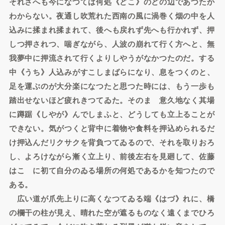
それさへも今になつては何処《どこ》のどの辺であつたか
わからない。夜通し吹荒れた西南の風に渦巻く烟の中を人
込みに揉まれ揉まれて、後へも戻れず先へも行かれず、押
しつ押されつ、喘ぎながら、人波の崩れて行く方へと、無
我夢中に押流されて行くよりしやうがなかつたのだ。する
中《うち》人込みがすこしまばらになり、息をつくのと、
足を運ぶのが大分楽になつたと思つた時には、もう一歩も
踏出せないほど疲れきつてゐた。そのまゝ意久地なく其場
に蹲踞《しやが》んでしまふと、どうしても立上ることが
できない。気がつくと背中に着物や食料を押込められるだ
け押込んだリクサクを背負つてゐるので、それを取りおろ
し、よろけながら漸く立上り、前後左右を見廻して、佐藤
はこゝに初て自分のゐる場所の何処であるかを知つたので
ある。
広い道が爪先上りに高くなつてゐる端《はづ》れに、橋
の欄干の柱が見え、晴れた空が遮るものなく遠くまでひろ