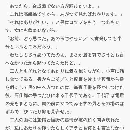
「あつたら、合成酒でない方が願ひたいよ。」
「これは高級品ですから。あがつて見ればわかります。」
「それはありがたい。」と男はコツプをもう一つ出させ
て、女にも飲ませながら、
「お前、どう思つた。あの玉ぢやせい／″＼奮発しても半
分といふところだらう。」
「わたしもさう思つてたのよ。まさか居る前でさうとも言
へなかつたから黙つてたんだけど。」
二人ともそれとなくあたりに気を配りながら、小声に話
し合つてゐる。折からごそ／＼と葭簀を片よせ其間から身
を斜にして店の中へ入つたのは、毎夜子供を寝かしつけた
後、店仕舞の手つだひに来る千代子である。千代子は電燈
の光をまともに、鍋の前に立つてゐる客の男とその場のは
ずみで、ぴつたり顔を見合せた。
二人の面には驚愕と怪訝の感情が電の如く閃き現れた
が、互にあたりを憚つたらしくアラとも何とも言はなかつ