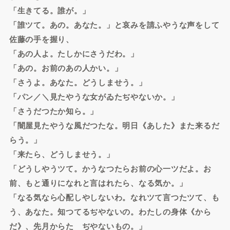
「生きてる。誰が。」
「誰ツて。あの。あなた。」と哀みを請ふやうな声をして
佐藤の手を握り、
「あの人よ。たしかにさうだわ。」
「あの。お前のあの人かい。」
「さうよ。あなた。どうしませう。」
「パン／＼見たやうな女がゐたぢやないか。」
「さうだつたか知ら。」
「闇屋見たやうな風だつたな。明日《あした》また来るだ
らう。」
「来たら、どうしませう。」
「どうしやうツて。かうなつたらお前の心一ツだよ。お
前、もと通りになれと言はれたら、なる気か。」
「なる気なら心配しやしないわ。なれツて言つたツて、も
う、あなた。知つてるぢやないの。わたしの身体《から
だ》、先月からたゞぢやないもの。」