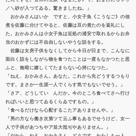
／＼砂が入つてゐる。驚きましたね。」
おかみさんはいかゞですと、小女子魚《こうなご》の佃
煮を佐藤に分けてやると、佐藤は豆の煮たのを返礼にし
た。おかみさんは小女子魚は近処の浦安で取れるからお弁
当のおかずには不自由しないやうな話をする。
佐藤は女房子供をなくしてから今日が日まで、こんなに
面白く話をしながら物を食つたことは一度もなかつたと思
ふと、無暗に嬉しくてたまらない心持になつた。
「ねえ、おかみさん。あなた。これから先どうするつもり
です。まさか一生涯一人でくらす気でもないでせう。」
「さア、どうしていゝんだか。今のところ食べてさへ行け
ればいいと思つてゐるくらゐですもの。」
「食べるだけなら心配するこたアありませんや。」
「男の方なら働き次第ツて云ふ事もあるでせうけど、女一
人で子供があつちやア並大抵ぢやありません。」
「だから、ねえ、おかみさん。どうです。わたしも一人、