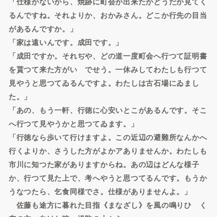
「仕様がないから、焼跡に町会が出来たかどうだか見てく
るんですね。それよりか、おかみさん。どこか行先の目当
があるんですか。」
「家は遠いんです。成田です。」
「成田ですか。それぢや、どの道一度町会へ行つて証明書
を貰つて来た方がいゝでせう。一休みしてわたしも行つて
見やうと思つてゐるんですよ。わたしは古石場にゐまし
た。」
「あの、もう一軒、行徳に心安いとこがあるんです。そこ
へ行つて見やうかと思つてゐます。」
「行徳なら歩いて行けますよ。この近辺の避難所なんかへ
行くよりか、さうした方がよかアありませんか。わたしも
市川に知つた家がありますからね。あの辺はどんな様子
か、行つて見た上で、考へやうと思つてるんです。もうか
うなつたら、乞食同様でさ。仕様がありませんよ。」
佐藤も途方に暮れた目指《まなざし》を風の鳴りひゞく