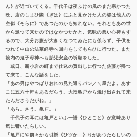
ん》が近づいてくる。千代子は夜ふけの風のまだ寒かつた
晩、店のしまひ際《ぎは》にふと見かけた人の姿は他人の
空似《そらに》であつたのかも知れない。それともあの世
から迷つて来たのではなかつたかと、気味の悪い心持もす
るので、大分お腹が大きくなつてゐたにも係らず、子供を
つれて中山の法華経寺へ回向をしてもらひに行つた。また
境内の鬼子母神へも胎児安産の祈願をした。
或日、新小岩の町まで仕込の買出しに行つた佐藤が帰つ
て来て、こんな話をした。
「あの男はやつぱりおれの見た通りパン／＼屋だよ。あす
こに五六十軒もあるだらう。大抵亀戸から焼け出されて来
たんださうだがね。」
「あら。さう。亀戸。」
千代子の耳には亀戸といふ一語《ひとこと》が意味あり
気に響いたらしい。
「亀戸にや前々から引掛《ひツかゝ》りがあつたらしいの