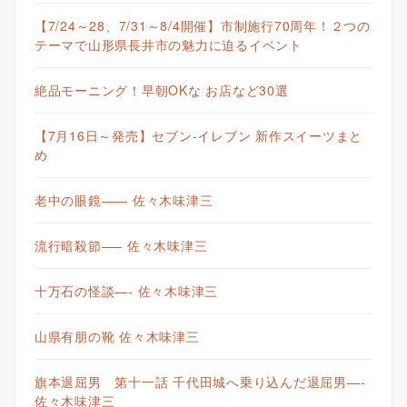
【7/24～28、7/31～8/4開催】市制施行70周年！２つの
テーマで山形県長井市の魅力に迫るイベント
絶品モーニング！早朝OKな お店など30選
【7月16日～発売】セブン-イレブン 新作スイーツまと
め
老中の眼鏡—— 佐々木味津三
流行暗殺節—– 佐々木味津三
十万石の怪談—- 佐々木味津三
山県有朋の靴 佐々木味津三
旗本退屈男 第十一話 千代田城へ乗り込んだ退屈男—-
佐々木味津三