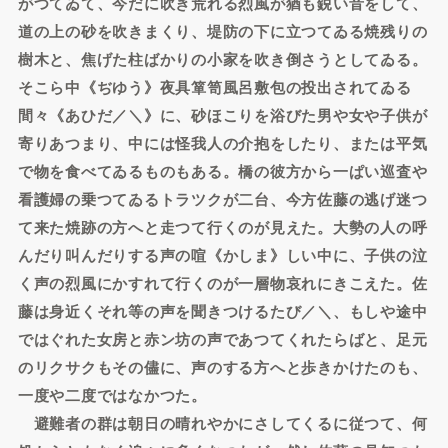
がつてゐて、今だに吹き荒れる烈風が猶も鋭い音をして、
道の上の砂を吹きまくり、堤防の下に立つてゐる焼残りの
樹木と、焦げた柱ばかりの小家を吹き倒さうとしてゐる。
そこら中《ぢゆう》夜具箪笥風呂敷包の投出されてゐる
間々《あひだ／＼》に、砂ほこりを浴びた男や女や子供が
寄りあつまり、中には怪我人の介抱をしたり、または平気
で物を食べてゐるものもある。橋の彼方から一ぱい巡査や
看護婦の乗つてゐるトラツクが二台、今方佐藤の逃げ迷つ
て来た焼跡の方へと走つて行くのが見えた。大勢の人の呼
んだり叫んだりする声の喧《かしま》しい中に、子供の泣
く声の烈風にかすれて行くのが一層物哀れにきこえた。佐
藤は身近くそれ等の声を聞きつけるたび／＼、もしや途中
ではぐれた女房と赤ン坊の声であつてくれたらばと、足元
のリクサクもその儘に、声のする方へと歩きかけたのも、
一度や二度ではなかつた。
避難者の群は朝日の晴れやかにさしてくるに従つて、何