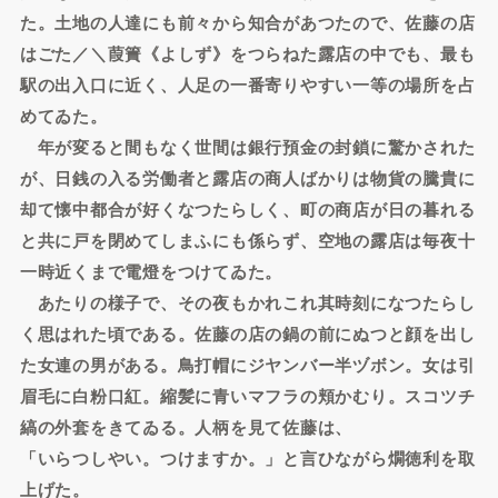
た。土地の人達にも前々から知合があつたので、佐藤の店
はごた／＼葭簀《よしず》をつらねた露店の中でも、最も
駅の出入口に近く、人足の一番寄りやすい一等の場所を占
めてゐた。
年が変ると間もなく世間は銀行預金の封鎖に驚かされた
が、日銭の入る労働者と露店の商人ばかりは物貨の騰貴に
却て懐中都合が好くなつたらしく、町の商店が日の暮れる
と共に戸を閉めてしまふにも係らず、空地の露店は毎夜十
一時近くまで電燈をつけてゐた。
あたりの様子で、その夜もかれこれ其時刻になつたらし
く思はれた頃である。佐藤の店の鍋の前にぬつと顔を出し
た女連の男がある。鳥打帽にジヤンバー半ヅボン。女は引
眉毛に白粉口紅。縮髪に青いマフラの頬かむり。スコツチ
縞の外套をきてゐる。人柄を見て佐藤は、
「いらつしやい。つけますか。」と言ひながら燗徳利を取
上げた。