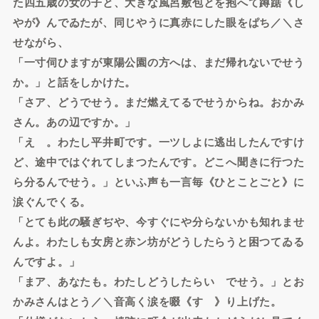
た四五歳の女の子と、大きな風呂敷包とを抱へて蹲踞《し
やが》んでゐたが、同じやうに真赤にした眼をぱち／＼さ
せながら、
「一寸伺ひますが東陽公園の方へは、まだ帰れないでせう
か。」と話をしかけた。
「さア、どうでせう。まだ燃えてるでせうからね。おかみ
さん。あの辺ですか。」
「えゝ。わたし平井町です。一ツしよに逃出したんですけ
ど、途中ではぐれてしまつたんです。どこへ聞きに行つた
ら分るんでせう。」といふ声も一言毎《ひとことごと》に
涙ぐんでくる。
「とても此の騒ぎぢや、今すぐにや分らないかも知れませ
んよ。わたしも女房と赤ン坊がどうしたらうと困つてゐる
んですよ。」
「まア、あなたも。わたしどうしたらいゝでせう。」とお
かみさんはとう／＼音高く涙を啜《すゝ》り上げた。