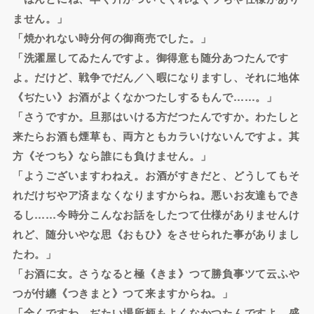
ません。」
「焼かれない時分何の御商売でした。」
「洗濯屋してゐたんですよ。御得意も随分あつたんです
よ。だけど、戦争でだん／＼暇になりますし、それに地体
《ぢたい》お酒がよくなかつたしするもんで……。」
「さうですか。旦那はいける方だつたんですか。わたしと
来たらお酒も煙草も、両方ともカラいけないんですよ。其
方《そつち》なら誰にも負けません。」
「ようございますわねえ。お酒がすきだと、どうしてもそ
れだけぢやア済まなくなりますからね。悪いお友達もでき
るし……今時分こんなお話をしたつて仕様がありませんけ
れど、随分いやな思《おもひ》をさせられた事がありまし
たわ。」
「お酒に女。さうなると極《きま》つて勝負事ツて云ふや
つが付纏《つきまと》つて来ますからね。」
「全くですわ。ぢたい場所柄もよくなかつたんですよ。盛