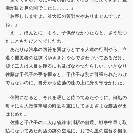
場が目と鼻の間でしたし……。」
「お察ししますよ。並大抵の苦労ぢやありませんでした
ね。」
「えゝ。ほんとに、もう。子供がなかつたらと、さう思つ
たこともたび／＼でしたわ。」
あたりは汽車の切符を買はうとする人達の行列やら、立
退く罹災者の往徠《ゆきき》やらでざわついてゐるだけ、
却て二人は人目を憚るにも及ばなかつたらしい。いきなり
佐藤は千代子の手を握ると、千代子は別に引張られたわけ
でもないのに、自分から佐藤の膝の上に身を寄せかけた。
休戦になると、それを遅しと待つてゐたやうに、何処の
町々にも大抵停車場の附近を重にしてさまざまな露店が出
はじめた。
佐藤と千代子の二人は省線市川駅の前通、戦争中早く取
払になつてゐた商店の跡の空地に、おでん屋の屋台を据ゑ