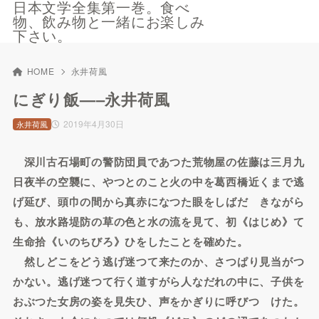
日本文学全集第一巻。食べ
物、飲み物と一緒にお楽しみ
下さい。
HOME
永井荷風
にぎり飯—–永井荷風
2019年4月30日
永井荷風
深川古石場町の警防団員であつた荒物屋の佐藤は三月九
日夜半の空襲に、やつとのこと火の中を葛西橋近くまで逃
げ延び、頭巾の間から真赤になつた眼をしばだゝきながら
も、放水路堤防の草の色と水の流を見て、初《はじめ》て
生命拾《いのちびろ》ひをしたことを確めた。
然しどこをどう逃げ迷つて来たのか、さつぱり見当がつ
かない。逃げ迷つて行く道すがら人なだれの中に、子供を
おぶつた女房の姿を見失ひ、声をかぎりに呼びつゞけた。