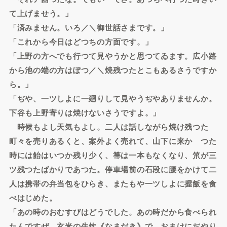
て上げませう。」
「済みません。いろ／＼御世話さまです。」
「これから今日はどつちの方面です。」
「上野の方へでも行つて見やうかと思つてゐます。広小路
から池の端の方はぽつ／＼焼残つたとこもあるさうですか
ら。」
「ぢや、一ツしよに一廻りして見やうぢやありませんか。
下谷も上野寄りは焼けないさうですよ。」
時候もよし天気もよし。二人は話しながら焼け残つた
町々を売りあるくと、案外よく売れて、山下に来かゝつた
時には飴はいつか残り少く、箒は一本もなくなり、笊が三
ツ残つたばかりであつた。停車場前の石段に腰をかけて二
人は携帯の弁当包をひらき、またもや一ツしよに握飯を食
べはじめた。
「あの時のおむすびはどうでした。あの時だから食べられ
たんですぜ。玄米の生炊《なまだき》で、おまけにぢやり