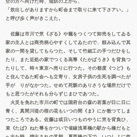
空の方へ向けた時、堤防の上から、
「炊出しがありますから町会まで取りに来て下さアい。」
と呼び歩く声がきこえた。
佐藤は市川で笊《ざる》や籠をつくつて卸売をしてゐる
家の主人とは商売柄心やすくしてゐたので、頼み込んで其
家の一間を貸してもらつた。そして竹細工の手つだひをし
たり、また近処の家でつくる高箒《たかばうき》を背負つ
たりして、時々東京へ売りに行つた。その都度《つど》も
と住んでゐた町会へも立寄り、女房子供の生死を調べたが
手がゝりがなかつた。せめて死骸のありさうな場所だけで
もと思つたがそれも分らずじまひであつた。
火災を免れた市川の町では国府台の森の若葉が日に日に
青く、真間川堤の桜の花もいつの間《ま》にか散つてしま
つたころである。佐藤は或日いつものやうに笊を背負ひ、
束《たば》ねた箒をかついで省線浅草橋の駅から橋だもと
へ出た時、焼出されの其朝、葛西橋の下で、いつしよに炊