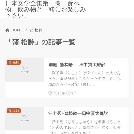
日本文学全集第一巻。食べ
物、飲み物と一緒にお楽しみ
下さい。
HOME
蒲 松齢
「蒲 松齢」の記事一覧
蒲 松齢
翩翩–蒲松齢—-田中貢太郎訳
羅子浮《らしふ》は汾《ふん》の人であ
った。両親が早く亡くなったので、八、九
歳のころから叔父《おじ…
2019年5月6日
蒲 松齢
汪士秀–蒲松齢—田中貢太郎訳
汪士秀《おうししゅう》は盧州《ろしゅ
う》の人であった。豪傑で力が強く、石舂
《いしうす》を持ちあげ…