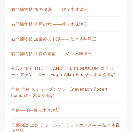
右門捕物帖 笛の秘密 ——佐々木味津三
右門捕物帖 青眉の女 ——佐々木味津三
右門捕物帖 血染めの手形—— 佐々木味津三
右門捕物帖 生首の進物—— 佐々木味津三
落穴と振子 THE PIT AND THE PENDULUM エドガ
ー・アラン・ポー Edgar Allan Poe 佐々木直次郎訳
宝島 宝島 スティーブンソン Stevenson Robert
Louis-佐々木直次郎訳
宝島—–序–佐々木直次郎
二都物語 上巻 チャールズ・ディッケンズ——-佐々木直
次郎訳