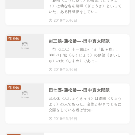
く》は幼な名を暁暉《ぎょうき》といって
いた。ある日昼寝をしてい…
2019年5月6日
蒲 松齢
封三娘-蒲松齢—-田中貢太郎訳
范《はん》十一娘は※［＃「田＋鹿」、
330-1］城《ろくじょう》の祭酒《さいし
ゅ》の女《むすめ》であっ…
2019年5月6日
蒲 松齢
田七郎-蒲松齢—-田中貢太郎訳
武承休《ぶしょうきゅう》は遼陽《りょう
よう》の人であった。交際が好きでともに
交際をしている者は皆知…
2019年5月6日