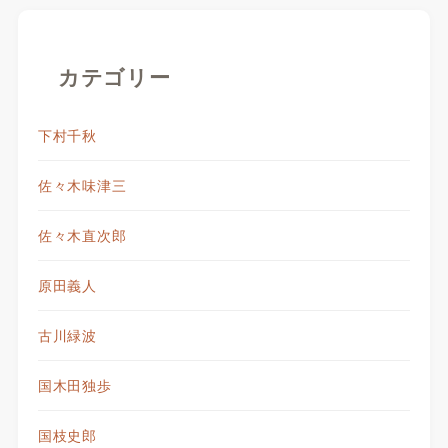
カテゴリー
下村千秋
佐々木味津三
佐々木直次郎
原田義人
古川緑波
国木田独歩
国枝史郎