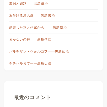
海賊と遍路——黒島傳治
渦巻ける烏の群——黒島伝治
愛読した本と作家から——-黒島傳治
まかないの棒——黒島傳治
パルチザン・ウォルコフ——黒島伝治
チチハルまで——黒島伝治
最近のコメント