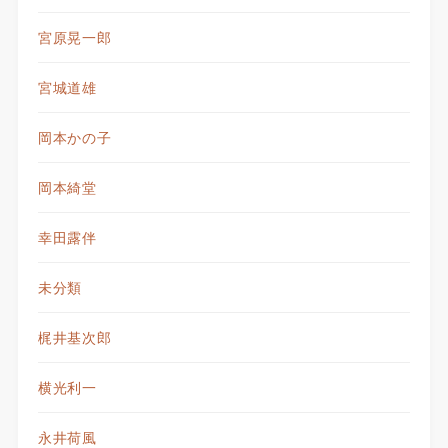
宮原晃一郎
宮城道雄
岡本かの子
岡本綺堂
幸田露伴
未分類
梶井基次郎
横光利一
永井荷風