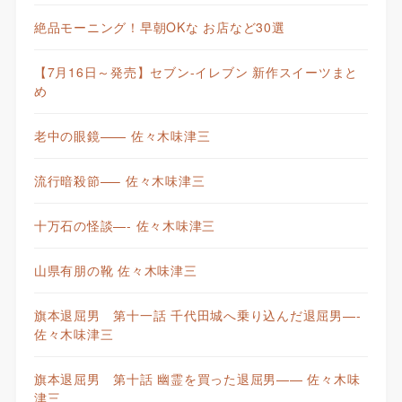
絶品モーニング！早朝OKな お店など30選
【7月16日～発売】セブン-イレブン 新作スイーツまと
め
老中の眼鏡—— 佐々木味津三
流行暗殺節—– 佐々木味津三
十万石の怪談—- 佐々木味津三
山県有朋の靴 佐々木味津三
旗本退屈男 第十一話 千代田城へ乗り込んだ退屈男—-
佐々木味津三
旗本退屈男 第十話 幽霊を買った退屈男—— 佐々木味
津三