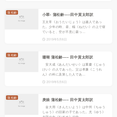
蒲 松齢
小翠- 蒲松齢—–田中貢太郎訳
王太常《おうたいじょう》は越人であっ
た。少年の時、昼、榻《ねだい》の上で寝
ていると、空が不意に曇っ…
2019年5月6日
蒲 松齢
珊瑚 蒲松齢—– 田中貢太郎訳
安大成《あんだいせい》は重慶《じゅう
けい》の人であった。父は孝廉《こうれ
ん》の科に及第した人であ…
2019年5月6日
蒲 松齢
庚娘 蒲松齢—– 田中貢太郎訳
金大用《きんたいよう》は中州《ちゅう
しゅう》の旧家の子であった。尤《ゆう》
太守の女《むすめ》で幼…