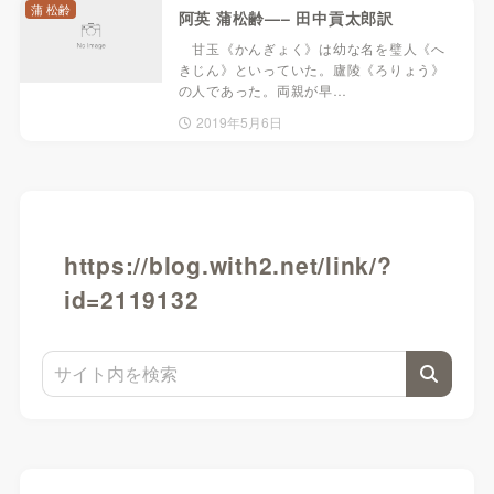
蒲 松齢
阿英 蒲松齢—– 田中貢太郎訳
甘玉《かんぎょく》は幼な名を璧人《へ
きじん》といっていた。廬陵《ろりょう》
の人であった。両親が早…
2019年5月6日
https://blog.with2.net/link/?
id=2119132