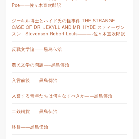
Poe——佐々木直次郎訳
ジーキル博士とハイド氏の怪事件 THE STRANGE
CASE OF DR. JEKYLL AND MR. HYDE スティーヴン
スン Stevenson Robert Louis———-佐々木直次郎訳
反戦文学論——黒島伝治
農民文学の問題—–黒島傳治
入営前後——黒島傳治
入営する青年たちは何をなすべきか——黒島傳治
二銭銅貨——黒島伝治
豚群——黒島伝治