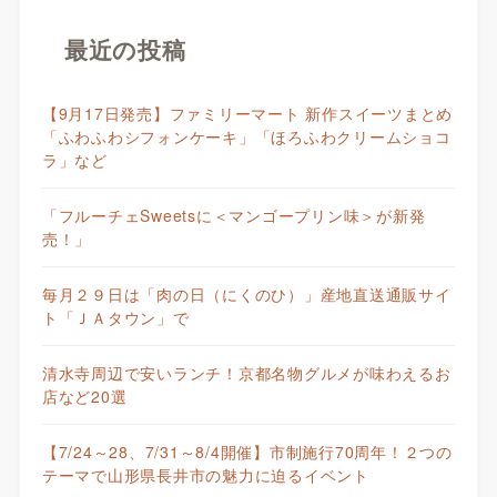
最近の投稿
【9月17日発売】ファミリーマート 新作スイーツまとめ
「ふわふわシフォンケーキ」「ほろふわクリームショコ
ラ」など
「フルーチェSweetsに＜マンゴープリン味＞が新発
売！」
毎月２９日は「肉の日（にくのひ）」産地直送通販サイ
ト「ＪＡタウン」で
清水寺周辺で安いランチ！京都名物グルメが味わえるお
店など20選
【7/24～28、7/31～8/4開催】市制施行70周年！２つの
テーマで山形県長井市の魅力に迫るイベント