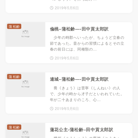
2019年5月6日
蒲 松齢
偸桃–蒲松齢—-田中貢太郎訳
少年の時郡へいったが、ちょうど立春の
節であった。昔からの習慣によるとその立
春の前日には、同種類の…
2019年5月6日
蒲 松齢
連城–蒲松齢—-田中貢太郎訳
喬《きょう》は晋寧《しんねい》の人
で、少年の時から才子だといわれていた。
年が二十あまりのころ、心…
2019年5月6日
蒲 松齢
蓮花公主-蒲松齢–田中貢太郎訳
膠州《こうしゅう》の竇旭《とうきょ