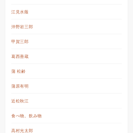
江見水蔭
沖野岩三郎
甲賀三郎
葛西善蔵
蒲 松齢
蒲原有明
近松秋江
食べ物。飲み物
高村光太郎