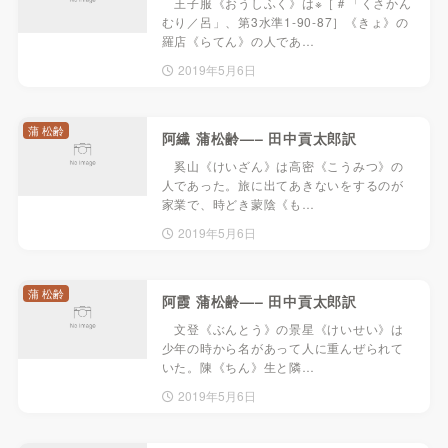
王子服《おうしふく》は※［＃「くさかん
むり／呂」、第3水準1-90-87］《きょ》の
羅店《らてん》の人であ…
2019年5月6日
蒲 松齢
阿繊 蒲松齢—– 田中貢太郎訳
奚山《けいざん》は高密《こうみつ》の
人であった。旅に出てあきないをするのが
家業で、時どき蒙陰《も…
2019年5月6日
蒲 松齢
阿霞 蒲松齢—– 田中貢太郎訳
文登《ぶんとう》の景星《けいせい》は
少年の時から名があって人に重んぜられて
いた。陳《ちん》生と隣…
2019年5月6日