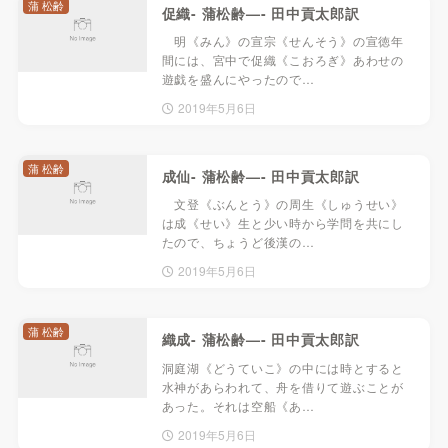
蒲 松齢
促織- 蒲松齢—- 田中貢太郎訳
明《みん》の宣宗《せんそう》の宣徳年
間には、宮中で促織《こおろぎ》あわせの
遊戯を盛んにやったので…
2019年5月6日
蒲 松齢
成仙- 蒲松齢—- 田中貢太郎訳
文登《ぶんとう》の周生《しゅうせい》
は成《せい》生と少い時から学問を共にし
たので、ちょうど後漢の…
2019年5月6日
蒲 松齢
織成- 蒲松齢—- 田中貢太郎訳
洞庭湖《どうていこ》の中には時とすると
水神があらわれて、舟を借りて遊ぶことが
あった。それは空船《あ…
2019年5月6日