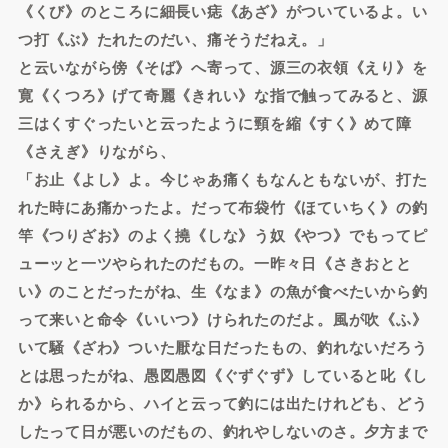
《くび》のところに細長い痣《あざ》がついているよ。い
つ打《ぶ》たれたのだい、痛そうだねえ。」
と云いながら傍《そば》へ寄って、源三の衣領《えり》を
寛《くつろ》げて奇麗《きれい》な指で触ってみると、源
三はくすぐったいと云ったように頸を縮《すく》めて障
《さえぎ》りながら、
「お止《よし》よ。今じゃあ痛くもなんともないが、打た
れた時にあ痛かったよ。だって布袋竹《ほていちく》の釣
竿《つりざお》のよく撓《しな》う奴《やつ》でもってピ
ューッと一ツやられたのだもの。一昨々日《さきおとと
い》のことだったがね、生《なま》の魚が食べたいから釣
って来いと命令《いいつ》けられたのだよ。風が吹《ふ》
いて騒《ざわ》ついた厭な日だったもの、釣れないだろう
とは思ったがね、愚図愚図《ぐずぐず》していると叱《し
か》られるから、ハイと云って釣には出たけれども、どう
したって日が悪いのだもの、釣れやしないのさ。夕方まで