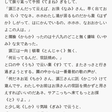
して振り返って手招《てまね》ぎをして、
「源三さんだって云えば、お浪《なみ》さん。早く出てお
出《い》でなネ。ホホわたし達が居るものだから羞《はず
か》しがって、はにかんでいるの。ホホホ、なおおかしい
よこの人は。」
と揶揄《からか》ったのは十八九のどこと無く嫌味《いや
み》な女であった。
源三は一向｜頓着《とんじゃく》無く、
「何云ってるんだ、世話焼め。」
と口の中《うち》で云い棄《す》てて、またさっさと行き
過ぎようとする。圃の中からは一番最初の歌の声が、
「何だネお近《ちか》さん、源三さんに託《かこつ》けて
遊んでサ。わたしやお前はお浪さんの世話を焼かずと用さ
えすればいいのだあネ。サアこっちへ来てもっとお採
《と》りよ。」
と少し叱《しか》り気味《ぎみ》で云うと、