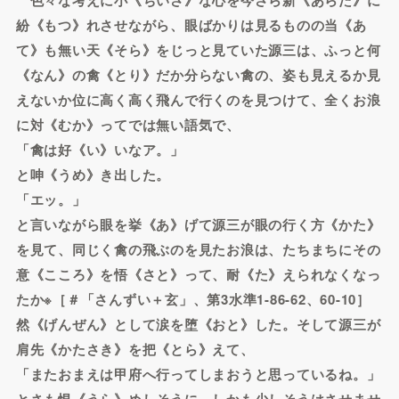
紛《もつ》れさせながら、眼ばかりは見るものの当《あ
て》も無い天《そら》をじっと見ていた源三は、ふっと何
《なん》の禽《とり》だか分らない禽の、姿も見えるか見
えないか位に高く高く飛んで行くのを見つけて、全くお浪
に対《むか》ってでは無い語気で、
「禽は好《い》いなア。」
と呻《うめ》き出した。
「エッ。」
と言いながら眼を挙《あ》げて源三が眼の行く方《かた》
を見て、同じく禽の飛ぶのを見たお浪は、たちまちにその
意《こころ》を悟《さと》って、耐《た》えられなくなっ
たか※［＃「さんずい＋玄」、第3水準1-86-62、60-10］
然《げんぜん》として涙を堕《おと》した。そして源三が
肩先《かたさき》を把《とら》えて、
「またおまえは甲府へ行ってしまおうと思っているね。」
とさも恨《うら》めしそうに、しかも少しそうはさせませ