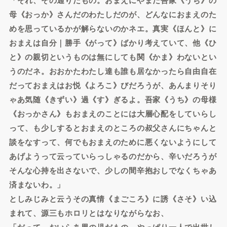
母《おっか》さんだのわたしだのが、どんなにおまえのた
めを思っているかが解らないのかネエ。真実《ほんと》に
おまえは自分｜勝手《がって》ばかり考えていて、他《ひ
と》の親切というものは無にしても関《かま》わないとい
うのだネ。おおかたわたし達も誰も居なかったら自由自在
だっておまえはお悦《よろこ》びだろうが、あんまりそり
ゃあ気随《きずい》過《す》ぎるよ。吾家《うち》の母様
《おっかさん》もおまえのことには大層心配をしていらし
って、も少しするとおまえのところの叔父さんにちゃんと
談をなすって、何でもおまえのために悪くないようにして
あげようって云っていらっしゃるのだから、辛いだろうが
そんな心持を出さないで、少しの間辛抱おしでなくちゃあ
済まないわ。」
としみじみと云うその真情《まごころ》に誘《さそ》い込
まれて、源三もホロリとはなりながらなお、
「だって、おいらあ男の児だもの、やっぱり一人で出世し