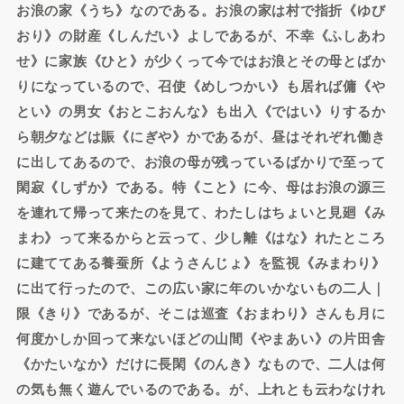
お浪の家《うち》なのである。お浪の家は村で指折《ゆび
おり》の財産《しんだい》よしであるが、不幸《ふしあわ
せ》に家族《ひと》が少くって今ではお浪とその母とばか
りになっているので、召使《めしつかい》も居れば傭《や
とい》の男女《おとこおんな》も出入《ではい》りするか
ら朝夕などは賑《にぎや》かであるが、昼はそれぞれ働き
に出してあるので、お浪の母が残っているばかりで至って
閑寂《しずか》である。特《こと》に今、母はお浪の源三
を連れて帰って来たのを見て、わたしはちょいと見廻《み
まわ》って来るからと云って、少し離《はな》れたところ
に建ててある養蚕所《ようさんじょ》を監視《みまわり》
に出て行ったので、この広い家に年のいかないもの二人｜
限《きり》であるが、そこは巡査《おまわり》さんも月に
何度かしか回って来ないほどの山間《やまあい》の片田舎
《かたいなか》だけに長閑《のんき》なもので、二人は何
の気も無く遊んでいるのである。が、上れとも云わなけれ