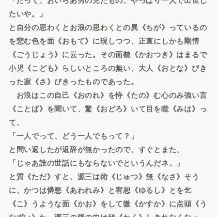
たいや。」
と自分の思わくとお浪の思わくとの異《ちが》っているの
を悲む色を面《おもて》に現しつつ、正直にしかも剛情
《ごうじょう》に云った。その面貌《かおつき》はまるで
小児《こども》らしいところの無い、大人《おとな》びき
った寂《さ》びきったものであった。
お浪はこの自己《おのれ》を恃《たの》む心のみ強い言
《ことば》を聞いて、驚《おどろ》いて目を瞠《みは》っ
て、
「一人でって、どう一人でもって？」
と問い返したが返辞が無かったので、すぐとまた、
「じゃあ誰の世話にもならないでというんだネ。」
と質《ただ》すと、源三は術《じゅつ》無《なさ》そう
に、かつは憐愍《あわれみ》と宥恕《ゆるし》とを乞
《こ》うような面《かお》をして微《かすか》に点頭《う
なずい》た。源三の腹の中は秘《かく》しきれなくなっ