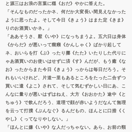
と源三はお浪の言葉に穏《おだ》やかに答えた。
「そんなものだったかネ、何だか大変長い間見えなかった
ように思ったよ。そして今日《きょう》はまた定《きま》
りのお酒買いかネ。」
「ああそうさ、厭《いや》になっちまうよ。五六日は身体
《からだ》が悪いって癇癪《かんしゃく》ばかり起して
ネ、おいらを打《ぶ》ったり擲《たた》いたりした代りに
ゃあ酒買いのお使いはせずに済《す》んだが、もう癒《な
お》ったからまた今日《きょう》っからは毎日だろう。そ
れもいいけれど、片道一里もあるところをたった二合ずつ
買いに遣《よこ》されて、そして気むずかしい日にあ、こ
んなに量りが悪いはずはねえ、大方《おおかた》途中《と
ちゅう》で飲んだろう、道理で顔が赤いようだなんて無理
を云って打撲《ぶんなぐ》るんだもの、ほんとに口措《く
やし》くってなりやしない。」
「ほんとに嫌《いや》な人だっちゃない。あら、お前の頸