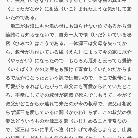
《まっただなか》に射込《いこ》まれたような気がして驚
いたのである。
源三がお浪にもお浪の母にも知らせない位であるから無
論誰にも知らせないで、自分一人で懐《いだ》いている秘
密《ひみつ》はこうである。一体源三は父母を失ってか
ら、叔母が片付いている縁《えん》によって今の家に厄介
《やっかい》になったので、もちろん厄介と云っても幾許
《いくばく》かの財産をも預けて寄食していたのだからま
るで厄介になったという訳では無いので、そこで叔母にも
可愛がらるればしたがって叔父にも可愛がられていたとこ
ろ、不幸にしてその叔母が病気で死んでしもうて、やがて
叔父がどこからか連れて来たのが今の叔母で、叔父は相変
らず源三を愛しているに関《かかわ》らず、この叔父の後
妻はどういうものか源三を窘《いじ》めること非常なの
で、源三はついに甲府へ逃《に》げて奉公しようと、山奥
の児童《こども》にも似合わない賢《かしこ》いことを考