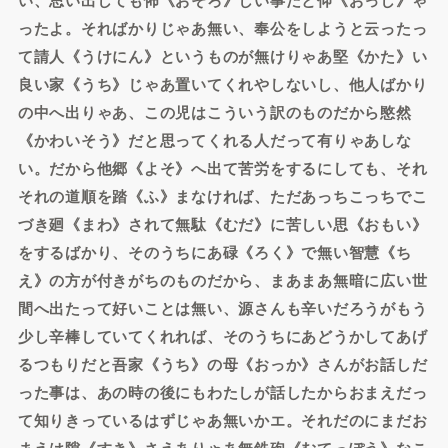
ったよ。そればかりじゃあ無い、奉公をしようと云ったっ
て請人《うけにん》というものが無けりゃあ堅《かた》い
良い家《うち》じゃあ置いてくれやしないし、他人ばかり
の中へ出りゃあ、この児はこういう訳のものだから愍然
《かわいそう》だと思ってくれる人だって有りゃあしな
い。だから他郷《よそ》へ出て苦労をするにしても、それ
それの道順を踏《ふ》まなければ、ただあっちこっちでこ
づき廻《まわ》されて無駄《むだ》に苦しい思《おもい》
をするばかり、そのうちにあ碌《ろく》で無い智慧《ち
え》の方が付きがちのものだから、まあまあ無暗に広い世
間へ出たって好いことは無い、源さんも辛いだろうがもう
少し辛棒していてくれれば、そのうちにあどうかしてあげ
るつもりだと吾家《うち》の母《おっか》さんがお話しだ
った事は、あの時の後にもわたしが話したからおまえだっ
て知りきっているはずじゃあ無いかエ。それだのにまだお
まえは隙《すき》さえありゃあ無鉄砲《むてっぽう》なこ