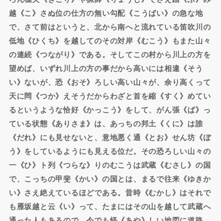
越《こ》さぬ位の仕方の無い勾配《こうばい》の急な地
で、さて前はというと、北から南へと流れている笛吹川の
低地《ひくち》を越してのその対岸《むこう》もまた山々
の連続《つながり》である。そしてこの村から川上の方を
望めば、いずれ川上の方の事だから高いには相違《そう
い》ないが、恐《おそ》ろしい高い山々が、余り高くって
天に閊《つか》えそうだからわざと首を縮《すく》めてい
るというような恰好《かっこう》をして、がん張《ば》っ
ている状態《ありさま》は、あっちの邦土《くに》は誰
《だれ》にも見せないと、意地悪く通《とお》せん坊《ぼ
う》をしているようにも見える位だ。その恐ろしい山々の
一《ひ》ト列《つらな》りのむこうは武蔵《むさし》の国
で、こっちの甲斐《かい》の国とは、まるで往来《ゆきか
い》さえ絶えているほどである。昔時《むかし》はそれで
も雁坂越と云《い》って、たまにはその山を越して武蔵へ
通った人もあるので、今でも怪《あや》しい地図に道路