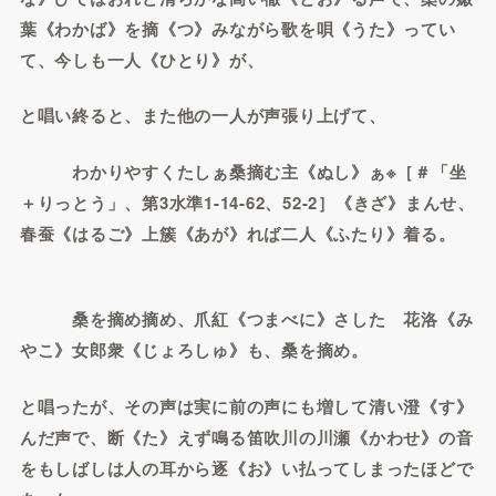
葉《わかば》を摘《つ》みながら歌を唄《うた》ってい
て、今しも一人《ひとり》が、
と唱い終ると、また他の一人が声張り上げて、
わかりやすくたしぁ桑摘む主《ぬし》ぁ※［＃「坐
＋りっとう」、第3水準1-14-62、52-2］《きざ》まんせ、
春蚕《はるご》上簇《あが》れば二人《ふたり》着る。
桑を摘め摘め、爪紅《つまべに》さした 花洛《み
やこ》女郎衆《じょろしゅ》も、桑を摘め。
と唱ったが、その声は実に前の声にも増して清い澄《す》
んだ声で、断《た》えず鳴る笛吹川の川瀬《かわせ》の音
をもしばしは人の耳から逐《お》い払ってしまったほどで