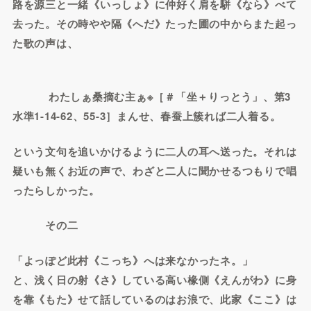
路を源三と一緒《いっしょ》に仲好く肩を駢《なら》べて
去った。その時やや隔《へだ》たった圃の中からまた起っ
た歌の声は、
わたしぁ桑摘む主ぁ※［＃「坐＋りっとう」、第3
水準1-14-62、55-3］まんせ、春蚕上簇れば二人着る。
という文句を追いかけるように二人の耳へ送った。それは
疑いも無くお近の声で、わざと二人に聞かせるつもりで唱
ったらしかった。
その二
「よっぽど此村《こっち》へは来なかったネ。」
と、浅く日の射《さ》している高い椽側《えんがわ》に身
を靠《もた》せて話しているのはお浪で、此家《ここ》は