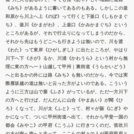
《みち》があるように書いてあるのもある。しかしこの釜
和原から川上へ上《のぼ》って行くと下釜口《しもかまぐ
ち》、釜川《かまがわ》、上釜口《かみかまぐち》という
ところがあるが、それで行止りになってしまうのだから、
それから先はもうどこへも行きようは無いので、川を渡
《わた》って東岸《ひがしぎし》に出たところが、やはり
川下へ下《さが》るか、川浦《かわうら》という村から無
理に東の方へ一ト山越して甲州｜裏街道《うらかいどう》
へと出るかの外には路《みち》も無いのだから、今では実
際雁坂越の道は無いと云った方がよいのである。こういう
ように三方は山で塞《ふさ》がっているが、ただ一方川下
の方へと行けば、だんだんに山合《やまあい》が闊《ひ
ろ》くなって、川が太《ふと》って、村々が賑《にぎ》や
かになって、ついに甲州街道へ出て、それから甲斐一国の
都会《みやこ》の甲府《こうふ》に行きつくのだ。笛吹川
の水が南へ南へと走って、ここらの村々の人が甲府甲府と