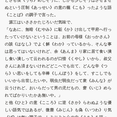
ぬという圧制《あっせい》の意の籠《こも》ったような語
《ことば》の調子で言った。
源三はいささかたじろいだ気味で、
「なあに、無暗《むやみ》に駈《か》け出して甲府へ行っ
たっていけないということは、お前の母様《おっかさん》
の談《はなし》でよく解《わか》っているから、そんな事
は思ってはいないけれど、余《あんま》り家に居て食い潰
し食い潰しって云われるのが口惜《くやし》いから、叔父
さんにあ済まないけれどどこへでも出て、どんな辛《つ
ら》い思いをしても辛棒《しんぼう》をして、すこしでも
いいから出世したいや。弱虫だ弱虫だって衆《みんな》が
云うけれど、おいらだって男の児だもの、窘《いじ》めら
れてばかりいたかあ無いや。」
と他《ひと》の意《こころ》に逆《さか》らわぬような優
しい語気ではあるが、微塵《みじん》も偽《いつわ》り気
《げ》は無い調子で、しみじみと心の中《うち》を語っ