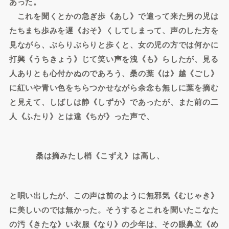
あった。
これを聞くとかの急ぎ歩《あし》で遣って来た男の児は
たちまち歩みを遅《おそ》くしてしまって、声のした方を
見ながら、ぶらりぶらりと歩くと、女の児の方では何かに
打興《うちきょう》じて笑い声を洩《も》らしたが、見る
人ありとも心付かぬのであろう、桑の葉《は》越《ごし》
に紅いや青い色をちらつかせながら余念も無しに葉を摘む
と見えて、しばしは静《しずか》であったが、また前の二
人《ふたり》とは違《ちが》った声で、
桑は摘みたし梢《こずえ》は高し、
と唄い出したが、この声は前のように無邪気《むじゃき》
に美しいのでは無かった。そうするとこれを聞いたこなた
の汚《きたな》い衣服《なり》の少年は、その眼鼻立《め