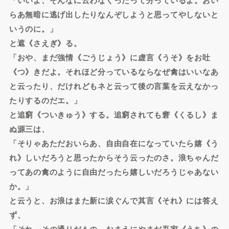
らあ無暗に逃げ出したりなんぞしようと思ってやしないと
いうのに。」
と遮《さえぎ》る。
「おや、まだ強情《ごうじょう》に虚言《うそ》をお吐
《つ》きだよ。それほど分っているならなぜ禽はいいなあ
と云ったり、だけれどもネと云って後の言葉を云えなかっ
たりするのだエ。」
と追窮《ついきゅう》する。追窮されても窘《くるし》ま
ぬ源三は、
「そりゃあただおいらあ、自由自在になっていたら嬉《う
れ》しいだろうと思ったからそう云ったのさ。浪ちゃんだ
ってあの禽のように自由だったら嬉しいだろうじゃあない
か。」
と云うと、お浪はまた新に涙ぐんで其言《それ》には答え
ず、
「それ、その通りだもの。おまえにやまだ吾家《うち》の