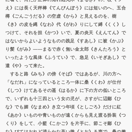
え》には長く天秤棒《てんびんぼう》には短いのへ、五合
樽《ごんごうだる》の空虚《から》と見えるのを、樹
《き》の皮を縄《なわ》代《がわ》りにして縛《くく》し
つけて、それを担《かつ》いで、夏の炎天《えんてん》で
はないからよいようなものの跣足《すあし》に被《かぶ》
り髪《がみ》――まるで赤く無い金太郎《きんたろう》と
いったような風体《ふうてい》で、急足《いそぎあし》で
遣《や》って来た。
すると路《みち》の傍《そば》ではあるが、川の方へ
「なだれ」になっているところ一体に桑《くわ》が仕付
《しつ》けてあるその遥《はるか》に下の方の低いところ
で、いずれも十三四という女の児が、さすがに辺鄙《ひ
な》でも媚《なまめ》き立つ年頃《としごろ》だけに紅
《あか》いものや青いものが遠くからも見え渡る扮装《つ
くり》をして、小籃《こかご》を片手に、節こそ鄙《ひ
な》びてはおれど清らかな高い徹《とお》る声で、桑の嫩