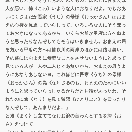
人が悪い、怖《こわ》いような人におなりだよ。でもおあ
いにくさまだが吾家《うち》の母様《おっかさん》はおま
えの心持を見通していらしって、いろいろな人にそう云っ
ておおきになってあるから、いくらお前が甲府の方へ出よ
うと思ったりなんぞしてもそうはいきません。おまえの居
る方から甲府の方へは笛吹川の両岸のほかには路は無い、
その路にはおまえに無暗なことをさせないようにと思って
見ている人が一人や二人じゃあ無いから、おまえの思うよ
うにあなりあしないヨ。これほどに吾家《うち》の母様
《おっかさん》の為《な》さるのも、おまえのためにいい
ようにと思っていらっしゃるからだとお話があったわ。そ
れだのに禽《とり》を見て独語《ひとりごと》を云ったり
なんぞして、あんまりだよ。」
と捲《まく》し立ててなおお浪の言わんとするを抑《お
さ》えつけて、
「いいよ、そんなに云わなくったって分っているよ。おい