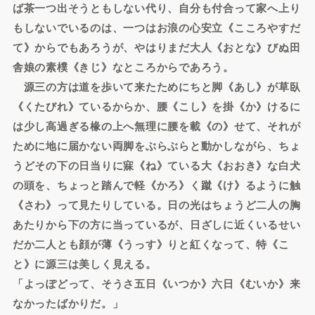
ば茶一つ出そうともしない代り、自分も付合って家へ上り
もしないでいるのは、一つはお浪の心安立《こころやすだ
て》からでもあろうが、やはりまだ大人《おとな》びぬ田
舎娘の素樸《きじ》なところからであろう。
源三の方は道を歩いて来たためにちと脚《あし》が草臥
《くたびれ》ているからか、腰《こし》を掛《か》けるに
は少し高過ぎる椽の上へ無理に腰を載《の》せて、それが
ために地に届かない両脚をぶらぶらと動かしながら、ちょ
うどその下の日当りに寐《ね》ている大《おおき》な白犬
の頭を、ちょっと踏んで軽《かろ》く蹴《け》るように触
《さわ》って見たりしている。日の光はちょうど二人の胸
あたりから下の方に当っているが、日ざしに近くいるせい
だか二人とも顔が薄《うっす》りと紅くなって、特《こ
と》に源三は美しく見える。
「よっぽどって、そうさ五日《いつか》六日《むいか》来
なかったばかりだ。」