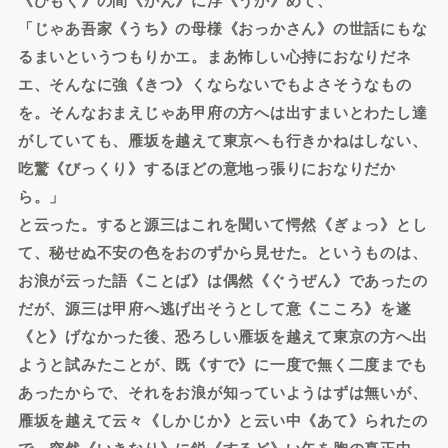
「じゃあ吾家《うち》の母様《おっかさん》の世話にもな
るまいというつもりかエ。まあ怖しい心持におなりだネ
エ、そんなに強《きつ》くならないでもよさそうなもの
を。そんなおまえじゃあ甲府の方へは出すまいとわたし達
がしていても、雁坂を越えて東京へも行きかねはしない、
吃驚《びっくり》するほどの意地っ張りにおなりだか
ら。」
と云った。すると源三はこれを聞いて愕然《ぎょっ》とし
て、秘せぬ不安の色をおのずから見せた。というものは、
お浪が云った語《ことば》は偶然《ぐうぜん》であったの
だが、源三は甲府へ逃げ出そうとして意《こころ》を遂
《と》げなかった後、恐ろしい雁坂を越えて東京の方へ出
ようと試みたことが、既《すで》に一度で無く二度までも
あったからで、それをお浪が知っていようはずは無いが、
雁坂を越えて云々《しかじか》と云い中《あて》られたの
で、突然《いきなり》に鋭《するど》い矢を胸の真正中