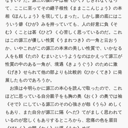
て、ここに至ってその継子根性《ままここんじょう》の本
相《ほんしょう》を現してしまった。しかし腹の底にはこ
ういう僻《ひが》みを持っていても、人の好意に負《そ
む》くことは甚《ひど》く心苦しく思っているのだ。これ
はこの源三が優しい性質《うまれつき》の一角と云おう
か、いやこれがこの源三の本来の美しい性質で、いかなる
人をも頼《たの》むまいというようなのはかえって源三が
性質の中のある一角が、境遇《きょうぐう》のために激
《げき》せられて他の部よりも比較的《ひかくてき》に発
展したものであろうか。
お浪は今明らかに源三の本心を読んで取ったので、これ
ほどに思っている自分親子をも胸の奥《おく》の奥では袖
《そで》にしている源三のその心強さが怨《うら》めしく
もあり、また自分が源三に隔《へだ》てがましく思われて
いるのが悲しくもありするところから、悲痛の色を眉目
《びもく》の間《かん》に浮《うか》めて、