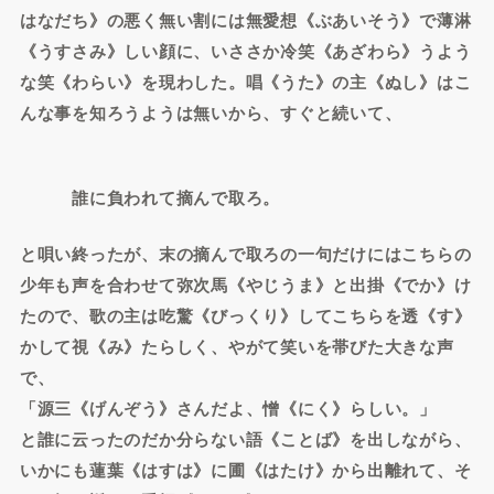
はなだち》の悪く無い割には無愛想《ぶあいそう》で薄淋
《うすさみ》しい顔に、いささか冷笑《あざわら》うよう
な笑《わらい》を現わした。唱《うた》の主《ぬし》はこ
んな事を知ろうようは無いから、すぐと続いて、
誰に負われて摘んで取ろ。
と唄い終ったが、末の摘んで取ろの一句だけにはこちらの
少年も声を合わせて弥次馬《やじうま》と出掛《でか》け
たので、歌の主は吃驚《びっくり》してこちらを透《す》
かして視《み》たらしく、やがて笑いを帯びた大きな声
で、
「源三《げんぞう》さんだよ、憎《にく》らしい。」
と誰に云ったのだか分らない語《ことば》を出しながら、
いかにも蓮葉《はすは》に圃《はたけ》から出離れて、そ