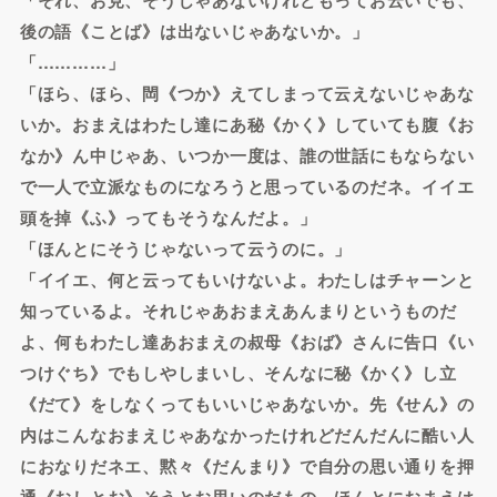
後の語《ことば》は出ないじゃあないか。」
「…………」
「ほら、ほら、閊《つか》えてしまって云えないじゃあな
いか。おまえはわたし達にあ秘《かく》していても腹《お
なか》ん中じゃあ、いつか一度は、誰の世話にもならない
で一人で立派なものになろうと思っているのだネ。イイエ
頭を掉《ふ》ってもそうなんだよ。」
「ほんとにそうじゃないって云うのに。」
「イイエ、何と云ってもいけないよ。わたしはチャーンと
知っているよ。それじゃあおまえあんまりというものだ
よ、何もわたし達あおまえの叔母《おば》さんに告口《い
つけぐち》でもしやしまいし、そんなに秘《かく》し立
《だて》をしなくってもいいじゃあないか。先《せん》の
内はこんなおまえじゃあなかったけれどだんだんに酷い人
におなりだネエ、黙々《だんまり》で自分の思い通りを押
通《おしとお》そうとお思いのだもの、ほんとにおまえは