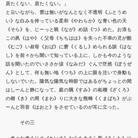
居たくない、居たくない。」
と云いながら、雲は無いがなんとなく不透明《ふとうめ
い》な白みを持っている柔和《やわらか》な青い色の天
《そら》を、じーっと眺《なが》め詰《つ》めた。お浪も
この夙《はや》く父母《ちちはは》を失った不幸の児が酷
《むご》い叔母《おば》に窘《くるし》められる談《はな
し》を前々から聞いて知っている上に、しかも今のような
話を聞いたのでいささか涙《なみだ》ぐんで茫然《ぼうぜ
ん》として、何も無い地《つち》の上に眼を注いで身動も
しないでいた。陽気な陽気な時節ではあるがちょっとの間
はしーんと静になって、庭の隅《すみ》の柘榴《ざくろ》
の樹《き》の周《まわ》りに大きな熊蜂《くまばち》がぶ
ーんと羽音《はおと》をさせているのが耳に立った。
その三
色々な考えに小《ちいさ》な心を今さら新《あらた》に