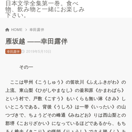
日本文学全集第一巻。食べ
物、飲み物と一緒にお楽しみ
下さい。
HOME
幸田露伴
雁坂越 ——幸田露伴
2019年5月10日
幸田露伴
その一
ここは甲州《こうしゅう》の笛吹川《ふえふきがわ》の
上流、東山梨《ひがしやまなし》の釜和原《かまわばら》
という村で、戸数《こすう》もいくらも無い淋《さみ》し
いところである。背後《うしろ》は一帯《いったい》の山
つづきで、ちょうどその峰通《みねどお》りは西山梨との
郡堺《こおりざかい》になっているほどであるから、もち
ろん樵夫《きこり》や猟師《りょうし》でさえ踏《ふ》み