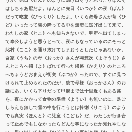
はしちゃあ厭だよ。ほんとに先日《いつか》の夜《ばん》
だって吃驚《びっくり》したよ。いくら叔母さんが苛《ひ
ど》いったって雪の降ってる中を無暗に逃げ出して来て、
わたしの家《とこ》へも知らさないで、甲府へ出てしまっ
て奉公しようと思うとって、夜にもなっているのにそっと
此村《ここ》を通り抜けてしまおうとしたじゃあないか。
吾家《うち》の母《おっか》さんが与惣次《よそうじ》さ
んところへ招《よ》ばれて行った帰路《かえり》のところ
へちょうどおまえが衝突《ぶつか》ったので、すぐに見つ
けられて止められたのだが、後で母様《おっかさん》のお
話にあ、いくら下りだって甲府までは十里近くもある路
を、夜にかかって食物の準備《ようい》も無いのに、足ご
しらえも無しで雪の中を行こうとは怜悧《りこう》のよう
でも真実《ほんと》に児童《こども》だ、わたしが行き合
って止めでもしなかったらどんな事になったか知れやしな
い、思い出しても怖《おそろ》しい事だと仰《おっし》ゃ