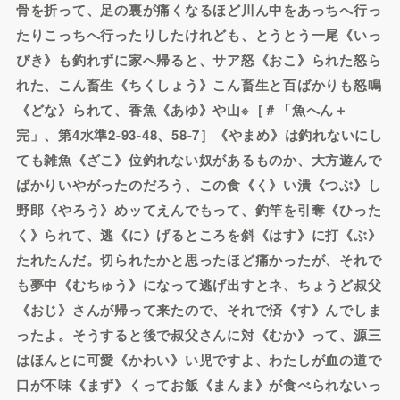
骨を折って、足の裏が痛くなるほど川ん中をあっちへ行っ
たりこっちへ行ったりしたけれども、とうとう一尾《いっ
ぴき》も釣れずに家へ帰ると、サア怒《おこ》られた怒ら
れた、こん畜生《ちくしょう》こん畜生と百ばかりも怒鳴
《どな》られて、香魚《あゆ》や山※［＃「魚へん＋
完」、第4水準2-93-48、58-7］《やまめ》は釣れないにし
ても雑魚《ざこ》位釣れない奴があるものか、大方遊んで
ばかりいやがったのだろう、この食《く》い潰《つぶ》し
野郎《やろう》めッてえんでもって、釣竿を引奪《ひった
く》られて、逃《に》げるところを斜《はす》に打《ぶ》
たれたんだ。切られたかと思ったほど痛かったが、それで
も夢中《むちゅう》になって逃げ出すとネ、ちょうど叔父
《おじ》さんが帰って来たので、それで済《す》んでしま
ったよ。そうすると後で叔父さんに対《むか》って、源三
はほんとに可愛《かわい》い児ですよ、わたしが血の道で
口が不味《まず》くってお飯《まんま》が食べられないっ