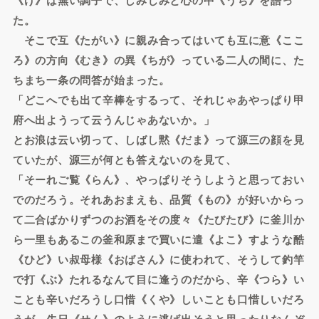
た。
そこで互《たがい》に親み合ってはいても互に意《ここ
ろ》の方向《むき》の異《ちが》っている二人の間に、た
ちまち一条の問答が始まった。
「どこへでも出て辛棒をするって、それじゃあやっぱり甲
府へ出ようって云うんじゃあないか。」
とお浪は云い切って、しばし黙《だま》って源三の顔を見
ていたが、源三が何とも答えないのを見て、
「そーれご覧《らん》、やっぱりそうしようと思っておい
でのだろう。それあおまえも、品質《もの》が好いからっ
て二合ばかりずつのお酒をその度々《たびたび》に釜川か
ら一里もあるこの釜和原まで買いに遣《よこ》すような酷
《ひど》い叔母様《おばさん》に使われて、そうして釣竿
で打《ぶ》たれるなんて目に逢うのだから、辛《つら》い
ことも辛いだろうし口惜《くや》しいことも口惜しいだろ
うが、先日《せん》のように逃げ出そうと思ったりなんぞ