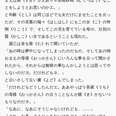
とをしようとお思いのかエ。」
と年齢《とし》は同じほどでも女だけにませたことを云っ
たが、その言葉の端々《はしはし》にもこの女《こ》の怜
悧《りこう》で、そしてこの児を育てている母の、分別の
賢《かしこ》い女であるということも現れた。
源三は首を垂《た》れて聞いていたが、
「あの時は夢中になってしまったのだもの、そしてあの時
おまえの母様《おっかさん》にいろんな事を云って聞かさ
れたから、それからは無暗の事なんかしようとは思ってや
しないのだヨ。だけれどもネ、」
と云いさして云い澱《よど》んでしまった。
「だけれどもどうしたんだエ。ああやっぱり吾家《うち》
の母様《おっかさん》の云うことなんか聴《き》かないつ
もりなのだネ。」
「なあに、なあにそうじゃないけれども、……」
「それ、お見、そうじゃあないけれどもってお云いでも、