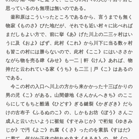
思っているのも無理は無いのである。
釜和原はこういったところであるから、言うまでも無く
物寂《ものさ》びた地だが、それでも近い村々に比べれば
まだしもよい方で、前に挙《あ》げた川上の二三ヶ村はい
うに及《およ》ばず、此村《これ》から川下に当る数ヶ村
も皆この村には勝らないので、此村《ここ》にはいささか
ながら物を売る肆《みせ》も一二｜軒《けん》あれば、物
持だと云われている家《うち》も二三｜戸《こ》はあるの
である。
今この村の入口へ川上の方から来かかった十三ばかりの
男の児《こ》がある。山間僻地《さんかんへきち》のここ
らにしてもちと酷過《ひどす》ぎる鍵裂《かぎざき》だら
けの古布子《ふるぬのこ》の、しかもお坊《ぼう》さんご
成人と云いたいように裾短《すそみじか》で裄短《ゆきみ
じか》で汚《よご》れ腐《くさ》ったのを素肌《すはだ》
に着て、何だか正体の知れぬ丸木《まるき》の、杖《つ