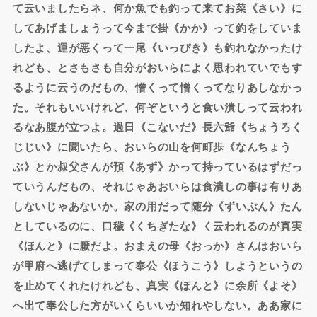
て云いましたらネ、何か魚でも釣って来てお菜《さい》に
してあげましょうって今まで掛《かか》って釣をしていま
したよ、運が悪くって一尾《いっぴき》も釣れなかったけ
れども、とさもさも自分がおいらによく思われていでもす
るように云うのだもの、憎くって憎くってなりあしなかっ
た。それもいいけれど、何ぞというと食い潰しって云われ
るなあ腹が立つよ。過日《こないだ》長六爺《ちょうろく
じじい》に聞いたら、おいらの山を何町歩《なんちょう
ぶ》とか叔父さんが預《あず》かって持っているはずだっ
ていうんだもの、それじゃあおいらは食潰しの事は有りあ
しないじゃあないか。家の用だって随分《ずいぶん》たん
としているのに、口穢《くちぎたな》く云われるのが真実
《ほんと》に厭だよ。おまえの母《おっか》さんはおいら
が甲府へ逃げてしまって奉公《ほうこう》しようというの
を止めてくれたけれども、真実《ほんと》に余所《よそ》
へ出て奉公した方がいくらいいか知れやしない。ああ家に