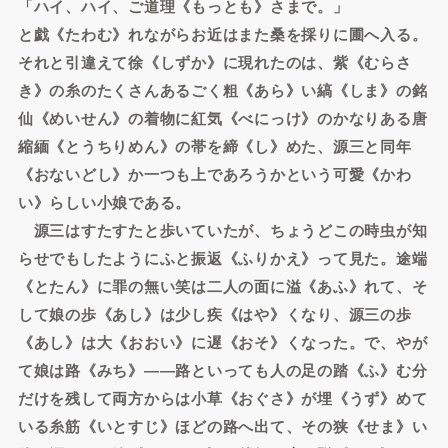
「ハイ、ハイ、ご道理《もっとも》さまで。」
と戯《たわむ》れながらお近はまた桑を採りに圃へ入る。
それと引違えて徐《しずか》に現れたのは、紫《むらさ
き》の糸のたくさんあるごく粗《あら》い縞《しま》の銘
仙《めいせん》の着物に紅気《べにっけ》のかなりある唐
縮緬《とうちりめん》の帯を締《し》めた、源三と同年
《おないどし》か一つも上であろうかという可愛《かわ
い》らしい小娘である。
源三はすたすたと歩いていたが、ちょうどこの時虫が知
らせでもしたようにふと振返《ふりかえ》って見た。途端
《とたん》に罪の無い笑は二人の面に溢《あふ》れて、そ
して娘の歩《あし》は少し疾《はや》くなり、源三の歩
《あし》は大《おおい》に遅《おそ》くなった。で、やが
て娘は路《みち》――路といっても人の足の踏《ふ》む分
だけを残して両方からは小草《おぐさ》が埋《うず》めて
いる糸筋《いとすじ》ほどの路へ出て、その狭《せま》い