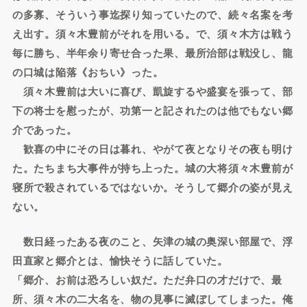
の多寡、そういう事迄探り知っていたので、続々名案を考
え出す。須々木豊前がそれを用いる。で、須々木方は戦う
毎に勝ち、半年余り寄せ合った果、最所治部は戦没し、龍
の口城は陥落《おちい》った。
須々木豊前は大いに喜び、凱旋するや盛宴を張って、部
下の将士を慰ったが、功第一と記されたのは他でもない郷
介であった。
歓喜の中にその日は暮れ、やがて夜となりその夜も明け
た。たちまち大事件が持ち上った。城の大将須々木豊前が
寝所で殺されているではないか。そうして郷介の姿が見え
ない。
数日経ったある夜のこと、矢津の城の奥深い部屋で、浮
田直家と郷介とは、愉快そうに話していた。
「郷介、お前は恐ろしい奴だ。ただ弁口の才だけで、最
所、須々木の二大名を、物の見事に滅ぼしてしまった。俺