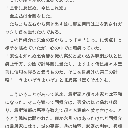
「是非に及ばぬ。今はこれ迄」
金之丞は合図をした。
たちまち左右から突き出す鎗に郷左衛門は肋を刺されガ
ックリ首を垂れたのである。
この日郷介は矢倉の窓からじっ［＃「じっ」に傍点］と
様子を眺めていたが、心の中では嘲笑っていた。
「素性も知れぬ乞食爺を俺の実父と思い込み磔刑沙汰とは
笑止千万、お陰で計略図に当たり、ますます俺は須々木豊
前に信用を得ると云うものだ。そこを目掛けの第二の計
略！ うまいぞうまいぞ」と北叟笑《ほくそえ》む。
こういうことがあって以来、最所家と須々木家とは不和
になった。そこを狙って岡郷介は、実父の仇と偽わり怒
り、最所治部の悪事を数えて須々木豊前へ焚き付ける。と
うとう戦端は開かれた。僅か六月ではあったけれど岡郷介
は最所家に仕え、城の要害、兵の強弱、武器の利鈍、兵糧