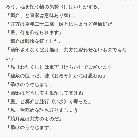
ろう、地を払う物の気勢《けはい》がする。
「郷介」と直家は意味あり気に、
「其方は今年二十二歳、姫とはちょうど年恰好だ」
「殿、何を仰せられます」
郷介は眼瞼を紅くした。
「治部さえなくば月姫は、其方に嫁わせないものでもな
い」
「私《わたくし》は臣下《けらい》でございます」
「秘蔵の臣下だ。疎《おろそ》かには思わぬ」
「忝けのう存じます」
「治部はどうしても生かして置けぬ」
「殿」と郷介は膝行《いざ》り寄った。
「私、治部めを討ち取りましょう」
「娘月姫は其方のものだ」
「忝けのう存じます」