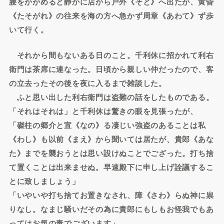
腰をかがめると静かに店から戸外《そと》へ出たが、黄昏
《たそがれ》の往来を海の方へ急かず周章《あわて》ず歩
いて行く。
それから間もないある日のこと。千利休に招かれて利右
衛門は茶席に連なった。日頃から親しい仲だったので、客
の立去ったその後を夜に入るまで雑談した。
ふと思い出した利右衛門は盗難の話をしたものである。
「それはそれは」と千利休は驚きの眼を見張ったが、
「磔柱の郷介と宣《なの》る凄じい強盗のあることは私
《わし》も以前《まえ》から聞いては居たが、貴郎《あな
た》までを襲おうとは思い設けぬことでござった。打ち捨
て置くことは出来ませぬ。早速殿下に申し上げ詮議するこ
とに致しましょう」
「いやいや打ち捨てお置きなされ、障《さわ》らぬ神に祟
りなし。なまじ騒いだその為に貴郎にもしもお怪我でもあ
ってはお気の毒でございます」