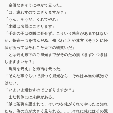
余儀なさそうにやがて云った。
「は、遣わすのでござりますか？」
「うん、そうだ、くれてやれ」
「木隠は名器にござります」
「千金の子は盗賊に死せず。こういう格言があるではない
か。茶碗一つを惜んだ為、俺《わし》や其方《そち》に怪
我があってはそれこそ天下の物笑いだ」
「とは云え殿下のご威光までがそのため損《きず》つきは
しますまいか？」
「馬鹿を云え」と秀吉は云った。
「そんな事ぐらいで損つく威光なら、それは本当の威光で
はない」
「いよいよ遣わすのでござりますか？」
まだ利休には未練がある。
「賊に茶碗を望まれて、そいつを俺がくれてやったと知れ
たら、俺の方が大きく見られる。……それに俺にはその泥