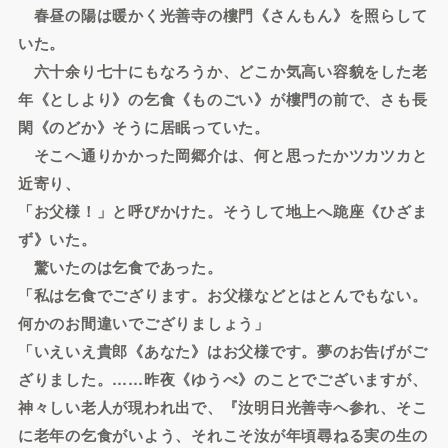
春昼の陽は暖かく光善寺の樓門《さんもん》を照らして
いた。
六十余り七十にもなろうか、どこか気高い容貌をした老
年《としより》の乞食《ものごい》が樓門の前で、さも長
閑《のどか》そうに居眠っていた。
そこへ通りかかった岡郷介は、何と思ったかツカツカと
近寄り、
「お父様！」と呼びかけた。そうして地上へ跪座《ひざま
ず》いた。
驚いたのは乞食であった。
「私は乞食でござります。お父様などとはとんでもない。
何かのお間違いでござりましょう」
「いえいえ貴郎《あなた》はお父様です。夢のお告げがご
ざりました。……昨夜《ゆうべ》のことでございますが、
神々しい老人が現われ出で、『汝明日光善寺へ参れ、そこ
に老年の乞食がいよう、それこそ汝が年頃尋ねる実の生の