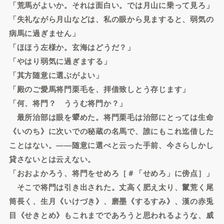
「荒馬がよいか。それは面白い。では月山に乗って見ろ」
「失礼ながら月山などは、私の眼から見ますると、弱気の
病馬に過ぎません」
「ほほう左様か。玄海はどうだ？」
「やはり弱気に過ぎまする」
「其方随意に選ぶがよい」
「殿のご愛馬将門栗毛を、拝借致しとう存じます」
「何、将門？ ううむ将門か？」
最所治部は眼を顰めた。将門栗毛は治部にとっては生命
《いのち》に次いでの秘蔵の名馬で、誰にもこれ迄借した
ことはない。――随意に選べと云った手前、今さらしかし
貸さないとは云えない。
「おおよかろう、将門をせめろ［＃「せめろ」に傍点］」
そこで将門は引き出された。丈高く肥え太り、鬣荒く尾
筒長く、生月《いけづき》、磨墨《するすみ》、漢の赤兎
目《せきとめ》もこれまでであろうと思われるような、威