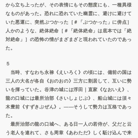
から立ち上ったが、その表情にもその態度にも、一種異様
なものがあった。恐れに恐れていた幽霊に、避けに避けて
いた悪運に、突然ぶつかった［＃「ぶつかった」に傍点］
人かのような、絶体絶命［＃「絶体絶命」は底本では「絶
対絶命」］の恐怖の情がまざまざと現われていたのであっ
た。
５
当時、すなわち永禄《えいろく》の頃には、備前の国は
三人の大名が各自《おのおの》三方に割居して、互いに勢
いを揮っていた。谷津の城には浮田｜直家《なおいえ》、
龍の口城には最所治部《さいしょじぶ》、船山城には須々
木豊前《すずきぶぜん》。――そうして勢力は互格であっ
た。
最所治部の龍の口城へ、ある日一人の若侍が、父だと云
う老人を連れて、さも周章《あわただ》しく駈け込んで来