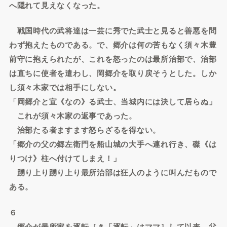
へ隠れて見えなくなった。
戦国時代の武将達は一芸に秀でた武士と見ると善悪を問
わず抱えたものである。で、郷介は何の苦もなく須々木豊
前守に抱えられたが、これを怒ったのは最所治部で、治部
は直ちに使者を遣わし、岡郷介を取り戻そうとした。しか
し須々木家では相手にしない。
「岡郷介と宣《なの》る武士、当城内には決して居らぬ」
これが須々木家の返事であった。
治部たる者ますます怒らざるを得ない。
「郷介の父の郷左衛門を船山城の大手へ連れ行き、磔《は
りつけ》柱へ付けてしまえ！」
踴り上り踴り上り最所治部は狂人のように叫んだもので
ある。
６
郷介が最所家を逐転［＃「逐転」はママ］して以来、父