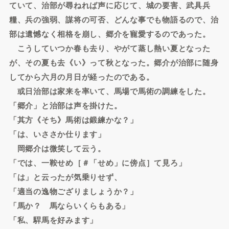
ていて、治部が尋ねれば声に応じて、城の要害、武具兵
糧、兵の強弱、謀将の可否、どんな事でも物語るので、治
部は遺憾なく相格を崩し、郷介を寵愛するのであった。
こうしていつか春も去り、やがて蒸し熱い夏となった
が、その夏も去《い》って秋となった。郷介が治部に随身
してから六月の月日が経ったのである。
或日治部は家来を率いて、馬場で馬術の調練をした。
「郷介」と治部は声を掛けた。
「其方《そち》馬術は鍛練かな？」
「は、いささか仕ります」
岡郷介は微笑して云う。
「では、一鞍せめ［＃「せめ」に傍点］て見ろ」
「は」と云ったが気乗りせず、
「適当の逸物ござりましょうか？」
「馬か？ 馬ならいくらもある」
「私、駻馬を好みます」