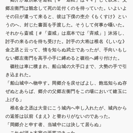
郷左衛門は観念して死の近付くのを待っていた。いよいよ
その日が遣って来ると、彼は下僕の杢介《もくすけ》とい
うのへ、封じた書面を手渡した。そうして何事か囁いた。
それから斎戒［＃「斎戒」は底本では「斉戒」］沐浴し、
討手の来るのを待ち受けた。討手の大将は椎名《しいな》
金之丞と云って、情を知らぬ武士であったが、手向いもし
ない郷左衛門を高手小手に縛めると磔柱へ縛り付けた。
磔柱は車に積まれ、船山城の大手口まで、大勢の手で引
き込まれた。
「船山城中へ物申す。岡郷介を戻せばよし、飽迄知らぬ存
ぜぬとあらば、郷介の父郷左衝門をこの場において鎗玉に
上げる」
椎名金之丞は大音にこう城内へ申し入れたが、城内から
の返答は以前《まえ》と替わりがないのであった。
「岡郷介と申す者、当城中には決して居らぬ」
これが須々木家の返答であった。