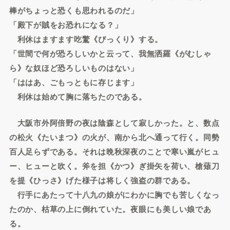
棒がちょっと恐くも思われるのだ」
「殿下が賊をお恐れになる？」
利休はますます吃驚《びっくり》する。
「世間で何が恐ろしいかと云って、我無洒羅《がむしゃ
ら》な奴ほど恐ろしいものはない」
「ははあ、ごもっともに存じます」
利休は始めて胸に落ちたのである。
大阪市外阿倍野の夜は陰森として寂しかった。と、数点
の松火《たいまつ》の火が、南から北へ通って行く。同勢
百人足らずである。それは晩秋深夜のことで寒い嵐がヒュ
ー、ヒューと吹く。斧を担《かつ》ぎ掛矢を荷い、槍薙刀
を提《ひっさ》げた様子は将しく強盗の群である。
行手にあたって十八九の娘がにわかに胸でも苦しくなっ
たのか、枯草の上に倒れていた。夜眼にも美しい娘であ
る。