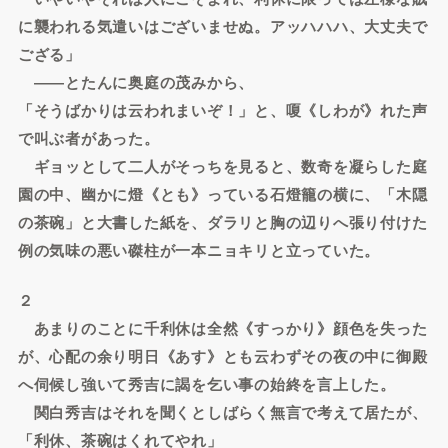
に襲われる気遣いはございませぬ。アッハハハ、大丈夫で
ござる」
――とたんに奥庭の茂みから、
「そうばかりは云われまいぞ！」と、嗄《しわが》れた声
で叫ぶ者があった。
ギョッとして二人がそっちを見ると、数奇を凝らした庭
園の中、幽かに燈《とも》っている石燈籠の横に、「木隠
の茶碗」と大書した紙を、ダラリと胸の辺りへ張り付けた
例の気味の悪い磔柱が一本ニョキリと立っていた。
２
あまりのことに千利休は全然《すっかり》顔色を失った
が、心配の余り明日《あす》とも云わずその夜の中に御殿
へ伺候し強いて秀吉に謁を乞い事の始終を言上した。
関白秀吉はそれを聞くとしばらく無言で考えて居たが、
「利休、茶碗はくれてやれ」