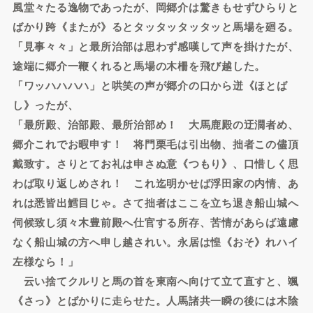
風堂々たる逸物であったが、岡郷介は驚きもせずひらりと
ばかり跨《またが》るとタッタッタッタッと馬場を廻る。
「見事々々」と最所治部は思わず感嘆して声を掛けたが、
途端に郷介一鞭くれると馬場の木柵を飛び越した。
「ワッハハハハ」と哄笑の声が郷介の口から迸《ほとば
し》ったが、
「最所殿、治部殿、最所治部め！ 大馬鹿殿の迂濶者め、
郷介これでお暇申す！ 将門栗毛は引出物、拙者この儘頂
戴致す。さりとてお礼は申さぬ意《つもり》、口惜しく思
わば取り返しめされ！ これ迄明かせば浮田家の内情、あ
れは悉皆出鱈目じゃ。さて拙者はここを立ち退き船山城へ
伺候致し須々木豊前殿へ仕官する所存、苦情があらば遠慮
なく船山城の方へ申し越されい。永居は惶《おそ》れハイ
左様なら！」
云い捨てクルリと馬の首を東南へ向けて立て直すと、颯
《さっ》とばかりに走らせた。人馬諸共一瞬の後には木陰