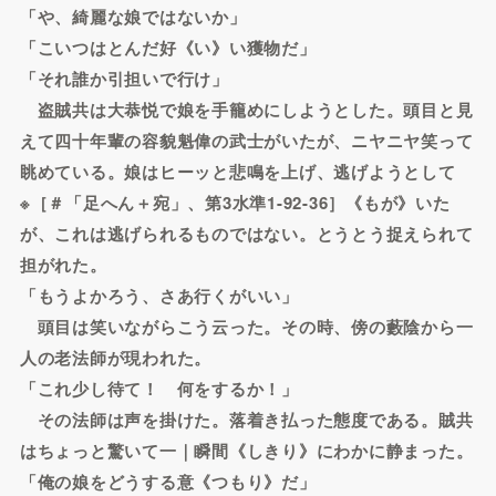
「や、綺麗な娘ではないか」
「こいつはとんだ好《い》い獲物だ」
「それ誰か引担いで行け」
盗賊共は大恭悦で娘を手籠めにしようとした。頭目と見
えて四十年輩の容貌魁偉の武士がいたが、ニヤニヤ笑って
眺めている。娘はヒーッと悲鳴を上げ、逃げようとして
※［＃「足へん＋宛」、第3水準1-92-36］《もが》いた
が、これは逃げられるものではない。とうとう捉えられて
担がれた。
「もうよかろう、さあ行くがいい」
頭目は笑いながらこう云った。その時、傍の藪陰から一
人の老法師が現われた。
「これ少し待て！ 何をするか！」
その法師は声を掛けた。落着き払った態度である。賊共
はちょっと驚いて一｜瞬間《しきり》にわかに静まった。
「俺の娘をどうする意《つもり》だ」