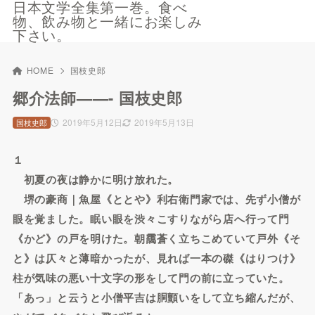
日本文学全集第一巻。食べ
物、飲み物と一緒にお楽しみ
下さい。
HOME
国枝史郎
郷介法師——- 国枝史郎
2019年5月12日
2019年5月13日
国枝史郎
１
初夏の夜は静かに明け放れた。
堺の豪商｜魚屋《ととや》利右衛門家では、先ず小僧が
眼を覚ました。眠い眼を渋々こすりながら店へ行って門
《かど》の戸を明けた。朝靄蒼く立ちこめていて戸外《そ
と》は仄々と薄暗かったが、見れば一本の磔《はりつけ》
柱が気味の悪い十文字の形をして門の前に立っていた。
「あっ」と云うと小僧平吉は胴顫いをして立ち縮んだが、