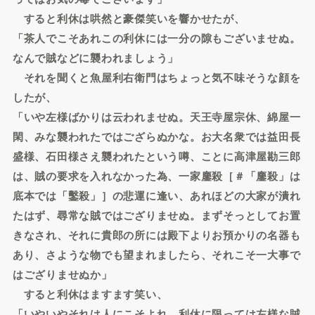
すると利休は哄然と豪傑笑いを響かせたが、
「茶人でこそあれこの利休には一分の隙もございませぬ。
なんで賊などに襲われましょう」
それを聞くと魚屋利右衛門はちょっと気不味そうな顔を
したが、
「いや左様ばかりは云われませぬ。天王寺屋宗休、綿屋一
閑、みな襲われたではござらぬかな。お大名衆では益田長
盛様、石田様さえ襲われたという噂、ことに高津屋勘三郎
は、賊の要求を入れなかった為、一家鏖殺［＃「鏖殺」は
底本では「鑿殺」］の悲運に逢い、あれほどの大家が潰れ
たはず、尋常な賊ではござりませぬ。まずそっとしてお置
きなされ、それに貴郎の所には殿下よりお預かりの名器も
あり、さような物でも望まれましたら、それこそ一大事で
はござりませぬか」
すると利休はますます笑い、
「いやいやそれは人にこそよれ、利休に限っては左様な賊