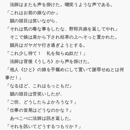
法師はまたも声を掛けた。嘲笑うような声である。
「これはお前の娘なのか」
賊の頭目は笑いながら、
「それは気の毒な事をしたな、野郎共娘を返してやれ」
そこで娘は肩から下され枯草の上へそっと置かれた。
賊共はガヤガヤ行き過ぎようとする。
「これ少し待て！ 礼を知らぬ奴だ！」
法師は背後《うしろ》から声を掛けた。
「他人《ひと》の娘を手籠めにして置いて謝罪せぬとは何
事だ！」
「なるほど、これはもっともだ」
賊の頭目は苦笑いしたが、
「ご坊、どうしたらよかろうな？」
「仕事の首尾はどうなのかな？」
あべこべに法師は訊き返した。
「それを訊いてどうするつもりか？」