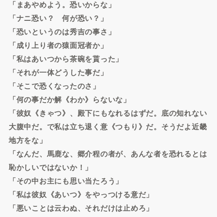
「まあやめよう。恐いからな」
「ナニ恐い？ 何が恐い？」
「恐いというのは秀吉の事さ」
「成り上り者の猿面冠者か」
「私はあいつから茶碗を貰った」
「それが一体どうした事だ」
「そこで恐くなったのさ」
「何の事だか解《わか》らないな」
「彼奴《きゃつ》、殿下にもなれるはずだ。底の知れない
大腹中だ。で私は立ち退く意《つもり》だ。そうだよ近畿
地方をな」
「なんだ、馬鹿な、郷介程の者が、あんな者を恐れるとは
恥かしいではないか！」
「その中お主にも思い当たろう」
「私は彼奴《あいつ》をやっつける意だ」
「悪いことは云わぬ、それだけは止めろ」