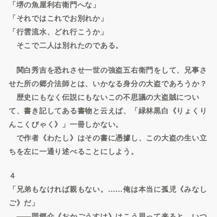
「堺の魚屋利右衛門へな」
「それではこれでお別れか」
「行雲流水、どれ行こうか」
そこで二人は別れたのである。
関白秀吉を恐れさせ一世の強盗五右衛門をして、兄事さ
せた所の郷介法師とは、いかなる身分の大盗であろうか？
歴史にもなく伝説にもないこの不思議の大盗賊につい
て、書き記してある書物と云えば、「緑林黒白《りょくり
んこくびゃく》」一冊しかない。
で作者《わたし》はその書に憑據し、この大盗の生い立
ちを左に一通り述べることにしよう。
４
「兄弟もなければ親もない。……俺は本当に孤児《みなし
ご》だ」
――岡郷介《おかごうすけ》はこう思って来ると、いつ