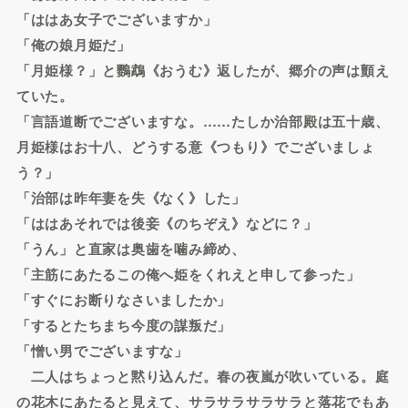
「ははあ女子でございますか」
「俺の娘月姫だ」
「月姫様？」と鸚鵡《おうむ》返したが、郷介の声は顫え
ていた。
「言語道断でございますな。……たしか治部殿は五十歳、
月姫様はお十八、どうする意《つもり》でございましょ
う？」
「治部は昨年妻を失《なく》した」
「ははあそれでは後妾《のちぞえ》などに？」
「うん」と直家は奥歯を噛み締め、
「主筋にあたるこの俺へ姫をくれえと申して参った」
「すぐにお断りなさいましたか」
「するとたちまち今度の謀叛だ」
「憎い男でございますな」
二人はちょっと黙り込んだ。春の夜嵐が吹いている。庭
の花木にあたると見えて、サラサラサラサラと落花でもあ