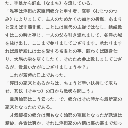
た。手足から鮮血《なまち》を流している。
「私事は浮田の家臣岡郷介と申す者、寃罪《むじつのつ
み》によりまして、主人のためかくの如きの折檻、あまり
と云えば非義非道、ことには重代の主従ではなし、絶縁致
すはこの時と存じ、一人の父を引き連れまして、谷津の城
を抜け出し、ここまで参りましてござります。承わります
れば最所殿には士を愛する名君との事、願わくば随身仕
り、犬馬の労を尽くしたく、そのため参上致しましてござ
るが、貴意いかがにござりましょうや？」
これが若侍の口上であった。
「浮田の家来とあるからは、ちょうど幸い扶持して取ら
せ、其奴《そやつ》の口から敵状を聞こう」
最所治部はこう云った。で、郷介はその時から最所家の
家来となったのである。
才気縦横の郷介は間もなく治部の寵臣となったが武道は
精妙、弁舌は爽か、それに浮田家の内情は裏の裏まで知っ