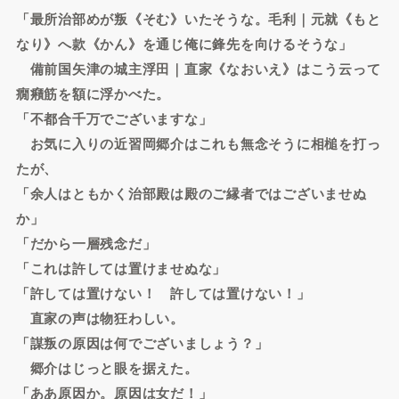
「最所治部めが叛《そむ》いたそうな。毛利｜元就《もと
なり》へ款《かん》を通じ俺に鋒先を向けるそうな」
備前国矢津の城主浮田｜直家《なおいえ》はこう云って
癇癪筋を額に浮かべた。
「不都合千万でございますな」
お気に入りの近習岡郷介はこれも無念そうに相槌を打っ
たが、
「余人はともかく治部殿は殿のご縁者ではございませぬ
か」
「だから一層残念だ」
「これは許しては置けませぬな」
「許しては置けない！ 許しては置けない！」
直家の声は物狂わしい。
「謀叛の原因は何でございましょう？」
郷介はじっと眼を据えた。
「ああ原因か。原因は女だ！」