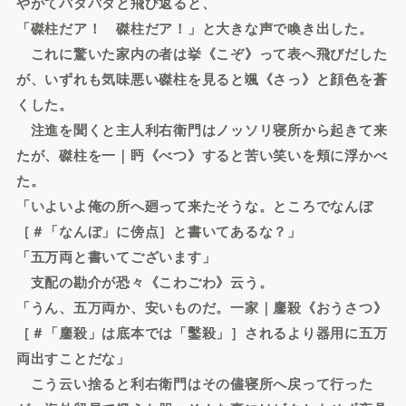
やがてバタバタと飛び返ると、
「磔柱だア！ 磔柱だア！」と大きな声で喚き出した。
これに驚いた家内の者は挙《こぞ》って表へ飛びだした
が、いずれも気味悪い磔柱を見ると颯《さっ》と顔色を蒼
くした。
注進を聞くと主人利右衛門はノッソリ寝所から起きて来
たが、磔柱を一｜眄《べつ》すると苦い笑いを頬に浮かべ
た。
「いよいよ俺の所へ廻って来たそうな。ところでなんぼ
［＃「なんぼ」に傍点］と書いてあるな？」
「五万両と書いてございます」
支配の勘介が恐々《こわごわ》云う。
「うん、五万両か、安いものだ。一家｜鏖殺《おうさつ》
［＃「鏖殺」は底本では「鑿殺」］されるより器用に五万
両出すことだな」
こう云い捨ると利右衛門はその儘寝所へ戻って行った