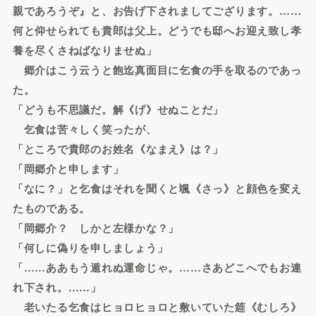
親であろうぞ』と、お告げ下されましてござります。……
何と仰せられても貴郎は父上。どうでも邸へお迎え致し孝
養を尽くさねばなりませぬ」
郷介はこう云うと飽迄真面目に乞食の手を取るのであっ
た。
「どうも不思議だ。解《げ》せぬことだ」
乞食は苦々しく笑ったが、
「ところで貴郎のお姓名《なまえ》は？」
「岡郷介と申します」
「なに？」と乞食はそれを聞くと颯《さっ》と顔色を変え
たものである。
「岡郷介？ しかと左様かな？」
「何しに偽りを申しましょう」
「……ああもう遁れぬ運命じゃ。……さあどこへでもお連
れ下され。……」
老いたる乞食はヒョロヒョロと敷いていた筵《むしろ》