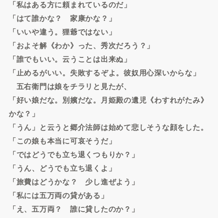
「私はある方に頼まれているのだ」
「はて誰かな？ 家康かな？」
「いいや違う。狸爺ではない」
「およそ解《わか》った、秀次だろう？」
「誰でもいい。云うことは出来ぬ」
「止めるがいい。失敗するぞよ。彼奴用心深いからな」
五右衛門は娘をチラリと見たが、
「好い娘だな。別嬪だな。月姫殿の遺児《わすれがたみ》
かな？」
「うん」と云うと郷介法師は始めて悲しそうな顔をした。
「この娘も本当に可哀そうだ」
「ではどうでも立ち退くつもりか？」
「うん、どうでも立ち退くよ」
「旅費はどうかな？ 少し進ぜよう」
「私には五万両の貸がある」
「え、五万両？ 誰に貸したのか？」