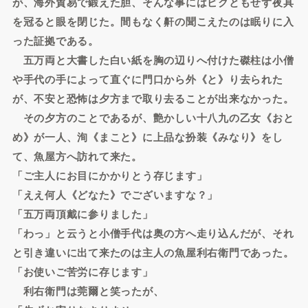
が、海外貿易で鍛えた胆、そんな事にはビクともせず夜具
を冠ると眼を閉じた。間もなく鼾の聞こえたのは眠りに入
った証拠である。
五万両と大書した白い紙を胸の辺りへ付けた磔柱は小僧
や手代の手によって直ぐに門口から外《と》り去られた
が、不安と恐怖は夕方まで取り去ることが出来なかった。
その夕方のことであるが、艶かしい十八九の乙女《おと
め》が一人、洵《まこと》に上品な扮装《みなり》をし
て、魚屋方へ訪れて来た。
「ご主人にお目にかかりとう存じます」
「ええ何人《どなた》でございますな？」
「五万両頂戴に参りました」
「わっ」と云うと小僧手代は奥の方へ走り込んだが、それ
と引き違いに出て来たのは主人の魚屋利右衛門であった。
「お使いご苦労に存じます」
利右衛門は莞爾と笑ったが、