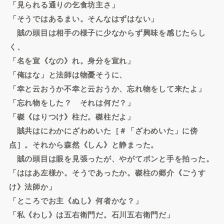
「見られる通りの乞食坊主さ」
「そうではあるまい。そんなはずはない」
賊の頭目は相手の様子に少なからず興味を感じたらし
く、
「名を宣《なの》れ。身分を宣れ」
「俺はな」と法師は物憂そうに、
「幸と云おうか不幸と云おうか、忘れ物をして来たよ」
「忘れ物をした？ それは何だ？」
「磔《はりつけ》柱だ。磔柱だよ」
賊共はにわかにざわめいた［＃「ざわめいた」に傍
点］。それから森然《しん》と静まった。
賊の頭目は眼を見張ったが、やがてポンと手を拍った。
「ははあ左様か。そうであったか。磔柱の郷介《ごうす
け》法師か」
「ところでお主《ぬし》何者かな？」
「私《わし》は五右衛門だ。石川五右衛門だ」