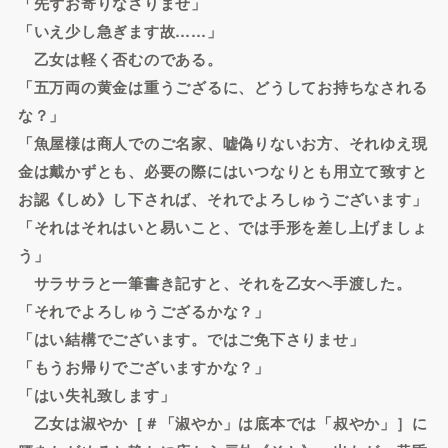
「先ずお寄りなさりませ」
「いえ少し急ぎます故……」
乙女は軽く否むのである。
「五万両の黄金は重うござるに、どうしてお持ちなされる
な？」
「魚屋様は商人でのご名家、嘘偽りないお方、それゆえ現
金は戴かずとも、必要の際にはいつなりとも用立て致すと
お認《しめ》し下されば、それでよろしゅうございます」
「それはそれはいと易いこと、では手形を差し上げましょ
う」
サラサラと一筆書き記すと、それを乙女へ手渡した。
「それでよろしゅうござるかな？」
「はい結構でございます。ではご免下さりませ」
「もうお帰りでございますかな？」
「はい失礼致します」
乙女は淑やか［＃「淑やか」は底本では「叔やか」］に