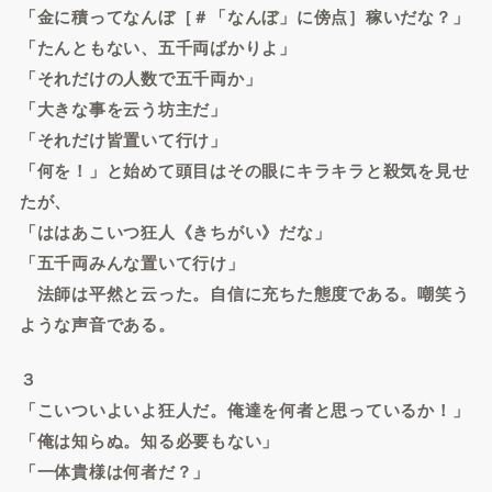
「金に積ってなんぼ［＃「なんぼ」に傍点］稼いだな？」
「たんともない、五千両ばかりよ」
「それだけの人数で五千両か」
「大きな事を云う坊主だ」
「それだけ皆置いて行け」
「何を！」と始めて頭目はその眼にキラキラと殺気を見せ
たが、
「ははあこいつ狂人《きちがい》だな」
「五千両みんな置いて行け」
法師は平然と云った。自信に充ちた態度である。嘲笑う
ような声音である。
３
「こいついよいよ狂人だ。俺達を何者と思っているか！」
「俺は知らぬ。知る必要もない」
「一体貴様は何者だ？」