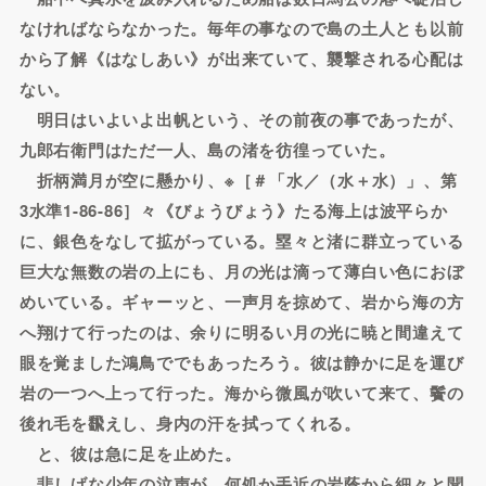
なければならなかった。毎年の事なので島の土人とも以前
から了解《はなしあい》が出来ていて、襲撃される心配は
ない。
明日はいよいよ出帆という、その前夜の事であったが、
九郎右衛門はただ一人、島の渚を彷徨っていた。
折柄満月が空に懸かり、※［＃「水／（水＋水）」、第
3水準1-86-86］々《びょうびょう》たる海上は波平らか
に、銀色をなして拡がっている。塁々と渚に群立っている
巨大な無数の岩の上にも、月の光は滴って薄白い色におぼ
めいている。ギャーッと、一声月を掠めて、岩から海の方
へ翔けて行ったのは、余りに明るい月の光に暁と間違えて
眼を覚ました鴻鳥ででもあったろう。彼は静かに足を運び
岩の一つへ上って行った。海から微風が吹いて来て、鬢の
後れ毛を飜えし、身内の汗を拭ってくれる。
と、彼は急に足を止めた。
悲しげな少年の泣声が、何処か手近の岩蔭から細々と聞