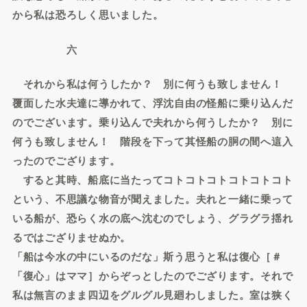
から私は恐ろしく思いました。
六
それから私は何うしたか？ 別に何うも致しません！
覆面した水夫達に導かれて、浮沈自由の怪船に乗り込んだ
のでございます。乗り込んで夫れから何うしたか？ 別に
何うも致しません！ 階段を下って其怪船の胴の間へ這入
ったのでござります。
すると其時、船底に当たってコトコトコトコトコトコト
という、不思議な物音が聞えました。夫れと一緒に乗って
いる船が、恐らく水の底へ沈むのでしょう、グラグラ揺れ
るではござりませぬか。
「船は今水の中にいるのだな」斯う思うと私は復心［＃
「復心」はママ］からぞっとしたのでござります。それで
私は無言のまま四辺をグルグル見廻わしました。室は狭く