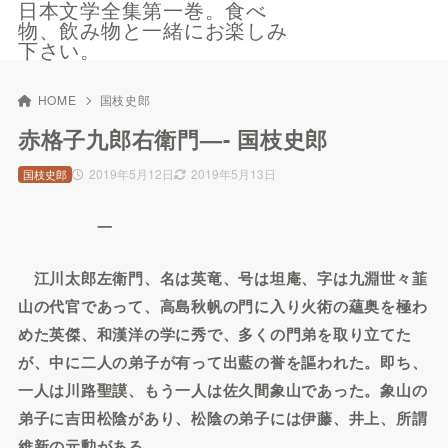
日本文学全集第一巻。食べ
物、飲み物と一緒にお楽しみ
下さい。
HOME
国枝史郎
赤格子九郎右衛門—- 国枝史郎
2019年5月12日
2019年5月13日
国枝史郎
一
江川太郎左衛門、名は英竜、号は坦庵、字は九淵世々韮
山の代官であって、高島秋帆の門に入り火術の蘊奥を極わ
めた英傑、和漢洋の学に秀で、多くの門弟を取り立てた
が、中に二人の弟子が有って出藍の誉を謳われた。即ち、
一人は川路聖謨、もう一人は佐久間象山であった。象山の
弟子に吉田松陰があり、松陰の弟子には伊藤、井上、所謂
維新の元勲がある。