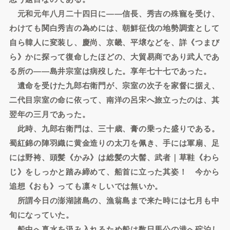
元和元年八月二十四日に――信長、秀吉の殊寵を受け、
わけても関白秀吉の為めには、朝鮮征伐の地勢調査として
自ら韓人に変装し、慶尚、京畿、平壌などを、詳《つまび
ら》かに探って復命したほどの、大貿易商であり武人であ
る所の――島井宗室は病歿した。享年七十七であった。
遺命を受けた九郎右衛門が、宗室の次子を家督に据え、
二代目宗室の命に依って、南洋の呂宋へ旅立ったのは、其
翌年の三月であった。
此時、九郎右衛門は、三十歳、膏の乗った盛りである。
蜀紅錦の陣羽織に黄金造りの太刀を佩き、手には軍扇、足
には野袴、頭髪《かみ》は総髪の大髻、武者｜草鞋《わら
じ》をしっかと踏み締めて、船首に立った其姿！ 今から
追想《おも》っても凛々しいでは無いか。
所謂今日の澎湖諸島の、漁翁島まで来た時には七月も中
旬になっていた。
船中へ真水を汲み入れるため船は数日馬公の港へ碇泊し