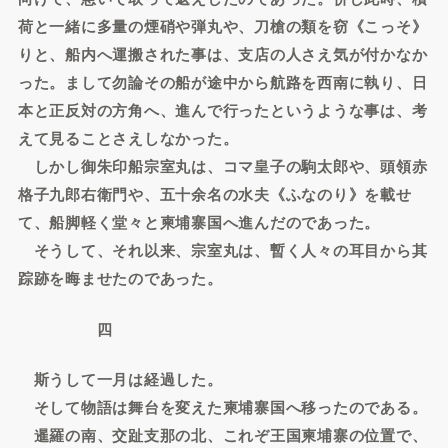
荷と一緒に多量の煙硝や弾丸や、刀槍の類を窃《こっそ》
りと、船内へ運搬された事は、支店の人さえ気が付かなか
った。まして勿論その船が途中から航路を西南に執り、日
本と正反対の方角へ、進んで行ったというような事は、考
えて見ることさえしなかった。
しかし御朱印船宗室丸は、コマ皇子の駒太郎や、頭領赤
格子九郎右衛門や、五十余名の水夫《ふなのり》を載せ
て、船脚軽く堂々と柬埔寨国へ進んだのであった。
そうして、それ以来、宗室丸は、暫く人々の耳目から其
踪跡を晦ませたのであった。
四
斯うして一月は経過した。
そして物語は舞台を変えた柬埔寨国へ移ったのである。
暹羅の南、交趾支那の北、これぞ王国柬埔寨の位置で、