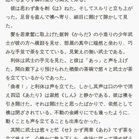
彼は思わず衾を刎《は》ねた。そしてスルリと立ち上が
った。足音を盗んで襖へ寄り、細目に開けて隙かして見
た。
髪を若衆髷に取上げた躯幹《からだ》の小造りの少年武
士が彼の方へ横顔を見せ、部屋の真中に端然と坐わり、巧
みな手並で茶を立てている。見覚えの無い武士である。
利休は武士の手元を見た。と彼は「あっ」と声を上げ
た。関白殿下より預けられた楢柴の茶碗で悠々と武士が茶
を立てているからであった。
「曲者！」と利休は声を立てた。しかし其声は口の中で消
え四辺《あたり》は寂然《しん》と静かである。彼は襖を
引き開けた。それは開けたと思ったばかりで、依然として
襖は閉ざされている。不動の金縛りにでも逢ったように、
動くことも声を立てることも出来なかった。
其間に武士は悠々と忙《せ》かず周章《あわ》てず茶を
立て終えて、心静かに飲み下した。作法に従って清め拭う