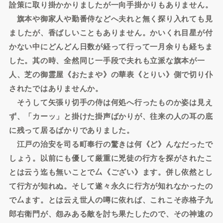
詮策に取り掛かかりましたが一向手掛かりもありません。
旗本や御家人や勤番侍などへ夫れと無く探り入れても見
ましたが、香ばしいこともありません。かいくれ目星が付
かない中にどんどん日数が経って行って一月余りも経ちま
した。其の時、全然同じ一手段で夫れも立派な旗本が一
人、芝の御霊屋《おたまや》の華表《とりい》側で切り仆
されたではありませんか。
そうして矢張り切手の侍は何処へ行ったものか姿は見え
ず、「カーッ」と掛けた掛声ばかりが、往来の人の耳の底
に残って居るばかりでありました。
江戸の治安を司る町奉行の驚きは何《ど》んなだったで
しょう。以前にも優して厳重に兇徒の行方を探がされたこ
とは云う迄も無いことで厶《ござい》ます。併し依然とし
て行方が知れぬ。そして遂々永久に行方が知れなかったの
で厶ます。とは云え世人の噂に依れば、これこそ赤格子九
郎右衛門が、怨みある敵を討ち果たしたので、その神速の