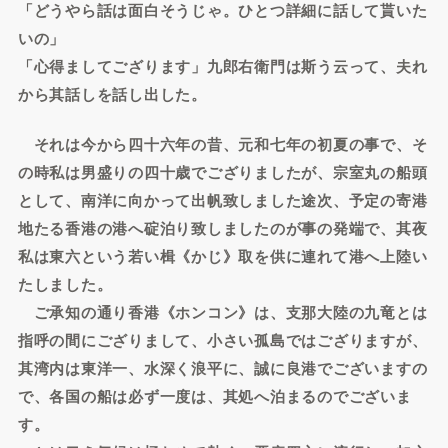
「どうやら話は面白そうじゃ。ひとつ詳細に話して貰いた
いの」
「心得ましてござります」九郎右衛門は斯う云って、夫れ
から其話しを話し出した。
それは今から四十六年の昔、元和七年の初夏の事で、そ
の時私は男盛りの四十歳でござりましたが、宗室丸の船頭
として、南洋に向かって出帆致しました途次、予定の寄港
地たる香港の港へ碇泊り致しましたのが事の発端で、其夜
私は東六という若い楫《かじ》取を供に連れて港へ上陸い
たしました。
ご承知の通り香港《ホンコン》は、支那大陸の九竜とは
指呼の間にござりまして、小さい孤島ではござりますが、
其湾内は東洋一、水深く浪平に、誠に良港でございますの
で、各国の船は必ず一度は、其処へ泊まるのでございま
す。