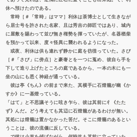
休へ預けたのである。
常時［＃「常時」はママ］利休は茶博士として生きなが
ら居士号を許された名家、且は秀吉の師匠ではあり、城内
に屋敷を賜わって並び無き権勢を揮っていたが、名器楢柴
を預かって以来、度々怪異に襲われるようになった。
或夜、利休は供も連れず静かに庭を彷徨っていた。さび
［＃「さび」に傍点］と豪奢とを一つに蒐め、彼自ら手を
下して造り上げたところの庭であるから、一本の木にも一
坐の山にも悉く神経が通っている。
彼は亭《ちん》の前まで来た、其横手に石燈籠が幽《か
すか》に一基燈っている。
「はて」と不思議そうに呟き乍ら、彼は其前に彳《たた
ず》んだ。どう考えても其辺に石燈籠があるわけが無い。
其処には燈籠は置かなかった筈だ。そこに燈籠のあるとい
うことは、彼の流儀に反している。
で彼は小首を傾げながら、何時迄も其前に立っていた。