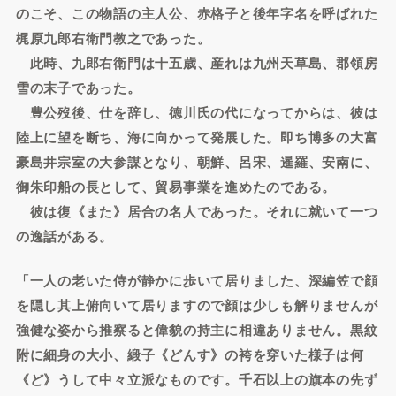
のこそ、この物語の主人公、赤格子と後年字名を呼ばれた
梶原九郎右衛門教之であった。
此時、九郎右衛門は十五歳、産れは九州天草島、郡領房
雪の末子であった。
豊公歿後、仕を辞し、徳川氏の代になってからは、彼は
陸上に望を断ち、海に向かって発展した。即ち博多の大富
豪島井宗室の大参謀となり、朝鮮、呂宋、暹羅、安南に、
御朱印船の長として、貿易事業を進めたのである。
彼は復《また》居合の名人であった。それに就いて一つ
の逸話がある。
「一人の老いた侍が静かに歩いて居りました、深編笠で顔
を隠し其上俯向いて居りますので顔は少しも解りませんが
強健な姿から推察ると偉貌の持主に相違ありません。黒紋
附に細身の大小、緞子《どんす》の袴を穿いた様子は何
《ど》うして中々立派なものです。千石以上の旗本の先ず