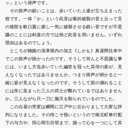
ッ」という掛声です。
その掛声の鋭いことは、歩いていた人達が立ち止まった
程です。一体「か」という此音は喉的破裂の音と云って舌
の後部を軟口蓋に接し一気に破裂させる鋭い音ですが不思
議のことには剣道の方では殆ど此音を用いません。いずれ
理由はあるのでしょう。
ところが雑踏の浅草境内の加之《しかも》真昼間往来中
でこの掛声が掛かったのです。そうして何んと不思議な事
には、いまし方迄歩いていた編笠を冠った其侍の姿が、見
えなくなったではありませんか。つまり掛声が掛かると一
緒に姿が見えなくなったのです。そうして胆の潰れること
には朱に染まった三人の武士が斃れているではありません
か。三人ながら只一刀に脳天を割られているのでした。
この白昼の兇変は瞬間に江戸中に伝わりまして大変な評
判になりました。その侍こそ怪いというので南北町奉行配
下の与力や、同心岡引目明まで、揃って心を一つにして其