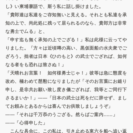
し》い柬埔寨語で、斯う私に話し掛けました。
「貴郎達は私達をご存知無いと見える。それとも私達を承
知の上で、尚此処に残って居られるのなら、貴郎方は非常
な勇士で厶る」と、
「申す迄も無く承知の上でござる！」私は此様に云ってや
りました。「方々は近頃噂の高い、黒仮面船の水夫衆でご
ざろう。拙者は日本《ひのもと》の武士でござれば、如何
なる者をも恐れは致さぬ！」
「天晴れお言葉！ 如何様勇士じゃ！」彼等は急に態度を
改め、極わめて慇懃になりましたが「そのお言葉にお縋り
申し、是非共お願い致し度き儀ござれば、我等とご同行下
さるまいか！」――「日本の武士は死をだに辞せず、まし
てお頼みとあるからは喜んでお供致しましょうぞ」
――「それは千万忝のうござる。然らばご案内……」
――「心得申した」
こんな具合に、この私は、引き止める東六を船へ追い返