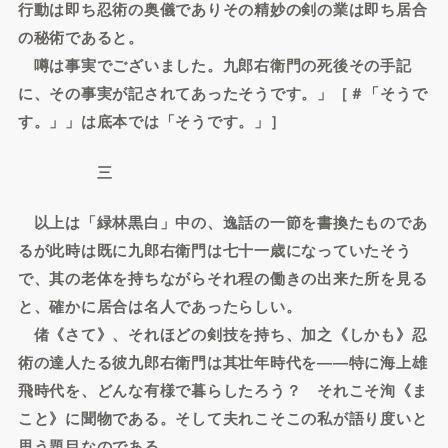
行動は即ち忍術の奥儀でありその精妙の剣の業は即ち居合
の秘術であると。
噂は事実でございました。九郎右衛門の死後その手記
に、その事実が記されてあったそうです。」［＃「そうで
す。」」は底本では「そうです。」］
三
以上は「緑林黒白」中の、逸話の一節を書換たものであ
るが此時は既に九郎右衛門は七十一歳になっていたそう
で、其の老体を持ちながらそれ程の働きの出来た所を見る
と、確かに居合は名人であったらしい。
偖《さて》、それほどの剣技を持ち、加之《しかも》忍
術の達人たる彼九郎右衛門は其壮年時代を――特に海上雄
飛時代を、どんな有様で暮らしたろう？ それこそ洵《ま
こと》に聞物である。そして夫れこそこの私が語り度いと
思う題目なのである。