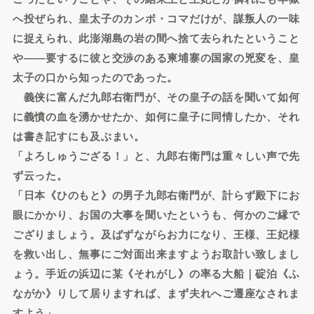
へ投ぜられ、皇太子のカンボ・コマだけが、謀叛人の一味
に捉えられ、此澎湖島の岩の間へ捨て去られたということ
や――要するに彼と交渉のある柬埔寨の国家の兇変を、皇
太子の口から知ったのであった。
義侠に富んだ九郎右衛門が、その皇子の話を聞いて如何
に義憤の血を湧かせたか、如何に皇子に同情したか、それ
は書き記すにも及ぶまい。
「よろしゅうござる！」と、九郎右衛門は重々しい声で先
ず云った。
「日本《ひのもと》の男子九郎右衛門が、計らず殿下にお
眼にかかり、お国の大事を聞いたというも、何かのご縁で
ござりましょう。及ばずながらお力になり、王様、王妃様
を救い出し、無事にご対面出来ますようお取計い致しまし
ょう。手近の浜辺に某《それがし》の率る大船｜碇泊《ふ
ながか》りして居りますれば、まず夫れへご遷座なされま
すよう」