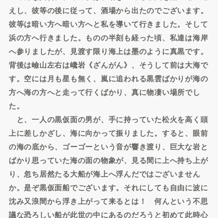
えし、彼等の後に従って、酒場から出たのでございます。
彼等は暗い方へ暗い方へと私を導いて行きました。そして
浜の方へ行きました。ものの半刻も経った頃、私達は海岸
へ参りましたが、見渡す限り海上は墨のように真黒です。
背後は嶮山左右は巉岩《ざんがん》、そうして前は大海で
す。空には月も星も無く、嵐に追われる黒雲ばかりが海の
方へ海の方へと走って行くばかり、真に物凄い場所でし
た。
と、一人の黒仮面の男が、手に持っていた松火を高く頭
上に差しかざし、海に向かって振りました。すると、眼前
の海の底から、ゴーゴーという音が響き渡り、巨大な岩と
ばかり思っていた海の面の物象が、見る間に上へ持ち上が
り、忽ち居然たる大船が海上へ浮んだではございません
か。是ぞ黒仮面船でございます。それにしても自由に波に
沈み又浪間から浮き上がって来るとは！ 何んという不思
議な恐ろしい船が此世の中にあるのだろうと初めて此時心