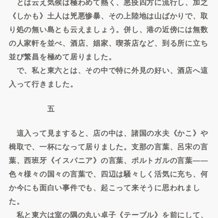
とは云え気候は極わめて熱く、悪疫四方に流行し、加之
《しかも》土人は兇悪惨暴、その上陸地は山ばかりで、取
り処の無い島とも云えましょう。併し、港の近傍には無数
の人家軒を並べ、酒店、娼家、喫茶店など、到る所に立ち
並び繁昌を極めて居りました。
で、私と東六とは、その中で特に外見の好い、酒店へ這
入って行きました。
五
這入って見ますると、店の中は、諸国の水夫《かこ》や
楫取で、一杯になって居りました。支那の言葉、呂宋の言
葉、西班牙《イスパニア》の言葉、ポルトガルの言葉――
色々様々の国々の言葉で、四辺は騒々しく活気に充ち、何
か今にも面白い事件でも、起こって来そうに思われまし
た。
私と東六は室の隅の丸い卓子《テーブル》を前にして、