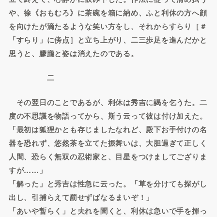
や、徐《おもむろ》に茶碗を箱に納め、ふと利休の方へ顔
を向けたが滴たるような笑い方をし、それからすらり［＃
「すらり」に傍点］と立ち上がり、二三歩足を進んだかと
思うと、朦朧と姿は消えたのである。
二
その翌日のことであるが、利休は秀吉に謁を乞うた。二
度の不思議を物語ってから、斯う云って彼は付け加えた。
「最初は狐狸かとも存じましたなれど、殿下お手付けの名
器を恐れず、悠然茶を立てた振舞いは、大胆過ぎて正しく
人間、恐らく無双の忍術家と、目星をつけましてござりま
すが……」
「解った」と秀吉は性急に云った。「草を分けても探がし
出し、引捕らえて罰せずばなるまいぞ！」
「あいや暫らく」と夫れを聞くと、利休は急いで手を揮っ