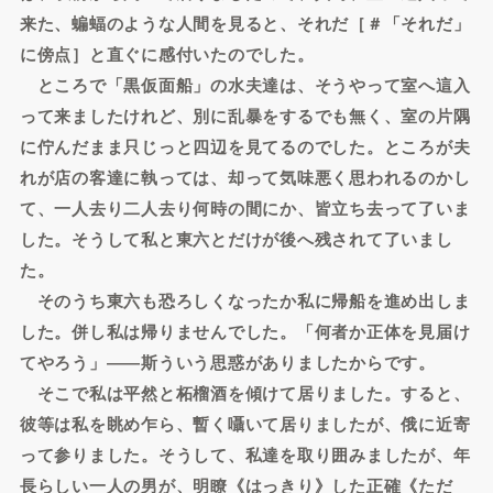
来た、蝙蝠のような人間を見ると、それだ［＃「それだ」
に傍点］と直ぐに感付いたのでした。
ところで「黒仮面船」の水夫達は、そうやって室へ這入
って来ましたけれど、別に乱暴をするでも無く、室の片隅
に佇んだまま只じっと四辺を見てるのでした。ところが夫
れが店の客達に執っては、却って気味悪く思われるのかし
て、一人去り二人去り何時の間にか、皆立ち去って了いま
した。そうして私と東六とだけが後へ残されて了いまし
た。
そのうち東六も恐ろしくなったか私に帰船を進め出しま
した。併し私は帰りませんでした。「何者か正体を見届け
てやろう」――斯ういう思惑がありましたからです。
そこで私は平然と柘榴酒を傾けて居りました。すると、
彼等は私を眺め乍ら、暫く囁いて居りましたが、俄に近寄
って参りました。そうして、私達を取り囲みましたが、年
長らしい一人の男が、明瞭《はっきり》した正確《ただ