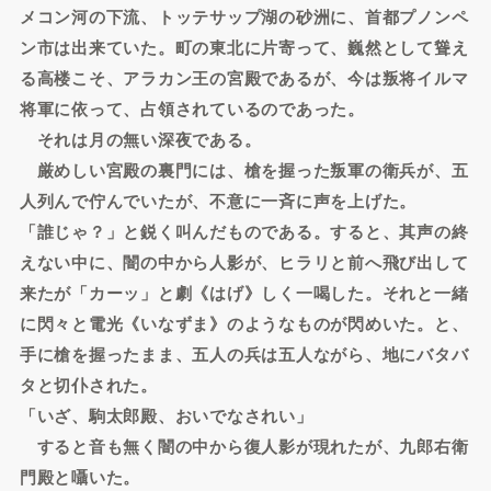
メコン河の下流、トッテサップ湖の砂洲に、首都プノンペ
ン市は出来ていた。町の東北に片寄って、巍然として聳え
る高楼こそ、アラカン王の宮殿であるが、今は叛将イルマ
将軍に依って、占領されているのであった。
それは月の無い深夜である。
厳めしい宮殿の裏門には、槍を握った叛軍の衛兵が、五
人列んで佇んでいたが、不意に一斉に声を上げた。
「誰じゃ？」と鋭く叫んだものである。すると、其声の終
えない中に、闇の中から人影が、ヒラリと前へ飛び出して
来たが「カーッ」と劇《はげ》しく一喝した。それと一緒
に閃々と電光《いなずま》のようなものが閃めいた。と、
手に槍を握ったまま、五人の兵は五人ながら、地にバタバ
タと切仆された。
「いざ、駒太郎殿、おいでなされい」
すると音も無く闇の中から復人影が現れたが、九郎右衛
門殿と囁いた。