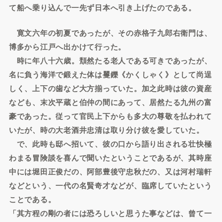
て船へ乗り込んで一先ず日本へ引き上げたのである。
寛文六年の初夏であったが、その赤格子九郎右衛門は、
博多から江戸へ出かけて行った。
時に年八十六歳。頽然たる老人である可きであったが、
名に負う海洋で鍛えた体は矍鑠《かくしゃく》として尚逞
しく、上下の歯など大方揃っていた。加之此時は彼の資産
なども、末次平蔵と伯仲の間にあって、居然たる九州の富
豪であった。従って官民上下からも多大の尊敬を払われて
いたが、時の大老酒井忠清は取り分け彼を愛していた。
で、此時も邸へ招いて、彼の口から語り出される壮快極
わまる冒険談を喜んで聞いたということであるが、其時座
中には堀田正俊だの、阿部豊後守忠秋だの、又は河村瑞軒
などという、一代の名賢奇才などが、臨席していたという
ことである。
「其方程の剛の者には恐ろしいと思うた事などは、曾て一