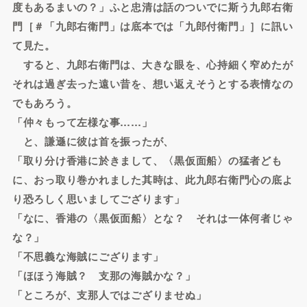
度もあるまいの？」ふと忠清は話のついでに斯う九郎右衛
門［＃「九郎右衛門」は底本では「九郎付衛門」］に訊い
て見た。
すると、九郎右衛門は、大きな眼を、心持細く窄めたが
それは過ぎ去った遠い昔を、想い返えそうとする表情なの
でもあろう。
「仲々もって左様な事……」
と、謙遜に彼は首を振ったが、
「取り分け香港に於きまして、〈黒仮面船〉の猛者ども
に、おっ取り巻かれました其時は、此九郎右衛門心の底よ
り恐ろしく思いましてござります」
「なに、香港の〈黒仮面船〉とな？ それは一体何者じゃ
な？」
「不思義な海賊にござります」
「ほほう海賊？ 支那の海賊かな？」
「ところが、支那人ではござりませぬ」