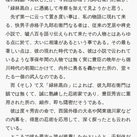
「緑林黒白」に憑拠して考察を加えて見ようかと思う。
先ず第一に云って置き度い事は、私の物語に現れて来
る、快男子赤格子九郎右衛門なる者は、従来の芝居や稗史
小説で、嘘八百を語り伝えられて来たその人物とはあらゆ
る点に於て、大いに相違があるという事である。その最も
著しい点は、彼の現れた時代である。彼は小説で云われて
いるような享保年間の人物では無く実に豊臣の晩年から徳
川時代の初期にかけて、内外に勇名を轟かせた所の、堂々
たる一個の武人なのである。
而《そし》て又「緑林黒白」によれば、彼九郎右衛門は
賊では無くて、誠に熟練した忍術家であり、豊臣秀吉に重
用された所の、細作、即ち隠密だそうである。
彼は度々秀吉の命で、西国外様の大名や関東徳川家など
の内幕を、得意の忍術を応用して、深く探ったとも云われ
ている。
ところで彼を秀吉へ誰が推薦したかというと、千利休だ