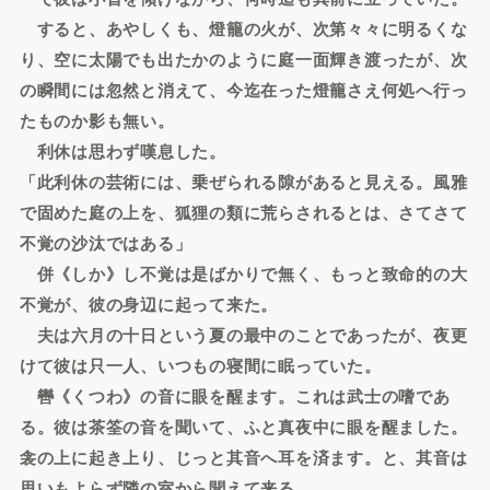
すると、あやしくも、燈籠の火が、次第々々に明るくな
り、空に太陽でも出たかのように庭一面輝き渡ったが、次
の瞬間には忽然と消えて、今迄在った燈籠さえ何処へ行っ
たものか影も無い。
利休は思わず嘆息した。
「此利休の芸術には、乗ぜられる隙があると見える。風雅
で固めた庭の上を、狐狸の類に荒らされるとは、さてさて
不覚の沙汰ではある」
併《しか》し不覚は是ばかりで無く、もっと致命的の大
不覚が、彼の身辺に起って来た。
夫は六月の十日という夏の最中のことであったが、夜更
けて彼は只一人、いつもの寝間に眠っていた。
轡《くつわ》の音に眼を醒ます。これは武士の嗜であ
る。彼は茶筌の音を聞いて、ふと真夜中に眼を醒ました。
衾の上に起き上り、じっと其音へ耳を済ます。と、其音は
思いもよらず隣の室から聞えて来る。