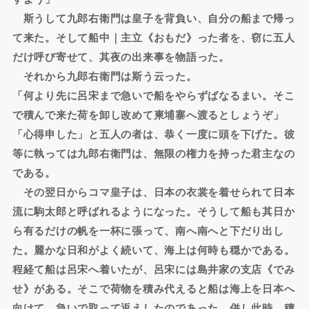
斯うして九郎右衛門は皇子を背負い、自分の船まで帰っ
て来た。そして船中｜主立《おもだ》った者を、窃に五人
だけ呼び寄せて、其夜の出来事を物語った。
それから九郎右衛門は斯う云った。
「何より先に呂宋まで急いで船をやらずばなるまい。そこ
で積んで来た荷を卸し改めて柬埔寨へ渡るとしょうぞ」
「心得申した」と五人の者は、恭く一度に頭を下げた。彼
等に執っては九郎右衛門は、無限の権力を持った君主なの
である。
その翌日からコマ皇子は、日本の衣裳を着せられて日本
流に駒太郎と呼ばれるようになった。そうして船も其日か
ら有るだけの帆を一杯に張って、南へ南へと下だり出し
た。麗かな日和がよく続いて、海上は何時も穏かである。
程経て船は呂宋へ着いたが、呂宋には島井家の支店《でみ
せ》がある。そこで荷物を積み代えると船は海上を日本へ
向けて、急いで取って返えしたのであった。併し此時、積