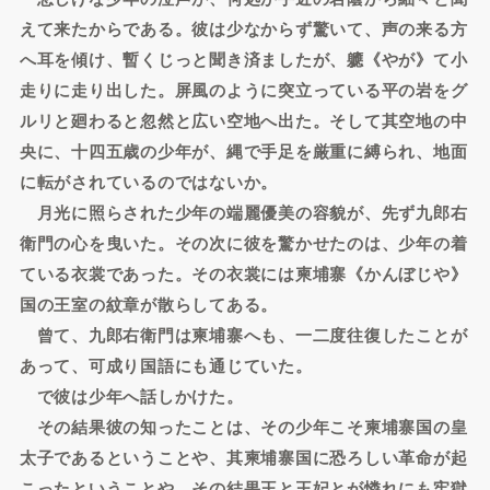
えて来たからである。彼は少なからず驚いて、声の来る方
へ耳を傾け、暫くじっと聞き済ましたが、軈《やが》て小
走りに走り出した。屏風のように突立っている平の岩をグ
ルリと廻わると忽然と広い空地へ出た。そして其空地の中
央に、十四五歳の少年が、縄で手足を厳重に縛られ、地面
に転がされているのではないか。
月光に照らされた少年の端麗優美の容貌が、先ず九郎右
衛門の心を曳いた。その次に彼を驚かせたのは、少年の着
ている衣裳であった。その衣裳には柬埔寨《かんぼじや》
国の王室の紋章が散らしてある。
曾て、九郎右衛門は柬埔寨へも、一二度往復したことが
あって、可成り国語にも通じていた。
で彼は少年へ話しかけた。
その結果彼の知ったことは、その少年こそ柬埔寨国の皇
太子であるということや、其柬埔寨国に恐ろしい革命が起
こったということや、その結果王と王妃とが憐れにも牢獄