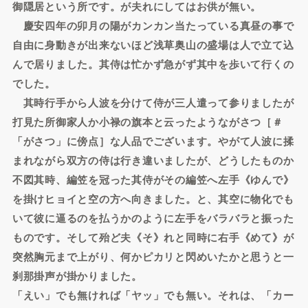
御隠居という所です。が夫れにしてはお供が無い。
慶安四年の卯月の陽がカンカン当たっている真昼の事で
自由に身動きが出来ないほど浅草奥山の盛場は人で立て込
んで居りました。其侍は忙かず急がず其中を歩いて行くの
でした。
其時行手から人波を分けて侍が三人遣って参りましたが
打見た所御家人か小禄の旗本と云ったようながさつ［＃
「がさつ」に傍点］な人品でございます。やがて人波に揉
まれながら双方の侍は行き違いましたが、どうしたものか
不図其時、編笠を冠った其侍がその編笠へ左手《ゆんで》
を掛けヒョイと空の方へ向きました。と、其空に物化でも
いて彼に逼るのを払うかのように左手をバラバラと振った
ものです。そして殆ど夫《そ》れと同時に右手《めて》が
突然胸元まで上がり、何かピカリと閃めいたかと思うと一
刹那掛声が掛かりました。
「えい」でも無ければ「ヤッ」でも無い。それは、「カー