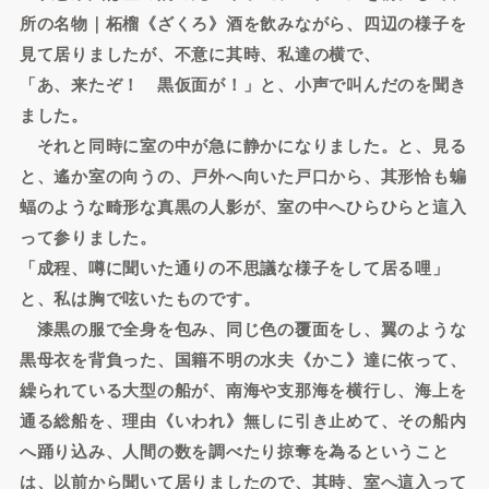
所の名物｜柘榴《ざくろ》酒を飲みながら、四辺の様子を
見て居りましたが、不意に其時、私達の横で、
「あ、来たぞ！ 黒仮面が！」と、小声で叫んだのを聞き
ました。
それと同時に室の中が急に静かになりました。と、見る
と、遙か室の向うの、戸外へ向いた戸口から、其形恰も蝙
蝠のような畸形な真黒の人影が、室の中へひらひらと這入
って参りました。
「成程、噂に聞いた通りの不思議な様子をして居る哩」
と、私は胸で呟いたものです。
漆黒の服で全身を包み、同じ色の覆面をし、翼のような
黒母衣を背負った、国籍不明の水夫《かこ》達に依って、
繰られている大型の船が、南海や支那海を横行し、海上を
通る総船を、理由《いわれ》無しに引き止めて、その船内
へ踊り込み、人間の数を調べたり掠奪を為るということ
は、以前から聞いて居りましたので、其時、室へ這入って