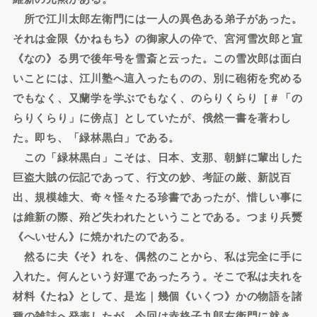
所で江川太郎左衛門には一人の異色ある弟子があった。
それは金限《かねもち》の御家人の伜で、宮河雪次郎と宣
《なの》る男で後年号を雪斎と云った。この雪次郎は面白
いことには、江川塾へ這入ったものの、別に砲術を究める
でもなく、又蘭学を学ぶでもなく、のらりくらり［＃「の
らりくらり」に傍点］としていたが、俄然一書を著わし
た。即ち、「緑林黒白」である。
この「緑林黒白」こそは、日本、支那、朝鮮に輩出した
巨盗大賊の伝記であって、行文の妙、考証の厳、新説百
出、規模雄大、奇々怪々たる珍書であったが、惜しい事に
は維新の際、殆ど失われたということである。つまり兵燹
《へいせん》に焼かれたのである。
然るに夫《そ》れを、偶然のことから、私は完全に手に
入れた。何んという好運であったろう。そこで私は夫れを
材料《たね》として、是迄｜幾個《いくつ》かの物語を諸
種の雑誌へ発表したが、今回は赤格子九郎右衛門に就き、