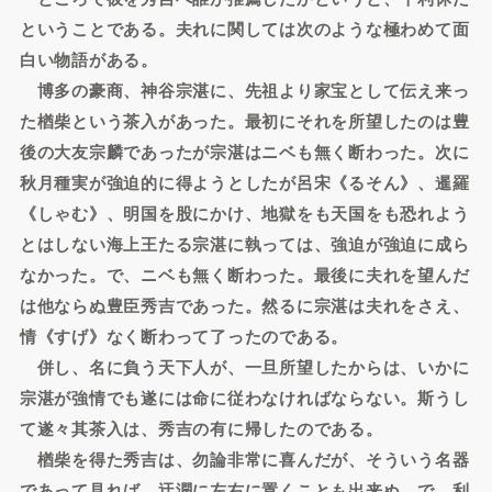
ということである。夫れに関しては次のような極わめて面
白い物語がある。
博多の豪商、神谷宗湛に、先祖より家宝として伝え来っ
た楢柴という茶入があった。最初にそれを所望したのは豊
後の大友宗麟であったが宗湛はニベも無く断わった。次に
秋月種実が強迫的に得ようとしたが呂宋《るそん》、暹羅
《しゃむ》、明国を股にかけ、地獄をも天国をも恐れよう
とはしない海上王たる宗湛に執っては、強迫が強迫に成ら
なかった。で、ニベも無く断わった。最後に夫れを望んだ
は他ならぬ豊臣秀吉であった。然るに宗湛は夫れをさえ、
情《すげ》なく断わって了ったのである。
併し、名に負う天下人が、一旦所望したからは、いかに
宗湛が強情でも遂には命に従わなければならない。斯うし
て遂々其茶入は、秀吉の有に帰したのである。
楢柴を得た秀吉は、勿論非常に喜んだが、そういう名器
であって見れば、迂濶に左右に置くことも出来ぬ。で、利