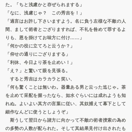
た。「ちと浅慮かと存ぜられまする」
「なに、浅慮じゃ？ この秀吉を！」
「過言はお許し下さいますよう。名に負う左様な不敵の人
間、まして術者とござりますれば、不礼を咎めて罪するよ
りも、恩を掛けてお味方に付け……」
「何かの役に立てろと云うか？」
「仰せの通りにござりまする」
「利休、今日より茶を止めい！」
「え？」と驚いて眼を見張る。
すると秀吉はカラカラと笑い、
「何も驚くことは無いわ。器量ある男と云った迄じゃ。茶
を止めて采配を握ったなら、如水ぐらいには成れようも知
れぬ。よいよい其方の言葉に従い、其奴捕えて幕下として
細作なんどに使うとしょうぞ」
斯うして翌日から諸方に向かって不敵の術者捜索の為め
の多勢の人数が配られた。そして其結果見付け出されたも