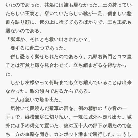
いたのであった。其処には誰も居なかった。王の持ってい
たらしい王笏と、穿いていたらしい靴が一足、傷ましい悲
劇を語り顔に、床の上に捨ててあるばかりで、王も王妃も
居ないのである。
「弑虐か、それとも救い出されたか？」
要するに此二つであった。
併し恐らく弑せられたのであろう。九郎右衛門とコマ皇
子とは茫然と顔を見合わせて、立ち縮まざるを得なかっ
た。
しかし左様やって何時までも立ち縮んでいることは出来
なかった。敵の領内であるからである。
二人は急いで塔を出た。
気付いて囲繞んだ叛軍の群を、例の精妙の「か音の一
手」で、縦横無尽に切り払い、一散に城外へ走り出た。城
外には予め備えて置いた、彼の五十人の部下が居たので忽
ち一方の血路を開き、カンポット港まで潜行した。こうし