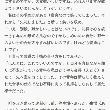
にするのですか。大変難かしいですね。恐れ入りますが教
えて下さいませんか。どうぞ、どうぞ」
私はその求め方があまり唐突なので笑ってしまった。そ
れから「失礼しました」と断って笑いを収め、
「いえ、別段、難かしいことはないのです。礼拝は心を統
一さす為めの形式方法なのですから、めいめい自分に都合
のよい手の合せ方をすればいいのです。けれども普通はこ
れです」
と言って普通の十指の合せ方をしてみせた。
「ほんとに、これでいいんですか」と自分も真似ながら頻
りに不安がっている青年を私はどうやら会得《えとく》さ
せて、先へ室を出てしまった。その青年は新らしく教えら
れた合掌の仕方でなお石碑に向って礼拝をしなおして居た
様子だった。
町を歩き廻って夕刻少し前、停車場へ戻った。生憎《あ
いにく》と伯林行きの汽車は出てしまった後だった。次の