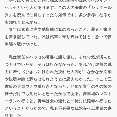
ヘッセという人があります。この人の著書の『シッダール
タ』を読んでご覧なすったら如何です。多少参考になるか
も知れませんから」
青年は素直に注文聴取簿に私の言ったこと、著者と書名
を書き記していた。私は汽車に乗り遅れてはと、急いで停
車場へ駆けつけた。
私は責任をヘッセの著書に譲り渡し、それで気が済んだ
つもりでいたが、そうは行かなかった。あれだけ虚無の魅
力に牽付《ひきつ》けられた疲れた人間が、なかなか文学
や説明や詩で蘇らせられようとは思えなかった。そこで三
度目のフロウナウ町行きとなった。せめて青年のその後の
様子だけでも見たいと思ったからである。停車場のレスト
ーランへ行くと、青年は女の連れと一緒に仏陀寺へ行った
ということだったので、私も不必要な仏陀寺へ三度目の参
詣をした。