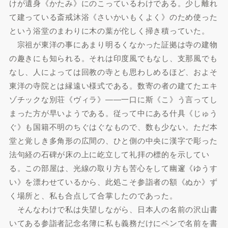
けが遺身《かたみ》にのこっているわけである。少し離れ
て建っている斎戒沐浴《さいかいもくよく》のため使った
という浴堂のまわりに木の葉が佗しく掃き積っていた。
宗祖が東洋の事にあまり明るくなかった証拠は寺の建物
の趣きにも知られる。それは印度風でもなし、支那風でも
なし、人によっては回教の寺とも思わしめるほど、およそ
東洋の寺院とは縁遠い様式である。数寄の者の建てたエキ
ゾチックな別荘《ヴィラ》――一口に斯《こ》う言ってし
まった方が早いようである。従って中にある什具《じゅう
ぐ》も国籍不明のちぐはぐなもので、数も少ない。ただ本
堂と覚しき多角形の広間の、ひと側の中央に漢字で彫った
法句経の石碑が床の上に屹立して礼拝の標的を示してい
る。この部屋は、光線の取り方も苦心をして幽邃《ゆうす
い》を漂わせているから、此処こそ参詣者の額《ぬか》ず
く場所と、私も合点して合掌したのであった。
そんなわけで私は失望しながら、日本人の名前の沢山書
いてある参詣者記念名簿に私も義務だけにペンで名前を書