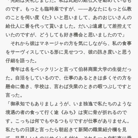
のです。もっとも臨時雇ですが、――あなたにもっと仏教
のことを伺い度《た》いと思いまして、あのおじいさんの
給仕人に番を代って貰いました。だいぶ遠慮して差控えて
いたのですが、どうしても好き機会と思いましたので」
それから彼はマネージャの方を気にしながら、私の食事
をサーヴィスしている形に見せつつ、彼の訊き度いと思う
仔細を語った。
青年は名をベックリンと言って伯林商業大学の生徒だっ
た。自活をしているので、仕事のあるときは多くその方を
懸命に働き、学校は、言わば失業のときの暇つぶしですと
言った。
「御承知でもありましょうが、いま独逸で私たちのような
境遇の者の食って行く途《みち》は実に骨が折れるので
す。こっちは何でもやるつもりですが仕事がありません。
私たちの日課と言ったら朝起きて新聞の職業紹介欄を見
て、目星しいものにサインを付け、それを一々自転車に乗