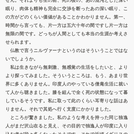
眠り、肉体も精神も完全に交渉を断ったあの深い眠り、こ
の方がどのくらい価値があることかわかりません。第一、
時間から言っても、片一方は五六十年の間ですし片一方は
無限の間です。どっちが人間としても本当の生涯か考えさ
せられます。
仏教で言うニルヴァーナというのはそういうことではな
いでしょうか。
私は生きながら無刺激、無感覚の生活をしたいと、より
より探ってみました。そういうところは、もう、あまり世
界に多くありません。印度人のやっている僧庵生活に就い
て人から聴きました。膝を組んで全く死の状態になって暮
しているそうです。私に取って此のくらい耳寄りな話はあ
りません。それで其処へ行く支度にかかりました。
ところが驚きました。私のような考えを持った同じ独逸
人がまだ沢山在ると見え、その目的で独逸人が印度に入り
込む者が段々多くなったそうです。それで近頃イギリスの