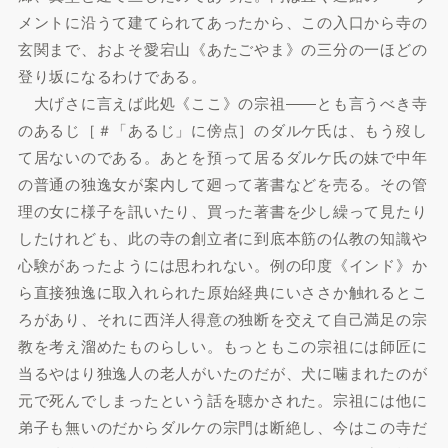
メントに沿うて建てられてあったから、この入口から寺の
玄関まで、およそ愛宕山《あたごやま》の三分の一ほどの
登り坂になるわけである。
大げさに言えば此処《ここ》の宗祖――とも言うべき寺
のあるじ［＃「あるじ」に傍点］のダルケ氏は、もう歿し
て居ないのである。あとを預って居るダルケ氏の妹で中年
の普通の独逸女が案内して廻って著書などを売る。その管
理の女に様子を訊いたり、買った著書を少し繰って見たり
したけれども、此の寺の創立者に到底本筋の仏教の知識や
心験があったようには思われない。例の印度《インド》か
ら直接独逸に取入れられた原始経典にいささか触れるとこ
ろがあり、それに西洋人得意の独断を交えて自己満足の宗
教を考え溜めたものらしい。もっともこの宗祖には師匠に
当るやはり独逸人の老人がいたのだが、犬に噛まれたのが
元で死んでしまったという話を聴かされた。宗祖には他に
弟子も無いのだからダルケの宗門は断絶し、今はこの寺だ