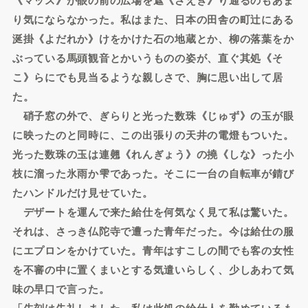
り気にならなかった。私はまた、日本の田舎の町辻にある
涎掛《よだれか》けをかけた石の地蔵とか、柳の落葉をか
ぶっている馬頭観音とかいうものの姿が、直ぐ其処《そ
こ》らにでも見当るような親しさで、胸に思い出して居
た。
硝子窓の外で、ぎらりと光った数珠《じゅず》の玉が眼
に映ったのと同時に、この出張りの天井の電燈もついた。
光った数珠の玉は連翹《れんぎょう》の撓《しな》った小
枝に溜った氷雨か雫であった。そこに一台の自転車が錆び
たハンドルだけ見せていた。
デザートを運んで来た給仕を何気なく見て私は驚いた。
それは、さっき仏陀寺で遭った青年だった。今は給仕の服
にエプロンをかけていた。青年はすこしの間でも客の女性
を不審の中に置くまいとする気遣いらしく、少しあわて気
味の早口で言った。
「先刻は失礼しました。私は此処の給仕人を勤めているも