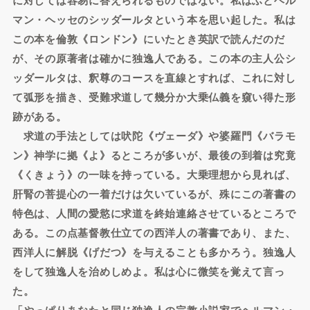
マン・ヘッセのシッダールタという本を思い起した。私は
この本を倫敦《ロンドン》にいたとき英訳で読んだのだ
が、その原著者は確かに独逸人である。この本の主人公シ
ッダールタは、釈尊のコースを直線とすれば、これに対し
て弧形を描き、受難求道して幾分か大乗仏義を窺い得た形
跡がある。
求道の手法としては吠陀《ヴェーダ》や婆羅門《バラモ
ン》神学に拠《よ》るところが多いが、最後の到着は究竟
《くきょう》の一味を持っている。大乗理想から見れば、
肝腎の菩提心の一着だけは欠いているが、殊にこの著書の
特色は、人間の愛慾に求道を終始連絡させているところで
ある。この点基督教仕立ての西洋人の著書であり、また、
西洋人に解脱《げだつ》を与えることも多かろう。独逸人
をして独逸人を治めしめよ。私は心に微笑を覚えて言っ
た。
「やっぱりあなたと同じ独逸人の宗教小説家でヘルマン・