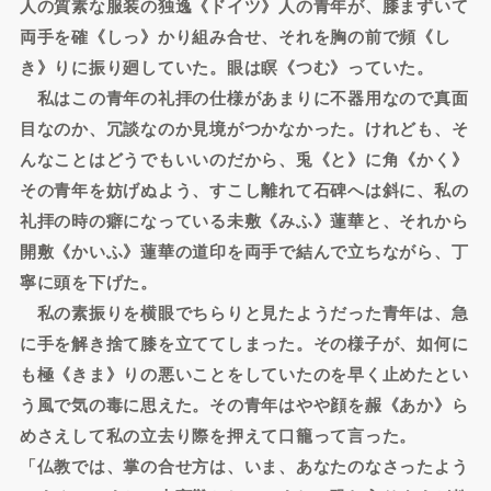
人の質素な服装の独逸《ドイツ》人の青年が、膝まずいて
両手を確《しっ》かり組み合せ、それを胸の前で頻《し
き》りに振り廻していた。眼は瞑《つむ》っていた。
私はこの青年の礼拝の仕様があまりに不器用なので真面
目なのか、冗談なのか見境がつかなかった。けれども、そ
んなことはどうでもいいのだから、兎《と》に角《かく》
その青年を妨げぬよう、すこし離れて石碑へは斜に、私の
礼拝の時の癖になっている未敷《みふ》蓮華と、それから
開敷《かいふ》蓮華の道印を両手で結んで立ちながら、丁
寧に頭を下げた。
私の素振りを横眼でちらりと見たようだった青年は、急
に手を解き捨て膝を立ててしまった。その様子が、如何に
も極《きま》りの悪いことをしていたのを早く止めたとい
う風で気の毒に思えた。その青年はやや顔を赧《あか》ら
めさえして私の立去り際を押えて口籠って言った。
「仏教では、掌の合せ方は、いま、あなたのなさったよう