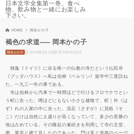
日本文学全集第一巻。食べ
物、飲み物と一緒にお楽しみ
下さい。
HOME
岡本かの子
褐色の求道—– 岡本かの子
2019年5月1日
2019年5月2日
岡本かの子
独逸《ドイツ》に在る唯一の仏教の寺だという仏陀寺
《ブッダハウス》へ私は伯林《ベルリン》遊学中三度訪ね
た。一九三一年の事である。
寺は伯林から汽車で一時間ほどで行けるフロウナウとい
う町に在った。噂ほどにもない小さな建物で、町｜外《は
ず》れの人家の中に在った。流石《さすが》に其処《そ
こ》だけは自然に土盛りが高くなっていて、多少の景勝の
地は占めている。その隆起の峯続きを利用して寺の主堂、
廊、翼堂と建て亘したのであった。門は直ぐ道路のペーヴ