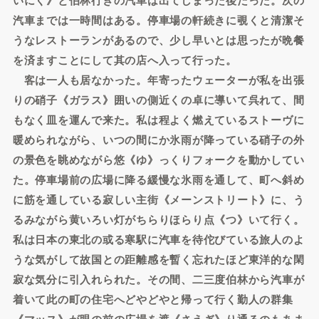
汽車までは一時間はある。停車場の軒続きに覗くと清潔そ
うなレストーランがあるので、少し早いとは思ったが晩餐
を済ますことにして其の店へ入って行った。
客は一人も居なかった。年寄ったウェーターが私を出張
りの硝子《ガラス》囲いの側近くの卓に導いて呉れて、間
もなく皿を運んで来た。私は程よく燃えているストーヴに
暖められながら、いつの間にか氷雨が降っている硝子の外
の景色を眺めながら悠《ゆ》っくりフォークを動かしてい
た。停車場前の広場に降る緩慢な氷雨を通して、町へ斜め
に筋を通している寂しい主街《メーンストリート》に、う
るみながら黄いろい灯がちらりほらり点《つ》いて行く。
私は日本の東北の或る寒駅に汽車を待佗びている旅人のよ
うな気がして故国との距離感を暫く忘れたほど東洋的な閑
寂な気分に引入れられた。その間、二三度伯林から汽車が
着いて此の町の住宅へどやどやと帰って行く勤人の群集
《マッス》が眼の前の広場を遮《さえぎ》り通るのもあま