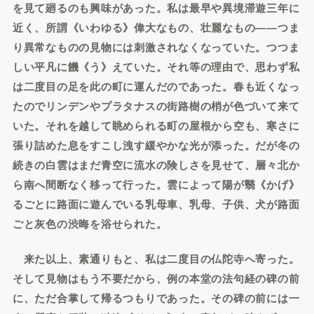
を見て廻るのも興味があった。私は最早や異境滞遊三年に
近く、所謂《いわゆる》偉大なもの、壮麗なもの――つま
り異常なものの見物には刺激されなくなっていた。つつま
しい平凡に饑《う》えていた。それ等の理由で、思わず私
は二度目の足を此の町に運んだのであった。春も近くなっ
たのでリンデンやプラタナスの街路樹の梢が色づいて来て
いた。それを越して眺められる町の屋根から空も、寒さに
張り詰めた息をすこし洩す緩やかな光が添った。だが冬の
続きの白雲はまだ青空に流水の険しさを見せて、層々北か
ら南へ間断なく移って行った。雲によって陽が翳《かげ》
るごとに路面に遊んでいる乳母車、乳母、子供、犬が路面
ごと灰色の渋晦を浴せられた。
来た以上、素通りもと、私は二度目の仏陀寺へ寄った。
そして見物はもう不要だから、例の本堂の法句経の碑の前
に、ただ合掌して帰るつもりであった。その碑の前には一