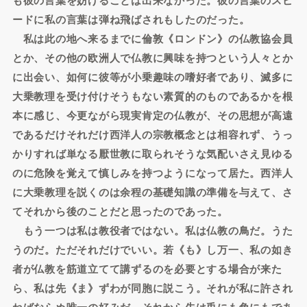
ードに私の言葉は弾ね飛ばされもしたのだった。
私は此の地へ来るまでに倫敦《ロンドン》の仏教協会員
とか、その他の欧洲人で仏教に興味を持つという人々とか
に出会い、如何に彼等が小乗趣味の嗜好者であり、滅多に
大乗教理を受け付けそうもない素質的のものであるかを根
本に感じ、今更ながら現実肯定の仏教が、その思想が高遠
であるだけそれだけ西洋人の宗教概念とは相容れず、うっ
かりすれば単なる厭世教に取られそうな気配いさえ見ゆる
のに危険を覚えて慎しみを持つようになって居た。西洋人
に大乗教理を説くのは余程の基礎知識の準備を与えて、さ
てそれから後のことだと思ったのであった。
もう一つは私は教役者ではない。私は仏教の鳥だ。うた
うのだ。ただそれだけでいい。若《も》し万一、私の如き
者が仏教を筋道立てて講ずるのを必要とする場合が来た
ら、私は先《ま》ずわが同胞に説こう。それが私に許され
ねばならぬ唯一の好みだ。それから先は兎にも角にもであ