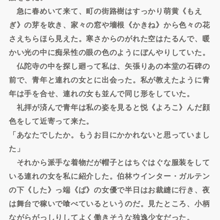
急に春めいて来て、町の街路樹はすっかり萌黄《もえ
ぎ》の芽を吹き、家々の窓や墻根《かきね》から色々の花
さえちらほら見えた。寒さからのがれた空はたるんで、暖
かい光の中に痴呆性の眼の色のようにぼんやりしていた。
仏陀寺の中を探し廻って私は、矢張りあの本堂の石碑の
前で、青年と連れの女とに出会った。私が教えたように青
年は手を合せ、連れの女も並んで同じ形をしていた。
礼拝が済んで青年は私の姿を見ると悦《よろこ》んだ顔
色をして近寄って来た。
「あなたでしたか。もうお目にかかれないと思っていまし
た」
それから派手な着物だが帽子とはちぐはぐな服装をして
いる連れの女を私に紹介した。伯林ウインター・ガルテン
の下《した》っ端《ぱ》の女優で半日はお裁縫に行き、夜
は舞台で稼いで喰べているというのだ。見たところ、小柄
ながらがっしりしてよく働きそうな独逸少女だった。