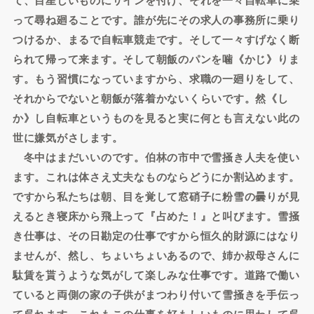
って尋ね廻ることです。誰が先にその求人の事務所に乗り
つけるか、まるで自転車競走です。そして一々すげなく断
られて帰って来ます。そして朝飯のパンを噛《かじ》りま
す。もう習慣になっていますから、求職の一廻りをして、
それからでないと朝飯が落着かないくらいです。然《し
か》し自転車というものを見ると実に何とも言えない此の
世に嫌気がさします。
冬中はまだいいのです。伯林の市中で雪掻き人夫を使い
ます。これは体さえ丈夫なものならどうにか割込めます。
ですから私たちは朝、目を覚して窓硝子に粉雪の曇りが見
えるとき寝床から飛上って『占めた！』と叫びます。雪掻
き仕事は、その日勘定の仕事ですから恒久的財源にはなり
ませんが、然し、ちょいちょいあるので、姉か叔母さんに
駄賃を貰うような気がして楽しみな仕事です。道路で働い
ていると両側の家の子供がまつわり付いて雪掻きを手伝っ
て呉れます。これもこの仕事を好もしいものに思わして呉