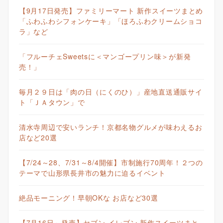
【9月17日発売】ファミリーマート 新作スイーツまとめ
「ふわふわシフォンケーキ」「ほろふわクリームショコ
ラ」など
「フルーチェSweetsに＜マンゴープリン味＞が新発
売！」
毎月２９日は「肉の日（にくのひ）」産地直送通販サイ
ト「ＪＡタウン」で
清水寺周辺で安いランチ！京都名物グルメが味わえるお
店など20選
【7/24～28、7/31～8/4開催】市制施行70周年！２つの
テーマで山形県長井市の魅力に迫るイベント
絶品モーニング！早朝OKな お店など30選
【7月16日～発売】セブン-イレブン 新作スイーツまと