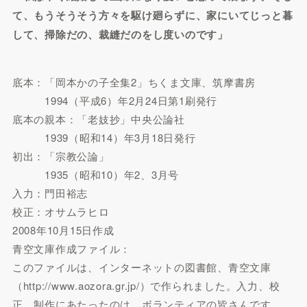
て、もうそうそう方々を駆け廻らずに、家にいてじっと暮
して、掃除だの、裁縫だのをし度いのです」
底本：「岡本かの子全集2」ちくま文庫、筑摩書房
1994（平成6）年2月24日第1刷発行
底本の親本：「老妓抄」中央公論社
1939（昭和14）年3月18日発行
初出：「宗教公論」
1935（昭和10）年2、3月号
入力：門田裕志
校正：オサムラヒロ
2008年10月15日作成
青空文庫作成ファイル：
このファイルは、インターネットの図書館、青空文庫
（http://www.aozora.gr.jp/）で作られました。入力、校
正、制作にあたったのは、ボランティアの皆さんです。