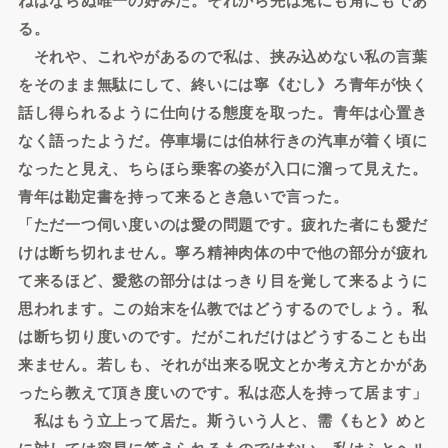
る。
それや、これやがあるので私は、挟み込めない私の言葉
をそのまま無駄にして、終いには寧《むし》ろ青年が快く
話し得られるように仕向ける態度を取った。青年は心置き
なく語ったようだ。停車場には伯林行きの汽車が着く頃に
なったと見え、ちらほら乗客の姿が入口に溜って見えた。
青年は勘定書を持って来るとき急いで言った。
「ただ一つ伺い度いのは愛の問題です。疲れた者にも愛だ
けは断ち切れません。寧ろ精神肉体の中で他の部分が疲れ
て来るほど、愛慾の部分ははっきり目を覚して来るように
思われます。この始末を仏教ではどうするのでしょう。私
は断ち切り度いのです。だがこれだけはどうすることも出
来ません。若しも、それが出来る呪文とか考え方とかがあ
ったら教えて頂き度いのです。私は恋人を持って居ます」
私はもう立上って居た。斯ういう人と、需《もと》めと
に対しては容易に答えられるものではない。私はふとヘル