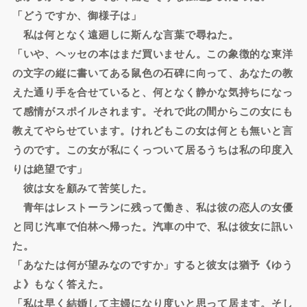
「どうですか、御様子は」
私は何となく遠廻しに斯んな言葉で尋ねた。
「いや、ヘッセの本はまだ買いません。この象徴的な東洋
の文字の縦に書いてある鼠色の石碑に向って、あなたの教
えた通り手を合せていると、何となく静かな気持ちになっ
て感情がスポイルされます。それで此の間からこの女にも
教えてやらせています。けれどもこの女は何とも無いと言
うのです。この女が私にくっついて居るうちは私の印度入
りは絶望です」
彼は女を顧みて苦笑した。
青年はレストーランに残って働き、私は彼の恋人の女優
と同じ汽車で伯林へ帰った。汽車の中で、私は彼女に訊い
た。
「あなたは何が望みなのですか」すると彼女は猶予《ゆう
よ》もなく答えた。
「私は早く結婚して主婦になり度いと思って居ます。そし