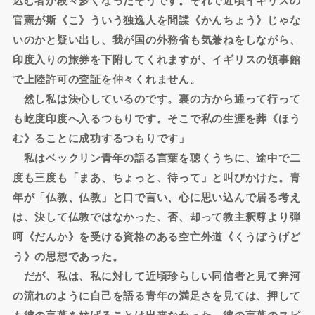
官憲が斯《こ》ういう独逸人を間諜《かんちょう》じゃな
いのかと疑い出し、我が国の外務省も気兼ねをしながら、
印度入りの旅券を下附してくれますが、イギリスの領事館
で上陸許可の査証を仲々くれません。
然し私は決心しているのです。裏の方から通って行って
も屹度印度へ入るつもりです。そこで私の生涯を葬《ほう
む》ることに成功するつもりです」
私はベックリン青年の語る言葉を聴くうちに、途中で二
度も三度も「まあ、ちょっと、待って」と叫びかけた。青
年が「仏教、仏教」と口で言い、心に思い込んで居る考え
は、決して仏教ではなかった、否、却って教主釈尊より弾
呵《だんか》を受ける資格のある空亡外道《くうぼうげど
う》の思想であった。
だが、私は、私に対して近頃珍らしい同信者と見て奔河
の流れのように自己を語る青年の満足さを見ては、押して
も彼の言葉を妨げることは出来なかった。彼の言葉のスピ