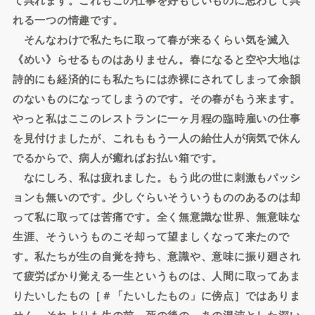
れる一つの情趣です。
そんなわけで私たちに取って春が来るくらい気を滅入
《めい》らせるものはありません。春になると空や大地は
詩的にも経済的にも私たちには赤裸にされてしまって余韻
のないものになってしまうのです。その春がもう来ます。
やっと私はここのレストランに一ヶ月程の臨時雇いの仕事
を見付けましたが、これももう一人の給仕人が病気で休ん
でるからで、病人が癒ればお払い箱です。
なにしろ、私は疲れました。もう此の世に刺激もパッシ
ョンも無いのです。少しぐらいそういうもののあるのは却
って私に取っては苦痛です。全く無意識な世界、無意味な
生涯、そういうものこそ却って望ましくなって来たので
す。私たちが生の自覚を持ち、意識や、意味に振り廻され
て疲労ばかり覚える一生というものは、人間に取ってあま
りたいしたもの［＃「たいしたもの」に傍点］ではありま
せん。それよりも生の前、死の後の、あの混沌とした深い