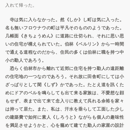
入れて帰った。
寺は気に入らなかった。然《しか》し町は気に入った。
名も無いフロウナウの町は平凡そのもののようであった。
几帳面《きちょうめん》に道路に仕切られ、それに思い思
いの住宅が構えられていた。伯林《ベルリン》から一時間
で通える道程なのだから、住民の多くは伯林に職を持つ中
小の勤人であろう。
恐らく伯林市から離れて近郊に住宅を持つ勤人の遠距離
の住宅地の一つなのであろう。それ故に田舎町にしては小
ざっぱりとして閑《しず》かであった。たとえ道を訊くた
めにドアのベルを鳴らしても出て来る家族は、不愛想な顔
もせず、表まで出て来て念入りに教えて呉れる余裕を家々
は持って居た。また、私は、汗水を垂らして工面した少し
の建築費で如何に素人《しろうと》ながらも個人の趣味性
を満足させようかと、心を籠めて建てた勤人の家屋の設計