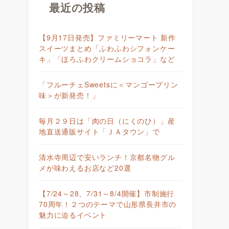
最近の投稿
【9月17日発売】ファミリーマート 新作
スイーツまとめ「ふわふわシフォンケー
キ」「ほろふわクリームショコラ」など
「フルーチェSweetsに＜マンゴープリン
味＞が新発売！」
毎月２９日は「肉の日（にくのひ）」産
地直送通販サイト「ＪＡタウン」で
清水寺周辺で安いランチ！京都名物グル
メが味わえるお店など20選
【7/24～28、7/31～8/4開催】市制施行
70周年！２つのテーマで山形県長井市の
魅力に迫るイベント