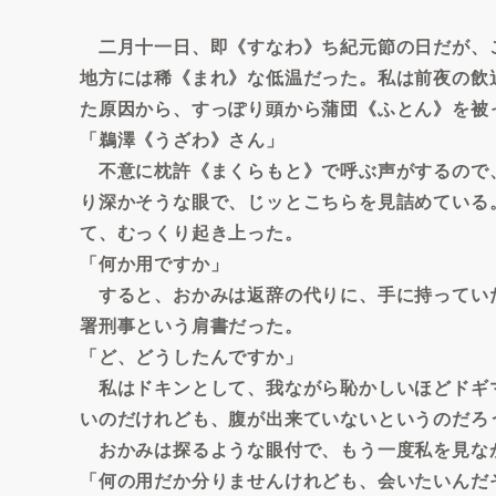
二月十一日、即《すなわ》ち紀元節の日だが、
地方には稀《まれ》な低温だった。私は前夜の飲
た原因から、すっぽり頭から蒲団《ふとん》を被
「鵜澤《うざわ》さん」
不意に枕許《まくらもと》で呼ぶ声がするので
り深かそうな眼で、じッとこちらを見詰めている
て、むっくり起き上った。
「何か用ですか」
すると、おかみは返辞の代りに、手に持ってい
署刑事という肩書だった。
「ど、どうしたんですか」
私はドキンとして、我ながら恥かしいほどドギ
いのだけれども、腹が出来ていないというのだろ
おかみは探るような眼付で、もう一度私を見な
「何の用だか分りませんけれども、会いたいんだ