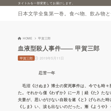
タイトルを一部変更してお届けします。
日本文学全集第一巻。食べ物、飲み物と
HOME
甲賀三郎
血液型殺人事件—— 甲賀三郎
2019年5月11日
甲賀三郎
忍苦一年
毛沼《けぬま》博士の変死事件は、今でも時々
た。それから僅《わずか》に一月｜経《た》たな
夫妻が、思いがけない自殺を遂《と》げられた時
《しま》い、涙も出ないのだった。漸《ようや》