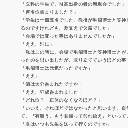
「医科の学生で、Ｍ高出身の者の懇親会でした」
「何名位集まりました？」
「学生は十四五名でした。教授が毛沼博士と笠神
るのですけれども、差支えで欠席でした」
「会場では変った事はありませんでしたか」
「ええ、別に」
私はこの時に、会場で毛沼博士と笠神博士とが
ったのを思い出したが、取り立てていうほどの事
「毛沼博士は元気だったですか」
「ええ」
「酒は大分呑まれたですか」
「ええ、可成呑まれました」
「どれ位？ 正体のなくなるほど？」
「いいえ、それほどではなかったと思います。自
て、『有難う、もう君帰って呉れ給え』といって
「君はいつも先生を送って行くのですか」