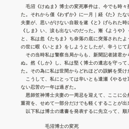
毛沼《けぬま》博士の変死事件は、今でも時々
た。それから僅《わずか》に一月｜経《た》たな
夫妻が、思いがけない自殺を遂《と》げられた時
《しま》い、涙も出ないのだった。漸《ようや》
と、私は忽《たちま》ち奈落の底に突落されたよ
の世に暇《いとま》をしようとしたが、辛うじて
その当時私は警察当局からも、新聞記者諸君か
ぬ。然《しか》し、私は堅く博士の遺志を守って
た。その為に私は世間からどれほどの誤解を受け
こうして、私にとっては辛いとも遣瀬《やるせ
ない忍苦の一年は過ぎた。
恩師笠神博士夫妻の一周忌を迎えて、ここに公
重荷を、せめて一部分だけでも軽くすることが出
以下私は博士の遺書を発表するに先立って、順
毛沼博士の変死