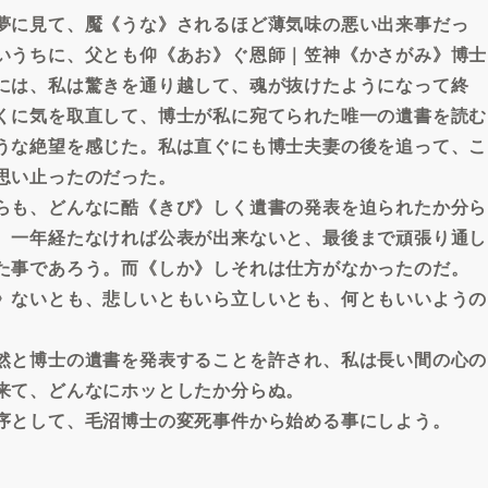
夢に見て、魘《うな》されるほど薄気味の悪い出来事だっ
いうちに、父とも仰《あお》ぐ恩師｜笠神《かさがみ》博士
には、私は驚きを通り越して、魂が抜けたようになって終
くに気を取直して、博士が私に宛てられた唯一の遺書を読む
うな絶望を感じた。私は直ぐにも博士夫妻の後を追って、こ
思い止ったのだった。
らも、どんなに酷《きび》しく遺書の発表を迫られたか分ら
、一年経たなければ公表が出来ないと、最後まで頑張り通し
た事であろう。而《しか》しそれは仕方がなかったのだ。
》ないとも、悲しいともいら立しいとも、何ともいいようの
然と博士の遺書を発表することを許され、私は長い間の心の
来て、どんなにホッとしたか分らぬ。
序として、毛沼博士の変死事件から始める事にしよう。