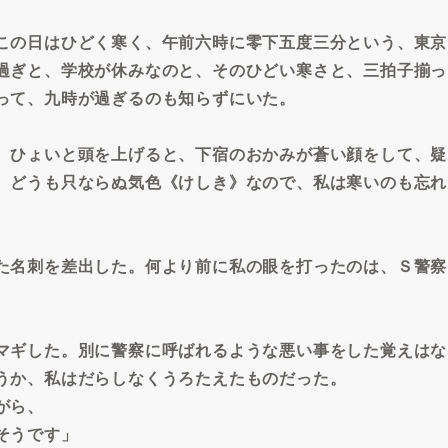
この日はひどく寒く、午前六時に零下五度三分という、東京
過ぎと、学校が休みなのと、そのひどい寒さと、三拍子揃っ
って、九時が過ぎるのも知らずにいた。
、ひょいと頭を上げると、下宿のおかみが蒼い顔をして、疑
。どうも只ならぬ気色《けしき》なので、私は寒いのも忘れ
た名刺を差出した。何より前に私の眼を打ったのは、Ｓ警察
マギした。別に警察に呼ばれるような悪い事をした覚えはな
うか、私はだらしなくうろたえたものだった。
がら、
そうです」