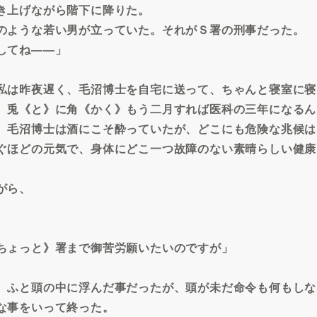
き上げながら階下に降りた。
のような若い男が立っていた。それがＳ署の刑事だった。
してね――」
私は昨夜遅く、毛沼博士を自宅に送って、ちゃんと寝室に寝
、兎《と》に角《かく》もう二月すれば医科の三年になるん
。毛沼博士は酒にこそ酔っていたが、どこにも危険な兆候は
ぐほどの元気で、身体にどこ一つ故障のない素晴らしい健康
がら、
ちょっと》署まで御苦労願いたいのですが」
、ふと頭の中に浮んだ事だったが、頭が未だ命令も何もしな
な事をいって終った。