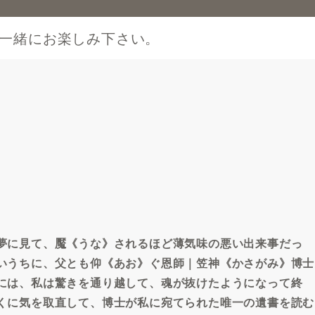
一緒にお楽しみ下さい。
夢に見て、魘《うな》されるほど薄気味の悪い出来事だっ
いうちに、父とも仰《あお》ぐ恩師｜笠神《かさがみ》博士
には、私は驚きを通り越して、魂が抜けたようになって終
くに気を取直して、博士が私に宛てられた唯一の遺書を読む