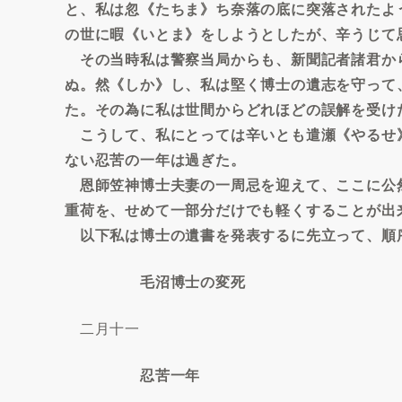
と、私は忽《たちま》ち奈落の底に突落されたよ
の世に暇《いとま》をしようとしたが、辛うじて
その当時私は警察当局からも、新聞記者諸君か
ぬ。然《しか》し、私は堅く博士の遺志を守って
た。その為に私は世間からどれほどの誤解を受け
こうして、私にとっては辛いとも遣瀬《やるせ
ない忍苦の一年は過ぎた。
恩師笠神博士夫妻の一周忌を迎えて、ここに公
重荷を、せめて一部分だけでも軽くすることが出
以下私は博士の遺書を発表するに先立って、順
毛沼博士の変死
二月十一
忍苦一年