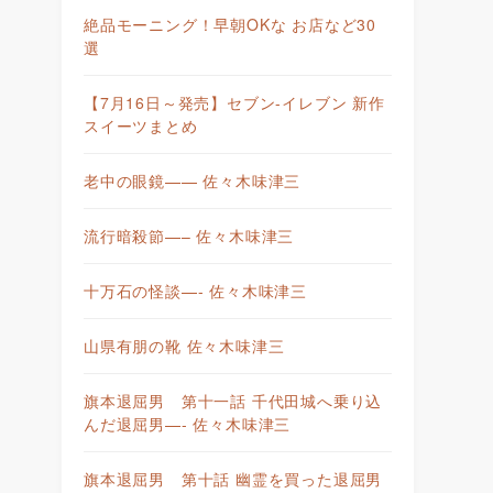
絶品モーニング！早朝OKな お店など30
選
【7月16日～発売】セブン-イレブン 新作
スイーツまとめ
老中の眼鏡—— 佐々木味津三
流行暗殺節—– 佐々木味津三
十万石の怪談—- 佐々木味津三
山県有朋の靴 佐々木味津三
旗本退屈男 第十一話 千代田城へ乗り込
んだ退屈男—- 佐々木味津三
旗本退屈男 第十話 幽霊を買った退屈男