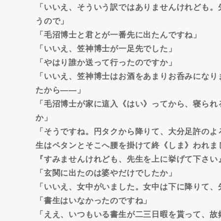
「いいえ、そういう訳ではありませんけれども。
うので」
「毛沼博士と君とが一番先に出たんですね」
「いいえ、笠神博士が一足先でした」
「やはり誰か送って行ったのですか」
「いいえ、笠神博士はお酒をあまりお呑みになり
たから――」
「毛沼博士が家に這入《はい》ってから、寝られ
か」
「そうですね。円タクから降りて、大分足許のよ
生はペタンとそこへ腰を掛けて終《しま》われま
『すみませんけれども、先生を上に挙げて下さい
「玄関に出たのは婆やだけでしたか」
「いいえ、女中がいました。女中は下に降りて、
「書生はいなかったのですね」
「ええ、いつもいる書生が二三日暇を貰って、故