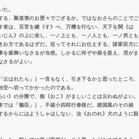
いた。
する、聚楽第のお歴々でござるか。ではなおさらのことでご
す者は、百官を總《す》べ、万機を行ない、天下を関《は
いじん》の上に坐し、一ノ上とも、一ノ人とも、一ノ所とも
きお方であるはずだ。従ってそれにお仕えする、諸家臣方に
事を振舞いなさるが当然。しかるに何ぞや娘を捉え、淫がま
なさるがよい」
「云はれたら」］一言もなく、引き下るかと思ったところ、
秋安へ切ってかかったのである。
らい》の分際で、痴《おこ》がましいことは云わぬがよい。
本では「籠臣」］、不破小四郎行春様だ。廻国風のその娘
するからにはようしゃはしない、汝《おのれ》犬のように殺