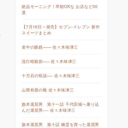
絶品モーニング！早朝OKな お店など30
選
【7月16日～発売】セブン-イレブン 新作
スイーツまとめ
を
老中の眼鏡—— 佐々木味津三
流行暗殺節—– 佐々木味津三
十万石の怪談—- 佐々木味津三
山県有朋の靴 佐々木味津三
旗本退屈男 第十一話 千代田城へ乗り込
んだ退屈男—- 佐々木味津三
旗本退屈男 第十話 幽霊を買った退屈男