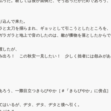
払った。殺しては後が面倒だ、そう思ったがためであろう、
り込んで来た。
ラと太刀を搦らまれ、ギョッとして引こうとしたところを、
ガラガラと地上で音のしたのは、敵が獲物を落としたからで
渡したが、
み出ろ！ この秋安一見したい！ 少しく拙者には怨みがあ
あろう、一際目立つきらびやか［＃「きらびやか」に傍点］
てはいるが、ヂタ、ヂタ、ヂタと後へ引く。