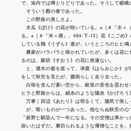
で、洛内では噂とりどりであった。そうして嵯峨
そういう酣の春であった。
この野路の美しさよ。
木瓜《ぼけ》の花が咲いている。※［＃「木＋（虍
る。※［＃「米＋屑」、484-下-13］花《こご
している鶉《うずら》達が、いうところのヒヒ鳴
農家がパラパラと蒔かれていたが、多くは花に
るのは、蘇枋《すおう》の花に相違ない。
と、灌木の裾を巡って、孕鹿《はらみじか》が
をして秋安を見たが、臆病らしく走り去った。
白味を含んだ蒼い空から、銀笛の音色を思わせ
ヒラと野路からは、絹糸のような陽炎《かげろう
万事｜四辺《あたり》は明るくて、陽気で美し
が、暗いものが一つあった。他ならぬ秋安の心
「萩野と馴染んで一年になる。その交情は厚かっ
抜いたはずだ。裏切られるような薄情なことを、