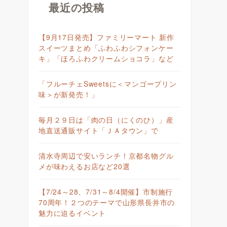
最近の投稿
【9月17日発売】ファミリーマート 新作
スイーツまとめ「ふわふわシフォンケー
キ」「ほろふわクリームショコラ」など
「フルーチェSweetsに＜マンゴープリン
味＞が新発売！」
毎月２９日は「肉の日（にくのひ）」産
地直送通販サイト「ＪＡタウン」で
清水寺周辺で安いランチ！京都名物グル
メが味わえるお店など20選
【7/24～28、7/31～8/4開催】市制施行
70周年！２つのテーマで山形県長井市の
魅力に迫るイベント