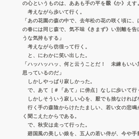
の心というものは、ああも手の平を飜《か》えす
考えながら歩いて行く。
「あの花園の森の中で、去年松の花の咲く頃に、
の春には同じ森で、気不味《きまず》い別離を告
うな気持もする」
考えながら彷徨って行く。
と、にわかに笑い出した。
「ハッハッハッ、何と云うことだ！ 未練もいい
思っているのだ」
しかしやっぱり寂しかった。
で、あて［＃「あて」に傍点］なしに歩いて行
しかしそういう寂しい心を、厭でも捨なければ
行く手の森陰からけたたましい、若い女の悲鳴
く聞こえたからである。
で、秋安は走って行った。
廻国風の美しい娘を、五人の若い侍が、今や手