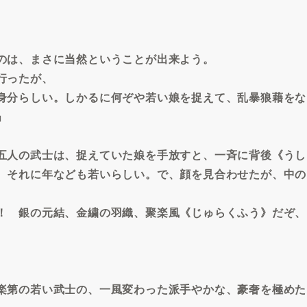
のは、まさに当然ということが出来よう。
行ったが、
身分らしい。しかるに何ぞや若い娘を捉えて、乱暴狼藉をな
」
五人の武士は、捉えていた娘を手放すと、一斉に背後《うし
。それに年なども若いらしい。で、顔を見合わせたが、中の
！ 銀の元結、金繍の羽織、聚楽風《じゅらくふう》だぞ、
楽第の若い武士の、一風変わった派手やかな、豪奢を極めた