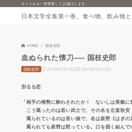
タイトルを一部変更してお届けします。
日本文学全集第一巻。食べ物、飲み物と
HOME
国枝史郎
血ぬられた懐刀—– 国枝史郎
2019年5月12日
2019年5月13日
国枝史郎
別るる恋
「相手の権勢に酔わされたか！ ないしは美貌に
こう罵ったのは若い武士で、その名を北畠秋安
罵られているのは若い娘で、名は萩野《はぎの
罵られても萩野は黙っている。口を固く結んで