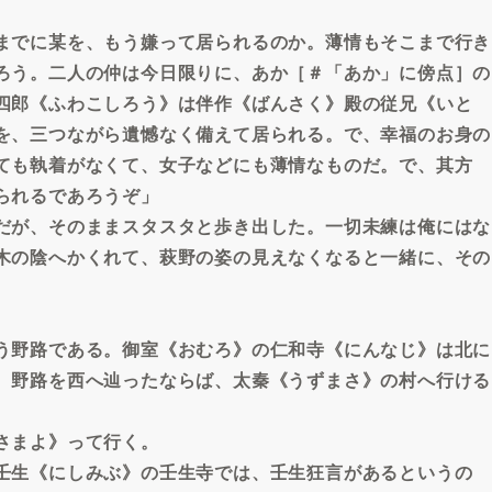
までに某を、もう嫌って居られるのか。薄情もそこまで行き
ろう。二人の仲は今日限りに、あか［＃「あか」に傍点］の
四郎《ふわこしろう》は伴作《ばんさく》殿の従兄《いと
を、三つながら遺憾なく備えて居られる。で、幸福のお身の
ても執着がなくて、女子などにも薄情なものだ。で、其方
られるであろうぞ」
だが、そのままスタスタと歩き出した。一切未練は俺にはな
木の陰へかくれて、萩野の姿の見えなくなると一緒に、その
う野路である。御室《おむろ》の仁和寺《にんなじ》は北に
。野路を西へ辿ったならば、太秦《うずまさ》の村へ行ける
さまよ》って行く。
壬生《にしみぶ》の壬生寺では、壬生狂言があるというの