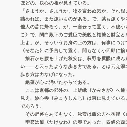
ほどの、決心の相が見えている。
「さようか、さようか、物を言わぬ気か、それ程
詰めれば、また潔いものがある。で、某も潔くや
他人の昔に帰ろう。が、一言云って置く、不破小
こ》で、関白殿下のご愛臣で美貌と権勢と財宝と
上よ。が、そういうお身の上の方は、何事につけ
《そなた》に予言して置く、間もなく小四郎に捨
捨石から腰を上げた秋安は、萩野を尻眼に睨ん
い――と云ったような歩き方である。とは云え灌
歩き方は力なげになった。
絶望が心に涌いたからである。
ここは京都の郊外の、上嵯峨《かみさが》へ通
見え、妙心寺《みょうしんじ》は東に見えている
であろう。
その野路をあてもなく、秋安は西の方へ彷徨《
季節は酣《たけなわ》の春であった。四條の西