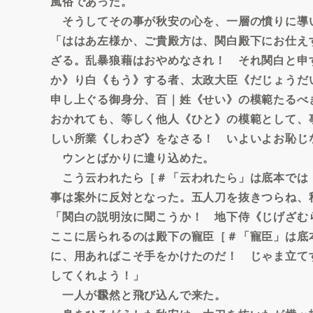
風俗であった。
そうしてその事が秋安の心を、一層の憤りに導
「ははあ左様か、ご貴殿方は、関白殿下にお仕え
ざる。乱暴狼藉はおやめなされ！ それ関白と申
か》り白《もう》する者、太政大臣《だじょうだ
申し上ぐる御身分、百｜姓《せい》の模範たるべ
おかれても、等しく他人《ひと》の模範として、
しい所業《しわざ》をなさる！ いよいよお恥じ
ウンとばかりに遣り込めた。
こう云われたら［＃「云われたら」は底本では
事は案外に反対となった。五人刀を抜きつらね、
「関白の説明汝に聞こうか！ 地下侍《じげざむ
ここに居られるのは殿下の寵臣［＃「寵臣」は底
に、用あればこそ手をかけたのだ！ じゃま立て
してくれよう！」
一人が飜然と飛び込んで来た。