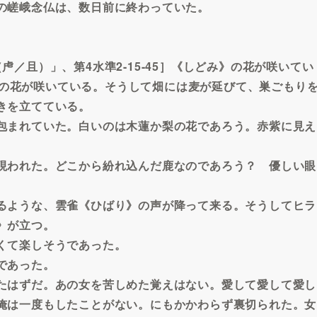
の嵯峨念仏は、数日前に終わっていた。
／且）」、第4水準2-15-45］《しどみ》の花が咲いてい
め》の花が咲いている。そうして畑には麦が延びて、巣ごもり
きを立てている。
包まれていた。白いのは木蓮か梨の花であろう。赤紫に見え
現われた。どこから紛れ込んだ鹿なのであろう？ 優しい眼
るような、雲雀《ひばり》の声が降って来る。そうしてヒラ
》が立つ。
くて楽しそうであった。
であった。
たはずだ。あの女を苦しめた覚えはない。愛して愛して愛し
俺は一度もしたことがない。にもかかわらず裏切られた。女