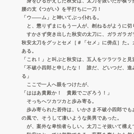
身をひるがえした秋安は、太刀を抜いたが横ッ
腰の支《つがい》を平打ちに一刀！
「ウ――ム」と呻いてぶっ仆れる。
と、懲りずまにもう一人が、刎ねるがように切
すかさず突き出した秋安の太刀に、ガラガラガ
秋安太刀をグッとセメ［＃「セメ」に傍点］た。
ある。
「これ！」と叫ぶと秋安は、五人をツラツラと見
「不破小四郎と申したな！ 誰だ、どいつだ、進
る」
ここで一人へ眼をつけたが、
「ははあ貴殿か！ 貴殿でござろう！」
そっちへツカツカと歩み寄る。
歩み寄られた若侍は、いかさま不破小四郎でも
の風で、そうして凄いような美男であった。
が、案外な卑怯者らしい。太刀こそ抜いて構え