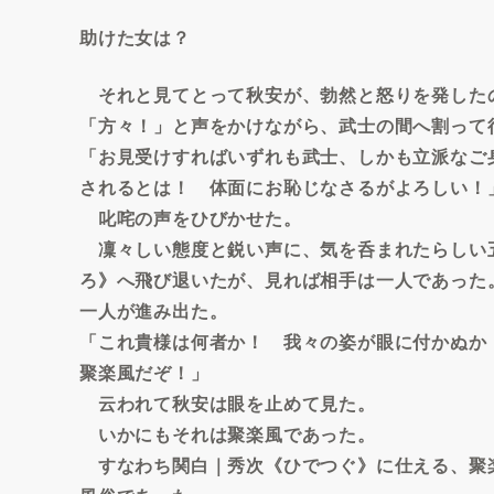
助けた女は？
それと見てとって秋安が、勃然と怒りを発した
「方々！」と声をかけながら、武士の間へ割って
「お見受けすればいずれも武士、しかも立派なご
されるとは！ 体面にお恥じなさるがよろしい！
叱咤の声をひびかせた。
凜々しい態度と鋭い声に、気を呑まれたらしい
ろ》へ飛び退いたが、見れば相手は一人であった
一人が進み出た。
「これ貴様は何者か！ 我々の姿が眼に付かぬか
聚楽風だぞ！」
云われて秋安は眼を止めて見た。
いかにもそれは聚楽風であった。
すなわち関白｜秀次《ひでつぐ》に仕える、聚