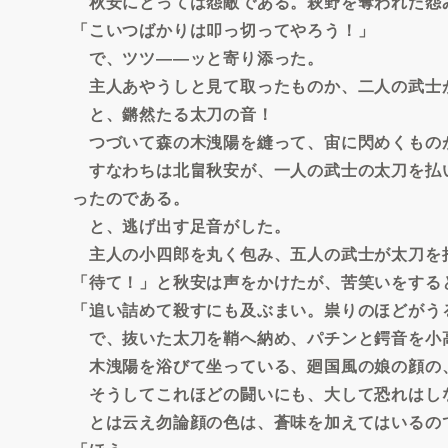
秋安にとっては怨敵である。萩野を奪われた怨
「こいつばかりは叩っ切ってやろう！」
で、ツツ――ッと寄り添った。
主人あやうしと見て取ったものか、二人の武士
と、鏘然たる太刀の音！
つづいて森の木洩陽を縫って、宙に閃めくもの
すなわちは北畠秋安が、一人の武士の太刀を払
ったのである。
と、逃げ出す足音がした。
主人の小四郎を丸く包み、五人の武士が太刀を
「待て！」と秋安は声をかけたが、苦笑いをする
「追い詰めて殺すにも及ぶまい。祟りのほどがう
で、抜いた太刀を鞘へ納め、パチンと鍔音を小
木洩陽を浴びて坐っている、廻国風の娘の顔の
そうしてこれほどの闘いにも、大して恐れはし
とは云え勿論顔の色は、蒼味を加えてはいるの