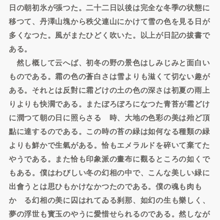
日の朝初氷が張つた。二十二日以後は完全な冬季の状態に
移つて、丹澤山塊から秩父連山にかけて雪の色を見る日が
多くなつた。風がまたひどく吹いた。以上が日記の拔書で
ある。
然し概して云へば、初冬の野の景色はしみじみと面白い
ものである。霜の色の蒼白さは雪よりも滋くて切ない趣が
ある。それとは反對に霜どけの土の色の深さは初夏の雨上
りよりも快濶である。またぼろぼろになつた青苔が霜どけ
に潤つて朝の日に照らさるゝ時、大地の色彩の美は殆ど頂
點に達するのである。この時の苔の緑は如何なる種類の緑
よりも鮮かで生氣がある。恰もエメラルドを碎いて棄てた
やうである。また恰も印象派の畫布に觀るところの如くで
もある。僕はわびしい冬の幻相の中で、こんな美しい緑に
出會うとは思ひもかけなかつたのである。僕の魂も肉も
かゝる幻相の美に囚はれてゐる刹那、如幻の生も樂しく、
夢の浮世も寳玉のやうに愛惜せられるのである。然しなが