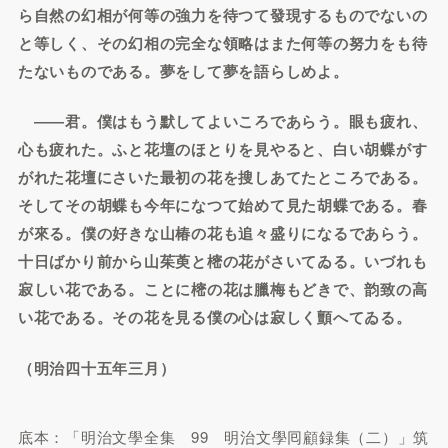
ら自然の幻相が何等の強力を待つて發現するものでないの
と等しく、その幻相の完全な領略はまた何等の努力をも待
たないものである。夢をして夢を語らしめよ。
――君。僕はもう默してよいころであらう。眼も疲れ、
心も疲れた。ふと花壇のほとりを見やると、白い胡蝶がす
がれた花壇にさいた最初の花を搜しあてたところである。
そしてその胡蝶も今年になつて始めて見た胡蝶である。春
が來る。僕の好きな山椿の花も追々盛りになるであらう。
十日ばかり前から山茱萸と樒の花がさいてゐる。いづれも
寂しい花である。ことに樒の花は臘梅もどきで、韵致の高
い花である。その花を見る僕の心は寂しく顫へてゐる。
（明治四十五年三月）
底本：「明治文學全集 99 明治文學囘顧録集（二）」筑