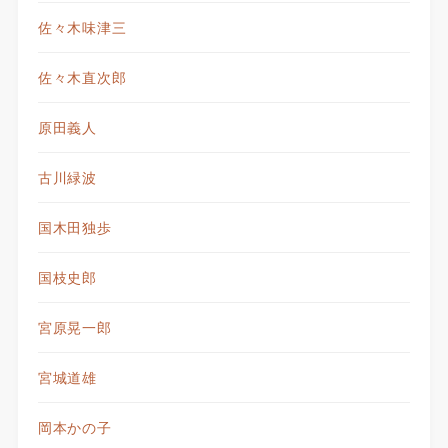
佐々木味津三
佐々木直次郎
原田義人
古川緑波
国木田独歩
国枝史郎
宮原晃一郎
宮城道雄
岡本かの子