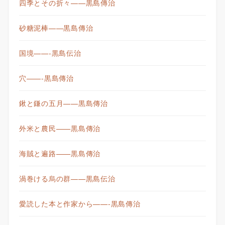
四季とその折々——黒島傳治
砂糖泥棒——黒島傳治
国境——-黒島伝治
穴——-黒島傳治
鍬と鎌の五月——黒島傳治
外米と農民——黒島傳治
海賊と遍路——黒島傳治
渦巻ける烏の群——黒島伝治
愛読した本と作家から——-黒島傳治