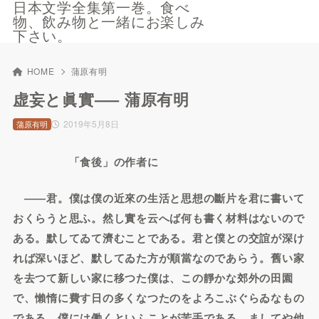
日本文学全集第一巻。食べ
物、飲み物と一緒にお楽しみ
下さい。
HOME
蒲原有明
虚妄と眞實—– 蒲原有明
2019年5月8日
蒲原有明
「食後」の作者に
――君。僕は僕の近來の生活と思想の斷片を君に書いて
おくらうと思ふ。然し實を云へば何も書く材料はないので
ある。默してゐて濟むことである。君と僕との交誼が深け
れば深いほど、默してゐた方が順當なのであらう。舊い家
を去つて新しい家に移つた僕は、この靜かな郊外の田園
で、懶惰に費す日の多くなつたのをよろこぶぐらゐなもの
である。僕には働くといふことが苦手である。ましてや他