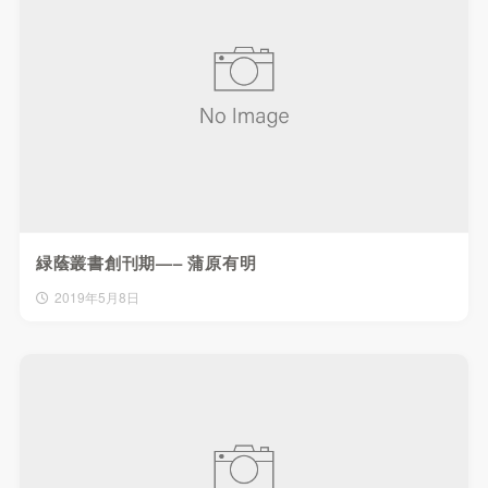
緑蔭叢書創刊期—– 蒲原有明
2019年5月8日