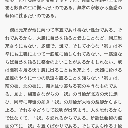
祕と歡喜の生に變へたいのである。無常の宗教から蠱惑の
藝術に徃きたいのである。
僕は元來が他に向つて率直であり得ない性分である。そ
れであるから、大膽に自己を語ると云ふことなど、到底出
來さうにもない。多樣で、斑で、そして小心な「我」は不
幸にも主義によつて一筋道に攝しられてゐない。一筋道な
らば自己を語るに都合のよいことがあるかもしれない。或
は舊我を屠る快手腕に出ることも出來よう。天體に於ける
星座のやうに一つの軌道を護ることを知らない「我」は、
南の枝、北の枝に、開き且つ落ちる花のやうなものであ
る。見よ、幽靈さながらの「我」の日輪が北方の天に漂
ひ、同時に蜉蝣の如き「我」の月輪が大地の裂罅からさし
上る。それを今どうして説明が出來よう。人を恐れるから
ではなくて、「我」を恐れるからである。所詮は藝術の假
面の下に「我」を置くばかりである。そしてあらゆる手段