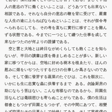
人の意志の下に働くといふことは、どうあつても出來ない
相談である。それなら自分の意志の鞭を背に受けて、嚴肅
な人生の途に上らねばならぬといふことは、それが假令考
へられるにしても、その考を直ちに實行に移すことを難ん
ずる状態である。今までに一つとして纏つた仕事を成して
來なかつたのが何よりの證據である。
空と雲と大地とは終日ながめくらしても飽くことを知ら
ないが、半日の讀書は僕を倦ましめることが多い。新しい
家に移つてからは、空地に好める樹木を植ゑたり、ほんの
慰みに畑をいぢつたりするだけの仕事しか爲さないのであ
る。そして僅に發芽する蔬菜のたぐひは、これを順次に、
いかにも生に忠實な蟲に供養するまでゝある。勿論厨房の
助にならう筈はない。こんな有樣なのであるから、田園生
活なんどは毫頭想ひも寄らぬことがらである。僕の生活は
都會ともつかず田園ともつかず、その中間にあつて、相變
らず空漠なその日暮らしで始終してゐる。そして當然僕の