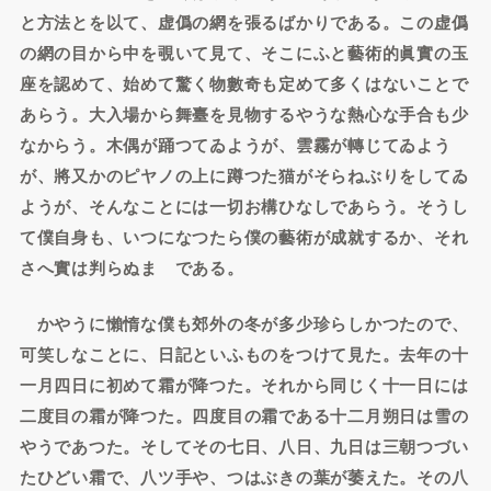
と方法とを以て、虚僞の網を張るばかりである。この虚僞
の網の目から中を覗いて見て、そこにふと藝術的眞實の玉
座を認めて、始めて驚く物數奇も定めて多くはないことで
あらう。大入場から舞臺を見物するやうな熱心な手合も少
なからう。木偶が踊つてゐようが、雲霧が轉じてゐよう
が、將又かのピヤノの上に蹲つた猫がそらねぶりをしてゐ
ようが、そんなことには一切お構ひなしであらう。そうし
て僕自身も、いつになつたら僕の藝術が成就するか、それ
さへ實は判らぬまゝである。
かやうに懶惰な僕も郊外の冬が多少珍らしかつたので、
可笑しなことに、日記といふものをつけて見た。去年の十
一月四日に初めて霜が降つた。それから同じく十一日には
二度目の霜が降つた。四度目の霜である十二月朔日は雪の
やうであつた。そしてその七日、八日、九日は三朝つづい
たひどい霜で、八ツ手や、つはぶきの葉が萎えた。その八