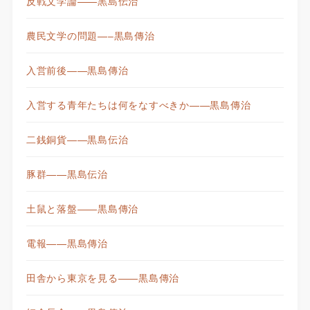
反戦文学論——黒島伝治
農民文学の問題—–黒島傳治
入営前後——黒島傳治
入営する青年たちは何をなすべきか——黒島傳治
二銭銅貨——黒島伝治
豚群——黒島伝治
土鼠と落盤——黒島傳治
電報——黒島傳治
田舎から東京を見る——黒島傳治