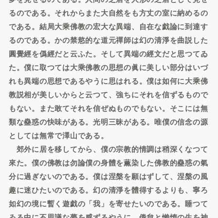
るのである。それからまた大自然をも方丈の室に納めるの
である。結局大乘佛教の宏大な異端、自在な戯論に到達す
るのである。かの禁慾的な道元禪師は幻の清淨を曲説した
圓覺經を僞經だと云ふた。そして異端の經文だと思つてゐ
た。僕に取つては大乘佛教の思想の眞に美しい部分はいづ
れも異端の思想であるやうに思はれる。僕は如何に大乘佛
教説相が美しいからと云つて、強ちにそれを信ずるもので
もない。また敢てそれを信ぜぬものでもない。そこには無
類な蠱惑の快味がある。光明三昧がある。唯僕の信念の源
としては無常で澤山である。
郊外に居を移してから、僕の宗教的情調は稍深くなつて
來た。僕の佛教は勿論僕の身體を薫染した佛教的蠱惑の氣
分に過ぎないのである。僕は涅槃を願はずして、涅槃の風
趣に迷ひたいのである。幻の清淨を體得するよりも、寧ろ
如幻の境に暫く遊戯の「我」を寄せたいのである。睡つて
ゐる中に不思議な夢を感ずるやうに、倦怠と懶惰の生を神