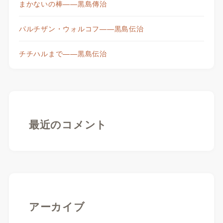
まかないの棒——黒島傳治
パルチザン・ウォルコフ——黒島伝治
チチハルまで——黒島伝治
最近のコメント
アーカイブ