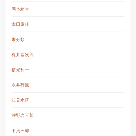
岡本綺堂
幸田露伴
未分類
梶井基次郎
横光利一
永井荷風
江見水蔭
沖野岩三郎
甲賀三郎