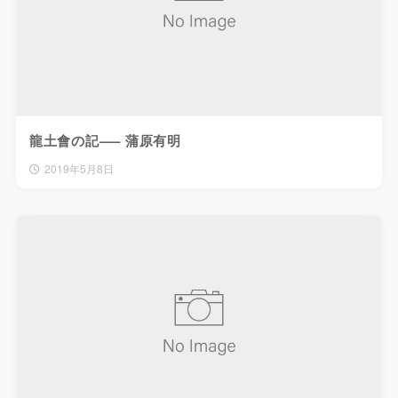
龍土會の記—– 蒲原有明
2019年5月8日