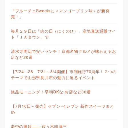
「フルーチェSweetsに＜マンゴープリン味＞が新発
売！」
毎月２９日は「肉の日（にくのひ）」産地直送通販サイ
ト「ＪＡタウン」で
清水寺周辺で安いランチ！京都名物グルメが味わえるお
店など20選
【7/24～28、7/31～8/4開催】市制施行70周年！２つの
テーマで山形県長井市の魅力に迫るイベント
絶品モーニング！早朝OKな お店など30選
【7月16日～発売】セブン-イレブン 新作スイーツまと
め
老中の眼鏡—— 佐々木味津三