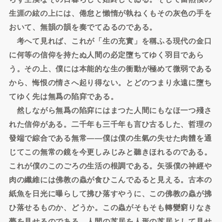
生涯の絃の上には、倦怠と懶惰が執ねくもその灰色の手を
おいて、無韻の韻を奏でてゐるのである。
考へて見れば、これが「生の充實」を稱ふる現代の金口
に何等の信仰を持たぬ人間の必定墮ちてゆく羽目であら
う。その上、僕には本能的な生の衝動が極めて微弱である
から、悔恨の情さへ起り得ない。とどのつまり永遠に墮ち
てゆく先は無爲の陷穽である。
然しながら無爲の陷穽にはまつた人間にもなほ一つ殘さ
れた信仰がある。二千年も三千年も言ひ古るした、哲理の
發端で綜合である無常――僕は僕の生氣の失せた肉體を通
じてこの無常の鏡を今更しみじみと聽きほれるのである。
これが僕のこのごろの生活の根調である。矢張僕の神經や
肉の纖維には佛教の蟲が食ひこんでゐると見える。古本の
紙魚を日光に曝らして拂ひ落すやうに、この佛教の蟲が拂
ひ落せるものか、どうか。この蟲がそもそも轉變窮りなき
夢を見せるのである。人間の芝居を人形の芝居として見せ