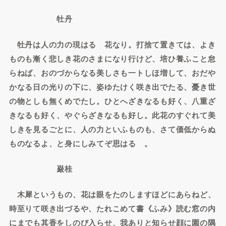
牡丹
牡丹は人の力の現はるゝ花なり。打捨て置きては、よき
ものも漸く悲しき花のさまになり行けど、培ひ養ふこと怠
らねば、おのづからなる美しさも一トしほ増して、おだや
かなる日の光りの下に、姿ゆたけく咲き出でたる、憂き世
の物としも無くめでたし。ひとへざきなるも好く、八重ざ
きなるも好く、やぐらざきなるも好し。此花のすぐれて美
しきを見るごとに、人の力といふものも、さて価低からぬ
ものなるよ、と身にしみてぞ思はるゝ。
巌桂
木犀というもの、花は眼をたのしますほどにあらねど、
時至りて咲き出づるや、たれこめて書《ふみ》読む窓の内
にまでも其香をしのび入らせ、我ありと知らせ顔に園の隅