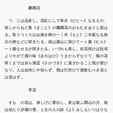
躑躅花
つゝじは品多し。花紅にして単弁《ひとへ》なるもの、
珍しからねど真《まこと》の躑躅花のおもむきありと思は
る。取りつくろはぬ矮き樹の一｜本《もと》二本庭なる捨
石の傍などに咲きたる、或は築山に添ひて一ト簇《むら》
一ト簇なせるが咲きたる、いづれも美し。此花咲けば此頃
よりやがて酒の味《あぢはひ》うまからずなりて、菊の花
咲くまでは自ら酒盃《さかづき》に遠ざかること我が習ひ
なり。人は如何にや知らず、我は打対ひて酒飲むべき花と
は思はず。
李花
すもゝの花は、淋しげに青白し。夜は疑ふ関山の月、暁
は似たり沙場の雪、と古の人の詠《よ》みしもいつはりな