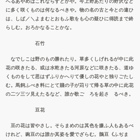
へるあやめはこれならずとかや。今上野あたりの野沢など
に多く咲くものは何なるべきや。物の名の古と今との違ひ
は、しば／＼よまむとおもふ歌をも心の疑ひに得読まで終
らしむ。おろかなることかな。
石竹
なでしこは野のもの勝れたり。草多くしげれるが中に此
花の咲きたる、或は水乾きたる河原などに咲きたる、道ゆ
くものをして思はずふりかへりて優しの花やと独りごたし
む。馬飼ふべき料にとて賤の子が苅りて帰る草の中に此花
の二ツ三ツ見えたるなど、誰か歌ごゝろを起さゞるべき。
豆花
豆の花は皆やさし。そらまめのは其色を嫌ふ人もあるべ
けれど、豌豆のは誰か其姿を愛でざらむ。鵲豆《ふぢま