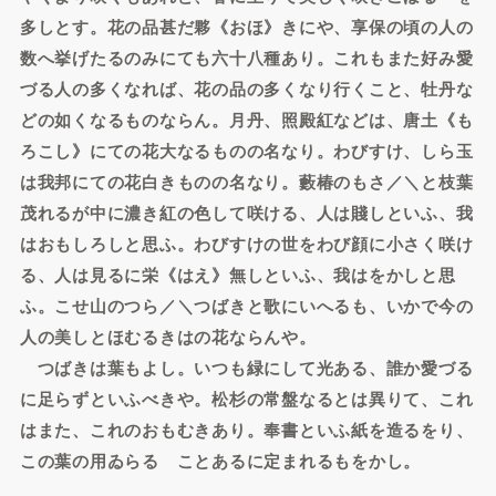
多しとす。花の品甚だ夥《おほ》きにや、享保の頃の人の
数へ挙げたるのみにても六十八種あり。これもまた好み愛
づる人の多くなれば、花の品の多くなり行くこと、牡丹な
どの如くなるものならん。月丹、照殿紅などは、唐土《も
ろこし》にての花大なるものの名なり。わびすけ、しら玉
は我邦にての花白きものの名なり。藪椿のもさ／＼と枝葉
茂れるが中に濃き紅の色して咲ける、人は賤しといふ、我
はおもしろしと思ふ。わびすけの世をわび顔に小さく咲け
る、人は見るに栄《はえ》無しといふ、我はをかしと思
ふ。こせ山のつら／＼つばきと歌にいへるも、いかで今の
人の美しとほむるきはの花ならんや。
つばきは葉もよし。いつも緑にして光ある、誰か愛づる
に足らずといふべきや。松杉の常盤なるとは異りて、これ
はまた、これのおもむきあり。奉書といふ紙を造るをり、
この葉の用ゐらるゝことあるに定まれるもをかし。