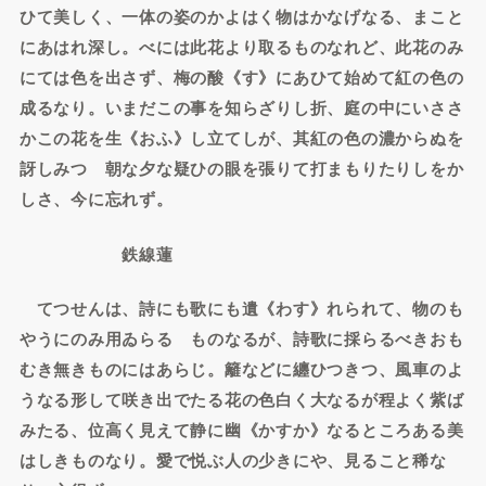
ひて美しく、一体の姿のかよはく物はかなげなる、まこと
にあはれ深し。べには此花より取るものなれど、此花のみ
にては色を出さず、梅の酸《す》にあひて始めて紅の色の
成るなり。いまだこの事を知らざりし折、庭の中にいささ
かこの花を生《おふ》し立てしが、其紅の色の濃からぬを
訝しみつゝ朝な夕な疑ひの眼を張りて打まもりたりしをか
しさ、今に忘れず。
鉄線蓮
てつせんは、詩にも歌にも遺《わす》れられて、物のも
やうにのみ用ゐらるゝものなるが、詩歌に採らるべきおも
むき無きものにはあらじ。籬などに纏ひつきつ、風車のよ
うなる形して咲き出でたる花の色白く大なるが程よく紫ば
みたる、位高く見えて静に幽《かすか》なるところある美
はしきものなり。愛で悦ぶ人の少きにや、見ること稀な