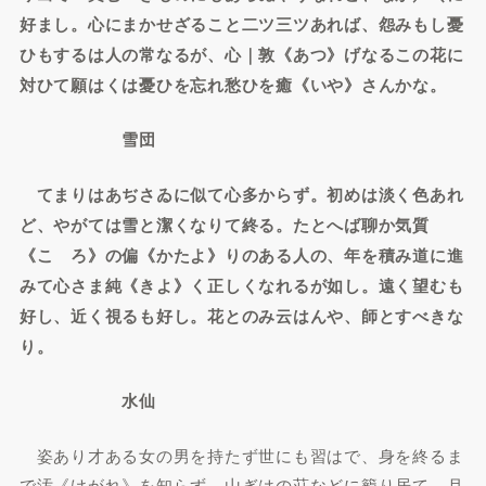
好まし。心にまかせざること二ツ三ツあれば、怨みもし憂
ひもするは人の常なるが、心｜敦《あつ》げなるこの花に
対ひて願はくは憂ひを忘れ愁ひを癒《いや》さんかな。
雪団
てまりはあぢさゐに似て心多からず。初めは淡く色あれ
ど、やがては雪と潔くなりて終る。たとへば聊か気質
《こゝろ》の偏《かたよ》りのある人の、年を積み道に進
みて心さま純《きよ》く正しくなれるが如し。遠く望むも
好し、近く視るも好し。花とのみ云はんや、師とすべきな
り。
水仙
姿あり才ある女の男を持たず世にも習はで、身を終るま
で汚《けがれ》を知らず、山ぎはの荘などに籠り居て、月