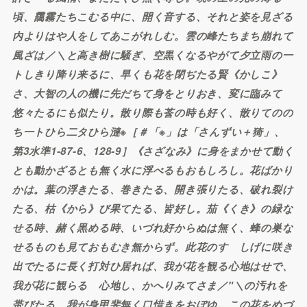
頃、靄霧たちこむる中に、開く音する、それと姿を見ざる
内よりはや人をしてあこがれしむ。雲の峰たちまち崩れて
風ざは／＼と高き樹に騒ぎ、空黒くなるやがて夕立雨の一
トしきり降り来るに、早くも花を閉ぢたる賢《かしこ》
さ、大智の人の機に先だちて身をとりおき、変に臨みて
悠々たるにも似たり。散り際も莟の時も好く、散りてのの
ち一トひら二タひら漣※［＃「※」は「さんずい＋猗」、
第3水準1-87-6、128-9］《さざなみ》に身をまかせて動く
とも動かざるとも無く水に浮べるもおもしろし。花ばかり
かは。葉の浮きたる、巻きたる、開き張りたる、破れ裂け
たる、枯《から》び果てたる、皆好し。茄《くき》の緑な
せる時、赭く黒める時、いづれ好からぬは無く、蜂の巣な
せるものも見ておもむき無からず。此花のすゞしげに咲き
出でたるに長く打対ひ居れば、我が花を観る心地はせで、
我が花に観らるゝ心地し、かへりみてさま／″＼の汚れを
帯びたる、我が身甲斐無く口惜きをおぼゆ。この花をめづ