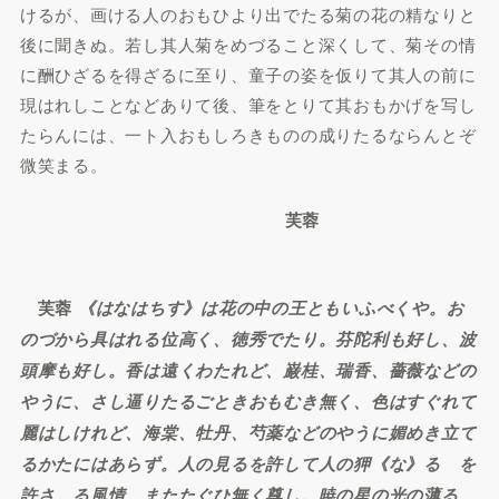
けるが、画ける人のおもひより出でたる菊の花の精なりと
後に聞きぬ。若し其人菊をめづること深くして、菊その情
に酬ひざるを得ざるに至り、童子の姿を仮りて其人の前に
現はれしことなどありて後、筆をとりて其おもかげを写し
たらんには、一ト入おもしろきものの成りたるならんとぞ
微笑まる。
芙蓉
芙蓉
《はなはちす》は花の中の王ともいふべくや。お
のづから具はれる位高く、徳秀でたり。芬陀利も好し、波
頭摩も好し。香は遠くわたれど、巌桂、瑞香、薔薇などの
やうに、さし逼りたるごときおもむき無く、色はすぐれて
麗はしけれど、海棠、牡丹、芍薬などのやうに媚めき立て
るかたにはあらず。人の見るを許して人の狎《な》るゝを
許さゞる風情、またたぐひ無く尊し。暁の星の光の薄るゝ