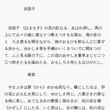
浜茄子
浜茄子 《はまなす》の花の紅なる、あはれ深し。馬の
上にて山々の遙に連なりつ断えつするを望み、海の音の
とゞろき渡るを聞きながら、旅のおもひを歌なんどに案ず
る折から、ゆかしき香を手綱かいくるついでに聞きつけ
て、ふと見る眼の下に、この花のあやしき蔓草まじり二つ
三つ咲きたるを認めたる、おもしろさ何とも云ひがたし。
棣棠
やまぶきは唐《から》めかぬ花なり。籬にしたるは、卯
の花とおもむき異にして、ゆかしさ同じ。八重ざきの黄な
る殊に美し。あてなる女の髪黒く面白きが、此の花を簪
《かざし》にしたる、いと美はし。女の簪には、此の花な