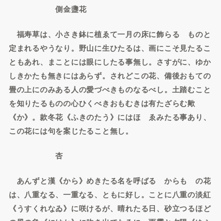
側金盞花
福寿草は、小さき鉢に植ゑて一月の床に飾らるゝものと
定まれるやうなり。野山に生ひたるは、画にこそ見たるこ
ともあれ、まことには眼にしたる事無し。さすがに、ゆか
しきかたも無きにはあらず。されどこの花、備後おもての
畳の上にのみある人の愛づべきものなるべし。土踏むこと
を知りたるものの心ひくべきおもむきは有たざらむ歟
《か》。款冬花《ふきのたう》にはほゝゑみたる事あり、
この花には句を案じたること無し。
杏
あんずと漢《から》めきたる名を呼ばるゝからもゝの花
は、八重なる、一重なる、ともに好し。ことに八重の淡紅
《うすくれなゐ》に咲けるが、晴れたる日、砂立つるほど