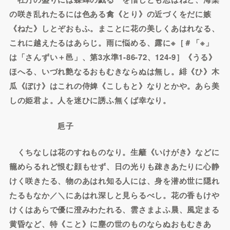
の咲き乱れたるには色ある禽《とり》の近づくをだに嫉
《ねた》しとぞおもふ。まことに花の美しくあはれなる、
これに越えたるはあらじ。雨に悩める、露に※［＃「※」
は「さんずい＋邑」、第3水準1-86-72、124-9］《うる》
ほへる、いづれ艶なるおもむきならぬは無し。緋《ひ》木
瓜《ぼけ》はこれの侍婢《こしもと》なりとかや。あら美
しの姫君よ。人を迷ひに誘ふ無くば幸なり。
巵子
くちなしは花のすねものなり。生籬《いけがき》などに
籠めらるれど恨む顔もせず、日の光りも疎きあたりに心静
けく咲きたる、物のあはれ知る人には、身を潜め世に隠れ
たるもなか／＼にあはれ深しと見らるべし。花の香もけや
けくはあらで優に澄みわたれる、雲さまよふ晨、風定まる
黄昏など、特《こと》に塵の世のものならぬおもむきあ