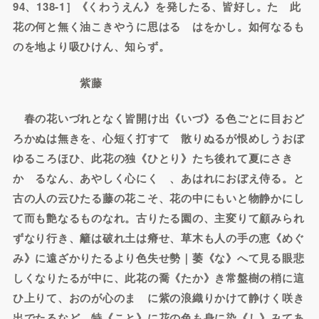
94、138-1］《くわうえん》を発したる、皆好し。たゞ此
花の何と無く油こきやうに思はるゝはをかし。如何なるも
のを地より吸ひけん、知らず。
紫藤
春の花いづれとなく皆開け出《いづ》る色ごとに目おど
ろかぬは無きを、心短く打すてゝ散りぬるが恨めしうおぼ
ゆるころほひ、此花の独《ひとり》たち後れて夏にさき
かゝるなん、あやしく心にくゝ、あはれにおぼえ侍る。と
古の人の云ひたる藤の花こそ、花の中にもいと物静かにし
て而も艶なるものなれ。古りたる園の、主変りて顧みられ
ずなり行き、籬は破れ土は瘠せ、草木も人の手の恵《めぐ
み》に遠ざかりたるより色失せ勢｜萎《な》へて見る眼悲
しくなりたるが中に、此花の喬《たか》き常盤樹の梢に這
ひ上りて、おのが心のまゝに紫の浪織りかけて静けく咲き
出でたるなど、特《こと》に花の色も身に染《し》みてあ