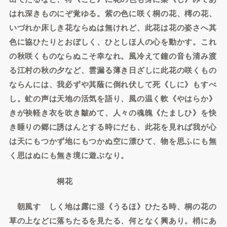
はれ深きものにぞ覚ゆる。紫の色に咲く桐の花、樗の花、
いづれか床しき花ならぬは無けれど、此花は花の姿さへ其
色に協ひたりとおぼしく、ひとしほ人の心を動かす。これ
の秋咲くものならぬこそ幸なれ。風冷えて鐘の音も清み渡
る江村の秋の夕など、雲漏る薄き日ざしに此花の咲くもの
ならんには、我必ずや其蔭に倒れ伏して死《しに》もすべ
し。虻の声は天地の活気を語り、風の温く軟《やはらか》
きが袂軽き衣を吹き皺めて、人々の魂魄《たましひ》を快
き睡りの郷に誘はんとする時にだも、此花を見れば我が心
は天にもつかず地にもつかぬ空に漂ひて、物を思ふにも無
く思はぬにも無き境に遊ぶなり。
桐花
朝風すゞしく地は露に湿《うるほ》ひたる時、桐の花の
草の上などに落ちたるを見たる、何となく興あり。梢にあ