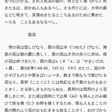
先づ心ひかる。されど此花の姿の、何となく漢《から》め
きたるは、好かぬ人もあるべし。さる代りには、大寺の庭
などに咲きて、其漢めきたるところあるがために褒めたゝ
へらるゝこともあるなるべし。
梨花
李の花は悲しげなり、梨の花は冷《つめた》げなり。海
棠の花は朝の露に美しく、梨の花は夕月の光りに冴ゆ。桜
の花は肉づきたり、梨の花は※［＃「※」は「やまいだれ
＋瞿」、第3水準1-88-62、137-3］《や》せたり。花の中
のそげものとや梨をばいふべき。飽まで俗ならで寂びたる
花なり。異邦《ことくに》には色紅なる千葉のものもあり
ときく。さる珍しきものならぬも、異邦のは我邦のより花
美しきにや。また或は我邦にては果《み》を得んとのみ願
ひて枝を撓《た》め幹を矮くするため、我も人もまことの
梨の樹のふり花のおもむきをも知ること少く、おのづから