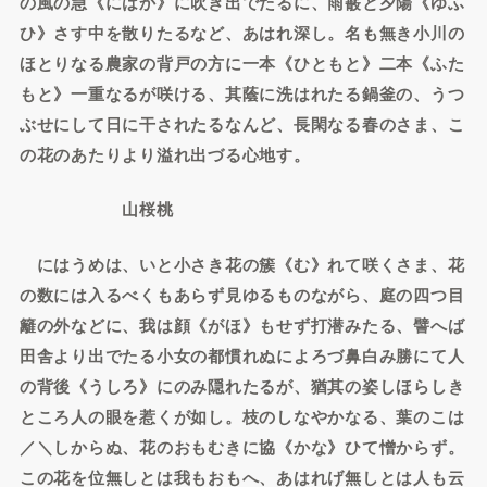
の風の急《にはか》に吹き出でたるに、雨霰と夕陽《ゆふ
ひ》さす中を散りたるなど、あはれ深し。名も無き小川の
ほとりなる農家の背戸の方に一本《ひともと》二本《ふた
もと》一重なるが咲ける、其蔭に洗はれたる鍋釜の、うつ
ぶせにして日に干されたるなんど、長閑なる春のさま、こ
の花のあたりより溢れ出づる心地す。
山桜桃
にはうめは、いと小さき花の簇《む》れて咲くさま、花
の数には入るべくもあらず見ゆるものながら、庭の四つ目
籬の外などに、我は顔《がほ》もせず打潜みたる、譬へば
田舎より出でたる小女の都慣れぬによろづ鼻白み勝にて人
の背後《うしろ》にのみ隠れたるが、猶其の姿しほらしき
ところ人の眼を惹くが如し。枝のしなやかなる、葉のこは
／＼しからぬ、花のおもむきに協《かな》ひて憎からず。
この花を位無しとは我もおもへ、あはれげ無しとは人も云