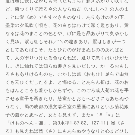
度は地に伏しながらも忽《たちまち》起きあがりて咲くな
ど、菊つくりて誇る今の人ならぬ古《いにしへ》の人のま
ことに愛《め》でもすべきものなり。ありあけの月の下、
墨染の夕風吹く頃も、花の白きはわけて潔く趣きあり。黄
なるは花のまことの色とや、げに是も品あがりて奥ゆかし
く見ゆ。紫も紅もそれ／″＼の趣きあり。厭はしきが一つ
としてあらばこそ。たとひおのが好まぬもののあればと
て、人の塗りつけたる色ならねば、遮りて悪くはいひがた
し。折に触れては知らぬ趣きを見いだしつ、かゝるおもし
ろさもありけるものを、むかしは慮《おもひ》足らで由無
くも云ひくだしたるよ、と悔ゆることあらん折は、花のお
もはんところも羞かしからずや。このごろ或人菊の花を手
にせる童子を画きたり。慈童かとおもへどさにもあらぬや
うなり、蜀の成都の漢文翁石室の壁画にありといふ菊花娘
子の図かと思へど、女とも見えず、また※［＃「※」は
「けものへん＋彌」、第3水準1-87-82、127-11］猴《さ
る》も見えねば然《さ》にもあらぬやうなりと心まどひし