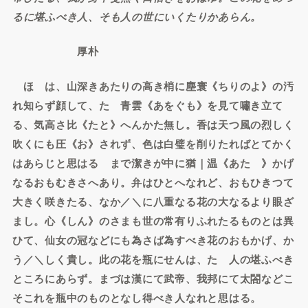
るに堪ふべき人、そも人の世にいくたりかあらん。
厚朴
ほゝは、山深きあたりの高き梢に塵寰《ちりのよ》の汚
れ知らず顔して、たゞ青雲《あをぐも》を見て嘯き立て
る、気高さ比《たと》へんかた無し。香は天つ風の烈しく
吹くにも圧《お》されず、色は白璧を削りたればとてかく
はあらじと思はるゝまで潔きが中に猶｜温《あたゝ》かげ
なるおもむきさへあり。弁はひとへなれど、おもひきつて
大きく咲きたる、なか／＼に八重なる花の大なるより眼ざ
まし。心《しん》のさまも世の常有りふれたるものとは異
ひて、仙女の冠などにも為さば為すべき花のおもかげ、か
う／＼しく貴し。此の花を瓶にせんは、たゞ人の堪ふべき
ところにあらず。まづは漢にて武帝、我邦にて太閤などこ
そこれを瓶中のものとなし得べき人なれと思はる。