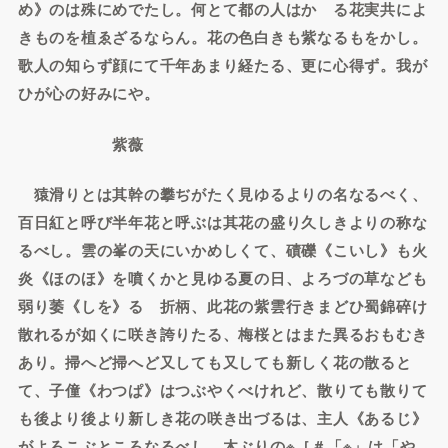
め》のは殊にめでたし。何とて都の人はかゝる花実共によ
きものを植ゑざるならん。花の色白きも紫なるもをかし。
歌人の知らず顔にて千年あまり経たる、更に心得ず。我が
ひが心の好みにや。
紫薇
猿滑りとは其幹の攀ぢがたく見ゆるよりの名なるべく、
百日紅と呼び半年花と呼ぶは其花の盛り久しきよりの称な
るべし。雲の峯の天にいかめしくて、磧礫《こいし》も火
炎《ほのほ》を噴くかと見ゆる夏の日、よろづの草なども
弱り萎《しを》るゝ折柄、此花の紫雲行きまどひ蜀錦碎け
散れるが如くに咲き誇りたる、梅桜とはまた異るおもむき
あり。掃へど掃へど又しても又しても新しく花の散ると
て、子僮《わつぱ》はつぶやくべけれど、散りても散りて
も後より後より新しき花の咲き出づるは、主人《あるじ》
がよろこぶところなるべし。木ぶりの※［＃「※」は「や