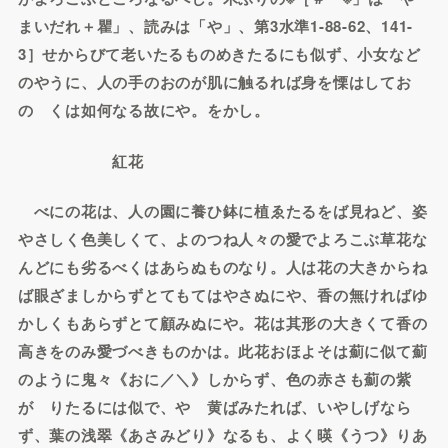
まいだれ＋瞿」、読みは「や」、第3水準1-88-62、141-
3］せからびて老いたるものめきたるにも似ず、小女など
のやうに、人の手のおのが肌に触るれば身を慄はしてお
のゝくは如何なる故にや。をかし。
紅花
べにの花は、人の園に養ひ鉢に植ゑたるをば見ねど、姿
やさしく色美しくて、よのつね人々の愛でよろこぶ草花な
んどにも劣るべくはあらぬものなり。人は花の大きからね
ば眼ざましからずとてもてはやさぬにや、香の無ければゆ
かしくもあらずとて顧みぬにや。花は其形の大きくて香の
高きをのみ愛づべきものかは。此花おほよそは薊に似て薊
のように鬼々《おに／＼》しからず、色の赤さも薊の紫
がゝりたるには似で、やゝ黄ばみたれば、いやしげなら
ず、葉の浅翠《あさみどり》なるも、よく暎《うつ》りあ