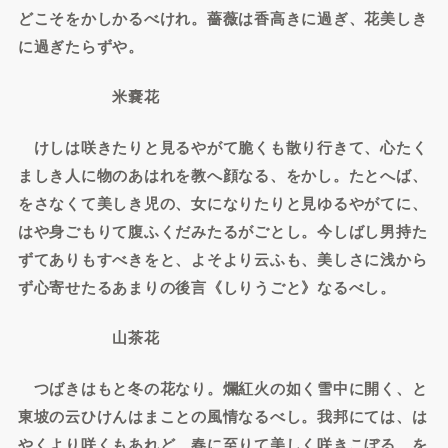
どこそをかしかるべけれ。薔薇は香高きに過ぎ、花美しき
に過ぎたらずや。
米嚢花
けしは咲きたりと見るやがて脆くも散り行きて、心たく
ましき人に物のあはれを教へ顔なる、をかし。たとへば、
をさなくて美しき児の、女になりたりと見ゆるやがてに、
はや身ごもりて腹ふくだみたるがごとし。今しばし男持た
ずてありもすべきをと、よそより云ふも、美しさに浅から
ず心寄せたるあまりの後言《しりうごと》なるべし。
山茶花
つばきはもと冬の花なり。爛紅火の如く雪中に開く、と
東坡の云ひけんはまことの風情なるべし。我邦にては、は
やくより咲くもあれど、春に至りて美しく咲きこぼるゝを