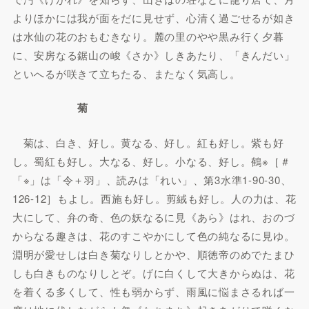
よりほかには我が面をだに見せず、心清く過ごせるが如き
は水仙の花のおもむきなり。麓の里のやや黒み行く夕暮
に、安房なる鋸山の峻《さか》しきあたり、「きんだい」
といへるが咲きて立ちたる、またなく気高し。
菊
菊は、白き、好し。黄なる、好し。紅も好し。紫も好
し。蜀紅も好し。大なる、好し。小なる、好し。鶴※［＃
「※」は「令＋羽」、読みは「れい」、第3水準1-90-30、
126-12］もよし。西施も好し。剪絨も好し。人の力は、花
大にして、弁の奇、色の妖なるに見《あら》はれ、おのづ
からなる趣きは、花のすこやかにして色の純なるに見ゆ。
淵明が愛せしは白き菊なりしとかや、順徳帝のめでたまひ
しも白きものなりしとぞ。げに白くして大きからぬは、花
を着くる多くして、性も弱からず、雨風に悩まさるれば一