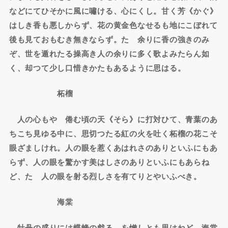
などにてひそかに風に嘯ける、心にくし。甘く芳《かぐ》
はしき香も悪しからず、花の黄金色なせるも地にこぼれて
後も見ておもむき無きならず。たゞ余りに香の強きのみ
ぞ、世を遁れたる操高き人の余りに多く歌よみたらん如
く、却つて少し口惜きかたもあるように思はる。
柘榴
人の心もやゝ倦む頃の天《そら》に打対ひて、青葉のあ
ちこち見ゆる中に、思切つたる紅の火を吐く柘榴の花こそ
眼ざましけれ。人の眼を惹くあはれさのありといふにもあ
らず、人の眼を驚かす美はしさのありといふにもあらね
ど、たゞ人の眼を射る烈しさを有てりとやいふべき。
海棠
牡丹の盛りには蝶蜂の戯るゝを憎しとも思はねど、海棠