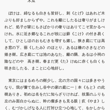
木瓜
ぼけは、緋なるも白きも皆好し、刺《とげ》はあれど木
ぶりも好ましからずや。これを籬にしたるは奢りがましけ
れど、処子が家にもさばかりの奢りはありてこそ宜かるべ
けれ。水に近き郷なるこれが枝には蘚《こけ》の付き易く
して、ひとしほのおもむきを増すも嬉し。狭き庭にては高
き窓の下、蔀《したみ》のほとり、あるは檐のさきなどの
矮き樹。広き庭にては池のあなた、籬の隅、あるは小祠の
陰などのやゝ高き樹。春まだ更《た》けぬに赤くも白くも
咲き出したる、まことに心地好し。
東京にはまるめろの樹少し、北の方の国々には多きやう
なり。我が嘗て住みし谷中の家の庭に一｜本《もと》の此
樹ありき。初めは名をだに知らざりければ、枝葉のふりも
左のみ面白からぬに、幹の瘤多きも見る眼｜疚《やま》し
く、むづかしげなる人に打対ひ立つ心地して、をかしから