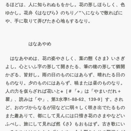
るほどは、人に知られぬもをかし。花の形しほらしく、色
ゆかし。花弁《はなびら》のちり／″＼にならで散ればに
や、手に取りて弄びたき心地もするなり。
はなあやめ
はなあやめは、花の姿やさしく、葉の態《さま》いさぎ
よし。心といふ字の形して開きたる、筆の穂の形して猶開
かざる、皆好し。雨の日のものにはあらず、晴れたる日の
ものなり。夕のものにはあらず、暁または昼のものなり。
人の力を仮らざれば花いと※［＃「※」は「やまいだれ＋
瞿」、読みは「や」、第3水準1-88-62、139-9］す。され
ど、おのづからなるが沼などに弱々しく咲き出でたるもの
また趣ありて、都にして見んには口惜き花のさまやなどい
ふべし、旅にして見れば然《さ》もおもはず。古き歌にい