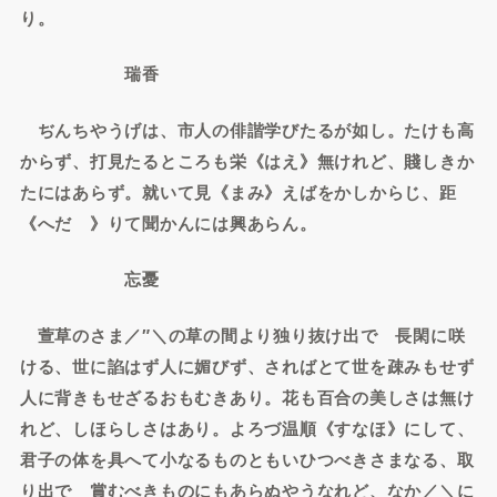
り。
瑞香
ぢんちやうげは、市人の俳諧学びたるが如し。たけも高
からず、打見たるところも栄《はえ》無けれど、賤しきか
たにはあらず。就いて見《まみ》えばをかしからじ、距
《へだゝ》りて聞かんには興あらん。
忘憂
萱草のさま／″＼の草の間より独り抜け出でゝ長閑に咲
ける、世に諂はず人に媚びず、さればとて世を疎みもせず
人に背きもせざるおもむきあり。花も百合の美しさは無け
れど、しほらしさはあり。よろづ温順《すなほ》にして、
君子の体を具へて小なるものともいひつべきさまなる、取
り出でゝ賞むべきものにもあらぬやうなれど、なか／＼に