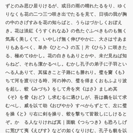
ずとのみ思ひ居りけるが、或日の雨の晴れたるをり、ゆく
りなくも花の二つ三つ咲き出でたるを見て、日頃の我が胸
の中のさげすみを花の知らばと、うらはづかしくおぼえ
き。花は淡紅《うすくれなゐ》の色たぐふべきものも無く
気高く美しくて、いやしげ無く伸びやかに、大さは寸あま
りもあるべく、単弁《ひとへ》の五｜片《ひら》に咲きた
る、極めてゆかし。花の白きもありとかや、未だ見ねば知
らねど、それも潔かるべし。むかし孔子の弟子に子羽とい
へる人ありて、其猛きこと子路にも勝れり。璧を齎《も》
ちて河を渡りける時、河の神の、璧を得まくおもふより波
を起し、蛟《みづち》をして舟を夾《はさ》ましめ其
《そ》を脅《おど》し求むるに遇ひしが、吾は義を以て求
むべし、威を以て劫《おびやか》すべからずとて、左に璧
を操《と》り右に剣を操り、蛟を撃ちて皆殺しにしけると
ぞ。かゝる人なりければ其｜面貌《つらつき》も恐ろしげ
に荒びて夷《えびす》などの如くなりけむ、孔子も貌を以