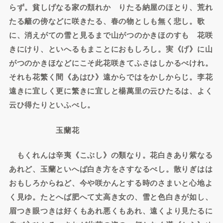
らず。貧しげなる家の頽れかゝりたる納屋のほとり、荒れ
たる籬の傍などに咲きたる、春の物としも無く悲し。歌
に、消えがての雪と見るまで山がつのかきほのすもゝ花咲
きにけり、といへるもまことにおもしろし。実《げ》に山
がつのかきほなどにこそ此花咲きてふさはしかるべけれ。
それも花繁く間《あはひ》遠からではをかしからじ。李花
遠きに宜しく更に繁きに宜しと楊萬里の云ひたるは、よく
云ひ得たりといふべし。
玉蘭花
もくれんは辛夷《こぶし》の類なり。花白きあり紫なる
あれど、玉蘭といへば白き方をさすなるべし。散りぎはは
おもしろからねど、今や咲かんとする時のさまいと心地よ
く見ゆ。たとへば肥へて丈高き女の、雪と色白きが如し、
眉つき眼つきは好くもあれ悪くもあれ、遠くより見たるに