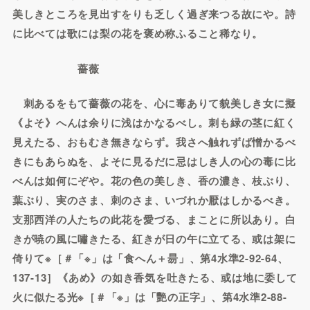
美しきところを見出すをりも乏しく過ぎ来つる故にや。詩
に比べては歌には梨の花を褒め称ふること稀なり。
薔薇
刺あるをもて薔薇の花を、心に毒ありて貌美しき女に擬
《よそ》へんは余りに浅はかなるべし。刺も緑の茎に紅く
見えたる、おもむき無きならず。我さへ触れずば憎かるべ
きにもあらぬを、よそに見るだに忌はしき人の心の毒に比
べんは如何にぞや。花の色の美しき、香の濃き、枝ぶり、
葉ぶり、実のさま、刺のさま、いづれか厭はしかるべき。
支那西洋の人たちの此花を愛づる、まことに所以あり。白
きが暁の風に嘯きたる、紅きが日の午に立てる、或は架に
倚りて※［＃「※」は「食へん＋昜」、第4水準2-92-64、
137-13］《あめ》の如き香気を吐きたる、或は地に委して
火に似たる光※［＃「※」は「艷の正字」、第4水準2-88-