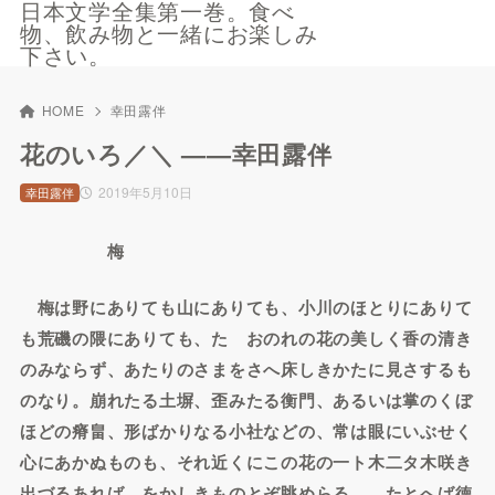
日本文学全集第一巻。食べ
物、飲み物と一緒にお楽しみ
下さい。
HOME
幸田露伴
花のいろ／＼ ——幸田露伴
2019年5月10日
幸田露伴
梅
梅は野にありても山にありても、小川のほとりにありて
も荒磯の隈にありても、たゞおのれの花の美しく香の清き
のみならず、あたりのさまをさへ床しきかたに見さするも
のなり。崩れたる土塀、歪みたる衡門、あるいは掌のくぼ
ほどの瘠畠、形ばかりなる小社などの、常は眼にいぶせく
心にあかぬものも、それ近くにこの花の一ト木二タ木咲き
出づるあれば、をかしきものとぞ眺めらるゝ。たとへば徳