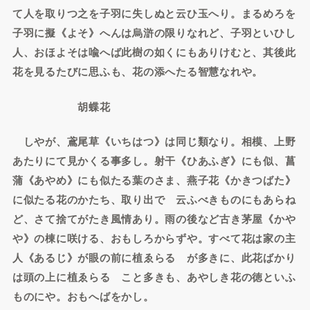
て人を取りつ之を子羽に失しぬと云ひ玉へり。まるめろを
子羽に擬《よそ》へんは烏滸の限りなれど、子羽といひし
人、おほよそは喩へば此樹の如くにもありけむと、其後此
花を見るたびに思ふも、花の添へたる智慧なれや。
胡蝶花
しやが、鳶尾草《いちはつ》は同じ類なり。相模、上野
あたりにて見かくる事多し。射干《ひあふぎ》にも似、菖
蒲《あやめ》にも似たる葉のさま、燕子花《かきつばた》
に似たる花のかたち、取り出でゝ云ふべきものにもあらね
ど、さて捨てがたき風情あり。雨の後など古き茅屋《かや
や》の棟に咲ける、おもしろからずや。すべて花は家の主
人《あるじ》が眼の前に植ゑらるゝが多きに、此花ばかり
は頭の上に植ゑらるゝこと多きも、あやしき花の徳といふ
ものにや。おもへばをかし。