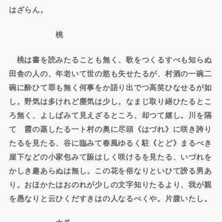
はざらん。
桃
桃は書を読みたることも無く、歌をつくるすべも知らぬ
田舎の人の、年老いて世の慾も失せたるが、村酒の一碗二
碗に酔ひて罪も無く何事をか語り出でつ高笑ひなせるが如
し。野気は多けれど塵気は少し。なまじ取り繕ひたるとこ
ろ無く、よしばみて見えざるところ、却つて嬉し。川を隔
てゝ霞の蒸したる一ト村の奥に尽頭《はづれ》に咲き誇り
たるを見たる、谷に臨みて春風ゆるく駐《とど》まるべき
崖下などの小家包みて賑はしく咲けるを見たる、いづれを
かしき趣あらぬは無し。この花を俗なりといひて謗る男あ
り。おほかたはおのれが少しの文字知りたるより、我が親
を愚なりと云ひくだすきはの人なるべくや。片腹いたし。