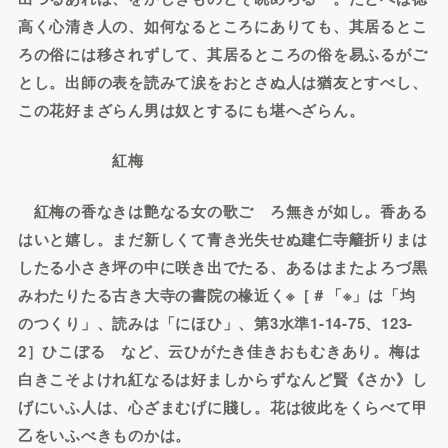
高く心清き人の、如何なるところにありても、其居るとこ
ろの俗には移されずして、其居るところの俗を易ふるがご
とし。出師の表を読みて涙をおとさぬ人は猶友とすべし、
この花好まざらん男は奴とするにも堪へざらん。
紅梅
紅梅の香なきは艶なる女の歌ごゝろ無きが如し。香ある
はいと嬉し。まだ新しくて青き光失せぬ建仁寺籬折りまは
したる小さき坪の中に咲き出でたる、あるはまたよろづ黒
みわたりたる古き大寺の書院の椽近く※［＃「※」は「均
のつくり」、読みは「にほひ」、第3水準1-14-75、123-
2］ひこぼるゝなど、云ひがたき佳きおもむきあり。梅は
白きこそよけれ紅なるは好ましからずなんど賢《さか》し
げにいふ人は、心ざまむげに賤し。花は彼此をくらべて甲
乙をいふべきものかは。