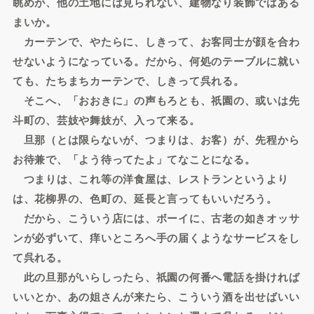
眺めが、他の土地には見られない、建物なり装飾ではある
まいか。
カーテンで、やたらに、しきって、お客同士が顔を合わ
せないようになっている。だから、何処のテーブルに就い
ても、たちまちカーテンで、しきって呉れる。
そこへ、「おおきに」の声もろとも、祇園の、或いは先
斗町の、芸妓や舞妓が、入って来る。
旦那（とは限らないが、つまりは、お客）が、先程から
お待兼で、「よう待ってたよ」てなことになる。
つまりは、これ等の洋食屋は、レストランというより
は、花柳界の、色町の、延長と言ってもいいだろう。
だから、こういう店には、ボーイに、古老の如きオッサ
ンが必ずいて、痒いところへ手の届くようなサービスをし
て呉れる。
此の旦那がいらしったら、祇園の何番へ電話を掛ければ
いいとか、あの姐さんが来たら、こういう酒を出せばいい