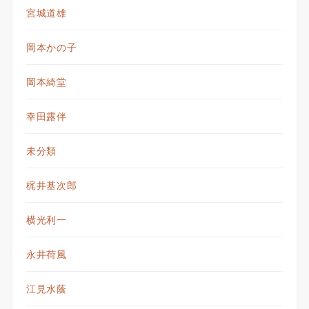
宮城道雄
岡本かの子
岡本綺堂
幸田露伴
未分類
梶井基次郎
横光利一
永井荷風
江見水蔭