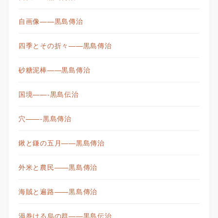
自画像——黒島傳治
四季とその折々——黒島傳治
砂糖泥棒——黒島傳治
国境——-黒島伝治
穴——-黒島傳治
鍬と鎌の五月——黒島傳治
外米と農民——黒島傳治
海賊と遍路——黒島傳治
渦巻ける烏の群——黒島伝治