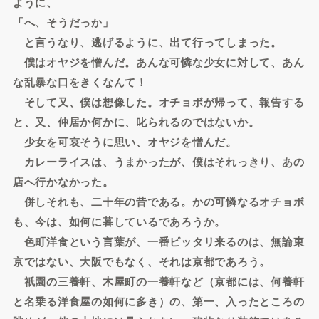
ように、
「へ、そうだっか」
と言うなり、逃げるように、出て行ってしまった。
僕はオヤジを憎んだ。あんな可憐な少女に対して、あん
な乱暴な口をきくなんて！
そして又、僕は想像した。オチョボが帰って、報告する
と、又、仲居か何かに、叱られるのではないか。
少女を可哀そうに思い、オヤジを憎んだ。
カレーライスは、うまかったが、僕はそれっきり、あの
店へ行かなかった。
併しそれも、二十年の昔である。かの可憐なるオチョボ
も、今は、如何に暮しているであろうか。
色町洋食という言葉が、一番ピッタリ来るのは、無論東
京ではない、大阪でもなく、それは京都であろう。
祇園の三養軒、木屋町の一養軒など（京都には、何養軒
と名乗る洋食屋の如何に多き）の、第一、入ったところの