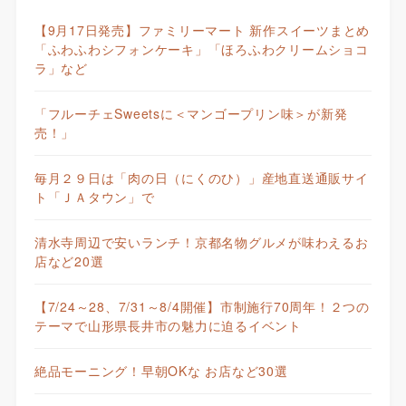
【9月17日発売】ファミリーマート 新作スイーツまとめ
「ふわふわシフォンケーキ」「ほろふわクリームショコ
ラ」など
「フルーチェSweetsに＜マンゴープリン味＞が新発
売！」
毎月２９日は「肉の日（にくのひ）」産地直送通販サイ
ト「ＪＡタウン」で
清水寺周辺で安いランチ！京都名物グルメが味わえるお
店など20選
【7/24～28、7/31～8/4開催】市制施行70周年！２つの
テーマで山形県長井市の魅力に迫るイベント
絶品モーニング！早朝OKな お店など30選