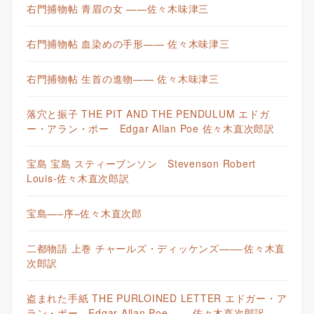
右門捕物帖 青眉の女 ——佐々木味津三
右門捕物帖 血染めの手形—— 佐々木味津三
右門捕物帖 生首の進物—— 佐々木味津三
落穴と振子 THE PIT AND THE PENDULUM エドガ
ー・アラン・ポー Edgar Allan Poe 佐々木直次郎訳
宝島 宝島 スティーブンソン Stevenson Robert
Louis-佐々木直次郎訳
宝島—–序–佐々木直次郎
二都物語 上巻 チャールズ・ディッケンズ——-佐々木直
次郎訳
盗まれた手紙 THE PURLOINED LETTER エドガー・ア
ラン・ポー Edgar Allan Poe——-佐々木直次郎訳