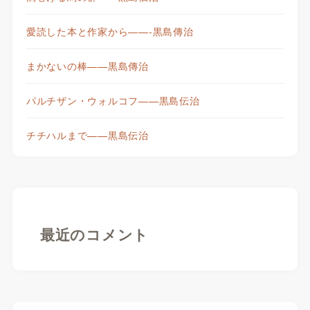
愛読した本と作家から——-黒島傳治
まかないの棒——黒島傳治
パルチザン・ウォルコフ——黒島伝治
チチハルまで——黒島伝治
最近のコメント