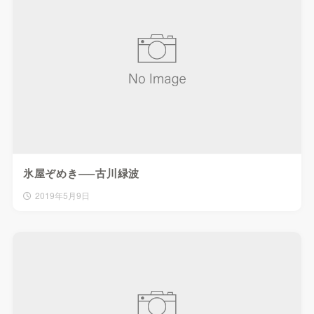
氷屋ぞめき—–古川緑波
2019年5月9日