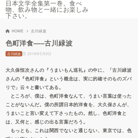
日本文学全集第一巻。食べ
物、飲み物と一緒にお楽しみ
下さい。
HOME
古川緑波
色町洋食—–古川緑波
2019年5月9日
古川緑波
大久保恒次さんの『うまいもん巡礼』の中に、「古川緑波
さんの『色町洋食』という概念は、実に的確そのものズバ
リで」云々と書いてある。
ところが、僕は、色町洋食なんて、うまい言葉は使った
ことがないんだ。僕の所謂日本的洋食を、大久保さんが、
うまいこと言い変えて下さったもの。然し、色町洋食と
は、又何と、感じの出る言葉だろう。
もっとも、これは関西でないと通じない、東京では、色