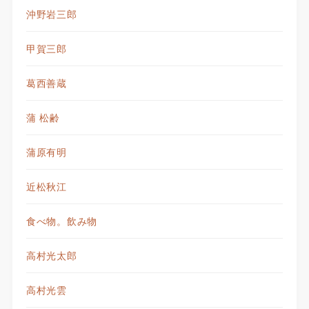
沖野岩三郎
甲賀三郎
葛西善蔵
蒲 松齢
蒲原有明
近松秋江
食べ物。飲み物
高村光太郎
高村光雲