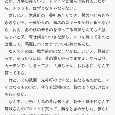
とか、万事心得ていて、トントンと運んで呉れる。だか
ら、チップも、はずまなきゃならない。
然しねえ、木屋町の一養軒あたりでさ、川のせせらぎを
ききながら、一献やりの、海老のコキールか何か食べなが
ら、ねえ、あの妓の来るのを待ってる気持なんてものは、
ちょいと又、寄せ鍋をつつきながら、レコを待ってるのと
は違って、馬鹿にハイカラでいい心持のもんだ。
なんてえのは、戦争前のはなしだがね。いいえ、戦後だ
って、そういう店は、昔の通りやってますよ。やっぱり、
カーテンで、しきってさ、「姐ちゃん、おおきに」なんて
言ってるさ。
けど、その祇園・先斗町のですな、妓なるものがだ、マ
イコなるものがだ、何うも近頃のは、昔のようなわけにゃ
あ行かない。
なんて、小光・万竜の昔は知らず、初子・桃千代なんて
舞妓さんのプロマイド買って、胸をときめかした、僕らに