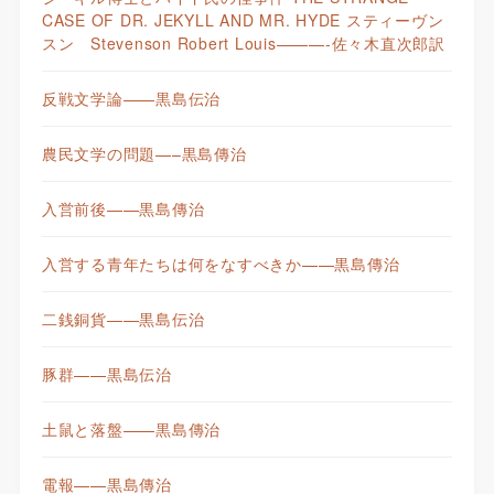
CASE OF DR. JEKYLL AND MR. HYDE スティーヴン
スン Stevenson Robert Louis———-佐々木直次郎訳
反戦文学論——黒島伝治
農民文学の問題—–黒島傳治
入営前後——黒島傳治
入営する青年たちは何をなすべきか——黒島傳治
二銭銅貨——黒島伝治
豚群——黒島伝治
土鼠と落盤——黒島傳治
電報——黒島傳治