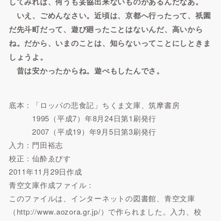
してみれば、何うも妥協出来ないものがあるんだなあ。
いえ、ごめんなさい。近頃は、京都へ行ったって、祇園
だ先斗町だって、遊び廻ったことはないんだ、高いから
ね。だから、いまのことは、知らないってことにしときま
しょうよ。
昔は安かったからね。遊べもしたんでさ。
底本：「ロッパの悲食記」ちくま文庫、筑摩書房
1995（平成7）年8月24日第1刷発行
2007（平成19）年9月5日第3刷発行
入力：門田裕志
校正：仙酔ゑびす
2011年11月29日作成
青空文庫作成ファイル：
このファイルは、インターネットの図書館、青空文庫
（http://www.aozora.gr.jp/）で作られました。入力、校