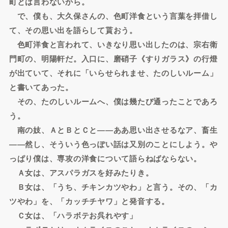
町とは言わないから。
で、僕も、大久保さんの、色町洋食という言葉を拝借し
て、その思い出を語らして貰おう。
色町洋食と言われて、いきなり思い出したのは、宗右衛
門町の、明陽軒だ。入口に、磨硝子《すりガラス》の行燈
が出ていて、それに「いらせられませ、たのしいルーム」
と書いてあった。
その、たのしいルームへ、僕は幾たび通ったことであろ
う。
南の妓、ＡとＢとＣと――ああ思い出させるなア、畜生
――然し、そういう色っぽい話は又別のことにしよう。や
っぱり僕は、専攻の洋食について語らねばならない。
Ａ女は、アスパラガスを好みたりき。
Ｂ女は、「うち、チキンカツやわ」と言う。その、「カ
ツやわ」を、「カッチチヤワ」と発音する。
Ｃ女は、「ハラボテお呉れやす」