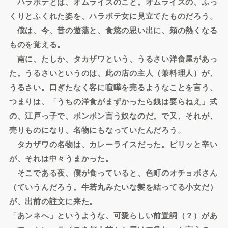
ハラボテとは、オムライスのこと。オムライスの、ふっ
くりとふくれた姿を、ハラボテ女に見立てたものだろう。
僕は、今、昔の遊蕩と、食慾の思い出に、頬の熱くなる
ものを覚える。
南に、たしか、タカザワという、うるさい洋食屋があっ
た。うるさいというのは、此の店の主人（兼料理人）が、
うるさい。口ぎたなく客に喧嘩を売るようなことを言う、
つまりは、「うちの洋食がまずかったら銭は要らねえ」式
の、江戸っ子で、ポンポン言う奴なのだ。で又、それが、
売りものになり、名物にもなっていたんだろう。
タカザワの名物は、カレーライスだった。ピリッと辛い
が、それは中々うまかった。
そこである夜、僕が食っていると、色町のオチョボさん
（ていうんだろう。牛若丸みたいな髪を結ってる小女だ）
が、出前の註文に来た。
「あンネへ」というような、可愛らしい前置詞（？）があ