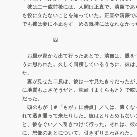
彼は二十歳前後には、人間は正直で、清廉であ
も役に立たないことを知っていた。正直や清廉で
でも彼は妻に不正をすゝめる気持にはなれなかっ
四
お里が家から出て行ったあとで、清吉は、眼を
うに思われた。久しく同棲しているうちに、彼は
た。
妻が見せた二反は、彼は一寸見たきりだったが
に地質もよさそうだと、枕頭《まくらもと》で呟
だった。
頭のもが［＃「もが」に傍点］／＼は、濃くな
れて透き通って来たりした。彼はとりとめもない
と、彼をぐい／＼引きつけて行った。それは、彼
に、想像のあとについて、引きずりまわされた。