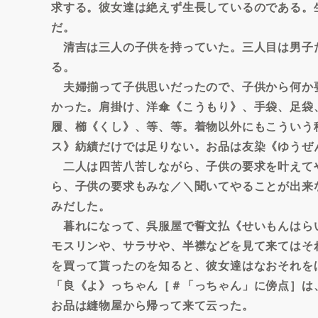
求する。彼女達は絶えず生長しているのである。
だ。
清吉は三人の子供を持っていた。三人目は男子
る。
夫婦揃って子供思いだったので、子供から何か
かった。肩掛け、洋傘《こうもり》、手袋、足袋
履、櫛《くし》、等、等。着物以外にもこういう
ス》紡績だけでは足りない。お品は友染《ゆうぜ
二人は四苦八苦しながら、子供の要求を叶えて
ら、子供の要求もみな／＼聞いてやることが出来
みだした。
暮れになって、呉服屋で誓文払《せいもんはら
モスリンや、サラサや、半襟などを見て来てはそ
を買って貰ったのを知ると、彼女達はなおそれを
「良《よ》っちゃん［＃「っちゃん」に傍点］は
お品は縫物屋から帰って来て云った。