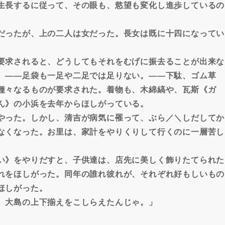
生長するに従って、その眼も、慾望も変化し進歩しているの
だったが、上の二人は女だった。長女は既に十四になってい
要求されると、どうしてもそれをむげに振去ることが出来な
、――足袋も一足や二足では足りない。――下駄、ゴム草
種々なるものが要求された。着物も、木綿縞や、瓦斯《ガ
ん》の小浜を去年からほしがっている。
やった。しかし、清吉が病気に罹って、ぶら／＼しだしてか
なくなった。お里は、家計をやりくりして行くのに一層苦し
い》をやりだすと、子供達は、店先に美しく飾りたてられた
れをほしがった。同年の誰れ彼れが、それぞれ好もしいもの
ほしがった。
、大島の上下揃えをこしらえたんじゃ。」