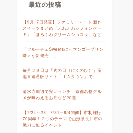
最近の投稿
【9月17日発売】ファミリーマート 新作
スイーツまとめ「ふわふわシフォンケー
キ」「ほろふわクリームショコラ」など
「フルーチェSweetsに＜マンゴープリン
味＞が新発売！」
毎月２９日は「肉の日（にくのひ）」産
地直送通販サイト「ＪＡタウン」で
清水寺周辺で安いランチ！京都名物グル
メが味わえるお店など20選
【7/24～28、7/31～8/4開催】市制施行
70周年！２つのテーマで山形県長井市の
魅力に迫るイベント