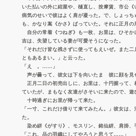
いた払いの外に紺屋や、樋直し、按摩賃、市公《
病気のせいで彼はよく肩が凝った。で、しょっち
も、かなり嵩《かさ》ばっていた。それに正月の
自分の常着《つねぎ》も一枚、お里は、ひそか
吉は、失望している妻が可愛そうになった。
「それだけ皆な残さずに使ってもえいぜ。また二
ともあるまい。」と云った。
「えゝ。……」
声が曇って、彼女は下を向いたまゝ彼に顔を見
正月二日の初売出しに、お里は、十円握って、
ていたが、まもなく友達がさそいに来たので、遊
十時過ぎにお里が帰って来た。
「一寸、これだけ借りて来てみたん。」彼女は、
た。
染め絣《がすり》、モスリン、銘仙絣、肩掛、
「これ、品の羽織にしてやろうと思うて……」