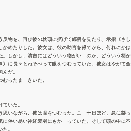
う反物を、再び彼の枕頭に拡げて縞柄を見たり、示指《さし
しかめたりした。彼女は、彼の助言を得てから、何れにかは
た。しかし、清吉にはどういう物がいゝのか、どういう柄が
き》に長々とねそべって眼をつむっていた。彼女はやがて金
包んだ。
つむったまゝきいた。
けていた。
う思いながら、彼は眼をつむった。こゝ十日ほど、急に襲っ
気に伴い易い神経衰弱にもかゝっていた。そして頭の中に不
いた。