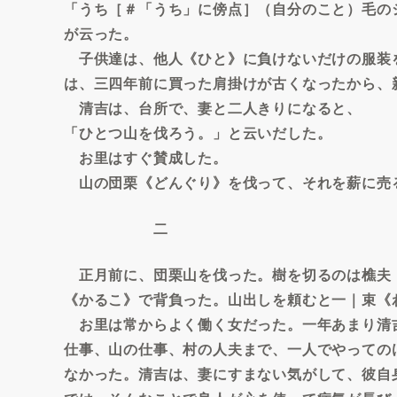
「うち［＃「うち」に傍点］（自分のこと）毛の
が云った。
子供達は、他人《ひと》に負けないだけの服装
は、三四年前に買った肩掛けが古くなったから、
清吉は、台所で、妻と二人きりになると、
「ひとつ山を伐ろう。」と云いだした。
お里はすぐ賛成した。
山の団栗《どんぐり》を伐って、それを薪に売
二
正月前に、団栗山を伐った。樹を切るのは樵夫
《かるこ》で背負った。山出しを頼むと一｜束《
お里は常からよく働く女だった。一年あまり清
仕事、山の仕事、村の人夫まで、一人でやっての
なかった。清吉は、妻にすまない気がして、彼自