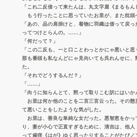
「これ二反借って来たんは、丸文字屋《まるもん
もう行ったことに思っていたお里が、また枕頭
「あの、品の肩掛けと、着物に羽織は借って戻っ
ってつけとらんの。……」
「何だって？」
「この二反も、一と口ことわっとかにゃ悪いと思
那も番頭も私なんどにゃ見向いても呉れんせに、
た。
「それでどうするんだ？」
「……」
「向うに知らんとて、黙って取りこむ訳にはいか
お里は何か他のことを二言三言云った。その態
て悪いことをしたような気がした。
お里は、善良な単純な女だった。悪智恵をかっ
り、妻が小心で正直すぎるために、清吉は、他人
って歯痒《はが》ゆく思ったりすることがたび／