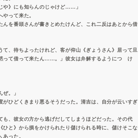
じや》にも知らんのじゃけど……」
へやって来た。
たんを番頭さんが書きとめたけんど、これ二反はあとから借
うて、待ちよったけれど、客が仰山《ぎょうさん》居って旦
黙って借って来たん……。」彼女は弁解するようにつゞけ
んぜ。」
度がひどくきまり悪るそうだった。清吉は、自分が云いすぎ
ても、彼女の方から逃げだしてしまうほどだった。その代
《ひと》から損をかけられたり儲けられる時に、儲けそこな
＼あった。