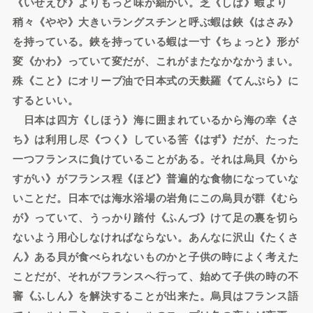
《いせえび》よりもっと味が細かい。芝《しば》蝦より
稍々《やや》大きいラングスチンと呼ぶ蝦は鋏《はさみ》
を持っている。鋏を持っている蝦は一寸《ちょっと》形が
変《かわ》っていて変だが、これがまたなかなかうまい。
殊《こと》にオリーブ油で日本式の天麩羅《てんぷら》に
するといい。
日本は四方《しほう》海に囲まれているから海の幸《さ
ち》は利用し尽《つく》している筈《はず》だが、たった
一つフランスに負けていることがある。それは烏貝《から
すがい》がフランス程《ほど》普遍的な食物になっていな
いことだ。日本では海水浴場の岩角にこの烏貝が群《むら
が》っていて、うっかり踏付《ふんづ》けて足の裏を切ら
ないよう用心しなければならない。あんなに沢山《たくさ
ん》ある貝が食べられないものかと子供の時によく考えた
ことだが、それがフランスへ行って、始めて子供の時の不
審《ふしん》を解決することが出来た。烏貝はフランス語