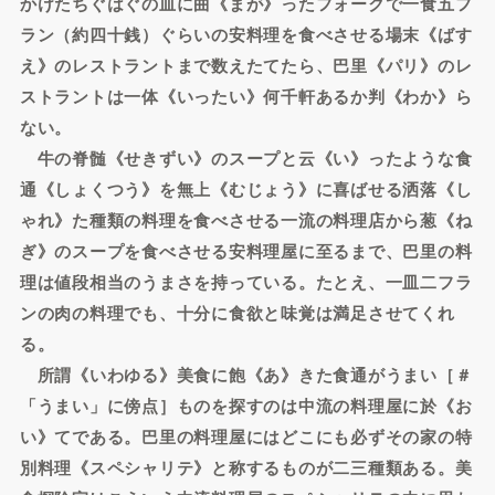
かけたちぐはぐの皿に曲《まが》ったフォークで一食五フ
ラン（約四十銭）ぐらいの安料理を食べさせる場末《ばす
え》のレストラントまで数えたてたら、巴里《パリ》のレ
ストラントは一体《いったい》何千軒あるか判《わか》ら
ない。
牛の脊髄《せきずい》のスープと云《い》ったような食
通《しょくつう》を無上《むじょう》に喜ばせる洒落《し
ゃれ》た種類の料理を食べさせる一流の料理店から葱《ね
ぎ》のスープを食べさせる安料理屋に至るまで、巴里の料
理は値段相当のうまさを持っている。たとえ、一皿二フラ
ンの肉の料理でも、十分に食欲と味覚は満足させてくれ
る。
所謂《いわゆる》美食に飽《あ》きた食通がうまい［＃
「うまい」に傍点］ものを探すのは中流の料理屋に於《お
い》てである。巴里の料理屋にはどこにも必ずその家の特
別料理《スペシャリテ》と称するものが二三種類ある。美