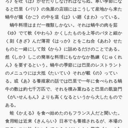
ろ》を吐《は》かせたりしなければならぬ。寒い季節にな
ると巴里《パリ》の魚屋の店頭にはこうして産地から来た
蝸牛が籠《かご》の中を這《は》い廻《まわ》っている。
蝸牛料理はまだ一種類しかない。それは蝸牛の肉を茹
《ゆ》でて軟《やわら》かくしたものを上等のバタと細か
く刻《きざ》んだ薄荷《はっか》とをこね合《あわ》せた
ものと一緒にして殻《から》に詰めるだけのことである。
然《しか》しこの簡単な料理にもなかなか熟練《じゅくれ
ん》を要するという。蝸牛の季節には巴里のレストラント
のメニュウには大抵《たいてい》それが載《の》ってい
る。或《あ》る養殖家の話では巴里で一年に食べられる蝸
牛の数は約七千万匹で、それを積み重ねると巴里の凱旋門
《がいせんもん》よりも高くなるというから大したもので
ある。
蛙《かえる》を食べ始めたのもフランス人だと聞いた。
食用蛙は近来《きんらい》日本でも養殖されるが、本場の