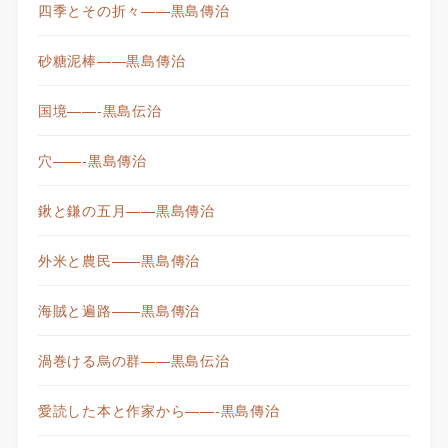
四季とその折々——黒島傳治
砂糖泥棒——黒島傳治
国境——-黒島伝治
穴——-黒島傳治
鍬と鎌の五月——黒島傳治
外米と農民——黒島傳治
海賊と遍路——黒島傳治
渦巻ける烏の群——黒島伝治
愛読した本と作家から——-黒島傳治