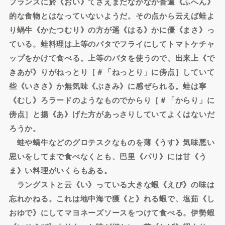
フランスに於《おい》てさえまだなかなか普遍《ふへん》
的な食物とはなっていないようだ。その点から云えば蛙よ
り蝸牛《かたつむり》の方が遥《はる》かに優《まさ》っ
ている。蛙料理は上等のバタでフライにしてトマトケチャ
ップをかけて食べる。上等のバタを使うので、出来上《で
きあが》りがねっとり［＃「ねっとり」に傍点］していて
些《いささ》か無気味《ぶきみ》に感ぜられる。蛙は寧
《むし》ろラードのようなものでからり［＃「からり」に
傍点］と揚《あ》げた方があっさりしていてよくはないだ
ろうか。
蛙や蝸牛などのグロテスクなものを薄《うす》気味悪い
思いをしてまで食べなくとも、巴里《パリ》には甘《う
ま》い料理がいくらもある。
ラングストと云《い》っている大きな蝦《えび》の味は
忘れかねる。これは地中海で獲《と》れる蝦で、塩茹《し
おゆで》にしてマヨネーズソースをつけて食べる。伊勢蝦