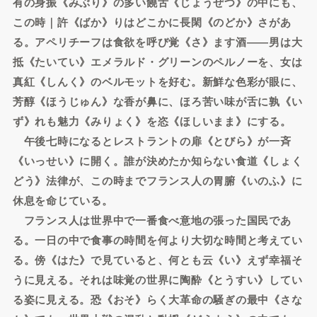
有の身振《みぶり》の多い饒舌《じょうぜつ》の中にも、
この時｜許《ばか》りはどこかに長閑《のどか》さがあ
る。アペリチーフは食欲を呼び覚《さ》ます酒――男は大
抵《たいてい》エメラルド・グリーンのペルノーを、女は
真紅《しんく》のベルモットを好む。新鮮な色彩が眼に、
芳醇《ほうじゅん》な香が鼻に、ほろ苦い味が舌に孰《い
ず》れも魅力《みりょく》を恣《ほしいまま》にする。
午後七時になるとレストラントの扉《とびら》が一斉
《いっせい》に開く。誰が決めたか知らない食道《しょく
どう》法律が、この時までフランス人の胃腑《いのふ》に
休息を命じている。
フランス人は世界中で一番食べ意地の張った国民であ
る。一日の中で食事の時間を何より大切な時間と考えてい
る。傍《はた》で見ていると、何とも云《い》えず幸福そ
うに見える。それは味覚の世界に陶酔《とうすい》してい
る姿に見える。恐《おそ》らく大革命の騒ぎの最中《さな