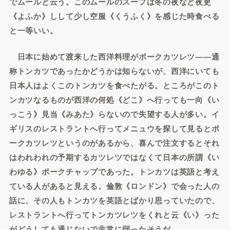
でムールと云う。このムールのスープは冬の夜など夜更
《よふか》しして少し空服《くうふく》を感じた時食べる
と一等いい。
日本に始めて渡来した西洋料理がポークカツレツ――通
称トンカツであったかどうかは知らないが、西洋にいても
日本人はよくこのトンカツを食べたがる。ところがこのト
ンカツなるものが西洋の何処《どこ》へ行っても一向《い
っこう》見当《みあた》らないので失望する人が多い。イ
ギリスのレストラントへ行ってメニュウを探して見るとポ
ークカツレツというのがあるから、喜んで注文するとそれ
はわれわれの予期するカツレツではなくて日本の所謂《い
わゆる》ポークチャップであった。トンカツは英語と考え
ている人があると見える。倫敦《ロンドン》で会った人の
話に、その人もトンカツを英語とばかり思っていたので、
レストラントへ行ってトンカツレツをくれと云《い》った
がどうしても通じないで非常に弱ったそうだ。