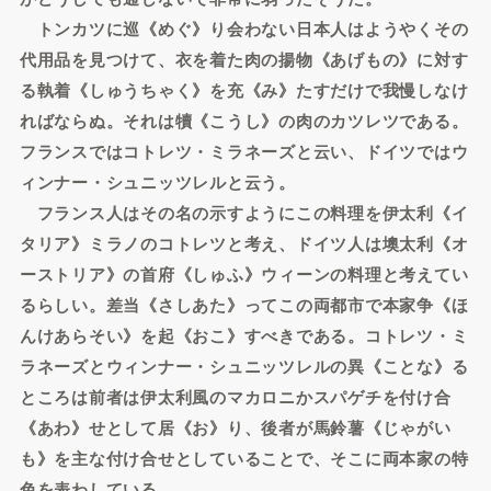
トンカツに巡《めぐ》り会わない日本人はようやくその
代用品を見つけて、衣を着た肉の揚物《あげもの》に対す
る執着《しゅうちゃく》を充《み》たすだけで我慢しなけ
ればならぬ。それは犢《こうし》の肉のカツレツである。
フランスではコトレツ・ミラネーズと云い、ドイツではウ
ィンナー・シュニッツレルと云う。
フランス人はその名の示すようにこの料理を伊太利《イ
タリア》ミラノのコトレツと考え、ドイツ人は墺太利《オ
ーストリア》の首府《しゅふ》ウィーンの料理と考えてい
るらしい。差当《さしあた》ってこの両都市で本家争《ほ
んけあらそい》を起《おこ》すべきである。コトレツ・ミ
ラネーズとウィンナー・シュニッツレルの異《ことな》る
ところは前者は伊太利風のマカロニかスパゲチを付け合
《あわ》せとして居《お》り、後者が馬鈴薯《じゃがい
も》を主な付け合せとしていることで、そこに両本家の特
色を表わしている。