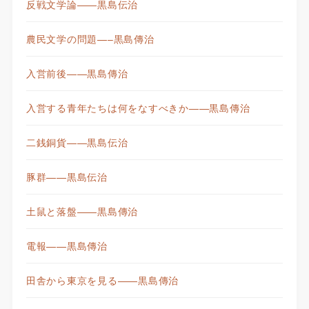
反戦文学論——黒島伝治
農民文学の問題—–黒島傳治
入営前後——黒島傳治
入営する青年たちは何をなすべきか——黒島傳治
二銭銅貨——黒島伝治
豚群——黒島伝治
土鼠と落盤——黒島傳治
電報——黒島傳治
田舎から東京を見る——黒島傳治