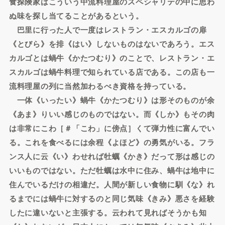
食探険家はこういう中流料理屋のスペシャリテの中に思わ
ぬ味を探し当てることがあるという。
巴里に行った人で一度はレストラン・エスカルゴの扉
《とびら》を排《はい》しないものはないであろう。エス
カルゴとは蝸牛《かたつむり》のことで、レストラン・エ
スカルゴは蝸牛料理で知られている店である。この店も一
流料理屋の列に当然加わるべき資格を持っている。
一体《いったい》蝸牛《かたつむり》は形そのものが余
《あま》りいい感じのものではない。而《しか》もその肉
は非常にこわ［＃「こわ」に傍点］くて弾力性に富んでい
る。これを食べるには余程《よほど》の勇気がいる。フラ
ンス人に云《い》わせれば牡蠣《かき》だって形は感じの
いいものではない。ただ牡蠣は水中に住み、蝸牛は地中に
住んでいるだけの相違だ。人間が新しい食物に馴《な》れ
るまでには蝸牛に対するのと同じ気味《きみ》悪さを経験
したに違いないと主張する。云われて見ればそうかも知