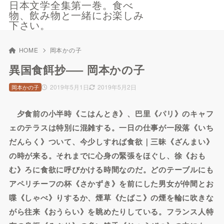
日本文学全集第一巻。食べ
物、飲み物と一緒にお楽しみ
下さい。
HOME
岡本かの子
異国食餌抄—– 岡本かの子
2019年5月1日
2019年5月2日
岡本かの子
夕食前の小半時《こはんとき》、巴里《パリ》のキャフ
ェのテラスは特別に混雑する。一日の仕事が一段落《いち
だんらく》ついて、今少しすれば食欲｜三昧《ざんまい》
の時が来る。それまでに心身の緊張をほぐし、徐《おも
む》ろに食欲に呼びかける時間なのだ。どのテーブルにも
アペリチーフの杯《さかずき》を前にした男女が仲間とお
喋《しゃべ》りするか、煙草《たばこ》の煙を輪に吹きな
がら往来《おうらい》を眺めたりしている。フランス人特