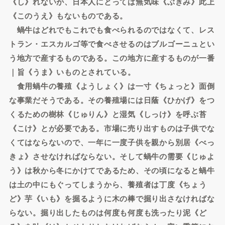
《し》れないが、日本人にとっては無気味《ぶきみ》此上
《このうえ》もないものである。
蝸牛はどれでもこれでも食べられるのではなくて、レス
トラン・エスカルゴ等で食べさせるのはブルゴーニュとい
う地方で産するものである。この地方に産するものが一番
｜旨《うま》いものとされている。
食用蝸牛の養殖《ようしょく》は一寸《ちょっと》面倒
な事業だそうである。その養殖場には日蔭《ひかげ》をつ
くるための樹林《じゅりん》と湿気《しっけ》を呼ぶ苔
《こけ》とが必要である。市場に売り出すものは子供でな
くてはならないので、一年に一度子供を親から別居《べっ
きょ》させなければならない。そして蝸牛の需要《じゅよ
う》は秋から冬にかけてであるため、その頃になると蝸牛
は土の中にもぐってしまうから、養殖者は丁度《ちょう
ど》芋《いも》を掘るように木の棒で掘り出さなければな
らない。掘り出したものは何度も何度も洗ったり泥《ど