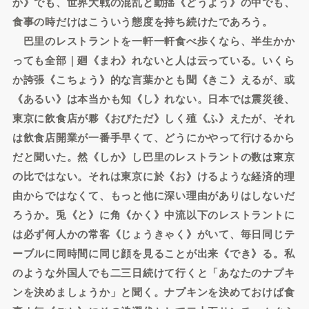
か》でも、世界大戦の混乱と動揺《どうよう》の中でも、
食事の時だけはこういう態度を持ち続けたであろう。
巴里のレストラントを一軒一軒食べ歩くなら、半生かか
っても全部｜廻《まわ》れないと人は云っている。いくら
か誇張《こちょう》的な言葉かとも聞《きこ》えるが、或
《あるい》は本当かも知《し》れない。日本では震災後、
東京に飲食店が夥《おびただ》しく殖《ふ》えたが、それ
は飲食店開業が一番手早くて、どうにかやって行けるから
だと聞いた。然《しか》し巴里のレストラントの数は東京
の比ではない。それは東京に於《お》けるような経済的理
由からではなくて、もっと他に深い理由がありはしないだ
ろうか。兎《と》に角《かく》中流以下のレストラントに
は必ず何人かの常客《じょうきゃく》がいて、毎日同じテ
ーブルに同時間に同じ顔を見ることが出来《でき》る。私
のような外国人でも二三日続けて行くと「あなたのナプキ
ンを決めましょうか」と聞く。ナプキンを決めておけば食