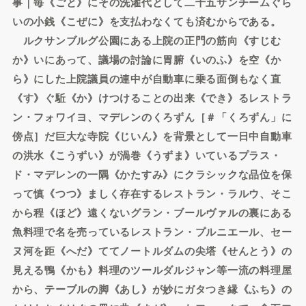
事｜毎《ごと》にその洗濯代として二十五サンチームぐら
いの小銭《こぜに》を支払わなくても済むからである。
ルクサンブルグ公園にある上院の正門の筋向《すじむ
か》いにあって、議場の討論に胃腑《いのふ》を空《か
ら》にした上院議員の連中が自動車に乗る面倒もなく直
《す》ぐ駈《か》けつけることの出来《でき》るレストラ
ン・フォワイヨ、マデレンのくろずん［＃「くろずん」に
傍点］だ巨大な寺院《じいん》を背景として一日中自動車
の洪水《こうずい》が渦巻《うずま》いているプラス・
ド・マデレンの一隅《かたすみ》にクラシックな品位を保
って慎《つつ》ましく存在するレストラン・ラルウ、そこ
から程《ほど》遠くないグラン・ブールヴァルの裏にある
魚料理で名を売っているレストラン・プルニエール、セー
ヌ河を距《へだ》ててノートルダムの尖塔《せんとう》の
見える鴨《かも》料理のツールダルジャン等一流の料理屋
から、テーブルの脚《あし》が妙にガタつき縁《ふち》の