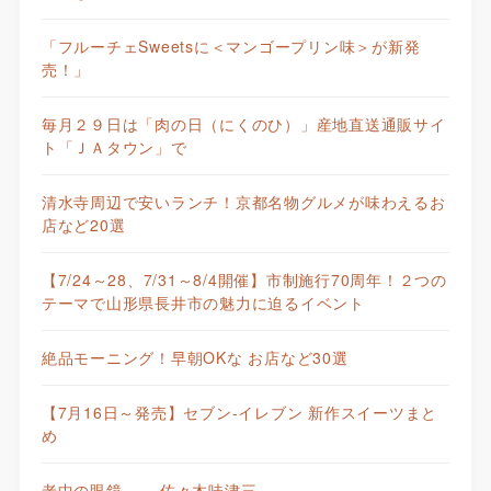
「フルーチェSweetsに＜マンゴープリン味＞が新発
売！」
毎月２９日は「肉の日（にくのひ）」産地直送通販サイ
ト「ＪＡタウン」で
清水寺周辺で安いランチ！京都名物グルメが味わえるお
店など20選
【7/24～28、7/31～8/4開催】市制施行70周年！２つの
テーマで山形県長井市の魅力に迫るイベント
絶品モーニング！早朝OKな お店など30選
【7月16日～発売】セブン-イレブン 新作スイーツまと
め
老中の眼鏡—— 佐々木味津三