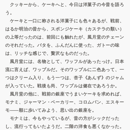
クッキーから、ケーキへと、今日は洋菓子の今昔を語ろ
う。
ケーキと一口に称される洋菓子にも色々あるが、戦前、
はるか明治の昔から、スポンジケーキ（カステラの類い）
の上等だったのは、前回にも触れたが、風月堂のチェーン
のそれだった。バタを、ふんだんに使った、ガトーの味
は、リッチな感じで、贅沢なものだった。
風月堂には、名物として、ワッフルがあったっけ。日本
流に言えば、ワップルだ。そのワップルに二色あって、一
つはクリーム入り、もう一つは、杏子《あんず》のジャム
が入っていた。戦後も尚、ワップルは健在であろうか。
風月堂の他に、戦前の銀座でうまいケーキを求めれば、
モナミ、ジャーマン・ベーカリー、コロムバン、エスキー
モ――順に歩いてみよう、思い出の銀座を。
モナミは、今もやっているが、昔の方がシックだった
し、流行ってもいたようだ。二階の洋食も悪くなかった。