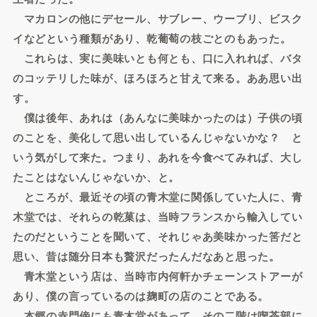
マカロンの他にデセール、サブレー、ウーブリ、ビスク
イなどという種類があり、乾葡萄の枝ごとのもあった。
これらは、実に美味いとも何とも、口に入れれば、バタ
のコッテリした味が、ほろほろと甘えて来る。ああ思い出
す。
僕は後年、あれは（あんなに美味かったのは）子供の頃
のことを、美化して思い出しているんじゃないかな？ と
いう気がして来た。つまり、あれを今食べてみれば、大し
たことはないんじゃないか、と。
ところが、最近その頃の青木堂に関係していた人に、青
木堂では、それらの乾菓は、当時フランスから輸入してい
たのだということを聞いて、それじゃあ美味かった筈だと
思い、昔は随分日本も贅沢だったんだなあと思った。
青木堂という店は、当時市内何軒かチェーンストアーが
あり、僕の言っているのは麹町の店のことである。
本郷の赤門傍にも青木堂があって、その二階は喫茶部に