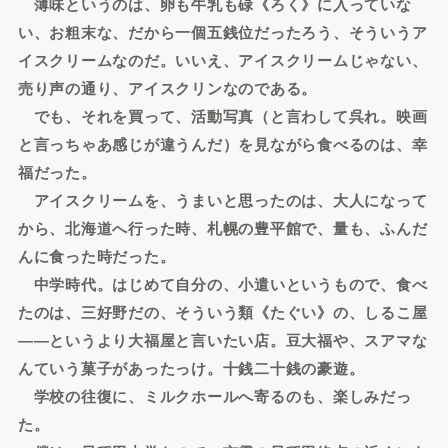
薄味というのは、卵も牛乳も碌《ろく》に入っていな
い、お粗末な、だから一個五銭位だったろう、そういうア
イスクリームなのだ。いいえ、アイスクリームじゃない、
売り声の通り、アイスクリンなのである。
でも、それを買って、活動写真（と言わして呉れ。映画
と言っちゃあ感じが違うんだ）を見ながら食べるのは、幸
福だった。
アイスクリームを、うまいと思ったのは、大人になって
から、北海道へ行った時、札幌の豊平館で、量も、ふんだ
んに食った時だった。
中学時代。はじめて自分の、小遣いというもので、食べ
たのは、三好野だの、そういう類《たぐい》の、しるこ屋
――というより大福屋と言いたい店。豆大福や、スアマな
んていう菓子があったっけ。十銭二十銭の豪遊。
学校の往復に、ミルクホールへ寄るのも、楽しみだっ
た。