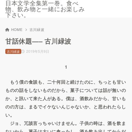
日本文学全集第一巻。食べ
物、飲み物と一緒にお楽しみ
下さい。
HOME
古川緑波
甘話休題—– 古川緑波
2019年5月9日
古川緑波
1
もう僕の食談も、二十何回と続けたのに、ちっとも甘い
ものの話をしないものだから、菓子については話が無いの
か、と訊いて来た人がある。僕は、酒飲みだから、甘いも
のの方は、まるでイケないんじゃないか、と思われたらし
い。
ジョ、冗談言っちゃいけません。子供の時は、酒を飲ま
ないから、菓子は大いに食ったし、酒を飲み出してからだ