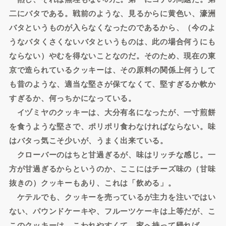
二にバタである。戦前のような、見るからに黄色い、濠洲
バタというものが入らなくなったのであるから、（今のよ
うなバタくさくないバタというものは、此の場合何うにも
ならない）やむを得ないことなのだ。そのため、現在の東
京で造られているクッキーは、その原料の関係上何うして
も昔のような、適当な堅さが保てなくて、堅すぎるか軟か
すぎるか、何っちかになっている。
イヅミヤのクッキーは、大分有名になったが、一寸煎餅
を食うような堅さで、ポリポリ食わなければならない。味
はバタっ気こそ少いが、うまく出来ている。
クローバーのはちと甘過ぎるが、味はリッチな感じ。一
方が甘過ぎるからというのか、ここにはチーズ味の（甘味
抜きの）クッキーもあり、これは「飲める」。
ケテルでも、クッキーを売っているが主力を注いではい
ない、パウンドケーキや、フルーツケーキは上等だが、こ
このクッキーは、こわれやすくて、家へ持って帰れば、