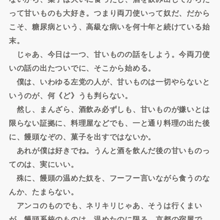
って甘いものも大好き。つまり両刀使いって奴だ、だから
こそ、糖尿病という、高級な病いを何十年と続けている始
末。
じゃあ、今日は一つ、甘いものの話をしよう。今両刀使
いの話の出たついでに、そこから始める。
僕は、いわゆる左党の人が、甘いものは一切やらないと
いうのが、何《ど》うも判らない。
然し、まんざら、酒飲み必ずしも、甘いものが嫌いとは
限らない証拠に、料理屋などでも、一と通り料理の出た後
に、饅頭なぞの、菓子を出すではないか。
あれが僕は好きでね。うんと酒を飲んだ後の甘いものっ
てのは、実にいい。
殊に、饅頭の温めた奴を、フーフー言いながら食うのな
んか、たまらない。
アンコのものでも、ネリキリじゃあ、そうは行くまい
が、饅頭系統のものは、温めたのに限る。京都の宿屋で、