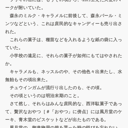
ークが附いていた。
森永のミルク・キャラメルに前後して、森永パール・ミ
ンツなどという、これは庶民的なキャンディーも売り出さ
れた。
これらの菓子は、種苗などを入れるような紙の袋に入っ
ていた。
小学校の遠足に、それらの菓子が如何にもてはやされた
か。
キャラメルも、ネッスルのや、その他色々出来たし、水
無飴もその頃出来た。
チュウインガムが流行り出したのも、その頃。
その頃というのは明治末期のこと。
さて然し、それらはみんな庶民的な、西洋駄菓子であっ
て、贅沢なおやつ［＃「おやつ」に傍点］には風月堂のケ
ーキ、青木堂のビスケットなどが出たものである。
風月堂の、御進物用の箱を貰った時の悦びを忘れない。