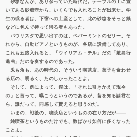
砂糖なんか、あり余っていた時代だ。テーブルの上に置
いてある砂糖壺から、いくらでも入れることが出来た。学
生の或る者は、下宿への土産として、此の砂糖をそっと紙
などに包んで持って帰る者もあった。
パウリスタで思い出すのは、ペパーミントのゼリー。そ
れから、自動ピアノというものが、各店に設備してあり、
これも五銭入れると、「ウイリアム・テル」だの「敷島行
進曲」だのを奏するのであった。
兎も角も、あの時代の、そういう喫茶店、菓子を食わせ
る店の、明るく、たのしかったことよ。
そして、例によって、僕は、「それに引きかえて現今
の」と言って、嘆こうというのであるが、昔を知る諸君な
ら、誰だって、同感して貰えると思うのだ。
いまの、戦後の、喫茶店というものの在り方だが――
純喫茶というものだけでも、数ばかり如何に多くなった
ことよ。