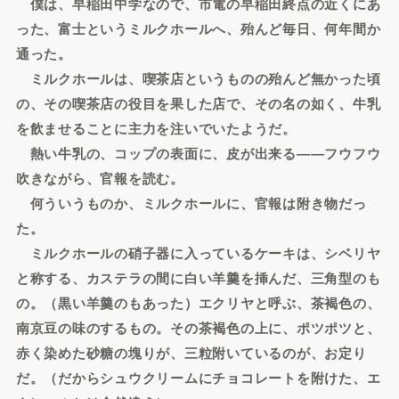
僕は、早稲田中学なので、市電の早稲田終点の近くにあ
った、富士というミルクホールへ、殆んど毎日、何年間か
通った。
ミルクホールは、喫茶店というものの殆んど無かった頃
の、その喫茶店の役目を果した店で、その名の如く、牛乳
を飲ませることに主力を注いでいたようだ。
熱い牛乳の、コップの表面に、皮が出来る――フウフウ
吹きながら、官報を読む。
何ういうものか、ミルクホールに、官報は附き物だっ
た。
ミルクホールの硝子器に入っているケーキは、シベリヤ
と称する、カステラの間に白い羊羹を挿んだ、三角型のも
の。（黒い羊羹のもあった）エクリヤと呼ぶ、茶褐色の、
南京豆の味のするもの。その茶褐色の上に、ポツポツと、
赤く染めた砂糖の塊りが、三粒附いているのが、お定り
だ。（だからシュウクリームにチョコレートを附けた、エ