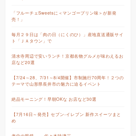
「フルーチェSweetsに＜マンゴープリン味＞が新発
売！」
毎月２９日は「肉の日（にくのひ）」産地直送通販サイ
ト「ＪＡタウン」で
清水寺周辺で安いランチ！京都名物グルメが味わえるお
店など20選
【7/24～28、7/31～8/4開催】市制施行70周年！２つの
テーマで山形県長井市の魅力に迫るイベント
絶品モーニング！早朝OKな お店など30選
【7月16日～発売】セブン-イレブン 新作スイーツまと
め
老中の眼鏡—— 佐々木味津三