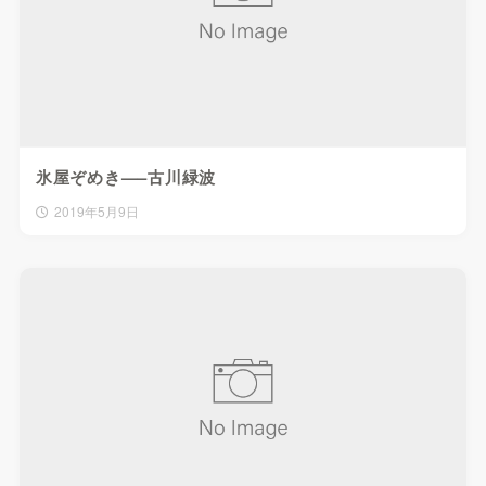
氷屋ぞめき—–古川緑波
2019年5月9日