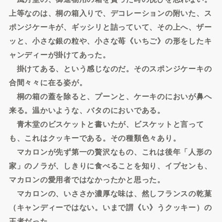
上等なのは、桐の箱入りで、デコレーションの附いた、ス
ポンジケーキが、ギッシリと詰っていて、その上へ、ザー
ッと、小さな銀の粒や、小さな苺《いちご》の形をしたキ
ャンディーが掛けてあった。
掛けてある、という感じなのだ。そのスポンジケーキの
合間々々に在る姿が。
桐の箱の蓋を除ると、プーンと、ケーキのにおいが鼻へ
来る。温かいような、バタのにおいである。
青木堂のビスケットと書いたが、ビスケットと言って
も、これはクッキーである。その種類色々あり。
マカロンが先ず第一の贅沢なもの、これは後年「人形の
家」のノラが、しきりに食べることを知り、イプセンも、
マカロンの愛用者ではなかったかと思った。
マカロンの、いささか濃厚な味は、然しフランスの乾菓
（キャンディーではない。いまで謂《い》うクッキー）の
王者だった。