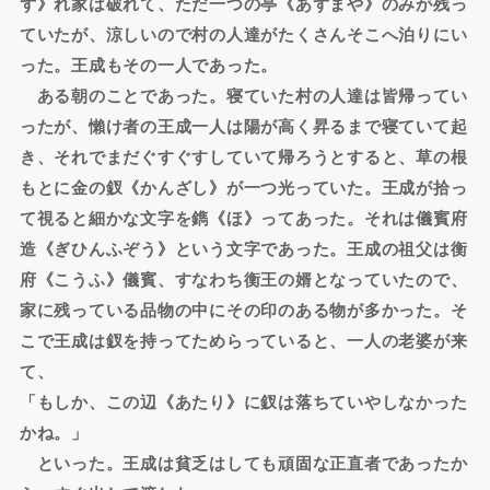
ず》れ家は破れて、ただ一つの亭《あずまや》のみが残っ
ていたが、涼しいので村の人達がたくさんそこへ泊りにい
った。王成もその一人であった。
ある朝のことであった。寝ていた村の人達は皆帰ってい
ったが、懶け者の王成一人は陽が高く昇るまで寝ていて起
き、それでまだぐすぐすしていて帰ろうとすると、草の根
もとに金の釵《かんざし》が一つ光っていた。王成が拾っ
て視ると細かな文字を鐫《ほ》ってあった。それは儀賓府
造《ぎひんふぞう》という文字であった。王成の祖父は衡
府《こうふ》儀賓、すなわち衡王の婿となっていたので、
家に残っている品物の中にその印のある物が多かった。そ
こで王成は釵を持ってためらっていると、一人の老婆が来
て、
「もしか、この辺《あたり》に釵は落ちていやしなかった
かね。」
といった。王成は貧乏はしても頑固な正直者であったか