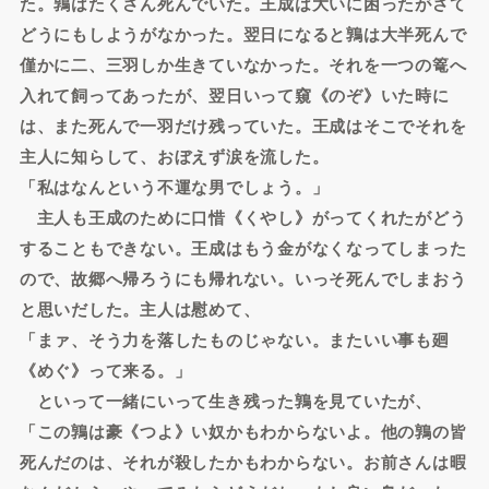
た。鶉はたくさん死んでいた。王成は大いに困ったがさて
どうにもしようがなかった。翌日になると鶉は大半死んで
僅かに二、三羽しか生きていなかった。それを一つの篭へ
入れて飼ってあったが、翌日いって窺《のぞ》いた時に
は、また死んで一羽だけ残っていた。王成はそこでそれを
主人に知らして、おぼえず涙を流した。
「私はなんという不運な男でしょう。」
主人も王成のために口惜《くやし》がってくれたがどう
することもできない。王成はもう金がなくなってしまった
ので、故郷へ帰ろうにも帰れない。いっそ死んでしまおう
と思いだした。主人は慰めて、
「まァ、そう力を落したものじゃない。またいい事も廻
《めぐ》って来る。」
といって一緒にいって生き残った鶉を見ていたが、
「この鶉は豪《つよ》い奴かもわからないよ。他の鶉の皆
死んだのは、それが殺したかもわからない。お前さんは暇