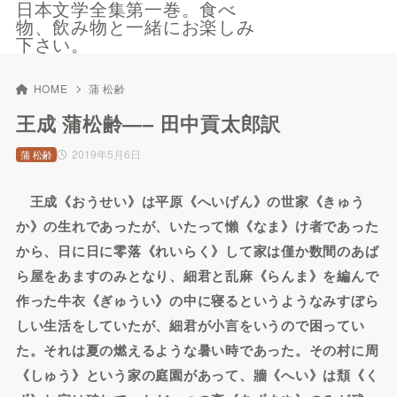
日本文学全集第一巻。食べ
物、飲み物と一緒にお楽しみ
下さい。
HOME
蒲 松齢
王成 蒲松齢—– 田中貢太郎訳
2019年5月6日
蒲 松齢
王成《おうせい》は平原《へいげん》の世家《きゅう
か》の生れであったが、いたって懶《なま》け者であった
から、日に日に零落《れいらく》して家は僅か数間のあば
ら屋をあますのみとなり、細君と乱麻《らんま》を編んで
作った牛衣《ぎゅうい》の中に寝るというようなみすぼら
しい生活をしていたが、細君が小言をいうので困ってい
た。それは夏の燃えるような暑い時であった。その村に周
《しゅう》という家の庭園があって、牆《へい》は頽《く