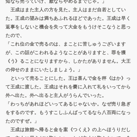
知なら売っていけ、厭ならやめるまでじゃ。」
王成はまた主人の方を見た。主人はまだ自若としてい
た。王成の望みは満ちあふれるほどであった。王成は早く
返事をしないと機会を失って大金をもうけそこなうと思っ
たので、
「これ位の金で売るのは、まことに苦しゅうございます
が、この話がこわれるようなことがありますと、罪を獲
《う》ることになりますから、しかたがありません。大王
の仰せのままにいたしましょう。」
といって売ることにした。王は喜んで金を秤《はか》っ
て王成に渡した。王成はそれを嚢に入れて礼をいってから
外へ出た。外へ出ると主人がうらんでいった。
「わっちがあれほどいってあるじゃないか。なぜ売り急ぎ
をするのです。もうすこしふんばってるなら八百両になっ
たのですぜ。」
王成は旅館へ帰ると金を案《つくえ》の上へほうりだし