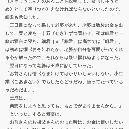
《ぎきょうしん》のあることを説明して、姑《しゅうと
め》として事《つか》えなければならないといったので、
細君も承知した。
三日目になって果して老婆が来た。老婆は数枚の金を出
して、粟と麦を一｜石《せき》ずつ買わせ、夜は細君と一
緒の寝台に寝た。細君［＃「細君」は底本では「組君」］
は初めは懼《おそ》れたが、老婆が自分を可愛がってくれ
る心が解ったので、それからは疑い懼れぬようになった。
翌日になって老婆は王成に話していった。
「お前さんは惰《なま》けてばかりいちゃいけない。小生
業《こあきない》でもしたらどうだね、坐ってたべていち
ゃだめだよ。」
王成は、
「商売をしようと思っても、もとでがありませんから。」
といった。すると老婆は、
「お前さんのお祖父さんのおった時は、お金は使いしだい