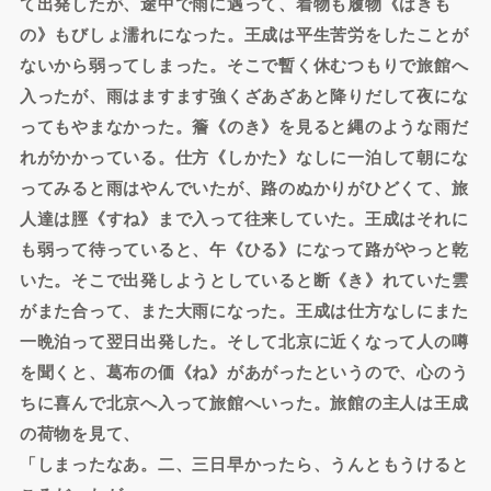
て出発したが、途中で雨に遇って、着物も履物《はきも
の》もびしょ濡れになった。王成は平生苦労をしたことが
ないから弱ってしまった。そこで暫く休むつもりで旅館へ
入ったが、雨はますます強くざあざあと降りだして夜にな
ってもやまなかった。簷《のき》を見ると縄のような雨だ
れがかかっている。仕方《しかた》なしに一泊して朝にな
ってみると雨はやんでいたが、路のぬかりがひどくて、旅
人達は脛《すね》まで入って往来していた。王成はそれに
も弱って待っていると、午《ひる》になって路がやっと乾
いた。そこで出発しようとしていると断《き》れていた雲
がまた合って、また大雨になった。王成は仕方なしにまた
一晩泊って翌日出発した。そして北京に近くなって人の噂
を聞くと、葛布の価《ね》があがったというので、心のう
ちに喜んで北京へ入って旅館へいった。旅館の主人は王成
の荷物を見て、
「しまったなあ。二、三日早かったら、うんともうけると