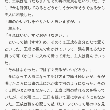
た。王成は忽《たちま》ちその鶉の売買を思いついた。そ
こで金を計算してみるとどうかこうか出来そうであるから
主人に相談した。
「鶉のかいだしをやりたいと思いますが。」
主人も、
「それはいい、すぐおやりなさい。」
といって勧《すす》め、そのうえ王成を当分ただで置く
といった。王成は喜んで出かけていって、鶉を買えるだけ
買って篭《かご》に入れて帰って来た。主人は喜んでいっ
た。
「それはよかった。ではすぐ売るがいいだろう。」
夜になって大雨になって明け方まで降り続いたが、夜が
明けたころには路の上に水が出て河のようになった。その
うえ雨がまだやまなかった。王成は雨の晴れるのを待って
いたが、その雨は二、三日も続いて更にやみそうにもなか
った。王成は鶉を心配して起《た》っていって篭の中を見