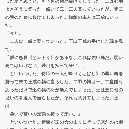
ったかと思うと、もう男の鶉が負けてしまった。王は心地
よさそうに笑った。続いて二、三人登っていったが、皆王
の鶉のために負けてしまった。旅館の主人は王成にいっ
た。
「今だ。」
二人は一緒に登っていった。王は王成の手にした鶉を見
て、
「眼に怒脈《どみゃく》があるな、これは強い鳥だ。弱い
鳥ではいけない。鉄口を持って来い。」
といいつけた。侍臣の一人が喙《くちばし》の黒い鶉を
持って来て王成の鶉に当らした。二羽の鶉は一、二度蹴り
あっただけで王の鶉の羽が痛んでしまった。王は更に他の
良いのを選んで当らしたが、それも負けてしまった。王
は、
「急いで宮中の玉鶉を持って来い。」
といいつけた。侍臣が王の命のままに持って来たのは羽