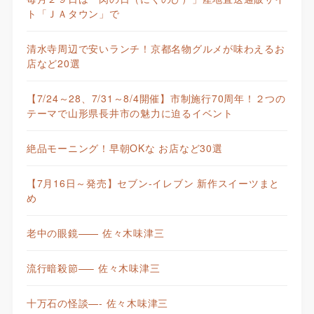
ト「ＪＡタウン」で
清水寺周辺で安いランチ！京都名物グルメが味わえるお
店など20選
【7/24～28、7/31～8/4開催】市制施行70周年！２つの
テーマで山形県長井市の魅力に迫るイベント
絶品モーニング！早朝OKな お店など30選
【7月16日～発売】セブン-イレブン 新作スイーツまと
め
老中の眼鏡—— 佐々木味津三
流行暗殺節—– 佐々木味津三
十万石の怪談—- 佐々木味津三