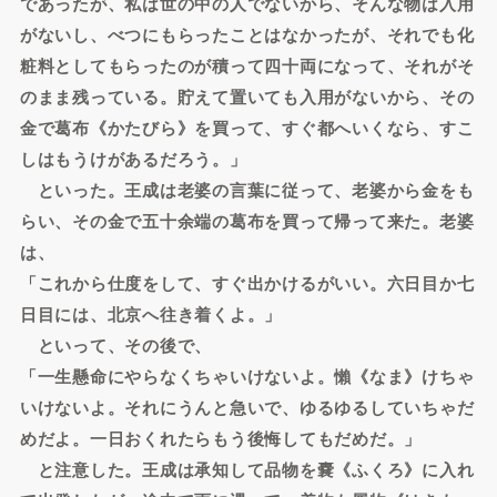
であったが、私は世の中の人でないから、そんな物は入用
がないし、べつにもらったことはなかったが、それでも化
粧料としてもらったのが積って四十両になって、それがそ
のまま残っている。貯えて置いても入用がないから、その
金で葛布《かたびら》を買って、すぐ都へいくなら、すこ
しはもうけがあるだろう。」
といった。王成は老婆の言葉に従って、老婆から金をも
らい、その金で五十余端の葛布を買って帰って来た。老婆
は、
「これから仕度をして、すぐ出かけるがいい。六日目か七
日目には、北京へ往き着くよ。」
といって、その後で、
「一生懸命にやらなくちゃいけないよ。懶《なま》けちゃ
いけないよ。それにうんと急いで、ゆるゆるしていちゃだ
めだよ。一日おくれたらもう後悔してもだめだ。」
と注意した。王成は承知して品物を嚢《ふくろ》に入れ