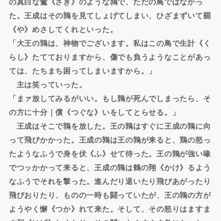
の真白な鷺《さぎ》のような鶉で、ただの鳥ではなかっ
た。王成はその鶉を見てしょげてしまい、ひざまずいて罷
《や》めさしてくれといった。
「大王の鶉は、神物でございます。私はこの鳥で生計《く
らし》たてておりますから、傷でも負うようなことがあっ
ては、たちまち困ってしまいますから。」
主は笑っていった。
「まァ放してみるがいい。もし鶉が死んでしまったら、そ
の方に十分｜償《つぐな》いをしてとらせる。」
王成はそこで鶉を放した。王の鶉はすぐに王成の鶉に向
って飛びかかった。王成の鶉は王の鶉が来ると、鶏の怒っ
たようなふうで身を伏《ふ》せて待った。王の鶉が強い喙
でつッかかって来ると、王成の鶉は鶴の翔《かけ》るよう
なふうでそれを撃った。進んだり退いたり飛びあがったり
飛びおりたり、ものの一時も闘っていたが、王の鶉の方が
ようやく懈《つか》れて来た。そして、その怒りはますま