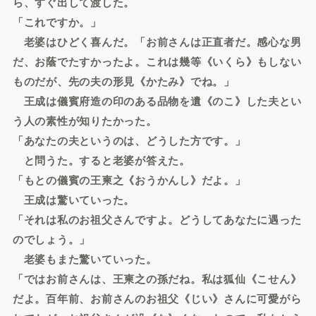
ら、すぐ出して渡した。
「これですか。」
老婆はひどく喜んだ。「お前さんは正直者だ。感心な男
だ、お蔭でたすかったよ。これは幾等《いくら》もしない
ものだが、先の夫の形見《かたみ》でね。」
王成は儀賓府造の印のある品物を遺《のこ》した夫とい
う人の素性が知りたかった。
「あなたの夫というのは、どうした方です。」
と問うた。すると老婆が答えた。
「もとの儀賓の王柬之《おうかんし》だよ。」
王成は驚いていった。
「それは私のお祖父さんですよ。どうしてあなたに遇った
のでしょう。」
老婆もまた驚いていった。
「ではお前さんは、王柬之の孫だね。私は狐仙《こせん》
だよ。百年前、お前さんのお祖父《じい》さんに可愛がら