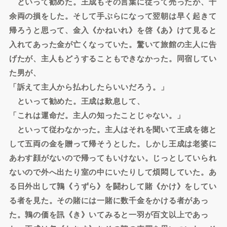
といって勧めた。王成もその言葉に従って売ったが、十
余両の損をした。そして手ぶらになって翌朝は早く起きて
帰ろうと思って、金入《かねいれ》を啓《あ》けて見ると
入れてあった金が亡くなっていた。驚いて旅館の主人に告
げたが、主人もどうすることもできなかった。同宿してい
た男が、
「訴えて主人から払わしたらいいだろう。」
といって勧めた。王成は歎息して、
「これは運命だ。主人の知ったことじゃない。」
といって従わなかった。主人はそれを聞いて王成を徳と
して五両の金を贈って帰そうとした。しかし王成は老婆に
あわす顔がないので帰ってもいけない。じっとしていられ
ないので外へ出たり室の中にいたりして煩悶していた。あ
る日外出して鶉《うずら》を闘わして賭《かけ》をしてい
る者を見た。その賭には一賭に数千金をかける者があっ
た。鶉の価を訊《き》いてみると一羽が百文以上であっ