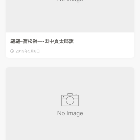
翩翩–蒲松齢—-田中貢太郎訳
2019年5月6日