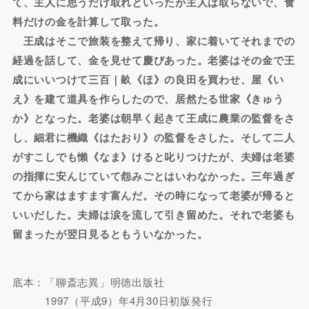
て、主人に思うだけ取れといったが主人は取らないで、食
料だけの金を計算して取った。
王成はそこで旅装を整えて帰り、家に着いてそれまでの
経過を話して、金を見せて慶びあった。老婆はその金で王
成にいいつけて三百｜畝《ほ》の良田を買わせ、屋《い
え》を建て道具を作らしたので、居然たる世家《きゅう
か》となった。老婆は朝早く起きて王成に農業の監督をさ
し、細君に機織《はたおり》の監督をさした。そして二人
がすこしでも懶《なま》けると叱りつけたが、夫婦は老婆
の指揮に安んじていて怨みごとはいわなかった。三年過ぎ
てから家はますます富んだ。その時になって老婆が帰ると
いいだした。夫婦は涙を流して引き留めた。それで老婆も
留まったが翌日見るともういなかった。
底本：「聊斎志異」明徳出版社
1997（平成9）年4月30日初版発行