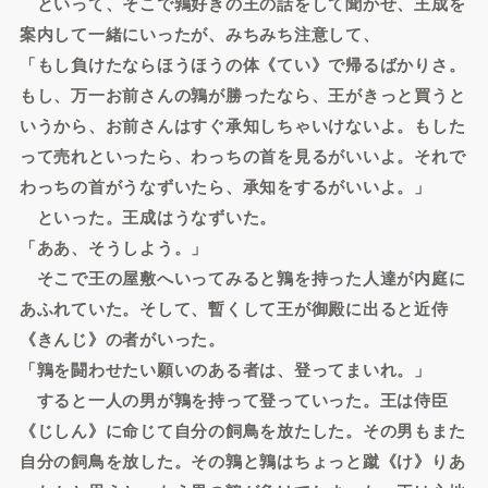
といって、そこで鶉好きの王の話をして聞かせ、王成を
案内して一緒にいったが、みちみち注意して、
「もし負けたならほうほうの体《てい》で帰るばかりさ。
もし、万一お前さんの鶉が勝ったなら、王がきっと買うと
いうから、お前さんはすぐ承知しちゃいけないよ。もした
って売れといったら、わっちの首を見るがいいよ。それで
わっちの首がうなずいたら、承知をするがいいよ。」
といった。王成はうなずいた。
「ああ、そうしよう。」
そこで王の屋敷へいってみると鶉を持った人達が内庭に
あふれていた。そして、暫くして王が御殿に出ると近侍
《きんじ》の者がいった。
「鶉を闘わせたい願いのある者は、登ってまいれ。」
すると一人の男が鶉を持って登っていった。王は侍臣
《じしん》に命じて自分の飼鳥を放たした。その男もまた
自分の飼鳥を放した。その鶉と鶉はちょっと蹴《け》りあ