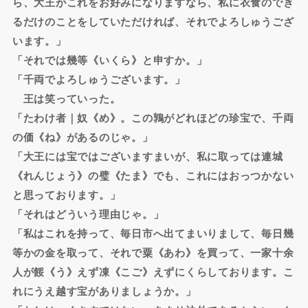
ら、大王がこれをお好みになりますなら、私に衣食のでき
るだけのことをしていただければ、それでよろしゅうござ
います。」
「それでは幾等《いくら》と申すか。」
「千両でよろしゅうございます。」
王は笑っていった。
「たわけ者｜奴《め》。この鶉がどれほどの珍宝で、千両
の価《ね》があるのじゃ。」
「大王には宝ではございますまいが、私に取っては連城
《れんじょう》の璧《たま》でも、これにはおっつかない
と思っております。」
「それはどういう理由じゃ。」
「私はこれを持って、毎日市へ出てまいりまして、毎日幾
等かの金を取って、それで粟《あわ》を買って、一家十余
人が餒《う》えず凍《こご》えずにくらしております。こ
れにうえ越す宝がありましょうか。」