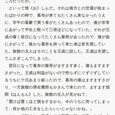
ころだったが。」
といって惜《お》しんだ。それは南方との交通が始まっ
たばかりの時で、葛布が来てもたくさん来なかったうえ
に、市中の富豪で買う者がたくさんあったので、価が非常
にあがって平生と較べて三倍ほどになっていた。それが王
成の着く前日になってたくさん着荷があったので、価が急
にさがって、後から葛布を持って来た者は皆失望してい
た。旅館の主人はそのことを王成に話した。王成は失望し
てふさぎこんでしまった。
翌日になって葛布の着荷がますます多く、価もますます
さがった。王成は利益がないので売らずにぐずぐずしてい
るうちに十日あまり経ったので、葛布の価はますますさが
り、一方旅館の滞在費用もかさんで来たので、ますます煩
悶《はんもん》した。旅館の主人が見かねて、
「置けば置くほど損をするから、今のうちに売ってしまっ
て、何か他の工夫をしたらいいじゃないかね。」