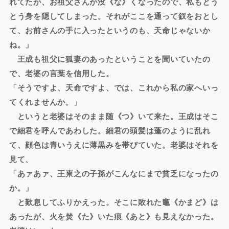
れてたが、お祖父さんが没《な》くなったので、私もとう
とう身を隠してしまった。それがここを通って釵をおとし
て、お前さんの手に入ったというのも、天命じゃないか
ね。」
王成も祖父に狐妻のあったということを聞いていたの
で、老婆の言葉を信用した。
「そうですよ、天命ですよ、では、これから私の家へいっ
てくれませんか。」
というと老婆はそのまま随《つ》いて来た。王成はそこ
で細君を呼んであわした。細君の頭髪は蓬のように乱れ
て、顔色は青いうえに薄黒みを帯びていた。老婆はそれを
見て、
「あァあァ、王柬之の子孫がこんなにまで貧乏になったの
か。」
と歎息してふりかえった。そこに敗れた竈《かまど》は
あったが、火を焚《た》いた痕《あと》も見えなかった。