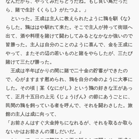
なんだから、やってみたらどうだね。もし良い鳥だった
ら、賭で生計《くらし》がたつよ。」
といった。王成は主人に教えられたように鶉を馴《な》
らした。鶉ははや馴れて来た。そこで主人が持って街頭へ
出て、酒や料理を賭けて闘わしてみるとなかなか強いので
皆勝った。主人は自分のことのように喜んで、金を王成に
やって、またその辺の若いものと賭をやらしたが、三たび
賭けて三たび勝った。
王成は半年ばかりの間に賭で二十金の貯蓄ができたの
で、心がますます慰められ、鶉を自分の命のように大事に
した。その頃｜某《なにがし》という鶉の好きな王があっ
て、正月十五日の上元《じょうげん》の節にあうごとに、
民間の鶉を飼っている者を呼んで、それを闘わさした。旅
館の主人は成に向って、
「お前さんはすぐ大金持ちになれるが、それを取るか取ら
ないかはお前さんの運しだいだ。」