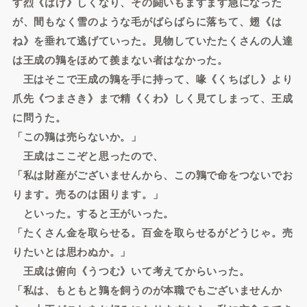
す烈《はげ》しくなり、その闘いもますます急になった
が、間もなく雪のような毛がばらばらに落ちて、翅《は
ね》を垂れて逃げていった。見物していたたくさんの人達
は王成の鶉をほめて羨まない者はなかった。
王はそこで王成の鶉を手に持って、喙《くちばし》より
爪先《つまさき》まで精《くわ》しく見てしまって、王成
に問うた。
「この鶉は売らないか。」
王成はここぞと思ったので、
「私は財産がございませんから、この鶉で命をつないでお
ります。売るのは困ります。」
といった。すると王がいった。
「たくさん金を取らせる。百金を取らせるがどうじゃ。売
りたいとは思わぬか。」
王成は俯向《うつむ》いて考えてからいった。
「私は、もともと鶉を飼うのが本職でもございませんか