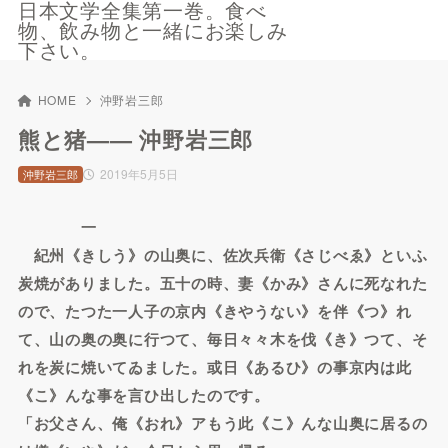
日本文学全集第一巻。食べ
物、飲み物と一緒にお楽しみ
下さい。
HOME
沖野岩三郎
熊と猪—— 沖野岩三郎
2019年5月5日
沖野岩三郎
一
紀州《きしう》の山奥に、佐次兵衛《さじべゑ》といふ
炭焼がありました。五十の時、妻《かみ》さんに死なれた
ので、たつた一人子の京内《きやうない》を伴《つ》れ
て、山の奥の奥に行つて、毎日々々木を伐《き》つて、そ
れを炭に焼いてゐました。或日《あるひ》の事京内は此
《こ》んな事を言ひ出したのです。
「お父さん、俺《おれ》アもう此《こ》んな山奥に居るの