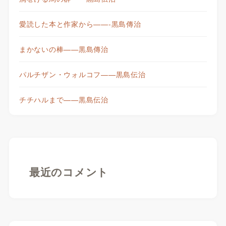
愛読した本と作家から——-黒島傳治
まかないの棒——黒島傳治
パルチザン・ウォルコフ——黒島伝治
チチハルまで——黒島伝治
最近のコメント