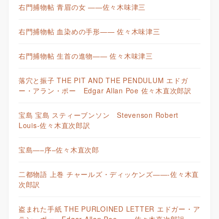
右門捕物帖 青眉の女 ——佐々木味津三
右門捕物帖 血染めの手形—— 佐々木味津三
右門捕物帖 生首の進物—— 佐々木味津三
落穴と振子 THE PIT AND THE PENDULUM エドガ
ー・アラン・ポー Edgar Allan Poe 佐々木直次郎訳
宝島 宝島 スティーブンソン Stevenson Robert
Louis-佐々木直次郎訳
宝島—–序–佐々木直次郎
二都物語 上巻 チャールズ・ディッケンズ——-佐々木直
次郎訳
盗まれた手紙 THE PURLOINED LETTER エドガー・ア