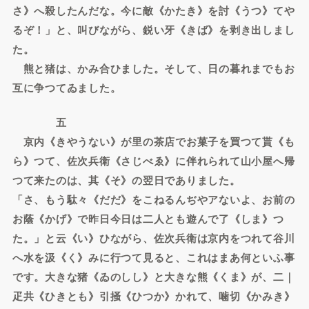
さ》へ殺したんだな。今に敵《かたき》を討《うつ》てや
るぞ！」と、叫びながら、鋭い牙《きば》を剥き出しまし
た。
熊と猪は、かみ合ひました。そして、日の暮れまでもお
互に争つてゐました。
五
京内《きやうない》が里の茶店でお菓子を買つて貰《も
ら》つて、佐次兵衛《さじべゑ》に伴れられて山小屋へ帰
つて来たのは、其《そ》の翌日でありました。
「さ、もう駄々《だだ》をこねるんぢやアないよ、お前の
お蔭《かげ》で昨日今日は二人とも遊んで了《しま》つ
た。」と云《い》ひながら、佐次兵衛は京内をつれて谷川
へ水を汲《く》みに行つて見ると、これはまあ何といふ事
です。大きな猪《ゐのしし》と大きな熊《くま》が、二｜
疋共《ひきとも》引掻《ひつか》かれて、噛切《かみき》