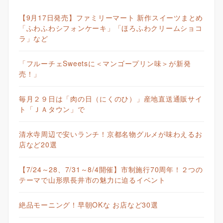
【9月17日発売】ファミリーマート 新作スイーツまとめ
「ふわふわシフォンケーキ」「ほろふわクリームショコ
ラ」など
「フルーチェSweetsに＜マンゴープリン味＞が新発
売！」
毎月２９日は「肉の日（にくのひ）」産地直送通販サイ
ト「ＪＡタウン」で
清水寺周辺で安いランチ！京都名物グルメが味わえるお
店など20選
【7/24～28、7/31～8/4開催】市制施行70周年！２つの
テーマで山形県長井市の魅力に迫るイベント
絶品モーニング！早朝OKな お店など30選