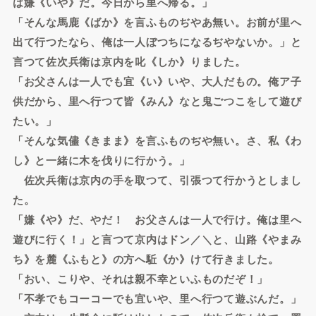
は嫌《いや》だ。今日から里へ帰る。」
「そんな馬鹿《ばか》を言ふものぢやあ無い。お前が里へ
出て行つたなら、俺は一人ぼつちになるぢやないか。」と
言つて佐次兵衛は京内を叱《しか》りました。
「お父さんは一人でも宜《い》いや、大人だもの。俺ア子
供だから、里へ行つて皆《みん》なと鬼ごつこをして遊び
たい。」
「そんな気儘《きまま》を言ふものぢや無い。さ、私《わ
し》と一緒に木を伐りに行かう。」
佐次兵衛は京内の手を取つて、引張つて行かうとしまし
た。
「嫌《や》だ、やだ！ お父さんは一人で行け。俺は里へ
遊びに行く！」と言つて京内はドン／＼と、山路《やまみ
ち》を麓《ふもと》の方へ駈《か》けて行きました。
「おい、こりや、それは親不幸といふものだぞ！」
「不孝でもコーコーでも宜いや、里へ行つて遊ぶんだ。」