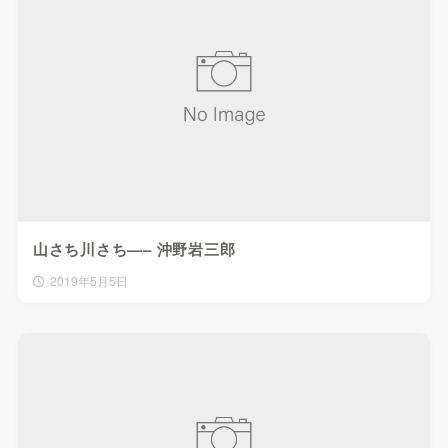
山さち川さち—– 沖野岩三郎
2019年5月5日