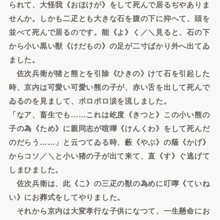
られて、大怪我《おほけが》をして死んで居るぢやありま
せんか。しかも二疋とも大きな石を腹の下に抑へて、頭を
並べて死んで居るのです。能《よ》く／＼見ると、石の下
から小い黒い獣《けだもの》の足が二寸ばかり外へ出てゐ
ました。
佐次兵衛が猪と熊とを引除《ひきの》けて石を引起した
時、京内は可愛い可愛い熊の子が、赤い舌を出して死んで
ゐるのを見まして、ポロポロ涙を流しました。
「なア、畜生でも……これは屹度《きつと》この小い熊の
子の為《ため》に親同志が喧嘩《けんくわ》をして死んだ
のだらう……」と云つてゐる時、藪《やぶ》の蔭《かげ》
からコソ／＼と小い猪の子が出て来て、直《す》ぐ逃げて
しまひました。
佐次兵衛は、此《こ》の三疋の獣の為めに叮嚀《ていね
い》にお葬式をしてやりました。
それから京内は大変孝行な子供になつて、一生懸命にお