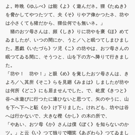
よ。昨晩《ゆふべ》は能《よ》く遊んだネ。狸《たぬき》
を脅かしてやつたツて、夫《そ》りやア偉かつたネ、坊や
は小さくても猪だから、狸位何でも無いネ。」
猪のおツ母さんは、頻《しき》りに坊やを褒《ほ》めて
ゐましたが、いつの間にか、うと／＼と眠つてしまひまし
た。悪戯《いたづら》ツ児《こ》の坊やは、おツ母さんの
眠つてゐる間に、そうつと、山を下の方へ降りて行きまし
た。
「坊や！ 坊や！」と眼《め》を覚したおツ母さんは、き
よろ／＼其所《そこ》らを見廻《みまは》しましたが坊や
は何所《どこ》にも居ませんでした。で、屹度《きつと》
谷へ水遊びに行つたに違ひないと思つて、矢のやうに、山
を下へ下へと駈《か》け下りました。けれども、坊やは谷
へは行かないで、大きな樫《かし》の木の所で、
「やあい、おツ母《か》さんは僕《ぼく》を知らないのか
ツ。」と云《い》つて独りで嘲笑《あざわら》つてゐまし