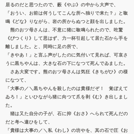
居るのだと思つたので、藪《やぶ》の中から大声で、
「おうい、お前は何うしてこんな所へ独りで来た？」と呶
鳴《どな》りながら、岩の所からぬつと顔を出しました。
熊のおツ母さんは、不意に猪に呶鳴られたので、吃驚
《びつくり》して思はず、力一杯引起して居た石から手を
離しました。と、同時に足の所で、
「きやあ！」と言ふ声がしたのに気付いて見れば、可哀さ
うに黒ちやんは、大きな石の下になつて死んでゐました。
さあ大変です。熊のおツ母さんは気狂《きちがひ》の様
になつて、
「大事の／＼黒ちやんを殺したのは貴様だぞ！ 覚ぼえて
ゐろ！」といひながら猪に向つて爪を剥《む》き出しまし
た。
猪は又た自分の子が、石に抑《おさ》へられて死んだの
だと考へ違ひをして、
「貴様は大事の／＼私《わし》の坊やを、其の石で圧《お