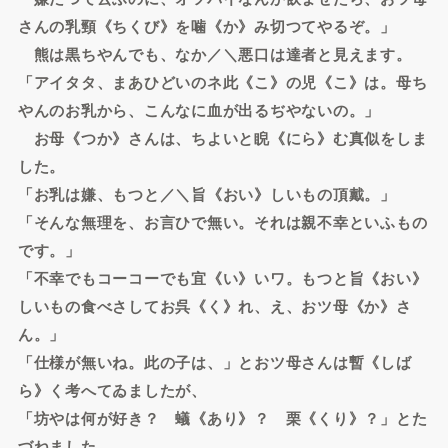
さんの乳頸《ちくび》を噛《か》み切つてやるぞ。」
熊は黒ちやんでも、なか／＼悪口は達者と見えます。
「アイタタ、まあひどいのネ此《こ》の児《こ》は。母ち
やんのお乳から、こんなに血が出るぢやないの。」
お母《つか》さんは、ちよいと睨《にら》む真似をしま
した。
「お乳は嫌、もつと／＼旨《おい》しいもの頂戴。」
「そんな無理を、お言ひで無い。それは親不幸といふもの
です。」
「不幸でもコーコーでも宜《い》いワ。もつと旨《おい》
しいもの食べさしてお呉《く》れ、え、おツ母《か》さ
ん。」
「仕様が無いね。此の子は、」とおツ母さんは暫《しば
ら》く考へてゐましたが、
「坊やは何が好き？ 蟻《あり》？ 栗《くり》？」とた
づねました。