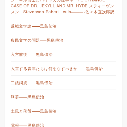
CASE OF DR. JEKYLL AND MR. HYDE スティーヴン
スン Stevenson Robert Louis———-佐々木直次郎訳
反戦文学論——黒島伝治
農民文学の問題—–黒島傳治
入営前後——黒島傳治
入営する青年たちは何をなすべきか——黒島傳治
二銭銅貨——黒島伝治
豚群——黒島伝治
土鼠と落盤——黒島傳治
電報——黒島傳治