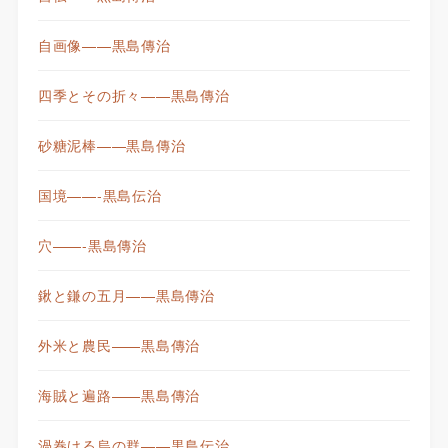
自画像——黒島傳治
四季とその折々——黒島傳治
砂糖泥棒——黒島傳治
国境——-黒島伝治
穴——-黒島傳治
鍬と鎌の五月——黒島傳治
外米と農民——黒島傳治
海賊と遍路——黒島傳治
渦巻ける烏の群——黒島伝治