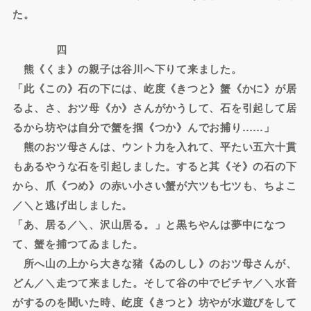
た。
四
熊《くま》の親子は谷川へ下りて来ました。
「此《この》石の下には、屹度《きつと》蟹《かに》が居
るよ、さ、おツ母《か》さんがかうして、石を引起して居
るから坊やは自分で蟹を掴《つか》んでお捕り……」
熊のおツ母さんは、ウント力を入れて、平たい五六十貫
もあるやうな石を引起しました。すると其《そ》の石の下
から、爪《つめ》の赤い小さい蟹が六ツも七ツも、ちよこ
／＼と逃げ出しました。
「あ、居る／＼、沢山居る。」と黒ちやんは夢中になつ
て、蟹を捕つてゐました。
所へ山の上から大きな猪《ゐのしし》のおツ母さんが、
どん／＼走つて来ました。そして谷の中でビチヤ／＼水音
がするのを聞いた時、屹度《きつと》坊やが水遊びをして