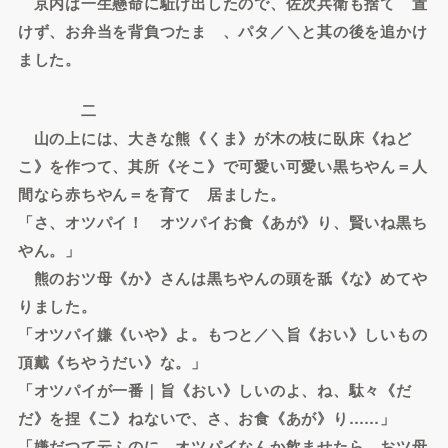
京内は一生懸命に駈け出したので、佐次兵衛も捨てゝ置
けず、お弁当を背負つたまゝ、パタ／＼と其の後を追かけ
ました。
二
山の上には、大きな熊《くま》が木の枝に臥床《ねど
こ》を作つて、其所《そこ》で可愛い可愛い黒ちやん＝人
間なら赤ちやん＝を育てゝ居ました。
「さ、オツパイ！ オツパイお食《あが》り、賢いね黒ち
やん。」
熊のおツ母《か》さんは黒ちやんの頭を舐《な》めてや
りました。
「オツパイ嫌《いや》よ。もつと／＼旨《おい》しいもの
頂戴《ちやうだい》な。」
「オツパイが一番｜旨《おい》しいのよ、ね、駄々《だ
だ》を捏《こ》ねないで、さ、お食《あが》り……」
「嫌だつて云ふのに、オツパイなんか飲ませたら、おツ母