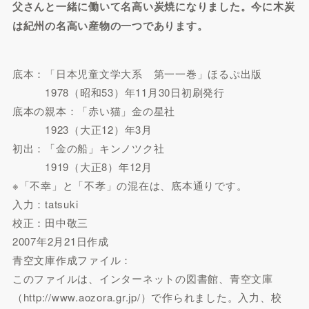
父さんと一緒に働いて名高い炭焼になりました。今に木炭
は紀州の名高い産物の一つであります。
底本：「日本児童文学大系 第一一巻」ほるぷ出版
1978（昭和53）年11月30日初刷発行
底本の親本：「赤い猫」金の星社
1923（大正12）年3月
初出：「金の船」キンノツク社
1919（大正8）年12月
※「不幸」と「不孝」の混在は、底本通りです。
入力：tatsuki
校正：田中敬三
2007年2月21日作成
青空文庫作成ファイル：
このファイルは、インターネットの図書館、青空文庫
（http://www.aozora.gr.jp/）で作られました。入力、校