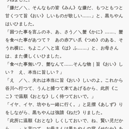
「嫌だ／＼、そんなもの皆《みん》な嫌だ、もつともつと
甘くつて旨《おい》しいものが欲しい……」と、黒ちやん
はいひました。
「困つた事を言ふのネ、あ、さう／＼蟹《かに》……、蟹
を食べた事があつて？ あの赤アい爪《つめ》のある、そ
うれ横に、ちよこ／＼と這《は》ふ……」と、お母さん
は、また優しくいひました。
「食べた事無いワ、蟹なんて……そんな物｜旨《おい》し
い？ え、本当に旨しい？」
「えゝ／＼、夫れは本当に旨《おい》しいのよ。これから
谷川へ行つて、うんと捕つて来てあげるから、此所《こ
こ》で温順《おとな》しく待つておいで。」
「イヤ、イヤ、坊やも一緒に行く。」と足摺《あしず》り
をしながら、黒ちやんは強請《ねだ》りました。
「此所に温順《おとな》しくしておいで、ね、賢い児だか
ら……」と言つて、お母さんは黒ちやんの背《せなか》を