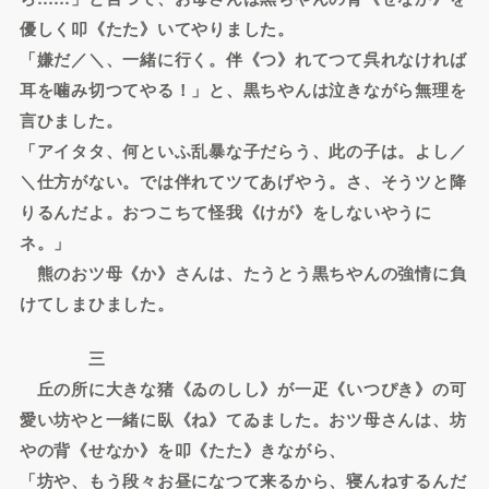
優しく叩《たた》いてやりました。
「嫌だ／＼、一緒に行く。伴《つ》れてつて呉れなければ
耳を噛み切つてやる！」と、黒ちやんは泣きながら無理を
言ひました。
「アイタタ、何といふ乱暴な子だらう、此の子は。よし／
＼仕方がない。では伴れてツてあげやう。さ、そうツと降
りるんだよ。おつこちて怪我《けが》をしないやうに
ネ。」
熊のおツ母《か》さんは、たうとう黒ちやんの強情に負
けてしまひました。
三
丘の所に大きな猪《ゐのしし》が一疋《いつぴき》の可
愛い坊やと一緒に臥《ね》てゐました。おツ母さんは、坊
やの背《せなか》を叩《たた》きながら、
「坊や、もう段々お昼になつて来るから、寝んねするんだ