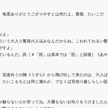
、毎度ありがとうござりやすとは何だよ。貴様、たいこだ
かよ」
ういう大入り繁昌の人込みなんだからね。こわれてわるい髪
ですよ」
ているんだ。詫［＃「詫」は底本では「詑」と誤植］《あや
、花道向うの鶉《うずら》から飛び出して来たのは、六人ば
。たいこもちとは同じ連れか、でなくば見知り越しらしい話
か触らないとか言ってね。大層もないお叱りをうけましたん