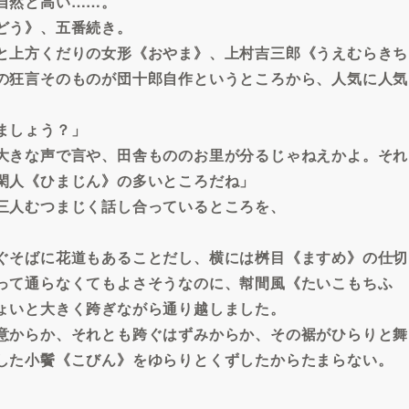
自然と高い……。
どう》、五番続き。
と上方くだりの女形《おやま》、上村吉三郎《うえむらきち
の狂言そのものが団十郎自作というところから、人気に人気
。
ましょう？」
大きな声で言や、田舎もののお里が分るじゃねえかよ。それ
閑人《ひまじん》の多いところだね」
三人むつまじく話し合っているところを、
ぐそばに花道もあることだし、横には桝目《ますめ》の仕切
って通らなくてもよさそうなのに、幇間風《たいこもちふ
ょいと大きく跨ぎながら通り越しました。
意からか、それとも跨ぐはずみからか、その裾がひらりと舞
した小鬢《こびん》をゆらりとくずしたからたまらない。