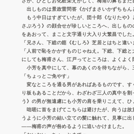
さが、ひとしお化粧栄えがして、梅甫の鼻もまた
出しものは景政雷問答《かげまさいかずちもん
もう中日はすぎていたが、団十郎《なりたや》
さぶろう》の顔合せが珍しいところへ、出しもの
をあおって、まこと文字通り大入り大繁昌でした
「兄さん、下総の筵《むしろ》芝居とはちと違い
「人前で恥をかかすものじゃねえ。下総、下総と
にしても梅甫さん、江戸ってところは、よくよく
小芳を真中にして、幕のあくのを待ちながら、
「ちょっとご免やす」
変なところを通る男があればあるものです、す
り板もあることだから、わざわざ三人の真中を割
う》の男が無遠慮にも小芳の肩を乗りこえて、ひ
咄嗟に首をまげてこちらは避けたが、向うは故
うように小芳の結い立ての髪に触れて、見事に出
――梅甫の声が咎めるように追いかけました。