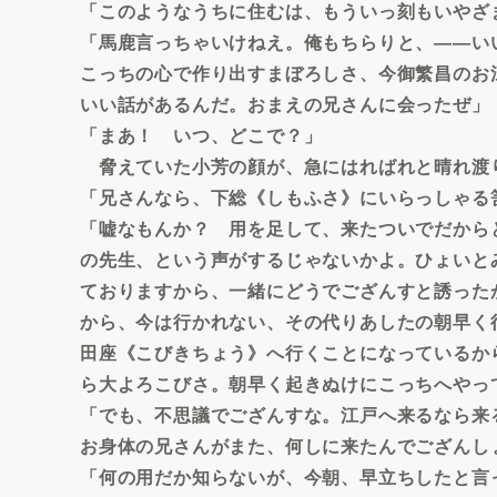
「このようなうちに住むは、もういっ刻もいやざ
「馬鹿言っちゃいけねえ。俺もちらりと、――い
こっちの心で作り出すまぼろしさ、今御繁昌のお
いい話があるんだ。おまえの兄さんに会ったぜ」
「まあ！ いつ、どこで？」
脅えていた小芳の顔が、急にはればれと晴れ渡
「兄さんなら、下総《しもふさ》にいらっしゃる
「嘘なもんか？ 用を足して、来たついでだから
の先生、という声がするじゃないかよ。ひょいと
ておりますから、一緒にどうでござんすと誘った
から、今は行かれない、その代りあしたの朝早く
田座《こびきちょう》へ行くことになっているか
ら大よろこびさ。朝早く起きぬけにこっちへやっ
「でも、不思議でござんすな。江戸へ来るなら来
お身体の兄さんがまた、何しに来たんでござんし
「何の用だか知らないが、今朝、早立ちしたと言