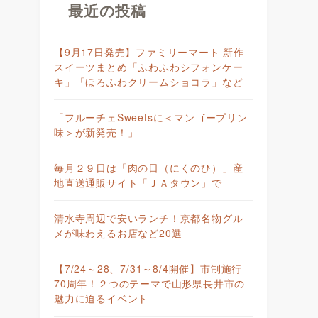
最近の投稿
【9月17日発売】ファミリーマート 新作
スイーツまとめ「ふわふわシフォンケー
キ」「ほろふわクリームショコラ」など
「フルーチェSweetsに＜マンゴープリン
味＞が新発売！」
毎月２９日は「肉の日（にくのひ）」産
地直送通販サイト「ＪＡタウン」で
清水寺周辺で安いランチ！京都名物グル
メが味わえるお店など20選
【7/24～28、7/31～8/4開催】市制施行
70周年！２つのテーマで山形県長井市の
魅力に迫るイベント