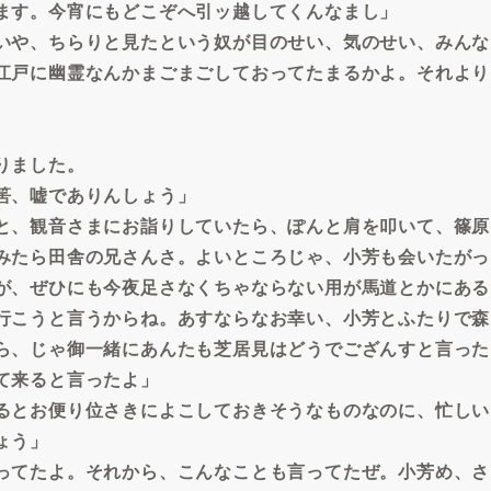
ます。今宵にもどこぞへ引ッ越してくんなまし」
いや、ちらりと見たという奴が目のせい、気のせい、みんな
江戸に幽霊なんかまごまごしておってたまるかよ。それより
りました。
筈、嘘でありんしょう」
と、観音さまにお詣りしていたら、ぽんと肩を叩いて、篠原
みたら田舎の兄さんさ。よいところじゃ、小芳も会いたがっ
が、ぜひにも今夜足さなくちゃならない用が馬道とかにある
行こうと言うからね。あすならなお幸い、小芳とふたりで森
ら、じゃ御一緒にあんたも芝居見はどうでござんすと言った
て来ると言ったよ」
るとお便り位さきによこしておきそうなものなのに、忙しい
ょう」
ってたよ。それから、こんなことも言ってたぜ。小芳め、さ