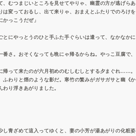
て、むつまじいところを見せてやりゃ、幽霊の方が逃げらあ
りは変っておるし、出て来りゃ、おまえとふたりでのろけを
にかっこうだぜ」
ごとにやっとうのひと手ふた手ぐらいは遣って、なかなかに
一番さ。おそくなっても晩にゃ帰るからね。やっこ豆腐で、
に帰って来たのが六月初めのむしむしとする夕まぐれ……。
、ふわりと煙のような影だ。寒竹の繁みがガサガサと幽《か
んわり浮きあがりました。
少し青ざめて這入ってゆくと、妻の小芳が湯あがりの化粧姿