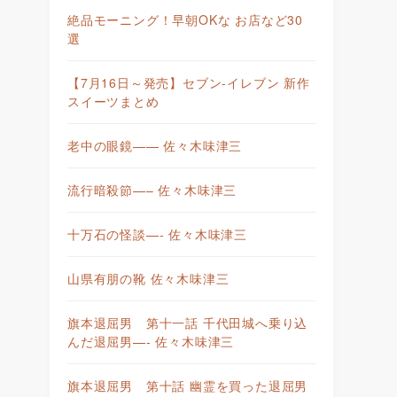
絶品モーニング！早朝OKな お店など30
選
【7月16日～発売】セブン-イレブン 新作
スイーツまとめ
老中の眼鏡—— 佐々木味津三
流行暗殺節—– 佐々木味津三
十万石の怪談—- 佐々木味津三
山県有朋の靴 佐々木味津三
旗本退屈男 第十一話 千代田城へ乗り込
んだ退屈男—- 佐々木味津三
旗本退屈男 第十話 幽霊を買った退屈男