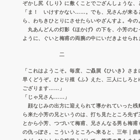
ぞかし尻《しり》に敷くことでござんしょうな、
「ま！ いけすかない……。でも、兄さんが来る
ら、わちきひとりにさせたらいやざんすよ。今の
丸あんどんの灯影《ほかげ》の下を、小芳のむ
ように、ぐいと梅甫の両腕の中にいだきよせられ
二
「これはようこそ。毎度、ご贔屓《ひいき》さま
早くどうぞ。ひとり殖《ふ》えた、三人にしろと
ござります……」
「じゃ兄さん……」
顔なじみの出方に迎えられて導かれていった桟
ら来た小芳の兄というのは、打ち見たところ先ず
とから小芳、つづいて梅甫、兄さんなる男も梅甫
の仇っぽさ。こういうところへ来ると、三年｜曲