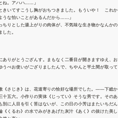
とね。アハハ……」
ときいてすこうし胸がおちつきました。もういや！ これか
ような怕いことがあるんだから……」
っちりとした湯上がりの肉体が、不気味な生き物かなんかの
ました。
にありがとうござんす。まもなく二番目が開きますゆえ、お
ゆうべお使いがござりましたんで、ちやんと平土間が取って
敷《さじき》は、花道寄りの恰好な場所でした。――下総か
三十五六。小作りの実体《じってい》そうな男です。そのあ
も別に人目を引く筈はないが、この日の小芳はまたいちだん
輪《くるわ》の水でみがきあげた灰汁《あく》の抜けた美し