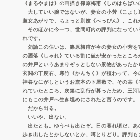
《まるやまは》の画描き篠原梅甫《しのはらばい
大していい腕ではないが、妻女の小芳《こよし
遊女あがりで、ちょっと別嬪《べっぴん》、これ
そのほかに今一つ、世間町内の評判になってい
れです。
勿論この住いは、篠原梅甫が今の妻女の小芳を
の洒落《しゃれ》ている割に値が安かったところ
の井戸というあまりぞッとしない景物があったか
玄関の丁度右、寒竹《かんちく》が植わって、今
神谷なにがしというお旗本の下屋敷で、その某《
れていたところ、次第に乱行が募ったため、三河
にもこの井戸へ生き埋めにされたと言うのです。
だから出る。
いいや、出ない。
出たとも。ゆうべも出たぞ。日の暮れ頃だ。あ
歩き出したとかしないとか、噂とりどり。評判も