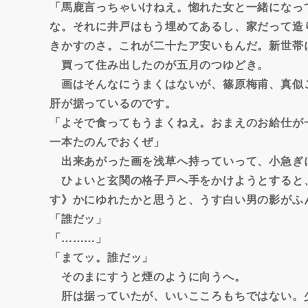
「馬鹿言っちゃいけねえ。惚れた女と一緒になっ
な。それに井戸はもう埋めてあるし、家だって造
きかすのさ。これが二十たア安いもんだ。新世帯
買って住み出したのが五月のつゆどき。
画はそんなにうまくはないが、篠原梅甫、真似
肝が据っているのです。
「よそで食ってもうまくねえ。おまえのお給仕が
一本たのんでおくぜ」
出来あがった画を浅草へ持っていって、小急ぎ
ひょいと玄関の格子戸へ手をかけようとすると
す》かにゆれたかと思うと、うす白い男の影がふ
「誰だッ」
「………」
「まてッ。誰だッ」
そのまにすうと煙のように向うへ。
肝は据っていたが、いいこころもちではない。