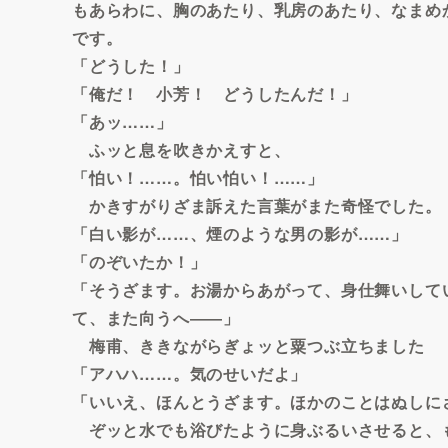
もあらわに、胸のあたり、乳房のあたり、なまめ
です。
「どうした！」
「俺だ！ 小芳！ どうしたんだ！」
「あッ……」
ふッと息を吹きかえすと、
「怕い！……。怕い怕い！……」
かきすがりざま訴えた言葉がまた奇怪でした。
「白い影が……、煙のような男の影が……」
「のぞいたか！」
「そうざます。お湯からあがって、身仕舞いして
て、また向うへ――」
梅甫、ききながらぎょッと粟つぶ立ちました
「アハハ……。気のせいだよ」
「いいえ、ほんとうざます。ほかのことはぬしに
ぞッと水でも浴びたように身ぶるいさせると、