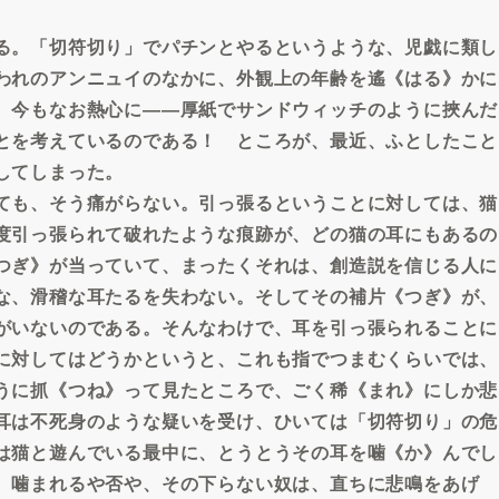
る。「切符切り」でパチンとやるというような、児戯に類し
われのアンニュイのなかに、外観上の年齢を遙《はる》かに
、今もなお熱心に――厚紙でサンドウィッチのように挾んだ
とを考えているのである！ ところが、最近、ふとしたこと
してしまった。
ても、そう痛がらない。引っ張るということに対しては、猫
度引っ張られて破れたような痕跡が、どの猫の耳にもあるの
つぎ》が当っていて、まったくそれは、創造説を信じる人に
な、滑稽な耳たるを失わない。そしてその補片《つぎ》が、
がいないのである。そんなわけで、耳を引っ張られることに
に対してはどうかというと、これも指でつまむくらいでは、
うに抓《つね》って見たところで、ごく稀《まれ》にしか悲
耳は不死身のような疑いを受け、ひいては「切符切り」の危
は猫と遊んでいる最中に、とうとうその耳を噛《か》んでし
。噛まれるや否や、その下らない奴は、直ちに悲鳴をあげ