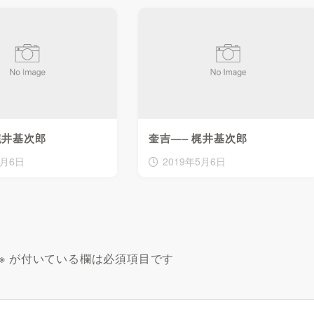
梶井基次郎
奎吉—– 梶井基次郎
5月6日
2019年5月6日
※
が付いている欄は必須項目です