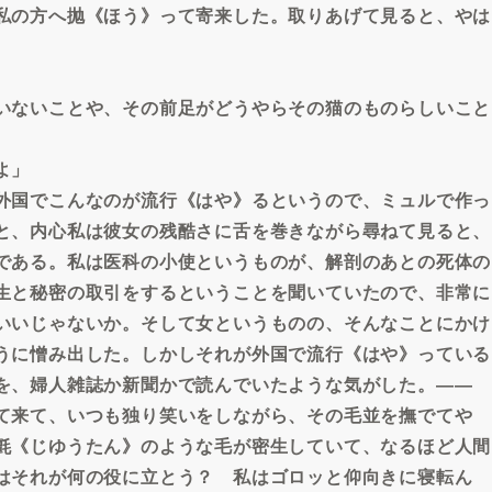
私の方へ抛《ほう》って寄来した。取りあげて見ると、やは
いないことや、その前足がどうやらその猫のものらしいこと
よ」
外国でこんなのが流行《はや》るというので、ミュルで作っ
と、内心私は彼女の残酷さに舌を巻きながら尋ねて見ると、
である。私は医科の小使というものが、解剖のあとの死体の
生と秘密の取引をするということを聞いていたので、非常に
いいじゃないか。そして女というものの、そんなことにかけ
うに憎み出した。しかしそれが外国で流行《はや》っている
を、婦人雑誌か新聞かで読んでいたような気がした。――
て来て、いつも独り笑いをしながら、その毛並を撫でてや
氈《じゆうたん》のような毛が密生していて、なるほど人間
はそれが何の役に立とう？ 私はゴロッと仰向きに寝転ん