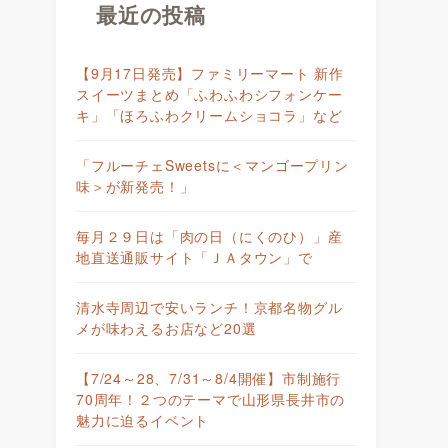
最近の投稿
【9月17日発売】ファミリーマート 新作
スイーツまとめ「ふわふわシフォンケー
キ」「ほろふわクリームショコラ」など
「フルーチェSweetsに＜マンゴープリン
味＞が新発売！」
毎月２９日は「肉の日（にくのひ）」産
地直送通販サイト「ＪＡタウン」で
清水寺周辺で安いランチ！京都名物グル
メが味わえるお店など20選
【7/24～28、7/31～8/4開催】市制施行
70周年！２つのテーマで山形県長井市の
魅力に迫るイベント