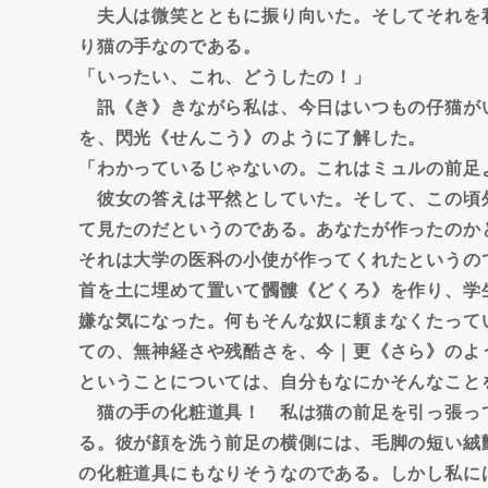
夫人は微笑とともに振り向いた。そしてそれを
り猫の手なのである。
「いったい、これ、どうしたの！」
訊《き》きながら私は、今日はいつもの仔猫が
を、閃光《せんこう》のように了解した。
「わかっているじゃないの。これはミュルの前足
彼女の答えは平然としていた。そして、この頃
て見たのだというのである。あなたが作ったのか
それは大学の医科の小使が作ってくれたというの
首を土に埋めて置いて髑髏《どくろ》を作り、学
嫌な気になった。何もそんな奴に頼まなくたって
ての、無神経さや残酷さを、今｜更《さら》のよ
ということについては、自分もなにかそんなこと
猫の手の化粧道具！ 私は猫の前足を引っ張っ
る。彼が顔を洗う前足の横側には、毛脚の短い絨
の化粧道具にもなりそうなのである。しかし私に