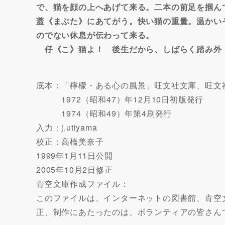
で、猫を顔の上へあげて来る。二本の前足を掴ん
蓋《まぶた》にあてがう。快い猫の重量。温かい
のでない休息が伝わって来る。
仔《こ》猫よ！ 後生だから、しばらく踏み外
底本：「檸檬・ある心の風景」旺文社文庫、旺文
1972（昭和47）年12月10日初版発行
1974（昭和49）年第4刷発行
入力：j.utiyama
校正：高橋美奈子
1999年1月11日公開
2005年10月2日修正
青空文庫作成ファイル：
このファイルは、インターネットの図書館、青空文庫（htt
正、制作にあたったのは、ボランティアの皆さん