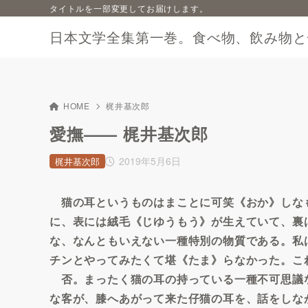
タイトルを一部変更してお届けします。
日本文学全集第一巻。食べ物、飲み物と
HOME
梶井基次郎
愛撫—— 梶井基次郎
2019年5月6日
梶井基次郎
猫の耳というものはまことに可笑《おか》しな
に、表には絨毛《じゆうもう》が生えていて、裏
な、なんともいえない一種特別の物質である。私
チンとやってみたくて堪《たま》らなかった。こ
否。まったく猫の耳の持っている一種不可思議
な客が、膝へあがって来た仔猫の耳を、話をしな