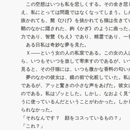
この空想はいつも私を悲しくする。その全き悲
え、私にとっては問題ではなくなってしまう。し
抜かれても、髭《ひげ》を抜かれても猫は生きて
鞘のなかに隠された、鉤《かぎ》のように曲った
力であり、智慧《ちえ》であり、精霊であり、一
ある日私は奇妙な夢を見た。
Ｘ――という女の人の私室である。この女の人
ら、いつもそいつを放して寄来すのであるが、い
見ると、その仔猫には、いつも微かな香料の匂い
夢のなかの彼女は、鏡の前で化粧していた。私
であるが、アッと驚きの小さな声をあげた。彼女
のである。私はゾッとした。しかし、なおよく見
うに使っているんだということがわかった。しか
られなかった。
「それなんです？ 顔をコスっているもの？」
「これ？」