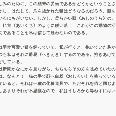
しみのために、この結末の妥当であるかどうかということさ
かし、はたして、爪を抜かれた猫はどうなるのだろう。眼を
いるにちがいない。しかし、柔らかい蹠《あしのうら》の、
、匕首《あいくち》のように鋭い爪！ これがこの動物の活
切であることを私は信じて疑わないのである。
は平常可愛い猫を飼っていて、私が行くと、抱いていた胸か
つも私はそれに辟易《へきえき》するのである。抱きあげて
がしている。
は新聞かなにかを見ながら、ちらちらその方を眺めていたの
は、なんと！ 猫の手で顔へ白粉《おしろい》を塗っている
ていると、それは一種の化粧道具で、ただそれを猫と同じよ
しあまりそれが不思議なので、私はうしろから尋ねずにはい