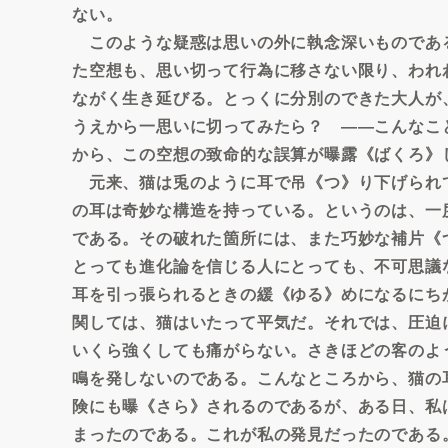
ない。
このような疑惑は思いの外に執念深いものであ
た空想も、思い切って行為に移さない限り、われ
ながく生き延びる。とっくに分別のできた大人が
うえから一思いに切ってみたら？ ――こんなこ
から、この空想の致命的な誤算が曝露《ばくろ》
元来、猫は兎のように耳で吊《つ》り下げられ
の耳は奇妙な構造を持っている。というのは、一
である。その破れた箇所には、また巧妙な補片《
とっても進化論を信じる人にとっても、不可思議
耳を引っ張られるときの緩《ゆる》めになるにち
関しては、猫はいたって平気だ。それでは、圧迫
いくら強くしても痛がらない。さきほどの客のよ
鳴を発しないのである。こんなところから、猫の
険にも曝《さら》されるのであるが、ある日、私
まったのである。これが私の発見だったのである