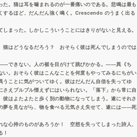
った。猫は耳を噛まれるのが一番痛いのである。悲鳴は最も
るほど、だんだん強く鳴く。Crescendo のうまく出る
てしまった。しかしこういうことにはきりがないと見える。
。
。猫はどうなるだろう？ おそらく彼は死んでしまうのでは
――できない。人の裾を目がけて跳びかかる。――異《ち
ない。おそらく彼はこんなことを何度もやってみるにちがい
異うことに気がついてゆく。彼はだんだん自信を失ってゆ
にさえブルブル慄えずにはいられない。「落下」から常に自
。彼はよたよたと歩く別の動物になってしまう。遂にそれさ
の夢を見ながら、物を食べる元気さえ失せて、遂には――死
れな心持のものがあろうか！ 空想を失ってしまった詩人、
る！