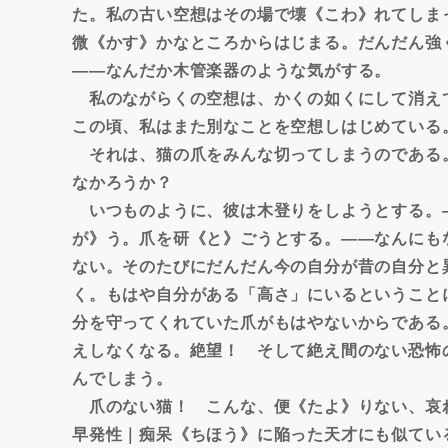
た。私の古い空想はその場で壊《こわ》れてしま
微《かす》かなところからはじまる。だんだん強くす
――なんだか木管楽器のような気がする。
私のながらくの空想は、かくの如くにして消え
この頃、私はまた別なことを空想しはじめている
それは、猫の爪をみんな切ってしまうのである
なかろうか？
いつものように、彼は木登りをしようとする。
が》う。爪を研《と》ごうとする。――なんにも
ない。そのたびにだんだん今の自分が昔の自分と
く。もはや自分がある「高さ」にいるということ
分を守ってくれていた爪がもはやないからである
えしなくなる。絶望！ そして絶え間のない恐怖
んでしまう。
爪のない猫！ こんな、便《たよ》りない、哀
早発性｜痴呆《ちほう》に陥った天才にも似てい