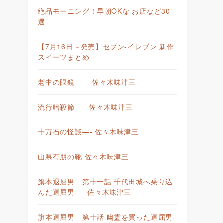
絶品モーニング！早朝OKな お店など30
選
【7月16日～発売】セブン-イレブン 新作
スイーツまとめ
老中の眼鏡—— 佐々木味津三
流行暗殺節—– 佐々木味津三
十万石の怪談—- 佐々木味津三
山県有朋の靴 佐々木味津三
旗本退屈男 第十一話 千代田城へ乗り込
んだ退屈男—- 佐々木味津三
旗本退屈男 第十話 幽霊を買った退屈男