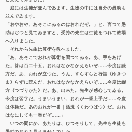
庭には生徒が並んでゐます。生徒の中には自分の愚助も
並んでゐます。
「おやおや、あそこにゐるのはおれだぞ。」と、言つて愚
助はぢつと見てゐますと、受持の先生は生徒をつれて教場
へ入りました。
それから先生は算術を教へました。
「あ、あそこでおれが算術を習つてゐる。あ、手をあげ
た。答は百二十五。おれはなかなかえらいぞ……今度は読
方だ。あ、おれが立つた。うん、すらすらと行詰《ゆきつ
ま》らずに読んだ。おれはなかなかえらいぞ……今度は綴
方《つづりかた》だ。あ、出来た。先生が感心してゐる。
今度は習字だ。うまいうまい、おれが一番上手だ……今度
は体操だ。あのおれが一番｜活溌《くわつぱつ》だ。おれ
はなにしても一番だぞ……」
いつの間にか、あたりは、ひつそりして、先生も生徒も
愚助のおれも見えませんでした。