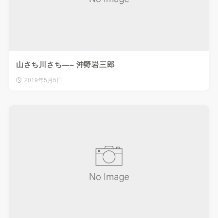
山さち川さち—– 沖野岩三郎
2019年5月5日