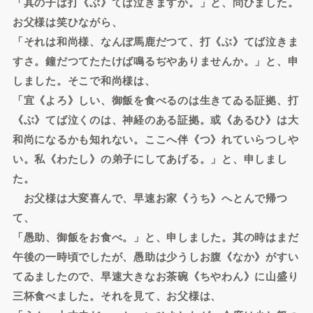
「其の子は打《ぶ》てば泣きますか。」と、問ひました。
お父様は笑ひながら、
「それは和尚様、なんぼ馬鹿だつて、打《ぶ》てば泣きま
すさ。鐘だつてたたけば鳴るぢやありませんか。」と、申
しました。そこで和尚様は、
「宜《よろ》しい、御飯を食べるのは生きてゐる証拠、打
《ぶ》てば泣くのは、神経のある証拠。或《あるひ》は大
和尚になるかも知れない。ここへ伴《つ》れていらつしや
い。私《わたし》の弟子にしてあげる。」と、申しまし
た。
お父様は大変喜んで、早速お家《うち》へとんで帰つ
て、
「愚助、御飯をお食べ。」と、申しました。其の時はまだ
午後の一時頃でしたが、愚助は少うしお腹《なか》がすい
てゐましたので、早速大きなお茶碗《ちやわん》に山盛り
三杯食べました。それを見て、お父様は、