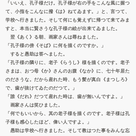
「いいえ、孔子様だけ。孔子様が右の手をこんな風に握つ
て、小指をこんなに撥《は》ねてゐます。」と、言つて、
学校へ行きました。そして何にも覚えずに帰つて来てみま
すと、本当に賢さうな孔子様の絵が出来てゐました。
翌《あく》る朝、画家さんは尋ねました。
「孔子様の傍《そば》に何を描くのですか。」
すると愚助は答へました。
「孔子様の隣りに、老子《らうし》様を描くのです。老子
さまは、おつ母《か》さんのお腹《なか》に、七十年居た
のださうな。だから産れた時、もう髪が真白《まつしろ》
で、歯が抜けてゐたのだつて。」
「誰《だれ》だつて産れた時は、歯が無いんですよ。」
画家さんは笑ひました。
「何でもいいから、其の老子様を描くのです。老子様は孔
子様も感心したほど、偉い人ですよ。」
愚助は学校へ行きました。そして教はつた事をみんな忘