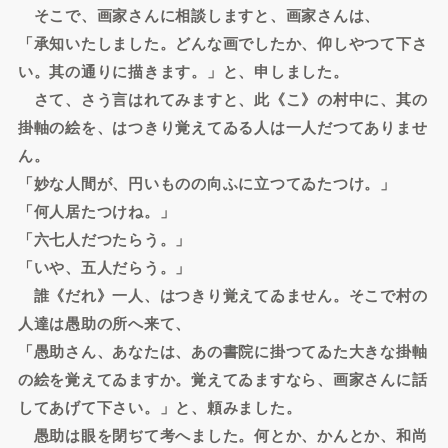
そこで、画家さんに相談しますと、画家さんは、
「承知いたしました。どんな画でしたか、仰しやつて下さ
い。其の通りに描きます。」と、申しました。
さて、さう言はれてみますと、此《こ》の村中に、其の
掛軸の絵を、はつきり覚えてゐる人は一人だつてありませ
ん。
「妙な人間が、円いものの向ふに立つてゐたつけ。」
「何人居たつけね。」
「六七人だつたらう。」
「いや、五人だらう。」
誰《だれ》一人、はつきり覚えてゐません。そこで村の
人達は愚助の所へ来て、
「愚助さん、あなたは、あの書院に掛つてゐた大きな掛軸
の絵を覚えてゐますか。覚えてゐますなら、画家さんに話
してあげて下さい。」と、頼みました。
愚助は眼を閉ぢて考へました。何とか、かんとか、和尚