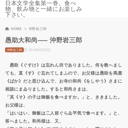
日本文学全集第一巻。食べ
物、飲み物と一緒にお楽しみ
下さい。
HOME
沖野岩三郎
愚助大和尚—– 沖野岩三郎
2019年5月5日
沖野岩三郎
愚助《ぐすけ》は忘れん坊でありました。何を教へまし
ても、直《す》ぐ忘れてしまふので、お父様は愚助を馬鹿
《ばか》だと思ひ込んで、お寺の和尚《をしやう》さまに
相談にまゐりました。すると和尚さまは、
「其《そ》の子は御飯を食べますか。」と、ききました。
お父様は、
「はいはい、御飯は二人前ぐらゐ平気で食べます。」と、
答へました。和尚様は、又、