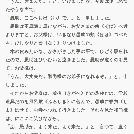
「うん、大丈夫だ。」と、いひましたが、今度は少し怒つ
たやうな声で、
「愚助、ここへお出《い》で。」と、申しました。
愚助は不思議に思ひながら、お父さまの傍《そば》へ近
よりますと、お父様は、いきなり愚助の頬《ほほ》つぺた
を、ぴしやりと殴《なぐ》りつけました。
木の皮みたいな、がさがさした手の平で、ひどく殴られ
たので、愚助はひいひいと泣きました。愚助が泣くのを見
て、お父様は、
「うん、大丈夫だ。和尚様のお弟子になれるぞ。」と、申
しました。
それからお父様は、着換《きがへ》だの足袋だの、学校
道具だのを風呂敷《ふろしき》に包んで、愚助に脊負《し
よ》はせて、お寺へつれて行きました。それを見た和尚様
は、にこにこ笑ひながら、
「あ、愚助か。よく来た、よく来た。」と、言つて、直ぐ