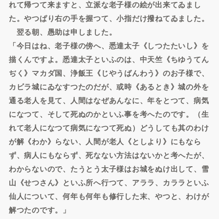
れて帰つて来ますと、立派な老子様の絵が出来てゐまし
た。やつぱり右の手を握つて、小指だけ撥ねてゐました。
翌る朝、愚助は申しました。
「今日はね、老子様の傍へ、悉達太子《しつたたいし》を
描くんですよ。悉達太子といふのは、中天竺《ちゆうてん
ぢく》マカダ国、浄飯王《じやうばんわう》のお子様で、
カビラ城にゐなすつたのだが、或時《あるとき》城の外を
通る老人を見て、人間はなぜあんなに、年をとつて、病気
になつて、そして死ぬのかといふ事を考へたのです。（生
れて老人になつて病気になつて死ぬ）どうしても其のわけ
が解《わか》らない、人間が老人《としより》にもなら
ず、病人にもならず、死なない方法はないかと考へたが、
わからないので、たうとう太子様はお城をぬけ出して、雪
山《せつさん》といふ所へ行つて、アララ、カララといふ
仙人について、何年も何年も修行した末、やつと、わけが
解つたのです。」