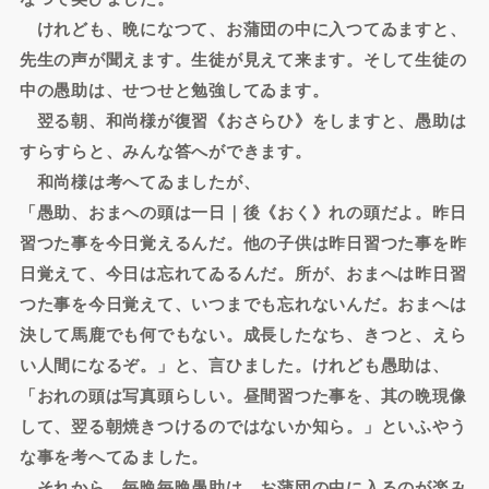
けれども、晩になつて、お蒲団の中に入つてゐますと、
先生の声が聞えます。生徒が見えて来ます。そして生徒の
中の愚助は、せつせと勉強してゐます。
翌る朝、和尚様が復習《おさらひ》をしますと、愚助は
すらすらと、みんな答へができます。
和尚様は考へてゐましたが、
「愚助、おまへの頭は一日｜後《おく》れの頭だよ。昨日
習つた事を今日覚えるんだ。他の子供は昨日習つた事を昨
日覚えて、今日は忘れてゐるんだ。所が、おまへは昨日習
つた事を今日覚えて、いつまでも忘れないんだ。おまへは
決して馬鹿でも何でもない。成長したなち、きつと、えら
い人間になるぞ。」と、言ひました。けれども愚助は、
「おれの頭は写真頭らしい。昼間習つた事を、其の晩現像
して、翌る朝焼きつけるのではないか知ら。」といふやう
な事を考へてゐました。
それから、毎晩毎晩愚助は、お蒲団の中に入るのが楽み