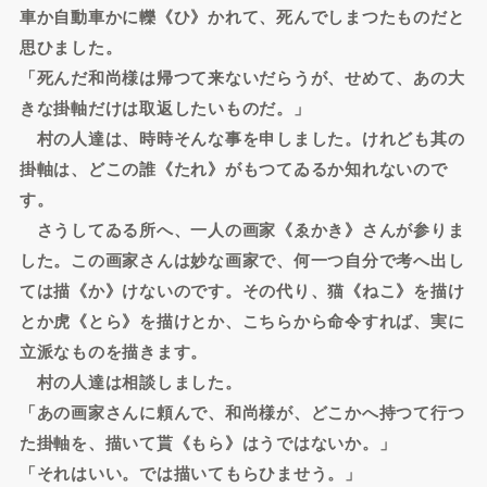
車か自動車かに轢《ひ》かれて、死んでしまつたものだと
思ひました。
「死んだ和尚様は帰つて来ないだらうが、せめて、あの大
きな掛軸だけは取返したいものだ。」
村の人達は、時時そんな事を申しました。けれども其の
掛軸は、どこの誰《たれ》がもつてゐるか知れないので
す。
さうしてゐる所へ、一人の画家《ゑかき》さんが参りま
した。この画家さんは妙な画家で、何一つ自分で考へ出し
ては描《か》けないのです。その代り、猫《ねこ》を描け
とか虎《とら》を描けとか、こちらから命令すれば、実に
立派なものを描きます。
村の人達は相談しました。
「あの画家さんに頼んで、和尚様が、どこかへ持つて行つ
た掛軸を、描いて貰《もら》はうではないか。」
「それはいい。では描いてもらひませう。」