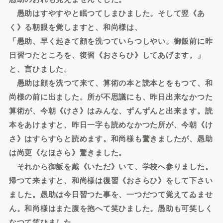
愚助はすやすやと眠つてしまひました。そして翌《あ
く》る朝眼を覚しますと、和尚様は、
「愚助、早く起きて顔を洗つていらつしやい。御飯前に昨
日習つたところを、復習《おさらひ》してあげます。」
と、言ひました。
愚助は顔を洗つて来て、算術の本と読本とをもつて、和
尚様の前に出ました。所が不思議にも、昨日出来なかつた
算術が、今朝《けさ》はみんな、ずんずんと出来ます。読
本をあけますと、昨日一字も読めなかつた所が、今朝《け
さ》はすらすらと読めます。和尚様も驚きましたが、愚助
は尚更《なほさら》驚きました。
それから御飯を戴《いただ》いて、学校へ参りました。
帰つて来ますと、和尚様は復習《おさらひ》をして下さい
ました。愚助は今日習つた事を、一つだつて覚えてゐませ
ん。和尚様はまた腹を抱へて笑ひました。愚助も可笑しく
なつて笑ひました。