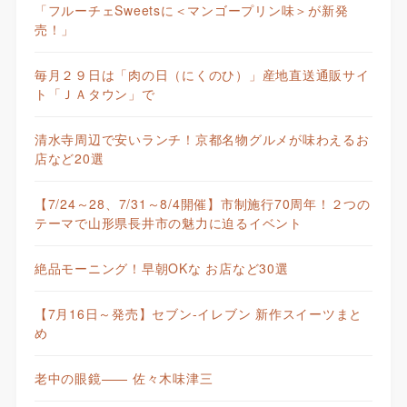
「フルーチェSweetsに＜マンゴープリン味＞が新発
売！」
毎月２９日は「肉の日（にくのひ）」産地直送通販サイ
ト「ＪＡタウン」で
清水寺周辺で安いランチ！京都名物グルメが味わえるお
店など20選
【7/24～28、7/31～8/4開催】市制施行70周年！２つの
テーマで山形県長井市の魅力に迫るイベント
絶品モーニング！早朝OKな お店など30選
【7月16日～発売】セブン-イレブン 新作スイーツまと
め
老中の眼鏡—— 佐々木味津三