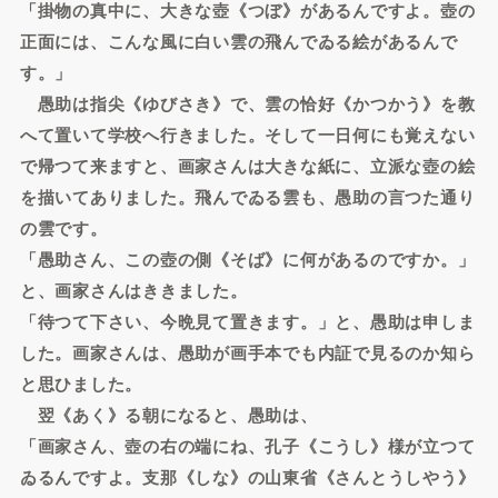
「掛物の真中に、大きな壺《つぼ》があるんですよ。壺の
正面には、こんな風に白い雲の飛んでゐる絵があるんで
す。」
愚助は指尖《ゆびさき》で、雲の恰好《かつかう》を教
へて置いて学校へ行きました。そして一日何にも覚えない
で帰つて来ますと、画家さんは大きな紙に、立派な壺の絵
を描いてありました。飛んでゐる雲も、愚助の言つた通り
の雲です。
「愚助さん、この壺の側《そば》に何があるのですか。」
と、画家さんはききました。
「待つて下さい、今晩見て置きます。」と、愚助は申しま
した。画家さんは、愚助が画手本でも内証で見るのか知ら
と思ひました。
翌《あく》る朝になると、愚助は、
「画家さん、壺の右の端にね、孔子《こうし》様が立つて
ゐるんですよ。支那《しな》の山東省《さんとうしやう》