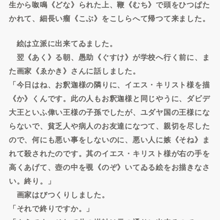
生から呶鳴《どな》られた上、鞭《むち》で頭をひつぱた
かれて、細長い瘤《こぶ》をこしらへて帰つて来ました。
絵は立派に出来てゐました。
翌《あく》る朝、愚助《ぐすけ》が学校へ行く前に、ま
た画家《ゑかき》さんに話しました。
「今日はね、お釈迦様の隣りに、イエス・キリスト様を描
《か》くんです。此の人もお釈迦様と同じやうに、ダビデ
大王といふ偉い王様の子孫でしたが、ユダヤ国の王様にな
らないで、貧乏人や病人のお友達になつて、親切を尽した
ので、何にも悪い事をしないのに、悪い人に嫉《そね》ま
れて殺されたのです。其のイエス・キリスト様が右の手を
高くあげて、壺の中を覗《のぞ》いてゐる絵をお描きなさ
い。終り。」
画家はびつくりしました。
「それで終りですか。」