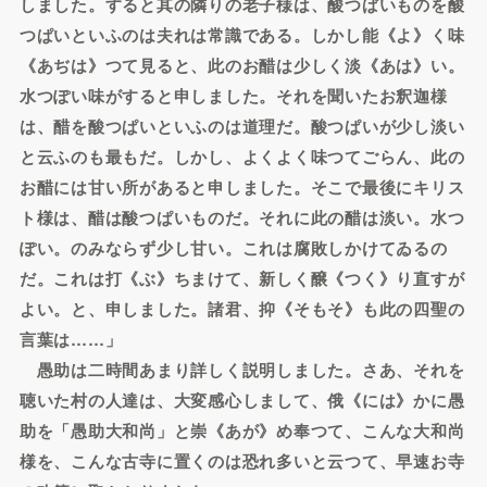
しました。すると其の隣りの老子様は、酸つぱいものを酸
つぱいといふのは夫れは常識である。しかし能《よ》く味
《あぢは》つて見ると、此のお醋は少しく淡《あは》い。
水つぽい味がすると申しました。それを聞いたお釈迦様
は、醋を酸つぱいといふのは道理だ。酸つぱいが少し淡い
と云ふのも最もだ。しかし、よくよく味つてごらん、此の
お醋には甘い所があると申しました。そこで最後にキリス
ト様は、醋は酸つぱいものだ。それに此の醋は淡い。水つ
ぽい。のみならず少し甘い。これは腐敗しかけてゐるの
だ。これは打《ぶ》ちまけて、新しく醸《つく》り直すが
よい。と、申しました。諸君、抑《そもそ》も此の四聖の
言葉は……」
愚助は二時間あまり詳しく説明しました。さあ、それを
聴いた村の人達は、大変感心しまして、俄《には》かに愚
助を「愚助大和尚」と崇《あが》め奉つて、こんな大和尚
様を、こんな古寺に置くのは恐れ多いと云つて、早速お寺