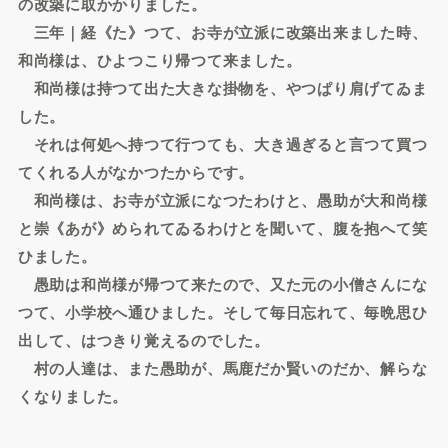
の改築に取かかりました。
三年｜経《た》つて、お寺が立派に改築出来ました時、
和尚様は、ひよつこり帰つて来ました。
和尚様は持つて出た大きな掛物を、やつぱり肩げてゐま
した。
それは何処へ持つて行つても、大き過ぎると言つて買つ
てくれる人がなかつたからです。
和尚様は、お寺が立派になつたわけと、愚助が大和尚様
と崇《あが》められてゐるわけとを聞いて、腹を抱へて笑
ひました。
愚助は和尚様が帰つて来たので、又た元の小僧さんにな
つて、小学校へ通ひました。そして毎日忘れて、毎晩思ひ
出して、はつきり覚えるのでした。
村の人達は、また愚助が、馬鹿だか賢いのだか、解らな
くなりました。