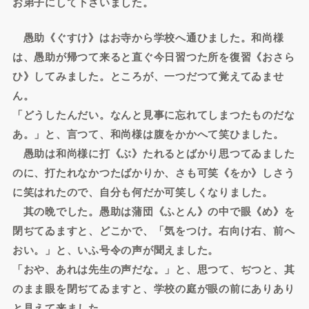
お弟子にして下さいました。
愚助《ぐすけ》はお寺から学校へ通ひました。和尚様
は、愚助が帰つて来ると直ぐ今日習つた所を復習《おさら
ひ》してみました。ところが、一つだつて覚えてゐませ
ん。
「どうしたんだい。なんと見事に忘れてしまつたものだな
あ。」と、言つて、和尚様は腹をかかへて笑ひました。
愚助は和尚様に打《ぶ》たれるとばかり思つてゐました
のに、打たれなかつたばかりか、さも可笑《をか》しさう
に笑はれたので、自分も何だか可笑しくなりました。
其の晩でした。愚助は蒲団《ふとん》の中で眼《め》を
閉ぢてゐますと、どこかで、「気をつけ。右向け右、前へ
おい。」と、いふ号令の声が聞えました。
「おや、あれは先生の声だな。」と、思つて、ぢつと、其
のまま眼を閉ぢてゐますと、学校の庭が眼の前にありあり
と見えて来ました。