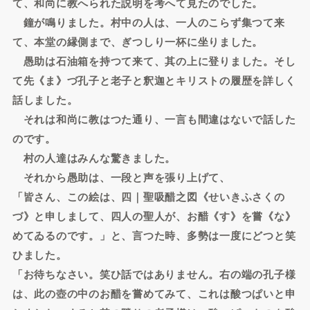
て、和尚に教へられた説明を考へて見たのでした。
鐘が鳴りました。村中の人は、一人のこらず集つて来
て、本堂の縁側まで、ぎつしり一杯に坐りました。
愚助は石油箱を持つて来て、其の上に登りました。そし
て先《ま》づ孔子と老子と釈迦とキリストの履歴を詳しく
話しました。
それは和尚に教はつた通り、一言も間違はないで話した
のです。
村の人達はみんな驚きました。
それから愚助は、一段と声を張り上げて、
「皆さん、この絵は、四｜聖吸醋之図《せいきふさくの
づ》と申しまして、四人の聖人が、お醋《す》を嘗《な》
めてゐるのです。」と、言つた時、多勢は一度にどつと笑
ひました。
「お待ちなさい。笑ひ話ではありません。右の端の孔子様
は、此の壺の中のお醋を嘗めてみて、これは酸つぱいと申