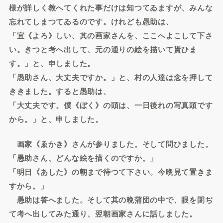
様が詳しく教へてくれた事だけは知つてゐますが、みんな
忘れてしまつてゐるのです。けれども愚助は、
「宜《よろ》しい、其の画家さんを、ここへよこして下さ
い。きつと考へ出して、元の通りの絵を描いて貰ひま
す。」と、申しました。
「愚助さん、大丈夫ですか。」と、村の人達は念を押して
ききました。すると愚助は、
「大丈夫です。僕《ぼく》の頭は、一日後れの写真頭です
から。」と、申しました。
画家《ゑかき》さんが参りました。そして問ひました。
「愚助さん、どんな絵を描くのですか。」
「明日《あした》の朝まで待つて下さい。今晩見て置きま
すから。」
愚助は答へました。そして其の晩蒲団の中で、眼を閉ぢ
て考へ出してみた通り、翌朝画家さんに話しました。