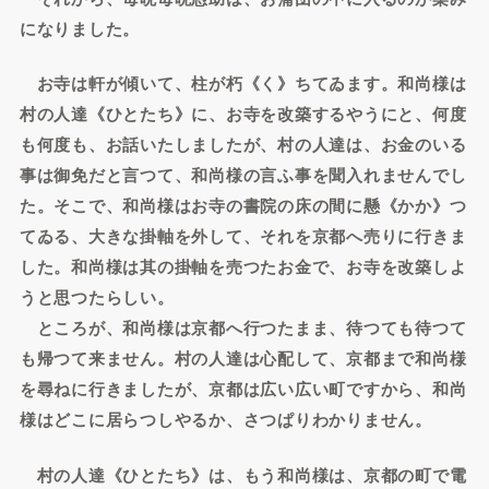
になりました。
お寺は軒が傾いて、柱が朽《く》ちてゐます。和尚様は
村の人達《ひとたち》に、お寺を改築するやうにと、何度
も何度も、お話いたしましたが、村の人達は、お金のいる
事は御免だと言つて、和尚様の言ふ事を聞入れませんでし
た。そこで、和尚様はお寺の書院の床の間に懸《かか》つ
てゐる、大きな掛軸を外して、それを京都へ売りに行きま
した。和尚様は其の掛軸を売つたお金で、お寺を改築しよ
うと思つたらしい。
ところが、和尚様は京都へ行つたまま、待つても待つて
も帰つて来ません。村の人達は心配して、京都まで和尚様
を尋ねに行きましたが、京都は広い広い町ですから、和尚
様はどこに居らつしやるか、さつぱりわかりません。
村の人達《ひとたち》は、もう和尚様は、京都の町で電