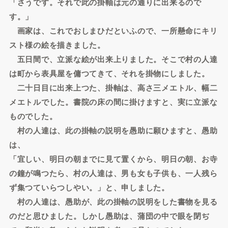
「さうです。それで此の掛軸は元の通りに出来るので
す。」
画家は、これでおしまひだといふので、一所懸命にキリ
スト様の絵を描きました。
五日間で、立派な絵が出来上りました。そこで村の人達
は町から表具屋を傭つてきて、それを掛物にしました。
二十日目に出来上つた、掛軸は、高さ三メエトル、幅二
メエトルでした。書院の床の間に掛けますと、実に立派な
ものでした。
村の人達は、此の掛軸の説明を愚助に願ひますと、愚助
は、
「宜しい、明日の朝までに見て置くから、明日の朝、お寺
の鐘が鳴つたら、村の人達は、男も女も子供も、一人残ら
ず集つていらつしやい。」と、申しました。
村の人達は、愚助が、此の掛軸の説明をした書物を見る
のだと思ひました。しかし愚助は、蒲団の中で眼を閉ぢ