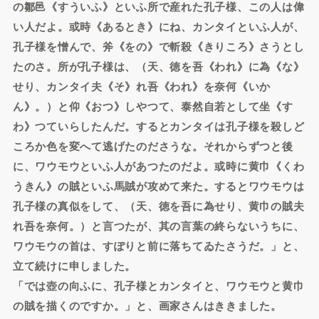
の鄒邑《すういふ》といふ所で産れた孔子様、この人は偉
い人だよ。或時《あるとき》にね、カンタイといふ人が、
孔子様を憎んで、斧《をの》で斬殺《きりころ》さうとし
たのさ。所が孔子様は、（天、徳を吾《われ》に為《な》
せり、カンタイ夫《そ》れ吾《われ》を奈何《いか
ん》。）と仰《おつ》しやつて、泰然自若として坐《す
わ》つていらしたんだ。するとカンタイは孔子様を殺しど
ころか色を変へて逃げたのださうな。それからずつと後
に、ワウモウといふ人があつたのだよ。或時に黄巾《くわ
うきん》の賊といふ馬賊が攻めて来た。するとワウモウは
孔子様の真似をして、（天、徳を吾に為せり、黄巾の賊夫
れ吾を奈何。）と言つたが、其の言葉の終らないうちに、
ワウモウの首は、すぽりと前に落ちてゐたさうだ。」と、
立て続けに申しました。
「では壺の向ふに、孔子様とカンタイと、ワウモウと黄巾
の賊を描くのですか。」と、画家さんはききました。