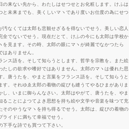
日の来ない先から、わたしはせつせとお化粧します。けふは
つと未来までも、美くしいマヽであり度いお仕度の為にせつ
が汚なくては太郎も悲観せざるを得ないでせう。美しい恋人
完全でないでせう。現在だとて、けふの今にも太郎は学校か
ヽを見ます。その時、太郎の眼にマヽが綺麗でなかつたら
ではありません。
ランス語を。そして知らうとします、哲学を宗教を。また絵
わたしの欲求や嗜好ではありません。太郎のマヽは優れた思
す。唐うたを、やまと言葉をフランス語を。そして知らうと
ます。それゆゑ太郎の着物の綻びも縫うてやるひまがありま
かし、いまに御らんなさい。太郎はやがて、唐うたを、やま
知ることによつてよき思想を持ち絵や文学や音楽を味つて充
たそのやうなマヽを持ち得るでせう。太郎は、綻びの着物の
プライドに満ちて幸福でせう。
の下手な詩でも買つて下さい。