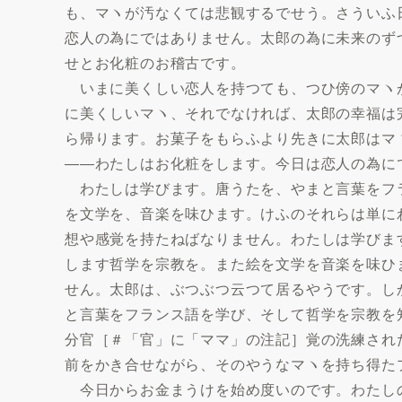
も、マヽが汚なくては悲観するでせう。さういふ
恋人の為にではありません。太郎の為に未来のず
せとお化粧のお稽古です。
いまに美くしい恋人を持つても、つひ傍のマヽ
に美くしいマヽ、それでなければ、太郎の幸福は
ら帰ります。お菓子をもらふより先きに太郎はマ
――わたしはお化粧をします。今日は恋人の為に
わたしは学びます。唐うたを、やまと言葉をフ
を文学を、音楽を味ひます。けふのそれらは単に
想や感覚を持たねばなりません。わたしは学びま
します哲学を宗教を。また絵を文学を音楽を味ひ
せん。太郎は、ぶつぶつ云つて居るやうです。し
と言葉をフランス語を学び、そして哲学を宗教を
分官［＃「官」に「ママ」の注記］覚の洗練され
前をかき合せながら、そのやうなマヽを持ち得た
今日からお金まうけを始め度いのです。わたし