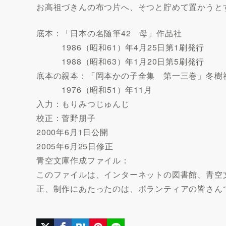
お高祖づきんの布つ片へ、そつと貯めて置かうと
底本：「日本の名随筆42 母」作品社
1986（昭和61）年4月25日第1刷発行
1988（昭和63）年1月20日第5刷発行
底本の親本：「岡本かの子全集 第一三巻」冬樹
1976（昭和51）年11月
入力：もりみつじゅんじ
校正：菅野朋子
2000年6月1日公開
2005年6月25日修正
青空文庫作成ファイル：
このファイルは、インターネットの図書館、青空文庫（htt
正、制作にあたったのは、ボランティアの皆さん