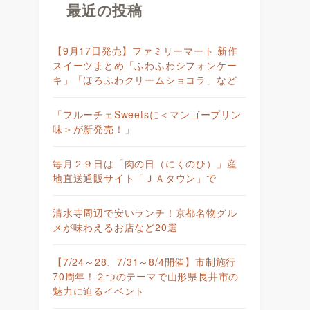
最近の投稿
【9月17日発売】ファミリーマート 新作
スイーツまとめ「ふわふわシフォンケー
キ」「ほろふわクリームショコラ」など
「フルーチェSweetsに＜マンゴープリン
味＞が新発売！」
毎月２９日は「肉の日（にくのひ）」産
地直送通販サイト「ＪＡタウン」で
清水寺周辺で安いランチ！京都名物グル
メが味わえるお店など20選
【7/24～28、7/31～8/4開催】市制施行
70周年！２つのテーマで山形県長井市の
魅力に迫るイベント