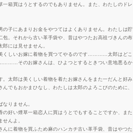
草一箱買はうとするのでもありません。また、わたしのドレ
男の子にあまりお金をやつてはよくありません。わたしは貯
二包。それから古い革手袋や、昔はやつたお高祖づきんの布
太郎には見せません。
美くしいお嫁に着物を買つてやるのです…………太郎はどこ
…………そのお嫁さんは、ひよつとするときつい意地悪るか
す。太郎は美くしい着物を着たお嫁さんをまた一だんと好み
さんでもおかまひなし、わたしは太郎のよろこびのために、
ばなりません。
香の好い煙草一箱恋人に買はうとでもすることですか、また
ませんよ。
さんに着物を買ふため麻のハンカチ古い革手袋、昔はやつた