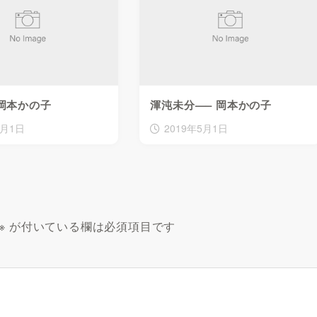
岡本かの子
渾沌未分—– 岡本かの子
5月1日
2019年5月1日
※
が付いている欄は必須項目です