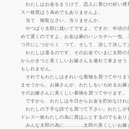
わたしはお金をまうけて、恋人に香ひの好い煙
ス一枚買はう為めでもありませんよ。
当てゝ御覧なさい。当りませんか。
やつぱり太郎に就いてですよ。ですが、年頃の
めて置くのですよ。お金は麻のハンカチへ一包、
つ片にしつかりくゝつて。そして、決して決して
わたしは遣るのです。そのお金でいまに太郎の
からかきつと美くしいお嫁さんを連れて来ませう
もしれません。
それでもわたしはきれいな着物を買つてやりま
ませうから。お嫁さんが、わたしをいぢめるお嫁
そのお嫁さんに美くしい着物を買つてやります。
ですから、わたしは今日からお金を貯めなけれ
わたしの下手な詩でも買つて下さい。わたしが
ドレス一枚わたしの為に買はふとするのでもあり
みんな太郎の為に…………太郎の美くしいお嫁