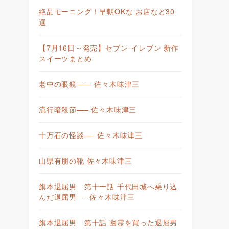
絶品モーニング！早朝OKな お店など30
選
【7月16日～発売】セブン-イレブン 新作
スイーツまとめ
老中の眼鏡—— 佐々木味津三
流行暗殺節—– 佐々木味津三
十万石の怪談—- 佐々木味津三
山県有朋の靴 佐々木味津三
旗本退屈男 第十一話 千代田城へ乗り込
んだ退屈男—- 佐々木味津三
旗本退屈男 第十話 幽霊を買った退屈男