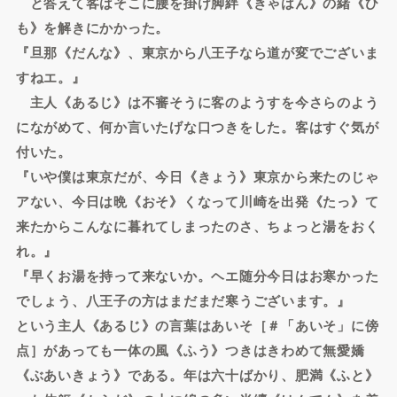
と答えて客はそこに腰を掛け脚絆《きゃはん》の緒《ひ
も》を解きにかかった。
『旦那《だんな》、東京から八王子なら道が変でございま
すねエ。』
主人《あるじ》は不審そうに客のようすを今さらのよう
にながめて、何か言いたげな口つきをした。客はすぐ気が
付いた。
『いや僕は東京だが、今日《きょう》東京から来たのじゃ
アない、今日は晩《おそ》くなって川崎を出発《たっ》て
来たからこんなに暮れてしまったのさ、ちょっと湯をおく
れ。』
『早くお湯を持って来ないか。ヘエ随分今日はお寒かった
でしょう、八王子の方はまだまだ寒うございます。』
という主人《あるじ》の言葉はあいそ［＃「あいそ」に傍
点］があっても一体の風《ふう》つきはきわめて無愛嬌
《ぶあいきょう》である。年は六十ばかり、肥満《ふと》