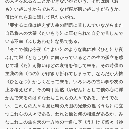
の人々を忘るることができないかという、それは憶《お
も》い起こすからである。なぜ僕が憶い起こすだろうか。
僕はそれを君に話して見たいがね。
『要するに僕は絶えず人生の問題に苦しんでいながらまた
自己将来の大望《たいもう》に圧せられて自分で苦しんで
いる不幸《ふしあわせ》な男である。
『そこで僕は今夜《こよい》のような晩に独《ひと》り夜
ふけて燈《ともしび》に向かっているとこの生の孤立を感
じて堪《た》え難いほどの哀情を催して来る。その時僕の
主我の角《つの》がぼきり折れてしまって、なんだか人懐
《ひとなつ》かしくなって来る。いろいろの古い事や友の
上を考えだす。その時｜油然《ゆぜん》として僕の心に浮
かんで来るのはすなわちこれらの人々である。そうでな
い、これらの人々を見た時の周囲の光景の裡《うち》に立
つこれらの人々である。われと他と何の相違があるか、み
なこれこの生を天の一方地の一角に享《う》けて悠々《ゆ