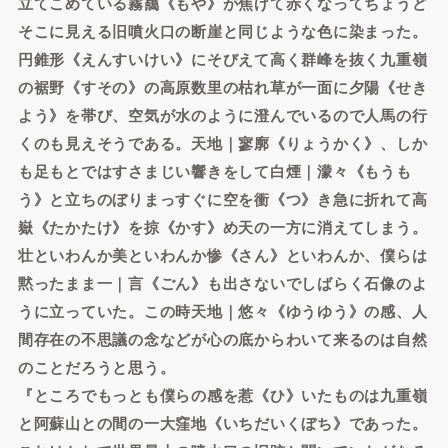
立てこめている霧靄《もや》が焦げて赤くなってちょうど
そこに見える旧噴火口の断崖と同じような色に染まった。
円錐形《えんすいけい》にそびえて高く群峰を抜く九重嶺
の裾野《すその》の高原数里の枯れ草が一面に夕陽《せき
よう》を帯び、空気が水のように澄んでいるので人馬の行
くのも見えそうである。天地｜寥廓《りょうかく》、しか
も足もとではすさまじい響きをして白煙｜濛々《もうも
う》と立ちのぼりまっすぐに空を衝《つ》き急に折れて高
嶽《たかたけ》を掠《かす》め天の一方に消えてしまう。
壮といわんか美といわんか惨《さん》といわんか、僕らは
黙ったまま一｜言《ごん》も出さないでしばらく石像のよ
うに立っていた。この時天地｜悠々《ゆうゆう》の感、人
間存在の不思議の念などが心の底からわいて来るのは自然
のことだろうと思う。
『ところでもっとも僕らの感を惹《ひ》いたものは九重嶺
と阿蘇山との間の一大窪地《いちだいくぼち》であった。