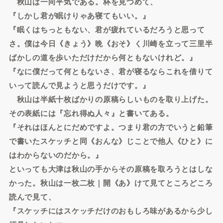
秋山は一向平気である。杯を見つめて、
『しかし君が眠けりゃあ寝てもいい。』
『眠くはちっともない、君が疲れているだろうと思って
さ。僕は今日《きょう》晩《おそ》く川崎を立って三里半
ばかしの道を歩いただけだから何ともないけれど。』
『なに僕だって何ともないさ、君が寝るならこれを借りて
いって読んで見ようと思うだけです。』
秋山は半紙十枚ばかりの原稿らしいものを取り上げた。
その表紙には『忘れ得ぬ人々』と書いてある。
『それはほんとにだめですよ。つまり君の方でいうと鉛筆
で書いたスケッチと同《おんな》じことで他人《ひと》に
はわからないのだから。』
といっても大津は秋山の手からその原稿を取ろうとはしな
かった。秋山は一枚二枚｜開《あ》けて見てところどころ
読んで見て、
『スケッチにはスケッチだけのおもしろ味があるから少し