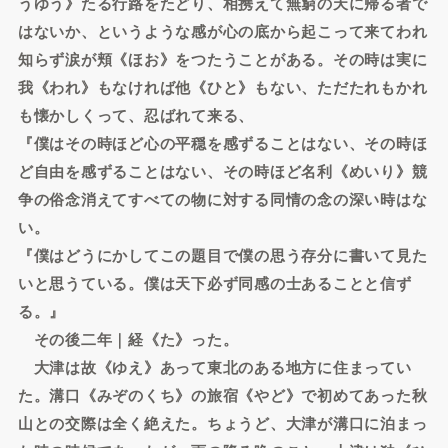
うゆう》たる行路をたどり、相携えて無窮の天に帰る者で
はないか、というような感が心の底から起こって来てわれ
知らず涙が頬《ほお》をつたうことがある。その時は実に
我《われ》もなければ他《ひと》もない、ただたれもかれ
も懐かしくって、忍ばれて来る、
『僕はその時ほど心の平穏を感ずることはない、その時ほ
ど自由を感ずることはない、その時ほど名利《めいり》競
争の俗念消えてすべての物に対する同情の念の深い時はな
い。
『僕はどうにかしてこの題目で僕の思う存分に書いて見た
いと思うている。僕は天下必ず同感の士あることと信ず
る。』
その後二年｜経《た》った。
大津は故《ゆえ》あって東北のある地方に住まってい
た。溝口《みぞのくち》の旅宿《やど》で初めてあった秋
山との交際は全く絶えた。ちょうど、大津が溝口に泊まっ