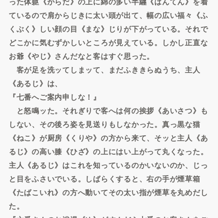
った体躯《からだ》の上に綿の多い半纒《はんてん》を着
ているので肩からじきに太い頭が出て、幅の広い福々《ふ
くぶく》しい顔の目《まな》じりが下がっている。それで
どこかに気むずかしいところが見えている。しかし正直な
お爺《やじ》さんだなと客はすぐ思った。
客が足を洗ッてしまッて、まだふききらぬうち、主人
《あるじ》は、
『七番へご案内申しな！』
と怒鳴ッた。それぎりで客へは何の挨拶《あいさつ》も
しない、その後ろ姿を見送りもしなかった。真っ黒な猫
《ねこ》が厨房《くりや》の方から来て、そッと主人《あ
るじ》の高い膝《ひざ》の上にはい上がって丸くなった。
主人《あるじ》はこれを知っているのかいないのか、じっ
と目をふさいでいる。しばらくすると、右の手が煙草箱
《たばこいれ》の方へ動いてその太い指が煙草を丸めだし
た。