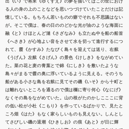
出《い》で将来《ゆくすえ》の夢を描いてはこの世におけ
る人の身の上のことなどを思いつづけていたことだけは記
憶している。もちろん若いものの癖でそれも不思議はない
が。そこで僕は、春の日ののどかな光が油のような海面に
融《と》けほとんど漣《さざなみ》も立たぬ中を船の船首
《へさき》が心地よい音をさせて水を切って進行するにつ
れて、霞《かすみ》たなびく島々を迎えては送り、右舷
《うげん》左舷《さげん》の景色《けしき》をながめてい
た。菜の花と麦の青葉とで錦《にしき》を敷いたような
島々がまるで霞の奥に浮いているように見える。そのうち
船がある小さな島を右舷に見てその磯《いそ》から十町と
は離れないところを通るので僕は欄に寄り何心《なにげ》
なくその島をながめていた。山の根がたのかしこここに背
の低い松が小杜《こもり》を作っているばかりで、見たと
ころ畑《はた》もなく家らしいものも見えない。しんとし
てさびしい磯の退潮《ひきしお》の痕《あと》が日に輝