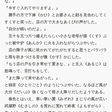
な。』
『今すぐ入れてやりますよ。』
勝手の方で下婢《かひ》とお婆さんと顔を見合わしてく
すくすと笑った。店の方で大きなあくびの声がした。
『自分が眠いのだよ。』
五十を五つ六つ越えたらしい小さな老母が煤《くす》ぶ
った被中炉《あんか》に火を入れながらつぶやいた。
店の障子が風に吹かれてがたがたすると思うとパラパラ
と雨を吹きつける音が微《かす》かにした。
『もう店の戸を引き寄せて置きな、』と主人《あるじ》は
怒鳴って、舌打ちをして、
『また降って来やあがった。』
と独言《ひとりごと》のようにつぶやいた。なるほど風が
大分《だいぶ》強くなって雨さえ降りだしたようである。
春先とはいえ、寒い寒い霙《みぞれ》まじりの風が広い
武蔵野《むさしの》を荒れに荒れて終夜《よもすがら》、