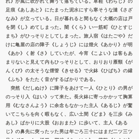
れ》が風に吹かれて舞うて落ちている。草鞋《わらじ》の
足痕《あしあと》にたまった泥水にすら寒そうな漣《さざ
なみ》が立っている。日が暮れると間もなく大概の店は戸
を閉《し》めてしまった。闇《くら》い一筋町《ひとすじ
まち》がひっそりとしてしまった。旅人宿《はたごや》だ
けに亀屋の店の障子《しょうじ》には燈火《あかり》が明
《あか》く射《さ》していたが、今宵《こよい》は客もあ
まりないと見えて内もひっそりとして、おりおり雁頸《が
んくび》の太そうな煙管《きせる》で火鉢《ひばち》の縁
《ふち》をたたく音がするばかりである。
突然《だしぬけ》に障子をあけて一人《ひとり》の男が
のっそり入《はい》ッて来た。長火鉢に寄っかかッて胸算
用《むなさんよう》に余念もなかった主人《あるじ》が驚
いてこちらを向く暇もなく、広い土間《どま》を三歩《み
あし》ばかりに大股《おおまた》に歩いて、主人《ある
じ》の鼻先に突ったッた男は年ごろ三十にはまだ二ツ三ツ