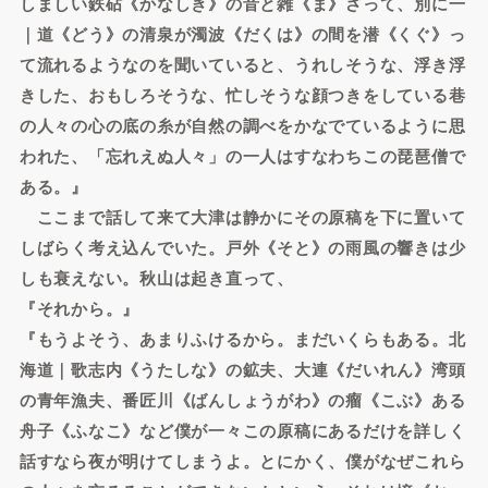
しましい鉄砧《かなしき》の音と雑《ま》ざって、別に一
｜道《どう》の清泉が濁波《だくは》の間を潜《くぐ》っ
て流れるようなのを聞いていると、うれしそうな、浮き浮
きした、おもしろそうな、忙しそうな顔つきをしている巷
の人々の心の底の糸が自然の調べをかなでているように思
われた、「忘れえぬ人々」の一人はすなわちこの琵琶僧で
ある。』
ここまで話して来て大津は静かにその原稿を下に置いて
しばらく考え込んでいた。戸外《そと》の雨風の響きは少
しも衰えない。秋山は起き直って、
『それから。』
『もうよそう、あまりふけるから。まだいくらもある。北
海道｜歌志内《うたしな》の鉱夫、大連《だいれん》湾頭
の青年漁夫、番匠川《ばんしょうがわ》の瘤《こぶ》ある
舟子《ふなこ》など僕が一々この原稿にあるだけを詳しく
話すなら夜が明けてしまうよ。とにかく、僕がなぜこれら