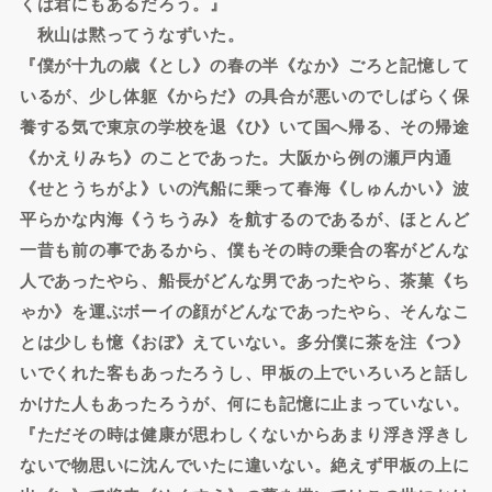
くは君にもあるだろう。』
秋山は黙ってうなずいた。
『僕が十九の歳《とし》の春の半《なか》ごろと記憶して
いるが、少し体躯《からだ》の具合が悪いのでしばらく保
養する気で東京の学校を退《ひ》いて国へ帰る、その帰途
《かえりみち》のことであった。大阪から例の瀬戸内通
《せとうちがよ》いの汽船に乗って春海《しゅんかい》波
平らかな内海《うちうみ》を航するのであるが、ほとんど
一昔も前の事であるから、僕もその時の乗合の客がどんな
人であったやら、船長がどんな男であったやら、茶菓《ち
ゃか》を運ぶボーイの顔がどんなであったやら、そんなこ
とは少しも憶《おぼ》えていない。多分僕に茶を注《つ》
いでくれた客もあったろうし、甲板の上でいろいろと話し
かけた人もあったろうが、何にも記憶に止まっていない。
『ただその時は健康が思わしくないからあまり浮き浮きし
ないで物思いに沈んでいたに違いない。絶えず甲板の上に