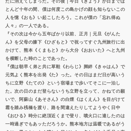
たに消えてしまった。その後｜今日《きょう》が日までほ
とんど十年の間、僕は何度この島かげの顔も知らないこの
人を憶《おも》い起こしたろう。これが僕の「忘れ得ぬ
人々」の一人である。
『その次は今から五年ばかり以前、正月｜元旦《がんた
ん》を父母の膝下《ひざもと》で祝ってすぐ九州旅行に出
かけて、熊本《くまもと》から大分《おおいた》へと九州
を横断した時のことであった。
『僕は朝早く弟と共に草鞋《わらじ》脚絆《きゃはん》で
元気よく熊本を出発《た》った。その日はまだ日が高いう
ちに立野《たての》という宿場まで歩いてそこに一泊し
た。次の日のまだ登らないうち立野を立って、かねての願
いで、阿蘇山《あそさん》の白煙《はくえん》を目がけて
霜を踏み桟橋を渡り、路を間違えたりしてようやく日中
《おひる》時分に絶頂近くまで登り、噴火口に達したのは
一時過ぎでもあッただろうか。熊本地方は温暖であるがう