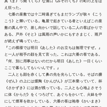
真《ま》っ闇《くら》な溝口《みぞのくち》の町の上をほ
え狂った。
七番の座敷では十二時過ぎてもまだランプが耿々《こう
こう》と輝いている。亀屋で起きている者といえばこの座
敷の真ん中で、差し向かいで話している二人の客ばかりで
ある。戸外《そと》は風雨の声いかにもすさまじく、雨戸
が絶えず鳴っていた。
『この模様では明日《あした》のお立ちは無理ですぜ。』
と一人が相手の顔を見て言った。これは六番の客である。
『何、別に用事はないのだから明日《あした》一日くらい
ここで暮らしてもいいんです。』
二人とも顔を赤くして鼻の先を光らしている。そばの膳
《ぜん》の上には煖陶《かんびん》が三本乗っていて、杯
《さかずき》には酒が残っている。二人とも心地よさそう
に体《からだ》をくつろげて、あぐらをかいて、火鉢を中
にして煙草を吹かしている、六番の客は袍巻《かいまき》