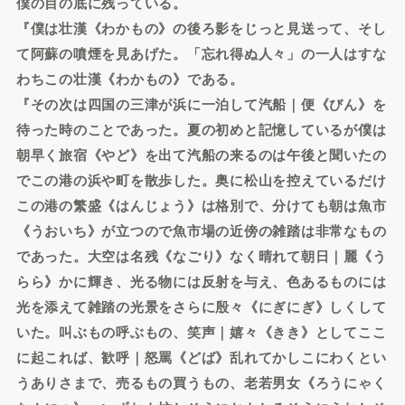
僕の目の底に残っている。
『僕は壮漢《わかもの》の後ろ影をじっと見送って、そし
て阿蘇の噴煙を見あげた。「忘れ得ぬ人々」の一人はすな
わちこの壮漢《わかもの》である。
『その次は四国の三津が浜に一泊して汽船｜便《びん》を
待った時のことであった。夏の初めと記憶しているが僕は
朝早く旅宿《やど》を出て汽船の来るのは午後と聞いたの
でこの港の浜や町を散歩した。奥に松山を控えているだけ
この港の繁盛《はんじょう》は格別で、分けても朝は魚市
《うおいち》が立つので魚市場の近傍の雑踏は非常なもの
であった。大空は名残《なごり》なく晴れて朝日｜麗《う
らら》かに輝き、光る物には反射を与え、色あるものには
光を添えて雑踏の光景をさらに殷々《にぎにぎ》しくして
いた。叫ぶもの呼ぶもの、笑声｜嬉々《きき》としてここ
に起これば、歓呼｜怒罵《どば》乱れてかしこにわくとい
うありさまで、売るもの買うもの、老若男女《ろうにゃく