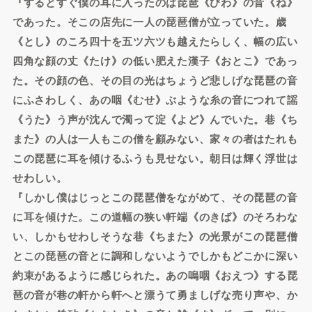
『するとすぐ僕の耳に入ったのは琵琶《びわ》の音《ね》
であった。そこの店先に一人の琵琶僧が立っていた。歳
《とし》のころ四十を五ツ六ツも越えたらしく、幅の広い
四角な顔の丈《たけ》の低い肥えた漢子《おとこ》であっ
た。その顔の色、その目の光はちょうど悲しげな琵琶の音
にふさわしく、あの咽《むせ》ぶような糸の音につれて謡
《うた》う声が沈んで濁って淀《よど》んでいた。巷《ち
また》の人は一人もこの僧を顧みない、家々の者はたれも
この琵琶に耳を傾けるふうも見せない。朝日は輝く浮世は
せわしい。
『しかし僕はじっとこの琵琶僧をながめて、その琵琶の音
に耳を傾けた。この道幅の狭い軒端《のきば》のそろわな
い、しかもせわしそうな巷《ちまた》の光景がこの琵琶僧
とこの琵琶の音とに調和しないようでしかもどこかに深い
約束があるように感じられた。あの嗚咽《おえつ》する琵
琶の音が巷の軒から軒へと漂うて勇ましげな売り声や、か