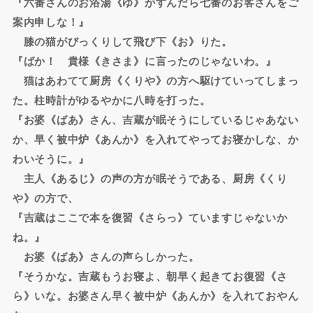
『六番さんのお浴湯《ゆ》がすんだら七番のお客さんをご
案内申しな！』
膝の猫がびっくりして飛び下《お》りた。
『ばか！ 貴様《きさま》に言ったのじゃないわ。』
猫はあわてて厨房《くりや》の方へ駆けていってしまっ
た。柱時計がゆるやかに八時を打った。
『お婆《ばあ》さん、吉蔵が眠そうにしているじゃあない
か、早く被中炉《あんか》を入れてやってお寝かしな、か
わいそうに。』
主人《あるじ》の声の方が眠そうである、厨房《くり
や》の方で、
『吉蔵はここで本を復習《さらっ》ていますじゃないか
ね。』
お婆《ばあ》さんの声らしかった。
『そうかな。吉蔵もうお寝よ、朝早く起きてお復習《さ
ら》いな。お婆さん早く被中炉《あんか》を入れておやん