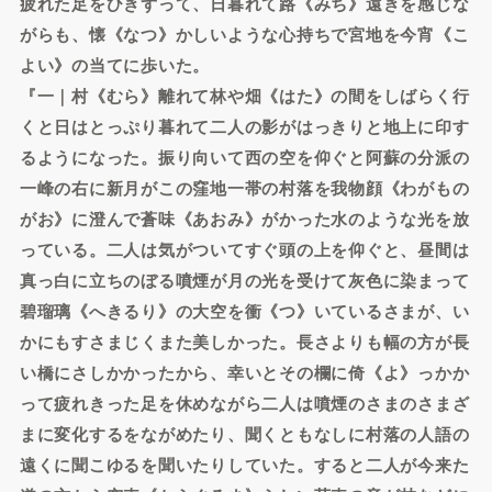
疲れた足をひきずって、日暮れて路《みち》遠きを感じな
がらも、懐《なつ》かしいような心持ちで宮地を今宵《こ
よい》の当てに歩いた。
『一｜村《むら》離れて林や畑《はた》の間をしばらく行
くと日はとっぷり暮れて二人の影がはっきりと地上に印す
るようになった。振り向いて西の空を仰ぐと阿蘇の分派の
一峰の右に新月がこの窪地一帯の村落を我物顔《わがもの
がお》に澄んで蒼味《あおみ》がかった水のような光を放
っている。二人は気がついてすぐ頭の上を仰ぐと、昼間は
真っ白に立ちのぼる噴煙が月の光を受けて灰色に染まって
碧瑠璃《へきるり》の大空を衝《つ》いているさまが、い
かにもすさまじくまた美しかった。長さよりも幅の方が長
い橋にさしかかったから、幸いとその欄に倚《よ》っかか
って疲れきった足を休めながら二人は噴煙のさまのさまざ
まに変化するをながめたり、聞くともなしに村落の人語の
遠くに聞こゆるを聞いたりしていた。すると二人が今来た