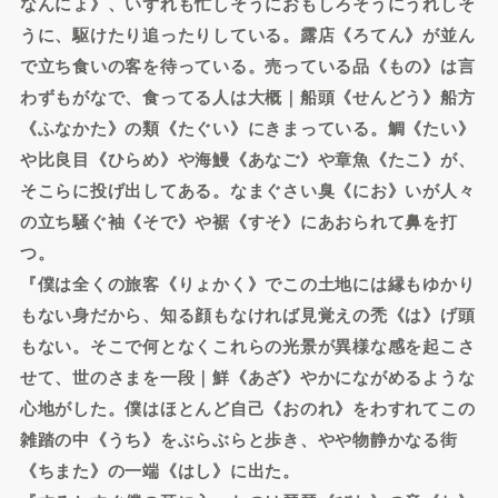
なんにょ》、いずれも忙しそうにおもしろそうにうれしそ
うに、駆けたり追ったりしている。露店《ろてん》が並ん
で立ち食いの客を待っている。売っている品《もの》は言
わずもがなで、食ってる人は大概｜船頭《せんどう》船方
《ふなかた》の類《たぐい》にきまっている。鯛《たい》
や比良目《ひらめ》や海鰻《あなご》や章魚《たこ》が、
そこらに投げ出してある。なまぐさい臭《にお》いが人々
の立ち騒ぐ袖《そで》や裾《すそ》にあおられて鼻を打
つ。
『僕は全くの旅客《りょかく》でこの土地には縁もゆかり
もない身だから、知る顔もなければ見覚えの禿《は》げ頭
もない。そこで何となくこれらの光景が異様な感を起こさ
せて、世のさまを一段｜鮮《あざ》やかにながめるような
心地がした。僕はほとんど自己《おのれ》をわすれてこの
雑踏の中《うち》をぶらぶらと歩き、やや物静かなる街
《ちまた》の一端《はし》に出た。