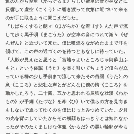
道の方から空車《からぐるま》らしい荷車の音が林などに
反響して虚空《こくう》に響き渡って次第に近づいて来る
のが手に取るように聞こえだした。
『しばらくすると朗々《ほがらか》な澄《す》んだ声で流
して歩く馬子唄《まごうた》が空車の音につれて漸々《ぜ
んぜん》と近づいて来た。僕は噴煙をながめたままで耳を
傾けて、この声の近づくのを待つともなしに待っていた。
『人影が見えたと思うと「宮地ゃよいところじゃ阿蘇山ふ
もと」という俗謡《うた》を長く引いてちょうど僕らが立
っている橋の少し手前まで流して来たその俗謡《うた》の
意《こころ》と悲壮な声とがどんなに僕の情《こころ》を
動かしたろう。二十四、五かと思われる屈強な壮漢《わか
もの》が手綱《たづな》を牽《ひ》いて僕らの方を見向き
もしないで通ってゆくのを僕はじっとみつめていた。夕月
の光を背にしていたからその横顔もはっきりとは知れなか
ったがそのたくましげな体躯《からだ》の黒い輪郭が今も