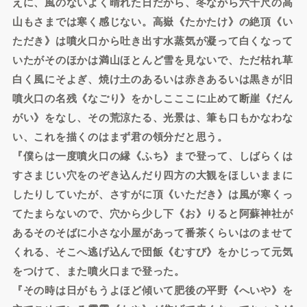
えに、風のないよく晴れた日だから、冬ながら六千尺の高
山もさまでは寒く感じない。高嶽《たかたけ》の絶頂《い
ただき》は噴火口から吐き出す水蒸気が凝って白くなって
いたがそのほかは満山ほとんど雪を見ないで、ただ枯れ草
白く風にそよぎ、焼け土のあるいは赤きあるいは黒きが旧
噴火口の名残《なごり》をかしこここに止めて断崖《だん
がい》をなし、その荒涼たる、光景は、筆も口もかなわな
い、これを描くのはまず君の領分だと思う。
『僕らは一度噴火口の縁《ふち》まで登って、しばらくは
すさまじい穴をのぞき込んだり四方の大観をほしいままに
したりしていたが、さすがに頂《いただき》は風が寒くっ
てたまらないので、穴から少し下《お》りると阿蘇神社が
あるそのそばに小さな小屋があって番茶くらいはのませて
くれる、そこへ逃げ込んで団飯《むすび》をかじって元気
をつけて、また噴火口まで登った。
『その時は日がもうよほど傾いて肥後の平野《へいや》を