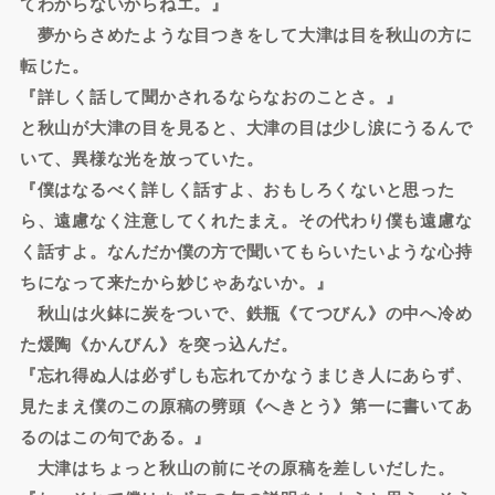
てわからないからねエ。』
夢からさめたような目つきをして大津は目を秋山の方に
転じた。
『詳しく話して聞かされるならなおのことさ。』
と秋山が大津の目を見ると、大津の目は少し涙にうるんで
いて、異様な光を放っていた。
『僕はなるべく詳しく話すよ、おもしろくないと思った
ら、遠慮なく注意してくれたまえ。その代わり僕も遠慮な
く話すよ。なんだか僕の方で聞いてもらいたいような心持
ちになって来たから妙じゃあないか。』
秋山は火鉢に炭をついで、鉄瓶《てつびん》の中へ冷め
た煖陶《かんびん》を突っ込んだ。
『忘れ得ぬ人は必ずしも忘れてかなうまじき人にあらず、
見たまえ僕のこの原稿の劈頭《へきとう》第一に書いてあ
るのはこの句である。』
大津はちょっと秋山の前にその原稿を差しいだした。