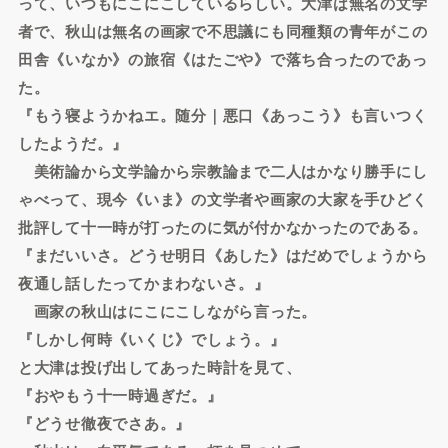
って、いつもにこにこしているらしい。大津は無名の文学
者で、秋山は無名の画家で不思議にも同種類の青年がこの
田舎《いなか》の旅宿《はたごや》で落ち合ったのであっ
た。
『もう寝ようかねエ。随分｜悪口《あっこう》も言いつく
したようだ。』
美術論から文学論から宗教論まで二人はかなり勝手にし
ゃべって、現今《いま》の文学者や画家の大家を手ひどく
批評して十一時が打ったのに気が付かなかったのである。
『まだいいさ。どうせ明日《あした》はだめでしょうから
夜通し話したってかまわないさ。』
画家の秋山はにこにこしながら言った。
『しかし何時《いくじ》でしょう。』
と大津は投げ出してあった時計を見て、
『おやもう十一時過ぎだ。』
『どうせ徹夜でさあ。』