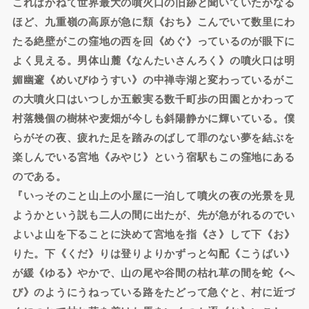
これはかねて世界最大の噴火口の旧跡と聞いていたがなる
ほど、九重嶺の高原が急に頽《おち》こんでいて数里にわ
たる絶壁がこの窪地の西を回《めぐ》っているのが眼下に
よく見える。男体山麓《なんたいさんろく》の噴火口は明
媚幽邃《めいびゆうすい》の中禅寺湖と変わっているがこ
の大噴火口はいつしか五穀実る数千町歩の田園とかわって
村落幾個の樹林や麦畑が今しも斜陽静かに輝いている。僕
らがその夜、疲れた足を踏みのばして罪のない夢を結ぶを
楽しんでいる宮地《みやじ》という宿駅もこの窪地にある
のである。
『いっそのこと山上の小屋に一泊して噴火の夜の光景を見
ようかという説も二人の間に出たが、先が急がれるのでい
よいよ山を下ることに決めて宮地を指《さ》して下《お》
りた。下《くだ》りは登りよりかずっと勾配《こうばい》
が緩《ゆる》やかで、山の尾や谷間の枯れ草の間を蛇《へ
び》のようにうねっている路をたどって急ぐと、村に近づ