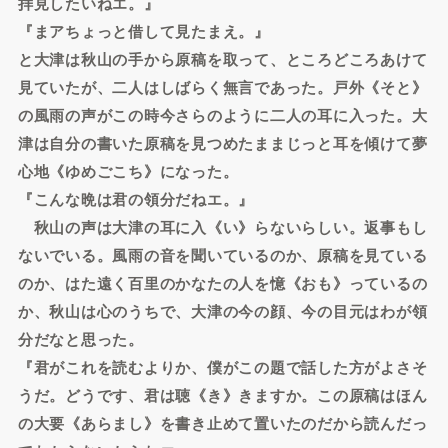
拝見したいねエ。』
『まアちょっと借して見たまえ。』
と大津は秋山の手から原稿を取って、ところどころあけて
見ていたが、二人はしばらく無言であった。戸外《そと》
の風雨の声がこの時今さらのように二人の耳に入った。大
津は自分の書いた原稿を見つめたままじっと耳を傾けて夢
心地《ゆめごこち》になった。
『こんな晩は君の領分だねエ。』
秋山の声は大津の耳に入《い》らないらしい。返事もし
ないでいる。風雨の音を聞いているのか、原稿を見ている
のか、はた遠く百里のかなたの人を憶《おも》っているの
か、秋山は心のうちで、大津の今の顔、今の目元はわが領
分だなと思った。
『君がこれを読むよりか、僕がこの題で話した方がよさそ
うだ。どうです、君は聴《き》きますか。この原稿はほん
の大要《あらまし》を書き止めて置いたのだから読んだっ