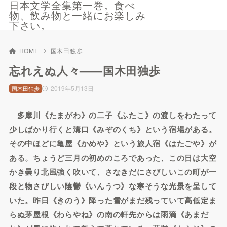
日本文学全集第一巻。食べ
物、飲み物と一緒にお楽しみ
下さい。
HOME
国木田独歩
忘れえぬ人々——国木田独歩
2019年5月13日
国木田独歩
多摩川《たまがわ》の二子《ふたこ》の渡しをわたって
少しばかり行くと溝口《みぞのくち》という宿場がある。
その中ほどに亀屋《かめや》という旅人宿《はたごや》が
ある。ちょうど三月の初めのころであった、この日は大空
かき曇り北風強く吹いて、さなきだにさびしいこの町が一
段と物さびしい陰鬱《いんうつ》な寒そうな光景を呈して
いた。昨日《きのう》降った雪がまだ残っていて高低定ま
らぬ茅屋根《わらやね》の南の軒先からは雨滴《あまだ