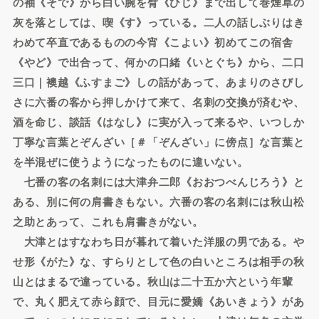
の袖《そで》から白い腕を臂《ひじ》まで出して巻煙草の
灰を落としては、喫《す》っている。二人の話しぶりはき
わめて卒直であるものの今宵《こよい》初めてこの宿舎
《やど》で出合って、何かの口緒《いとぐち》から、二口
三口｜襖越《ふすまご》しの話があって、あまりのさびし
さに六番の客から押しかけて来て、名刺の交換が済むや、
酒を命じ、談話《はなし》に実が入って来るや、いつしか
丁寧な言葉とぞんざい［＃「ぞんざい」に傍点］な言葉と
を半混ぜに使うようになったものに違いない。
七番の客の名刺には大津弁二郎《おおつべんじろう》と
ある、別に何の肩書きもない。六番の客の名刺には秋山松
之助とあって、これも肩書きがない。
大津とはすなわち日が暮れて着いた洋服の男である。や
せ形《がた》な、すらりとして色の白いところは相手の秋
山とはまるで違っている。秋山は二十五か六という年輩
で、丸く肥えて赤ら顔で、目元に愛嬌《あいきょう》があ