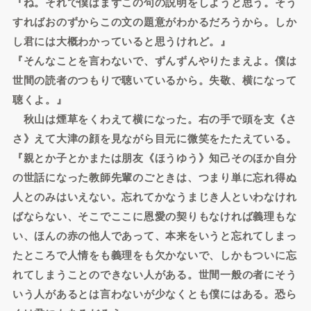
『ね。それで僕はまずこの句の説明をしようと思う。そう
すればおのずからこの文の題意がわかるだろうから。しか
し君には大概わかっていると思うけれど。』
『そんなことを言わないで、ずんずんやりたまえよ。僕は
世間の読者のつもりで聴いているから。失敬、横になって
聴くよ。』
秋山は煙草をくわえて横になった。右の手で頭を支《さ
さ》えて大津の顔を見ながら目元に微笑をたたえている。
『親とか子とかまたは朋友《ほうゆう》知己そのほか自分
の世話になった教師先輩のごときは、つまり単に忘れ得ぬ
人とのみはいえない。忘れてかなうまじき人といわなけれ
ばならない、そこでここに恩愛の契りもなければ義理もな
い、ほんの赤の他人であって、本来をいうと忘れてしまっ
たところで人情をも義理をも欠かないで、しかもついに忘
れてしまうことのできない人がある。世間一般の者にそう
いう人があるとは言わないが少なくとも僕にはある。恐ら