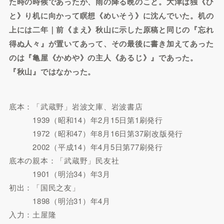
た時の時候であったが、雨の降る晩のこと。大津は独《ひ
と》り机に向かって瞑想《めいそう》に沈んでいた。机の
上には二年｜前《まえ》秋山に示した原稿と同じの『忘れ
得ぬ人々』が置いてあって、その最後に書き加えてあった
のは『亀屋《かめや》の主人《あるじ》』であった。
『秋山』ではなかった。
底本：「武蔵野」岩波文庫、岩波書店
1939（昭和14）年2月15日第1刷発行
1972（昭和47）年8月16日第37刷改版発行
2002（平成14）年4月5日第77刷発行
底本の親本：「武蔵野」民友社
1901（明治34）年3月
初出：「国民之友」
1898（明治31）年4月
入力：土屋隆