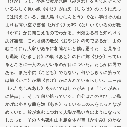
《ひか》って、小さな波が水際《みぎわ》をもてあそんで
いるらしく長い線《すじ》が白刃《しらは》のように光っ
ては消えている。無人島《むにんとう》でない事はその山
よりも高い空で雲雀《ひばり》が啼《な》いているのが微
《かす》かに聞こえるのでわかる。田畑ある島と知れけり
あげ雲雀、これは僕の老父《おやじ》の句であるが、山の
むこうには人家があるに相違ないと僕は思うた。と見るう
ち退潮《ひきしお》の痕《あと》の日に輝《ひか》ってい
るところに一人の人がいるのが目についた。たしかに男で
ある、また小供《こども》でもない。何かしきりに拾って
は籠《かご》か桶《おけ》かに入れているらしい。二三歩
《ふたあしみあし》あるいてはしゃがみ［＃「しゃがみ」
に傍点］、そして何か拾っている。自分はこのさびしい島
かげの小さな磯を漁《あさ》っているこの人をじっとなが
めていた。船が進むにつれて人影が黒い点のようになって
しまった、そのうち磯も山も島全体が霞《かすみ》のかな