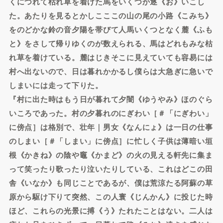
くにつれて枯れ草を着けた馬をいくつか逐《お》いこし
た。あたりを見るとかしこここの山の尾の小路《こみち》
をのどかな鈴の音夕陽を帯びて人馬いくつとなく麓《ふも
と》をさして帰りゆくのが数えられる、馬はどれもみな枯
れ草を着けている。麓はじきそこに見えていても容易には
村へ出ないので、日は暮れかかるし僕らは大急ぎに急いで
しまいには走って下りた。
『村に出た時はもう日が暮れて夕闇《ゆうやみ》ほのぐら
いころであった。村の夕暮れのにぎわい［＃「にぎわい」
に傍点］は格別で、壮年｜男女《なんにょ》は一日の仕事
のしまい［＃「しまい」に傍点］に忙しく子供は薄暗い垣
根《かきね》の陰や竈《かまど》の火の見える軒先に集ま
って笑ったり歌ったり泣いたりしている、これはどこの田
舎《いなか》も同じことであるが、僕は荒涼たる阿蘇の草
原から駆け下りて突然、この人寰《じんかん》に投じた時
ほど、これらの光景に搏《う》たれたことはない。二人は