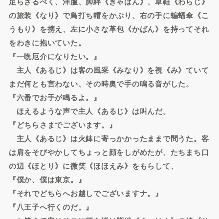
足らざるべく、洋服、脚絆《きゃはん》、草鞋《わらじ》
の旅装《なり》で鳥打ち帽をかぶり、右の手に蝙蝠傘《こ
うもり》を携え、左に小さな革包《かばん》を持ってそれ
をわきに抱いていた。
『一晩厄介になりたい。』
主人《あるじ》は客の風采《みなり》を視《み》ていて
まだ何とも言わない、その時奥で手の鳴る音がした。
『六番でお手が鳴るよ。』
ほえるような声で主人《あるじ》は叫んだ。
『どちらさまでございます。』
主人《あるじ》は火鉢に寄っかかったままで問うた。客
は肩をそびやかしてちょっと顔をしがめたが、たちまち口
の辺《ほとり》に微笑《ほほえみ》をもらして、
『僕か、僕は東京。』
『それでどちらへお越しでございますナ。』
『八王子へ行くのだ。』