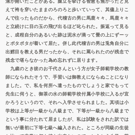
溝が開いたことがある。腿立を挙げる智慧も無かったと見
えて袴を穿いたままのろのろと歩いていって、其儘上りこ
んで往ったものだから、代稽古の男に馬鹿々々、馬鹿々々
と立続けに目の玉の飛び出るほど叱られた。振返って見る
と、成程自分のあるいた跡は泥水が滴って畳の上にずーッ
とポタポタが着いて居た。併し此代稽古の男は兎角自分に
出鱈目を教える男だったから、それに罵られたのが残念で
残念で堪らなかった為め忘れずに居ります。
九歳のとき彼のお千代さんという方が女子師範学校の教
師になられたそうで、手習いは御教えにならぬことになり
ました。で、私を何所へ遣ったものでしょうと家でもって
先生に伺うと、御茶の水の師範学校付属小学校に入るが宜
かろうというので、それへ入学させられました。其頃は小
学校は上等が一級から八級まで、下等が一級から八級まで
という事に分たれて居ましたが、私は試験をされた訳では
無いが最初に下等七級へ編入された。ところが同級の生徒