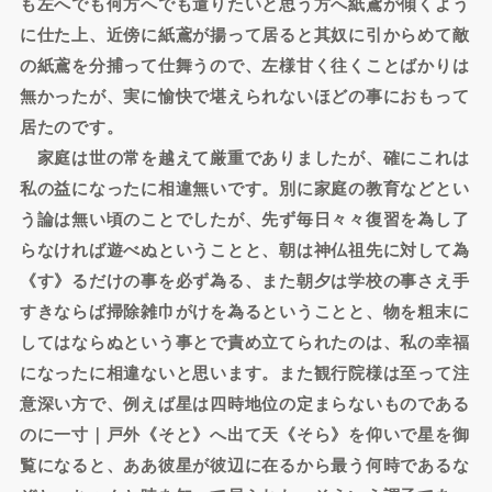
も左へでも何方へでも遣りたいと思う方へ紙鳶が傾くよう
に仕た上、近傍に紙鳶が揚って居ると其奴に引からめて敵
の紙鳶を分捕って仕舞うので、左様甘く往くことばかりは
無かったが、実に愉快で堪えられないほどの事におもって
居たのです。
家庭は世の常を越えて厳重でありましたが、確にこれは
私の益になったに相違無いです。別に家庭の教育などとい
う論は無い頃のことでしたが、先ず毎日々々復習を為し了
らなければ遊べぬということと、朝は神仏祖先に対して為
《す》るだけの事を必ず為る、また朝夕は学校の事さえ手
すきならば掃除雑巾がけを為るということと、物を粗末に
してはならぬという事とで責め立てられたのは、私の幸福
になったに相違ないと思います。また観行院様は至って注
意深い方で、例えば星は四時地位の定まらないものである
のに一寸｜戸外《そと》へ出て天《そら》を仰いで星を御
覧になると、ああ彼星が彼辺に在るから最う何時であるな