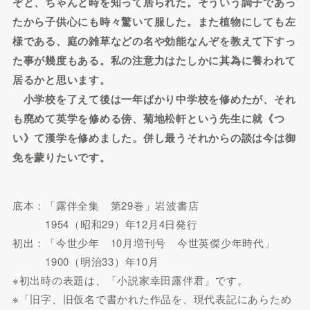
ぞと、ちゃんと時を知って居られた。そういう調子であっ
たから子供心にも時々驚いて服した。また植物にしても左
様である、庭の雑草などの名や効能なんぞを教えて下すっ
た事が幾度もある。私の注意力はたしかに其為に養われて
居るかと思います。
小学校を了えて後は一年ばかり中学校を修めたが、それ
も廃めて英学を修める傍、菊地松軒という先生に就《つ
い》て漢学を修めました。併し最うそれからの談は今は御
免を蒙りたいです。
底本：「露伴全集 第29巻」岩波書店
1954（昭和29）年12月4日発行
初出：「今世少年 10月増刊号 今世英傑少年時代」
1900（明治33）年10月
※初出時の表題は、「小説家幸田露伴君」です。
※「旧字、旧仮名で書かれた作品を、現代表記にあらため