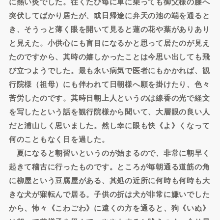
に熱い灸でした。往くたび毎に車に乗っても御父様の膝へ
突伏してばかり居たが、或日帰途に弁天の池の端を通ると
き、そうっと薄く眼を開いて見ると蓮の花や葉がありあり
と見えた。小供心にも盲目になるかと思って居たのが見え
たのですから、其時の嬉しかったことは今思い出しても飛
び立つようでした。最も永い病気で医者にもかかれば、観
行院様（祖母）にも伴われて日朝様へ願を掛けたり、色々
苦労したのです。其時日朝上人というのは線香の光で経文
を写したという話を観行院様から聞いて、大層眼の良い人
だと浦山しく思いました。然し幸に眼も快《よ》くなって
何のこともなく日を過した。
夏になると朝習いというのが始まるので、非常に朝早く
起きて稽古に行ったものです。ところが毎朝通る道筋の角
に柳屋という豆腐屋がある、其処の近所に何時も何時も大
きな犬が寐転んで居る。子供の折は犬が非常に嫌いでした
から、怖々《こわごわ》に遠くの方を通ると、狗《いぬ》