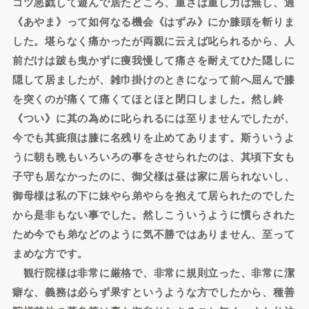
コツ悪戯して遊んで居たところ、重さは重し力は無し、過
《あやま》って如何なる機会《はずみ》にか膝頭を斬りま
した。堪らなく痛かったが両親に云えば叱られるから、人
前だけは跛も曳かずに痩我慢して痛さを耐えてひた隠しに
隠して居ましたが、雑巾掛けのときになって前へ屈んで膝
を突くのが痛くて痛くてほとほと閉口しました。然し終
《つい》に其の為めに叱られるには至りませんでしたが、
今でも其疵痕は膝に名残りを止めてあります。斯ういうよ
うに朝も晩もいろいろの事をさせられたのは、其頃下女も
子守も居なかったのに、御父様は昼は家に居られないし、
御母様は私の下に妹やら弟やらを抱えて居られたのでした
から是非もない事でした。然しこういうように慣らされた
ため今でも弟などのように気不勝ではありません、至って
まめな方です。
観行院様は非常に厳格で、非常に規則立った、非常に潔
癖な、義務は必らず果すというような方でしたから、種善