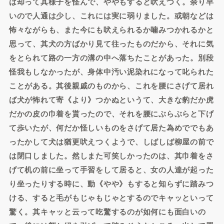
は却って其様子を怪んで、ややもすると吠えつく。余り早
いので人通は少し、これには実に弱りました。或朝などは
怖々ながらも、また今にも吠えられるか噛みつかれるかと
思って、其犬の方ばかり見て往ったものだから、それに気
をとられて路の一方の溝の中へ落ちたことがあった。別段
怪我もしなかったが、身体中汚い泥染れになって叱られた
ことがある。其後親戚のものから、これを腰にさげて居れ
ば犬が怖れて寄《より》つかぬというて、大きな豹だか虎
だかの皮の巾着を貰ったので、それを腰にぶらぶらと下げ
て歩いたが、何だか怪しいものをさげて居た為めででもあ
ったかして犬は猶更吠えつくようで、しばしば柳屋の前で
は閉口しました。然しまた可笑しかったのは、其巾着をさ
げて机の前に坐って手習をして居ると、女の人達が起った
り坐ったりする時に、動《やや》もすると知らずに踏みつ
ける、すると毛がもじゃもじゃとするのでキャッといって
驚く。其キャッと云って吃驚するのが如何にも面白いの