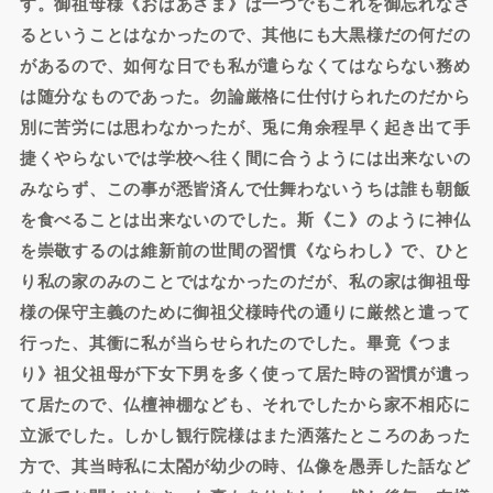
す。御祖母様《おばあさま》は一つでもこれを御忘れなさ
るということはなかったので、其他にも大黒様だの何だの
があるので、如何な日でも私が遣らなくてはならない務め
は随分なものであった。勿論厳格に仕付けられたのだから
別に苦労には思わなかったが、兎に角余程早く起き出て手
捷くやらないでは学校へ往く間に合うようには出来ないの
みならず、この事が悉皆済んで仕舞わないうちは誰も朝飯
を食べることは出来ないのでした。斯《こ》のように神仏
を崇敬するのは維新前の世間の習慣《ならわし》で、ひと
り私の家のみのことではなかったのだが、私の家は御祖母
様の保守主義のために御祖父様時代の通りに厳然と遣って
行った、其衝に私が当らせられたのでした。畢竟《つま
り》祖父祖母が下女下男を多く使って居た時の習慣が遺っ
て居たので、仏檀神棚なども、それでしたから家不相応に
立派でした。しかし観行院様はまた洒落たところのあった
方で、其当時私に太閤が幼少の時、仏像を愚弄した話など