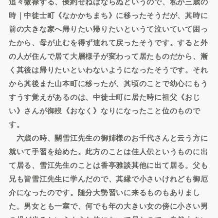
追々微禄する、倹約せねばならぬというので、私が三歳の
時｜中徒士町《なかかちまち》に移ったそうだが、其時に
前の大きな家へ帰りたい帰りたいというて泣いていて困っ
たから、母が止むを得ず連れて戻ったそうです。すると外
の人が住んで居て大層様子が変わって居たものだから、漸
く其後は帰りたいといわないようになったそうです。それ
から其後また山本町に移ったが、其頃のことで幼心にもう
すうす覚えがあるのは、中徒士町に居た時に祖父《おじ
い》さんが御歿《おなく》なりになったこと位のもので
す。
六歳の時、關雪江先生の御姉様のお千代さんと云う方に
就いて手習を始めた。此方のことは佳人伝というものに出
て居る、雪江先生のことは香亭雅談其他に出て居る。父も
兄も皆雪江先生に学んだので、其縁で小さいけれども御厄
介になったのです。随分大勢習いに来るものもありまし
た。男女とも一室で、何でも年の大きい女の傍に小さい男