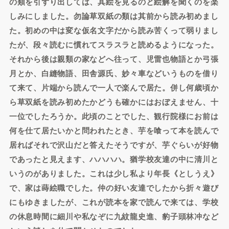
の類を引ずり出しては、其絵を見るのと絵解を聞くのを楽
しみにしました。勿論草双紙の類は其前から読み初めまし
た。初めの中は変な仮名文字だから読み苦くって弱りまし
たが、段々読むに慣れてスラスラと読めるようになった。
それから後は親類の家などへ往って、児雷也物語とか弓張
月とか、白縫物語、田舎源氏、妙々車などいうものを借り
て来て、片端から読んで一人で楽んで居た。併し何歳頃か
ら草双紙を読み初めたかどうも確かにはおぼえません、十
一位でしたろうか。此頃のことでした、観行院様にお前は
何を仕て居たいかと問われたとき、芋を喰って本を読んで
居ればそれで沢山だと答えたそうですが、芋ぐらいが好物
であったと見えます、ハハハハ。猶学校友達の中に清川と
いうのがありました。これは少し私より年長《としうえ》
で、家は蒔絵職でした。仲の好い友達でしたから折々遊び
にもゆきましたが、これが読本を家で読んで来ては、学校
の休息時間に細川や私なぞに九紋龍史進、豹子頭林冲など