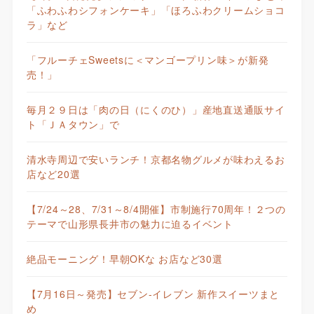
「ふわふわシフォンケーキ」「ほろふわクリームショコ
ラ」など
「フルーチェSweetsに＜マンゴープリン味＞が新発
売！」
毎月２９日は「肉の日（にくのひ）」産地直送通販サイ
ト「ＪＡタウン」で
清水寺周辺で安いランチ！京都名物グルメが味わえるお
店など20選
【7/24～28、7/31～8/4開催】市制施行70周年！２つの
テーマで山形県長井市の魅力に迫るイベント
絶品モーニング！早朝OKな お店など30選
【7月16日～発売】セブン-イレブン 新作スイーツまと
め