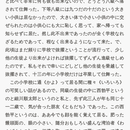
と比べて非常に何も彼も出来ないので、とうとう八級へ落
されて仕舞った。下等八級には九つだの十だのという大き
い小供は居なかったので、大きい体で小さい小供の中に交
ぜられたのは小供心にも大に恥しく思って、家へ帰っても
知らせずに居た。然し此不出来であったのが全く学校なれ
ざるためであって、程なく出来るようになって来た。で、
此頃はまだ頻りに学校で抜擢ということが流行って、少し
他の生徒より出来がよければ抜擢してずんずん進級せしめ
たのです。私もそれで幸いにどしどし他の生徒を乗越して
抜擢されて、十三の年に小学校だけは卒業して仕舞った。
この小学校に通《かよ》って居る間に種々《いろいろ》
の可笑しい話があるので。同級の生徒の中に西勃平という
のと細川順太郎というのと私と、先ず此三人が年も同じ十
一二歳で、気が合った朋友《ともだち》であった。この西
勃平というのは、ああ今でも顔を能く覚えて居る。肥った
饅頭面の、眼の小さい、随分おもしろい盛んな湾泊者《わ