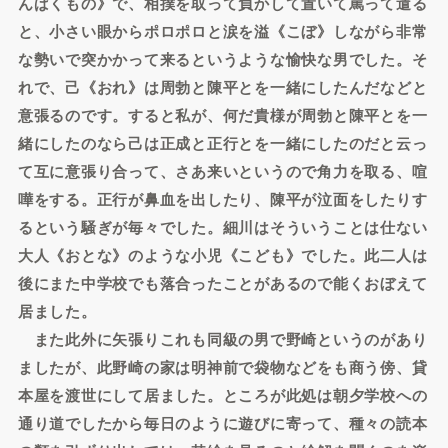
んぱくもの》で、相撲を取って負かして置いて罵って遣る
と、小さい眼からポロポロと涙を溢《こぼ》しながら非常
な勢いで突かかって来るというような愉快な男でした。そ
れで、己《おれ》は周勃と陳平とを一緒にしたんだなどと
意張るのです。すると私が、何だ貴様が周勃と陳平とを一
緒にしたのなら己は正成と正行とを一緒にしたのだと云っ
て互に意張り合って、さあ来いというので角力を取る、喧
嘩をする。正行が鼻血を出したり、陳平が泣面をしたりす
るという騒ぎが毎々でした。細川はそういうことは仕ない
大人《おとな》のような小児《こども》でした。此二人は
後にまた中学校でも落合ったことがあるので能くおぼえて
居ました。
また此外に矢張りこれも同級の男で野崎というのがあり
ましたが、此野崎の家は明神前で袋物などをも商う傍、貸
本屋を渡世にして居ました。ところが此処は朝夕学校への
通り道でしたから毎日のように遊びに寄って、種々の読本