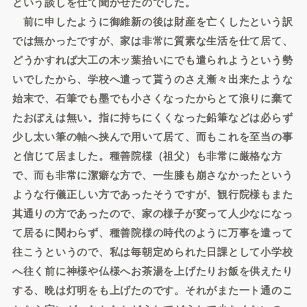
という談しを仕て聞かせたのでした。
前に申したように御維新の後は財産を亡くしたという訳
では無かったですが、家は非常に質素な生活を仕て居て、
どうかすれば大工の木ッ葉拾いにでも遣られようという勢
いでしたから、学校へ遣って貰うのさえ漸々出来たような
始末で、石筆でも墨でも小さくなったからとて浪りに棄て
たおぼえは無い。指に持ちにくくなった鉛筆などは必らず
少し太い筆の軸へ挟んで用いて居て、而もこれを至当の事
と信じて居ました。種善院様（祖父）も非常に厳格な方
で、而も非常に潔癖な方で、一生膝も崩さなかったという
ような行儀正しい方であったそうですが、観行院様もまた
其通りの方であったので、家の様子が変って人少なになっ
て居るに関わらず、種善院様の時代のように万事を遣って
往こうというので、私は毎朝定められた日課として小学校
へ往く前に神様や仏様へお茶湯を上げたりお飯を供えたり
する、晩は灯明をも上げたのです。それがまた一ト通のこ