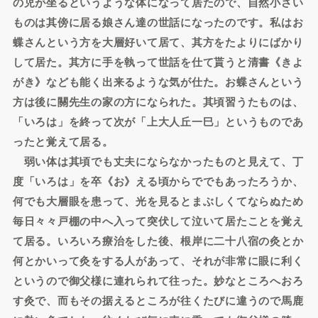
の児が坐るというような体になって居たので、自然小さい
ものは其傍に居る娘さん達の世話になったのです。私はお
蝶さんという方を大層好いて居て、其方をたよりにばかり
して居た。其方に手を執って世話を仕て貰うと清書《きよ
がき》なども能く出来るような気が仕た。お蝶さんという
方は後に關先生の家の方になられた。其頃習うたものは、
「いろは」を終って次が「上大人丘一巳」というものであ
ったと覚えて居る。
弱い体は其頃でも丈夫にならなかったものと見えて、丁
度「いろは」を卒《お》える頃からででもあったろうか、
何でも大層眼を患って、光を見るとまぶしくてならぬため
毎日々々戸棚の中へ入って突伏して泣いて居たことを覚え
て居る。いろいろ療治をした後、根岸に二十八宿の灸とか
何とかいって灸をする人があって、それが非常に眼に利く
というので御父様に連れられて往った。妙なところへおろ
す灸で、而もその据えるところが往くたびに違うので馬鹿