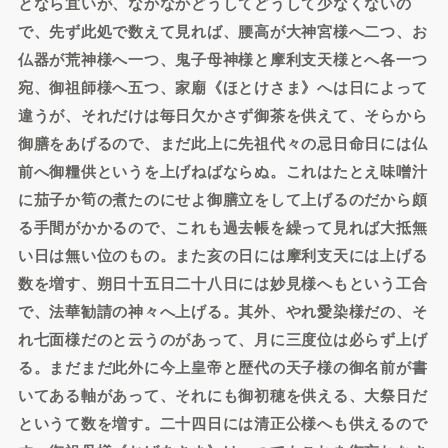
となら宜いが、なかなかどうしてどうして少なくないの
で、先ず此処で数えて見れば、腰高が大神宮様へ二つ、お
仏器が荒神様へ一つ、鬼子母神様と摩利支天様とへ各一つ
宛、御祖師様へ五つ、家廟《ほとけさま》へは日によって
違うが、それだけは毎日欠かさず御茶を供えて、そらから
御膳をあげるので、まだ此上に先祖代々の忌日命日には仏
前へ御糧供というを上げねばならぬ。これはたとえ味噌汁
に茄子か筍の煮たのにせよ御膳立をして上げるのだから頗
る手間がかかるので、これも過去帳を繰って見れば大抵無
い日は無い位のもの。また亥の日には摩利支天には上げる
数を増す、朔日十五日二十八日には妙見様へもという工合
で、法華勧請の神々へ上げる。其外、やれ愛染様だの、そ
れ七面様だのと云うのがあって、月に三度位は必らず上げ
る。まだまだ此外に今上皇帝と歴代の天子様の御名前が書
いてある軸があって、それにも御初穂を供える、大祭日だ
というて数を増す。二十四日には清正公様へも供えるので