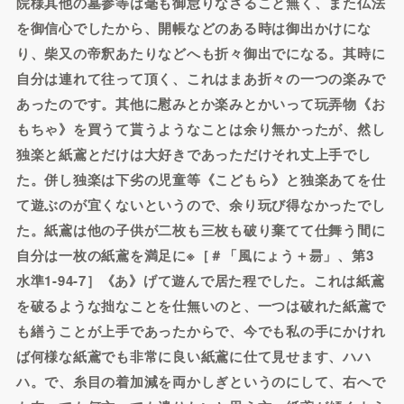
院様其他の墓参等は毫も御怠りなさること無く、また仏法
を御信心でしたから、開帳などのある時は御出かけにな
り、柴又の帝釈あたりなどへも折々御出でになる。其時に
自分は連れて往って頂く、これはまあ折々の一つの楽みで
あったのです。其他に慰みとか楽みとかいって玩弄物《お
もちゃ》を買うて貰うようなことは余り無かったが、然し
独楽と紙鳶とだけは大好きであっただけそれ丈上手でし
た。併し独楽は下劣の児童等《こどもら》と独楽あてを仕
て遊ぶのが宜くないというので、余り玩び得なかったでし
た。紙鳶は他の子供が二枚も三枚も破り棄てて仕舞う間に
自分は一枚の紙鳶を満足に※［＃「風にょう＋昜」、第3
水準1-94-7］《あ》げて遊んで居た程でした。これは紙鳶
を破るような拙なことを仕無いのと、一つは破れた紙鳶で
も繕うことが上手であったからで、今でも私の手にかけれ
ば何様な紙鳶でも非常に良い紙鳶に仕て見せます、ハハ
ハ。で、糸目の着加減を両かしぎというのにして、右へで