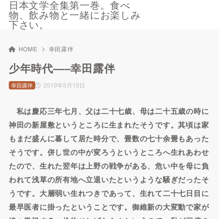
日本文学全集第一巻。食べ
物、飲み物と一緒にお楽しみ
下さい。
HOME
幸田露伴
少年時代—–幸田露伴
2019年5月10日
幸田露伴
私は慶応三年七月、父は二十七歳、母は二十五歳の時に
神田の新屋敷というところに生まれたそうです。其頃は家
もまだ盛んに暮して居た時分で、畳数の七十余畳もあった
そうです。併し世の中が変ろうというところへ生れあわせ
たので、生れた翌年は上野の戦争がある、危い中を母に負
われて浅草の所有地へ立退いたというような騒ぎだったそ
うです。大層弱い生れつきであって、生れて二十七日目に
最早医者に掛ったということです。御維新の大変動で家が