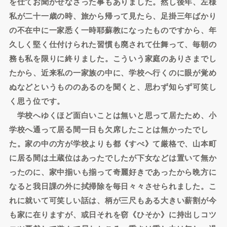
を仕てお聞かせなさった事もありました。然し後年、左様
私が二十一歳の時、旅から帰って見たら、足掛三年ばかり
の不在中に一家悉く一時耶蘇教になったものですから、年
久しく堅く仕付けられた習慣も廃されて仕舞って、毎朝の
務も私を限りに終りました。こういう家庭のありさまでし
たから、近来私の一家族の中に、学校へ行くのに眼が覚め
ぬなどというもののあるのを聞くと、思わず知らず可笑し
く思う位です。
学校へゆくほど面白いことは無いと思って居たため、小
学校へ通って居る間一日も欠席したことは無かったでし
た。家の中の方が学校よりも都《すべ》て厳格で、山本町
に居る間は土蔵位はあったでしたが下女などは置いて無か
ったのに、家中揃いも揃って奇麗好きであったから晩方に
なると我日課の外に拭掃除を毎日々々させられました。こ
れに就いて可笑しい話は、柄が三尺もある大きい薪割が今
も家に在りますが、或日それを窃《ひそか》に持出しコツ