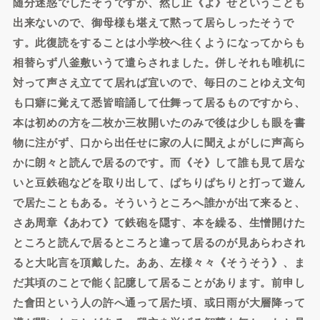
随分迷惑でしたそうですが、然し止《よ》せということも
出来ないので、御母様も堪えて黙って居らしったそうで
す。此復読をすることは小学校へ往くようになってからも
相替らず八釜敷いうて遣らされました。併しそれも唯机に
対って声さえ立てて居れば宜いので、毎日のことゆえ文句
も口癖に覚えて悉皆暗誦して仕舞って居るものですから、
本は初めの方を二枚か三枚開いたのみで後は少しも眼を書
物に注がず、口から出任せに家の人に聞えよがしに声高ら
かに朗々と読んで居るのです。而《そ》して誰も見て居な
いと豆鉄砲などを取り出して、ぱちりぱちりと打って遊ん
で居たこともある。そういうところへ誰かが出て来ると、
さあ周章《あわて》て鉄砲を隠す、本を繰る、生憎開けた
ところと読んで居るところと違って居るのが見あらわされ
ると大叱言を頂戴した。ああ、左様々々《そうそう》、ま
だ其頃のことで能く記臆して居ることがあります。前申し
た會田という人の許へ通って居た頃、或日雨が大層降って