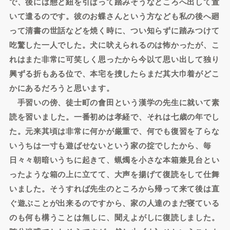
で、後には態と紐を引ぱって踏みそうなところへ出して置
いて遣るのです。彼のお蝶さんという方なども私の後へ廻
って清書の世話などを焼く時に、つい知らずに踏みつけて
吃驚した一人でした。犬に吠えられるのは怖かったが、こ
れはまた非常に可笑しく思ったから今以て思い出して独り
興ずる折もある位で、本宅を捜したらまだ其大巾着がどこ
かにあるだろうと思います。
手習いの傍、徒士町の會田という漢学の先生に就いて素
読を習いました。一番初めは孝経で、それは七歳の年でし
た。元来其頃は非常に何かが厳重で、何でも復習を了らな
いうちは一寸も遊ばせないという家の掟でしたから、毎
日々々朝暗いうちに起きて、蝋燭を小さな本箱兼見台とい
ったような箱の上に立てて、大声を揚げて復読をして仕舞
いました。そうすれば先生のところから帰って来て後は直
ぐ遊ぶことが出来るのですから、家の人達のまだ寝ている
のも何も構うことは無しに、聞えよがしに復読しました。