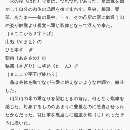
火の端《はた》で翁は、つれづれであった。翁は腕を動
かして自分の肉体の凸所を撫でまわす。肩尖、膝頭、臀
部、あたま――翁の眼中、一々、その凸所の形に似通う山
の姿が触覚より視覚へ通じ影像となって浮んで来た。
［＃ここから２字下げ］
山処《やまと》の
ひと本すゝぎ
朝雨《あささめ》の
狭霧《さぎり》に将起《たゝん》ぞ
［＃ここで字下げ終わり］
翁は身体を撫でながら愛に絶えないような声調で、微吟
した。
山又山の峯の重なりを望むときの翁は、何となく焦慮を
感じた。対象するもののあまりに豊量なのに惑喜させられ
たからだった。翁は掌を裏返しに脇腹を焦《じ》れったそ
うに掻いた。