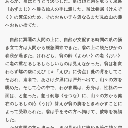
あるが、翁はとうとう決心した。翁は姉と弟を取って東路
《あずまじ》へ帰る旅人の手に渡した。翁は眷属《けんぞ
く》の繁栄のため、そのおもい子を遥なるまだ見ぬ山の麓
へおもい捨てた。
自然に冥通の人間の上に、自然が支配する時間の爪の掻
き立て方は人間から緩急調節できた。翁の上に幾たびかの
春秋が過ぎた。けれども、翁の齢《よわい》の老《おい》
に老の重なるしるしらしいものは見えなかった。翁は相変
わらず螺の腹にえび［＃「えび」に傍点］蔓の背をしてこ
そおれ、達者で、あさけ夕凪には戸外へ出て、山々の方を
眺めた。そして心の中で、わが眷属は、分身は、性格の一
面は、と想った。想う刹那《せつな》に、山々の方から健
在のしるしの応《うけ》答えが翁の胸をときめかすことに
よって受取られた。翁は手をその方へ掲げて、彼等を祝福
した。
ただ東国の方へ遺った、まだ見ぬ山に棲める筈の姉と弟