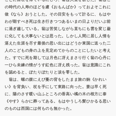
の時代の人寿のほどを慮《おもんばか》っておよそこれに
做《なら》おうとした。その目安をもって計るに、もはや
わが期すべき死は生き行きつつあるいまの日よりだいぶ前
に過ぎ越している。翁は苦笑しながら直ちにも雲を変じ巌
に化しても大事ないとは思った。しかし人間に居し人情を
湛えた生涯を尽す最後の思い出にはどうか東国に送った二
人のこどもの身の上を見定めてからのことにしたいと考え
た。すでに死を期しては月色に冴えまさり行く翁の心丹に
一ひら未練の情がうす紅色に冴え残った。翁は意識にこれ
を認めると、ぽたりぽたりと涙を零した。
翁は、螺の腹にえび蔓の背をしたまま旅の餉《かれい
い》を背負い、杖を手にして東路に向った。妻は早く死
に、陽のさす暖い山ふところの香高い橘の木の根方に泰
《やす》らかに葬ってある。もはやうしろ髪ひかるる思い
のものは西国には何ものも無かった。