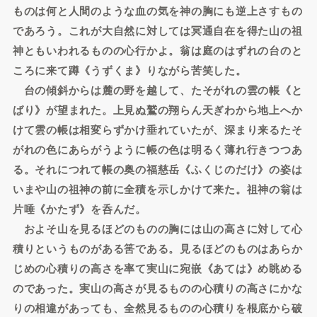
ものは何と人間のような血の気を神の胸にも逆上さすもの
であろう。これが大自然に対しては冥通自在を得た山の祖
神ともいわれるものの心行かよ。翁は庭のはずれの台のと
ころに来て蹲《うずくま》りながら苦笑した。
台の傾斜からは麓の野を越して、たそがれの雲の帳《と
ばり》が望まれた。上見ぬ鷲の翔らん天ぎわから地上へか
けて雲の帳は相変らずかけ垂れていたが、深まり来るたそ
がれの色にあらがうように帳の色は明るく薄れ行きつつあ
る。それにつれて帳の奥の福慈岳《ふくじのだけ》の姿は
いまや山の祖神の前に全積を示しかけて来た。祖神の翁は
片唾《かたず》を呑んだ。
およそ山を見るほどのものの胸には山の高さに対して心
積りというものがある筈である。見るほどのものはあらか
じめの心積りの高さを率て実山に宛嵌《あては》め眺める
のであった。実山の高さが見るものの心積りの高さにかな
りの相違があっても、全然見るものの心積りを根底から破