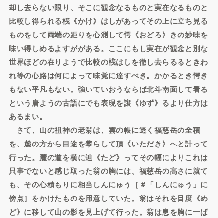
却し去らない限り、そこに観念なるものと実在なるものと
比較し得られる桟《かけ》はしがあってその上に立ち見る
ものをして両端の距りを心測して愕《おどろ》きの妙味を
味い得しめるよすががある。ここにもし実在が観念と別な
世界ほどの在りようで比較の桟はしを徹し去らるるときわ
れ等の心路は何によって味覚に達すべき。かかるとき愕き
もない平凡もない。強いていおうならば北斗南面して看る
という唐ようの古語にでも表現を譲《ゆず》るより仕方は
あるまい。
さて、山の祖神の老翁は、雲の帳に透く福慈岳の全積
を、麓の方から目途を攀らして頂《いただき》へと計って
行った。麓の道を横に辿《たど》ってその幅によりこれは
只事でないと感じ取った翁の胸には、福慈岳の高さに就て
も、その心積もりに相当しんにゅう［＃「しんにゅう」に
傍点］をかけたものを用意していた。翁はそれを目度《め
ど》に移して山の影を見上げて行った。翁は息を胸に一ぱ