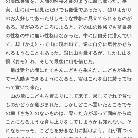
の美醜長短を、人間の性格才能のように感じ取った。事
実、山には一目見ただけでも傲慢であったり、独りよがり
のお人好しであったりしそうな性格に見立てられるものが
ある。翁がみるところによると、どの山の性格でも翁自身
の性格の中に無い性格はなかった。中には自分に潜んでい
て、却《かえ》って山に現れ出て、逆に自分に気付かせら
れるようなこともあった。翁は山を愛するが、しかし山を
惧《おそ》れ、そして最後に山を信じた。
翁は妻との間にたくさんこどもを生んだ。こどもが生れ
て一人動きできるようになると、翁はこれを山に持って行
って置いて来た。
山の麓にこどもを置去りにして来て、果してそれで育つ
ものかどうか危ぶまれた。しかしどこへ置いたところでそ
の幸《さち》のないものは、育った方が却って面白からぬ
ことになるような育ち上りをしてしまうかも知れない。そ
れなら一っそ、こどもを好きな山に賭けよう。山が育つべ