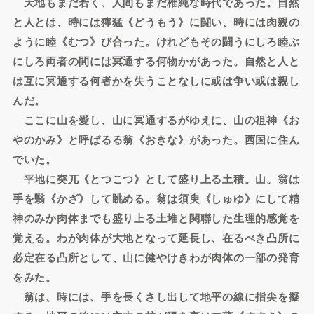
天地もまだ若く、人間もまだ稚純な時代であった。自然
と人とは、時には獰猛《どうもう》に闘い、時には肉親の
ように睦《むつ》び合った。けれどもその闘うにしろ睦ぶ
にしろ両者の間には冥通する何物かがあった。自然と人と
は互に冥通する何者かを失うことなしに或は争い或は親し
んだ。
ここに山を愛し、山に冥通するがゆえに、山の祖神《お
やのかみ》と呼ばるる翁《おきな》があった。西国に住ん
でいた。
平地に突兀《とつこつ》として盛り上る土積。山。翁は
手を翳《かざ》して眺める。翁は須臾《しゅゆ》にして精
神のみか肉体までも盛り上る土堆と関聯した生理的感覚を
覚える。わが肉体が大地となって延長し、在るべき凸所に
必定在る凸所として、山に健やけきわが肉体の一部の発育
をみた。
翁は、時には、手を長くさし出して地平の線に指尖を擬