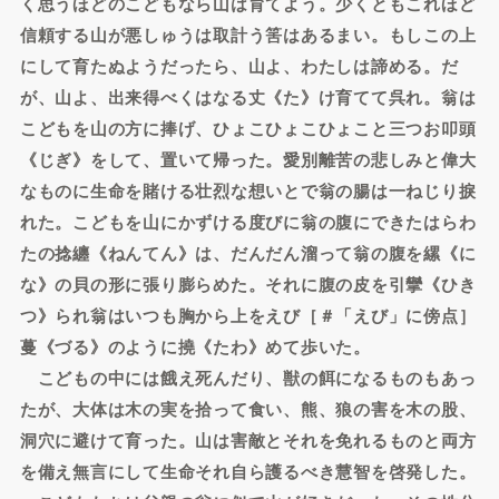
く思うほどのこどもなら山は育てよう。少くともこれほど
信頼する山が悪しゅうは取計う筈はあるまい。もしこの上
にして育たぬようだったら、山よ、わたしは諦める。だ
が、山よ、出来得べくはなる丈《た》け育てて呉れ。翁は
こどもを山の方に捧げ、ひょこひょこひょこと三つお叩頭
《じぎ》をして、置いて帰った。愛別離苦の悲しみと偉大
なものに生命を賭ける壮烈な想いとで翁の腸は一ねじり捩
れた。こどもを山にかずける度びに翁の腹にできたはらわ
たの捻纏《ねんてん》は、だんだん溜って翁の腹を縲《に
な》の貝の形に張り膨らめた。それに腹の皮を引攣《ひき
つ》られ翁はいつも胸から上をえび［＃「えび」に傍点］
蔓《づる》のように撓《たわ》めて歩いた。
こどもの中には餓え死んだり、獣の餌になるものもあっ
たが、大体は木の実を拾って食い、熊、狼の害を木の股、
洞穴に避けて育った。山は害敵とそれを免れるものと両方
を備え無言にして生命それ自ら護るべき慧智を啓発した。