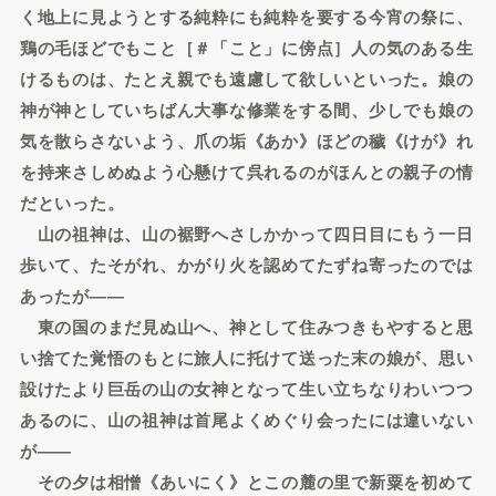
く地上に見ようとする純粋にも純粋を要する今宵の祭に、
鶏の毛ほどでもこと［＃「こと」に傍点］人の気のある生
けるものは、たとえ親でも遠慮して欲しいといった。娘の
神が神としていちばん大事な修業をする間、少しでも娘の
気を散らさないよう、爪の垢《あか》ほどの穢《けが》れ
を持来さしめぬよう心懸けて呉れるのがほんとの親子の情
だといった。
山の祖神は、山の裾野へさしかかって四日目にもう一日
歩いて、たそがれ、かがり火を認めてたずね寄ったのでは
あったが――
東の国のまだ見ぬ山へ、神として住みつきもやすると思
い捨てた覚悟のもとに旅人に托けて送った末の娘が、思い
設けたより巨岳の山の女神となって生い立ちなりわいつつ
あるのに、山の祖神は首尾よくめぐり会ったには違いない
が――
その夕は相憎《あいにく》とこの麓の里で新粟を初めて