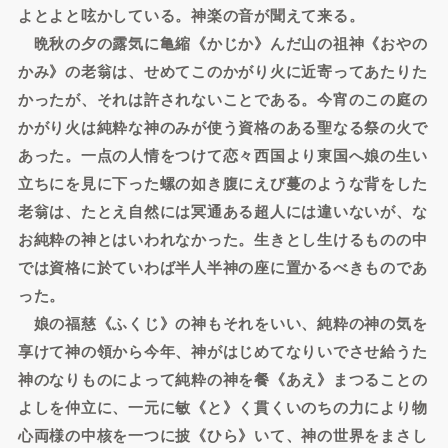
よとよと呟かしている。神楽の音が聞えて来る。
晩秋の夕の露気に亀縮《かじか》んだ山の祖神《おやの
かみ》の老翁は、せめてこのかがり火に近寄ってあたりた
かったが、それは許されないことである。今宵のこの庭の
かがり火は純粋な神のみが使う資格のある聖なる祭の火で
あった。一点の人情をつけて恋々西国より東国へ娘の生い
立ちにを見に下った螺の如き腹にえび蔓のような背をした
老翁は、たとえ自然には冥通ある超人には違いないが、な
お純粋の神とはいわれなかった。生きとし生けるものの中
では資格に於ていわば半人半神の座に置かるべきものであ
った。
娘の福慈《ふくじ》の神もそれをいい、純粋の神の気を
享けて神の領から今年、神がはじめてなりいでさせ給うた
神のなりものによって純粋の神を餐《あえ》まつることの
よしを仲立に、一元に敏《と》く貫くいのちの力により物
心両様の中核を一つに披《ひら》いて、神の世界をまさし