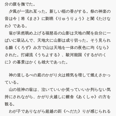
分の腹を撫でた。
夕風が一流れ亙った。新しい稲の香がする。祭の神楽の
音は今｜将《まさ》に劉喨《りゅうりょう》と闌《たけな
わ》である。
翁が呆然眺め上げる福慈岳の山影は天地の闇を自分に一
ぱいに吸込んで、天地大に山影は成り切った。そう見られ
る黝《くろず》み方で山は天地を一体の夜色に均《なら》
された。打縁流《うちよする》、駿河能国《するがのく
に》の暮景はかくも雄大であった。
神の道しるべの庭のかがり火は精気を増して燃えさかっ
ている。
山の祖神の翁は、泣いていいか笑っていいか判らない気
持にされながら、かがり火越しに幄舎《あくしゃ》の方を
観る。
わが子でありながら超越の距《へだた》りが感じられる