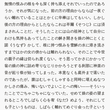
無情の恨みの根を今も深く持ち添えそれでいったのであろ
うか、それが気になった。前の方の理由からならば一夜ぐ
らい離れていることはとかくに辛棒はしてもいい。しかし
後の方の理由からとしたならこれは卒爾《そつじ》には済
まされんことだ。そうしたことには山の祖神として自分に
わけも気持もあってしたことの解き開きを娘の神にとくと
諾《うなず》かして、根に持つ恨みを雪解の水に溶き流さ
すまではかの女の傍からは離れられない。そのことで今世
の親子の縁は切られ度くない。そう思ってかさにかかって
翁の娘の神に詰め寄りなじりかかろうとする刹那に神楽の
音が起り祭が始ってしまった。本意なくも庭外まで退いた
のであったが。腹はむしゃくしゃすると同時に堪えぬなつ
かしさの痛み、悔いないでよいことへの悔い――そういっ
たことでごちゃごちゃになっていた。せめて娘の姿の望ま
れるところでしばらく心を宥《なだ》めよう。それにして
も子というものは、しばらく離れてめぐり会った子という