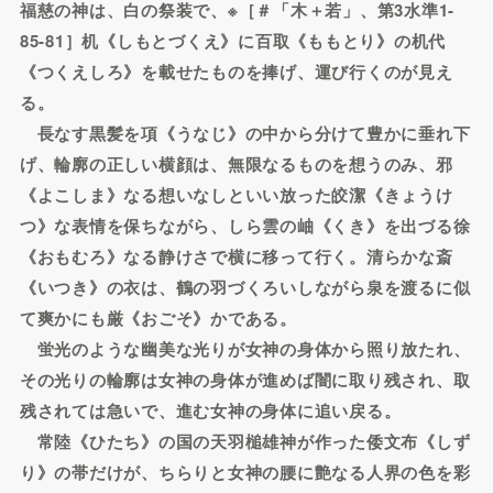
福慈の神は、白の祭装で、※［＃「木＋若」、第3水準1-
85-81］机《しもとづくえ》に百取《ももとり》の机代
《つくえしろ》を載せたものを捧げ、運び行くのが見え
る。
長なす黒髪を項《うなじ》の中から分けて豊かに垂れ下
げ、輪廓の正しい横顔は、無限なるものを想うのみ、邪
《よこしま》なる想いなしといい放った皎潔《きょうけ
つ》な表情を保ちながら、しら雲の岫《くき》を出づる徐
《おもむろ》なる静けさで横に移って行く。清らかな斎
《いつき》の衣は、鶴の羽づくろいしながら泉を渡るに似
て爽かにも厳《おごそ》かである。
蛍光のような幽美な光りが女神の身体から照り放たれ、
その光りの輪廓は女神の身体が進めば闇に取り残され、取
残されては急いで、進む女神の身体に追い戻る。
常陸《ひたち》の国の天羽槌雄神が作った倭文布《しず
り》の帯だけが、ちらりと女神の腰に艶なる人界の色を彩