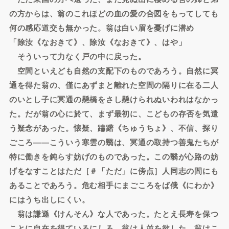
の方からは、翁のこれほどの血の愛の合図をもってしても
何の感応道交も無かった。翁は白い眉を憂げに潜め
「除汝《なおきて》、除汝《なおきて》、はや」
そういって力なく戸の中に戻った。
空間といえども自然の支配下のものであろう。自然に冥
通を得た翁の、僅にあずまと離れた空間の隔りに在る二人
のいとし子に冥通の懸橋をさし懸けられぬいわれはなかっ
た。だが翁の心に於て、まず最初に、こどもの存否を気遣
う疑念があった。懐疑、躊躇《ちゅうちょ》、不信、探り
ごころ――こういう寒雲の翳は、冥通の取持つ善鬼たちが
特に働きを鈍らす妨げのものであった。この翳が心路の妨
げをなすことはただ［＃「ただ」に傍点］人同志の間にも
あることであろう。危む相手にまごころをば俄《にわか》
にはうち出しにくい。
翁は謙遜《けんそん》な人であった。たとえ長寿を保つ
ことに自在を得ているにしろ、翁は人並を欲した。翁はこ