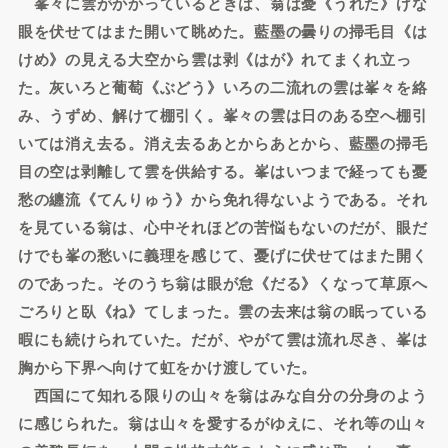
峯々に雲がかかっているときは、翁は憂《うれた》げな
眼を伏せてはまた開いて眺めた。藍墨の曇りの掃毛目《は
けめ》の見える大空から雲は剥《はが》れてまくれ立っ
た。灰いろと葡萄《ぶどう》いろの二流れの雲は峯々を絡
み、うずめ、解けて棚引く。峯々の雲は日のある空へ棚引
いては消え去る。消え去るあとからあとから、藍墨の掃毛
目の空は剥離して雲を供給する。峯はいつまで経っても憂
愁の纏流《てんりゅう》から免れ得ないようである。それ
を見ている翁は、心中それほどの苦悩もないのだが、眼だ
けでも峯の愁いに義理を感じて、憂げに伏せてはまた開く
のであった。そのうち翁は眼が怠《だる》くなって草原へ
ごろりと臥《ね》てしまった。雲の去来は翁の眠っている
暇にも続けられていた。だが、やがて雲は流れ尽き、峯は
胸から下界へ向けて虹をかけ渡していた。
西国にて知れる限りの山々を翁はみな自分の分身のよう
に感じられた。翁は山々を愛するがゆえに、それ等の山々