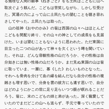
る無理な人間の願事《ねぎごと》をも土民はこどもに山へ
取次ぐよう頼んだ。こどもは苦笑しながら、しかし引受け
た。冥通の力によって山に土民たちの望むことを聴き容れ
さしてやった。土民たちは助った。
山の祖神《おやのかみ》の翁は西国の山々へはほとんど
こどもを間配り終り、その山々の神としての成長をも見届
けた。いまは望むこともないように思われた。ただ東国に
目立った二つの山があって神々を欠くという噂を聞いてい
た。それは、どんな容貌性格の山だろうか、その性格は自
分如きには無い性格の山だろうか。まだ見ぬ東国の山は翁
に取っていま、一層に、慕《した》わしいものとなった。
それへも骨肉を分けて血の縁を結んだなら自分の性格の複
雑さも増す思いで、分身を雲の彼方にも遺す思いで、自分
はどのようにかこの世に足り足らいつつ眼が瞑れることだ
ろう。翁に、末のこどもの姉と弟があった。深く寵愛して
いたのでまだどこの山へも送らず、手元で養っていたので