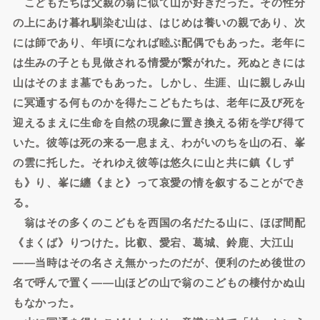
こどもたちは父親の翁に似て山が好きだった。その性分
の上にあけ暮れ馴染む山は、はじめは養いの親であり、次
には師であり、年頃になれば睦ぶ配偶でもあった。老年に
は生みの子とも見做される情愛が繋がれた。死ぬときには
山はそのまま墓でもあった。しかし、生涯、山に親しみ山
に冥通する何ものかを得たこどもたちは、老年に及び死を
迎えるまえに生命を自然の現象に置き換える術を学び得て
いた。彼等は死の来る一息まえ、わがいのちを山の石、峯
の雲に托した。それゆえ彼等は悠久に山と共に鎮《しず
も》り、峯に纏《まと》って哀愛の情を叙することができ
る。
翁はその多くのこどもを西国の名だたる山に、ほぼ間配
《まくば》りつけた。比叡、愛宕、葛城、鈴鹿、大江山
――当時はその名さえ無かったのだが、便利のため後世の
名で呼んで置く――山ほどの山で翁のこどもの棲付かぬ山
もなかった。