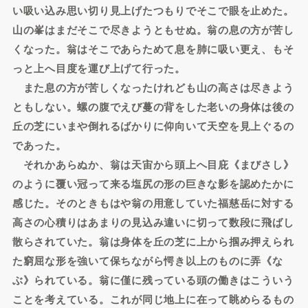
い吸い込み思い切り見上げたつもりでそこで眼を止めた。
山の峯はまだそこで尽きようともせぬ。翁の息の方が苦し
くなった。翁はそこであらためて息を肺に吸い更え、もそ
っと上へ目度を運び上げて行った。
また息の方が苦しくなったけれども山の高さは尽きよう
ともしない。螺の腹でえび蔓の背をした老いの身体は後の
丘の芝にいまや倒れるばかりに仰向いて天空を見上ぐるの
であった。
それかあらぬか、翁は天宙から頭上へ目庇《まびさし》
のように覆い冠って来る塩尻の形の巨きな影を認めたかに
感じた。そのときもはや翁の用意していた福慈岳に対する
高さの心積りはあまりの見込み違いに切って数段に飛ばし
散らされていた。翁は身体を丘の芝に上から掴み押えられ
た窮屈な形を強いて保ちながら愕き以上のものに弄《な
ぶ》られている。翁に僅に残っている頭の働きはこういう
ことを考えている。これが同じ地上に在って眺めらるもの