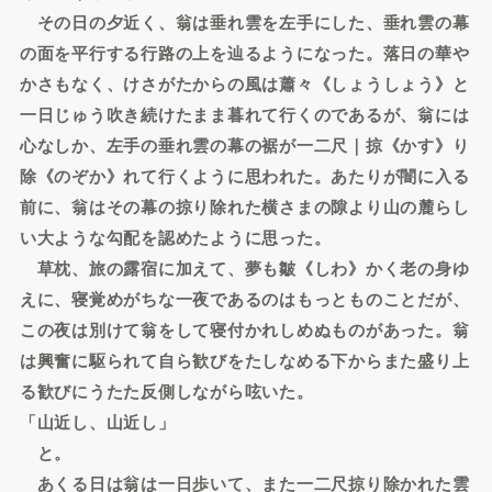
その日の夕近く、翁は垂れ雲を左手にした、垂れ雲の幕
の面を平行する行路の上を辿るようになった。落日の華や
かさもなく、けさがたからの風は蕭々《しょうしょう》と
一日じゅう吹き続けたまま暮れて行くのであるが、翁には
心なしか、左手の垂れ雲の幕の裾が一二尺｜掠《かす》り
除《のぞか》れて行くように思われた。あたりが闇に入る
前に、翁はその幕の掠り除れた横さまの隙より山の麓らし
い大ような勾配を認めたように思った。
草枕、旅の露宿に加えて、夢も皺《しわ》かく老の身ゆ
えに、寝覚めがちな一夜であるのはもっとものことだが、
この夜は別けて翁をして寝付かれしめぬものがあった。翁
は興奮に駆られて自ら歓びをたしなめる下からまた盛り上
る歓びにうたた反側しながら呟いた。
「山近し、山近し」
と。
あくる日は翁は一日歩いて、また一二尺掠り除かれた雲