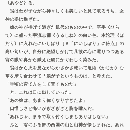
《あやど》る。
翁はわが子ながら神々しくも美しいと見て取るうち、女
神の姿は過ぎた。
娘の神が捧げて過ぎた机代のものの中で、平手《ひら
て》に盛った宇流志禰《うるしね》の白い色、本陀理《ほ
だり》に入れたにいしぼり［＃「にいしぼり」に傍点］の
高い匂いが、自分に絶望しかけて凡欲の心に還りつつある
翁の眼や鼻から餓えた腸にかぐわしく染みた。
翁はから火を見ながらかさかさ乾いて亀縮《かじか》む
掌を摩り合わせて「娘が子というものは」と考えた。
「手頃の育て方をして置くものだ」
と、これは口に出していった。
「あの娘は、あまり偉くなりすぎたよ」
口惜しさと悔いがぎざぎざと胸を噛んだ。
「あれじゃ、まるで取り付くしまもありはしない」
ふと、翁にふる郷の西国の山と山神が懐しまれた。あれ