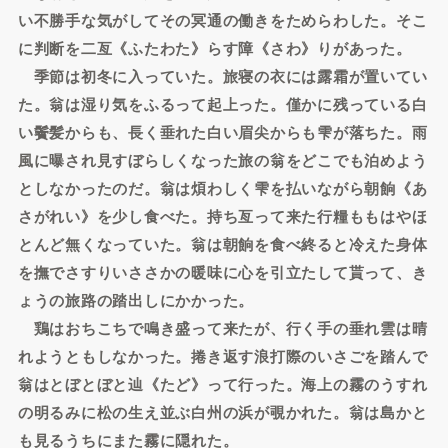
い不勝手な気がしてその冥通の働きをためらわした。そこ
に判断を二亙《ふたわた》らす障《さわ》りがあった。
季節は初冬に入っていた。旅寝の衣には露霜が置いてい
た。翁は湿り気をふるって起上った。僅かに残っている白
い鬢髪からも、長く垂れた白い眉尖からも雫が落ちた。雨
風に曝され見すぼらしくなった旅の翁をどこでも泊めよう
としなかったのだ。翁は煩わしく雫を払いながら朝餉《あ
さがれい》を少し食べた。持ち亙って来た行糧ももはやほ
とんど無くなっていた。翁は朝餉を食べ終ると冷えた身体
を撫でさすりいささかの暖味に心を引立たして貰って、き
ょうの旅路の踏出しにかかった。
鶏はおちこちで鳴き盛って来たが、行く手の垂れ雲は晴
れようともしなかった。捲き返す浪打際のいさごを踏んで
翁はとぼとぼと辿《たど》って行った。海上の霧のうすれ
の明るみに松の生え並ぶ白州の浜が覗かれた。翁は島かと
も見るうちにまた霧に隠れた。