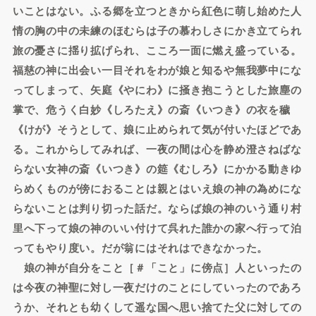
いことはない。ふる郷を立つときから紅色に萌し始めた人
情の胸の中の未練のほむらは子の慕わしさにかき立てられ
旅の憂さに揺り拡げられ、こころ一面に燃え盛っている。
福慈の神に出会い一目それをわが娘と知るや無我夢中にな
ってしまって、矢庭《やにわ》に掻き抱こうとした旅塵の
掌で、危うく白妙《しろたえ》の斎《いつき》の衣を穢
《けが》そうとして、娘に止められて気が付いたほどであ
る。これからしてみれば、一夜の間は心を静め澄さねばな
らない女神の斎《いつき》の筵《むしろ》にかかる動きゆ
らめくものが傍におることは親とはいえ娘の神の為めにな
らないことは判り切った話だ。ならば娘の神のいう通り村
里へ下って娘の神のいい付けて呉れた誰かの家へ行って泊
ってもやり度い。だが翁にはそれはできなかった。
娘の神が自分をこと［＃「こと」に傍点］人といったの
は今夜の神聖に対し一夜だけのことにしていったのであろ
うか、それとも幼くして遥な国へ思い捨てた父に対しての