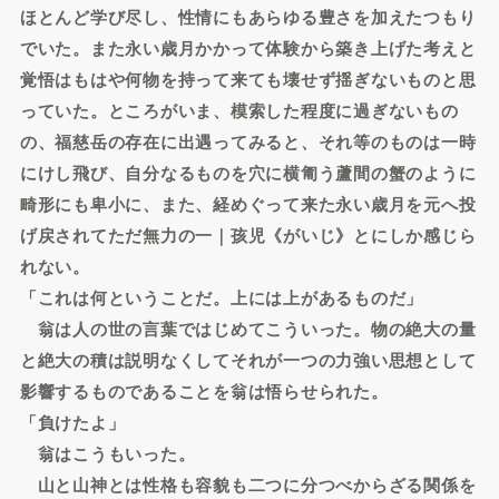
ほとんど学び尽し、性情にもあらゆる豊さを加えたつもり
でいた。また永い歳月かかって体験から築き上げた考えと
覚悟はもはや何物を持って来ても壊せず揺ぎないものと思
っていた。ところがいま、模索した程度に過ぎないもの
の、福慈岳の存在に出遇ってみると、それ等のものは一時
にけし飛び、自分なるものを穴に横匍う蘆間の蟹のように
畸形にも卑小に、また、経めぐって来た永い歳月を元へ投
げ戻されてただ無力の一｜孩児《がいじ》とにしか感じら
れない。
「これは何ということだ。上には上があるものだ」
翁は人の世の言葉ではじめてこういった。物の絶大の量
と絶大の積は説明なくしてそれが一つの力強い思想として
影響するものであることを翁は悟らせられた。
「負けたよ」
翁はこうもいった。
山と山神とは性格も容貌も二つに分つべからざる関係を