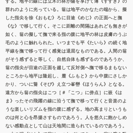
する。地平の線には立木の林が陽を享けて薄《すすき》の
群れのように光っている。翁は地平のかなたの端から、擬
した指尖を徐《おもむ》ろに目途《めじ》の正面へと撫
《な》で移して行く。そこに距離の間隔はあれども無きが
如く、翁の擬して撫で来る指の腹に地平の林は皮膚のうぶ
毛のように触れられた。いつまでも平《たいら》の続く地
平線を撫で移って行く感覚は退屈なものである。人間の翁
がそう感ずると等しく、自然自体も感ずるのであろうか、
翁の指尖が目途の正面を越して反対側へ撫で移るまもない
ところから地平は隆起し、麓《ふもと》から中腹にさしか
かり、ついに聳《そび》え立つ峯巒《ほうらん》となる。
遠方から翁の指尖はこつ［＃「こつ」に傍点］に嵌《は
ま》ったその飛躍の線に沿うて撫で移って行くと音楽のよ
うな楽しいリズムを指の腹に感ずる。地の高まりというも
のは何と心を昂揚さすものであろう。人を悠久に飽かしめ
ない感動点として山は天地間に造られているのであろう。