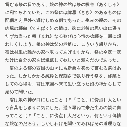
嘗むる祭の日であり、娘の神の館は祭の幄舎《あくしゃ》
に宛てられていた。この祭には諱忌《きき》のあるものは
配偶さえ戸外へ避けしめる例であった。生みの親の、その
肉親の纏白《てんぱく》の情は、殊に老後の思い出に遥々
たずね当った稀《まれ》なる歓びは心情の捻纏を一層に煩
わしくしよう。娘の神は父の老翁に、こういう慮りから、
宿は村里の誰かの家へ取ってあげますから、祭の今夜一夜
だけは自分の家をば遠慮して欲しいと頼んだのであった。
翁のふる郷の西国の山々にも新粟を初めて嘗むる祭はあ
った。しかしかかる純粋と深刻さで執り行う祭を、修業と
しての心得を、翁は東国へ来て生い立った娘の神からして
始めて聞いた。
翁は娘の神が口にしたこと［＃「こと」に傍点］人とい
う言葉をしきりに気にした。遥々尋ねて来た生みの親に向
ってこと［＃「こと」に傍点］人だという。何という薄情
な娘なのだろう。しかしわけを聞いてみればその道理もな