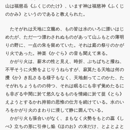
山は福慈岳《ふくじのたけ》、います神は福慈神《ふくじ
のかみ》というのであると教えられた。
たそがれは天地に立籠め、もの皆は水のいろに漂いはじ
めたが、ただ一つ漂わされぬものがあって山ふもとの薄明
りの野に、一点の朱を留めていた。それは庭の祭りのかが
り火であった。神楽《かぐら》の音も聞えて来る。
かがり火は、薪木の性と見え、時折、ぷちぱちと撥ね、
不平そうに火勢をよじりうねらすが、寂莫たる天地は何の
攪《か》き乱さるる様子もなく、天地創ってこのかた、た
そがれちょうものの待つ、それは眠るにも非ず覚めたるに
も非ざる中間に於て悠久なるものを情緒に於て捉《とら》
えようとするかれ持前の思惟の仕方を続けている。水のい
ろをかがり火のまわりに浸して静に囲んでいる。
かがり火も張合いがなく、まもなく火勢をもとの蕊《し
べ》立ちの形に引伸し焔《ほのお》の末だけ、とよとよと