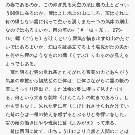
の姿であるのか。この仰ぎ見る天空の頂は麓の土とどうい
う関係に在るのか。麓はよし地上の山にしろ、頂はそれに
何の縁もない雲に代って空から湧くまた一つの気体の別山
なのではあるまいか。南の海の※［＃「虫＋亢」、279-
10］螺《ごうら》が吐くという蜃気が描き出す幻山のたぐ
いではあるまいか。幻山を証拠立てるよう塩尻がたの尖か
ら何やら煙のようなものの燻《くすぶ》り出るのが見える
ようでもある。
薄れ明るむ雲の垂れ幕とたそがれる宵闇の力とあらがう
気象の摩擦から福慈岳の巨体は、巨体さながらに雲の帳の
表にうっすり浮出で、または帳の奥に潜って見えたりす
る。何という大きな乾坤《けんこん》の動きであろう。し
かも音もなく。呆れた夢に痺《しび》れさせられかけてい
た翁の心は一種の怯えを感ずるとぶるりと身慄いをした。
翁の頭の働きはやや現実に蘇《よみがえ》って来る。
翁は西国に於て、山ちょう山により自然と人間のことは