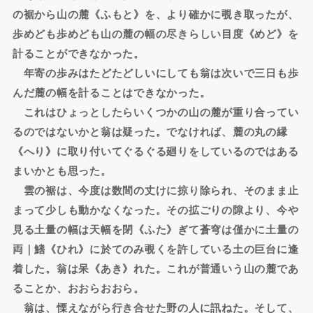
の裾から山の麓《ふもと》を、より確かに覗き取ったが、
歩めども歩めども山の麓の幅の尽きらしい目度《めど》を
計ることができなかった。
年寄の歩みはたどたどしいにしても翁は次いで三日も歩
んだ麓の幅を計ることはできなかった。
これはひょっとしたらいくつかの山の麓が重り合ってい
るのではないかと翁は疑った。でなければ、麓の丸の縁
《へり》に取り付いてぐるぐる廻りをしているのではある
まいかとも思った。
雲の裾は、今度は数間の丈けに掠り除られ、そのまま止
まって少しも動かなくなった。その拡ごりの隙より、今や
見る土量の幅は天幅を閉《ふた》ぎて蒼穹は僅かに土量の
両｜鰭《ひれ》に於てのみ覗くを許している土の巨台に逢
着した。翁は呆《あき》れた。これが普通いう山の麓であ
ることか、おおらおおら。
翁は、慄えながら行き合せた野の人に訊ねた。そして、