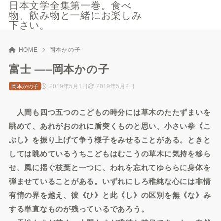
日本文学全集第一巻。食べ
物、飲み物と一緒にお楽しみ
下さい。
HOME
岡本かの子
富士 —–岡本かの子
2019年5月1日
2019年5月2日
岡本かの子
人間も四つ五つのこどもの時分には草木のたたずまいを
眺めて、あれがおのれに盾突くものと思い、小さい拳《こ
ぶし》を振り上げて争う様子をみせることがある。ときと
しては眺めているうちこどもはむこうの草木に気持を移ら
せ、風に揺ぐ枝葉と一つに、われを忘れてゆららに身体を
弾ませていることがある。いずれにしろ稚純な心には非情
有情の界を越え、彼《ひ》と此《し》の区別を無《な》み
する単直なものが残っているであろう。