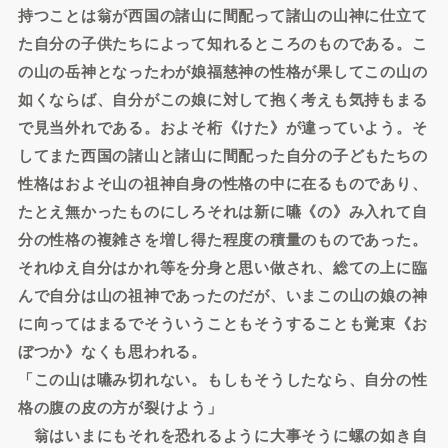
持つことは翁が西国の諸山に間配って諸山の山神に仕立て
た自分の子供たちによって知れるところのものである。こ
の山の岳神となったわが娘福慈神の性格が果してこの山の
如くならば、自分がこの娘に対して抱く考えも気持もまる
で見当外れである。およそ桁《けた》が違っていよう。そ
してまた西国の諸山と諸山に間配った自分の子どもたちの
性格はおよそ山の祖神自身の性格の中に在るものであり、
たとえ無かったものにしろそれは新に嚥《の》み入れて自
分の性格の複雑さを増し得た程度の積量のものであった。
それゆえ自分はかれ等を分身と思い做され、総ての上に臨
んで自分は山の祖神であったのだが、いまこの山の娘の神
に向ってはまるでそういうこともそうすることも覚束《お
ぼつか》なくも思われる。
「この山は嚥み切れない。もしもそうしたなら、自分の性
格の腹の皮の方が裂けよう」
翁はいまにもそれを恐れるように大事そうに螺の如き自