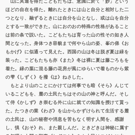
山に冥通を得たこどもたちは、意識に於て「妙」という
ほどの自在を得た。離れたときには山と自分と相対した二
つとなり、融ずるときには自分を山となし、或は山を自分
とする一致ができた。山におのおの特殊の性格があること
は前の条で説いた。こどもたちは育った山の性その如き人
間となった。身体つき容貌まで何やら山の姿、峯の俤《お
もかげ》に似通って見えた。西国の山は冬は脱ぎ夏は緑を
装った。こどもたちも亦《また》冬は裸に夏は藤ごろもを
着た。緑の葉に混る藤の花房が風にゆらいで着ものから紫
の雫《しずく》を撥《は》ねさした。
もとより山のことにかけては何事でも暗《そら》んじて
いるこどもを、麓の土民たちはその山の神と呼んだ。そし
て侍《かしず》き崇むる外に山に就ての知識を授けて貰っ
た。たつきの業《わざ》を山からかずけられて生活する麓
の土民は、山の秘密や消息を苦もなく明す人間を、感謝
し、惧《おそ》れ、また親しんだ。ときどきは神秘に属す