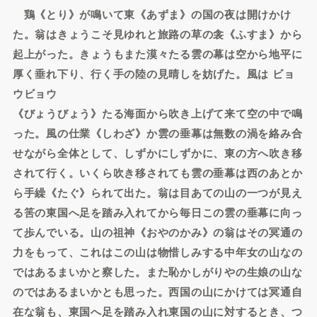
鶏《とり》が鳴いて東《あずま》の国の夜は開けかけ
た。翁はきょうこそ見ゆれと旅路の草の衾《ふすま》から
起上がった。きょうもまた漠々たる雲の幕は空から地平に
厚く垂れ下り、行く手の陸の見晴しを妨げた。風は
ビョ
ウビョウ
《びょうびょう》たる海面から吹き上げて来て空の中で鳴
った。風の仕業《しわざ》か雲の垂幕は無数の渦を絡み合
せながら全体として、しずかにしずかに、東の方へ吹き移
されて行く。いくら吹き移されても雲の垂幕は西のあとか
ら手繰《たぐ》られて出た。翁は目あての山の一つが見え
る筈の東国へ足を踏み入れてから毎日この雲の垂幕に向っ
て歩んでいる。山の祖神《おやのかみ》の翁はその冥通の
力をもって、これはこの山は物惜しみする中年女の山なの
ではあるまいかと察した。また恥かしがりやの生娘の山な
のではあるまいかとも思った。西国の山にかけては冥通自
在な翁も、東国へ足を踏み入れ東国の山に対するとき、つ