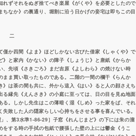
知れずそれをぬぎ捨てべき楽屋《がくや》を必要としたので
まちなか》の裏通り、堀割に沿う日かげの妾宅は即ちこの目
。
二
て僅か四間《よま》ほどしかない古びた借家《しゃくや》で
ど》と家内《かない》の障子《しょうじ》と唐紙《からか
い、先頃《さきごろ》まだ吉原《よしわら》の焼けない時
のまま買い取ったものである。二階の一間の欄干《らんか
き》は茶の間も共に、外から這入《はい》ると人の顔さえち
出る縁先《えんさき》の小庭に至っては、日の目を見ぬ地面
ある。しかし先生はこの薄暗く湿《しめ》った家をば、それ
く失敗した人の隠家らしい心持ちをさせる事を喜んでいる。
、第3水準1-86-29］子窓《れんじまど》の下には朱の溜
めをする時の手拭の包紙で腰張した壁の上には鬱金《うこ