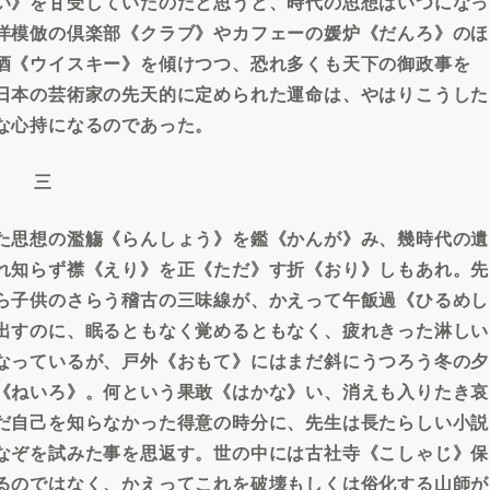
い》を甘受していたのだと思うと、時代の思想はいつになっ
洋模倣の倶楽部《クラブ》やカフェーの媛炉《だんろ》のほ
酒《ウイスキー》を傾けつつ、恐れ多くも天下の御政事を
日本の芸術家の先天的に定められた運命は、やはりこうした
な心持になるのであった。
三
た思想の濫觴《らんしょう》を鑑《かんが》み、幾時代の遺
れ知らず襟《えり》を正《ただ》す折《おり》しもあれ。先
ら子供のさらう稽古の三味線が、かえって午飯過《ひるめし
出すのに、眠るともなく覚めるともなく、疲れきった淋しい
なっているが、戸外《おもて》にはまだ斜にうつろう冬の夕
《ねいろ》。何という果敢《はかな》い、消えも入りたき哀
だ自己を知らなかった得意の時分に、先生は長たらしい小説
なぞを試みた事を思返す。世の中には古社寺《こしゃじ》保
るのではなく、かえってこれを破壊もしくは俗化する山師が