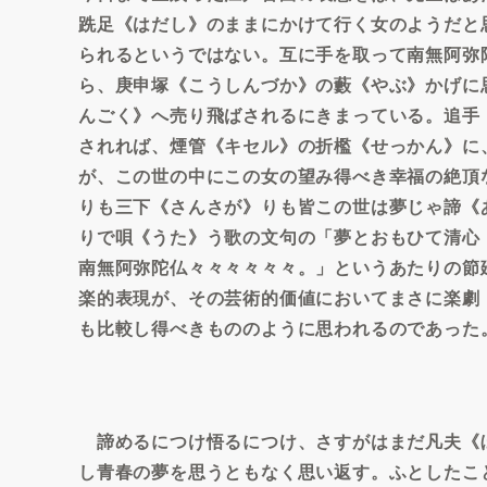
跣足《はだし》のままにかけて行く女のようだと
られるというではない。互に手を取って南無阿弥
ら、庚申塚《こうしんづか》の藪《やぶ》かげに
んごく》へ売り飛ばされるにきまっている。追手
されれば、煙管《キセル》の折檻《せっかん》に
が、この世の中にこの女の望み得べき幸福の絶頂
りも三下《さんさが》りも皆この世は夢じゃ諦《
りで唄《うた》う歌の文句の「夢とおもひて清心
南無阿弥陀仏々々々々々々。」というあたりの節
楽的表現が、その芸術的価値においてまさに楽劇
も比較し得べきもののように思われるのであった
諦めるにつけ悟るにつけ、さすがはまだ凡夫《
し青春の夢を思うともなく思い返す。ふとしたこ