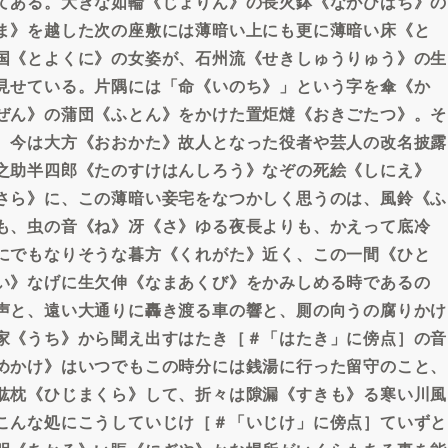
てある。大きな如輪《じょりん》の長火鉢《ながひばち》の
ま》を越した次の座敷には薄暗い上にも更に薄暗い床《と
国《とよくに》の女姿が、石州流《せきしゅうりゅう》の生
見せている。片隅には「命《いのち》」という字を傘《か
ぜん》の蒲団《ふとん》をかけた置炬燵《おきごたつ》。そ
、今は大方《おおかた》故人となった役者や芸人の改名披露
之助半四郎《たのすけはんしろう》なぞの死絵《しにえ》
さら》に、この薄暗い妾宅をなつかしく思うのは、風鈴《ふ
も、虫の音《ね》冴《さ》ゆる夜長よりも、かえって底冷
にでもなりそうな暮方《くれがた》近く、この一間《ひと
い》なげに生欠伸《なまあくび》をかみしめる時であるの
声と、遠い大通りに轟き渡る車の響と、厠の向うの腐りかけ
家《うち》から聞え出すはたき［＃「はたき」に傍点］の音
めかけ》はいつでもこの時分には銭湯に行った留守のこと、
肱枕《ひじまくら》して、折々は隙漏《すきも》る寒い川風
こんな処にこうしていじけ［＃「いじけ」に傍点］ていずと