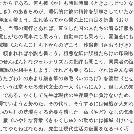
たからである。何も彼《か》も時世時節《ときよじせつ》な
しき》のあきらめが、遺伝的に彼の精神を訓練さしていたか
洋服も着よう。生れ落ちてから畳の上に両足を折曲《おり
も、当節の流行とあれば、直立した国の人たちの着る洋服も
電しがちの電車にも乗ろう。自動車にも乗ろう。園遊会にも
鞦韆《ぶらんこ》も下からのぞこう。沙翁劇《さおうげき》
。頼まれれば小説も書こう。粗悪な紙に誤植だらけの印刷も
つせんばん》なジゥルナリズムの批評も聞こう。同業者の誼
議論のお相手もしよう。けれども要するに、それはみんな身
うたざわ》の糸より細き筆の命毛《いのちげ》を渡世《とせ
というは堂々たる現代文士の一人《いちにん》、但し人の知
》である。かくして先生は現代の生存競争に負けないため、
得ていようと努めた。その代り、そうするには何処か人知れ
いのち》の洗濯をする必要を感じた。宿《やど》なしの乞食
。厭《いや》な客衆《きゃくしゅ》の勤めには傾城《けいせ
してやらねばならぬ。先生は現代生活の仮面をなるべく巧