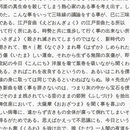
邦楽の真生命を殺してしまう熱心家のある事を考え出す。し
めた。こんな事をいって三味線の議論をする事が、已に三味
である。江戸音曲《えどおんぎょく》の江戸音曲たる所以
れて行く所にある。時勢と共に進歩して行く事の出来ない所
いさぎよ》く殺され滅されてしまうのではなく、新時代の
廻されて、散々｜慰《なぐさ》まれ辱《はずか》しめられた
う傷《いたま》しい運命。それから生ずる無限の哀傷が、即
世紀の今日《こんにち》洋服を着て葉巻を吸いながら聞くわ
ある。さればこれを改良するというのも、あるいはこれを撲
線の身に取っては同じであるといわねばならぬ。珍々先生が
き新曲を聴く事を辞さないのは、つまり灰の中から宝石を捜
だそのまま残されている昔のままの節附《ふしづけ》を拾出
舞伎座において、大薩摩《おおざつま》を聞く事を喜ぶの
しい病毒に、遠からず古きもの全体が腐って倒れてしまいそ
得るがためである。思えばかえって不思議にも、今日という
たかも廓《くるわ》を抜け出で、唯《ただ》一人闇の夜道を