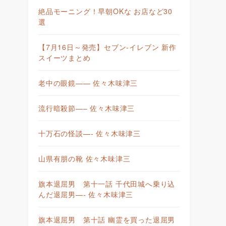
絶品モーニング！早朝OKな お店など30
選
【7月16日～発売】セブン-イレブン 新作
スイーツまとめ
老中の眼鏡—— 佐々木味津三
流行暗殺節—– 佐々木味津三
十万石の怪談—- 佐々木味津三
山県有朋の靴 佐々木味津三
旗本退屈男 第十一話 千代田城へ乗り込
んだ退屈男—- 佐々木味津三
旗本退屈男 第十話 幽霊を買った退屈男