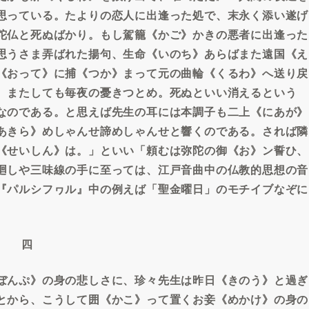
思っている。たよりの恋人に出逢った処で、末永く添い遂げ
陀仏と死ぬばかり。もし駕籠《かご》かきの悪者に出逢った
思うさま弄ばれた揚句、生命《いのち》あらばまた遠国《え
《おって》に捕《つか》まって元の曲輪《くるわ》へ送り戻
、またしても毎夜の憂きつとめ。死ぬといい消えるという
なのである。と思えば先生の耳には本調子も二上《にあが》
あきら》めしゃんせ諦めしゃんせと響くのである。されば隣
《せいしん》は。」といい「頼むは弥陀の御《お》ン誓ひ、
廻しや三味線の手に至っては、江戸音曲中の仏教的思想の音
『パルシフヮル』中の例えば「聖金曜日」のモチイブなぞに
。
四
ぼんぷ》の身の悲しさに、珍々先生は昨日《きのう》と過ぎ
とから、こうして囲《かこ》って置くお妾《めかけ》の身の