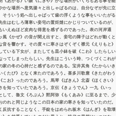
明《あかる》い賑《にぎや》かな場所がいくらもある事を能
やかな場所へ意気揚々と出しゃばるのは、自分なぞが先に立
、そういう処へ出しゃばって歯の浮くような事をいいたがる
先生はむしろ薄寒い妾宅の置炬燵にかじりついているのが、
もいえぬほど皮肉な得意を感ずるのであった。表の河岸通
ッ風《かぜ》の音が聞え出すと、妾宅の障子はどれが動くと
な音を響かす。その度々に寒さはぞくぞく襟元《えりもと》
している下女が、またしても皿小鉢を破《こわ》したらしい
なってしまったらしい。先生はこういう時、つくづくこれが
の家の冬の心持だと感ずるのである。宝井其角《たからいき
いくたび》となく来たのであろう。喜多川歌麿《きたがわう
《こお》ったのであろう。馬琴《ばきん》北斎《ほくさい》
さを知っていたであろう。京伝《きょうでん》一九《いっ
として、魯文《ろぶん》黙阿弥《もくあみ》に至るまで、少
おのれと同じようなこの日本の家の寒さを知っていたのだ。
く反抗することなく、手錠をはめられ板木《はんぎ》を取壊