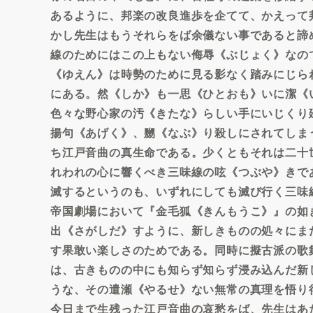
あるように、邦楽の改良進歩を企てて、かえって
かし先生はもうそれらをば余儀ない事であると諦
線のためにはこの上もない侮辱《ぶじょく》なの
《ゆえん》は時勢のために見る影なく踏みにじら
にある。然《しか》も一思《ひとおも》いに潔《
色々な野心家の汚《きたな》らしい手にいじくり
揚句《あげく》、嬲《なぶ》り殺しにされてしま
ち江戸音曲の真生命である。少くともそれは二十
れわれの心に響くべき三味線の呟《つぶや》きで
滅するというのも、いずれにしても滅び行く三味
帝国劇場において『金毛狐《きんもうこ》』の如
出《さがしだ》すように、新しきものの処々にま
す果敢い楽しさのためである。同時に擬古派の歌
は、古きものの中にも知らず知らず浸み込んだ新
うな、その遣瀬《やるせ》ない無常の真理を悟り
今日まで生残った江戸音曲の哀愁をば、先生はあ