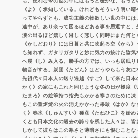
も、便利な今の世の中にはもっと暖かな、もっと
《よ》く承知している。けれどもそういう明い晴
ってやらずとも、成功主義の物欲しい世の中には
連中が、あり余って困るほどある事を思返すと、
涙の出るほど嬉しく淋しく悲しく同時にまた何と
《かしどおり》には日暮と共に吹起る空《から》
も知れず、ガタリガタリと妙に気力の抜けた陰気
へ浸《し》み入る。勝手の方では、いっも居眠り
物音がする。炭団《たどん》はどうやらもう灰に
先祖代々日本人の送り過越《すご》して来た日本
かく》の家にもこれと同じような冬の日が幾度《
たまろ》の絵筆持つ指先もかかる寒さのために凍
もこの置炬燵の火の消えかかった果敢《はか》な
く》春水《しゅんすい》種彦《たねひこ》を始め
くとも日本文化の過去の誇りを残した人々は、皆
しかして彼らはこの寒さと薄暗さにも恨むことな