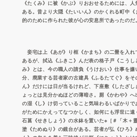
《たくみ》に被《かぶ》りおおせるためには、人
ある。昔より大隠《たいいん》のかくれる町中《
的のために作られた彼が心の安息所であったのだ
妾宅は上《あが》り框《かまち》の二畳を入れ
あるが、拭込《ふきこ》んだ表の格子戸《こうし
み》とは、今の職人の請負《うけおい》仕事を嫌
分、廃業する芸者家の古建具《ふるたてぐ》をそ
ん》だけには日が当るけれど、下座敷《したざし
ょっとは見分かぬほどの薄暗さ。厠《かわや》へ
の湿《し》け切っていること気味わるいばかりで
がためにかえってなつかしく、如何にも浮世に遠
石菖《せきしょう》の水鉢を置いた※［＃「木＋靈」
塗《ためぬり》の鏡台がある。芸者が弘《ひろ》