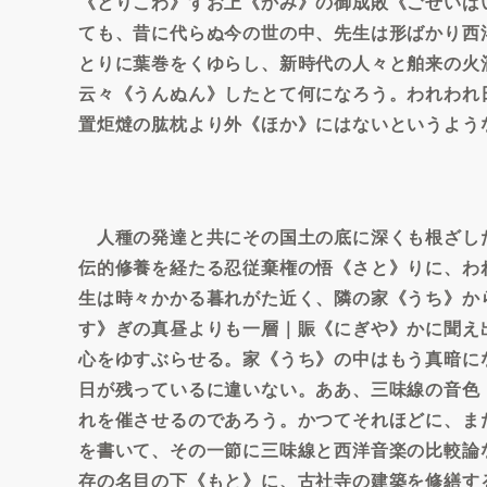
《とりこわ》すお上《かみ》の御成敗《ごせいば
ても、昔に代らぬ今の世の中、先生は形ばかり西
とりに葉巻をくゆらし、新時代の人々と舶来の火
云々《うんぬん》したとて何になろう。われわれ
置炬燵の肱枕より外《ほか》にはないというよう
人種の発達と共にその国土の底に深くも根ざし
伝的修養を経たる忍従棄権の悟《さと》りに、わ
生は時々かかる暮れがた近く、隣の家《うち》か
す》ぎの真昼よりも一層｜賑《にぎや》かに聞え
心をゆすぶらせる。家《うち》の中はもう真暗に
日が残っているに違いない。ああ、三味線の音色
れを催させるのであろう。かつてそれほどに、ま
を書いて、その一節に三味線と西洋音楽の比較論
存の名目の下《もと》に、古社寺の建築を修繕す