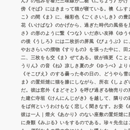
ん》の包みを着た三味線が二梃《にちょう》かけ
傍《そば》にはきまって猫が寝ている。襖《ふす
こ》の間《ま》に、極彩色《ごくさいしき》の豊
花《いけばな》のかげから、過ぎた時代の風俗を
さ》の形のように繋《つな》いだ赤い友禅《ゆう
の後《うしろ》には二枚折の屏風《びょうぶ》に
やおさらいの摺物《すりもの》を張った中に、田
二、三枚をも交《ま》ぜてある。彼が殊更《こと
うりん》の音《ね》凉しき夏の夕《ゆうべ》より
《そこびえ》のする曇った冬の日の、どうやら雪
ま》の置炬燵に猫を膝にしながら、所在《しょざ
だ。彼は窓外《まどそと》を呼び過ぎる物売りの
た建仁寺垣《けんにんじがき》を越して、隣りの
をば何というわけもなく悲しく聞きなす。お妾《
彼は一人｜燈火《あかり》のない座敷の置炬燵に
に身顫《みぶる》いをするのである。珍々先生は