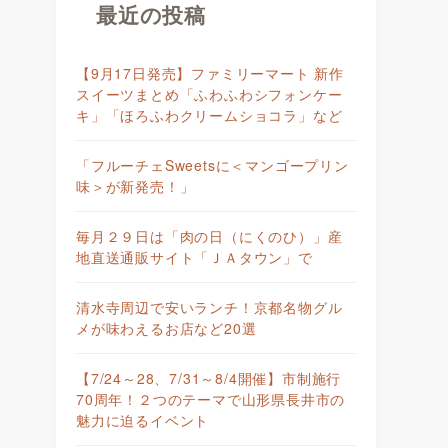
最近の投稿
【9月17日発売】ファミリーマート 新作
スイーツまとめ「ふわふわシフォンケー
キ」「ほろふわクリームショコラ」など
「フルーチェSweetsに＜マンゴープリン
味＞が新発売！」
毎月２９日は「肉の日（にくのひ）」産
地直送通販サイト「ＪＡタウン」で
清水寺周辺で安いランチ！京都名物グル
メが味わえるお店など20選
【7/24～28、7/31～8/4開催】市制施行
70周年！２つのテーマで山形県長井市の
魅力に迫るイベント