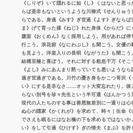
《しりぞ》いて隠れるに如《し》くはないと思っ
らば是非もないというような川柳式《せんりゅう
らである。身過《みす》ぎ世過《よす》ぎならば
ま》げて育った揉《ねじ》れた身体《からだ》に
臆面《おくめん》なく採用しよう。用があれば停
行こう。浪花節《なにわぶし》も聞こう。女優の
も見よう。洋楽入りの長唄《ながうた》も聞こう
結構至極と喜ぼう。それに対する粗忽干万《そこ
《よし》みにあんまり黙っていても悪いようなら
過ぎ世過ぎである。川竹の憂き身をかこつ哥沢《
い》にする是非なさ……オット大変忘れたり。彼
らない別号を珍々先生という半可通《はんかつう
現代の人たちのする事は善悪無差別に一通りは心
ぬ心の隠家《かくれが》を求めて、時々｜生命《
でさえも眠るにはなお橋の下を求めるではないか
い》をして引過《ひけす》ぎの情夫《まぶ》を許