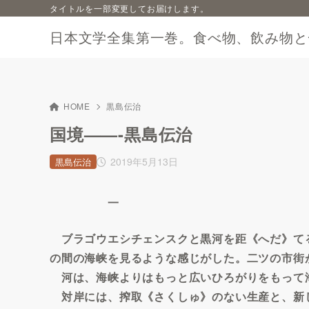
タイトルを一部変更してお届けします。
日本文学全集第一巻。食べ物、飲み物と
HOME
黒島伝治
国境——-黒島伝治
2019年5月13日
黒島伝治
一
ブラゴウエシチェンスクと黒河を距《へだ》て
の間の海峡を見るような感じがした。二ツの市街
河は、海峡よりはもっと広いひろがりをもって
対岸には、搾取《さくしゅ》のない生産と、新