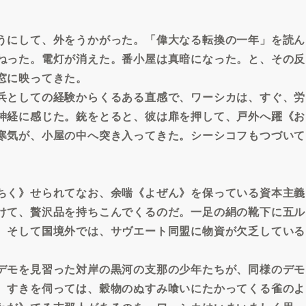
うにして、外をうかがった。「偉大なる転換の一年」を読ん
ねった。電灯が消えた。番小屋は真暗になった。と、その反
窓に映ってきた。
兵としての経験からくるある直感で、ワーシカは、すぐ、労
神経に感じた。銃をとると、彼は扉を押して、戸外へ躍《お
寒気が、小屋の中へ突き入ってきた。シーシコフもつづいて
ちく》せられてなお、余喘《よぜん》を保っている資本主義
けて、贅沢品を持ちこんでくるのだ。一足の絹の靴下に五ル
。そして国境外では、サヴエート同盟に物資が欠乏している
デモを見習った対岸の黒河の支那の少年たちが、同様のデモ
、すきを伺っては、穀物のぬすみ喰いにたかってくる雀のよ