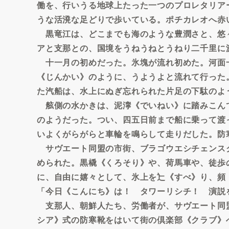
働を、行いうる地球上たった一つのプロレタリア
うな活溌な足どりで歩いている。ポチカレオへ赤
黒竜江は、どこまでも海のような豊潤さと、悠
アと支那との、国境をうねうねとうねり二千里に
十一月の初めだった。氷塊が流れ初めた。河面
《じんかい》のように、うようよと流れて行った
た汽船は、水上にぬぎ忘れられた片足の下駄のよ
舷側の水かきは、泥濘《でいねい》に踏みこん
のようだった。つい、四五日前まで船に乗って渡
いよくがらがらと車輪を鳴らして走りだした。防
サヴエート同盟の市街、ブラゴウエシチェンス
められた。黒橇《くろそり》や、荷馬車や、徒歩
に、自由に嬉々として、氷上を辷《すべ》り、頻
「今日《こんにち》は！ タワーリシチ！ 演説
支那人、朝鮮人たち、労働者が、サヴエート同
シア》式の防寒靴をはいて街の倶楽部《クラブ》