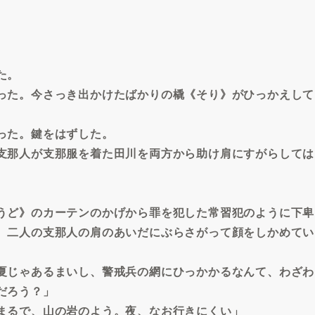
た。
った。今さっき出かけたばかりの橇《そり》がひっかえして
った。鍵をはずした。
支那人が支那服を着た田川を両方から助け肩にすがらしては
うど》のカーテンのかげから罪を犯した常習犯のように下卑
、二人の支那人の肩のあいだにぶらさがって顔をしかめてい
夏じゃあるまいし、警戒兵の網にひっかかるなんて、わざわ
だろう？」
まるで、山の岩のよう。夜、なお行きにくい」