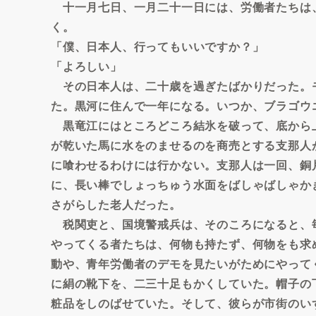
十一月七日、一月二十一日には、労働者たちは
く。
「僕、日本人、行ってもいいですか？」
「よろしい」
その日本人は、二十歳を過ぎたばかりだった。
た。黒河に住んで一年になる。いつか、ブラゴウ
黒竜江にはところどころ結氷を破って、底から
が乾いた馬に水をのませるのを商売とする支那人
に喰わせるわけには行かない。支那人は一回、銅
に、長い棒でしょっちゅう水面をばしゃばしゃか
さがらした老人だった。
税関吏と、国境警戒兵は、そのころになると、
やってくる者たちは、何物も持たず、何物をも求
動や、青年労働者のデモを見たいがためにやって
に絹の靴下を、二三十足もかくしていた。帽子の
粧品をしのばせていた。そして、彼らが市街のい