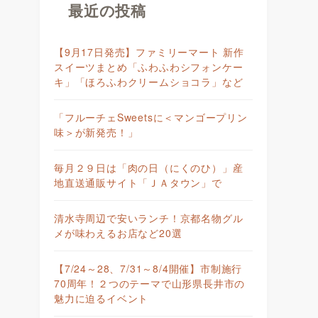
最近の投稿
【9月17日発売】ファミリーマート 新作
スイーツまとめ「ふわふわシフォンケー
キ」「ほろふわクリームショコラ」など
「フルーチェSweetsに＜マンゴープリン
味＞が新発売！」
毎月２９日は「肉の日（にくのひ）」産
地直送通販サイト「ＪＡタウン」で
清水寺周辺で安いランチ！京都名物グル
メが味わえるお店など20選
【7/24～28、7/31～8/4開催】市制施行
70周年！２つのテーマで山形県長井市の
魅力に迫るイベント