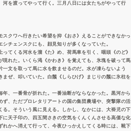
、河を渡ってやって行く。三月八日には女たちがやって行
モスクワへ行きたい希望を抑《おさ》えることができなかっ
エシチェンスクにも、顔見知りが多くなっていた。
上ってくる河水を溜《た》め、荷馬車を引く、咽頭《のど》
が現れた。いくら渇《かわき》を覚えても、氷塊を破って馬
片一文を取って馬に水を飲ませるのだ。水が凍らないよう
きまぜ、叩いていた。白鬚《しらひげ》まじりの鬚に氷柱を
毎年、一番骨が折れた。一番油断がならなかった。黒河から
めず、ただプロレタリアートの国の集団農場や、突撃隊の活
くる。そういう風に見える。しかし、なかには、大褂児の下
下に天子印の、四五間さきの空気をくんくんさせる高価な化
ずれかへ消えて行って、今夜ひっかえしてくる時には、靴下