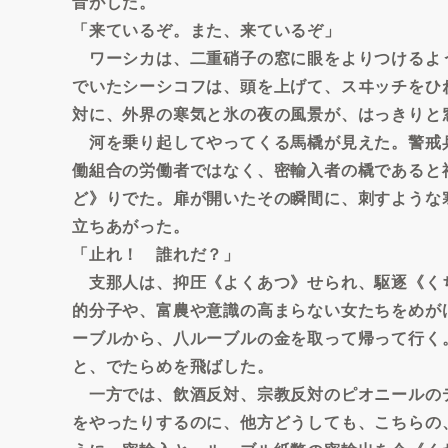
音がした。
「来ているぞ。また、来ているぞ」
ワーシカは、二重硝子の窓に眼をよりつけるよ
でいたシーシコフは、頭を上げて、スヰッチをひ
対に、外界の寒気と氷の夜の風景が、はっきりと
河を乗り起してやってくる馬橇が見えた。警戒
働組合の労働者ではなく、密輸入者の橇であると
ど》りでた。扉が開いたその瞬間に、刺すような
立ちあがった。
「止れ！ 誰れだ？」
支那人は、抑圧《よくあつ》せられ、駆逐《く
的分子や、富農や意識の高まらない女たちをめが
ーブルから、八ルーブルの金を取って帰って行く
と、でたらめを飛ばした。
一方では、飲酒反対、宗教反対のピオニールの
をやったりするのに、他方どうしても、こちらの