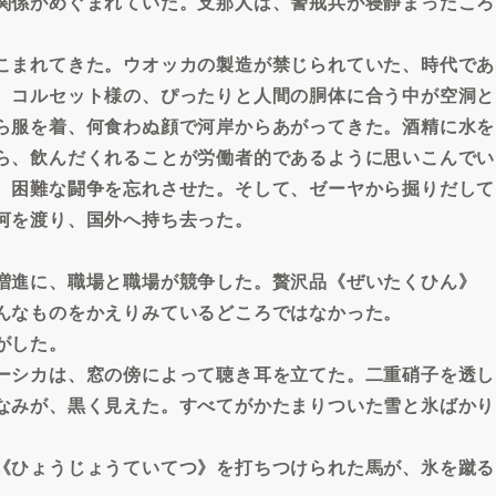
関係がめぐまれていた。支那人は、警戒兵が寝静まったころ
こまれてきた。ウオッカの製造が禁じられていた、時代であ
、コルセット様の、ぴったりと人間の胴体に合う中が空洞と
ら服を着、何食わぬ顔で河岸からあがってきた。酒精に水を
ら、飲んだくれることが労働者的であるように思いこんでい
、困難な闘争を忘れさせた。そして、ゼーヤから掘りだして
河を渡り、国外へ持ち去った。
。
増進に、職場と職場が競争した。贅沢品《ぜいたくひん》
んなものをかえりみているどころではなかった。
がした。
ーシカは、窓の傍によって聴き耳を立てた。二重硝子を透し
なみが、黒く見えた。すべてがかたまりついた雪と氷ばかり
《ひょうじょうていてつ》を打ちつけられた馬が、氷を蹴る