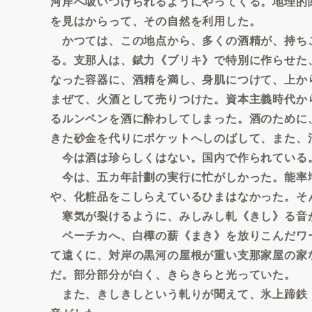
河岸へ吸いつけられるようにやってくる。地理的
を見はからって、その自然を利用した。
かつては、この地点から、多くの酒精が、持ち
る。支那人は、錻力《ブリキ》で特別に作らせた
なった容器に、酒精を満し、身肌につけて、上か
まぜて、火酒として売りつけた。資本主義時代か
るルンペンを酒に酔わしてしまった。酒のために
きた砂金を代りにポケットへしのばして、また、
今は酒は珍らしくはない。国内で作られている
今は、五カ年計劃の実行に忙がしかった。能率
や、化粧品をこしらえているひまはなかった。そ
寒気が裂けるように、みしみし軋《きし》る音
ペーチカへ、白樺の薪《まき》を放りこんだワ
て遠くに、対岸の黒河の屋根が重い支那家屋の家
だ。部分部分が白く、きらきらと光っていた。
また、きしきしという軋りが聞えて、氷上蹄鉄