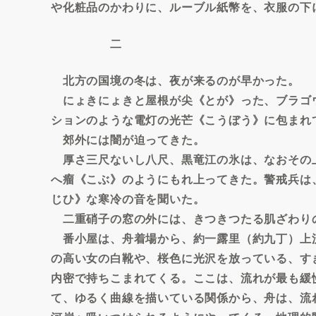
や化粧品のかわりに、ルーブル紙幣を、衣服の下
二
北方の国境の冬は、夜が来るのが早かった。
にょきにょきと屋根が尖《とが》った、ブラゴ
ションのような電灯の光芒《こうぼう》に包まれ
郊外には闇が迫ってきた。
厚さ三尺ないし八尺、黒竜江の氷は、なおその
へ瘤《こぶ》のようにもれ上ってきた。警戒兵は
じひ》な寒冷の音を聞いた。
二重硝子の窓の外には、きつきつたる肌ざわり
番小屋は、舟着場から、約一露里（約九丁）上
の高い女の白靴や、桜色に光沢を放っている、す
内密で持ちこまれてくる。ここは、流れが最も緩
て、ゆるく曲線を描いている関係から、舟は、流