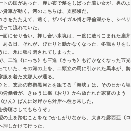
ートの国があった。赤い布で髪をしばった若い女が、男のよ
い貨車が動く。河のこちらは、支那領だ。
々さをたたえて、遠く、ザバイガル州と呼倫湖から、シベリ
渡って流れていた。
一面にせり合い、押し合い氷塊は、一度に放りこまれた塵芥
。ある日、それが、ぴたりと動かなくなった。冬籠もりをし
うに、氷に張り閉されてしまった。
で、二進《にっち》も三進《さっち》も行かなくなった五光
っていた、その河の上を、二頭立の馬に引かれた馬車が、勢
寒服を着た支那人が通る。
クと、支那の市街黒河とを距てる「海峡」は、その日から埋
の労働者が、きゅうに檻《おり》から放たれた家畜のよう
《ひん》ぱんに対岸から対岸へ往き来した。
を傍聴さしてもらうぞ」
盟の土を踏むことをなつかしがりながら、大きな露西亜《ロ
へ押しかけて行った。