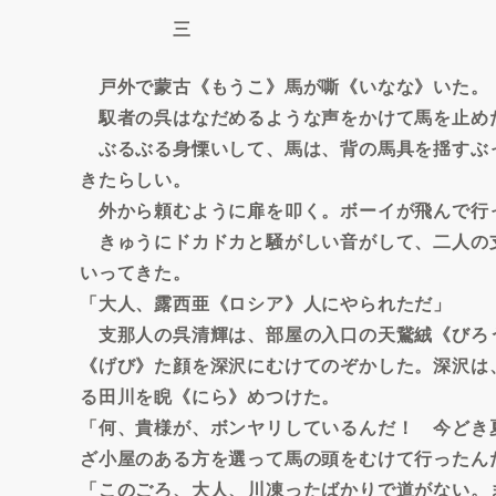
三
戸外で蒙古《もうこ》馬が嘶《いなな》いた。
馭者の呉はなだめるような声をかけて馬を止め
ぶるぶる身慄いして、馬は、背の馬具を揺すぶ
きたらしい。
外から頼むように扉を叩く。ボーイが飛んで行
きゅうにドカドカと騒がしい音がして、二人の
いってきた。
「大人、露西亜《ロシア》人にやられただ」
支那人の呉清輝は、部屋の入口の天鵞絨《びろ
《げび》た顔を深沢にむけてのぞかした。深沢は
る田川を睨《にら》めつけた。
「何、貴様が、ボンヤリしているんだ！ 今どき
ざ小屋のある方を選って馬の頭をむけて行ったん
「このごろ、大人、川凍ったばかりで道がない。