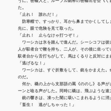
うに、密輸入と、ルーブル紙幣の密輸出を企《く
た。
「止れ！ 誰れだ！」
防寒帽で、すっかり、耳から鼻までかくしてし
先に、眼で危険を見て取った。
「止れ！ 止らなけゃ打つぞ！」
ワーシカは氷を踏んで進んだ。シーシコフは彼
人が馭者台で鞭を持ち、二人が、その後に坐って
馭者台から舌打ちがして、馬はくるりと反対にま
「逃げるな！」
ワーシカは、すぐ折敷をして、銃をかまえた。
のだ。
何か、橇の上から支那語の罵《ののし》る声が
ーンと唸る声がした。同時に橇は、飛ぶような速
銃の響きは、凍った闇に吸いこまれるように消
「畜生！ 逃がしちゃった！」