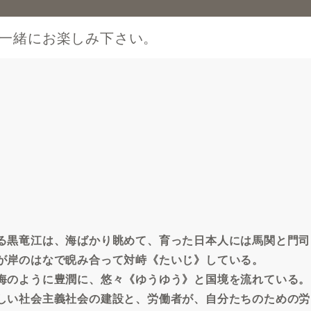
一緒にお楽しみ下さい。
る黒竜江は、海ばかり眺めて、育った日本人には馬関と門司
が岸のはなで睨み合って対峙《たいじ》している。
海のように豊潤に、悠々《ゆうゆう》と国境を流れている。
しい社会主義社会の建設と、労働者が、自分たちのための労