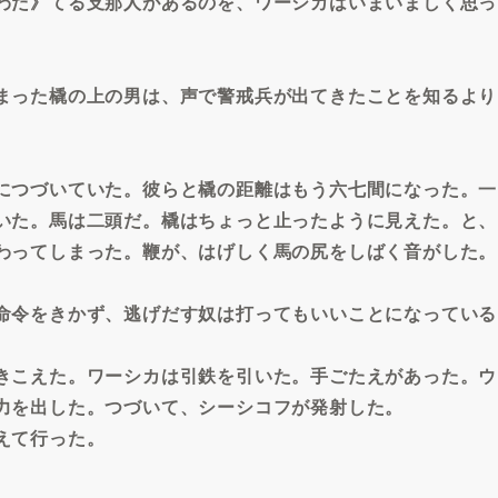
わだ》てる支那人があるのを、ワーシカはいまいましく思っ
まった橇の上の男は、声で警戒兵が出てきたことを知るより
につづいていた。彼らと橇の距離はもう六七間になった。一
いた。馬は二頭だ。橇はちょっと止ったように見えた。と、
わってしまった。鞭が、はげしく馬の尻をしばく音がした。
命令をきかず、逃げだす奴は打ってもいいことになっている
きこえた。ワーシカは引鉄を引いた。手ごたえがあった。ウ
力を出した。つづいて、シーシコフが発射した。
えて行った。