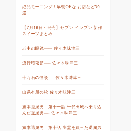
絶品モーニング！早朝OKな お店など30
選
【7月16日～発売】セブン-イレブン 新作
スイーツまとめ
老中の眼鏡—— 佐々木味津三
流行暗殺節—– 佐々木味津三
十万石の怪談—- 佐々木味津三
山県有朋の靴 佐々木味津三
旗本退屈男 第十一話 千代田城へ乗り込
んだ退屈男—- 佐々木味津三
旗本退屈男 第十話 幽霊を買った退屈男