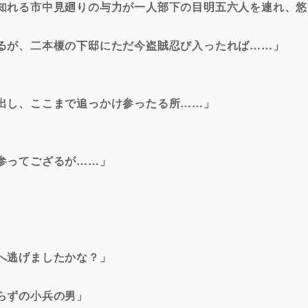
知れる市中見廻りの与力が一人部下の目明五六人を連れ、悠
るが、二本榎の下邸にただ今盗賊忍び入ったれば……」
出し、ここまで追っかけ参ったる所……」
参ってござるが……」
へ逃げましたかな？」
らずの小兵の男」