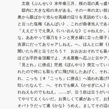
文政《ぶんせい》末年春三月、桜の花の真っ盛
邸内に大きな松の木がある。その一本の太い枝
奥から眼ばかり光らせ高縁の辺りを見詰めている
と云った塩梅《あんばい》、これが曲者当人であ
「ええどうでえ美人《いいおんな》じゃねえか。
な。ああやって薙刀をトンと突き縁に立った様子
吉原にだってありゃアしねえ。へ、ほんとに耐《
聞いたら何と云うだろう？ おおおおそれでも鼠
ほどお手許金頂戴でよ、大名屋敷へ忍ぶと云やア
「見とれ」に傍点］茫然《ぼんやり》突立ってい
れたので何にも取らずに飛び出したあげく、それ
れ、こっち［＃「こっち」に傍点］へ追われ逃げ
吐いたなんて、へ、それでも稼人《かせぎにん》
れねえものでもねえ。……が、云う奴は云うがい
てやりてえくらいだ。お美しくて威があって、お
オパトラだって適《かな》うめえ。ましてその辺