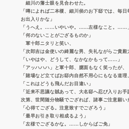
細川の藩士眼を見合わせた。
「噂によれば二本榎、細川侯のお下邸では、毎日
お出入りかな」
「うへえ。……いやいや。……左様なこと。……
「何のないことがござるものか」
軍十郎ニタリと笑い、
「次郎吉は金使いの綺麗な男、失礼ながらご貴殿
「いやはや、どうして、なかなかもって……」
「アッハハハ」と軍十郎、臆面もなく笑ったが、
「賭場など立てばお邸内自然不用心にもなる道理
「これはどうも飛んだお目違い」
「近来不思議な賊あって、大名邸へ忍び入りお手
次第、世間随分物騒でござれば、諸事ご注意願い
「心得てござる。注意致すでござろう」
「最早お引き取り相成るよう」
「左様でござるかな。……しからばご免」