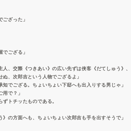
でござった」
屋でござる」
主人、交際《つきあい》の広い先ずは侠客《だてしゅう》、
せぬ、次郎吉という人物でござるよ」
承知でござる。ちょいちょい下邸へも出入りする男じゃ」
ご用で？」
らずトチッたものである。
う》の方面へも、ちょいちょい次郎吉も手を出すそうで」