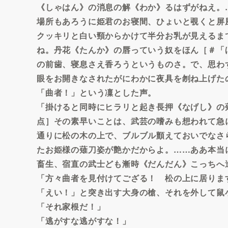
《しゃはん》の消息の解《わか》るはずがねえ。
場所もあろうに姫君のお寝間、ひょいと覗くと屏
クッキリと白い頸からかけて半分お乳が見えるま
ね。丹花《たんか》の唇っていう奴をほん［＃「
の前歯、寝息さえ香ろうというものさ。で、思わ
眼をお開きなされたがにわかに夜具を刎ね上げた
「曲者！」という凜とした声。
「掛けると同時にヒラリと起き長押《なげし》の
点］その素早いことは、武芸の嗜みも想われて急
通りに松の木の上で、ブルブル顫えておいでなさ
たお姫様の薙刀姿が艶かだからよ。……ああ本当
畜生、宿直の武士ども漸時《だんだん》こっちへ
「方々曲者を見付けてござる！ 松の上に居りま
「えい！」と突き出す大身の槍、それを外して鼠
「それ家根だ！」
「逃がすな逃がすな！」