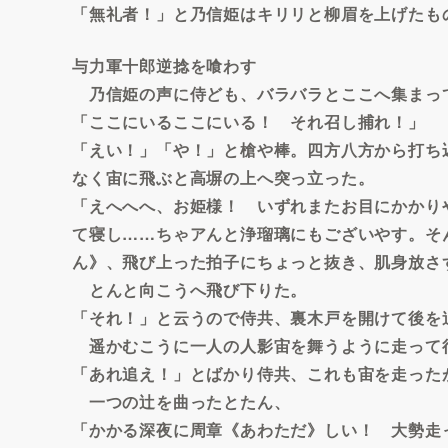
「無礼者！」と乃信姫はキリリと柳眉を上げたも
与力軍十郎逆捻を喰わす
乃信姫の声に侍ども、バラバラとここへ集まっ
「ここにいるここにいる！ それ召し捕れ！」
「えい！」「や！」と槍や棒。四方八方から打ち
なく宙に飛ぶと高塀の上へ突っ立った。
「えへへへ、お姫様！ いずれまたお目にかかり
て寝し……ちゃアんと浄瑠璃にもございやす。そ
ん》、飛び上った拍子にちょっと抜き、肌身放さ
とんと向こうへ飛び下りた。
「それ！」と云うので侍共、裏木戸を開けて後を
遥かむこうに一人の人影宙を舞うように走って
「あれ追え！」とばかり侍共、これも宙を走った
一つの辻を曲ったとたん、
「かかる深夜に周章《あわただ》しい！ 大勢走