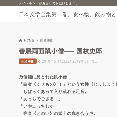
タイトルを一部変更してお届けします。
日本文学全集第一巻。食べ物、飲み物と
HOME
国枝史郎
善悪両面鼠小僧—– 国枝史郎
2019年5月12日
2019年5月13日
国枝史郎
乃信姫に見とれた鼠小僧
「曲者《くせもの》！」という女性《じょしょう
しばらくあって入り乱れる足音。
「あっちでござる！」
「いやこっちじゃ！」
宿直《とのい》の武士の犇き合う声。