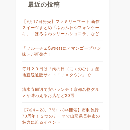
最近の投稿
【9月17日発売】ファミリーマート 新作
スイーツまとめ「ふわふわシフォンケー
キ」「ほろふわクリームショコラ」など
「フルーチェSweetsに＜マンゴープリン
味＞が新発売！」
毎月２９日は「肉の日（にくのひ）」産
地直送通販サイト「ＪＡタウン」で
清水寺周辺で安いランチ！京都名物グル
メが味わえるお店など20選
【7/24～28、7/31～8/4開催】市制施行
70周年！２つのテーマで山形県長井市の
魅力に迫るイベント