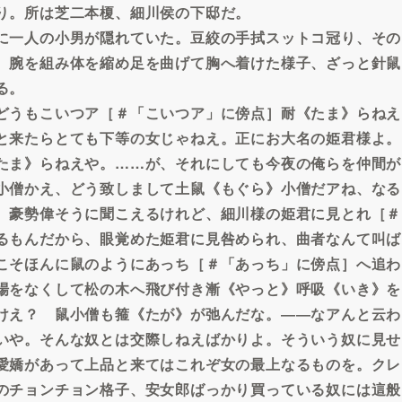
り。所は芝二本榎、細川侯の下邸だ。
に一人の小男が隠れていた。豆絞の手拭スットコ冠り、その
。腕を組み体を縮め足を曲げて胸へ着けた様子、ざっと針鼠
る。
どうもこいつア［＃「こいつア」に傍点］耐《たま》らねえ
と来たらとても下等の女じゃねえ。正にお大名の姫君様よ。
たま》らねえや。……が、それにしても今夜の俺らを仲間が
小僧かえ、どう致しまして土鼠《もぐら》小僧だアね、なる
、豪勢偉そうに聞こえるけれど、細川様の姫君に見とれ［＃
るもんだから、眼覚めた姫君に見咎められ、曲者なんて叫ば
こそほんに鼠のようにあっち［＃「あっち」に傍点］へ追わ
場をなくして松の木へ飛び付き漸《やっと》呼吸《いき》を
けえ？ 鼠小僧も箍《たが》が弛んだな。――なアんと云わ
いや。そんな奴とは交際しねえばかりよ。そういう奴に見せ
愛嬌があって上品と来てはこれぞ女の最上なるものを。クレ
のチョンチョン格子、安女郎ばっかり買っている奴には這般