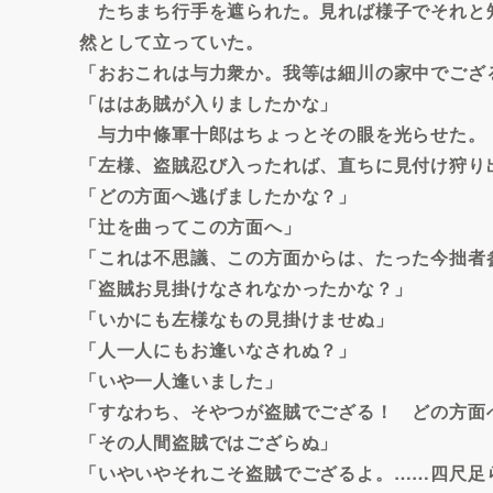
たちまち行手を遮られた。見れば様子でそれと
然として立っていた。
「おおこれは与力衆か。我等は細川の家中でござ
「ははあ賊が入りましたかな」
与力中條軍十郎はちょっとその眼を光らせた。
「左様、盗賊忍び入ったれば、直ちに見付け狩り
「どの方面へ逃げましたかな？」
「辻を曲ってこの方面へ」
「これは不思議、この方面からは、たった今拙者
「盗賊お見掛けなされなかったかな？」
「いかにも左様なもの見掛けませぬ」
「人一人にもお逢いなされぬ？」
「いや一人逢いました」
「すなわち、そやつが盗賊でござる！ どの方面
「その人間盗賊ではござらぬ」
「いやいやそれこそ盗賊でござるよ。……四尺足