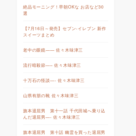
絶品モーニング！早朝OKな お店など30
選
【7月16日～発売】セブン-イレブン 新作
スイーツまとめ
老中の眼鏡—— 佐々木味津三
流行暗殺節—– 佐々木味津三
十万石の怪談—- 佐々木味津三
山県有朋の靴 佐々木味津三
旗本退屈男 第十一話 千代田城へ乗り込
んだ退屈男—- 佐々木味津三
旗本退屈男 第十話 幽霊を買った退屈男