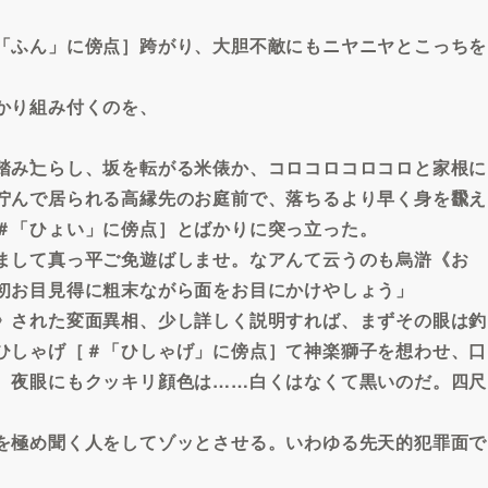
「ふん」に傍点］跨がり、大胆不敵にもニヤニヤとこっちを
かり組み付くのを、
踏み辷らし、坂を転がる米俵か、コロコロコロコロと家根に
佇んで居られる高縁先のお庭前で、落ちるより早く身を飜え
＃「ひょい」に傍点］とばかりに突っ立った。
まして真っ平ご免遊ばしませ。なアんて云うのも烏滸《お
初お目見得に粗末ながら面をお目にかけやしょう」
》された変面異相、少し詳しく説明すれば、まずその眼は釣
ひしゃげ［＃「ひしゃげ」に傍点］て神楽獅子を想わせ、口
。夜眼にもクッキリ顔色は……白くはなくて黒いのだ。四尺
を極め聞く人をしてゾッとさせる。いわゆる先天的犯罪面で