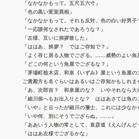
「なかなかもって。五尺五六寸」
「色の黒い変面異相」
「なかなかもって。それも反対、色の白い好男子
「一応誰何なされたであろうな？」
「左様、互いに挨拶致した」
「ははあ、挨拶？ ではご存知で？」
「よく存じ居る人物でござる。……威勢のよい魚
「どこの何という魚屋でござるな？」
「茅場町植木店、和泉《いずみ》屋という魚屋の
ご貴殿方も名ぐらいはあるいはご存知かもしれま
「あ、次郎吉？ 和泉屋のな？ いやそれなら大
「細川侯へもお出入りとな？ ははあさては魚の
「いや」と云ったが細川の藩士、これには少なか
「いや何、別にそうでござらぬ。……」
「ああいう人物の常として、袁彦道《えんげんど
「ははあ左様でござるかな」