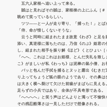
五六人家根へ追い上って来る。
賊はと見ればその賊は、家根棟の上にふん［＃
眺めて笑っているらしい。
ツツ――と一人が走り寄り、「捕った！」とば
「侍、命が惜しくないそうな」
云うと同時に組まれたまま故意《わざ》と足を
添い、真逆様に落ちたのは、乃信《のぶ》姫君の
し、組まれた相手を振り解《ほど》くとひょい［
「へへ、これはこれはお姫様、とんだ失礼を致し
こ》がましいが私《わっち》は泥棒の鼠小僧、お
パッと包んだ手拭を捕るとヌッと露出《むきだ
り上ってちょうど狐の眼のようであり、その鼻は
は大きく横へ裂けて欠けた前歯がまばらに見える
足らずの小兵ではあり、全体が不具奇形である。
「へへへへ」と笑う声はどんよりと濁って不愉快
その残忍酷薄さは一見しただけで想像される。