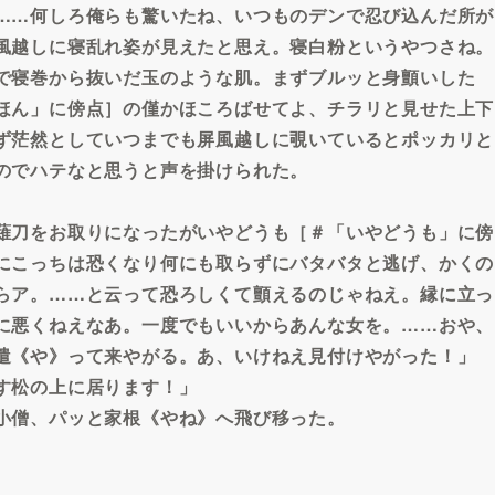
……何しろ俺らも驚いたね、いつものデンで忍び込んだ所が
風越しに寝乱れ姿が見えたと思え。寝白粉というやつさね。
で寝巻から抜いだ玉のような肌。まずブルッと身顫いした
ほん」に傍点］の僅かほころばせてよ、チラリと見せた上下
ず茫然としていつまでも屏風越しに覗いているとポッカリと
のでハテなと思うと声を掛けられた。
薙刀をお取りになったがいやどうも［＃「いやどうも」に傍
にこっちは恐くなり何にも取らずにバタバタと逃げ、かくの
らア。……と云って恐ろしくて顫えるのじゃねえ。縁に立っ
に悪くねえなあ。一度でもいいからあんな女を。……おや、
遣《や》って来やがる。あ、いけねえ見付けやがった！」
す松の上に居ります！」
小僧、パッと家根《やね》へ飛び移った。