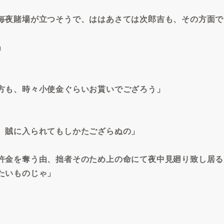
毎夜賭場が立つそうで、ははあさては次郎吉も、その方面で
」
方も、時々小使金ぐらいお貰いでござろう」
、賊に入られてもしかたござらぬの」
許金を奪う由、拙者そのため上の命にて夜中見廻り致し居る
たいものじゃ」