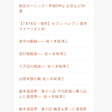
絶品モーニング！早朝OKな お店など30
選
【7月16日～発売】セブン-イレブン 新作
スイーツまとめ
老中の眼鏡—— 佐々木味津三
流行暗殺節—– 佐々木味津三
十万石の怪談—- 佐々木味津三
山県有朋の靴 佐々木味津三
旗本退屈男 第十一話 千代田城へ乗り込
んだ退屈男—- 佐々木味津三
旗本退屈男 第十話 幽霊を買った退屈男