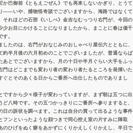
町か巴御前《ともえごぜん》でも再来しないかぎり、とうて
り――いや、捕物怪奇談でございますから、海路ではなくて
。それほどの石部《いしべ》金吉なむっつり右門が、今回の
少少お目にかけることになりましたから、まことに春は価千
です。
ましたのは、右門がおなじみのおしゃべり屋伝六とともに、
て約半月後の六月初めのことでございましたが、普通ならば
たあとでございますから、月の十日や半月ぐらい大手をふっ
右門はどこまでも変わり者の変わり者たるところを発揮いた
すぐとそのあくる日からご番所へ出仕したものでありまし
とですから少々様子が変わっていますが、まず朝は五つに出
うど八時です。その五つかっきりにご番所へ参りますると、
の日の訴状を調べます。これは自分の買って出るような事件
とフンといったような顔つきで同心控え室の片すみに陣取
あのひげをぬく癖をあかずにくりかえしくりかえし、半日で