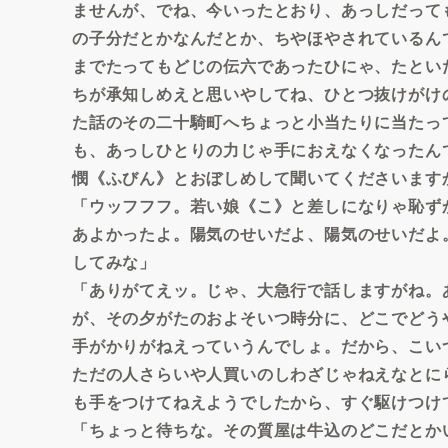
ませんが、でね、今いったとおり、あっしだって
の子分だとかなんだとか、ちやほやされているん
までたってもどじの伝六であったひにゃ、たとい
ちが承知しめえと思いやしてね、ひとつ抜けがけ
た話のその二十騎町へちょっと小当たりに当たっ
も、あっしひとりの力じゃ手におえなくなったん
憫《ふびん》とおぼしめして聞いてくださいます
「ウッフフフ。若い娘《こ》と差しになりゃ恥ず
あよかったよ。陽気のせいだよ、陽気のせいだよ
してみな」
「ありがてえッ。じゃ、大急行で話しますがね。
が、その夕がたのおよそいつ時分に、どこでどう
手がかりがねえっていうんでしょ。だから、こい
ただの人さらいや人買いのしわざじゃねえなとに
も手をつけてねえようでしたから、すぐ駆けつけ
「ちょっと待ちな。その質屋は牛込のどこだとか