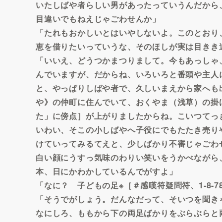
いたしばや者らしい男があったっていうんだから
目違いでもねえじゃごわせんか」
「たれもおかしいとはいやしないよ。このとおり
恵を借りたいっていうな、そのほしが実は目きき
「いいえ、どうつかまつりまして。今もあっしゃ
んでいますが、だからね、いろいろと番頭や主人
と、やっぱりしばや者で、久しいまえから家へも
や》の仲町に住んでいて、おくやま（浅草）の掛
た」に傍点］が上がりましたからね。こいつてっ
いわい、そこの小しばやへ子役にでもたたき売り
けていってみるてえと、少しばかり不審じゃごわ
白い顔にうすっ気味のわりい笑いをうかべながら
本、日にかわかしているんでがすよ」
「なに？ 子どもの足※［＃感嘆符疑問符、1-8-7
「そうでがしょう。だんなだって、そいつを聞き
なにしろ、ももから下の両足ばかりをぶらぶらと