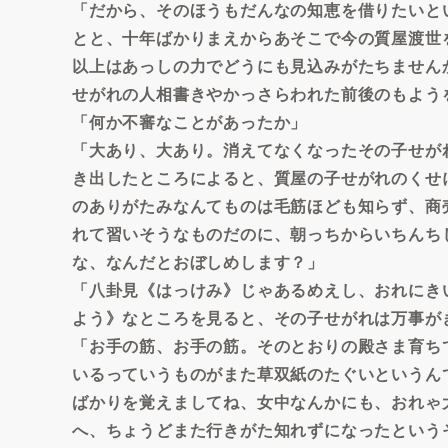
「だから、そのほうもだんなの知恵を借りたいと
とと、十年ばかりまえからあそこで今の質屋渡世
以上はあっしの力でどうにも見込みがたちません
せがれの人相書きやかっさらわれた前後のもよう
「何か不審なことがあったか」
「大あり、大あり。消えてなくなったその子せが
き出したところによると、質屋の子せがれのくせ
のありがたみなんてものは毛筋ほども知らず、商
れて習いそうなものだのに、朝っちからいちんち
な、なんだとおぼしめします？」
「八卦見《はっけみ》じゃあるめえし、おれにき
よう》なところを見ると、その子せがれは万事が
「お手の筋、お手の筋。そのとおりの殿さま育ち
いるっていうものがまた草双紙のたぐいというん
ばかりを覚えましてね、女中なんかにも、おれゃ
へ、ちょうどまた行きがた知れずになったという