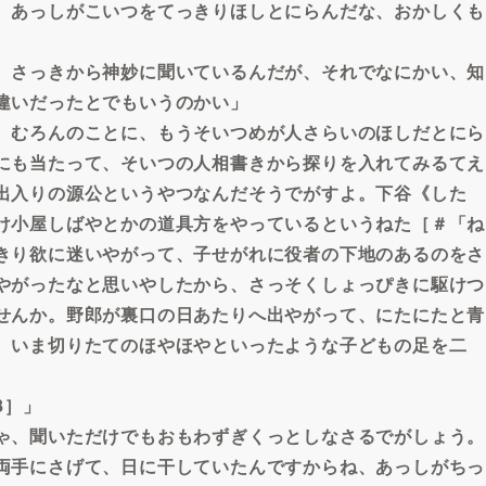
、あっしがこいつをてっきりほしとにらんだな、おかしくも
、さっきから神妙に聞いているんだが、それでなにかい、知
違いだったとでもいうのかい」
、むろんのことに、もうそいつめが人さらいのほしだとにら
にも当たって、そいつの人相書きから探りを入れてみるてえ
出入りの源公というやつなんだそうでがすよ。下谷《した
け小屋しばやとかの道具方をやっているというねた［＃「ね
きり欲に迷いやがって、子せがれに役者の下地のあるのをさ
やがったなと思いやしたから、さっそくしょっぴきに駆けつ
せんか。野郎が裏口の日あたりへ出やがって、にたにたと青
、いま切りたてのほやほやといったような子どもの足を二
8］」
ゃ、聞いただけでもおもわずぎくっとしなさるでがしょう。
両手にさげて、日に干していたんですからね、あっしがちっ