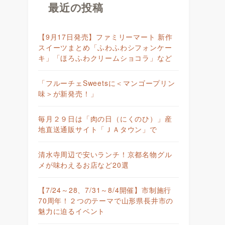
最近の投稿
【9月17日発売】ファミリーマート 新作
スイーツまとめ「ふわふわシフォンケー
キ」「ほろふわクリームショコラ」など
「フルーチェSweetsに＜マンゴープリン
味＞が新発売！」
毎月２９日は「肉の日（にくのひ）」産
地直送通販サイト「ＪＡタウン」で
清水寺周辺で安いランチ！京都名物グル
メが味わえるお店など20選
【7/24～28、7/31～8/4開催】市制施行
70周年！２つのテーマで山形県長井市の
魅力に迫るイベント