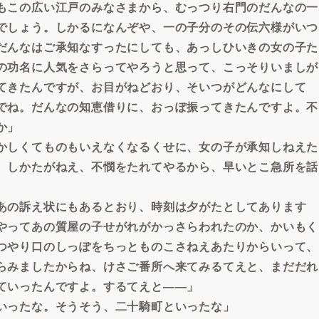
もこの広い江戸のみなさまから、むっつり右門のだんなの一
でしょう。しかるになんぞや、一の子分のその伝六様がいつ
だんなはご承知なすったにしても、あっしひいきの女の子た
の功名に人気をさらってやろうと思って、こっそりいましが
てきたんですが、お目がねどおり、そいつがどんなにして
でね。だんなの知恵借りに、おっぽ振ってきたんですよ。不
か」
かしくてものもいえなくなるくせに、女の子が承知しねえた
。しかたがねえ、不憫をたれてやるから、早いとこ急所を話
あの訴え状にもあるとおり、時刻は夕がたとしてあります
やってあの質屋の子せがれがかっさらわれたのか、かいもく
つやり口のしっぽをちっとものこさねえあたりからいって、
らみましたからね、けさご番所へ来てみるてえと、まだだれ
ていったんですよ。するてえと――」
いったな。そうそう、二十騎町といったな」