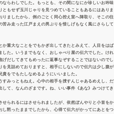
のならわしでした。もっとも、その間になにか珍しいお吟味
りともせず玉川じゃりを見つめていることもあるにはありま
おりましたから、例のごとく同心控え室へ陣取り、そこの往
の苦み走った江戸まえの男ぶりを惜しげもなく風にさらして
とか重大なことをでもかぎ出してきたとみえて、人目をはば
ました。いうまでもなく、おしゃべり屋の伝六でした。けれ
焦げだしてきてもめったに返事なぞすることではないのでし
りを見詰めておりますと、相手にしないので伝六は少し腹が
兄貴をでもたしなめるようにいいました。
うすみっともねえ。心中の相手を捜すんじゃあるめえし、だ
出して、なんのざまです。ね、いい事件《あな》みつけてき
させられるにはさせられましたが、依然ぼんやりと小首をか
おし黙ったままでしたから、心得て伝六がかってにあとをつ