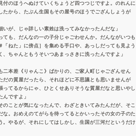
見付のほうへぬけていくちょうど四つつじですよ。のれんに
したから、たぶん生国もその屋号のほうでござんしょうが
細いが、じゃ詳しい素姓は洗ってみなかったんだな」
っても、だんなの一の子分じゃごわせんか。だんながいつも
＃「ねた」に傍点］を集める手口や、あっしだっても見よう
く、ちゃんともうそいつあまっさきに洗ったんですよ」
も二本差《りゃんこ》ばかりの、ご家人町じゃござんせん
ただの質屋だったら、それほどに不思議とも思いませんが
張ってるからにゃ、ひとくせありそうな質屋だなと思いやし
たんですよ」
そのことが気になったんで、わざときいてみたんだが、そこ
だな。おめえのてがらを待ってるとかいったその女の子のた
う。やるが、それにしてはしかし、生国が三河だというだけ