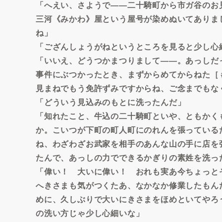
「へえい、さようで――二十騎町から市ガ谷のお
三河《みかわ》屋という屋号が染めぬいてありま
ね」
「ござんしょうがねというところを見ると少し心
「いいえ、どうつかまつりまして――。あっしだ
事件にぶつかったとき、まずからめてからねた［
見まねでもう免許ずみですからね、ご念までもな
「どういう見込みのもとに洗ったんだ」
「知れたこと、牛込の二十騎町といや、ともかく
か。こいつが下町の町人町にのれんを張っている
ね、わざわざお武家を相手のあんな山の手に店を
たんで、あっしの力でできるかぎりの素姓を洗っ
「偉い！ 大いに偉い！ おれも実あ今ちょっと
へきさまも気がつくたあ、なかなか修業したもん
めに、久しぶりで大いにきさまをほめといてやろ
の洗い方じゃ少し心細いな」