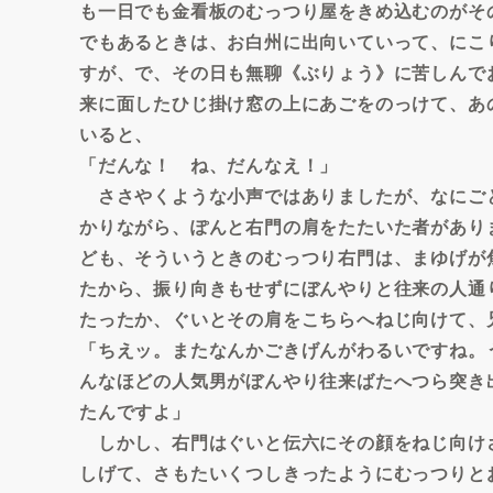
も一日でも金看板のむっつり屋をきめ込むのがそ
でもあるときは、お白州に出向いていって、にこ
すが、で、その日も無聊《ぶりょう》に苦しんで
来に面したひじ掛け窓の上にあごをのっけて、あ
いると、
「だんな！ ね、だんなえ！」
ささやくような小声ではありましたが、なにご
かりながら、ぽんと右門の肩をたたいた者があり
ども、そういうときのむっつり右門は、まゆげが
たから、振り向きもせずにぼんやりと往来の人通
たったか、ぐいとその肩をこちらへねじ向けて、
「ちえッ。またなんかごきげんがわるいですね。
んなほどの人気男がぼんやり往来ばたへつら突き
たんですよ」
しかし、右門はぐいと伝六にその顔をねじ向け
しげて、さもたいくつしきったようにむっつりと