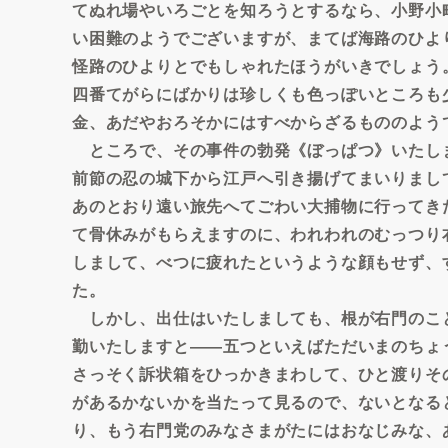
てぬれ場やいろごとを知ろうとするなら、小野小
い困難のようでございますが、まてば海路のひよ
怪路のひよりとでもしゃれたほうがいきでしょう
四番てがらにばかりは珍しくも色っぽいところも
金、あだやおろそかにはすべからざるもののよう
ところで、その事件の勃発《ぼっぱつ》いたし
前節の忍の城下から江戸へ引き揚げてまいりまし
あのとおり遠い旅先へてごわい大捕物に行ってき
て骨休みがもらえますのに、われわれのむっつり
しまして、べつに疲れたというような顔もせず、
た。
しかし、出仕はいたしましても、根が右門のこ
勤いたしますと――五つといえばただいまのちょ
さっそく訴状箱をひっかきまわして、ひと渡りそ
があるかないかを当たって見るので、ないとなる
り、もう右門党のみなさまがたにはおなじみな、