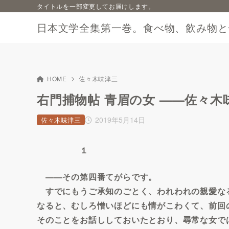
タイトルを一部変更してお届けします。
日本文学全集第一巻。食べ物、飲み物と
HOME
佐々木味津三
右門捕物帖 青眉の女 ——佐々木
2019年5月14日
佐々木味津三
１
――その第四番てがらです。
すでにもうご承知のごとく、われわれの親愛な
なると、むしろ憎いほどにも情がこわくて、前回
そのことをお話ししておいたとおり、尋常な女で