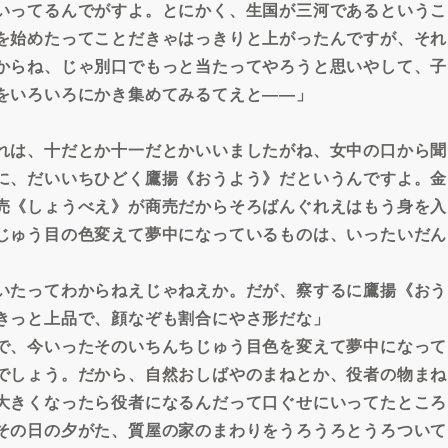
いってるんでがすよ。とにかく、生国が三河であるというこ
を始めたってことだきゃはっきりと上がったんですが、それ
からね、じゃ別口でもっと当たってやろうと思いやして、子
をいろいろにかき集めてみるてえと――」
れは、十だとか十一だとかいいましたがね、女中の口から聞
に、だいいちひどく鷹揚《おうよう》だというんですよ。金
売《しょうべえ》が商売だからそろばんぐれえはもう身を入
じゅう目の色変えて夢中になっているものは、いったいだん
いたってわからねえじゃねえか。だが、察するに鷹揚《おう
きっと上品で、顔なぞも割合にやさ形だな」
で、今いったそのいちんちじゅう目色を変えて夢中になって
でしょう。だから、自然おしばやのまねとか、役者の物まね
大きくなったら役者になるんだって口ぐせにいってたところ
その日の夕がた、質屋の家のまわりをうろうろとうろついて