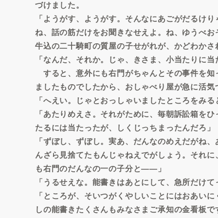
づけました。
「ようがす、ようがす。そんなにあごがだるけり
ね、話の筋だけをお聞きなせえよ。ね、ゆうべお
牛込の二十騎町の質屋の子せがれが、かどわかさ
「なんだ、それか。じゃ、きさま、小当たりに当
すると、意外にも右門がちゃんとその事件を知
ましたものでしたから、おしゃべり屋が急に活気
「へえい。じゃとおっしゃいましたところをみる
「あたりめえさ。それがために、毎朝訴訟箱をひ
たるには当たったが、しくじっちまったんだろ」
「ずぼし、ずぼし。実あ、だんなのめえだがね、
んざら見捨てたもんじゃねえでがしょう。それに
も右門のだんなの一の子分と――」
「うるせえな。能書きはあとにして、急所だけて
「ところが、そいつがくやしいことにはおあいに
しの能書きたくさんもみなさまご承知の金看板で